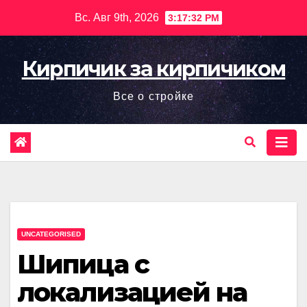
Перейти
Вс. Авг 9th, 2026
3:17:33 PM
к
содержимому
Кирпичик за кирпичиком
Все о стройке
UNCATEGORISED
Шипица с
локализацией на