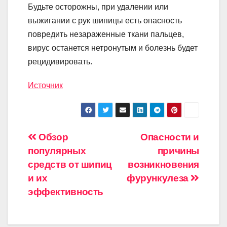
Будьте осторожны, при удалении или
выжигании с рук шипицы есть опасность
повредить незараженные ткани пальцев,
вирус останется нетронутым и болезнь будет
рецидивировать.
Источник
Навигация
Обзор
Опасности и
популярных
причины
по
средств от шипиц
возникновения
записям
и их
фурункулеза
эффективность