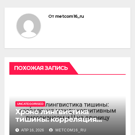
От
metcom16_ru
ПОХОЖАЯ ЗАПИСЬ
UNCATEGORISED
Хроно лингвистика
тишины: корреляция
между когнитивным
АПР 16, 2026
METCOM16_RU
диссонансом и U на