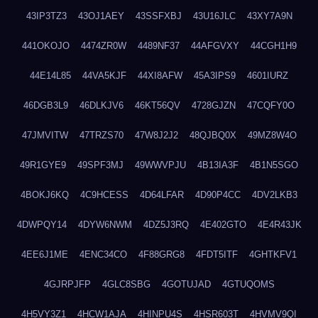
43IP3TZ3
43OJ1AEY
43SSFXBJ
43U16JLC
43XY7A9N
441OKOJO
4474ZR0W
4489NF37
44AFGVXY
44CGH1H9
44E14L85
44VA5KJF
44XI8AFW
45A3IPS9
4601IURZ
46DGB3L9
46DLKJV6
46KT56QV
4728GJZN
47CQFY0O
47JMVITW
47TRZS70
47W8J2J2
48QJBQ0X
49MZ8W4O
49R1GYE9
49SPF3MJ
49WWVPJU
4B13IA3F
4B1N5SGO
4BOKJ6KQ
4C9HCESS
4D64LFAR
4D90P4CC
4DV2LKB3
4DWPQY14
4DYW6NWM
4DZ5J3RQ
4E402GTO
4E4R43JK
4EE6J1ME
4ENC34CO
4F88GRG8
4FDT5ITF
4GHTKFV1
4GJRPJFP
4GLC8SBG
4GOTUJAD
4GTUQOMS
4H5VY3Z1
4HCW1AJA
4HINPU4S
4HSR603T
4HVMV9QI