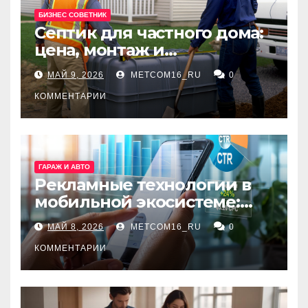
БИЗНЕС СОВЕТНИК
Септик для частного дома:
цена, монтаж и
организация автономной
МАЙ 9, 2026
METCOM16_RU
0
канализации
КОММЕНТАРИИ
ГАРАЖ И АВТО
Рекламные технологии в
мобильной экосистеме:
ключевые сервисы и
МАЙ 8, 2026
METCOM16_RU
0
принципы работы
КОММЕНТАРИИ