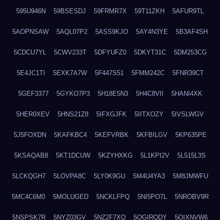
595U946N
59BSESDJ
59FRMR7X
59T11ZKH
5AFUR9TL
5AOPNSAW
5AQL07P2
5ASS9KJO
5AY4N3YE
5B3AF4SH
5CDCU7YL
5CWV233T
5DFYUFZ0
5DKYT31C
5DM253CG
5E4JC1TI
5EXK7A7W
5F447S51
5FMM242C
5FNR39CT
5GEF3377
5GYKO7P3
5H18E5N3
5H4C8VII
5HANI4XK
5HER0XEV
5HNS21Z8
5IFXGJFK
5IITXOZY
5IVSLWGV
5J5FOXDN
5KAFKBC4
5KEFVRBK
5KFBILGV
5KP635PE
5KSAQAB8
5KT1DCUW
5KZYHXKG
5L1KPI2V
5L515L3S
5LCKQGH7
5LOVPA8C
5LY0K9GU
5M4U4YA3
5M8JMWFU
5MC4C6M0
5MOLUGED
5NCKLFPQ
5NI5PO7L
5NROBV9R
5NSPSK7R
5NYZ03GV
5NZ2F7XQ
5OGIRQDY
5OIXNVW6