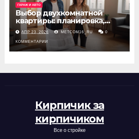
ГАРАЖ И АВТО
Выбор двухкомнатной
квартиры: планировка,
состояние жилья и
АПР 23, 2026
METCOM16_RU
0
проверка документов
КОММЕНТАРИИ
Кирпичик за
кирпичиком
Все о стройке