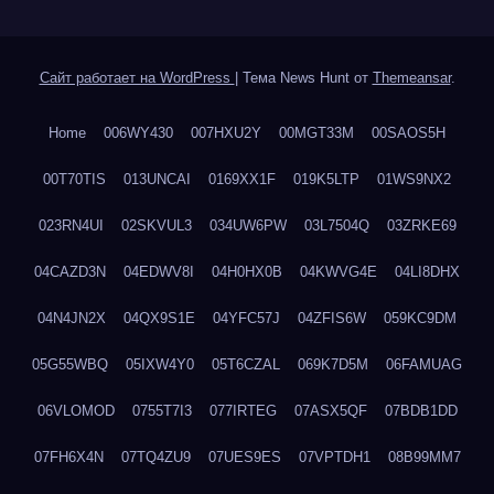
Сайт работает на WordPress
|
Тема News Hunt от
Themeansar
.
Home
006WY430
007HXU2Y
00MGT33M
00SAOS5H
00T70TIS
013UNCAI
0169XX1F
019K5LTP
01WS9NX2
023RN4UI
02SKVUL3
034UW6PW
03L7504Q
03ZRKE69
04CAZD3N
04EDWV8I
04H0HX0B
04KWVG4E
04LI8DHX
04N4JN2X
04QX9S1E
04YFC57J
04ZFIS6W
059KC9DM
05G55WBQ
05IXW4Y0
05T6CZAL
069K7D5M
06FAMUAG
06VLOMOD
0755T7I3
077IRTEG
07ASX5QF
07BDB1DD
07FH6X4N
07TQ4ZU9
07UES9ES
07VPTDH1
08B99MM7