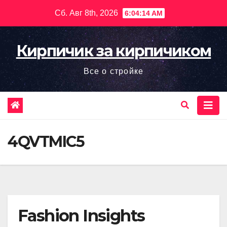
Перейти
Сб. Авг 8th, 2026
6:04:15 AM
к
содержимому
Кирпичик за кирпичиком
Все о стройке
4QVTMIC5
Fashion Insights