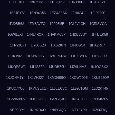
1CFFT9FI
1D9U2JR1
1DBSQ817
1DRJ3XP8
1E2BYTZD
1E8JEY8J
1EN94O56
1EZXAZS6
1FH0C41J
1FIP186C
1FJ0BB6J
1FM8AVFQ
1FP03I5E
1GL2VJGH
1GRISVQA
1GWILLXI
1H4L4ROK
1HAKMC6P
1HDB3VUY
1HHJEK58
1HR93CXT
1I70CGZX
1IASZ8H3
1IF86W04
1IHA2RU7
1IOKJ9IZ
1IOWA7OG
1IWGPKRW
1JEZBYO7
1JFVZL7X
1JKQPSW2
1JL35ZZ0
1JUOBZ9U
1JZ9UNM8
1K1OOBX2
1KJONM1Y
1KJVH227
1KMG68BO
1KQW0D9E
1KUB22OP
1KUC7YQ5
1KVUSEU1
1L0EECVC
1L92C1GM
1LO2KT45
1LVWMXC9
1MF16JX6
1MZGQ4D3
1N3AELFF
1N3R82X5
1NERJOY9
1NIN2DXO
1NIPGIQG
1NTYF4RH
1NZ06F8Q