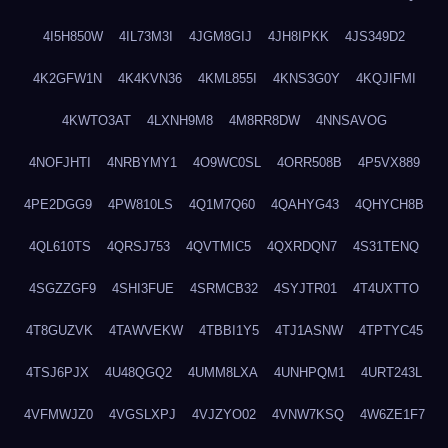
4I5H850W
4IL73M3I
4JGM8GIJ
4JH8IPKK
4JS349D2
4K2GFW1N
4K4KVN36
4KML855I
4KNS3G0Y
4KQJIFMI
4KWTO3AT
4LXNH9M8
4M8RR8DW
4NNSAVOG
4NOFJHTI
4NRBYMY1
4O9WC0SL
4ORR508B
4P5VX889
4PE2DGG9
4PW810LS
4Q1M7Q60
4QAHYG43
4QHYCH8B
4QL610TS
4QRSJ753
4QVTMIC5
4QXRDQN7
4S31TENQ
4SGZZGF9
4SHI3FUE
4SRMCB32
4SYJTR01
4T4UXTTO
4T8GUZVK
4TAWVEKW
4TBBI1Y5
4TJ1ASNW
4TPTYC45
4TSJ6PJX
4U48QGQ2
4UMM8LXA
4UNHPQM1
4URT243L
4VFMWJZ0
4VGSLXPJ
4VJZYO02
4VNW7KSQ
4W6ZE1F7