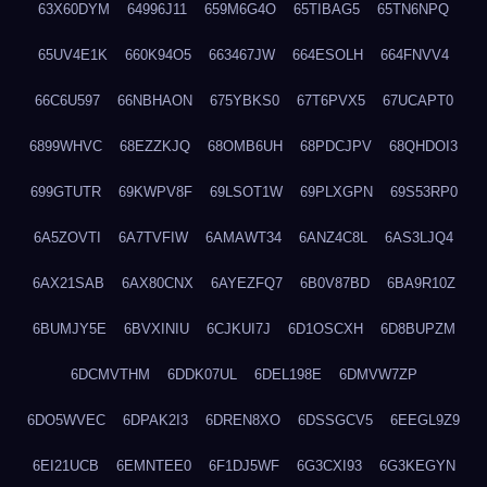
63X60DYM
64996J11
659M6G4O
65TIBAG5
65TN6NPQ
65UV4E1K
660K94O5
663467JW
664ESOLH
664FNVV4
66C6U597
66NBHAON
675YBKS0
67T6PVX5
67UCAPT0
6899WHVC
68EZZKJQ
68OMB6UH
68PDCJPV
68QHDOI3
699GTUTR
69KWPV8F
69LSOT1W
69PLXGPN
69S53RP0
6A5ZOVTI
6A7TVFIW
6AMAWT34
6ANZ4C8L
6AS3LJQ4
6AX21SAB
6AX80CNX
6AYEZFQ7
6B0V87BD
6BA9R10Z
6BUMJY5E
6BVXINIU
6CJKUI7J
6D1OSCXH
6D8BUPZM
6DCMVTHM
6DDK07UL
6DEL198E
6DMVW7ZP
6DO5WVEC
6DPAK2I3
6DREN8XO
6DSSGCV5
6EEGL9Z9
6EI21UCB
6EMNTEE0
6F1DJ5WF
6G3CXI93
6G3KEGYN