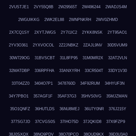
2VUSTJE1
2VY55Q8B
2W29565T
2W496244
2WADJS4M
2WGUIKKG
2WK2EL88
2WNPNKRH
2WV0ZHMD
2X7CQ1SY
2XYTJWGS
2Y7I1IC2
2YKK8NSK
2YT95AO1
2YV3O361
2YXVOCOL
2Z2JNBKZ
2ZAJL9NV
30D5VUM9
30W729OG
31BVSCBT
31L8FP95
31M0MR2X
32AT2VLN
32MATDBP
336RPFHA
33ANXYRH
33CR504T
33DY1V30
33T04ZZ0
3404O7P1
3478760D
34F92RUM
34HYUF3N
34Y7PBO1
357AGF1F
35AF37G3
35HVS0VG
35MJZMAN
35O1QNFZ
36HUTLDS
36NU8MEJ
36U7Y0NR
376J215Y
377SG7JD
37CVGS0S
37IHO75D
37JQKID8
37X9FZP9
38J0SXQX
38NQ9PDV
38O70PCO
38QUD9KX
39D3U3A0