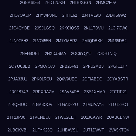
2G8M6D58
2HDT2UKH
2HLBXGGN
2HMC2F0V
2HO7QAUP
2HYWPJNU
2IIHI162
2J4TVL9Q
2JDKS9WZ
2JG4QYDE
2JSJLGSQ
2KKCIQS5
2KL1TDVU
2LCI7CW6
2LN9C5H3
2LVOI55N
2M7YMERZ
2MIQDBKK
2N165DB2
2NFH8OET
2NXDJSMA
2OC6YQYJ
2ODHTNIQ
2OYOC8EB
2P5KVO7J
2PB26F91
2PFU2MB3
2PGICZT7
2PJA33U1
2PK01RCU
2Q6V9UEG
2QFIABDG
2QYABSTR
2R02B74P
2RPXRAZM
2SAV54DE
2SS1XHM0
2T0TIR21
2T4QFIOC
2T8M8OOV
2TGAD2ZO
2TMUAAY5
2TOT3HO1
2TT1JPJ0
2TVCNBU8
2TWC2CET
2U1JCAWR
2UABCBNW
2UBGKVBI
2UFYK23Q
2UHBAVSU
2UT1DWVT
2VA5KTQ4