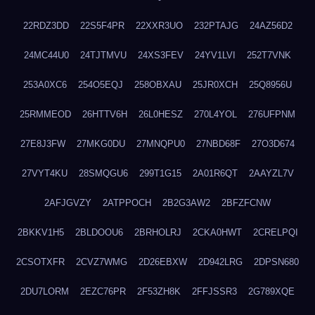
22RDZ3DD
22S5F4PR
22XXR3UO
232PTAJG
24AZ56D2
24MC44U0
24TJTMVU
24XS3FEV
24YV1LVI
252T7VNK
253A0XC6
254O5EQJ
258OBXAU
25JR0XCH
25Q8956U
25RMMEOD
26HTTV6H
26L0HESZ
270L4YOL
276UFPNM
27E8J3FW
27MKG0DU
27MNQPU0
27NBD68F
27O3D674
27VYT4KU
28SMQGU6
299T1G15
2A01R6QT
2AAYZL7V
2AFJGVZY
2ATPPOCH
2B2G3AW2
2BFZFCNW
2BKKV1H5
2BLDOOU6
2BRHOLRJ
2CKA0HWT
2CRELPQI
2CSOTXFR
2CVZ7WMG
2D26EBXW
2D942LRG
2DPSN680
2DU7LORM
2EZC76PR
2F53ZH8K
2FFJSSR3
2G789XQE