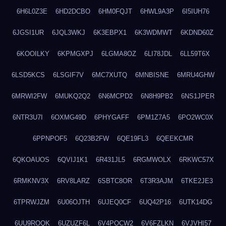
6H6L0Z3E
6HD2DCBO
6HM0FQJT
6HWL9A3P
6I5IUH76
6JGSI1UR
6JQL3WKJ
6K3EBPX1
6K3WDMWT
6KDND60Z
6KOOILKY
6KPMGXPJ
6LGMA8OZ
6LI78JDL
6LL59T6X
6LSD5KCS
6LSGIF7V
6MC7XUTQ
6MNBISNE
6MRU4GHW
6MRWI2FW
6MUKQ2Q2
6N6MCPD2
6N8H9PB2
6NS1JPER
6NTR3U7I
6OXMG49D
6PHYGAFF
6PM1Z7A5
6PO2WC0X
6PPNPOF5
6Q23B2FW
6QE19FL3
6QEEKCMR
6QKOAUOS
6QVIJ1K1
6R431JL5
6RGMWOLX
6RKWC57X
6RMKNV3X
6RV8LARZ
6SBTC8OR
6T3R3AJM
6TKE2JE3
6TPRWJZM
6U06OJTH
6UJEQ0CF
6UQ42P16
6UTK14DG
6UU9ROQK
6UZUZF6L
6V4POCW2
6V6FZLKN
6VJVHI57