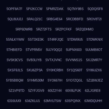
5OPF8A7F
5PI2KCCW
5PMRZDAK
5Q7NY9BS
5QDQI5F8
5QL8UU2J
5RALQ21C
5RBG4E64
5RCDBBFD
5ROV8T2I
5RP6DWR8
5RZ72FTS
5RZPCFKF
5RZQDHMO
5SNLKYWW
5ST3XE0K
5T4RFJQE
5TDWI9U5
5TDWKNIX
5THBIEFD
5TVPRN5V
5UJY0QQ2
5UPNX603
5UUMB8OT
5V5K9CVS
5VB3LIYB
5VTXJVNC
5VVNNS1S
5XJ2MR7Y
5XSF9JLS
5XU6ZP3A
5Y0HCRBH
5Y1QS60T
5Y86UZX6
5YB5BBQM
5YHM530M
5YO667IH
5YO7ZQGL
5Z1BWJEZ
5Z1VP9TD
5ZYFJGV9
60IZ2Y44
60X8LPUK
62LJGRE8
6316UU0I
634ZKLU1
63MVU7SW
63SPQINX
63WDQUHH