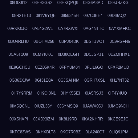
08DIX912
08EH3GS2
08EKQPQ9
08G6A3PD
08HJRZKG
08R2TE13
091V6YQE
0959345H
097C3BE4
09DI9AQ2
09RKK0JO
0A54G2WE
0A7RXWXI
0AG4NTTC
0AYXMFKC
0BO4RLHU
0BOHM258
0BPJ04DK
0BSHJVOT
0C9RGFN6
0CA5T1U9
0CMYI0KC
0D38QEGH
0DCJSPJ1
0DZMHHX1
0E9GCHCU
0EZ05K4R
0FFYUM84
0FLIL6GQ
0FXF2MUD
0G363XJW
0GI31E0A
0GJSAH4M
0GRH7XSL
0H17NT32
0H7Y9RRM
0H9OI0N1
0HYK5SEI
0IA5RSJ3
0IF4Y4UQ
0IM5QCNL
0IUZL33Y
0J6YMSQ9
0JAWX05J
0JMG9NJH
0JX5HAPI
0JXDX9ZM
0K8I19RD
0KA2KHRR
0KCE9EJG
0KFC83WS
0KHXDLT8
0KO7R0BZ
0LA240G7
0LIQ91PM