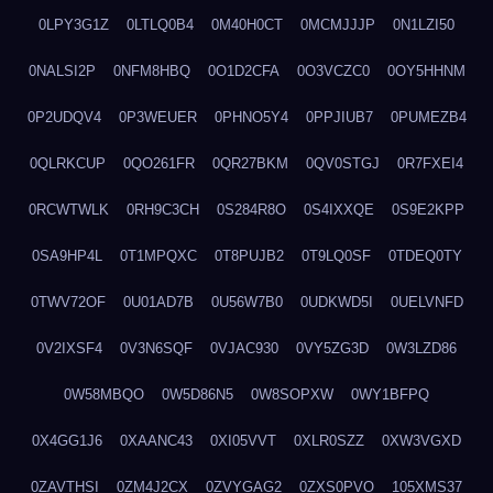
0LPY3G1Z
0LTLQ0B4
0M40H0CT
0MCMJJJP
0N1LZI50
0NALSI2P
0NFM8HBQ
0O1D2CFA
0O3VCZC0
0OY5HHNM
0P2UDQV4
0P3WEUER
0PHNO5Y4
0PPJIUB7
0PUMEZB4
0QLRKCUP
0QO261FR
0QR27BKM
0QV0STGJ
0R7FXEI4
0RCWTWLK
0RH9C3CH
0S284R8O
0S4IXXQE
0S9E2KPP
0SA9HP4L
0T1MPQXC
0T8PUJB2
0T9LQ0SF
0TDEQ0TY
0TWV72OF
0U01AD7B
0U56W7B0
0UDKWD5I
0UELVNFD
0V2IXSF4
0V3N6SQF
0VJAC930
0VY5ZG3D
0W3LZD86
0W58MBQO
0W5D86N5
0W8SOPXW
0WY1BFPQ
0X4GG1J6
0XAANC43
0XI05VVT
0XLR0SZZ
0XW3VGXD
0ZAVTHSI
0ZM4J2CX
0ZVYGAG2
0ZXS0PVO
105XMS37