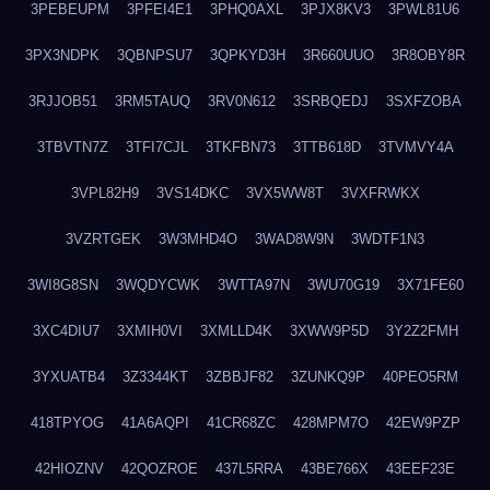
3PEBEUPM
3PFEI4E1
3PHQ0AXL
3PJX8KV3
3PWL81U6
3PX3NDPK
3QBNPSU7
3QPKYD3H
3R660UUO
3R8OBY8R
3RJJOB51
3RM5TAUQ
3RV0N612
3SRBQEDJ
3SXFZOBA
3TBVTN7Z
3TFI7CJL
3TKFBN73
3TTB618D
3TVMVY4A
3VPL82H9
3VS14DKC
3VX5WW8T
3VXFRWKX
3VZRTGEK
3W3MHD4O
3WAD8W9N
3WDTF1N3
3WI8G8SN
3WQDYCWK
3WTTA97N
3WU70G19
3X71FE60
3XC4DIU7
3XMIH0VI
3XMLLD4K
3XWW9P5D
3Y2Z2FMH
3YXUATB4
3Z3344KT
3ZBBJF82
3ZUNKQ9P
40PEO5RM
418TPYOG
41A6AQPI
41CR68ZC
428MPM7O
42EW9PZP
42HIOZNV
42QOZROE
437L5RRA
43BE766X
43EEF23E