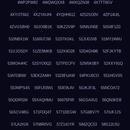
4WP2PW82
4WQWQXX8
4WXQZN38
4X7TT8GV
4XYOT662
4XZYAUHI
4YQHH612
4Z52SO0V
4ZP14UIL
4ZVGSBH0
50JO9B1K
50KZ2V9P
50NNJN5E
50S8F1Z0
510NBX1W
5160U7JM
51D7XGKL
51JUGSIB
51MY24WU
51VJOSDY
51ZE8MKB
522X4O28
52D4GH9B
52FJKYTB
52MOA4HC
52SYO0Q2
52TPECFV
52W5K0BY
52XXY91Q
53ATDBWI
53EKZAMH
53Z8FUAW
54PKU5CO
551HGV0S
553WPS4S
55FLR3W1
55IE9L4V
55JKJF3L
55NCOA72
55QDIRSM
55XAQHMU
56975PIR
56GSA0U2
56QN3KEB
56SCV4BG
571FDQ4T
5771DEGW
57G6BV7Y
57IUFJJS
57LA2HJ6
57N9R0VG
57Z141YR
584ZQC53
58G12L5U