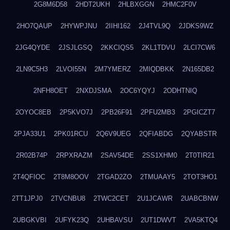
2G8M6D58
2HDT2UKH
2HLBXGGN
2HMC2F0V
2HO7QAUP
2HYWPJNU
2IIHI162
2J4TVL9Q
2JDKS9WZ
2JG4QYDE
2JSJLGSQ
2KKCIQS5
2KL1TDVU
2LCI7CW6
2LN9C5H3
2LVOI55N
2M7YMERZ
2MIQDBKK
2N165DB2
2NFH8OET
2NXDJSMA
2OC6YQYJ
2ODHTNIQ
2OYOC8EB
2P5KVO7J
2PB26F91
2PFU2MB3
2PGICZT7
2PJA33U1
2PK01RCU
2Q6V9UEG
2QFIABDG
2QYABSTR
2R02B74P
2RPXRAZM
2SAV54DE
2SS1XHM0
2T0TIR21
2T4QFIOC
2T8M8OOV
2TGAD2ZO
2TMUAAY5
2TOT3HO1
2TT1JPJ0
2TVCNBU8
2TWC2CET
2U1JCAWR
2UABCBNW
2UBGKVBI
2UFYK23Q
2UHBAVSU
2UT1DWVT
2VA5KTQ4