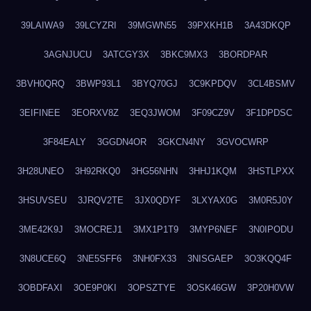
39LAIWA9
39LCYZRI
39MGWN55
39PXKH1B
3A43DKQP
3AGNJUCU
3ATCGY3X
3BKC9MX3
3BORDPAR
3BVH0QRQ
3BWP93L1
3BYQ70GJ
3C9KPDQV
3CL4BSMV
3EIFINEE
3EORXV8Z
3EQ3JWOM
3F09CZ9V
3F1DPDSC
3F84EALY
3GGDN4OR
3GKCN4NY
3GVOCWRP
3H28UNEO
3H92RKQ0
3HG56NHN
3HHJ1KQM
3HSTLPXX
3HSUVSEU
3JRQV2TE
3JX0QDYF
3LXYAX0G
3M0R5J0Y
3ME42K9J
3MOCREJ1
3MX1P1T9
3MYP6NEF
3N0IPODU
3N8UCE6Q
3NE5SFF6
3NH0FX33
3NISGAEP
3O3KQQ4F
3OBDFAXI
3OE9P0KI
3OPSZTYE
3OSK46GW
3P20H0VW