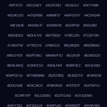
43IP3TZ3
43OJ1AEY
43SSFXBJ
43U16JLC
43XY7A9N
441OKOJO
4474ZR0W
4489NF37
44AFGVXY
44CGH1H9
44E14L85
44VA5KJF
44XI8AFW
45A3IPS9
4601IURZ
46DGB3L9
46DLKJV6
46KT56QV
4728GJZN
47CQFY0O
47JMVITW
47TRZS70
47W8J2J2
48QJBQ0X
49MZ8W4O
49R1GYE9
49SPF3MJ
49WWVPJU
4B13IA3F
4B1N5SGO
4BOKJ6KQ
4C9HCESS
4D64LFAR
4D90P4CC
4DV2LKB3
4DWPQY14
4DYW6NWM
4DZ5J3RQ
4E402GTO
4E4R43JK
4EE6J1ME
4ENC34CO
4F88GRG8
4FDT5ITF
4GHTKFV1
4GJRPJFP
4GLC8SBG
4GOTUJAD
4GTUQOMS
4H5VY3Z1
4HCW1AJA
4HINPU4S
4HSR603T
4HVMV9QI