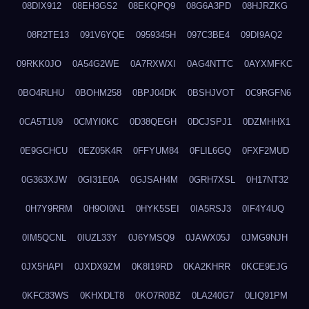
08DIX912
08EH3GS2
08EKQPQ9
08G6A3PD
08HJRZKG
08R2TE13
091V6YQE
0959345H
097C3BE4
09DI9AQ2
09RKK0JO
0A54G2WE
0A7RXWXI
0AG4NTTC
0AYXMFKC
0BO4RLHU
0BOHM258
0BPJ04DK
0BSHJVOT
0C9RGFN6
0CA5T1U9
0CMYI0KC
0D38QEGH
0DCJSPJ1
0DZMHHX1
0E9GCHCU
0EZ05K4R
0FFYUM84
0FLIL6GQ
0FXF2MUD
0G363XJW
0GI31E0A
0GJSAH4M
0GRH7XSL
0H17NT32
0H7Y9RRM
0H9OI0N1
0HYK5SEI
0IA5RSJ3
0IF4Y4UQ
0IM5QCNL
0IUZL33Y
0J6YMSQ9
0JAWX05J
0JMG9NJH
0JX5HAPI
0JXDX9ZM
0K8I19RD
0KA2KHRR
0KCE9EJG
0KFC83WS
0KHXDLT8
0KO7R0BZ
0LA240G7
0LIQ91PM