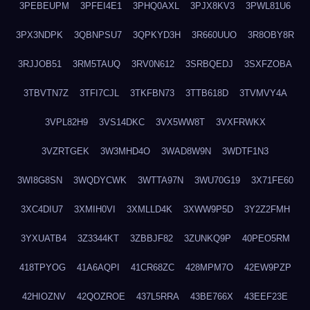
3PEBEUPM
3PFEI4E1
3PHQ0AXL
3PJX8KV3
3PWL81U6
3PX3NDPK
3QBNPSU7
3QPKYD3H
3R660UUO
3R8OBY8R
3RJJOB51
3RM5TAUQ
3RV0N612
3SRBQEDJ
3SXFZOBA
3TBVTN7Z
3TFI7CJL
3TKFBN73
3TTB618D
3TVMVY4A
3VPL82H9
3VS14DKC
3VX5WW8T
3VXFRWKX
3VZRTGEK
3W3MHD4O
3WAD8W9N
3WDTF1N3
3WI8G8SN
3WQDYCWK
3WTTA97N
3WU70G19
3X71FE60
3XC4DIU7
3XMIH0VI
3XMLLD4K
3XWW9P5D
3Y2Z2FMH
3YXUATB4
3Z3344KT
3ZBBJF82
3ZUNKQ9P
40PEO5RM
418TPYOG
41A6AQPI
41CR68ZC
428MPM7O
42EW9PZP
42HIOZNV
42QOZROE
437L5RRA
43BE766X
43EEF23E