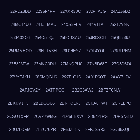
22RDZ3DD
22S5F4PR
22XXR3UO
232PTAJG
24AZ56D2
24MC44U0
24TJTMVU
24XS3FEV
24YV1LVI
252T7VNK
253A0XC6
254O5EQJ
258OBXAU
25JR0XCH
25Q8956U
25RMMEOD
26HTTV6H
26L0HESZ
270L4YOL
276UFPNM
27E8J3FW
27MKG0DU
27MNQPU0
27NBD68F
27O3D674
27VYT4KU
28SMQGU6
299T1G15
2A01R6QT
2AAYZL7V
2AFJGVZY
2ATPPOCH
2B2G3AW2
2BFZFCNW
2BKKV1H5
2BLDOOU6
2BRHOLRJ
2CKA0HWT
2CRELPQI
2CSOTXFR
2CVZ7WMG
2D26EBXW
2D942LRG
2DPSN680
2DU7LORM
2EZC76PR
2F53ZH8K
2FFJSSR3
2G789XQE