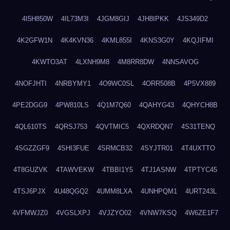
4I5H850W
4IL73M3I
4JGM8GIJ
4JH8IPKK
4JS349D2
4K2GFW1N
4K4KVN36
4KML855I
4KNS3G0Y
4KQJIFMI
4KWTO3AT
4LXNH9M8
4M8RR8DW
4NNSAVOG
4NOFJHTI
4NRBYMY1
4O9WC0SL
4ORR508B
4P5VX889
4PE2DGG9
4PW810LS
4Q1M7Q60
4QAHYG43
4QHYCH8B
4QL610TS
4QRSJ753
4QVTMIC5
4QXRDQN7
4S31TENQ
4SGZZGF9
4SHI3FUE
4SRMCB32
4SYJTR01
4T4UXTTO
4T8GUZVK
4TAWVEKW
4TBBI1Y5
4TJ1ASNW
4TPTYC45
4TSJ6PJX
4U48QGQ2
4UMM8LXA
4UNHPQM1
4URT243L
4VFMWJZ0
4VGSLXPJ
4VJZYO02
4VNW7KSQ
4W6ZE1F7