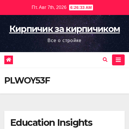
Перейти
Пт. Авг 7th, 2026
6:26:34 AM
к
содержимому
Кирпичик за кирпичиком
Все о стройке
PLWOY53F
Education Insights