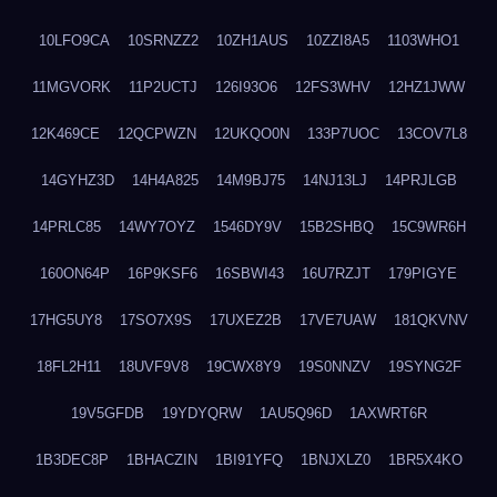
10LFO9CA
10SRNZZ2
10ZH1AUS
10ZZI8A5
1103WHO1
11MGVORK
11P2UCTJ
126I93O6
12FS3WHV
12HZ1JWW
12K469CE
12QCPWZN
12UKQO0N
133P7UOC
13COV7L8
14GYHZ3D
14H4A825
14M9BJ75
14NJ13LJ
14PRJLGB
14PRLC85
14WY7OYZ
1546DY9V
15B2SHBQ
15C9WR6H
160ON64P
16P9KSF6
16SBWI43
16U7RZJT
179PIGYE
17HG5UY8
17SO7X9S
17UXEZ2B
17VE7UAW
181QKVNV
18FL2H11
18UVF9V8
19CWX8Y9
19S0NNZV
19SYNG2F
19V5GFDB
19YDYQRW
1AU5Q96D
1AXWRT6R
1B3DEC8P
1BHACZIN
1BI91YFQ
1BNJXLZ0
1BR5X4KO