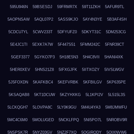
595U946N
59BSESDJ
59FRMR7X
59T11ZKH
5AFUR9TL
5AOPNSAW
5AQL07P2
5ASS9KJO
5AY4N3YE
5B3AF4SH
5CDCU7YL
5CWV233T
5DFYUFZ0
5DKYT31C
5DM253CG
5E4JC1TI
5EXK7A7W
5F447S51
5FMM242C
5FNR39CT
5GEF3377
5GYKO7P3
5H18E5N3
5H4C8VII
5HANI4XK
5HER0XEV
5HNS21Z8
5IFXGJFK
5IITXOZY
5IVSLWGV
5J5FOXDN
5KAFKBC4
5KEFVRBK
5KFBILGV
5KP635PE
5KSAQAB8
5KT1DCUW
5KZYHXKG
5L1KPI2V
5L515L3S
5LCKQGH7
5LOVPA8C
5LY0K9GU
5M4U4YA3
5M8JMWFU
5MC4C6M0
5MOLUGED
5NCKLFPQ
5NI5PO7L
5NROBV9R
5NSPSK7R
5NYZ03GV
5NZ2F7XQ
5OGIRQDY
5OIXNVW6