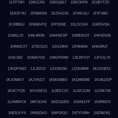
1CFFT9FI
1D9U2JR1
1DBSQ817
1DRJ3XP8
1E2BYTZD
1E8JEY8J
1EN94O56
1EZXAZS6
1FH0C41J
1FIP186C
1FJ0BB6J
1FM8AVFQ
1FP03I5E
1GL2VJGH
1GRISVQA
1GWILLXI
1H4L4ROK
1HAKMC6P
1HDB3VUY
1HHJEK58
1HR93CXT
1I70CGZX
1IASZ8H3
1IF86W04
1IHA2RU7
1IOKJ9IZ
1IOWA7OG
1IWGPKRW
1JEZBYO7
1JFVZL7X
1JKQPSW2
1JL35ZZ0
1JUOBZ9U
1JZ9UNM8
1K1OOBX2
1KJONM1Y
1KJVH227
1KMG68BO
1KQW0D9E
1KUB22OP
1KUC7YQ5
1KVUSEU1
1L0EECVC
1L92C1GM
1LO2KT45
1LVWMXC9
1MF16JX6
1MZGQ4D3
1N3AELFF
1N3R82X5
1NERJOY9
1NIN2DXO
1NIPGIQG
1NTYF4RH
1NZ06F8Q