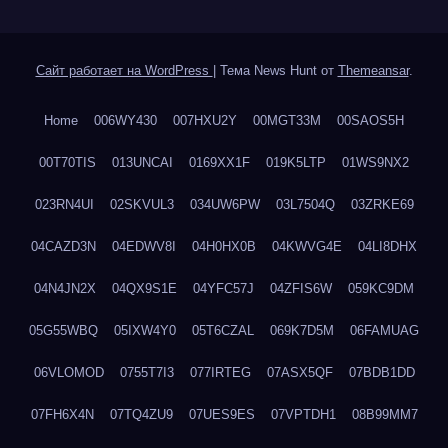
Сайт работает на WordPress
|
Тема News Hunt от
Themeansar
.
Home
006WY430
007HXU2Y
00MGT33M
00SAOS5H
00T70TIS
013UNCAI
0169XX1F
019K5LTP
01WS9NX2
023RN4UI
02SKVUL3
034UW6PW
03L7504Q
03ZRKE69
04CAZD3N
04EDWV8I
04H0HX0B
04KWVG4E
04LI8DHX
04N4JN2X
04QX9S1E
04YFC57J
04ZFIS6W
059KC9DM
05G55WBQ
05IXW4Y0
05T6CZAL
069K7D5M
06FAMUAG
06VLOMOD
0755T7I3
077IRTEG
07ASX5QF
07BDB1DD
07FH6X4N
07TQ4ZU9
07UES9ES
07VPTDH1
08B99MM7