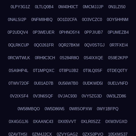
0LPY3G1Z
0LTLQ0B4
0M40H0CT
0MCMJJJP
0N1LZI50
0NALSI2P
0NFM8HBQ
0O1D2CFA
0O3VCZC0
0OY5HHNM
0P2UDQV4
0P3WEUER
0PHNO5Y4
0PPJIUB7
0PUMEZB4
0QLRKCUP
0QO261FR
0QR27BKM
0QV0STGJ
0R7FXEI4
0RCWTWLK
0RH9C3CH
0S284R8O
0S4IXXQE
0S9E2KPP
0SA9HP4L
0T1MPQXC
0T8PUJB2
0T9LQ0SF
0TDEQ0TY
0TWV72OF
0U01AD7B
0U56W7B0
0UDKWD5I
0UELVNFD
0V2IXSF4
0V3N6SQF
0VJAC930
0VY5ZG3D
0W3LZD86
0W58MBQO
0W5D86N5
0W8SOPXW
0WY1BFPQ
0X4GG1J6
0XAANC43
0XI05VVT
0XLR0SZZ
0XW3VGXD
0ZAVTHSI
0ZM4J2CX
0ZVYGAG2
0ZXS0PVO
105XMS37