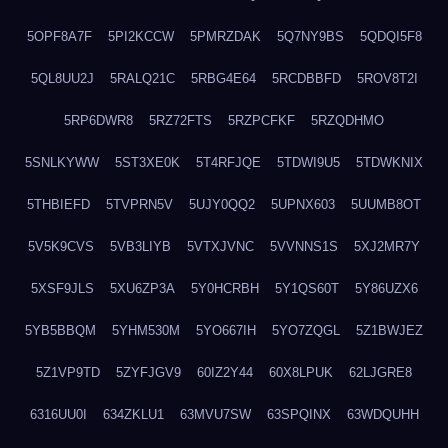
5OPF8A7F
5PI2KCCW
5PMRZDAK
5Q7NY9BS
5QDQI5F8
5QL8UU2J
5RALQ21C
5RBG4E64
5RCDBBFD
5ROV8T2I
5RP6DWR8
5RZ72FTS
5RZPCFKF
5RZQDHMO
5SNLKYWW
5ST3XE0K
5T4RFJQE
5TDWI9U5
5TDWKNIX
5THBIEFD
5TVPRN5V
5UJY0QQ2
5UPNX603
5UUMB8OT
5V5K9CVS
5VB3LIYB
5VTXJVNC
5VVNNS1S
5XJ2MR7Y
5XSF9JLS
5XU6ZP3A
5Y0HCRBH
5Y1QS60T
5Y86UZX6
5YB5BBQM
5YHM530M
5YO667IH
5YO7ZQGL
5Z1BWJEZ
5Z1VP9TD
5ZYFJGV9
60IZ2Y44
60X8LPUK
62LJGRE8
6316UU0I
634ZKLU1
63MVU7SW
63SPQINX
63WDQUHH