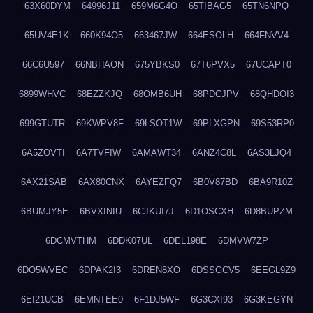
63X60DYM
64996J11
659M6G4O
65TIBAG5
65TN6NPQ
65UV4E1K
660K94O5
663467JW
664ESOLH
664FNVV4
66C6U597
66NBHAON
675YBKS0
67T6PVX5
67UCAPT0
6899WHVC
68EZZKJQ
68OMB6UH
68PDCJPV
68QHDOI3
699GTUTR
69KWPV8F
69LSOT1W
69PLXGPN
69S53RP0
6A5ZOVTI
6A7TVFIW
6AMAWT34
6ANZ4C8L
6AS3LJQ4
6AX21SAB
6AX80CNX
6AYEZFQ7
6B0V87BD
6BA9R10Z
6BUMJY5E
6BVXINIU
6CJKUI7J
6D1OSCXH
6D8BUPZM
6DCMVTHM
6DDK07UL
6DEL198E
6DMVW7ZP
6DO5WVEC
6DPAK2I3
6DREN8XO
6DSSGCV5
6EEGL9Z9
6EI21UCB
6EMNTEE0
6F1DJ5WF
6G3CXI93
6G3KEGYN