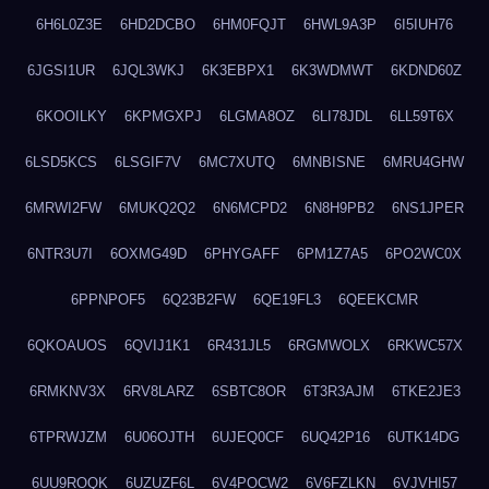
6H6L0Z3E
6HD2DCBO
6HM0FQJT
6HWL9A3P
6I5IUH76
6JGSI1UR
6JQL3WKJ
6K3EBPX1
6K3WDMWT
6KDND60Z
6KOOILKY
6KPMGXPJ
6LGMA8OZ
6LI78JDL
6LL59T6X
6LSD5KCS
6LSGIF7V
6MC7XUTQ
6MNBISNE
6MRU4GHW
6MRWI2FW
6MUKQ2Q2
6N6MCPD2
6N8H9PB2
6NS1JPER
6NTR3U7I
6OXMG49D
6PHYGAFF
6PM1Z7A5
6PO2WC0X
6PPNPOF5
6Q23B2FW
6QE19FL3
6QEEKCMR
6QKOAUOS
6QVIJ1K1
6R431JL5
6RGMWOLX
6RKWC57X
6RMKNV3X
6RV8LARZ
6SBTC8OR
6T3R3AJM
6TKE2JE3
6TPRWJZM
6U06OJTH
6UJEQ0CF
6UQ42P16
6UTK14DG
6UU9ROQK
6UZUZF6L
6V4POCW2
6V6FZLKN
6VJVHI57