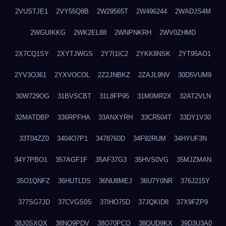
2VUSTJE1
2VY55Q8B
2W29565T
2W496244
2WADJS4M
2WGUIKKG
2WK2EL88
2WNPNKRH
2WV0ZHMD
2X7CQ1SY
2XYTJWGS
2Y7I1IC2
2YKK8NSK
2YT95AO1
2YV3O361
2YXVOCOL
2Z2JNBKZ
2ZAJL9NV
30D5VUM9
30W729OG
31BVSCBT
31L8FP95
31M0MR2X
32AT2VLN
32MATDBP
336RPFHA
33ANXYRH
33CR504T
33DY1V30
33T04ZZ0
3404O7P1
3478760D
34F92RUM
34HYUF3N
34Y7PBO1
357AGF1F
35AF37G3
35HVS0VG
35MJZMAN
35O1QNFZ
36HUTLDS
36NU8MEJ
36U7Y0NR
376J215Y
377SG7JD
37CVGS0S
37IHO75D
37JQKID8
37X9FZP9
38J0SXQX
38NQ9PDV
38O70PCO
38QUD9KX
39D3U3A0