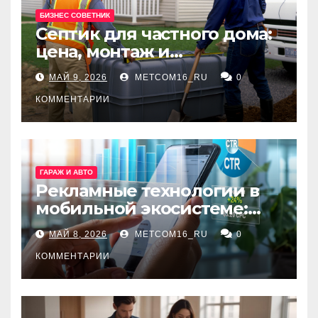
БИЗНЕС СОВЕТНИК
Септик для частного дома:
цена, монтаж и
организация автономной
МАЙ 9, 2026
METCOM16_RU
0
канализации
КОММЕНТАРИИ
ГАРАЖ И АВТО
Рекламные технологии в
мобильной экосистеме:
ключевые сервисы и
МАЙ 8, 2026
METCOM16_RU
0
принципы работы
КОММЕНТАРИИ