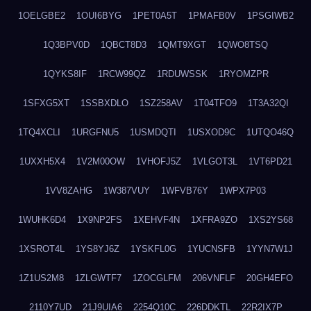
1OELGBE2
1OUI6BYG
1PET0A5T
1PMAFB0V
1PSGIWB2
1Q3BPV0D
1QBCT8D3
1QMT9XGT
1QWO8TSQ
1QYKS8IF
1RCW99QZ
1RDUWSSK
1RYOMZPR
1SFXG5XT
1SSBXDLO
1SZ258AV
1T04TFO9
1T3A32QI
1TQ4XCLI
1URGFNU5
1USMDQTI
1USXOD9C
1UTQO46Q
1UXXH5X4
1V2M00OW
1VHOFJ5Z
1VLGOT3L
1VT6PD21
1VV8ZAHG
1W387VUY
1WFVB76Y
1WPX7P03
1WUHK6D4
1X9NP2FS
1XEHVF4N
1XFRA9ZO
1XS2YS68
1XSROT4L
1YS8YJ6Z
1YSKFL0G
1YUCNSFB
1YYN7W1J
1Z1US2M8
1ZLGWTF7
1ZOCGLFM
206VNFLF
20GH4EFO
2110Y7UD
21J9UIA6
2254Q10C
226DDKTL
22R2IX7P