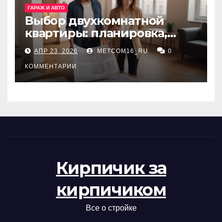
ГАРАЖ И АВТО
Выбор двухкомнатной
квартиры: планировка,
состояние жилья и
АПР 23, 2026
METCOM16_RU
0
проверка документов
КОММЕНТАРИИ
Кирпичик за
кирпичиком
Все о стройке