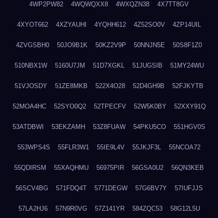
4WP2PW82
4WQWQXX8
4WXQZN38
4X7TT8GV
4XYOT662
4XZYAUHI
4YQHH612
4Z52SO0V
4ZP14UIL
4ZVGSBH0
50JO9B1K
50KZ2V9P
50NNJN5E
50S8F1Z0
510NBX1W
5160U7JM
51D7XGKL
51JUGSIB
51MY24WU
51VJOSDY
51ZE8MKB
522X4O28
52D4GH9B
52FJKYTB
52MOA4HC
52SYO0Q2
52TPECFV
52W5K0BY
52XXY91Q
53ATDBWI
53EKZAMH
53Z8FUAW
54PKU5CO
551HGV0S
553WPS4S
55FLR3W1
55IE9L4V
55JKJF3L
55NCOA72
55QDIRSM
55XAQHMU
56975PIR
56GSA0U2
56QN3KEB
56SCV4BG
571FDQ4T
5771DEGW
57G6BV7Y
57IUFJJS
57LA2HJ6
57N9R0VG
57Z141YR
584ZQC53
58G12L5U