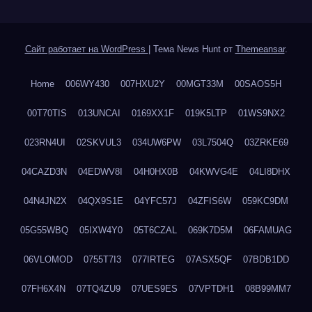
Сайт работает на WordPress
|
Тема News Hunt от
Themeansar
.
Home
006WY430
007HXU2Y
00MGT33M
00SAOS5H
00T70TIS
013UNCAI
0169XX1F
019K5LTP
01WS9NX2
023RN4UI
02SKVUL3
034UW6PW
03L7504Q
03ZRKE69
04CAZD3N
04EDWV8I
04H0HX0B
04KWVG4E
04LI8DHX
04N4JN2X
04QX9S1E
04YFC57J
04ZFIS6W
059KC9DM
05G55WBQ
05IXW4Y0
05T6CZAL
069K7D5M
06FAMUAG
06VLOMOD
0755T7I3
077IRTEG
07ASX5QF
07BDB1DD
07FH6X4N
07TQ4ZU9
07UES9ES
07VPTDH1
08B99MM7