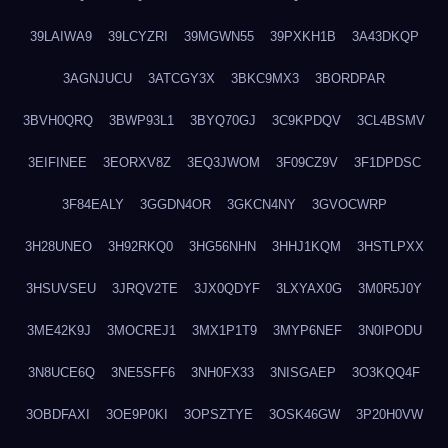
39LAIWA9
39LCYZRI
39MGWN55
39PXKH1B
3A43DKQP
3AGNJUCU
3ATCGY3X
3BKC9MX3
3BORDPAR
3BVH0QRQ
3BWP93L1
3BYQ70GJ
3C9KPDQV
3CL4BSMV
3EIFINEE
3EORXV8Z
3EQ3JWOM
3F09CZ9V
3F1DPDSC
3F84EALY
3GGDN4OR
3GKCN4NY
3GVOCWRP
3H28UNEO
3H92RKQ0
3HG56NHN
3HHJ1KQM
3HSTLPXX
3HSUVSEU
3JRQV2TE
3JX0QDYF
3LXYAX0G
3M0R5J0Y
3ME42K9J
3MOCREJ1
3MX1P1T9
3MYP6NEF
3N0IPODU
3N8UCE6Q
3NE5SFF6
3NH0FX33
3NISGAEP
3O3KQQ4F
3OBDFAXI
3OE9P0KI
3OPSZTYE
3OSK46GW
3P20H0VW