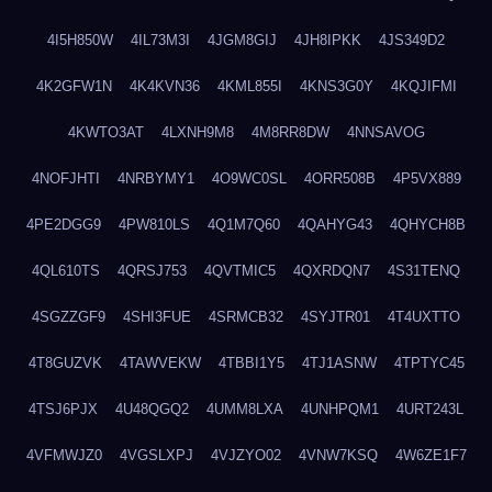
4I5H850W
4IL73M3I
4JGM8GIJ
4JH8IPKK
4JS349D2
4K2GFW1N
4K4KVN36
4KML855I
4KNS3G0Y
4KQJIFMI
4KWTO3AT
4LXNH9M8
4M8RR8DW
4NNSAVOG
4NOFJHTI
4NRBYMY1
4O9WC0SL
4ORR508B
4P5VX889
4PE2DGG9
4PW810LS
4Q1M7Q60
4QAHYG43
4QHYCH8B
4QL610TS
4QRSJ753
4QVTMIC5
4QXRDQN7
4S31TENQ
4SGZZGF9
4SHI3FUE
4SRMCB32
4SYJTR01
4T4UXTTO
4T8GUZVK
4TAWVEKW
4TBBI1Y5
4TJ1ASNW
4TPTYC45
4TSJ6PJX
4U48QGQ2
4UMM8LXA
4UNHPQM1
4URT243L
4VFMWJZ0
4VGSLXPJ
4VJZYO02
4VNW7KSQ
4W6ZE1F7