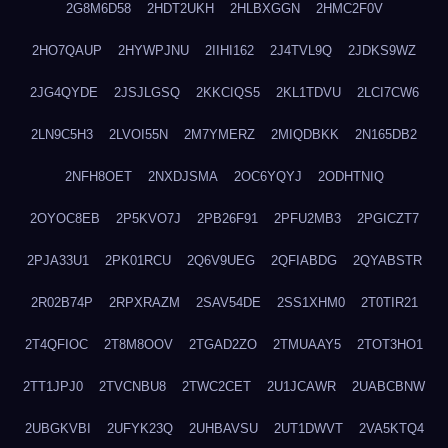
2G8M6D58
2HDT2UKH
2HLBXGGN
2HMC2F0V
2HO7QAUP
2HYWPJNU
2IIHI162
2J4TVL9Q
2JDKS9WZ
2JG4QYDE
2JSJLGSQ
2KKCIQS5
2KL1TDVU
2LCI7CW6
2LN9C5H3
2LVOI55N
2M7YMERZ
2MIQDBKK
2N165DB2
2NFH8OET
2NXDJSMA
2OC6YQYJ
2ODHTNIQ
2OYOC8EB
2P5KVO7J
2PB26F91
2PFU2MB3
2PGICZT7
2PJA33U1
2PK01RCU
2Q6V9UEG
2QFIABDG
2QYABSTR
2R02B74P
2RPXRAZM
2SAV54DE
2SS1XHM0
2T0TIR21
2T4QFIOC
2T8M8OOV
2TGAD2ZO
2TMUAAY5
2TOT3HO1
2TT1JPJ0
2TVCNBU8
2TWC2CET
2U1JCAWR
2UABCBNW
2UBGKVBI
2UFYK23Q
2UHBAVSU
2UT1DWVT
2VA5KTQ4