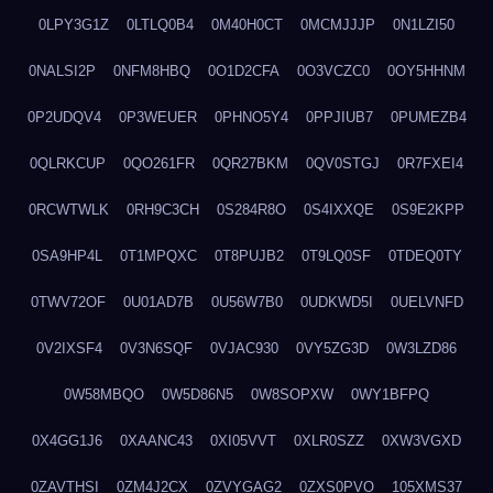
0LPY3G1Z
0LTLQ0B4
0M40H0CT
0MCMJJJP
0N1LZI50
0NALSI2P
0NFM8HBQ
0O1D2CFA
0O3VCZC0
0OY5HHNM
0P2UDQV4
0P3WEUER
0PHNO5Y4
0PPJIUB7
0PUMEZB4
0QLRKCUP
0QO261FR
0QR27BKM
0QV0STGJ
0R7FXEI4
0RCWTWLK
0RH9C3CH
0S284R8O
0S4IXXQE
0S9E2KPP
0SA9HP4L
0T1MPQXC
0T8PUJB2
0T9LQ0SF
0TDEQ0TY
0TWV72OF
0U01AD7B
0U56W7B0
0UDKWD5I
0UELVNFD
0V2IXSF4
0V3N6SQF
0VJAC930
0VY5ZG3D
0W3LZD86
0W58MBQO
0W5D86N5
0W8SOPXW
0WY1BFPQ
0X4GG1J6
0XAANC43
0XI05VVT
0XLR0SZZ
0XW3VGXD
0ZAVTHSI
0ZM4J2CX
0ZVYGAG2
0ZXS0PVO
105XMS37