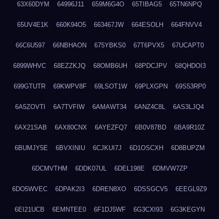
63X60DYM
64996J11
659M6G4O
65TIBAG5
65TN6NPQ
65UV4E1K
660K94O5
663467JW
664ESOLH
664FNVV4
66C6U597
66NBHAON
675YBKS0
67T6PVX5
67UCAPT0
6899WHVC
68EZZKJQ
68OMB6UH
68PDCJPV
68QHDOI3
699GTUTR
69KWPV8F
69LSOT1W
69PLXGPN
69S53RP0
6A5ZOVTI
6A7TVFIW
6AMAWT34
6ANZ4C8L
6AS3LJQ4
6AX21SAB
6AX80CNX
6AYEZFQ7
6B0V87BD
6BA9R10Z
6BUMJY5E
6BVXINIU
6CJKUI7J
6D1OSCXH
6D8BUPZM
6DCMVTHM
6DDK07UL
6DEL198E
6DMVW7ZP
6DO5WVEC
6DPAK2I3
6DREN8XO
6DSSGCV5
6EEGL9Z9
6EI21UCB
6EMNTEE0
6F1DJ5WF
6G3CXI93
6G3KEGYN