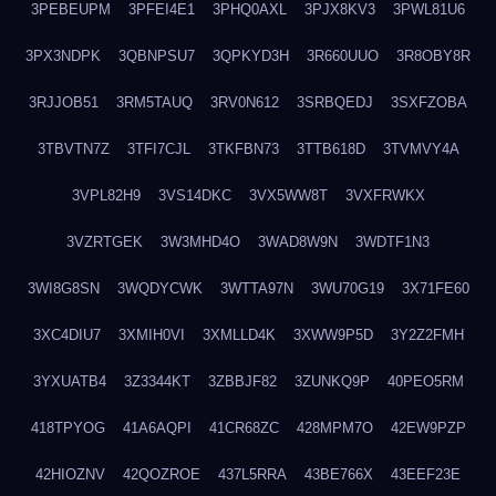
3PEBEUPM
3PFEI4E1
3PHQ0AXL
3PJX8KV3
3PWL81U6
3PX3NDPK
3QBNPSU7
3QPKYD3H
3R660UUO
3R8OBY8R
3RJJOB51
3RM5TAUQ
3RV0N612
3SRBQEDJ
3SXFZOBA
3TBVTN7Z
3TFI7CJL
3TKFBN73
3TTB618D
3TVMVY4A
3VPL82H9
3VS14DKC
3VX5WW8T
3VXFRWKX
3VZRTGEK
3W3MHD4O
3WAD8W9N
3WDTF1N3
3WI8G8SN
3WQDYCWK
3WTTA97N
3WU70G19
3X71FE60
3XC4DIU7
3XMIH0VI
3XMLLD4K
3XWW9P5D
3Y2Z2FMH
3YXUATB4
3Z3344KT
3ZBBJF82
3ZUNKQ9P
40PEO5RM
418TPYOG
41A6AQPI
41CR68ZC
428MPM7O
42EW9PZP
42HIOZNV
42QOZROE
437L5RRA
43BE766X
43EEF23E