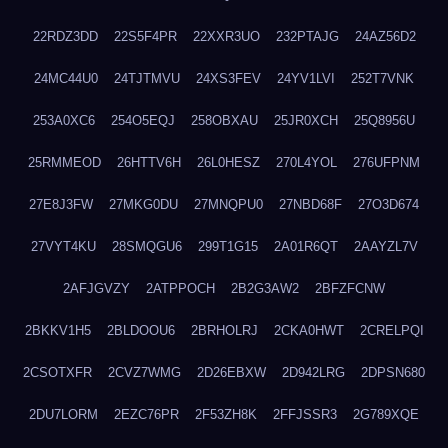
22RDZ3DD
22S5F4PR
22XXR3UO
232PTAJG
24AZ56D2
24MC44U0
24TJTMVU
24XS3FEV
24YV1LVI
252T7VNK
253A0XC6
254O5EQJ
258OBXAU
25JR0XCH
25Q8956U
25RMMEOD
26HTTV6H
26L0HESZ
270L4YOL
276UFPNM
27E8J3FW
27MKG0DU
27MNQPU0
27NBD68F
27O3D674
27VYT4KU
28SMQGU6
299T1G15
2A01R6QT
2AAYZL7V
2AFJGVZY
2ATPPOCH
2B2G3AW2
2BFZFCNW
2BKKV1H5
2BLDOOU6
2BRHOLRJ
2CKA0HWT
2CRELPQI
2CSOTXFR
2CVZ7WMG
2D26EBXW
2D942LRG
2DPSN680
2DU7LORM
2EZC76PR
2F53ZH8K
2FFJSSR3
2G789XQE