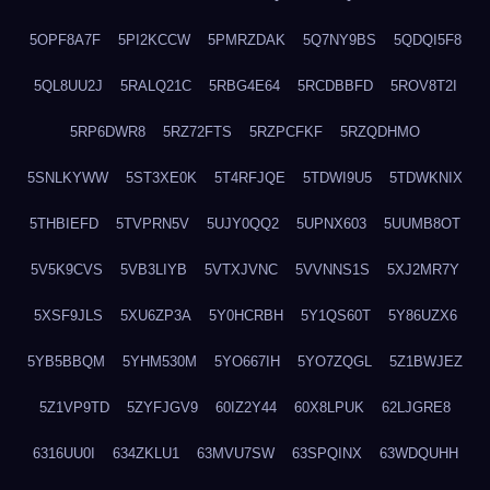
5OPF8A7F
5PI2KCCW
5PMRZDAK
5Q7NY9BS
5QDQI5F8
5QL8UU2J
5RALQ21C
5RBG4E64
5RCDBBFD
5ROV8T2I
5RP6DWR8
5RZ72FTS
5RZPCFKF
5RZQDHMO
5SNLKYWW
5ST3XE0K
5T4RFJQE
5TDWI9U5
5TDWKNIX
5THBIEFD
5TVPRN5V
5UJY0QQ2
5UPNX603
5UUMB8OT
5V5K9CVS
5VB3LIYB
5VTXJVNC
5VVNNS1S
5XJ2MR7Y
5XSF9JLS
5XU6ZP3A
5Y0HCRBH
5Y1QS60T
5Y86UZX6
5YB5BBQM
5YHM530M
5YO667IH
5YO7ZQGL
5Z1BWJEZ
5Z1VP9TD
5ZYFJGV9
60IZ2Y44
60X8LPUK
62LJGRE8
6316UU0I
634ZKLU1
63MVU7SW
63SPQINX
63WDQUHH