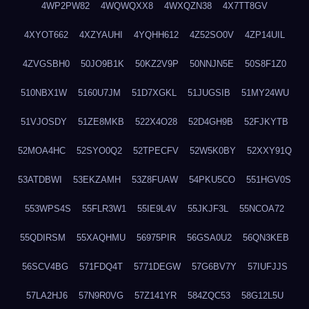
4WP2PW82
4WQWQXX8
4WXQZN38
4X7TT8GV
4XYOT662
4XZYAUHI
4YQHH612
4Z52SO0V
4ZP14UIL
4ZVGSBH0
50JO9B1K
50KZ2V9P
50NNJN5E
50S8F1Z0
510NBX1W
5160U7JM
51D7XGKL
51JUGSIB
51MY24WU
51VJOSDY
51ZE8MKB
522X4O28
52D4GH9B
52FJKYTB
52MOA4HC
52SYO0Q2
52TPECFV
52W5K0BY
52XXY91Q
53ATDBWI
53EKZAMH
53Z8FUAW
54PKU5CO
551HGV0S
553WPS4S
55FLR3W1
55IE9L4V
55JKJF3L
55NCOA72
55QDIRSM
55XAQHMU
56975PIR
56GSA0U2
56QN3KEB
56SCV4BG
571FDQ4T
5771DEGW
57G6BV7Y
57IUFJJS
57LA2HJ6
57N9R0VG
57Z141YR
584ZQC53
58G12L5U