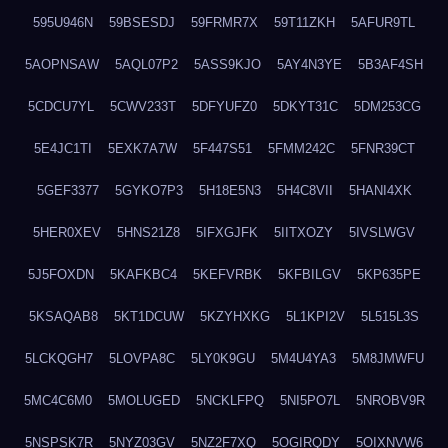
595U946N
59BSESDJ
59FRMR7X
59T11ZKH
5AFUR9TL
5AOPNSAW
5AQL07P2
5ASS9KJO
5AY4N3YE
5B3AF4SH
5CDCU7YL
5CWV233T
5DFYUFZ0
5DKYT31C
5DM253CG
5E4JC1TI
5EXK7A7W
5F447S51
5FMM242C
5FNR39CT
5GEF3377
5GYKO7P3
5H18E5N3
5H4C8VII
5HANI4XK
5HER0XEV
5HNS21Z8
5IFXGJFK
5IITXOZY
5IVSLWGV
5J5FOXDN
5KAFKBC4
5KEFVRBK
5KFBILGV
5KP635PE
5KSAQAB8
5KT1DCUW
5KZYHXKG
5L1KPI2V
5L515L3S
5LCKQGH7
5LOVPA8C
5LY0K9GU
5M4U4YA3
5M8JMWFU
5MC4C6M0
5MOLUGED
5NCKLFPQ
5NI5PO7L
5NROBV9R
5NSPSK7R
5NYZ03GV
5NZ2F7XQ
5OGIRQDY
5OIXNVW6