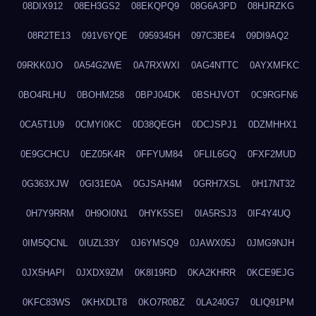
08DIX912
08EH3GS2
08EKQPQ9
08G6A3PD
08HJRZKG
08R2TE13
091V6YQE
0959345H
097C3BE4
09DI9AQ2
09RKK0JO
0A54G2WE
0A7RXWXI
0AG4NTTC
0AYXMFKC
0BO4RLHU
0BOHM258
0BPJ04DK
0BSHJVOT
0C9RGFN6
0CA5T1U9
0CMYI0KC
0D38QEGH
0DCJSPJ1
0DZMHHX1
0E9GCHCU
0EZ05K4R
0FFYUM84
0FLIL6GQ
0FXF2MUD
0G363XJW
0GI31E0A
0GJSAH4M
0GRH7XSL
0H17NT32
0H7Y9RRM
0H9OI0N1
0HYK5SEI
0IA5RSJ3
0IF4Y4UQ
0IM5QCNL
0IUZL33Y
0J6YMSQ9
0JAWX05J
0JMG9NJH
0JX5HAPI
0JXDX9ZM
0K8I19RD
0KA2KHRR
0KCE9EJG
0KFC83WS
0KHXDLT8
0KO7R0BZ
0LA240G7
0LIQ91PM