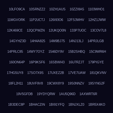
10LFO9CA
10SRNZZ2
10ZH1AUS
10ZZI8A5
1103WHO1
11MGVORK
11P2UCTJ
126I93O6
12FS3WHV
12HZ1JWW
12K469CE
12QCPWZN
12UKQO0N
133P7UOC
13COV7L8
14GYHZ3D
14H4A825
14M9BJ75
14NJ13LJ
14PRJLGB
14PRLC85
14WY7OYZ
1546DY9V
15B2SHBQ
15C9WR6H
160ON64P
16P9KSF6
16SBWI43
16U7RZJT
179PIGYE
17HG5UY8
17SO7X9S
17UXEZ2B
17VE7UAW
181QKVNV
18FL2H11
18UVF9V8
19CWX8Y9
19S0NNZV
19SYNG2F
19V5GFDB
19YDYQRW
1AU5Q96D
1AXWRT6R
1B3DEC8P
1BHACZIN
1BI91YFQ
1BNJXLZ0
1BR5X4KO