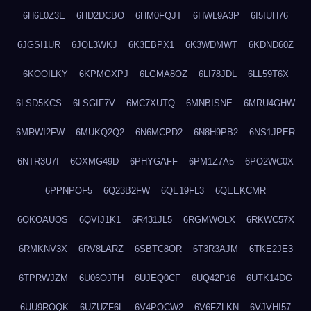
6H6L0Z3E
6HD2DCBO
6HM0FQJT
6HWL9A3P
6I5IUH76
6JGSI1UR
6JQL3WKJ
6K3EBPX1
6K3WDMWT
6KDND60Z
6KOOILKY
6KPMGXPJ
6LGMA8OZ
6LI78JDL
6LL59T6X
6LSD5KCS
6LSGIF7V
6MC7XUTQ
6MNBISNE
6MRU4GHW
6MRWI2FW
6MUKQ2Q2
6N6MCPD2
6N8H9PB2
6NS1JPER
6NTR3U7I
6OXMG49D
6PHYGAFF
6PM1Z7A5
6PO2WC0X
6PPNPOF5
6Q23B2FW
6QE19FL3
6QEEKCMR
6QKOAUOS
6QVIJ1K1
6R431JL5
6RGMWOLX
6RKWC57X
6RMKNV3X
6RV8LARZ
6SBTC8OR
6T3R3AJM
6TKE2JE3
6TPRWJZM
6U06OJTH
6UJEQ0CF
6UQ42P16
6UTK14DG
6UU9ROQK
6UZUZF6L
6V4POCW2
6V6FZLKN
6VJVHI57