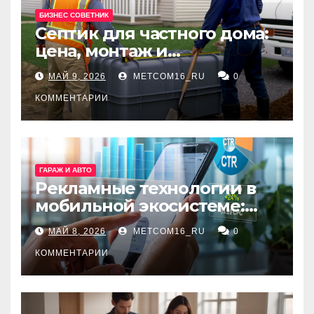
БИЗНЕС СОВЕТНИК
Септик для частного дома:
цена, монтаж и
организация автономной
МАЙ 9, 2026
METCOM16_RU
0
канализации
КОММЕНТАРИИ
ГАРАЖ И АВТО
Рекламные технологии в
мобильной экосистеме:
ключевые сервисы и
МАЙ 8, 2026
METCOM16_RU
0
принципы работы
КОММЕНТАРИИ