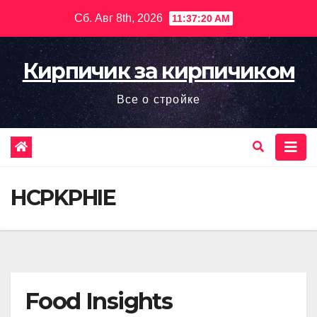
Перейти
Сб. Авг 8th, 2026
11:37:21 AM
к
содержимому
Кирпичик за кирпичиком
Все о стройке
HCPKPHIE
Food Insights