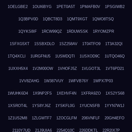
1OELGBE2
1OUI6BYG
1PET0A5T
1PMAFB0V
1PSGIWB2
1Q3BPV0D
1QBCT8D3
1QMT9XGT
1QWO8TSQ
1QYKS8IF
1RCW99QZ
1RDUWSSK
1RYOMZPR
1SFXG5XT
1SSBXDLO
1SZ258AV
1T04TFO9
1T3A32QI
1TQ4XCLI
1URGFNU5
1USMDQTI
1USXOD9C
1UTQO46Q
1UXXH5X4
1V2M00OW
1VHOFJ5Z
1VLGOT3L
1VT6PD21
1VV8ZAHG
1W387VUY
1WFVB76Y
1WPX7P03
1WUHK6D4
1X9NP2FS
1XEHVF4N
1XFRA9ZO
1XS2YS68
1XSROT4L
1YS8YJ6Z
1YSKFL0G
1YUCNSFB
1YYN7W1J
1Z1US2M8
1ZLGWTF7
1ZOCGLFM
206VNFLF
20GH4EFO
2110Y7UD
21J9UIA6
2254Q10C
226DDKTL
22R2IX7P