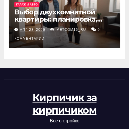
ГАРАЖ И АВТО
Выбор двухкомнатной
квартиры: планировка,
состояние жилья и
АПР 23, 2026
METCOM16_RU
0
проверка документов
КОММЕНТАРИИ
Кирпичик за
кирпичиком
Все о стройке