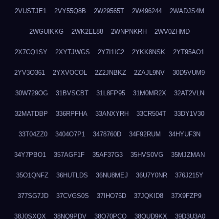
2VUSTJE1
2VY55Q8B
2W29565T
2W496244
2WADJS4M
2WGUIKKG
2WK2EL88
2WNPNKRH
2WV0ZHMD
2X7CQ1SY
2XYTJWGS
2Y7I1IC2
2YKK8NSK
2YT95AO1
2YV3O361
2YXVOCOL
2Z2JNBKZ
2ZAJL9NV
30D5VUM9
30W729OG
31BVSCBT
31L8FP95
31M0MR2X
32AT2VLN
32MATDBP
336RPFHA
33ANXYRH
33CR504T
33DY1V30
33T04ZZ0
3404O7P1
3478760D
34F92RUM
34HYUF3N
34Y7PBO1
357AGF1F
35AF37G3
35HVS0VG
35MJZMAN
35O1QNFZ
36HUTLDS
36NU8MEJ
36U7Y0NR
376J215Y
377SG7JD
37CVGS0S
37IHO75D
37JQKID8
37X9FZP9
38J0SXQX
38NQ9PDV
38O70PCO
38QUD9KX
39D3U3A0