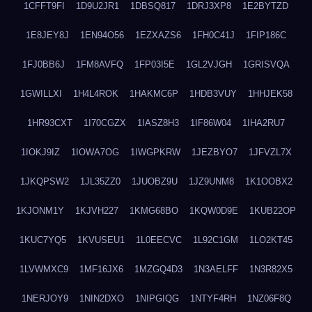
1CFFT9FI
1D9U2JR1
1DBSQ817
1DRJ3XP8
1E2BYTZD
1E8JEY8J
1EN94O56
1EZXAZS6
1FH0C41J
1FIP186C
1FJ0BB6J
1FM8AVFQ
1FP03I5E
1GL2VJGH
1GRISVQA
1GWILLXI
1H4L4ROK
1HAKMC6P
1HDB3VUY
1HHJEK58
1HR93CXT
1I70CGZX
1IASZ8H3
1IF86W04
1IHA2RU7
1IOKJ9IZ
1IOWA7OG
1IWGPKRW
1JEZBYO7
1JFVZL7X
1JKQPSW2
1JL35ZZ0
1JUOBZ9U
1JZ9UNM8
1K1OOBX2
1KJONM1Y
1KJVH227
1KMG68BO
1KQW0D9E
1KUB22OP
1KUC7YQ5
1KVUSEU1
1L0EECVC
1L92C1GM
1LO2KT45
1LVWMXC9
1MF16JX6
1MZGQ4D3
1N3AELFF
1N3R82X5
1NERJOY9
1NIN2DXO
1NIPGIQG
1NTYF4RH
1NZ06F8Q