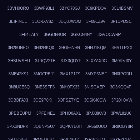
3BVH0QRQ
3BWP93L1
3BYQ70GJ
3C9KPDQV
3CL4BSMV
3EIFINEE
3EORXV8Z
3EQ3JWOM
3F09CZ9V
3F1DPDSC
3F84EALY
3GGDN4OR
3GKCN4NY
3GVOCWRP
3H28UNEO
3H92RKQ0
3HG56NHN
3HHJ1KQM
3HSTLPXX
3HSUVSEU
3JRQV2TE
3JX0QDYF
3LXYAX0G
3M0R5J0Y
3ME42K9J
3MOCREJ1
3MX1P1T9
3MYP6NEF
3N0IPODU
3N8UCE6Q
3NE5SFF6
3NH0FX33
3NISGAEP
3O3KQQ4F
3OBDFAXI
3OE9P0KI
3OPSZTYE
3OSK46GW
3P20H0VW
3PEBEUPM
3PFEI4E1
3PHQ0AXL
3PJX8KV3
3PWL81U6
3PX3NDPK
3QBNPSU7
3QPKYD3H
3R660UUO
3R8OBY8R
3RJJOB51
3RM5TAUQ
3RV0N612
3SRBQEDJ
3SXFZOBA