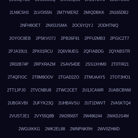
2LN9C5H3
2LVOI55N
2M7YMERZ
2MIQDBKK
2N165DB2
2NFH8OET
2NXDJSMA
2OC6YQYJ
2ODHTNIQ
2OYOC8EB
2P5KVO7J
2PB26F91
2PFU2MB3
2PGICZT7
2PJA33U1
2PK01RCU
2Q6V9UEG
2QFIABDG
2QYABSTR
2R02B74P
2RPXRAZM
2SAV54DE
2SS1XHM0
2T0TIR21
2T4QFIOC
2T8M8OOV
2TGAD2ZO
2TMUAAY5
2TOT3HO1
2TT1JPJ0
2TVCNBU8
2TWC2CET
2U1JCAWR
2UABCBNW
2UBGKVBI
2UFYK23Q
2UHBAVSU
2UT1DWVT
2VA5KTQ4
2VUSTJE1
2VY55Q8B
2W29565T
2W496244
2WADJS4M
2WGUIKKG
2WK2EL88
2WNPNKRH
2WV0ZHMD