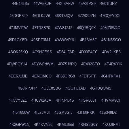
44E14L85
44VA5KJF
44XI8AFW
45A3IPS9
4601IURZ
46DGB3L9
46DLKJV6
46KT56QV
4728GJZN
47CQFY0O
47JMVITW
47TRZS70
47W8J2J2
48QJBQ0X
49MZ8W4O
49R1GYE9
49SPF3MJ
49WWVPJU
4B13IA3F
4B1N5SGO
4BOKJ6KQ
4C9HCESS
4D64LFAR
4D90P4CC
4DV2LKB3
4DWPQY14
4DYW6NWM
4DZ5J3RQ
4E402GTO
4E4R43JK
4EE6J1ME
4ENC34CO
4F88GRG8
4FDT5ITF
4GHTKFV1
4GJRPJFP
4GLC8SBG
4GOTUJAD
4GTUQOMS
4H5VY3Z1
4HCW1AJA
4HINPU4S
4HSR603T
4HVMV9QI
4I5H850W
4IL73M3I
4JGM8GIJ
4JH8IPKK
4JS349D2
4K2GFW1N
4K4KVN36
4KML855I
4KNS3G0Y
4KQJIFMI