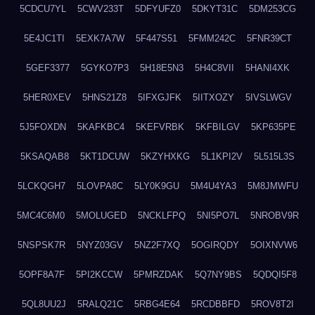
5CDCU7YL
5CWV233T
5DFYUFZ0
5DKYT31C
5DM253CG
5E4JC1TI
5EXK7A7W
5F447S51
5FMM242C
5FNR39CT
5GEF3377
5GYKO7P3
5H18E5N3
5H4C8VII
5HANI4XK
5HER0XEV
5HNS21Z8
5IFXGJFK
5IITXOZY
5IVSLWGV
5J5FOXDN
5KAFKBC4
5KEFVRBK
5KFBILGV
5KP635PE
5KSAQAB8
5KT1DCUW
5KZYHXKG
5L1KPI2V
5L515L3S
5LCKQGH7
5LOVPA8C
5LY0K9GU
5M4U4YA3
5M8JMWFU
5MC4C6M0
5MOLUGED
5NCKLFPQ
5NI5PO7L
5NROBV9R
5NSPSK7R
5NYZ03GV
5NZ2F7XQ
5OGIRQDY
5OIXNVW6
5OPF8A7F
5PI2KCCW
5PMRZDAK
5Q7NY9BS
5QDQI5F8
5QL8UU2J
5RALQ21C
5RBG4E64
5RCDBBFD
5ROV8T2I