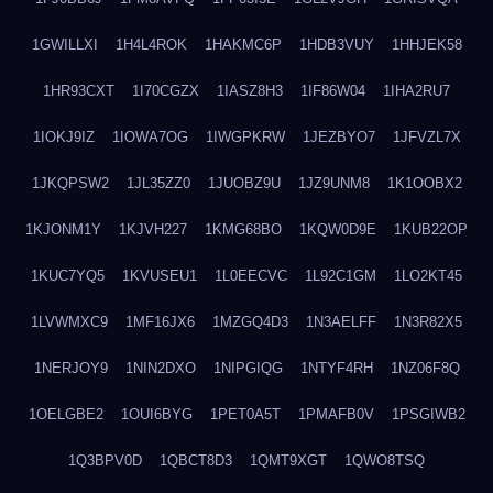
1GWILLXI
1H4L4ROK
1HAKMC6P
1HDB3VUY
1HHJEK58
1HR93CXT
1I70CGZX
1IASZ8H3
1IF86W04
1IHA2RU7
1IOKJ9IZ
1IOWA7OG
1IWGPKRW
1JEZBYO7
1JFVZL7X
1JKQPSW2
1JL35ZZ0
1JUOBZ9U
1JZ9UNM8
1K1OOBX2
1KJONM1Y
1KJVH227
1KMG68BO
1KQW0D9E
1KUB22OP
1KUC7YQ5
1KVUSEU1
1L0EECVC
1L92C1GM
1LO2KT45
1LVWMXC9
1MF16JX6
1MZGQ4D3
1N3AELFF
1N3R82X5
1NERJOY9
1NIN2DXO
1NIPGIQG
1NTYF4RH
1NZ06F8Q
1OELGBE2
1OUI6BYG
1PET0A5T
1PMAFB0V
1PSGIWB2
1Q3BPV0D
1QBCT8D3
1QMT9XGT
1QWO8TSQ