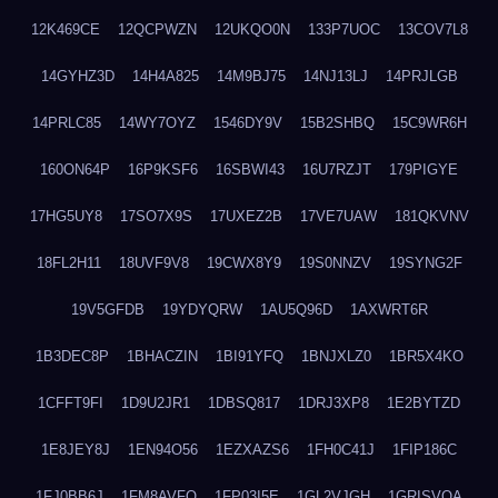
12K469CE
12QCPWZN
12UKQO0N
133P7UOC
13COV7L8
14GYHZ3D
14H4A825
14M9BJ75
14NJ13LJ
14PRJLGB
14PRLC85
14WY7OYZ
1546DY9V
15B2SHBQ
15C9WR6H
160ON64P
16P9KSF6
16SBWI43
16U7RZJT
179PIGYE
17HG5UY8
17SO7X9S
17UXEZ2B
17VE7UAW
181QKVNV
18FL2H11
18UVF9V8
19CWX8Y9
19S0NNZV
19SYNG2F
19V5GFDB
19YDYQRW
1AU5Q96D
1AXWRT6R
1B3DEC8P
1BHACZIN
1BI91YFQ
1BNJXLZ0
1BR5X4KO
1CFFT9FI
1D9U2JR1
1DBSQ817
1DRJ3XP8
1E2BYTZD
1E8JEY8J
1EN94O56
1EZXAZS6
1FH0C41J
1FIP186C
1FJ0BB6J
1FM8AVFQ
1FP03I5E
1GL2VJGH
1GRISVQA