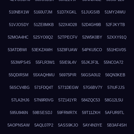
510NBX1W
5160U7JM
51D7XGKL
51JUGSIB
51MY24WU
51VJOSDY
51ZE8MKB
522X4O28
52D4GH9B
52FJKYTB
52MOA4HC
52SYO0Q2
52TPECFV
52W5K0BY
52XXY91Q
53ATDBWI
53EKZAMH
53Z8FUAW
54PKU5CO
551HGV0S
553WPS4S
55FLR3W1
55IE9L4V
55JKJF3L
55NCOA72
55QDIRSM
55XAQHMU
56975PIR
56GSA0U2
56QN3KEB
56SCV4BG
571FDQ4T
5771DEGW
57G6BV7Y
57IUFJJS
57LA2HJ6
57N9R0VG
57Z141YR
584ZQC53
58G12L5U
595U946N
59BSESDJ
59FRMR7X
59T11ZKH
5AFUR9TL
5AOPNSAW
5AQL07P2
5ASS9KJO
5AY4N3YE
5B3AF4SH