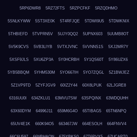
5RP6DWR8
5RZ72FTS
5RZPCFKF
5RZQDHMO
5SNLKYWW
5ST3XE0K
5T4RFJQE
5TDWI9U5
5TDWKNIX
5THBIEFD
5TVPRN5V
5UJY0QQ2
5UPNX603
5UUMB8OT
5V5K9CVS
5VB3LIYB
5VTXJVNC
5VVNNS1S
5XJ2MR7Y
5XSF9JLS
5XU6ZP3A
5Y0HCRBH
5Y1QS60T
5Y86UZX6
5YB5BBQM
5YHM530M
5YO667IH
5YO7ZQGL
5Z1BWJEZ
5Z1VP9TD
5ZYFJGV9
60IZ2Y44
60X8LPUK
62LJGRE8
6316UU0I
634ZKLU1
63MVU7SW
63SPQINX
63WDQUHH
63X60DYM
64996J11
659M6G4O
65TIBAG5
65TN6NPQ
65UV4E1K
660K94O5
663467JW
664ESOLH
664FNVV4
66C6U597
66NBHAON
675YBKS0
67T6PVX5
67UCAPT0