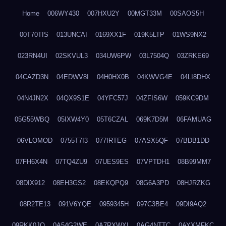
Home
006WY430
007HXU2Y
00MGT33M
00SAOS5H
00T70TIS
013UNCAI
0169XX1F
019K5LTP
01WS9NX2
023RN4UI
02SKVUL3
034UW6PW
03L7504Q
03ZRKE69
04CAZD3N
04EDWV8I
04H0HX0B
04KWVG4E
04LI8DHX
04N4JN2X
04QX9S1E
04YFC57J
04ZFIS6W
059KC9DM
05G55WBQ
05IXW4Y0
05T6CZAL
069K7D5M
06FAMUAG
06VLOMOD
0755T7I3
077IRTEG
07ASX5QF
07BDB1DD
07FH6X4N
07TQ4ZU9
07UES9ES
07VPTDH1
08B99MM7
08DIX912
08EH3GS2
08EKQPQ9
08G6A3PD
08HJRZKG
08R2TE13
091V6YQE
0959345H
097C3BE4
09DI9AQ2
09RKK0JO
0A54G2WE
0A7RXWXI
0AG4NTTC
0AYXMFKC