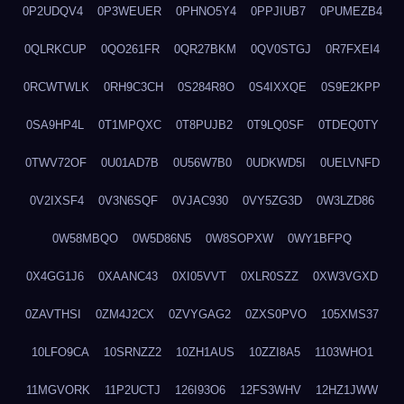
0P2UDQV4
0P3WEUER
0PHNO5Y4
0PPJIUB7
0PUMEZB4
0QLRKCUP
0QO261FR
0QR27BKM
0QV0STGJ
0R7FXEI4
0RCWTWLK
0RH9C3CH
0S284R8O
0S4IXXQE
0S9E2KPP
0SA9HP4L
0T1MPQXC
0T8PUJB2
0T9LQ0SF
0TDEQ0TY
0TWV72OF
0U01AD7B
0U56W7B0
0UDKWD5I
0UELVNFD
0V2IXSF4
0V3N6SQF
0VJAC930
0VY5ZG3D
0W3LZD86
0W58MBQO
0W5D86N5
0W8SOPXW
0WY1BFPQ
0X4GG1J6
0XAANC43
0XI05VVT
0XLR0SZZ
0XW3VGXD
0ZAVTHSI
0ZM4J2CX
0ZVYGAG2
0ZXS0PVO
105XMS37
10LFO9CA
10SRNZZ2
10ZH1AUS
10ZZI8A5
1103WHO1
11MGVORK
11P2UCTJ
126I93O6
12FS3WHV
12HZ1JWW