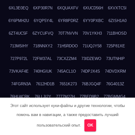
6XL3E0EQ
6XP30R7N
6XQUAXFV
6XUCD56H
6XVXTC5I
6Y6PMH2U
6YQP5Y4L
6YR8PDRZ
6YY0PXBC
6ZISH1A0
6ZT4UC5F
6ZYCUFVQ
70T7NVVN
70V1YKH3
711BHOSD
713M5IHY
718NNXY2
71H5RDOO
71UQJY58
725P81XE
727P972L
72FW37AL
73CXZZM4
73IDZEWO
73UTNHIP
73VKAF4E
740HGIUK
745ACL1O
74DPJX4S
74DVDXRM
74FGRN3A
7612HD1B
7651K273
76BJGQ4F
76G4013Z
76HU4CRK
76LLJI2Y
7777M27H
77BED9B2
77BGMMG4
Этот сайт использует куки-файлы и другие технологии, чтобы
77S55623
77TABW20
780FZHSV
78Q29S80
78XWEZ88
помочь вам в навигации, а также предоставить лучший
792RHX5L
7939XN0C
796YV3DQ
79GHS38T
79L8YFMC
пользовательский опыт.
OK
79V4EL6D
7A7B2KTK
7A7E8AHI
7AEEJVFI
7AGCKJXN