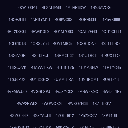
4KWTO3AT
4LXNH9M8
4M8RR8DW
4NNSAVOG
4NOFJHTI
4NRBYMY1
4O9WC0SL
4ORR508B
4P5VX889
4PE2DGG9
4PW810LS
4Q1M7Q60
4QAHYG43
4QHYCH8B
4QL610TS
4QRSJ753
4QVTMIC5
4QXRDQN7
4S31TENQ
4SGZZGF9
4SHI3FUE
4SRMCB32
4SYJTR01
4T4UXTTO
4T8GUZVK
4TAWVEKW
4TBBI1Y5
4TJ1ASNW
4TPTYC45
4TSJ6PJX
4U48QGQ2
4UMM8LXA
4UNHPQM1
4URT243L
4VFMWJZ0
4VGSLXPJ
4VJZYO02
4VNW7KSQ
4W6ZE1F7
4WP2PW82
4WQWQXX8
4WXQZN38
4X7TT8GV
4XYOT662
4XZYAUHI
4YQHH612
4Z52SO0V
4ZP14UIL
4ZVGSBH0
50JO9B1K
50KZ2V9P
50NNJN5E
50S8F1Z0