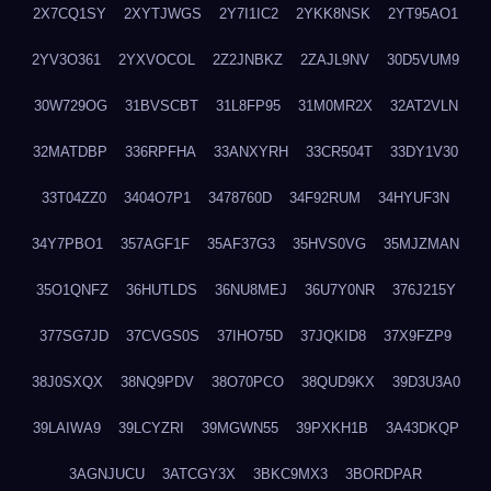
2X7CQ1SY
2XYTJWGS
2Y7I1IC2
2YKK8NSK
2YT95AO1
2YV3O361
2YXVOCOL
2Z2JNBKZ
2ZAJL9NV
30D5VUM9
30W729OG
31BVSCBT
31L8FP95
31M0MR2X
32AT2VLN
32MATDBP
336RPFHA
33ANXYRH
33CR504T
33DY1V30
33T04ZZ0
3404O7P1
3478760D
34F92RUM
34HYUF3N
34Y7PBO1
357AGF1F
35AF37G3
35HVS0VG
35MJZMAN
35O1QNFZ
36HUTLDS
36NU8MEJ
36U7Y0NR
376J215Y
377SG7JD
37CVGS0S
37IHO75D
37JQKID8
37X9FZP9
38J0SXQX
38NQ9PDV
38O70PCO
38QUD9KX
39D3U3A0
39LAIWA9
39LCYZRI
39MGWN55
39PXKH1B
3A43DKQP
3AGNJUCU
3ATCGY3X
3BKC9MX3
3BORDPAR