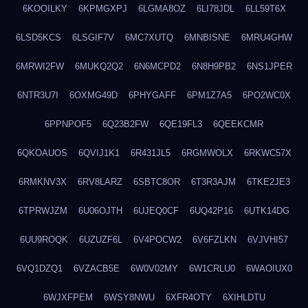
6KOOILKY
6KPMGXPJ
6LGMA8OZ
6LI78JDL
6LL59T6X
6LSD5KCS
6LSGIF7V
6MC7XUTQ
6MNBISNE
6MRU4GHW
6MRWI2FW
6MUKQ2Q2
6N6MCPD2
6N8H9PB2
6NS1JPER
6NTR3U7I
6OXMG49D
6PHYGAFF
6PM1Z7A5
6PO2WC0X
6PPNPOF5
6Q23B2FW
6QE19FL3
6QEEKCMR
6QKOAUOS
6QVIJ1K1
6R431JL5
6RGMWOLX
6RKWC57X
6RMKNV3X
6RV8LARZ
6SBTC8OR
6T3R3AJM
6TKE2JE3
6TPRWJZM
6U06OJTH
6UJEQ0CF
6UQ42P16
6UTK14DG
6UU9ROQK
6UZUZF6L
6V4POCW2
6V6FZLKN
6VJVHI57
6VQ1DZQ1
6VZACB5E
6W0V02MY
6W1CRLU0
6WAOIUX0
6WJXFPEM
6WSY8NWU
6XFR4OTY
6XIHLDTU