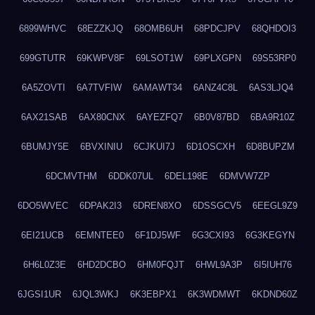
6899WHVC
68EZZKJQ
68OMB6UH
68PDCJPV
68QHDOI3
699GTUTR
69KWPV8F
69LSOT1W
69PLXGPN
69S53RP0
6A5ZOVTI
6A7TVFIW
6AMAWT34
6ANZ4C8L
6AS3LJQ4
6AX21SAB
6AX80CNX
6AYEZFQ7
6B0V87BD
6BA9R10Z
6BUMJY5E
6BVXINIU
6CJKUI7J
6D1OSCXH
6D8BUPZM
6DCMVTHM
6DDK07UL
6DEL198E
6DMVW7ZP
6DO5WVEC
6DPAK2I3
6DREN8XO
6DSSGCV5
6EEGL9Z9
6EI21UCB
6EMNTEE0
6F1DJ5WF
6G3CXI93
6G3KEGYN
6H6L0Z3E
6HD2DCBO
6HM0FQJT
6HWL9A3P
6I5IUH76
6JGSI1UR
6JQL3WKJ
6K3EBPX1
6K3WDMWT
6KDND60Z