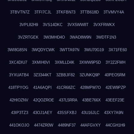
3TBVTN7Z
3TFI7CJL
3TKFBN73
3TTB618D
3TVMVY4A
3VPL82H9
3VS14DKC
3VX5WW8T
3VXFRWKX
3VZRTGEK
3W3MHD4O
3WAD8W9N
3WDTF1N3
3WI8G8SN
3WQDYCWK
3WTTA97N
3WU70G19
3X71FE60
3XC4DIU7
3XMIH0VI
3XMLLD4K
3XWW9P5D
3Y2Z2FMH
3YXUATB4
3Z3344KT
3ZBBJF82
3ZUNKQ9P
40PEO5RM
418TPYOG
41A6AQPI
41CR68ZC
428MPM7O
42EW9PZP
42HIOZNV
42QOZROE
437L5RRA
43BE766X
43EEF23E
43IP3TZ3
43OJ1AEY
43SSFXBJ
43U16JLC
43XY7A9N
441OKOJO
4474ZR0W
4489NF37
44AFGVXY
44CGH1H9