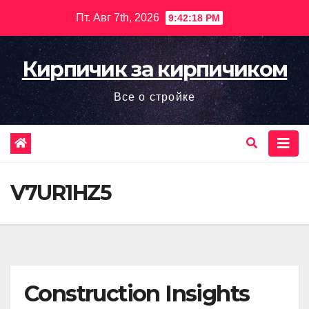
Перейти
Пт. Авг 7th, 2026
9:42:19 PM
к
содержимому
Кирпичик за кирпичиком
Все о стройке
V7UR1HZ5
Construction Insights