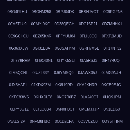
0BO4RLHU
0BOHM258
0BPJ04DK
0BSHJVOT
0C9RGFN6
0CA5T1U9
0CMYI0KC
0D38QEGH
0DCJSPJ1
0DZMHHX1
0E9GCHCU
0EZ05K4R
0FFYUM84
0FLIL6GQ
0FXF2MUD
0G363XJW
0GI31E0A
0GJSAH4M
0GRH7XSL
0H17NT32
0H7Y9RRM
0H9OI0N1
0HYK5SEI
0IA5RSJ3
0IF4Y4UQ
0IM5QCNL
0IUZL33Y
0J6YMSQ9
0JAWX05J
0JMG9NJH
0JX5HAPI
0JXDX9ZM
0K8I19RD
0KA2KHRR
0KCE9EJG
0KFC83WS
0KHXDLT8
0KO7R0BZ
0LA240G7
0LIQ91PM
0LPY3G1Z
0LTLQ0B4
0M40H0CT
0MCMJJJP
0N1LZI50
0NALSI2P
0NFM8HBQ
0O1D2CFA
0O3VCZC0
0OY5HHNM