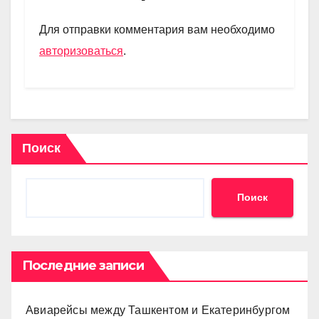
a
A
kl
в
m
p
a
и
Для отправки комментария вам необходимо
p
ss
ть
авторизоваться
.
ni
ki
Поиск
Поиск
Последние записи
Авиарейсы между Ташкентом и Екатеринбургом