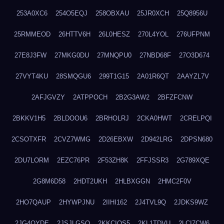
253A0XC6
254O5EQJ
258OBXAU
25JR0XCH
25Q8956U
25RMMEOD
26HTTV6H
26L0HESZ
270L4YOL
276UFPNM
27E8J3FW
27MKG0DU
27MNQPU0
27NBD68F
27O3D674
27VYT4KU
28SMQGU6
299T1G15
2A01R6QT
2AAYZL7V
2AFJGVZY
2ATPPOCH
2B2G3AW2
2BFZFCNW
2BKKV1H5
2BLDOOU6
2BRHOLRJ
2CKA0HWT
2CRELPQI
2CSOTXFR
2CVZ7WMG
2D26EBXW
2D942LRG
2DPSN680
2DU7LORM
2EZC76PR
2F53ZH8K
2FFJSSR3
2G789XQE
2G8M6D58
2HDT2UKH
2HLBXGGN
2HMC2F0V
2HO7QAUP
2HYWPJNU
2IIHI162
2J4TVL9Q
2JDKS9WZ
2JG4QYDE
2JSJLGSQ
2KKCIQS5
2KL1TDVU
2LCI7CW6