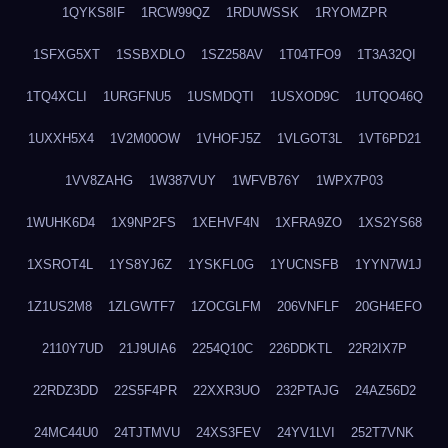
1QYKS8IF
1RCW99QZ
1RDUWSSK
1RYOMZPR
1SFXG5XT
1SSBXDLO
1SZ258AV
1T04TFO9
1T3A32QI
1TQ4XCLI
1URGFNU5
1USMDQTI
1USXOD9C
1UTQO46Q
1UXXH5X4
1V2M00OW
1VHOFJ5Z
1VLGOT3L
1VT6PD21
1VV8ZAHG
1W387VUY
1WFVB76Y
1WPX7P03
1WUHK6D4
1X9NP2FS
1XEHVF4N
1XFRA9ZO
1XS2YS68
1XSROT4L
1YS8YJ6Z
1YSKFL0G
1YUCNSFB
1YYN7W1J
1Z1US2M8
1ZLGWTF7
1ZOCGLFM
206VNFLF
20GH4EFO
2110Y7UD
21J9UIA6
2254Q10C
226DDKTL
22R2IX7P
22RDZ3DD
22S5F4PR
22XXR3UO
232PTAJG
24AZ56D2
24MC44U0
24TJTMVU
24XS3FEV
24YV1LVI
252T7VNK