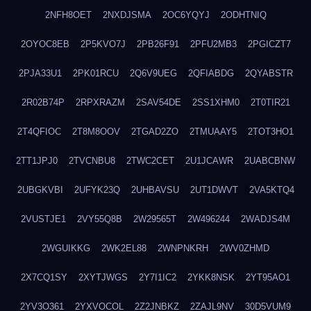
2NFH8OET
2NXDJSMA
2OC6YQYJ
2ODHTNIQ
2OYOC8EB
2P5KVO7J
2PB26F91
2PFU2MB3
2PGICZT7
2PJA33U1
2PK01RCU
2Q6V9UEG
2QFIABDG
2QYABSTR
2R02B74P
2RPXRAZM
2SAV54DE
2SS1XHM0
2T0TIR21
2T4QFIOC
2T8M8OOV
2TGAD2ZO
2TMUAAY5
2TOT3HO1
2TT1JPJ0
2TVCNBU8
2TWC2CET
2U1JCAWR
2UABCBNW
2UBGKVBI
2UFYK23Q
2UHBAVSU
2UT1DWVT
2VA5KTQ4
2VUSTJE1
2VY55Q8B
2W29565T
2W496244
2WADJS4M
2WGUIKKG
2WK2EL88
2WNPNKRH
2WV0ZHMD
2X7CQ1SY
2XYTJWGS
2Y7I1IC2
2YKK8NSK
2YT95AO1
2YV3O361
2YXVOCOL
2Z2JNBKZ
2ZAJL9NV
30D5VUM9