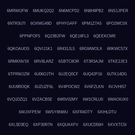
6MRWI2FW
6MUKQ2Q2
6N6MCPD2
6N8H9PB2
6NS1JPER
6NTR3U7I
6OXMG49D
6PHYGAFF
6PM1Z7A5
6PO2WC0X
6PPNPOF5
6Q23B2FW
6QE19FL3
6QEEKCMR
6QKOAUOS
6QVIJ1K1
6R431JL5
6RGMWOLX
6RKWC57X
6RMKNV3X
6RV8LARZ
6SBTC8OR
6T3R3AJM
6TKE2JE3
6TPRWJZM
6U06OJTH
6UJEQ0CF
6UQ42P16
6UTK14DG
6UU9ROQK
6UZUZF6L
6V4POCW2
6V6FZLKN
6VJVHI57
6VQ1DZQ1
6VZACB5E
6W0V02MY
6W1CRLU0
6WAOIUX0
6WJXFPEM
6WSY8NWU
6XFR4OTY
6XIHLDTU
6XL3E0EQ
6XP30R7N
6XQUAXFV
6XUCD56H
6XVXTC5I