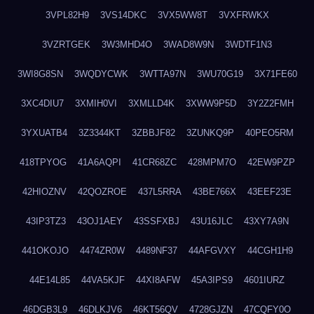
3VPL82H9
3VS14DKC
3VX5WW8T
3VXFRWKX
3VZRTGEK
3W3MHD4O
3WAD8W9N
3WDTF1N3
3WI8G8SN
3WQDYCWK
3WTTA97N
3WU70G19
3X71FE60
3XC4DIU7
3XMIH0VI
3XMLLD4K
3XWW9P5D
3Y2Z2FMH
3YXUATB4
3Z3344KT
3ZBBJF82
3ZUNKQ9P
40PEO5RM
418TPYOG
41A6AQPI
41CR68ZC
428MPM7O
42EW9PZP
42HIOZNV
42QOZROE
437L5RRA
43BE766X
43EEF23E
43IP3TZ3
43OJ1AEY
43SSFXBJ
43U16JLC
43XY7A9N
441OKOJO
4474ZR0W
4489NF37
44AFGVXY
44CGH1H9
44E14L85
44VA5KJF
44XI8AFW
45A3IPS9
4601IURZ
46DGB3L9
46DLKJV6
46KT56QV
4728GJZN
47CQFY0O