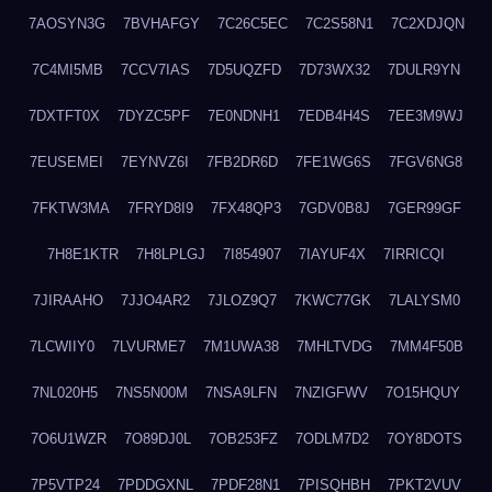
7AOSYN3G
7BVHAFGY
7C26C5EC
7C2S58N1
7C2XDJQN
7C4MI5MB
7CCV7IAS
7D5UQZFD
7D73WX32
7DULR9YN
7DXTFT0X
7DYZC5PF
7E0NDNH1
7EDB4H4S
7EE3M9WJ
7EUSEMEI
7EYNVZ6I
7FB2DR6D
7FE1WG6S
7FGV6NG8
7FKTW3MA
7FRYD8I9
7FX48QP3
7GDV0B8J
7GER99GF
7H8E1KTR
7H8LPLGJ
7I854907
7IAYUF4X
7IRRICQI
7JIRAAHO
7JJO4AR2
7JLOZ9Q7
7KWC77GK
7LALYSM0
7LCWIIY0
7LVURME7
7M1UWA38
7MHLTVDG
7MM4F50B
7NL020H5
7NS5N00M
7NSA9LFN
7NZIGFWV
7O15HQUY
7O6U1WZR
7O89DJ0L
7OB253FZ
7ODLM7D2
7OY8DOTS
7P5VTP24
7PDDGXNL
7PDF28N1
7PISQHBH
7PKT2VUV