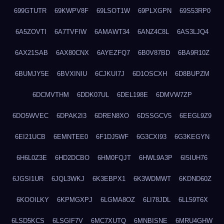
699GTUTR
69KWPV8F
69LSOT1W
69PLXGPN
69S53RP0
6A5ZOVTI
6A7TVFIW
6AMAWT34
6ANZ4C8L
6AS3LJQ4
6AX21SAB
6AX80CNX
6AYEZFQ7
6B0V87BD
6BA9R10Z
6BUMJY5E
6BVXINIU
6CJKUI7J
6D1OSCXH
6D8BUPZM
6DCMVTHM
6DDK07UL
6DEL198E
6DMVW7ZP
6DO5WVEC
6DPAK2I3
6DREN8XO
6DSSGCV5
6EEGL9Z9
6EI21UCB
6EMNTEE0
6F1DJ5WF
6G3CXI93
6G3KEGYN
6H6L0Z3E
6HD2DCBO
6HM0FQJT
6HWL9A3P
6I5IUH76
6JGSI1UR
6JQL3WKJ
6K3EBPX1
6K3WDMWT
6KDND60Z
6KOOILKY
6KPMGXPJ
6LGMA8OZ
6LI78JDL
6LL59T6X
6LSD5KCS
6LSGIF7V
6MC7XUTQ
6MNBISNE
6MRU4GHW