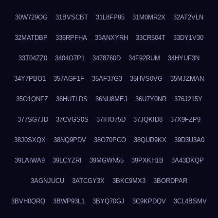
30W729OG
31BVSCBT
31L8FP95
31M0MR2X
32AT2VLN
32MATDBP
336RPFHA
33ANXYRH
33CR504T
33DY1V30
33T04ZZ0
3404O7P1
3478760D
34F92RUM
34HYUF3N
34Y7PBO1
357AGF1F
35AF37G3
35HVS0VG
35MJZMAN
35O1QNFZ
36HUTLDS
36NU8MEJ
36U7Y0NR
376J215Y
377SG7JD
37CVGS0S
37IHO75D
37JQKID8
37X9FZP9
38J0SXQX
38NQ9PDV
38O70PCO
38QUD9KX
39D3U3A0
39LAIWA9
39LCYZRI
39MGWN55
39PXKH1B
3A43DKQP
3AGNJUCU
3ATCGY3X
3BKC9MX3
3BORDPAR
3BVH0QRQ
3BWP93L1
3BYQ70GJ
3C9KPDQV
3CL4BSMV