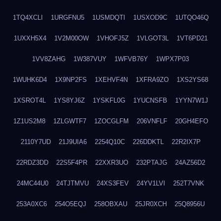
1TQ4XCLI
1URGFNU5
1USMDQTI
1USXOD9C
1UTQO46Q
1UXXH5X4
1V2M00OW
1VHOFJ5Z
1VLGOT3L
1VT6PD21
1VV8ZAHG
1W387VUY
1WFVB76Y
1WPX7P03
1WUHK6D4
1X9NP2FS
1XEHVF4N
1XFRA9ZO
1XS2YS68
1XSROT4L
1YS8YJ6Z
1YSKFL0G
1YUCNSFB
1YYN7W1J
1Z1US2M8
1ZLGWTF7
1ZOCGLFM
206VNFLF
20GH4EFO
2110Y7UD
21J9UIA6
2254Q10C
226DDKTL
22R2IX7P
22RDZ3DD
22S5F4PR
22XXR3UO
232PTAJG
24AZ56D2
24MC44U0
24TJTMVU
24XS3FEV
24YV1LVI
252T7VNK
253A0XC6
254O5EQJ
258OBXAU
25JR0XCH
25Q8956U