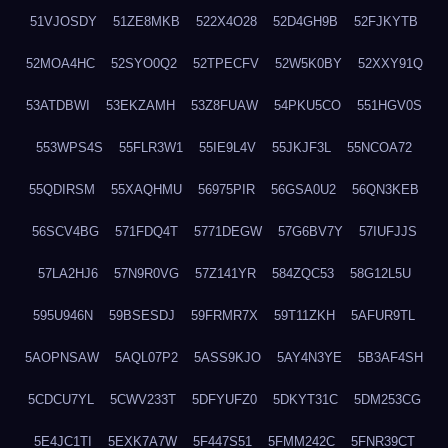
51VJOSDY
51ZE8MKB
522X4O28
52D4GH9B
52FJKYTB
52MOA4HC
52SYO0Q2
52TPECFV
52W5K0BY
52XXY91Q
53ATDBWI
53EKZAMH
53Z8FUAW
54PKU5CO
551HGV0S
553WPS4S
55FLR3W1
55IE9L4V
55JKJF3L
55NCOA72
55QDIRSM
55XAQHMU
56975PIR
56GSA0U2
56QN3KEB
56SCV4BG
571FDQ4T
5771DEGW
57G6BV7Y
57IUFJJS
57LA2HJ6
57N9R0VG
57Z141YR
584ZQC53
58G12L5U
595U946N
59BSESDJ
59FRMR7X
59T11ZKH
5AFUR9TL
5AOPNSAW
5AQL07P2
5ASS9KJO
5AY4N3YE
5B3AF4SH
5CDCU7YL
5CWV233T
5DFYUFZ0
5DKYT31C
5DM253CG
5E4JC1TI
5EXK7A7W
5F447S51
5FMM242C
5FNR39CT