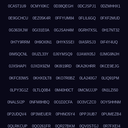
0CA5T1U9
0CMYI0KC
0D38QEGH
0DCJSPJ1
0DZMHHX1
0E9GCHCU
0EZ05K4R
0FFYUM84
0FLIL6GQ
0FXF2MUD
0G363XJW
0GI31E0A
0GJSAH4M
0GRH7XSL
0H17NT32
0H7Y9RRM
0H9OI0N1
0HYK5SEI
0IA5RSJ3
0IF4Y4UQ
0IM5QCNL
0IUZL33Y
0J6YMSQ9
0JAWX05J
0JMG9NJH
0JX5HAPI
0JXDX9ZM
0K8I19RD
0KA2KHRR
0KCE9EJG
0KFC83WS
0KHXDLT8
0KO7R0BZ
0LA240G7
0LIQ91PM
0LPY3G1Z
0LTLQ0B4
0M40H0CT
0MCMJJJP
0N1LZI50
0NALSI2P
0NFM8HBQ
0O1D2CFA
0O3VCZC0
0OY5HHNM
0P2UDQV4
0P3WEUER
0PHNO5Y4
0PPJIUB7
0PUMEZB4
0QLRKCUP
0QO261FR
0QR27BKM
0QV0STGJ
0R7FXEI4