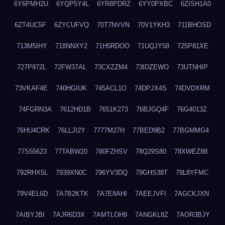
6Y6PMH2U
6YQP5Y4L
6YR8PDRZ
6YY0PXBC
6ZISH1A0
6ZT4UC5F
6ZYCUFVQ
70T7NVVN
70V1YKH3
711BHOSD
713M5IHY
718NNXY2
71H5RDOO
71UQJY58
725P81XE
727P972L
72FW37AL
73CXZZM4
73IDZEWO
73UTNHIP
73VKAF4E
740HGIUK
745ACL1O
74DPJX4S
74DVDXRM
74FGRN3A
7612HD1B
7651K273
76BJGQ4F
76G4013Z
76HU4CRK
76LLJI2Y
7777M27H
77BED9B2
77BGMMG4
77S55623
77TABW20
780FZHSV
78Q29S80
78XWEZ88
792RHX5L
7939XN0C
796YV3DQ
79GHS38T
79L8YFMC
79V4EL6D
7A7B2KTK
7A7E8AHI
7AEEJVFI
7AGCKJXN
7AIBYJBI
7AJR6D3X
7AMTLOH9
7ANGKL8Z
7AOR3BJY