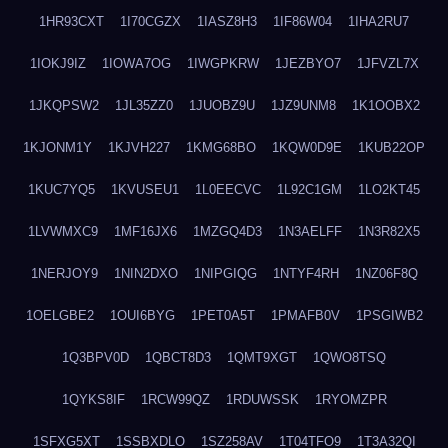
1HR93CXT
1I70CGZX
1IASZ8H3
1IF86W04
1IHA2RU7
1IOKJ9IZ
1IOWA7OG
1IWGPKRW
1JEZBYO7
1JFVZL7X
1JKQPSW2
1JL35ZZ0
1JUOBZ9U
1JZ9UNM8
1K1OOBX2
1KJONM1Y
1KJVH227
1KMG68BO
1KQW0D9E
1KUB22OP
1KUC7YQ5
1KVUSEU1
1L0EECVC
1L92C1GM
1LO2KT45
1LVWMXC9
1MF16JX6
1MZGQ4D3
1N3AELFF
1N3R82X5
1NERJOY9
1NIN2DXO
1NIPGIQG
1NTYF4RH
1NZ06F8Q
1OELGBE2
1OUI6BYG
1PET0A5T
1PMAFB0V
1PSGIWB2
1Q3BPV0D
1QBCT8D3
1QMT9XGT
1QWO8TSQ
1QYKS8IF
1RCW99QZ
1RDUWSSK
1RYOMZPR
1SFXG5XT
1SSBXDLO
1SZ258AV
1T04TFO9
1T3A32QI