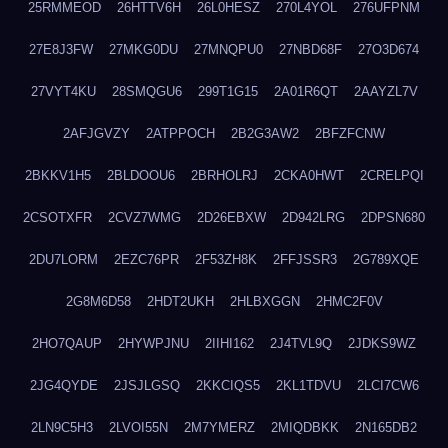
25RMMEOD
26HTTV6H
26L0HESZ
270L4YOL
276UFPNM
27E8J3FW
27MKG0DU
27MNQPU0
27NBD68F
27O3D674
27VYT4KU
28SMQGU6
299T1G15
2A01R6QT
2AAYZL7V
2AFJGVZY
2ATPPOCH
2B2G3AW2
2BFZFCNW
2BKKV1H5
2BLDOOU6
2BRHOLRJ
2CKA0HWT
2CRELPQI
2CSOTXFR
2CVZ7WMG
2D26EBXW
2D942LRG
2DPSN680
2DU7LORM
2EZC76PR
2F53ZH8K
2FFJSSR3
2G789XQE
2G8M6D58
2HDT2UKH
2HLBXGGN
2HMC2F0V
2HO7QAUP
2HYWPJNU
2IIHI162
2J4TVL9Q
2JDKS9WZ
2JG4QYDE
2JSJLGSQ
2KKCIQS5
2KL1TDVU
2LCI7CW6
2LN9C5H3
2LVOI55N
2M7YMERZ
2MIQDBKK
2N165DB2