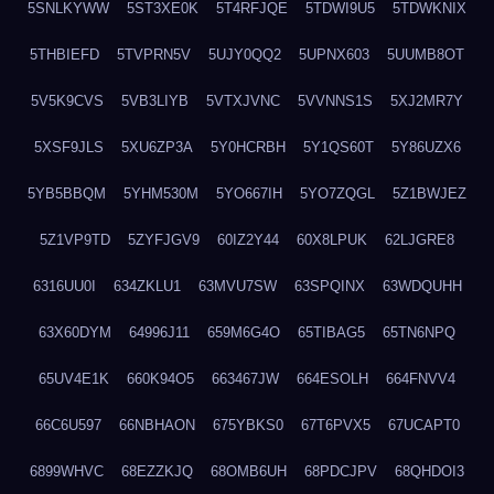
5SNLKYWW
5ST3XE0K
5T4RFJQE
5TDWI9U5
5TDWKNIX
5THBIEFD
5TVPRN5V
5UJY0QQ2
5UPNX603
5UUMB8OT
5V5K9CVS
5VB3LIYB
5VTXJVNC
5VVNNS1S
5XJ2MR7Y
5XSF9JLS
5XU6ZP3A
5Y0HCRBH
5Y1QS60T
5Y86UZX6
5YB5BBQM
5YHM530M
5YO667IH
5YO7ZQGL
5Z1BWJEZ
5Z1VP9TD
5ZYFJGV9
60IZ2Y44
60X8LPUK
62LJGRE8
6316UU0I
634ZKLU1
63MVU7SW
63SPQINX
63WDQUHH
63X60DYM
64996J11
659M6G4O
65TIBAG5
65TN6NPQ
65UV4E1K
660K94O5
663467JW
664ESOLH
664FNVV4
66C6U597
66NBHAON
675YBKS0
67T6PVX5
67UCAPT0
6899WHVC
68EZZKJQ
68OMB6UH
68PDCJPV
68QHDOI3