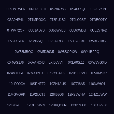
0RCWTWLK
0RH9C3CH
0S284R8O
0S4IXXQE
0S9E2KPP
0SA9HP4L
0T1MPQXC
0T8PUJB2
0T9LQ0SF
0TDEQ0TY
0TWV72OF
0U01AD7B
0U56W7B0
0UDKWD5I
0UELVNFD
0V2IXSF4
0V3N6SQF
0VJAC930
0VY5ZG3D
0W3LZD86
0W58MBQO
0W5D86N5
0W8SOPXW
0WY1BFPQ
0X4GG1J6
0XAANC43
0XI05VVT
0XLR0SZZ
0XW3VGXD
0ZAVTHSI
0ZM4J2CX
0ZVYGAG2
0ZXS0PVO
105XMS37
10LFO9CA
10SRNZZ2
10ZH1AUS
10ZZI8A5
1103WHO1
11MGVORK
11P2UCTJ
126I93O6
12FS3WHV
12HZ1JWW
12K469CE
12QCPWZN
12UKQO0N
133P7UOC
13COV7L8