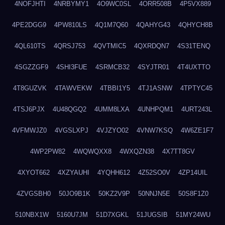
4NOFJHTI
4NRBYMY1
4O9WC0SL
4ORR508B
4P5VX889
4PE2DGG9
4PW810LS
4Q1M7Q60
4QAHYG43
4QHYCH8B
4QL610TS
4QRSJ753
4QVTMIC5
4QXRDQN7
4S31TENQ
4SGZZGF9
4SHI3FUE
4SRMCB32
4SYJTR01
4T4UXTTO
4T8GUZVK
4TAWVEKW
4TBBI1Y5
4TJ1ASNW
4TPTYC45
4TSJ6PJX
4U48QGQ2
4UMM8LXA
4UNHPQM1
4URT243L
4VFMWJZ0
4VGSLXPJ
4VJZYO02
4VNW7KSQ
4W6ZE1F7
4WP2PW82
4WQWQXX8
4WXQZN38
4X7TT8GV
4XYOT662
4XZYAUHI
4YQHH612
4Z52SO0V
4ZP14UIL
4ZVGSBH0
50JO9B1K
50KZ2V9P
50NNJN5E
50S8F1Z0
510NBX1W
5160U7JM
51D7XGKL
51JUGSIB
51MY24WU