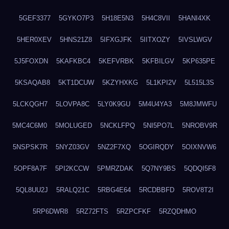
5GEF3377
5GYKO7P3
5H18E5N3
5H4C8VII
5HANI4XK
5HER0XEV
5HNS21Z8
5IFXGJFK
5IITXOZY
5IVSLWGV
5J5FOXDN
5KAFKBC4
5KEFVRBK
5KFBILGV
5KP635PE
5KSAQAB8
5KT1DCUW
5KZYHXKG
5L1KPI2V
5L515L3S
5LCKQGH7
5LOVPA8C
5LY0K9GU
5M4U4YA3
5M8JMWFU
5MC4C6M0
5MOLUGED
5NCKLFPQ
5NI5PO7L
5NROBV9R
5NSPSK7R
5NYZ03GV
5NZ2F7XQ
5OGIRQDY
5OIXNVW6
5OPF8A7F
5PI2KCCW
5PMRZDAK
5Q7NY9BS
5QDQI5F8
5QL8UU2J
5RALQ21C
5RBG4E64
5RCDBBFD
5ROV8T2I
5RP6DWR8
5RZ72FTS
5RZPCFKF
5RZQDHMO