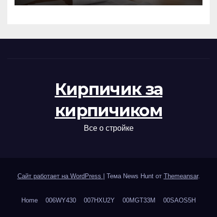
Кирпичик за
кирпичиком
Все о стройке
Сайт работает на WordPress
|
Тема News Hunt от
Themeansar
.
Home
006WY430
007HXU2Y
00MGT33M
00SAOS5H