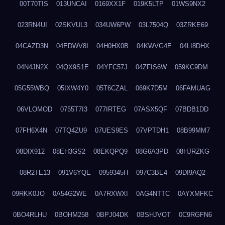
00T70TIS
013UNCAI
0169XX1F
019K5LTP
01WS9NX2
023RN4UI
02SKVUL3
034UW6PW
03L7504Q
03ZRKE69
04CAZD3N
04EDWV8I
04H0HX0B
04KWVG4E
04LI8DHX
04N4JN2X
04QX9S1E
04YFC57J
04ZFIS6W
059KC9DM
05G55WBQ
05IXW4Y0
05T6CZAL
069K7D5M
06FAMUAG
06VLOMOD
0755T7I3
077IRTEG
07ASX5QF
07BDB1DD
07FH6X4N
07TQ4ZU9
07UES9ES
07VPTDH1
08B99MM7
08DIX912
08EH3GS2
08EKQPQ9
08G6A3PD
08HJRZKG
08R2TE13
091V6YQE
0959345H
097C3BE4
09DI9AQ2
09RKK0JO
0A54G2WE
0A7RXWXI
0AG4NTTC
0AYXMFKC
0BO4RLHU
0BOHM258
0BPJ04DK
0BSHJVOT
0C9RGFN6