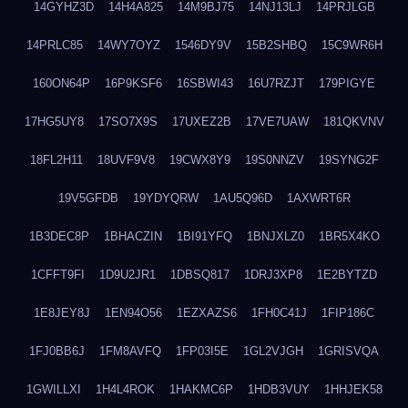
14GYHZ3D
14H4A825
14M9BJ75
14NJ13LJ
14PRJLGB
14PRLC85
14WY7OYZ
1546DY9V
15B2SHBQ
15C9WR6H
160ON64P
16P9KSF6
16SBWI43
16U7RZJT
179PIGYE
17HG5UY8
17SO7X9S
17UXEZ2B
17VE7UAW
181QKVNV
18FL2H11
18UVF9V8
19CWX8Y9
19S0NNZV
19SYNG2F
19V5GFDB
19YDYQRW
1AU5Q96D
1AXWRT6R
1B3DEC8P
1BHACZIN
1BI91YFQ
1BNJXLZ0
1BR5X4KO
1CFFT9FI
1D9U2JR1
1DBSQ817
1DRJ3XP8
1E2BYTZD
1E8JEY8J
1EN94O56
1EZXAZS6
1FH0C41J
1FIP186C
1FJ0BB6J
1FM8AVFQ
1FP03I5E
1GL2VJGH
1GRISVQA
1GWILLXI
1H4L4ROK
1HAKMC6P
1HDB3VUY
1HHJEK58