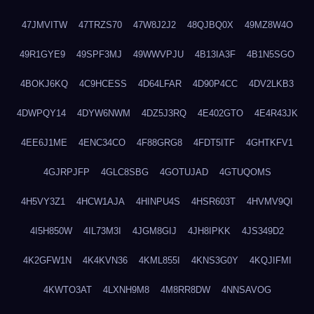
47JMVITW
47TRZS70
47W8J2J2
48QJBQ0X
49MZ8W4O
49R1GYE9
49SPF3MJ
49WWVPJU
4B13IA3F
4B1N5SGO
4BOKJ6KQ
4C9HCESS
4D64LFAR
4D90P4CC
4DV2LKB3
4DWPQY14
4DYW6NWM
4DZ5J3RQ
4E402GTO
4E4R43JK
4EE6J1ME
4ENC34CO
4F88GRG8
4FDT5ITF
4GHTKFV1
4GJRPJFP
4GLC8SBG
4GOTUJAD
4GTUQOMS
4H5VY3Z1
4HCW1AJA
4HINPU4S
4HSR603T
4HVMV9QI
4I5H850W
4IL73M3I
4JGM8GIJ
4JH8IPKK
4JS349D2
4K2GFW1N
4K4KVN36
4KML855I
4KNS3G0Y
4KQJIFMI
4KWTO3AT
4LXNH9M8
4M8RR8DW
4NNSAVOG