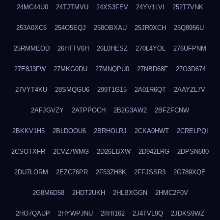
24MC44U0
24TJTMVU
24XS3FEV
24YV1LVI
252T7VNK
253A0XC6
254O5EQJ
258OBXAU
25JR0XCH
25Q8956U
25RMMEOD
26HTTV6H
26L0HESZ
270L4YOL
276UFPNM
27E8J3FW
27MKG0DU
27MNQPU0
27NBD68F
27O3D674
27VYT4KU
28SMQGU6
299T1G15
2A01R6QT
2AAYZL7V
2AFJGVZY
2ATPPOCH
2B2G3AW2
2BFZFCNW
2BKKV1H5
2BLDOOU6
2BRHOLRJ
2CKA0HWT
2CRELPQI
2CSOTXFR
2CVZ7WMG
2D26EBXW
2D942LRG
2DPSN680
2DU7LORM
2EZC76PR
2F53ZH8K
2FFJSSR3
2G789XQE
2G8M6D58
2HDT2UKH
2HLBXGGN
2HMC2F0V
2HO7QAUP
2HYWPJNU
2IIHI162
2J4TVL9Q
2JDKS9WZ