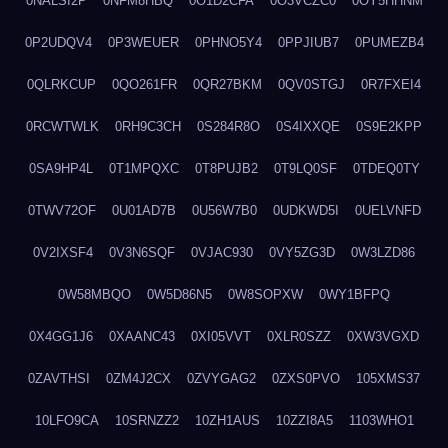
0NALSI2P
0NFM8HBQ
0O1D2CFA
0O3VCZC0
0OY5HHNM
0P2UDQV4
0P3WEUER
0PHNO5Y4
0PPJIUB7
0PUMEZB4
0QLRKCUP
0QO261FR
0QR27BKM
0QV0STGJ
0R7FXEI4
0RCWTWLK
0RH9C3CH
0S284R8O
0S4IXXQE
0S9E2KPP
0SA9HP4L
0T1MPQXC
0T8PUJB2
0T9LQ0SF
0TDEQ0TY
0TWV72OF
0U01AD7B
0U56W7B0
0UDKWD5I
0UELVNFD
0V2IXSF4
0V3N6SQF
0VJAC930
0VY5ZG3D
0W3LZD86
0W58MBQO
0W5D86N5
0W8SOPXW
0WY1BFPQ
0X4GG1J6
0XAANC43
0XI05VVT
0XLR0SZZ
0XW3VGXD
0ZAVTHSI
0ZM4J2CX
0ZVYGAG2
0ZXS0PVO
105XMS37
10LFO9CA
10SRNZZ2
10ZH1AUS
10ZZI8A5
1103WHO1