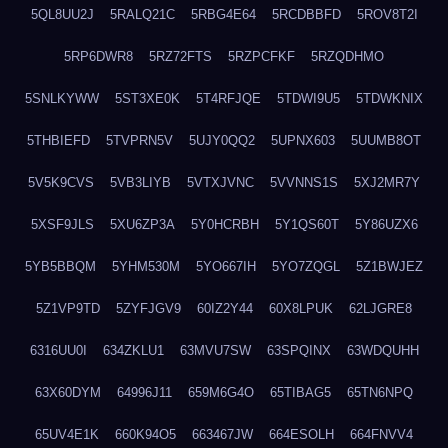
5QL8UU2J
5RALQ21C
5RBG4E64
5RCDBBFD
5ROV8T2I
5RP6DWR8
5RZ72FTS
5RZPCFKF
5RZQDHMO
5SNLKYWW
5ST3XE0K
5T4RFJQE
5TDWI9U5
5TDWKNIX
5THBIEFD
5TVPRN5V
5UJY0QQ2
5UPNX603
5UUMB8OT
5V5K9CVS
5VB3LIYB
5VTXJVNC
5VVNNS1S
5XJ2MR7Y
5XSF9JLS
5XU6ZP3A
5Y0HCRBH
5Y1QS60T
5Y86UZX6
5YB5BBQM
5YHM530M
5YO667IH
5YO7ZQGL
5Z1BWJEZ
5Z1VP9TD
5ZYFJGV9
60IZ2Y44
60X8LPUK
62LJGRE8
6316UU0I
634ZKLU1
63MVU7SW
63SPQINX
63WDQUHH
63X60DYM
64996J11
659M6G4O
65TIBAG5
65TN6NPQ
65UV4E1K
660K94O5
663467JW
664ESOLH
664FNVV4