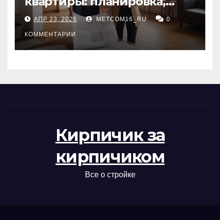
квартиры: планировка,
состояние жилья и
АПР 23, 2026
METCOM16_RU
0
проверка документов
КОММЕНТАРИИ
Кирпичик за
кирпичиком
Все о стройке