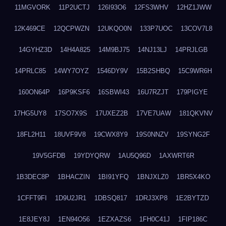
11MGVORK
11P2UCTJ
126I93O6
12FS3WHV
12HZ1JWW
12K469CE
12QCPWZN
12UKQO0N
133P7UOC
13COV7L8
14GYHZ3D
14H4A825
14M9BJ75
14NJ13LJ
14PRJLGB
14PRLC85
14WY7OYZ
1546DY9V
15B2SHBQ
15C9WR6H
160ON64P
16P9KSF6
16SBWI43
16U7RZJT
179PIGYE
17HG5UY8
17SO7X9S
17UXEZ2B
17VE7UAW
181QKVNV
18FL2H11
18UVF9V8
19CWX8Y9
19S0NNZV
19SYNG2F
19V5GFDB
19YDYQRW
1AU5Q96D
1AXWRT6R
1B3DEC8P
1BHACZIN
1BI91YFQ
1BNJXLZ0
1BR5X4KO
1CFFT9FI
1D9U2JR1
1DBSQ817
1DRJ3XP8
1E2BYTZD
1E8JEY8J
1EN94O56
1EZXAZS6
1FH0C41J
1FIP186C