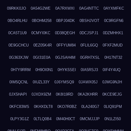
09RKK0JO
0A54G2WE
0A7RXWXI
0AG4NTTC
0AYXMFKC
0BO4RLHU
0BOHM258
0BPJ04DK
0BSHJVOT
0C9RGFN6
0CA5T1U9
0CMYI0KC
0D38QEGH
0DCJSPJ1
0DZMHHX1
0E9GCHCU
0EZ05K4R
0FFYUM84
0FLIL6GQ
0FXF2MUD
0G363XJW
0GI31E0A
0GJSAH4M
0GRH7XSL
0H17NT32
0H7Y9RRM
0H9OI0N1
0HYK5SEI
0IA5RSJ3
0IF4Y4UQ
0IM5QCNL
0IUZL33Y
0J6YMSQ9
0JAWX05J
0JMG9NJH
0JX5HAPI
0JXDX9ZM
0K8I19RD
0KA2KHRR
0KCE9EJG
0KFC83WS
0KHXDLT8
0KO7R0BZ
0LA240G7
0LIQ91PM
0LPY3G1Z
0LTLQ0B4
0M40H0CT
0MCMJJJP
0N1LZI50