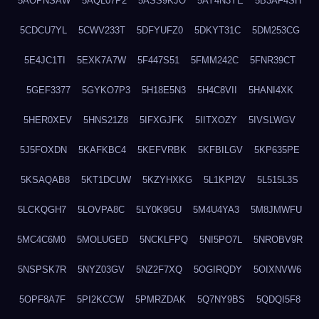
5AOPNSAW
5AQL07P2
5ASS9KJO
5AY4N3YE
5B3AF4SH
5CDCU7YL
5CWV233T
5DFYUFZ0
5DKYT31C
5DM253CG
5E4JC1TI
5EXK7A7W
5F447S51
5FMM242C
5FNR39CT
5GEF3377
5GYKO7P3
5H18E5N3
5H4C8VII
5HANI4XK
5HER0XEV
5HNS21Z8
5IFXGJFK
5IITXOZY
5IVSLWGV
5J5FOXDN
5KAFKBC4
5KEFVRBK
5KFBILGV
5KP635PE
5KSAQAB8
5KT1DCUW
5KZYHXKG
5L1KPI2V
5L515L3S
5LCKQGH7
5LOVPA8C
5LY0K9GU
5M4U4YA3
5M8JMWFU
5MC4C6M0
5MOLUGED
5NCKLFPQ
5NI5PO7L
5NROBV9R
5NSPSK7R
5NYZ03GV
5NZ2F7XQ
5OGIRQDY
5OIXNVW6
5OPF8A7F
5PI2KCCW
5PMRZDAK
5Q7NY9BS
5QDQI5F8