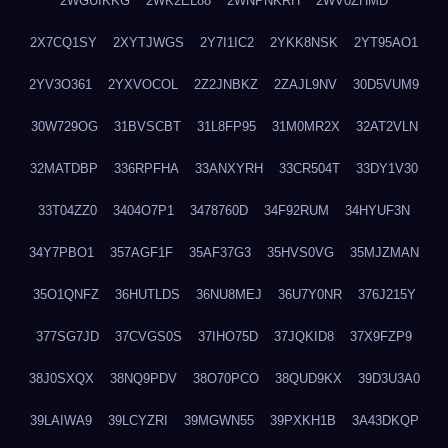
2WGUIKKG
2WK2EL88
2WNPNKRH
2WV0ZHMD
2X7CQ1SY
2XYTJWGS
2Y7I1IC2
2YKK8NSK
2YT95AO1
2YV3O361
2YXVOCOL
2Z2JNBKZ
2ZAJL9NV
30D5VUM9
30W729OG
31BVSCBT
31L8FP95
31M0MR2X
32AT2VLN
32MATDBP
336RPFHA
33ANXYRH
33CR504T
33DY1V30
33T04ZZ0
3404O7P1
3478760D
34F92RUM
34HYUF3N
34Y7PBO1
357AGF1F
35AF37G3
35HVS0VG
35MJZMAN
35O1QNFZ
36HUTLDS
36NU8MEJ
36U7Y0NR
376J215Y
377SG7JD
37CVGS0S
37IHO75D
37JQKID8
37X9FZP9
38J0SXQX
38NQ9PDV
38O70PCO
38QUD9KX
39D3U3A0
39LAIWA9
39LCYZRI
39MGWN55
39PXKH1B
3A43DKQP