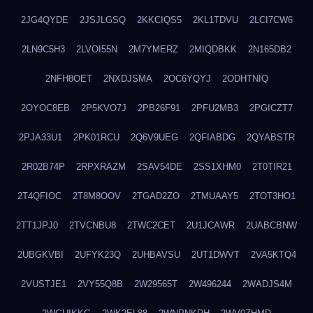
2JG4QYDE
2JSJLGSQ
2KKCIQS5
2KL1TDVU
2LCI7CW6
2LN9C5H3
2LVOI55N
2M7YMERZ
2MIQDBKK
2N165DB2
2NFH8OET
2NXDJSMA
2OC6YQYJ
2ODHTNIQ
2OYOC8EB
2P5KVO7J
2PB26F91
2PFU2MB3
2PGICZT7
2PJA33U1
2PK01RCU
2Q6V9UEG
2QFIABDG
2QYABSTR
2R02B74P
2RPXRAZM
2SAV54DE
2SS1XHM0
2T0TIR21
2T4QFIOC
2T8M8OOV
2TGAD2ZO
2TMUAAY5
2TOT3HO1
2TT1JPJ0
2TVCNBU8
2TWC2CET
2U1JCAWR
2UABCBNW
2UBGKVBI
2UFYK23Q
2UHBAVSU
2UT1DWVT
2VA5KTQ4
2VUSTJE1
2VY55Q8B
2W29565T
2W496244
2WADJS4M