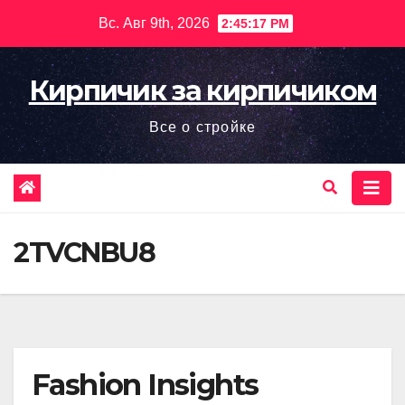
Перейти
Вс. Авг 9th, 2026
2:45:19 PM
к
содержимому
Кирпичик за кирпичиком
Все о стройке
2TVCNBU8
Fashion Insights