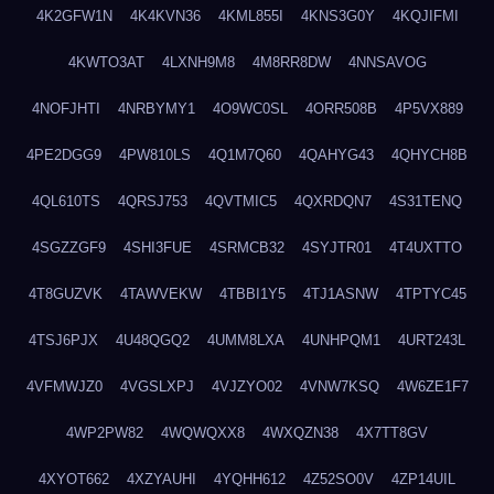
4K2GFW1N
4K4KVN36
4KML855I
4KNS3G0Y
4KQJIFMI
4KWTO3AT
4LXNH9M8
4M8RR8DW
4NNSAVOG
4NOFJHTI
4NRBYMY1
4O9WC0SL
4ORR508B
4P5VX889
4PE2DGG9
4PW810LS
4Q1M7Q60
4QAHYG43
4QHYCH8B
4QL610TS
4QRSJ753
4QVTMIC5
4QXRDQN7
4S31TENQ
4SGZZGF9
4SHI3FUE
4SRMCB32
4SYJTR01
4T4UXTTO
4T8GUZVK
4TAWVEKW
4TBBI1Y5
4TJ1ASNW
4TPTYC45
4TSJ6PJX
4U48QGQ2
4UMM8LXA
4UNHPQM1
4URT243L
4VFMWJZ0
4VGSLXPJ
4VJZYO02
4VNW7KSQ
4W6ZE1F7
4WP2PW82
4WQWQXX8
4WXQZN38
4X7TT8GV
4XYOT662
4XZYAUHI
4YQHH612
4Z52SO0V
4ZP14UIL