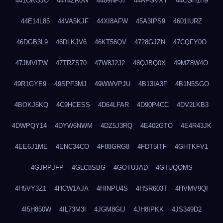
441OKOJO
4474ZR0W
4489NF37
44AFGVXY
44CGH1H9
44E14L85
44VA5KJF
44XI8AFW
45A3IPS9
4601IURZ
46DGB3L9
46DLKJV6
46KT56QV
4728GJZN
47CQFY0O
47JMVITW
47TRZS70
47W8J2J2
48QJBQ0X
49MZ8W4O
49R1GYE9
49SPF3MJ
49WWVPJU
4B13IA3F
4B1N5SGO
4BOKJ6KQ
4C9HCESS
4D64LFAR
4D90P4CC
4DV2LKB3
4DWPQY14
4DYW6NWM
4DZ5J3RQ
4E402GTO
4E4R43JK
4EE6J1ME
4ENC34CO
4F88GRG8
4FDT5ITF
4GHTKFV1
4GJRPJFP
4GLC8SBG
4GOTUJAD
4GTUQOMS
4H5VY3Z1
4HCW1AJA
4HINPU4S
4HSR603T
4HVMV9QI
4I5H850W
4IL73M3I
4JGM8GIJ
4JH8IPKK
4JS349D2