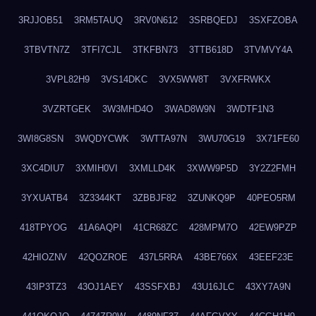
3RJJOB51
3RM5TAUQ
3RV0N612
3SRBQEDJ
3SXFZOBA
3TBVTN7Z
3TFI7CJL
3TKFBN73
3TTB618D
3TVMVY4A
3VPL82H9
3VS14DKC
3VX5WW8T
3VXFRWKX
3VZRTGEK
3W3MHD4O
3WAD8W9N
3WDTF1N3
3WI8G8SN
3WQDYCWK
3WTTA97N
3WU70G19
3X71FE60
3XC4DIU7
3XMIH0VI
3XMLLD4K
3XWW9P5D
3Y2Z2FMH
3YXUATB4
3Z3344KT
3ZBBJF82
3ZUNKQ9P
40PEO5RM
418TPYOG
41A6AQPI
41CR68ZC
428MPM7O
42EW9PZP
42HIOZNV
42QOZROE
437L5RRA
43BE766X
43EEF23E
43IP3TZ3
43OJ1AEY
43SSFXBJ
43U16JLC
43XY7A9N