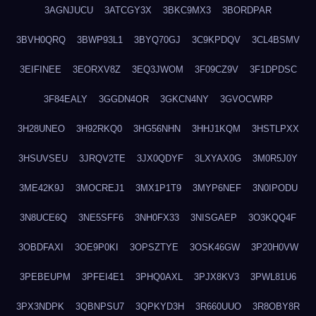
3AGNJUCU
3ATCGY3X
3BKC9MX3
3BORDPAR
3BVH0QRQ
3BWP93L1
3BYQ70GJ
3C9KPDQV
3CL4BSMV
3EIFINEE
3EORXV8Z
3EQ3JWOM
3F09CZ9V
3F1DPDSC
3F84EALY
3GGDN4OR
3GKCN4NY
3GVOCWRP
3H28UNEO
3H92RKQ0
3HG56NHN
3HHJ1KQM
3HSTLPXX
3HSUVSEU
3JRQV2TE
3JX0QDYF
3LXYAX0G
3M0R5J0Y
3ME42K9J
3MOCREJ1
3MX1P1T9
3MYP6NEF
3N0IPODU
3N8UCE6Q
3NE5SFF6
3NH0FX33
3NISGAEP
3O3KQQ4F
3OBDFAXI
3OE9P0KI
3OPSZTYE
3OSK46GW
3P20H0VW
3PEBEUPM
3PFEI4E1
3PHQ0AXL
3PJX8KV3
3PWL81U6
3PX3NDPK
3QBNPSU7
3QPKYD3H
3R660UUO
3R8OBY8R