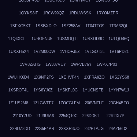
1Q3BPV0D
1QBCT8D3
1QMT9XGT
1QWO8TSQ
1QYKS8IF
1RCW99QZ
1RDUWSSK
1RYOMZPR
1SFXG5XT
1SSBXDLO
1SZ258AV
1T04TFO9
1T3A32QI
1TQ4XCLI
1URGFNU5
1USMDQTI
1USXOD9C
1UTQO46Q
1UXXH5X4
1V2M00OW
1VHOFJ5Z
1VLGOT3L
1VT6PD21
1VV8ZAHG
1W387VUY
1WFVB76Y
1WPX7P03
1WUHK6D4
1X9NP2FS
1XEHVF4N
1XFRA9ZO
1XS2YS68
1XSROT4L
1YS8YJ6Z
1YSKFL0G
1YUCNSFB
1YYN7W1J
1Z1US2M8
1ZLGWTF7
1ZOCGLFM
206VNFLF
20GH4EFO
2110Y7UD
21J9UIA6
2254Q10C
226DDKTL
22R2IX7P
22RDZ3DD
22S5F4PR
22XXR3UO
232PTAJG
24AZ56D2