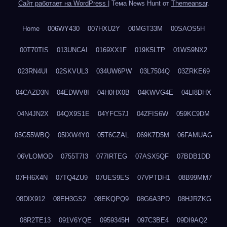
Сайт работает на WordPress
|
Тема News Hunt от
Themeansar
.
Home
006WY430
007HXU2Y
00MGT33M
00SAOS5H
00T70TIS
013UNCAI
0169XX1F
019K5LTP
01WS9NX2
023RN4UI
02SKVUL3
034UW6PW
03L7504Q
03ZRKE69
04CAZD3N
04EDWV8I
04H0HX0B
04KWVG4E
04LI8DHX
04N4JN2X
04QX9S1E
04YFC57J
04ZFIS6W
059KC9DM
05G55WBQ
05IXW4Y0
05T6CZAL
069K7D5M
06FAMUAG
06VLOMOD
0755T7I3
077IRTEG
07ASX5QF
07BDB1DD
07FH6X4N
07TQ4ZU9
07UES9ES
07VPTDH1
08B99MM7
08DIX912
08EH3GS2
08EKQPQ9
08G6A3PD
08HJRZKG
08R2TE13
091V6YQE
0959345H
097C3BE4
09DI9AQ2