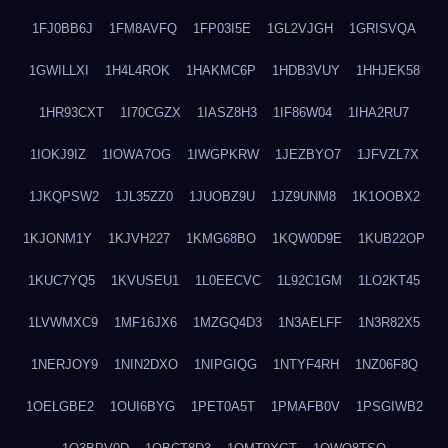
1FJ0BB6J
1FM8AVFQ
1FP03I5E
1GL2VJGH
1GRISVQA
1GWILLXI
1H4L4ROK
1HAKMC6P
1HDB3VUY
1HHJEK58
1HR93CXT
1I70CGZX
1IASZ8H3
1IF86W04
1IHA2RU7
1IOKJ9IZ
1IOWA7OG
1IWGPKRW
1JEZBYO7
1JFVZL7X
1JKQPSW2
1JL35ZZ0
1JUOBZ9U
1JZ9UNM8
1K1OOBX2
1KJONM1Y
1KJVH227
1KMG68BO
1KQW0D9E
1KUB22OP
1KUC7YQ5
1KVUSEU1
1L0EECVC
1L92C1GM
1LO2KT45
1LVWMXC9
1MF16JX6
1MZGQ4D3
1N3AELFF
1N3R82X5
1NERJOY9
1NIN2DXO
1NIPGIQG
1NTYF4RH
1NZ06F8Q
1OELGBE2
1OUI6BYG
1PET0A5T
1PMAFB0V
1PSGIWB2