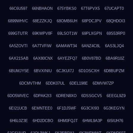
66C6U597
66NBHAON
675YBKS0
67T6PVX5
67UCAPT0
6899WHVC
68EZZKJQ
68OMB6UH
68PDCJPV
68QHDOI3
699GTUTR
69KWPV8F
69LSOT1W
69PLXGPN
69S53RP0
6A5ZOVTI
6A7TVFIW
6AMAWT34
6ANZ4C8L
6AS3LJQ4
6AX21SAB
6AX80CNX
6AYEZFQ7
6B0V87BD
6BA9R10Z
6BUMJY5E
6BVXINIU
6CJKUI7J
6D1OSCXH
6D8BUPZM
6DCMVTHM
6DDK07UL
6DEL198E
6DMVW7ZP
6DO5WVEC
6DPAK2I3
6DREN8XO
6DSSGCV5
6EEGL9Z9
6EI21UCB
6EMNTEE0
6F1DJ5WF
6G3CXI93
6G3KEGYN
6H6L0Z3E
6HD2DCBO
6HM0FQJT
6HWL9A3P
6I5IUH76