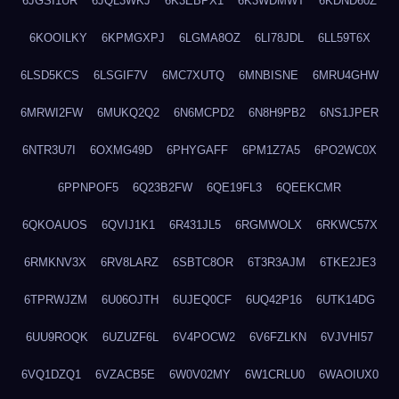
6JGSI1UR
6JQL3WKJ
6K3EBPX1
6K3WDMWT
6KDND60Z
6KOOILKY
6KPMGXPJ
6LGMA8OZ
6LI78JDL
6LL59T6X
6LSD5KCS
6LSGIF7V
6MC7XUTQ
6MNBISNE
6MRU4GHW
6MRWI2FW
6MUKQ2Q2
6N6MCPD2
6N8H9PB2
6NS1JPER
6NTR3U7I
6OXMG49D
6PHYGAFF
6PM1Z7A5
6PO2WC0X
6PPNPOF5
6Q23B2FW
6QE19FL3
6QEEKCMR
6QKOAUOS
6QVIJ1K1
6R431JL5
6RGMWOLX
6RKWC57X
6RMKNV3X
6RV8LARZ
6SBTC8OR
6T3R3AJM
6TKE2JE3
6TPRWJZM
6U06OJTH
6UJEQ0CF
6UQ42P16
6UTK14DG
6UU9ROQK
6UZUZF6L
6V4POCW2
6V6FZLKN
6VJVHI57
6VQ1DZQ1
6VZACB5E
6W0V02MY
6W1CRLU0
6WAOIUX0