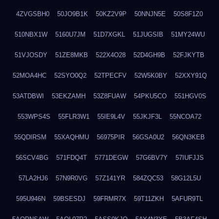
4ZVGSBH0
50JO9B1K
50KZ2V9P
50NNJN5E
50S8F1Z0
510NBX1W
5160U7JM
51D7XGKL
51JUGSIB
51MY24WU
51VJOSDY
51ZE8MKB
522X4O28
52D4GH9B
52FJKYTB
52MOA4HC
52SYO0Q2
52TPECFV
52W5K0BY
52XXY91Q
53ATDBWI
53EKZAMH
53Z8FUAW
54PKU5CO
551HGV0S
553WPS4S
55FLR3W1
55IE9L4V
55JKJF3L
55NCOA72
55QDIRSM
55XAQHMU
56975PIR
56GSA0U2
56QN3KEB
56SCV4BG
571FDQ4T
5771DEGW
57G6BV7Y
57IUFJJS
57LA2HJ6
57N9R0VG
57Z141YR
584ZQC53
58G12L5U
595U946N
59BSESDJ
59FRMR7X
59T11ZKH
5AFUR9TL