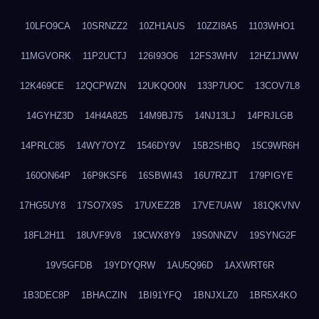
10LFO9CA
10SRNZZ2
10ZH1AUS
10ZZI8A5
1103WHO1
11MGVORK
11P2UCTJ
126I93O6
12FS3WHV
12HZ1JWW
12K469CE
12QCPWZN
12UKQO0N
133P7UOC
13COV7L8
14GYHZ3D
14H4A825
14M9BJ75
14NJ13LJ
14PRJLGB
14PRLC85
14WY7OYZ
1546DY9V
15B2SHBQ
15C9WR6H
160ON64P
16P9KSF6
16SBWI43
16U7RZJT
179PIGYE
17HG5UY8
17SO7X9S
17UXEZ2B
17VE7UAW
181QKVNV
18FL2H11
18UVF9V8
19CWX8Y9
19S0NNZV
19SYNG2F
19V5GFDB
19YDYQRW
1AU5Q96D
1AXWRT6R
1B3DEC8P
1BHACZIN
1BI91YFQ
1BNJXLZ0
1BR5X4KO