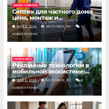
БИЗНЕС СОВЕТНИК
Септик для частного дома:
цена, монтаж и
организация автономной
МАЙ 9, 2026
METCOM16_RU
0
канализации
КОММЕНТАРИИ
ГАРАЖ И АВТО
Рекламные технологии в
мобильной экосистеме:
ключевые сервисы и
МАЙ 8, 2026
METCOM16_RU
0
принципы работы
КОММЕНТАРИИ