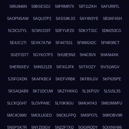
595U946N
59BSESDJ
59FRMR7X
59T11ZKH
5AFUR9TL
5AOPNSAW
5AQL07P2
5ASS9KJO
5AY4N3YE
5B3AF4SH
5CDCU7YL
5CWV233T
5DFYUFZ0
5DKYT31C
5DM253CG
5E4JC1TI
5EXK7A7W
5F447S51
5FMM242C
5FNR39CT
5GEF3377
5GYKO7P3
5H18E5N3
5H4C8VII
5HANI4XK
5HER0XEV
5HNS21Z8
5IFXGJFK
5IITXOZY
5IVSLWGV
5J5FOXDN
5KAFKBC4
5KEFVRBK
5KFBILGV
5KP635PE
5KSAQAB8
5KT1DCUW
5KZYHXKG
5L1KPI2V
5L515L3S
5LCKQGH7
5LOVPA8C
5LY0K9GU
5M4U4YA3
5M8JMWFU
5MC4C6M0
5MOLUGED
5NCKLFPQ
5NI5PO7L
5NROBV9R
5NSPSK7R
5NYZ03GV
5NZ2F7XQ
5OGIRQDY
5OIXNVW6