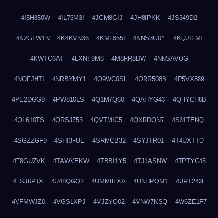
4I5H850W
4IL73M3I
4JGM8GIJ
4JH8IPKK
4JS349D2
4K2GFW1N
4K4KVN36
4KML855I
4KNS3G0Y
4KQJIFMI
4KWTO3AT
4LXNH9M8
4M8RR8DW
4NNSAVOG
4NOFJHTI
4NRBYMY1
4O9WC0SL
4ORR508B
4P5VX889
4PE2DGG9
4PW810LS
4Q1M7Q60
4QAHYG43
4QHYCH8B
4QL610TS
4QRSJ753
4QVTMIC5
4QXRDQN7
4S31TENQ
4SGZZGF9
4SHI3FUE
4SRMCB32
4SYJTR01
4T4UXTTO
4T8GUZVK
4TAWVEKW
4TBBI1Y5
4TJ1ASNW
4TPTYC45
4TSJ6PJX
4U48QGQ2
4UMM8LXA
4UNHPQM1
4URT243L
4VFMWJZ0
4VGSLXPJ
4VJZYO02
4VNW7KSQ
4W6ZE1F7