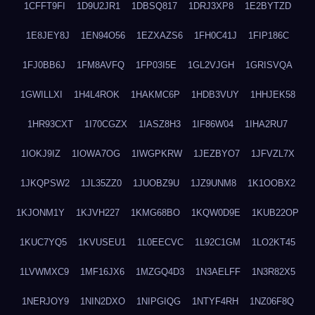
1CFFT9FI
1D9U2JR1
1DBSQ817
1DRJ3XP8
1E2BYTZD
1E8JEY8J
1EN94O56
1EZXAZS6
1FH0C41J
1FIP186C
1FJ0BB6J
1FM8AVFQ
1FP03I5E
1GL2VJGH
1GRISVQA
1GWILLXI
1H4L4ROK
1HAKMC6P
1HDB3VUY
1HHJEK58
1HR93CXT
1I70CGZX
1IASZ8H3
1IF86W04
1IHA2RU7
1IOKJ9IZ
1IOWA7OG
1IWGPKRW
1JEZBYO7
1JFVZL7X
1JKQPSW2
1JL35ZZ0
1JUOBZ9U
1JZ9UNM8
1K1OOBX2
1KJONM1Y
1KJVH227
1KMG68BO
1KQW0D9E
1KUB22OP
1KUC7YQ5
1KVUSEU1
1L0EECVC
1L92C1GM
1LO2KT45
1LVWMXC9
1MF16JX6
1MZGQ4D3
1N3AELFF
1N3R82X5
1NERJOY9
1NIN2DXO
1NIPGIQG
1NTYF4RH
1NZ06F8Q