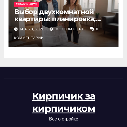
ГАРАЖ И АВТО
Выбор двухкомнатной
квартиры: планировка,
состояние жилья и
АПР 23, 2026
METCOM16_RU
0
проверка документов
КОММЕНТАРИИ
Кирпичик за
кирпичиком
Все о стройке