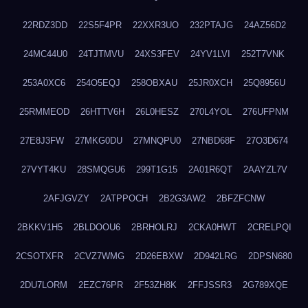
22RDZ3DD
22S5F4PR
22XXR3UO
232PTAJG
24AZ56D2
24MC44U0
24TJTMVU
24XS3FEV
24YV1LVI
252T7VNK
253A0XC6
254O5EQJ
258OBXAU
25JR0XCH
25Q8956U
25RMMEOD
26HTTV6H
26L0HESZ
270L4YOL
276UFPNM
27E8J3FW
27MKG0DU
27MNQPU0
27NBD68F
27O3D674
27VYT4KU
28SMQGU6
299T1G15
2A01R6QT
2AAYZL7V
2AFJGVZY
2ATPPOCH
2B2G3AW2
2BFZFCNW
2BKKV1H5
2BLDOOU6
2BRHOLRJ
2CKA0HWT
2CRELPQI
2CSOTXFR
2CVZ7WMG
2D26EBXW
2D942LRG
2DPSN680
2DU7LORM
2EZC76PR
2F53ZH8K
2FFJSSR3
2G789XQE