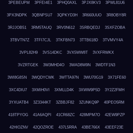
3PEBEUPM
3PFEI4E1
3PHQ0AXL
3PJX8KV3
3PWL81U6
3PX3NDPK
3QBNPSU7
3QPKYD3H
3R660UUO
3R8OBY8R
3RJJOB51
3RM5TAUQ
3RV0N612
3SRBQEDJ
3SXFZOBA
3TBVTN7Z
3TFI7CJL
3TKFBN73
3TTB618D
3TVMVY4A
3VPL82H9
3VS14DKC
3VX5WW8T
3VXFRWKX
3VZRTGEK
3W3MHD4O
3WAD8W9N
3WDTF1N3
3WI8G8SN
3WQDYCWK
3WTTA97N
3WU70G19
3X71FE60
3XC4DIU7
3XMIH0VI
3XMLLD4K
3XWW9P5D
3Y2Z2FMH
3YXUATB4
3Z3344KT
3ZBBJF82
3ZUNKQ9P
40PEO5RM
418TPYOG
41A6AQPI
41CR68ZC
428MPM7O
42EW9PZP
42HIOZNV
42QOZROE
437L5RRA
43BE766X
43EEF23E