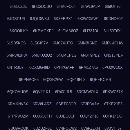
6H6L0Z3E
6HD2DCBO
6HM0FQJT
6HWL9A3P
6I5IUH76
6JGSI1UR
6JQL3WKJ
6K3EBPX1
6K3WDMWT
6KDND60Z
6KOOILKY
6KPMGXPJ
6LGMA8OZ
6LI78JDL
6LL59T6X
6LSD5KCS
6LSGIF7V
6MC7XUTQ
6MNBISNE
6MRU4GHW
6MRWI2FW
6MUKQ2Q2
6N6MCPD2
6N8H9PB2
6NS1JPER
6NTR3U7I
6OXMG49D
6PHYGAFF
6PM1Z7A5
6PO2WC0X
6PPNPOF5
6Q23B2FW
6QE19FL3
6QEEKCMR
6QKOAUOS
6QVIJ1K1
6R431JL5
6RGMWOLX
6RKWC57X
6RMKNV3X
6RV8LARZ
6SBTC8OR
6T3R3AJM
6TKE2JE3
6TPRWJZM
6U06OJTH
6UJEQ0CF
6UQ42P16
6UTK14DG
6UU9ROQK
6UZUZF6L
6V4POCW2
6V6FZLKN
6VJVHI57