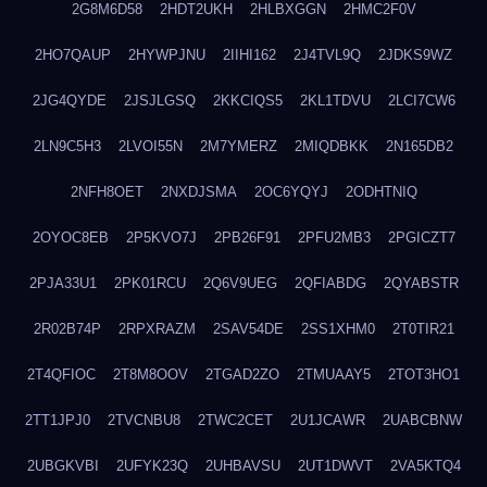
2G8M6D58
2HDT2UKH
2HLBXGGN
2HMC2F0V
2HO7QAUP
2HYWPJNU
2IIHI162
2J4TVL9Q
2JDKS9WZ
2JG4QYDE
2JSJLGSQ
2KKCIQS5
2KL1TDVU
2LCI7CW6
2LN9C5H3
2LVOI55N
2M7YMERZ
2MIQDBKK
2N165DB2
2NFH8OET
2NXDJSMA
2OC6YQYJ
2ODHTNIQ
2OYOC8EB
2P5KVO7J
2PB26F91
2PFU2MB3
2PGICZT7
2PJA33U1
2PK01RCU
2Q6V9UEG
2QFIABDG
2QYABSTR
2R02B74P
2RPXRAZM
2SAV54DE
2SS1XHM0
2T0TIR21
2T4QFIOC
2T8M8OOV
2TGAD2ZO
2TMUAAY5
2TOT3HO1
2TT1JPJ0
2TVCNBU8
2TWC2CET
2U1JCAWR
2UABCBNW
2UBGKVBI
2UFYK23Q
2UHBAVSU
2UT1DWVT
2VA5KTQ4