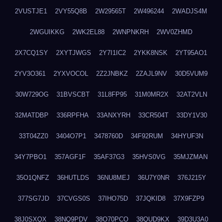
2VUSTJE1
2VY55Q8B
2W29565T
2W496244
2WADJS4M
2WGUIKKG
2WK2EL88
2WNPNKRH
2WV0ZHMD
2X7CQ1SY
2XYTJWGS
2Y7I1IC2
2YKK8NSK
2YT95AO1
2YV3O361
2YXVOCOL
2Z2JNBKZ
2ZAJL9NV
30D5VUM9
30W729OG
31BVSCBT
31L8FP95
31M0MR2X
32AT2VLN
32MATDBP
336RPFHA
33ANXYRH
33CR504T
33DY1V30
33T04ZZ0
3404O7P1
3478760D
34F92RUM
34HYUF3N
34Y7PBO1
357AGF1F
35AF37G3
35HVS0VG
35MJZMAN
35O1QNFZ
36HUTLDS
36NU8MEJ
36U7Y0NR
376J215Y
377SG7JD
37CVGS0S
37IHO75D
37JQKID8
37X9FZP9
38J0SXQX
38NQ9PDV
38O70PCO
38QUD9KX
39D3U3A0