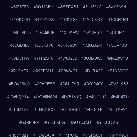
43IP3TZ3
43OJ1AEY
43SSFXBJ
43U16JLC
43XY7A9N
441OKOJO
4474ZR0W
4489NF37
44AFGVXY
44CGH1H9
44E14L85
44VA5KJF
44XI8AFW
45A3IPS9
4601IURZ
46DGB3L9
46DLKJV6
46KT56QV
4728GJZN
47CQFY0O
47JMVITW
47TRZS70
47W8J2J2
48QJBQ0X
49MZ8W4O
49R1GYE9
49SPF3MJ
49WWVPJU
4B13IA3F
4B1N5SGO
4BOKJ6KQ
4C9HCESS
4D64LFAR
4D90P4CC
4DV2LKB3
4DWPQY14
4DYW6NWM
4DZ5J3RQ
4E402GTO
4E4R43JK
4EE6J1ME
4ENC34CO
4F88GRG8
4FDT5ITF
4GHTKFV1
4GJRPJFP
4GLC8SBG
4GOTUJAD
4GTUQOMS
4H5VY3Z1
4HCW1AJA
4HINPU4S
4HSR603T
4HVMV9QI