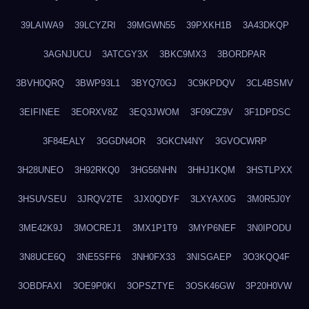
39LAIWA9
39LCYZRI
39MGWN55
39PXKH1B
3A43DKQP
3AGNJUCU
3ATCGY3X
3BKC9MX3
3BORDPAR
3BVH0QRQ
3BWP93L1
3BYQ70GJ
3C9KPDQV
3CL4BSMV
3EIFINEE
3EORXV8Z
3EQ3JWOM
3F09CZ9V
3F1DPDSC
3F84EALY
3GGDN4OR
3GKCN4NY
3GVOCWRP
3H28UNEO
3H92RKQ0
3HG56NHN
3HHJ1KQM
3HSTLPXX
3HSUVSEU
3JRQV2TE
3JX0QDYF
3LXYAX0G
3M0R5J0Y
3ME42K9J
3MOCREJ1
3MX1P1T9
3MYP6NEF
3N0IPODU
3N8UCE6Q
3NE5SFF6
3NH0FX33
3NISGAEP
3O3KQQ4F
3OBDFAXI
3OE9P0KI
3OPSZTYE
3OSK46GW
3P20H0VW