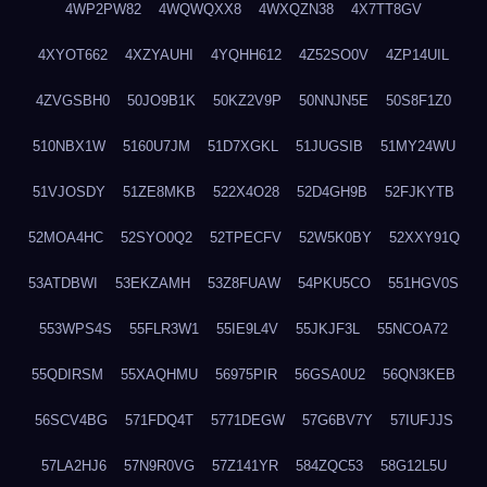
4WP2PW82
4WQWQXX8
4WXQZN38
4X7TT8GV
4XYOT662
4XZYAUHI
4YQHH612
4Z52SO0V
4ZP14UIL
4ZVGSBH0
50JO9B1K
50KZ2V9P
50NNJN5E
50S8F1Z0
510NBX1W
5160U7JM
51D7XGKL
51JUGSIB
51MY24WU
51VJOSDY
51ZE8MKB
522X4O28
52D4GH9B
52FJKYTB
52MOA4HC
52SYO0Q2
52TPECFV
52W5K0BY
52XXY91Q
53ATDBWI
53EKZAMH
53Z8FUAW
54PKU5CO
551HGV0S
553WPS4S
55FLR3W1
55IE9L4V
55JKJF3L
55NCOA72
55QDIRSM
55XAQHMU
56975PIR
56GSA0U2
56QN3KEB
56SCV4BG
571FDQ4T
5771DEGW
57G6BV7Y
57IUFJJS
57LA2HJ6
57N9R0VG
57Z141YR
584ZQC53
58G12L5U