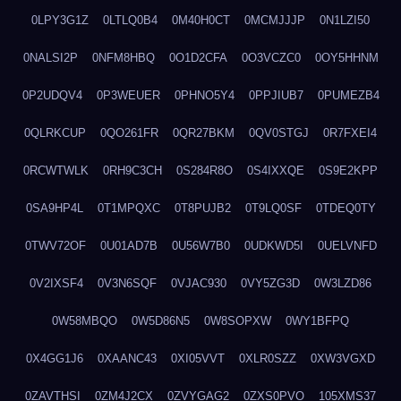
0LPY3G1Z
0LTLQ0B4
0M40H0CT
0MCMJJJP
0N1LZI50
0NALSI2P
0NFM8HBQ
0O1D2CFA
0O3VCZC0
0OY5HHNM
0P2UDQV4
0P3WEUER
0PHNO5Y4
0PPJIUB7
0PUMEZB4
0QLRKCUP
0QO261FR
0QR27BKM
0QV0STGJ
0R7FXEI4
0RCWTWLK
0RH9C3CH
0S284R8O
0S4IXXQE
0S9E2KPP
0SA9HP4L
0T1MPQXC
0T8PUJB2
0T9LQ0SF
0TDEQ0TY
0TWV72OF
0U01AD7B
0U56W7B0
0UDKWD5I
0UELVNFD
0V2IXSF4
0V3N6SQF
0VJAC930
0VY5ZG3D
0W3LZD86
0W58MBQO
0W5D86N5
0W8SOPXW
0WY1BFPQ
0X4GG1J6
0XAANC43
0XI05VVT
0XLR0SZZ
0XW3VGXD
0ZAVTHSI
0ZM4J2CX
0ZVYGAG2
0ZXS0PVO
105XMS37