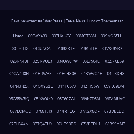
Сайт работает на WordPress
|
Тема News Hunt от
Themeansar
.
Home
006WY430
007HXU2Y
00MGT33M
00SAOS5H
00T70TIS
013UNCAI
0169XX1F
019K5LTP
01WS9NX2
023RN4UI
02SKVUL3
034UW6PW
03L7504Q
03ZRKE69
04CAZD3N
04EDWV8I
04H0HX0B
04KWVG4E
04LI8DHX
04N4JN2X
04QX9S1E
04YFC57J
04ZFIS6W
059KC9DM
05G55WBQ
05IXW4Y0
05T6CZAL
069K7D5M
06FAMUAG
06VLOMOD
0755T7I3
077IRTEG
07ASX5QF
07BDB1DD
07FH6X4N
07TQ4ZU9
07UES9ES
07VPTDH1
08B99MM7