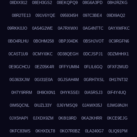
08DIX912
08EH3GS2
08EKQPQ9
08G6A3PD
08HJRZKG
08R2TE13
091V6YQE
0959345H
097C3BE4
09DI9AQ2
09RKK0JO
0A54G2WE
0A7RXWXI
0AG4NTTC
0AYXMFKC
0BO4RLHU
0BOHM258
0BPJ04DK
0BSHJVOT
0C9RGFN6
0CA5T1U9
0CMYI0KC
0D38QEGH
0DCJSPJ1
0DZMHHX1
0E9GCHCU
0EZ05K4R
0FFYUM84
0FLIL6GQ
0FXF2MUD
0G363XJW
0GI31E0A
0GJSAH4M
0GRH7XSL
0H17NT32
0H7Y9RRM
0H9OI0N1
0HYK5SEI
0IA5RSJ3
0IF4Y4UQ
0IM5QCNL
0IUZL33Y
0J6YMSQ9
0JAWX05J
0JMG9NJH
0JX5HAPI
0JXDX9ZM
0K8I19RD
0KA2KHRR
0KCE9EJG
0KFC83WS
0KHXDLT8
0KO7R0BZ
0LA240G7
0LIQ91PM