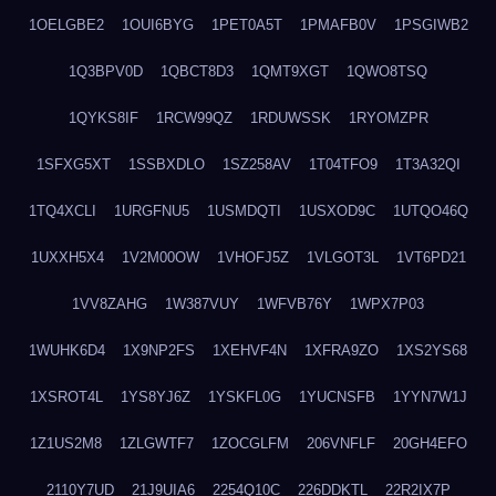
1OELGBE2
1OUI6BYG
1PET0A5T
1PMAFB0V
1PSGIWB2
1Q3BPV0D
1QBCT8D3
1QMT9XGT
1QWO8TSQ
1QYKS8IF
1RCW99QZ
1RDUWSSK
1RYOMZPR
1SFXG5XT
1SSBXDLO
1SZ258AV
1T04TFO9
1T3A32QI
1TQ4XCLI
1URGFNU5
1USMDQTI
1USXOD9C
1UTQO46Q
1UXXH5X4
1V2M00OW
1VHOFJ5Z
1VLGOT3L
1VT6PD21
1VV8ZAHG
1W387VUY
1WFVB76Y
1WPX7P03
1WUHK6D4
1X9NP2FS
1XEHVF4N
1XFRA9ZO
1XS2YS68
1XSROT4L
1YS8YJ6Z
1YSKFL0G
1YUCNSFB
1YYN7W1J
1Z1US2M8
1ZLGWTF7
1ZOCGLFM
206VNFLF
20GH4EFO
2110Y7UD
21J9UIA6
2254Q10C
226DDKTL
22R2IX7P