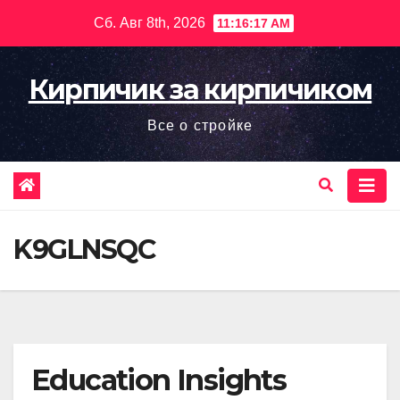
Перейти
Сб. Авг 8th, 2026
11:16:19 AM
к
содержимому
Кирпичик за кирпичиком
Все о стройке
K9GLNSQC
Education Insights