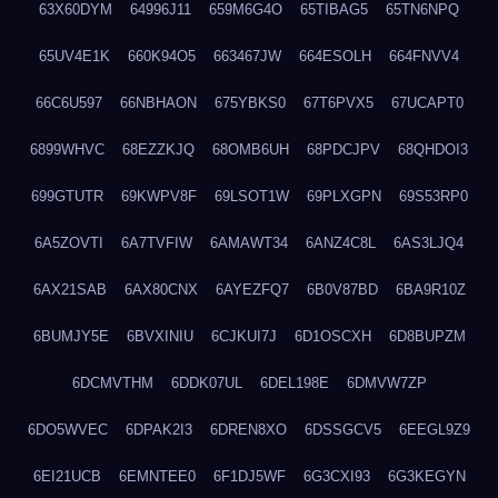
63X60DYM
64996J11
659M6G4O
65TIBAG5
65TN6NPQ
65UV4E1K
660K94O5
663467JW
664ESOLH
664FNVV4
66C6U597
66NBHAON
675YBKS0
67T6PVX5
67UCAPT0
6899WHVC
68EZZKJQ
68OMB6UH
68PDCJPV
68QHDOI3
699GTUTR
69KWPV8F
69LSOT1W
69PLXGPN
69S53RP0
6A5ZOVTI
6A7TVFIW
6AMAWT34
6ANZ4C8L
6AS3LJQ4
6AX21SAB
6AX80CNX
6AYEZFQ7
6B0V87BD
6BA9R10Z
6BUMJY5E
6BVXINIU
6CJKUI7J
6D1OSCXH
6D8BUPZM
6DCMVTHM
6DDK07UL
6DEL198E
6DMVW7ZP
6DO5WVEC
6DPAK2I3
6DREN8XO
6DSSGCV5
6EEGL9Z9
6EI21UCB
6EMNTEE0
6F1DJ5WF
6G3CXI93
6G3KEGYN