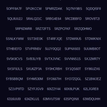
5OPF8A7F
5PI2KCCW
5PMRZDAK
5Q7NY9BS
5QDQI5F8
5QL8UU2J
5RALQ21C
5RBG4E64
5RCDBBFD
5ROV8T2I
5RP6DWR8
5RZ72FTS
5RZPCFKF
5RZQDHMO
5SNLKYWW
5ST3XE0K
5T4RFJQE
5TDWI9U5
5TDWKNIX
5THBIEFD
5TVPRN5V
5UJY0QQ2
5UPNX603
5UUMB8OT
5V5K9CVS
5VB3LIYB
5VTXJVNC
5VVNNS1S
5XJ2MR7Y
5XSF9JLS
5XU6ZP3A
5Y0HCRBH
5Y1QS60T
5Y86UZX6
5YB5BBQM
5YHM530M
5YO667IH
5YO7ZQGL
5Z1BWJEZ
5Z1VP9TD
5ZYFJGV9
60IZ2Y44
60X8LPUK
62LJGRE8
6316UU0I
634ZKLU1
63MVU7SW
63SPQINX
63WDQUHH