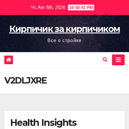
Перейти
Чт. Авг 6th, 2026
10:50:42 PM
к
содержимому
Кирпичик за кирпичиком
Все о стройке
V2DLJXRE
Health Insights