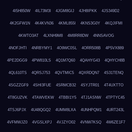
4I5H850W
4IL73M3I
4JGM8GIJ
4JH8IPKK
4JS349D2
4K2GFW1N
4K4KVN36
4KML855I
4KNS3G0Y
4KQJIFMI
4KWTO3AT
4LXNH9M8
4M8RR8DW
4NNSAVOG
4NOFJHTI
4NRBYMY1
4O9WC0SL
4ORR508B
4P5VX889
4PE2DGG9
4PW810LS
4Q1M7Q60
4QAHYG43
4QHYCH8B
4QL610TS
4QRSJ753
4QVTMIC5
4QXRDQN7
4S31TENQ
4SGZZGF9
4SHI3FUE
4SRMCB32
4SYJTR01
4T4UXTTO
4T8GUZVK
4TAWVEKW
4TBBI1Y5
4TJ1ASNW
4TPTYC45
4TSJ6PJX
4U48QGQ2
4UMM8LXA
4UNHPQM1
4URT243L
4VFMWJZ0
4VGSLXPJ
4VJZYO02
4VNW7KSQ
4W6ZE1F7