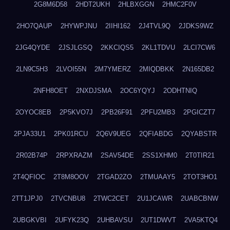
2G8M6D58
2HDT2UKH
2HLBXGGN
2HMC2F0V
2HO7QAUP
2HYWPJNU
2IIHI162
2J4TVL9Q
2JDKS9WZ
2JG4QYDE
2JSJLGSQ
2KKCIQS5
2KL1TDVU
2LCI7CW6
2LN9C5H3
2LVOI55N
2M7YMERZ
2MIQDBKK
2N165DB2
2NFH8OET
2NXDJSMA
2OC6YQYJ
2ODHTNIQ
2OYOC8EB
2P5KVO7J
2PB26F91
2PFU2MB3
2PGICZT7
2PJA33U1
2PK01RCU
2Q6V9UEG
2QFIABDG
2QYABSTR
2R02B74P
2RPXRAZM
2SAV54DE
2SS1XHM0
2T0TIR21
2T4QFIOC
2T8M8OOV
2TGAD2ZO
2TMUAAY5
2TOT3HO1
2TT1JPJ0
2TVCNBU8
2TWC2CET
2U1JCAWR
2UABCBNW
2UBGKVBI
2UFYK23Q
2UHBAVSU
2UT1DWVT
2VA5KTQ4