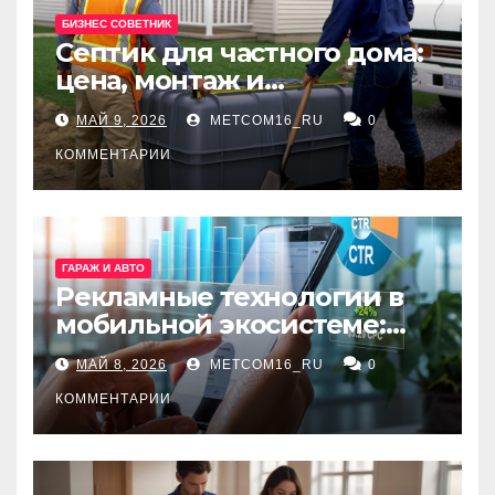
БИЗНЕС СОВЕТНИК
Септик для частного дома:
цена, монтаж и
организация автономной
МАЙ 9, 2026
METCOM16_RU
0
канализации
КОММЕНТАРИИ
ГАРАЖ И АВТО
Рекламные технологии в
мобильной экосистеме:
ключевые сервисы и
МАЙ 8, 2026
METCOM16_RU
0
принципы работы
КОММЕНТАРИИ