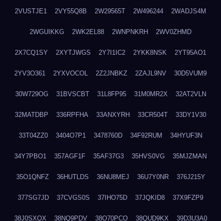
2VUSTJE1
2VY55Q8B
2W29565T
2W496244
2WADJS4M
2WGUIKKG
2WK2EL88
2WNPNKRH
2WV0ZHMD
2X7CQ1SY
2XYTJWGS
2Y7I1IC2
2YKK8NSK
2YT95AO1
2YV3O361
2YXVOCOL
2Z2JNBKZ
2ZAJL9NV
30D5VUM9
30W729OG
31BVSCBT
31L8FP95
31M0MR2X
32AT2VLN
32MATDBP
336RPFHA
33ANXYRH
33CR504T
33DY1V30
33T04ZZ0
3404O7P1
3478760D
34F92RUM
34HYUF3N
34Y7PBO1
357AGF1F
35AF37G3
35HVS0VG
35MJZMAN
35O1QNFZ
36HUTLDS
36NU8MEJ
36U7Y0NR
376J215Y
377SG7JD
37CVGS0S
37IHO75D
37JQKID8
37X9FZP9
38J0SXQX
38NQ9PDV
38O70PCO
38QUD9KX
39D3U3A0