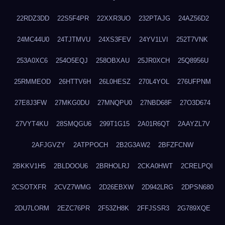
22RDZ3DD
22S5F4PR
22XXR3UO
232PTAJG
24AZ56D2
24MC44U0
24TJTMVU
24XS3FEV
24YV1LVI
252T7VNK
253A0XC6
254O5EQJ
258OBXAU
25JR0XCH
25Q8956U
25RMMEOD
26HTTV6H
26L0HESZ
270L4YOL
276UFPNM
27E8J3FW
27MKG0DU
27MNQPU0
27NBD68F
27O3D674
27VYT4KU
28SMQGU6
299T1G15
2A01R6QT
2AAYZL7V
2AFJGVZY
2ATPPOCH
2B2G3AW2
2BFZFCNW
2BKKV1H5
2BLDOOU6
2BRHOLRJ
2CKA0HWT
2CRELPQI
2CSOTXFR
2CVZ7WMG
2D26EBXW
2D942LRG
2DPSN680
2DU7LORM
2EZC76PR
2F53ZH8K
2FFJSSR3
2G789XQE