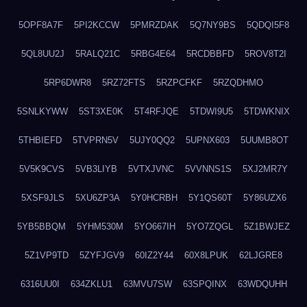
5OPF8A7F
5PI2KCCW
5PMRZDAK
5Q7NY9BS
5QDQI5F8
5QL8UU2J
5RALQ21C
5RBG4E64
5RCDBBFD
5ROV8T2I
5RP6DWR8
5RZ72FTS
5RZPCFKF
5RZQDHMO
5SNLKYWW
5ST3XE0K
5T4RFJQE
5TDWI9U5
5TDWKNIX
5THBIEFD
5TVPRN5V
5UJY0QQ2
5UPNX603
5UUMB8OT
5V5K9CVS
5VB3LIYB
5VTXJVNC
5VVNNS1S
5XJ2MR7Y
5XSF9JLS
5XU6ZP3A
5Y0HCRBH
5Y1QS60T
5Y86UZX6
5YB5BBQM
5YHM530M
5YO667IH
5YO7ZQGL
5Z1BWJEZ
5Z1VP9TD
5ZYFJGV9
60IZ2Y44
60X8LPUK
62LJGRE8
6316UU0I
634ZKLU1
63MVU7SW
63SPQINX
63WDQUHH