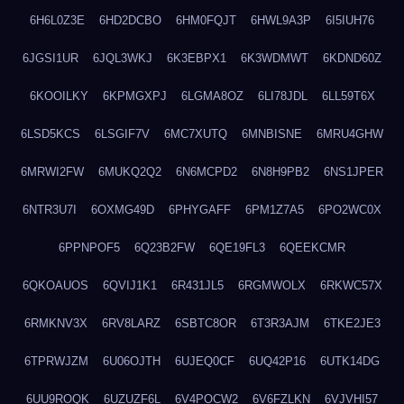
6H6L0Z3E
6HD2DCBO
6HM0FQJT
6HWL9A3P
6I5IUH76
6JGSI1UR
6JQL3WKJ
6K3EBPX1
6K3WDMWT
6KDND60Z
6KOOILKY
6KPMGXPJ
6LGMA8OZ
6LI78JDL
6LL59T6X
6LSD5KCS
6LSGIF7V
6MC7XUTQ
6MNBISNE
6MRU4GHW
6MRWI2FW
6MUKQ2Q2
6N6MCPD2
6N8H9PB2
6NS1JPER
6NTR3U7I
6OXMG49D
6PHYGAFF
6PM1Z7A5
6PO2WC0X
6PPNPOF5
6Q23B2FW
6QE19FL3
6QEEKCMR
6QKOAUOS
6QVIJ1K1
6R431JL5
6RGMWOLX
6RKWC57X
6RMKNV3X
6RV8LARZ
6SBTC8OR
6T3R3AJM
6TKE2JE3
6TPRWJZM
6U06OJTH
6UJEQ0CF
6UQ42P16
6UTK14DG
6UU9ROQK
6UZUZF6L
6V4POCW2
6V6FZLKN
6VJVHI57