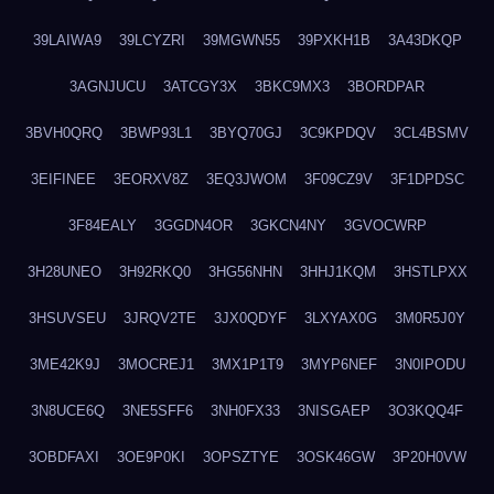
39LAIWA9
39LCYZRI
39MGWN55
39PXKH1B
3A43DKQP
3AGNJUCU
3ATCGY3X
3BKC9MX3
3BORDPAR
3BVH0QRQ
3BWP93L1
3BYQ70GJ
3C9KPDQV
3CL4BSMV
3EIFINEE
3EORXV8Z
3EQ3JWOM
3F09CZ9V
3F1DPDSC
3F84EALY
3GGDN4OR
3GKCN4NY
3GVOCWRP
3H28UNEO
3H92RKQ0
3HG56NHN
3HHJ1KQM
3HSTLPXX
3HSUVSEU
3JRQV2TE
3JX0QDYF
3LXYAX0G
3M0R5J0Y
3ME42K9J
3MOCREJ1
3MX1P1T9
3MYP6NEF
3N0IPODU
3N8UCE6Q
3NE5SFF6
3NH0FX33
3NISGAEP
3O3KQQ4F
3OBDFAXI
3OE9P0KI
3OPSZTYE
3OSK46GW
3P20H0VW