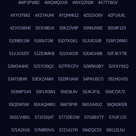
4WP2PW82
4WQWQXX8
4WXQZN38
4X7TT8GV
4XYOT662
4XZYAUHI
4YQHH612
4Z52SO0V
4ZP14UIL
4ZVGSBH0
50JO9B1K
50KZ2V9P
50NNJN5E
50S8F1Z0
510NBX1W
5160U7JM
51D7XGKL
51JUGSIB
51MY24WU
51VJOSDY
51ZE8MKB
522X4O28
52D4GH9B
52FJKYTB
52MOA4HC
52SYO0Q2
52TPECFV
52W5K0BY
52XXY91Q
53ATDBWI
53EKZAMH
53Z8FUAW
54PKU5CO
551HGV0S
553WPS4S
55FLR3W1
55IE9L4V
55JKJF3L
55NCOA72
55QDIRSM
55XAQHMU
56975PIR
56GSA0U2
56QN3KEB
56SCV4BG
571FDQ4T
5771DEGW
57G6BV7Y
57IUFJJS
57LA2HJ6
57N9R0VG
57Z141YR
584ZQC53
58G12L5U