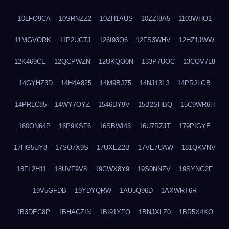
10LFO9CA
10SRNZZ2
10ZH1AUS
10ZZI8A5
1103WHO1
11MGVORK
11P2UCTJ
126I93O6
12FS3WHV
12HZ1JWW
12K469CE
12QCPWZN
12UKQO0N
133P7UOC
13COV7L8
14GYHZ3D
14H4A825
14M9BJ75
14NJ13LJ
14PRJLGB
14PRLC85
14WY7OYZ
1546DY9V
15B2SHBQ
15C9WR6H
160ON64P
16P9KSF6
16SBWI43
16U7RZJT
179PIGYE
17HG5UY8
17SO7X9S
17UXEZ2B
17VE7UAW
181QKVNV
18FL2H11
18UVF9V8
19CWX8Y9
19S0NNZV
19SYNG2F
19V5GFDB
19YDYQRW
1AU5Q96D
1AXWRT6R
1B3DEC8P
1BHACZIN
1BI91YFQ
1BNJXLZ0
1BR5X4KO