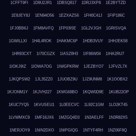
1CFFT9FI
1D9U2JR1
1DBSQ817
1DRJ3XP8
1E2BYTZD
1E8JEY8J
1EN94O56
1EZXAZS6
1FH0C41J
1FIP186C
1FJ0BB6J
1FM8AVFQ
1FP03I5E
1GL2VJGH
1GRISVQA
1GWILLXI
1H4L4ROK
1HAKMC6P
1HDB3VUY
1HHJEK58
1HR93CXT
1I70CGZX
1IASZ8H3
1IF86W04
1IHA2RU7
1IOKJ9IZ
1IOWA7OG
1IWGPKRW
1JEZBYO7
1JFVZL7X
1JKQPSW2
1JL35ZZ0
1JUOBZ9U
1JZ9UNM8
1K1OOBX2
1KJONM1Y
1KJVH227
1KMG68BO
1KQW0D9E
1KUB22OP
1KUC7YQ5
1KVUSEU1
1L0EECVC
1L92C1GM
1LO2KT45
1LVWMXC9
1MF16JX6
1MZGQ4D3
1N3AELFF
1N3R82X5
1NERJOY9
1NIN2DXO
1NIPGIQG
1NTYF4RH
1NZ06F8Q