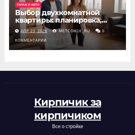
ГАРАЖ И АВТО
Выбор двухкомнатной
квартиры: планировка,
состояние жилья и
АПР 23, 2026
METCOM16_RU
0
проверка документов
КОММЕНТАРИИ
Кирпичик за
кирпичиком
Все о стройке