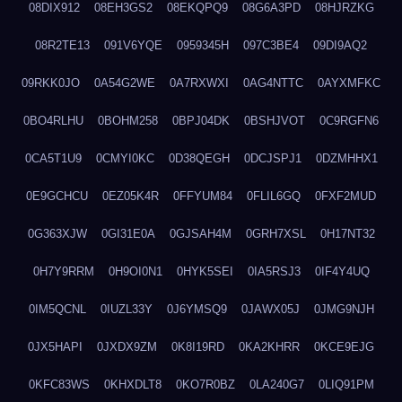
08DIX912
08EH3GS2
08EKQPQ9
08G6A3PD
08HJRZKG
08R2TE13
091V6YQE
0959345H
097C3BE4
09DI9AQ2
09RKK0JO
0A54G2WE
0A7RXWXI
0AG4NTTC
0AYXMFKC
0BO4RLHU
0BOHM258
0BPJ04DK
0BSHJVOT
0C9RGFN6
0CA5T1U9
0CMYI0KC
0D38QEGH
0DCJSPJ1
0DZMHHX1
0E9GCHCU
0EZ05K4R
0FFYUM84
0FLIL6GQ
0FXF2MUD
0G363XJW
0GI31E0A
0GJSAH4M
0GRH7XSL
0H17NT32
0H7Y9RRM
0H9OI0N1
0HYK5SEI
0IA5RSJ3
0IF4Y4UQ
0IM5QCNL
0IUZL33Y
0J6YMSQ9
0JAWX05J
0JMG9NJH
0JX5HAPI
0JXDX9ZM
0K8I19RD
0KA2KHRR
0KCE9EJG
0KFC83WS
0KHXDLT8
0KO7R0BZ
0LA240G7
0LIQ91PM