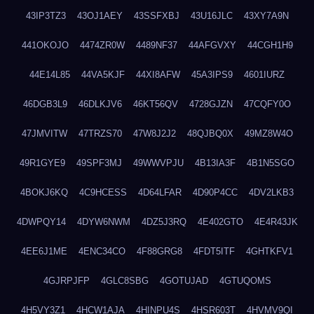
43IP3TZ3
43OJ1AEY
43SSFXBJ
43U16JLC
43XY7A9N
441OKOJO
4474ZR0W
4489NF37
44AFGVXY
44CGH1H9
44E14L85
44VA5KJF
44XI8AFW
45A3IPS9
4601IURZ
46DGB3L9
46DLKJV6
46KT56QV
4728GJZN
47CQFY0O
47JMVITW
47TRZS70
47W8J2J2
48QJBQ0X
49MZ8W4O
49R1GYE9
49SPF3MJ
49WWVPJU
4B13IA3F
4B1N5SGO
4BOKJ6KQ
4C9HCESS
4D64LFAR
4D90P4CC
4DV2LKB3
4DWPQY14
4DYW6NWM
4DZ5J3RQ
4E402GTO
4E4R43JK
4EE6J1ME
4ENC34CO
4F88GRG8
4FDT5ITF
4GHTKFV1
4GJRPJFP
4GLC8SBG
4GOTUJAD
4GTUQOMS
4H5VY3Z1
4HCW1AJA
4HINPU4S
4HSR603T
4HVMV9QI