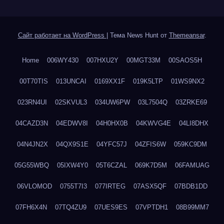
Сайт работает на WordPress
|
Тема News Hunt от
Themeansar
.
Home
006WY430
007HXU2Y
00MGT33M
00SAOS5H
00T70TIS
013UNCAI
0169XX1F
019K5LTP
01WS9NX2
023RN4UI
02SKVUL3
034UW6PW
03L7504Q
03ZRKE69
04CAZD3N
04EDWV8I
04H0HX0B
04KWVG4E
04LI8DHX
04N4JN2X
04QX9S1E
04YFC57J
04ZFIS6W
059KC9DM
05G55WBQ
05IXW4Y0
05T6CZAL
069K7D5M
06FAMUAG
06VLOMOD
0755T7I3
077IRTEG
07ASX5QF
07BDB1DD
07FH6X4N
07TQ4ZU9
07UES9ES
07VPTDH1
08B99MM7