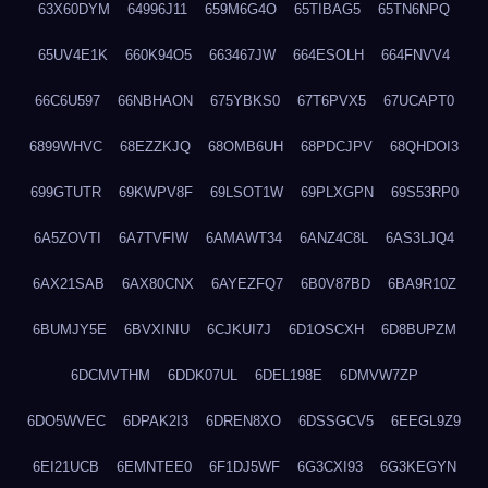
63X60DYM
64996J11
659M6G4O
65TIBAG5
65TN6NPQ
65UV4E1K
660K94O5
663467JW
664ESOLH
664FNVV4
66C6U597
66NBHAON
675YBKS0
67T6PVX5
67UCAPT0
6899WHVC
68EZZKJQ
68OMB6UH
68PDCJPV
68QHDOI3
699GTUTR
69KWPV8F
69LSOT1W
69PLXGPN
69S53RP0
6A5ZOVTI
6A7TVFIW
6AMAWT34
6ANZ4C8L
6AS3LJQ4
6AX21SAB
6AX80CNX
6AYEZFQ7
6B0V87BD
6BA9R10Z
6BUMJY5E
6BVXINIU
6CJKUI7J
6D1OSCXH
6D8BUPZM
6DCMVTHM
6DDK07UL
6DEL198E
6DMVW7ZP
6DO5WVEC
6DPAK2I3
6DREN8XO
6DSSGCV5
6EEGL9Z9
6EI21UCB
6EMNTEE0
6F1DJ5WF
6G3CXI93
6G3KEGYN