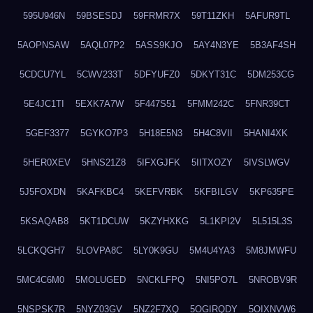
595U946N
59BSESDJ
59FRMR7X
59T11ZKH
5AFUR9TL
5AOPNSAW
5AQL07P2
5ASS9KJO
5AY4N3YE
5B3AF4SH
5CDCU7YL
5CWV233T
5DFYUFZ0
5DKYT31C
5DM253CG
5E4JC1TI
5EXK7A7W
5F447S51
5FMM242C
5FNR39CT
5GEF3377
5GYKO7P3
5H18E5N3
5H4C8VII
5HANI4XK
5HER0XEV
5HNS21Z8
5IFXGJFK
5IITXOZY
5IVSLWGV
5J5FOXDN
5KAFKBC4
5KEFVRBK
5KFBILGV
5KP635PE
5KSAQAB8
5KT1DCUW
5KZYHXKG
5L1KPI2V
5L515L3S
5LCKQGH7
5LOVPA8C
5LY0K9GU
5M4U4YA3
5M8JMWFU
5MC4C6M0
5MOLUGED
5NCKLFPQ
5NI5PO7L
5NROBV9R
5NSPSK7R
5NYZ03GV
5NZ2F7XQ
5OGIRQDY
5OIXNVW6