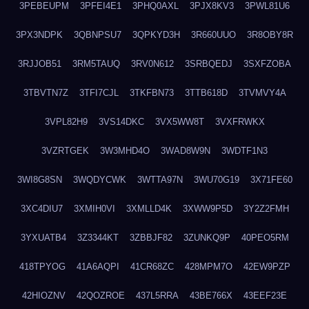
3PEBEUPM
3PFEI4E1
3PHQ0AXL
3PJX8KV3
3PWL81U6
3PX3NDPK
3QBNPSU7
3QPKYD3H
3R660UUO
3R8OBY8R
3RJJOB51
3RM5TAUQ
3RV0N612
3SRBQEDJ
3SXFZOBA
3TBVTN7Z
3TFI7CJL
3TKFBN73
3TTB618D
3TVMVY4A
3VPL82H9
3VS14DKC
3VX5WW8T
3VXFRWKX
3VZRTGEK
3W3MHD4O
3WAD8W9N
3WDTF1N3
3WI8G8SN
3WQDYCWK
3WTTA97N
3WU70G19
3X71FE60
3XC4DIU7
3XMIH0VI
3XMLLD4K
3XWW9P5D
3Y2Z2FMH
3YXUATB4
3Z3344KT
3ZBBJF82
3ZUNKQ9P
40PEO5RM
418TPYOG
41A6AQPI
41CR68ZC
428MPM7O
42EW9PZP
42HIOZNV
42QOZROE
437L5RRA
43BE766X
43EEF23E