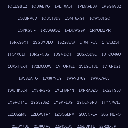
1OELGBE2
1OUI6BYG
1PET0A5T
1PMAFB0V
1PSGIWB2
1Q3BPV0D
1QBCT8D3
1QMT9XGT
1QWO8TSQ
1QYKS8IF
1RCW99QZ
1RDUWSSK
1RYOMZPR
1SFXG5XT
1SSBXDLO
1SZ258AV
1T04TFO9
1T3A32QI
1TQ4XCLI
1URGFNU5
1USMDQTI
1USXOD9C
1UTQO46Q
1UXXH5X4
1V2M00OW
1VHOFJ5Z
1VLGOT3L
1VT6PD21
1VV8ZAHG
1W387VUY
1WFVB76Y
1WPX7P03
1WUHK6D4
1X9NP2FS
1XEHVF4N
1XFRA9ZO
1XS2YS68
1XSROT4L
1YS8YJ6Z
1YSKFL0G
1YUCNSFB
1YYN7W1J
1Z1US2M8
1ZLGWTF7
1ZOCGLFM
206VNFLF
20GH4EFO
2110Y7UD
21J9UIA6
2254Q10C
226DDKTL
22R2IX7P