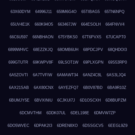
63X60DYM
64996J11
659M6G4O
65TIBAG5
65TN6NPQ
65UV4E1K
660K94O5
663467JW
664ESOLH
664FNVV4
66C6U597
66NBHAON
675YBKS0
67T6PVX5
67UCAPT0
6899WHVC
68EZZKJQ
68OMB6UH
68PDCJPV
68QHDOI3
699GTUTR
69KWPV8F
69LSOT1W
69PLXGPN
69S53RP0
6A5ZOVTI
6A7TVFIW
6AMAWT34
6ANZ4C8L
6AS3LJQ4
6AX21SAB
6AX80CNX
6AYEZFQ7
6B0V87BD
6BA9R10Z
6BUMJY5E
6BVXINIU
6CJKUI7J
6D1OSCXH
6D8BUPZM
6DCMVTHM
6DDK07UL
6DEL198E
6DMVW7ZP
6DO5WVEC
6DPAK2I3
6DREN8XO
6DSSGCV5
6EEGL9Z9