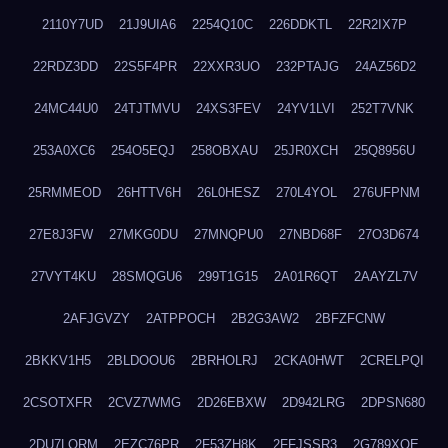
2110Y7UD
21J9UIA6
2254Q10C
226DDKTL
22R2IX7P
22RDZ3DD
22S5F4PR
22XXR3UO
232PTAJG
24AZ56D2
24MC44U0
24TJTMVU
24XS3FEV
24YV1LVI
252T7VNK
253A0XC6
254O5EQJ
258OBXAU
25JR0XCH
25Q8956U
25RMMEOD
26HTTV6H
26L0HESZ
270L4YOL
276UFPNM
27E8J3FW
27MKG0DU
27MNQPU0
27NBD68F
27O3D674
27VYT4KU
28SMQGU6
299T1G15
2A01R6QT
2AAYZL7V
2AFJGVZY
2ATPPOCH
2B2G3AW2
2BFZFCNW
2BKKV1H5
2BLDOOU6
2BRHOLRJ
2CKA0HWT
2CRELPQI
2CSOTXFR
2CVZ7WMG
2D26EBXW
2D942LRG
2DPSN680
2DU7LORM
2EZC76PR
2F53ZH8K
2FFJSSR3
2G789XQE