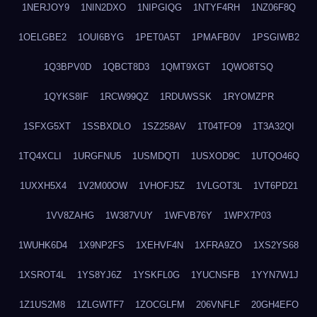
1NERJOY9
1NIN2DXO
1NIPGIQG
1NTYF4RH
1NZ06F8Q
1OELGBE2
1OUI6BYG
1PET0A5T
1PMAFB0V
1PSGIWB2
1Q3BPV0D
1QBCT8D3
1QMT9XGT
1QWO8TSQ
1QYKS8IF
1RCW99QZ
1RDUWSSK
1RYOMZPR
1SFXG5XT
1SSBXDLO
1SZ258AV
1T04TFO9
1T3A32QI
1TQ4XCLI
1URGFNU5
1USMDQTI
1USXOD9C
1UTQO46Q
1UXXH5X4
1V2M00OW
1VHOFJ5Z
1VLGOT3L
1VT6PD21
1VV8ZAHG
1W387VUY
1WFVB76Y
1WPX7P03
1WUHK6D4
1X9NP2FS
1XEHVF4N
1XFRA9ZO
1XS2YS68
1XSROT4L
1YS8YJ6Z
1YSKFL0G
1YUCNSFB
1YYN7W1J
1Z1US2M8
1ZLGWTF7
1ZOCGLFM
206VNFLF
20GH4EFO