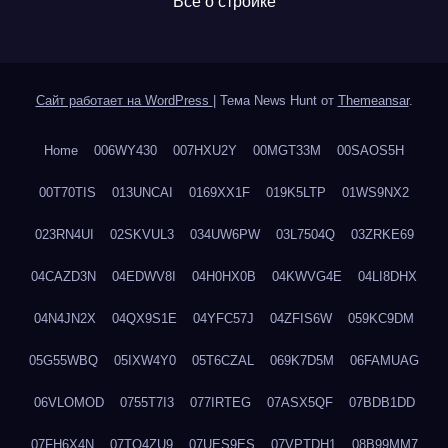
Все о стройке
Сайт работает на WordPress
|
Тема News Hunt от
Themeansar
.
Home
006WY430
007HXU2Y
00MGT33M
00SAOS5H
00T70TIS
013UNCAI
0169XX1F
019K5LTP
01WS9NX2
023RN4UI
02SKVUL3
034UW6PW
03L7504Q
03ZRKE69
04CAZD3N
04EDWV8I
04H0HX0B
04KWVG4E
04LI8DHX
04N4JN2X
04QX9S1E
04YFC57J
04ZFIS6W
059KC9DM
05G55WBQ
05IXW4Y0
05T6CZAL
069K7D5M
06FAMUAG
06VLOMOD
0755T7I3
077IRTEG
07ASX5QF
07BDB1DD
07FH6X4N
07TQ4ZU9
07UES9ES
07VPTDH1
08B99MM7