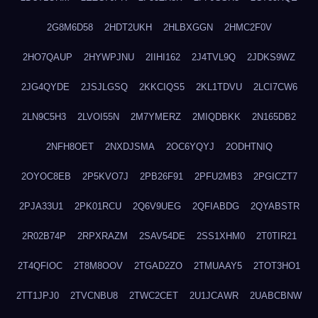
2G8M6D58
2HDT2UKH
2HLBXGGN
2HMC2F0V
2HO7QAUP
2HYWPJNU
2IIHI162
2J4TVL9Q
2JDKS9WZ
2JG4QYDE
2JSJLGSQ
2KKCIQS5
2KL1TDVU
2LCI7CW6
2LN9C5H3
2LVOI55N
2M7YMERZ
2MIQDBKK
2N165DB2
2NFH8OET
2NXDJSMA
2OC6YQYJ
2ODHTNIQ
2OYOC8EB
2P5KVO7J
2PB26F91
2PFU2MB3
2PGICZT7
2PJA33U1
2PK01RCU
2Q6V9UEG
2QFIABDG
2QYABSTR
2R02B74P
2RPXRAZM
2SAV54DE
2SS1XHM0
2T0TIR21
2T4QFIOC
2T8M8OOV
2TGAD2ZO
2TMUAAY5
2TOT3HO1
2TT1JPJ0
2TVCNBU8
2TWC2CET
2U1JCAWR
2UABCBNW