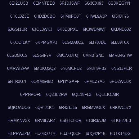
6EI21UCB
6EMNTEE0
6F1DJ5WF
6G3CXI93
6G3KEGYN
6H6L0Z3E
6HD2DCBO
6HM0FQJT
6HWL9A3P
6I5IUH76
6JGSI1UR
6JQL3WKJ
6K3EBPX1
6K3WDMWT
6KDND60Z
6KOOILKY
6KPMGXPJ
6LGMA8OZ
6LI78JDL
6LL59T6X
6LSD5KCS
6LSGIF7V
6MC7XUTQ
6MNBISNE
6MRU4GHW
6MRWI2FW
6MUKQ2Q2
6N6MCPD2
6N8H9PB2
6NS1JPER
6NTR3U7I
6OXMG49D
6PHYGAFF
6PM1Z7A5
6PO2WC0X
6PPNPOF5
6Q23B2FW
6QE19FL3
6QEEKCMR
6QKOAUOS
6QVIJ1K1
6R431JL5
6RGMWOLX
6RKWC57X
6RMKNV3X
6RV8LARZ
6SBTC8OR
6T3R3AJM
6TKE2JE3
6TPRWJZM
6U06OJTH
6UJEQ0CF
6UQ42P16
6UTK14DG