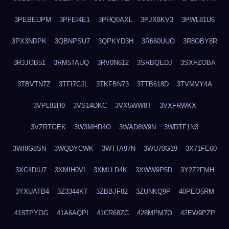
3PEBEUPM
3PFEI4E1
3PHQ0AXL
3PJX8KV3
3PWL81U6
3PX3NDPK
3QBNPSU7
3QPKYD3H
3R660UUO
3R8OBY8R
3RJJOB51
3RM5TAUQ
3RV0N612
3SRBQEDJ
3SXFZOBA
3TBVTN7Z
3TFI7CJL
3TKFBN73
3TTB618D
3TVMVY4A
3VPL82H9
3VS14DKC
3VX5WW8T
3VXFRWKX
3VZRTGEK
3W3MHD4O
3WAD8W9N
3WDTF1N3
3WI8G8SN
3WQDYCWK
3WTTA97N
3WU70G19
3X71FE60
3XC4DIU7
3XMIH0VI
3XMLLD4K
3XWW9P5D
3Y2Z2FMH
3YXUATB4
3Z3344KT
3ZBBJF82
3ZUNKQ9P
40PEO5RM
418TPYOG
41A6AQPI
41CR68ZC
428MPM7O
42EW9PZP