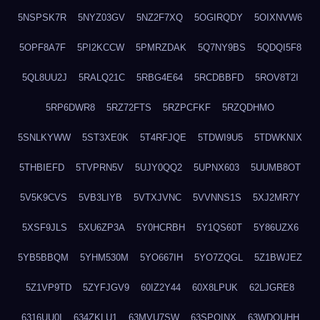
5NSPSK7R
5NYZ03GV
5NZ2F7XQ
5OGIRQDY
5OIXNVW6
5OPF8A7F
5PI2KCCW
5PMRZDAK
5Q7NY9BS
5QDQI5F8
5QL8UU2J
5RALQ21C
5RBG4E64
5RCDBBFD
5ROV8T2I
5RP6DWR8
5RZ72FTS
5RZPCFKF
5RZQDHMO
5SNLKYWW
5ST3XE0K
5T4RFJQE
5TDWI9U5
5TDWKNIX
5THBIEFD
5TVPRN5V
5UJY0QQ2
5UPNX603
5UUMB8OT
5V5K9CVS
5VB3LIYB
5VTXJVNC
5VVNNS1S
5XJ2MR7Y
5XSF9JLS
5XU6ZP3A
5Y0HCRBH
5Y1QS60T
5Y86UZX6
5YB5BBQM
5YHM530M
5YO667IH
5YO7ZQGL
5Z1BWJEZ
5Z1VP9TD
5ZYFJGV9
60IZ2Y44
60X8LPUK
62LJGRE8
6316UU0I
634ZKLU1
63MVU7SW
63SPQINX
63WDQUHH