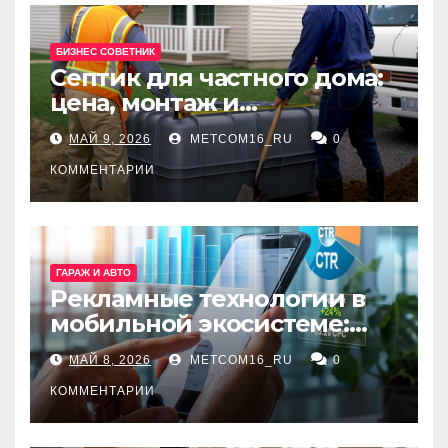
БИЗНЕС СОВЕТНИК
Септик для частного дома:
цена, монтаж и
организация автономной
МАЙ 9, 2026
METCOM16_RU
0
канализации
КОММЕНТАРИИ
ГАРАЖ И АВТО
Рекламные технологии в
мобильной экосистеме:
ключевые сервисы и
МАЙ 8, 2026
METCOM16_RU
0
принципы работы
КОММЕНТАРИИ