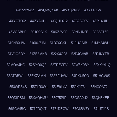
4WP2PW82
4WQWQXX8
4WXQZN38
4X7TT8GV
4XYOT662
4XZYAUHI
4YQHH612
4Z52SO0V
4ZP14UIL
4ZVGSBH0
50JO9B1K
50KZ2V9P
50NNJN5E
50S8F1Z0
510NBX1W
5160U7JM
51D7XGKL
51JUGSIB
51MY24WU
51VJOSDY
51ZE8MKB
522X4O28
52D4GH9B
52FJKYTB
52MOA4HC
52SYO0Q2
52TPECFV
52W5K0BY
52XXY91Q
53ATDBWI
53EKZAMH
53Z8FUAW
54PKU5CO
551HGV0S
553WPS4S
55FLR3W1
55IE9L4V
55JKJF3L
55NCOA72
55QDIRSM
55XAQHMU
56975PIR
56GSA0U2
56QN3KEB
56SCV4BG
571FDQ4T
5771DEGW
57G6BV7Y
57IUFJJS