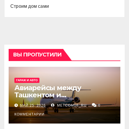
Строим дом сами
ВЫ ПРОПУСТИЛИ
ГАРАЖ И АВТО
Авиарейсы между
Ташкентом и
Екатеринбургом
МАЙ 25, 2026
METCOM16_RU
0
КОММЕНТАРИИ