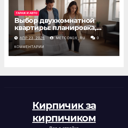
ГАРАЖ И АВТО
Выбор двухкомнатной
квартиры: планировка,
состояние жилья и
АПР 23, 2026
METCOM16_RU
0
проверка документов
КОММЕНТАРИИ
Кирпичик за
кирпичиком