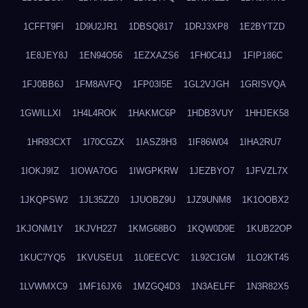
1CFFT9FI
1D9U2JR1
1DBSQ817
1DRJ3XP8
1E2BYTZD
1E8JEY8J
1EN94O56
1EZXAZS6
1FH0C41J
1FIP186C
1FJ0BB6J
1FM8AVFQ
1FP03I5E
1GL2VJGH
1GRISVQA
1GWILLXI
1H4L4ROK
1HAKMC6P
1HDB3VUY
1HHJEK58
1HR93CXT
1I70CGZX
1IASZ8H3
1IF86W04
1IHA2RU7
1IOKJ9IZ
1IOWA7OG
1IWGPKRW
1JEZBYO7
1JFVZL7X
1JKQPSW2
1JL35ZZ0
1JUOBZ9U
1JZ9UNM8
1K1OOBX2
1KJONM1Y
1KJVH227
1KMG68BO
1KQW0D9E
1KUB22OP
1KUC7YQ5
1KVUSEU1
1L0EECVC
1L92C1GM
1LO2KT45
1LVWMXC9
1MF16JX6
1MZGQ4D3
1N3AELFF
1N3R82X5