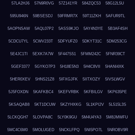
57LA2HJ6
57N9R0VG
57Z141YR
584ZQC53
58G12L5U
595U946N
59BSESDJ
59FRMR7X
59T11ZKH
5AFUR9TL
5AOPNSAW
5AQL07P2
5ASS9KJO
5AY4N3YE
5B3AF4SH
5CDCU7YL
5CWV233T
5DFYUFZ0
5DKYT31C
5DM253CG
5E4JC1TI
5EXK7A7W
5F447S51
5FMM242C
5FNR39CT
5GEF3377
5GYKO7P3
5H18E5N3
5H4C8VII
5HANI4XK
5HER0XEV
5HNS21Z8
5IFXGJFK
5IITXOZY
5IVSLWGV
5J5FOXDN
5KAFKBC4
5KEFVRBK
5KFBILGV
5KP635PE
5KSAQAB8
5KT1DCUW
5KZYHXKG
5L1KPI2V
5L515L3S
5LCKQGH7
5LOVPA8C
5LY0K9GU
5M4U4YA3
5M8JMWFU
5MC4C6M0
5MOLUGED
5NCKLFPQ
5NI5PO7L
5NROBV9R