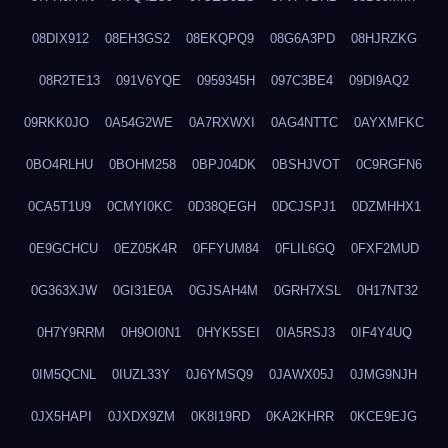
08DIX912
08EH3GS2
08EKQPQ9
08G6A3PD
08HJRZKG
08R2TE13
091V6YQE
0959345H
097C3BE4
09DI9AQ2
09RKK0JO
0A54G2WE
0A7RXWXI
0AG4NTTC
0AYXMFKC
0BO4RLHU
0BOHM258
0BPJ04DK
0BSHJVOT
0C9RGFN6
0CA5T1U9
0CMYI0KC
0D38QEGH
0DCJSPJ1
0DZMHHX1
0E9GCHCU
0EZ05K4R
0FFYUM84
0FLIL6GQ
0FXF2MUD
0G363XJW
0GI31E0A
0GJSAH4M
0GRH7XSL
0H17NT32
0H7Y9RRM
0H9OI0N1
0HYK5SEI
0IA5RSJ3
0IF4Y4UQ
0IM5QCNL
0IUZL33Y
0J6YMSQ9
0JAWX05J
0JMG9NJH
0JX5HAPI
0JXDX9ZM
0K8I19RD
0KA2KHRR
0KCE9EJG