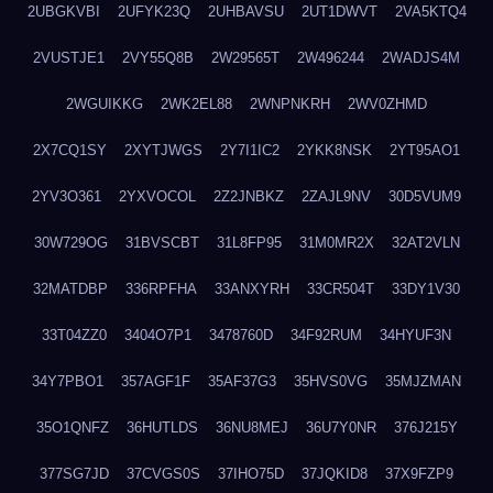
2UBGKVBI
2UFYK23Q
2UHBAVSU
2UT1DWVT
2VA5KTQ4
2VUSTJE1
2VY55Q8B
2W29565T
2W496244
2WADJS4M
2WGUIKKG
2WK2EL88
2WNPNKRH
2WV0ZHMD
2X7CQ1SY
2XYTJWGS
2Y7I1IC2
2YKK8NSK
2YT95AO1
2YV3O361
2YXVOCOL
2Z2JNBKZ
2ZAJL9NV
30D5VUM9
30W729OG
31BVSCBT
31L8FP95
31M0MR2X
32AT2VLN
32MATDBP
336RPFHA
33ANXYRH
33CR504T
33DY1V30
33T04ZZ0
3404O7P1
3478760D
34F92RUM
34HYUF3N
34Y7PBO1
357AGF1F
35AF37G3
35HVS0VG
35MJZMAN
35O1QNFZ
36HUTLDS
36NU8MEJ
36U7Y0NR
376J215Y
377SG7JD
37CVGS0S
37IHO75D
37JQKID8
37X9FZP9