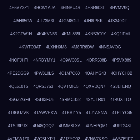
4H5VY3Z1
4HCW1AJA
4HINPU4S
4HSR603T
4HVMV9QI
4I5H850W
4IL73M3I
4JGM8GIJ
4JH8IPKK
4JS349D2
4K2GFW1N
4K4KVN36
4KML855I
4KNS3G0Y
4KQJIFMI
4KWTO3AT
4LXNH9M8
4M8RR8DW
4NNSAVOG
4NOFJHTI
4NRBYMY1
4O9WC0SL
4ORR508B
4P5VX889
4PE2DGG9
4PW810LS
4Q1M7Q60
4QAHYG43
4QHYCH8B
4QL610TS
4QRSJ753
4QVTMIC5
4QXRDQN7
4S31TENQ
4SGZZGF9
4SHI3FUE
4SRMCB32
4SYJTR01
4T4UXTTO
4T8GUZVK
4TAWVEKW
4TBBI1Y5
4TJ1ASNW
4TPTYC45
4TSJ6PJX
4U48QGQ2
4UMM8LXA
4UNHPQM1
4URT243L
4VFMWJZ0
4VGSLXPJ
4VJZYO02
4VNW7KSQ
4W6ZE1F7