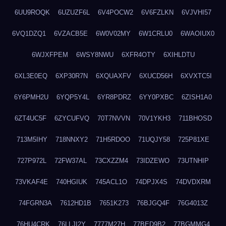
6UU9ROQK
6UZUZF6L
6V4POCW2
6V6FZLKN
6VJVHI57
6VQ1DZQ1
6VZACB5E
6W0V02MY
6W1CRLU0
6WAOIUX0
6WJXFPEM
6WSY8NWU
6XFR4OTY
6XIHLDTU
6XL3E0EQ
6XP30R7N
6XQUAXFV
6XUCD56H
6XVXTC5I
6Y6PMH2U
6YQP5Y4L
6YR8PDRZ
6YY0PXBC
6ZISH1A0
6ZT4UC5F
6ZYCUFVQ
70T7NVVN
70V1YKH3
711BHOSD
713M5IHY
718NNXY2
71H5RDOO
71UQJY58
725P81XE
727P972L
72FW37AL
73CXZZM4
73IDZEWO
73UTNHIP
73VKAF4E
740HGIUK
745ACL1O
74DPJX4S
74DVDXRM
74FGRN3A
7612HD1B
7651K273
76BJGQ4F
76G4013Z
76HU4CRK
76LLJI2Y
7777M27H
77BED9B2
77BGMMG4