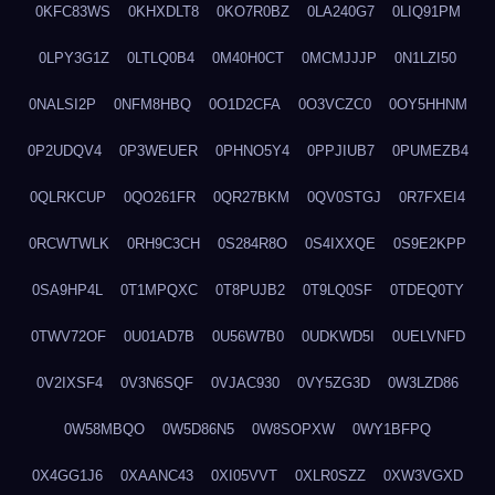
0KFC83WS
0KHXDLT8
0KO7R0BZ
0LA240G7
0LIQ91PM
0LPY3G1Z
0LTLQ0B4
0M40H0CT
0MCMJJJP
0N1LZI50
0NALSI2P
0NFM8HBQ
0O1D2CFA
0O3VCZC0
0OY5HHNM
0P2UDQV4
0P3WEUER
0PHNO5Y4
0PPJIUB7
0PUMEZB4
0QLRKCUP
0QO261FR
0QR27BKM
0QV0STGJ
0R7FXEI4
0RCWTWLK
0RH9C3CH
0S284R8O
0S4IXXQE
0S9E2KPP
0SA9HP4L
0T1MPQXC
0T8PUJB2
0T9LQ0SF
0TDEQ0TY
0TWV72OF
0U01AD7B
0U56W7B0
0UDKWD5I
0UELVNFD
0V2IXSF4
0V3N6SQF
0VJAC930
0VY5ZG3D
0W3LZD86
0W58MBQO
0W5D86N5
0W8SOPXW
0WY1BFPQ
0X4GG1J6
0XAANC43
0XI05VVT
0XLR0SZZ
0XW3VGXD