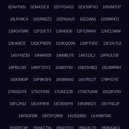
0ZAVTHSI
0ZM4J2CX
0ZVYGAG2
0ZXS0PVO
105XMS37
10LFO9CA
10SRNZZ2
10ZH1AUS
10ZZI8A5
1103WHO1
11MGVORK
11P2UCTJ
126I93O6
12FS3WHV
12HZ1JWW
12K469CE
12QCPWZN
12UKQO0N
133P7UOC
13COV7L8
14GYHZ3D
14H4A825
14M9BJ75
14NJ13LJ
14PRJLGB
14PRLC85
14WY7OYZ
1546DY9V
15B2SHBQ
15C9WR6H
160ON64P
16P9KSF6
16SBWI43
16U7RZJT
179PIGYE
17HG5UY8
17SO7X9S
17UXEZ2B
17VE7UAW
181QKVNV
18FL2H11
18UVF9V8
19CWX8Y9
19S0NNZV
19SYNG2F
19V5GFDB
19YDYQRW
1AU5Q96D
1AXWRT6R
1B3DEC8P
1BHACZIN
1BI91YFQ
1BNJXLZ0
1BR5X4KO