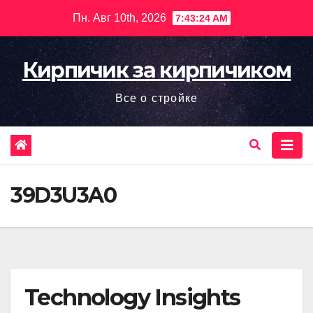
Перейти
Пн. Авг 10th, 2026
7:43:26 AM
к
содержимому
Кирпичик за кирпичиком
Все о стройке
39D3U3A0
Technology Insights