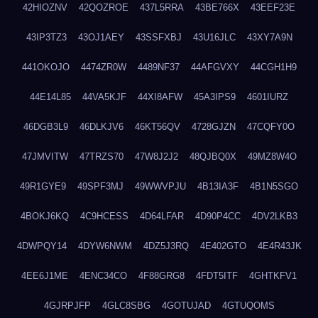
42HIOZNV
42QOZROE
437L5RRA
43BE766X
43EEF23E
43IP3TZ3
43OJ1AEY
43SSFXBJ
43U16JLC
43XY7A9N
441OKOJO
4474ZR0W
4489NF37
44AFGVXY
44CGH1H9
44E14L85
44VA5KJF
44XI8AFW
45A3IPS9
4601IURZ
46DGB3L9
46DLKJV6
46KT56QV
4728GJZN
47CQFY0O
47JMVITW
47TRZS70
47W8J2J2
48QJBQ0X
49MZ8W4O
49R1GYE9
49SPF3MJ
49WWVPJU
4B13IA3F
4B1N5SGO
4BOKJ6KQ
4C9HCESS
4D64LFAR
4D90P4CC
4DV2LKB3
4DWPQY14
4DYW6NWM
4DZ5J3RQ
4E402GTO
4E4R43JK
4EE6J1ME
4ENC34CO
4F88GRG8
4FDT5ITF
4GHTKFV1
4GJRPJFP
4GLC8SBG
4GOTUJAD
4GTUQOMS