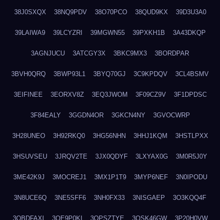
38J0SXQX
38NQ9PDV
38O70PCO
38QUD9KX
39D3U3A0
39LAIWA9
39LCYZRI
39MGWN55
39PXKH1B
3A43DKQP
3AGNJUCU
3ATCGY3X
3BKC9MX3
3BORDPAR
3BVH0QRQ
3BWP93L1
3BYQ70GJ
3C9KPDQV
3CL4BSMV
3EIFINEE
3EORXV8Z
3EQ3JWOM
3F09CZ9V
3F1DPDSC
3F84EALY
3GGDN4OR
3GKCN4NY
3GVOCWRP
3H28UNEO
3H92RKQ0
3HG56NHN
3HHJ1KQM
3HSTLPXX
3HSUVSEU
3JRQV2TE
3JX0QDYF
3LXYAX0G
3M0R5J0Y
3ME42K9J
3MOCREJ1
3MX1P1T9
3MYP6NEF
3N0IPODU
3N8UCE6Q
3NE5SFF6
3NH0FX33
3NISGAEP
3O3KQQ4F
3OBDFAXI
3OE9P0KI
3OPSZTYE
3OSK46GW
3P20H0VW