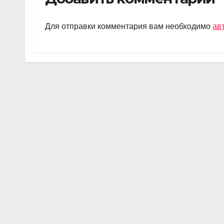
gr
s
o
а
a
A
kl
в
Для отправки комментария вам необходимо
ав
m
p
a
и
p
ss
ть
ni
ki