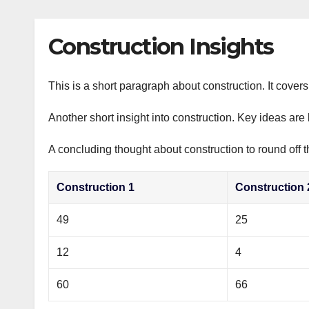
р
p
l
а
Construction Insights
a
в
s
и
s
This is a short paragraph about construction. It cover
т
n
ь
Another short insight into construction. Key ideas are 
i
A concluding thought about construction to round off t
k
i
Construction 1
Construction 
49
25
12
4
60
66