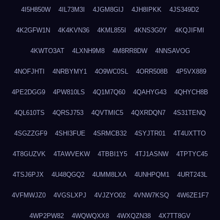
4I5H850W
4IL73M3I
4JGM8GIJ
4JH8IPKK
4JS349D2
4K2GFW1N
4K4KVN36
4KML855I
4KNS3G0Y
4KQJIFMI
4KWTO3AT
4LXNH9M8
4M8RR8DW
4NNSAVOG
4NOFJHTI
4NRBYMY1
4O9WC0SL
4ORR508B
4P5VX889
4PE2DGG9
4PW810LS
4Q1M7Q60
4QAHYG43
4QHYCH8B
4QL610TS
4QRSJ753
4QVTMIC5
4QXRDQN7
4S31TENQ
4SGZZGF9
4SHI3FUE
4SRMCB32
4SYJTR01
4T4UXTTO
4T8GUZVK
4TAWVEKW
4TBBI1Y5
4TJ1ASNW
4TPTYC45
4TSJ6PJX
4U48QGQ2
4UMM8LXA
4UNHPQM1
4URT243L
4VFMWJZ0
4VGSLXPJ
4VJZYO02
4VNW7KSQ
4W6ZE1F7
4WP2PW82
4WQWQXX8
4WXQZN38
4X7TT8GV