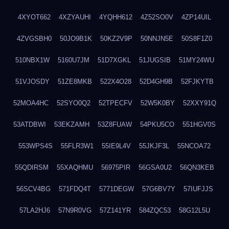
4XYOT662
4XZYAUHI
4YQHH612
4Z52SO0V
4ZP14UIL
4ZVGSBH0
50JO9B1K
50KZ2V9P
50NNJN5E
50S8F1Z0
510NBX1W
5160U7JM
51D7XGKL
51JUGSIB
51MY24WU
51VJOSDY
51ZE8MKB
522X4O28
52D4GH9B
52FJKYTB
52MOA4HC
52SYO0Q2
52TPECFV
52W5K0BY
52XXY91Q
53ATDBWI
53EKZAMH
53Z8FUAW
54PKU5CO
551HGV0S
553WPS4S
55FLR3W1
55IE9L4V
55JKJF3L
55NCOA72
55QDIRSM
55XAQHMU
56975PIR
56GSA0U2
56QN3KEB
56SCV4BG
571FDQ4T
5771DEGW
57G6BV7Y
57IUFJJS
57LA2HJ6
57N9R0VG
57Z141YR
584ZQC53
58G12L5U