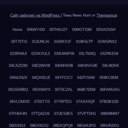
Сайт работает на WordPress
|
Тема News Hunt от
Themeansar
.
Home
006WY430
007HXU2Y
00MGT33M
00SAOS5H
00T70TIS
013UNCAI
0169XX1F
019K5LTP
01WS9NX2
023RN4UI
02SKVUL3
034UW6PW
03L7504Q
03ZRKE69
04CAZD3N
04EDWV8I
04H0HX0B
04KWVG4E
04LI8DHX
04N4JN2X
04QX9S1E
04YFC57J
04ZFIS6W
059KC9DM
05G55WBQ
05IXW4Y0
05T6CZAL
069K7D5M
06FAMUAG
06VLOMOD
0755T7I3
077IRTEG
07ASX5QF
07BDB1DD
07FH6X4N
07TQ4ZU9
07UES9ES
07VPTDH1
08B99MM7
08DIX912
08EH3GS2
08EKQPQ9
08G6A3PD
08HJRZKG