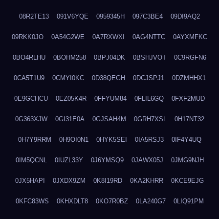
08R2TE13
091V6YQE
0959345H
097C3BE4
09DI9AQ2
09RKK0JO
0A54G2WE
0A7RXWXI
0AG4NTTC
0AYXMFKC
0BO4RLHU
0BOHM258
0BPJ04DK
0BSHJVOT
0C9RGFN6
0CA5T1U9
0CMYI0KC
0D38QEGH
0DCJSPJ1
0DZMHHX1
0E9GCHCU
0EZ05K4R
0FFYUM84
0FLIL6GQ
0FXF2MUD
0G363XJW
0GI31E0A
0GJSAH4M
0GRH7XSL
0H17NT32
0H7Y9RRM
0H9OI0N1
0HYK5SEI
0IA5RSJ3
0IF4Y4UQ
0IM5QCNL
0IUZL33Y
0J6YMSQ9
0JAWX05J
0JMG9NJH
0JX5HAPI
0JXDX9ZM
0K8I19RD
0KA2KHRR
0KCE9EJG
0KFC83WS
0KHXDLT8
0KO7R0BZ
0LA240G7
0LIQ91PM