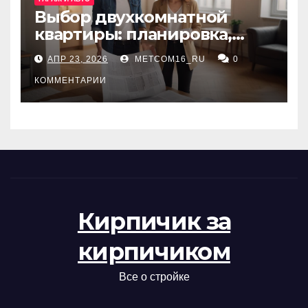
Выбор двухкомнатной
квартиры: планировка,
состояние жилья и
АПР 23, 2026
METCOM16_RU
0
проверка документов
КОММЕНТАРИИ
Кирпичик за
кирпичиком
Все о стройке