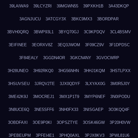
39LAIWA9
39LCYZRI
39MGWN55
39PXKH1B
3A43DKQP
3AGNJUCU
3ATCGY3X
3BKC9MX3
3BORDPAR
3BVH0QRQ
3BWP93L1
3BYQ70GJ
3C9KPDQV
3CL4BSMV
3EIFINEE
3EORXV8Z
3EQ3JWOM
3F09CZ9V
3F1DPDSC
3F84EALY
3GGDN4OR
3GKCN4NY
3GVOCWRP
3H28UNEO
3H92RKQ0
3HG56NHN
3HHJ1KQM
3HSTLPXX
3HSUVSEU
3JRQV2TE
3JX0QDYF
3LXYAX0G
3M0R5J0Y
3ME42K9J
3MOCREJ1
3MX1P1T9
3MYP6NEF
3N0IPODU
3N8UCE6Q
3NE5SFF6
3NH0FX33
3NISGAEP
3O3KQQ4F
3OBDFAXI
3OE9P0KI
3OPSZTYE
3OSK46GW
3P20H0VW
3PEBEUPM
3PFEI4E1
3PHQ0AXL
3PJX8KV3
3PWL81U6