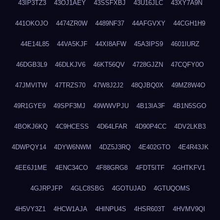
43IP3TZ3
43OJ1AEY
43SSFXBJ
43U16JLC
43XY7A9N
441OKOJO
4474ZR0W
4489NF37
44AFGVXY
44CGH1H9
44E14L85
44VA5KJF
44XI8AFW
45A3IPS9
4601IURZ
46DGB3L9
46DLKJV6
46KT56QV
4728GJZN
47CQFY0O
47JMVITW
47TRZS70
47W8J2J2
48QJBQ0X
49MZ8W4O
49R1GYE9
49SPF3MJ
49WWVPJU
4B13IA3F
4B1N5SGO
4BOKJ6KQ
4C9HCESS
4D64LFAR
4D90P4CC
4DV2LKB3
4DWPQY14
4DYW6NWM
4DZ5J3RQ
4E402GTO
4E4R43JK
4EE6J1ME
4ENC34CO
4F88GRG8
4FDT5ITF
4GHTKFV1
4GJRPJFP
4GLC8SBG
4GOTUJAD
4GTUQOMS
4H5VY3Z1
4HCW1AJA
4HINPU4S
4HSR603T
4HVMV9QI