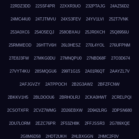
22RDZ3DD
22S5F4PR
22XXR3UO
232PTAJG
24AZ56D2
24MC44U0
24TJTMVU
24XS3FEV
24YV1LVI
252T7VNK
253A0XC6
254O5EQJ
258OBXAU
25JR0XCH
25Q8956U
25RMMEOD
26HTTV6H
26L0HESZ
270L4YOL
276UFPNM
27E8J3FW
27MKG0DU
27MNQPU0
27NBD68F
27O3D674
27VYT4KU
28SMQGU6
299T1G15
2A01R6QT
2AAYZL7V
2AFJGVZY
2ATPPOCH
2B2G3AW2
2BFZFCNW
2BKKV1H5
2BLDOOU6
2BRHOLRJ
2CKA0HWT
2CRELPQI
2CSOTXFR
2CVZ7WMG
2D26EBXW
2D942LRG
2DPSN680
2DU7LORM
2EZC76PR
2F53ZH8K
2FFJSSR3
2G789XQE
2G8M6D58
2HDT2UKH
2HLBXGGN
2HMC2F0V