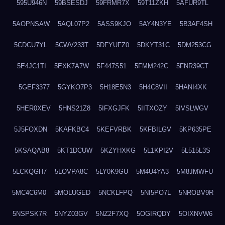
595U946N
59BSESDJ
59FRMR7X
59T11ZKH
5AFUR9TL
5AOPNSAW
5AQL07P2
5ASS9KJO
5AY4N3YE
5B3AF4SH
5CDCU7YL
5CWV233T
5DFYUFZ0
5DKYT31C
5DM253CG
5E4JC1TI
5EXK7A7W
5F447S51
5FMM242C
5FNR39CT
5GEF3377
5GYKO7P3
5H18E5N3
5H4C8VII
5HANI4XK
5HER0XEV
5HNS21Z8
5IFXGJFK
5IITXOZY
5IVSLWGV
5J5FOXDN
5KAFKBC4
5KEFVRBK
5KFBILGV
5KP635PE
5KSAQAB8
5KT1DCUW
5KZYHXKG
5L1KPI2V
5L515L3S
5LCKQGH7
5LOVPA8C
5LY0K9GU
5M4U4YA3
5M8JMWFU
5MC4C6M0
5MOLUGED
5NCKLFPQ
5NI5PO7L
5NROBV9R
5NSPSK7R
5NYZ03GV
5NZ2F7XQ
5OGIRQDY
5OIXNVW6