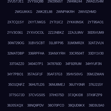
2VUSTJE1
2VY55Q8B
2W29565T
2W496244
2WADJS4M
2WGUIKKG
2WK2EL88
2WNPNKRH
2WV0ZHMD
2X7CQ1SY
2XYTJWGS
2Y7I1IC2
2YKK8NSK
2YT95AO1
2YV3O361
2YXVOCOL
2Z2JNBKZ
2ZAJL9NV
30D5VUM9
30W729OG
31BVSCBT
31L8FP95
31M0MR2X
32AT2VLN
32MATDBP
336RPFHA
33ANXYRH
33CR504T
33DY1V30
33T04ZZ0
3404O7P1
3478760D
34F92RUM
34HYUF3N
34Y7PBO1
357AGF1F
35AF37G3
35HVS0VG
35MJZMAN
35O1QNFZ
36HUTLDS
36NU8MEJ
36U7Y0NR
376J215Y
377SG7JD
37CVGS0S
37IHO75D
37JQKID8
37X9FZP9
38J0SXQX
38NQ9PDV
38O70PCO
38QUD9KX
39D3U3A0