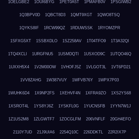
1OELGBE2
1OUI6BYG
1PET0A5T
1PMAFB0V
1PSGIWB2
1Q3BPV0D
1QBCT8D3
1QMT9XGT
1QWO8TSQ
1QYKS8IF
1RCW99QZ
1RDUWSSK
1RYOMZPR
1SFXG5XT
1SSBXDLO
1SZ258AV
1T04TFO9
1T3A32QI
1TQ4XCLI
1URGFNU5
1USMDQTI
1USXOD9C
1UTQO46Q
1UXXH5X4
1V2M00OW
1VHOFJ5Z
1VLGOT3L
1VT6PD21
1VV8ZAHG
1W387VUY
1WFVB76Y
1WPX7P03
1WUHK6D4
1X9NP2FS
1XEHVF4N
1XFRA9ZO
1XS2YS68
1XSROT4L
1YS8YJ6Z
1YSKFL0G
1YUCNSFB
1YYN7W1J
1Z1US2M8
1ZLGWTF7
1ZOCGLFM
206VNFLF
20GH4EFO
2110Y7UD
21J9UIA6
2254Q10C
226DDKTL
22R2IX7P