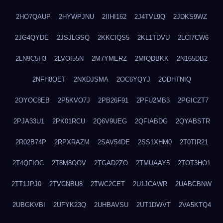
2HO7QAUP
2HYWPJNU
2IIHI162
2J4TVL9Q
2JDKS9WZ
2JG4QYDE
2JSJLGSQ
2KKCIQS5
2KL1TDVU
2LCI7CW6
2LN9C5H3
2LVOI55N
2M7YMERZ
2MIQDBKK
2N165DB2
2NFH8OET
2NXDJSMA
2OC6YQYJ
2ODHTNIQ
2OYOC8EB
2P5KVO7J
2PB26F91
2PFU2MB3
2PGICZT7
2PJA33U1
2PK01RCU
2Q6V9UEG
2QFIABDG
2QYABSTR
2R02B74P
2RPXRAZM
2SAV54DE
2SS1XHM0
2T0TIR21
2T4QFIOC
2T8M8OOV
2TGAD2ZO
2TMUAAY5
2TOT3HO1
2TT1JPJ0
2TVCNBU8
2TWC2CET
2U1JCAWR
2UABCBNW
2UBGKVBI
2UFYK23Q
2UHBAVSU
2UT1DWVT
2VA5KTQ4