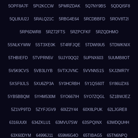
5OPF8A7F
5PI2KCCW
5PMRZDAK
5Q7NY9BS
5QDQI5F8
5QL8UU2J
5RALQ21C
5RBG4E64
5RCDBBFD
5ROV8T2I
5RP6DWR8
5RZ72FTS
5RZPCFKF
5RZQDHMO
5SNLKYWW
5ST3XE0K
5T4RFJQE
5TDWI9U5
5TDWKNIX
5THBIEFD
5TVPRN5V
5UJY0QQ2
5UPNX603
5UUMB8OT
5V5K9CVS
5VB3LIYB
5VTXJVNC
5VVNNS1S
5XJ2MR7Y
5XSF9JLS
5XU6ZP3A
5Y0HCRBH
5Y1QS60T
5Y86UZX6
5YB5BBQM
5YHM530M
5YO667IH
5YO7ZQGL
5Z1BWJEZ
5Z1VP9TD
5ZYFJGV9
60IZ2Y44
60X8LPUK
62LJGRE8
6316UU0I
634ZKLU1
63MVU7SW
63SPQINX
63WDQUHH
63X60DYM
64996J11
659M6G4O
65TIBAG5
65TN6NPQ