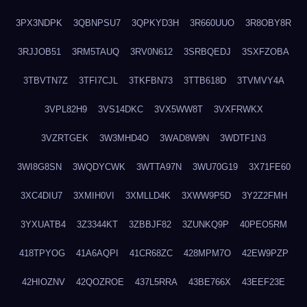
3PX3NDPK
3QBNPSU7
3QPKYD3H
3R660UUO
3R8OBY8R
3RJJOB51
3RM5TAUQ
3RV0N612
3SRBQEDJ
3SXFZOBA
3TBVTN7Z
3TFI7CJL
3TKFBN73
3TTB618D
3TVMVY4A
3VPL82H9
3VS14DKC
3VX5WW8T
3VXFRWKX
3VZRTGEK
3W3MHD4O
3WAD8W9N
3WDTF1N3
3WI8G8SN
3WQDYCWK
3WTTA97N
3WU70G19
3X71FE60
3XC4DIU7
3XMIH0VI
3XMLLD4K
3XWW9P5D
3Y2Z2FMH
3YXUATB4
3Z3344KT
3ZBBJF82
3ZUNKQ9P
40PEO5RM
418TPYOG
41A6AQPI
41CR68ZC
428MPM7O
42EW9PZP
42HIOZNV
42QOZROE
437L5RRA
43BE766X
43EEF23E