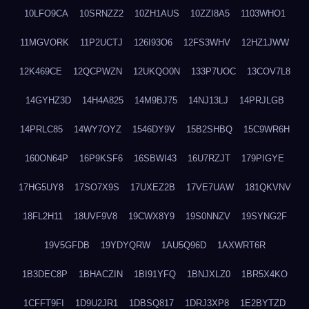
10LFO9CA
10SRNZZ2
10ZH1AUS
10ZZI8A5
1103WHO1
11MGVORK
11P2UCTJ
126I93O6
12FS3WHV
12HZ1JWW
12K469CE
12QCPWZN
12UKQO0N
133P7UOC
13COV7L8
14GYHZ3D
14H4A825
14M9BJ75
14NJ13LJ
14PRJLGB
14PRLC85
14WY7OYZ
1546DY9V
15B2SHBQ
15C9WR6H
160ON64P
16P9KSF6
16SBWI43
16U7RZJT
179PIGYE
17HG5UY8
17SO7X9S
17UXEZ2B
17VE7UAW
181QKVNV
18FL2H11
18UVF9V8
19CWX8Y9
19S0NNZV
19SYNG2F
19V5GFDB
19YDYQRW
1AU5Q96D
1AXWRT6R
1B3DEC8P
1BHACZIN
1BI91YFQ
1BNJXLZ0
1BR5X4KO
1CFFT9FI
1D9U2JR1
1DBSQ817
1DRJ3XP8
1E2BYTZD