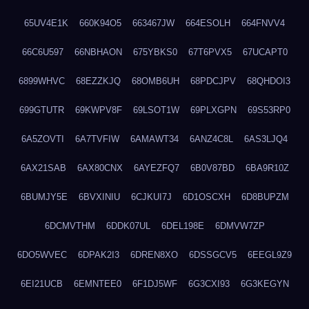
65UV4E1K
660K94O5
663467JW
664ESOLH
664FNVV4
66C6U597
66NBHAON
675YBKS0
67T6PVX5
67UCAPT0
6899WHVC
68EZZKJQ
68OMB6UH
68PDCJPV
68QHDOI3
699GTUTR
69KWPV8F
69LSOT1W
69PLXGPN
69S53RP0
6A5ZOVTI
6A7TVFIW
6AMAWT34
6ANZ4C8L
6AS3LJQ4
6AX21SAB
6AX80CNX
6AYEZFQ7
6B0V87BD
6BA9R10Z
6BUMJY5E
6BVXINIU
6CJKUI7J
6D1OSCXH
6D8BUPZM
6DCMVTHM
6DDK07UL
6DEL198E
6DMVW7ZP
6DO5WVEC
6DPAK2I3
6DREN8XO
6DSSGCV5
6EEGL9Z9
6EI21UCB
6EMNTEE0
6F1DJ5WF
6G3CXI93
6G3KEGYN