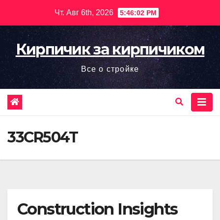
Перейти
Чт. Авг 6th, 2026
5:46:03 PM
к
содержимому
Кирпичик за кирпичиком
Все о стройке
33CR504T
Construction Insights