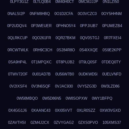
0LPY3G1Z
0LTLQ0B4
0M40H0CT
0MCMJJJP
0N1LZI50
0NALSI2P
0NFM8HBQ
0O1D2CFA
0O3VCZC0
0OY5HHNM
0P2UDQV4
0P3WEUER
0PHNO5Y4
0PPJIUB7
0PUMEZB4
0QLRKCUP
0QO261FR
0QR27BKM
0QV0STGJ
0R7FXEI4
0RCWTWLK
0RH9C3CH
0S284R8O
0S4IXXQE
0S9E2KPP
0SA9HP4L
0T1MPQXC
0T8PUJB2
0T9LQ0SF
0TDEQ0TY
0TWV72OF
0U01AD7B
0U56W7B0
0UDKWD5I
0UELVNFD
0V2IXSF4
0V3N6SQF
0VJAC930
0VY5ZG3D
0W3LZD86
0W58MBQO
0W5D86N5
0W8SOPXW
0WY1BFPQ
0X4GG1J6
0XAANC43
0XI05VVT
0XLR0SZZ
0XW3VGXD
0ZAVTHSI
0ZM4J2CX
0ZVYGAG2
0ZXS0PVO
105XMS37