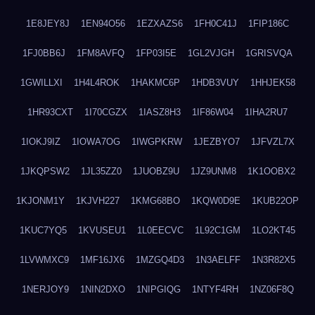
1E8JEY8J
1EN94O56
1EZXAZS6
1FH0C41J
1FIP186C
1FJ0BB6J
1FM8AVFQ
1FP03I5E
1GL2VJGH
1GRISVQA
1GWILLXI
1H4L4ROK
1HAKMC6P
1HDB3VUY
1HHJEK58
1HR93CXT
1I70CGZX
1IASZ8H3
1IF86W04
1IHA2RU7
1IOKJ9IZ
1IOWA7OG
1IWGPKRW
1JEZBYO7
1JFVZL7X
1JKQPSW2
1JL35ZZ0
1JUOBZ9U
1JZ9UNM8
1K1OOBX2
1KJONM1Y
1KJVH227
1KMG68BO
1KQW0D9E
1KUB22OP
1KUC7YQ5
1KVUSEU1
1L0EECVC
1L92C1GM
1LO2KT45
1LVWMXC9
1MF16JX6
1MZGQ4D3
1N3AELFF
1N3R82X5
1NERJOY9
1NIN2DXO
1NIPGIQG
1NTYF4RH
1NZ06F8Q