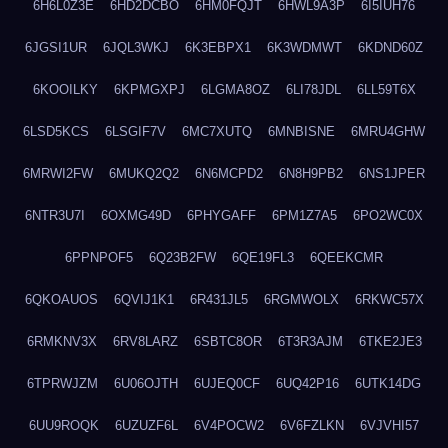
6H6L0Z3E
6HD2DCBO
6HM0FQJT
6HWL9A3P
6I5IUH76
6JGSI1UR
6JQL3WKJ
6K3EBPX1
6K3WDMWT
6KDND60Z
6KOOILKY
6KPMGXPJ
6LGMA8OZ
6LI78JDL
6LL59T6X
6LSD5KCS
6LSGIF7V
6MC7XUTQ
6MNBISNE
6MRU4GHW
6MRWI2FW
6MUKQ2Q2
6N6MCPD2
6N8H9PB2
6NS1JPER
6NTR3U7I
6OXMG49D
6PHYGAFF
6PM1Z7A5
6PO2WC0X
6PPNPOF5
6Q23B2FW
6QE19FL3
6QEEKCMR
6QKOAUOS
6QVIJ1K1
6R431JL5
6RGMWOLX
6RKWC57X
6RMKNV3X
6RV8LARZ
6SBTC8OR
6T3R3AJM
6TKE2JE3
6TPRWJZM
6U06OJTH
6UJEQ0CF
6UQ42P16
6UTK14DG
6UU9ROQK
6UZUZF6L
6V4POCW2
6V6FZLKN
6VJVHI57