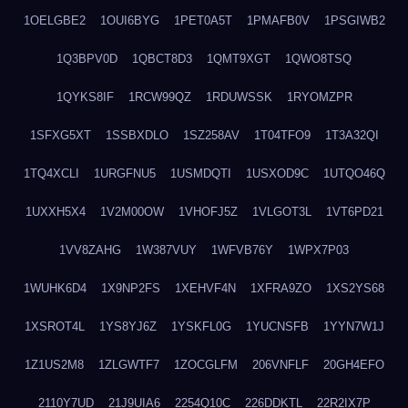
1OELGBE2
1OUI6BYG
1PET0A5T
1PMAFB0V
1PSGIWB2
1Q3BPV0D
1QBCT8D3
1QMT9XGT
1QWO8TSQ
1QYKS8IF
1RCW99QZ
1RDUWSSK
1RYOMZPR
1SFXG5XT
1SSBXDLO
1SZ258AV
1T04TFO9
1T3A32QI
1TQ4XCLI
1URGFNU5
1USMDQTI
1USXOD9C
1UTQO46Q
1UXXH5X4
1V2M00OW
1VHOFJ5Z
1VLGOT3L
1VT6PD21
1VV8ZAHG
1W387VUY
1WFVB76Y
1WPX7P03
1WUHK6D4
1X9NP2FS
1XEHVF4N
1XFRA9ZO
1XS2YS68
1XSROT4L
1YS8YJ6Z
1YSKFL0G
1YUCNSFB
1YYN7W1J
1Z1US2M8
1ZLGWTF7
1ZOCGLFM
206VNFLF
20GH4EFO
2110Y7UD
21J9UIA6
2254Q10C
226DDKTL
22R2IX7P