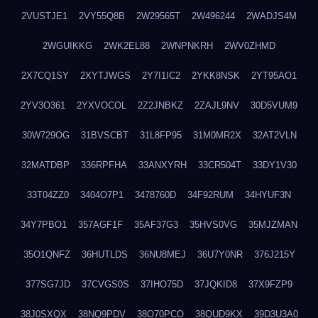
2VUSTJE1
2VY55Q8B
2W29565T
2W496244
2WADJS4M
2WGUIKKG
2WK2EL88
2WNPNKRH
2WV0ZHMD
2X7CQ1SY
2XYTJWGS
2Y7I1IC2
2YKK8NSK
2YT95AO1
2YV3O361
2YXVOCOL
2Z2JNBKZ
2ZAJL9NV
30D5VUM9
30W729OG
31BVSCBT
31L8FP95
31M0MR2X
32AT2VLN
32MATDBP
336RPFHA
33ANXYRH
33CR504T
33DY1V30
33T04ZZ0
3404O7P1
3478760D
34F92RUM
34HYUF3N
34Y7PBO1
357AGF1F
35AF37G3
35HVS0VG
35MJZMAN
35O1QNFZ
36HUTLDS
36NU8MEJ
36U7Y0NR
376J215Y
377SG7JD
37CVGS0S
37IHO75D
37JQKID8
37X9FZP9
38J0SXQX
38NQ9PDV
38O70PCO
38QUD9KX
39D3U3A0