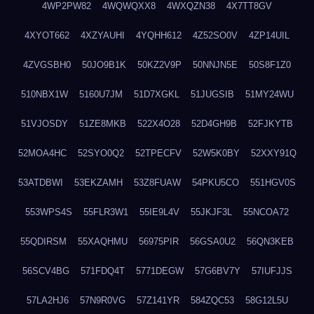
4WP2PW82
4WQWQXX8
4WXQZN38
4X7TT8GV
4XYOT662
4XZYAUHI
4YQHH612
4Z52SO0V
4ZP14UIL
4ZVGSBH0
50JO9B1K
50KZ2V9P
50NNJN5E
50S8F1Z0
510NBX1W
5160U7JM
51D7XGKL
51JUGSIB
51MY24WU
51VJOSDY
51ZE8MKB
522X4O28
52D4GH9B
52FJKYTB
52MOA4HC
52SYO0Q2
52TPECFV
52W5K0BY
52XXY91Q
53ATDBWI
53EKZAMH
53Z8FUAW
54PKU5CO
551HGV0S
553WPS4S
55FLR3W1
55IE9L4V
55JKJF3L
55NCOA72
55QDIRSM
55XAQHMU
56975PIR
56GSA0U2
56QN3KEB
56SCV4BG
571FDQ4T
5771DEGW
57G6BV7Y
57IUFJJS
57LA2HJ6
57N9R0VG
57Z141YR
584ZQC53
58G12L5U