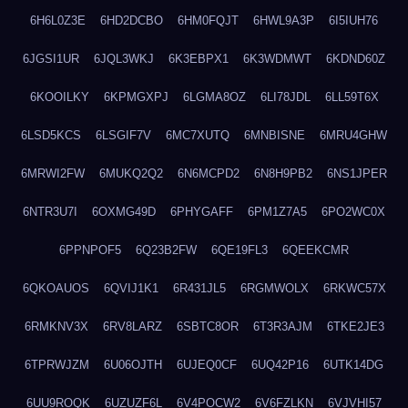
6H6L0Z3E
6HD2DCBO
6HM0FQJT
6HWL9A3P
6I5IUH76
6JGSI1UR
6JQL3WKJ
6K3EBPX1
6K3WDMWT
6KDND60Z
6KOOILKY
6KPMGXPJ
6LGMA8OZ
6LI78JDL
6LL59T6X
6LSD5KCS
6LSGIF7V
6MC7XUTQ
6MNBISNE
6MRU4GHW
6MRWI2FW
6MUKQ2Q2
6N6MCPD2
6N8H9PB2
6NS1JPER
6NTR3U7I
6OXMG49D
6PHYGAFF
6PM1Z7A5
6PO2WC0X
6PPNPOF5
6Q23B2FW
6QE19FL3
6QEEKCMR
6QKOAUOS
6QVIJ1K1
6R431JL5
6RGMWOLX
6RKWC57X
6RMKNV3X
6RV8LARZ
6SBTC8OR
6T3R3AJM
6TKE2JE3
6TPRWJZM
6U06OJTH
6UJEQ0CF
6UQ42P16
6UTK14DG
6UU9ROQK
6UZUZF6L
6V4POCW2
6V6FZLKN
6VJVHI57