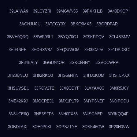
39LAIWA9
39LCYZRI
39MGWN55
39PXKH1B
3A43DKQP
3AGNJUCU
3ATCGY3X
3BKC9MX3
3BORDPAR
3BVH0QRQ
3BWP93L1
3BYQ70GJ
3C9KPDQV
3CL4BSMV
3EIFINEE
3EORXV8Z
3EQ3JWOM
3F09CZ9V
3F1DPDSC
3F84EALY
3GGDN4OR
3GKCN4NY
3GVOCWRP
3H28UNEO
3H92RKQ0
3HG56NHN
3HHJ1KQM
3HSTLPXX
3HSUVSEU
3JRQV2TE
3JX0QDYF
3LXYAX0G
3M0R5J0Y
3ME42K9J
3MOCREJ1
3MX1P1T9
3MYP6NEF
3N0IPODU
3N8UCE6Q
3NE5SFF6
3NH0FX33
3NISGAEP
3O3KQQ4F
3OBDFAXI
3OE9P0KI
3OPSZTYE
3OSK46GW
3P20H0VW