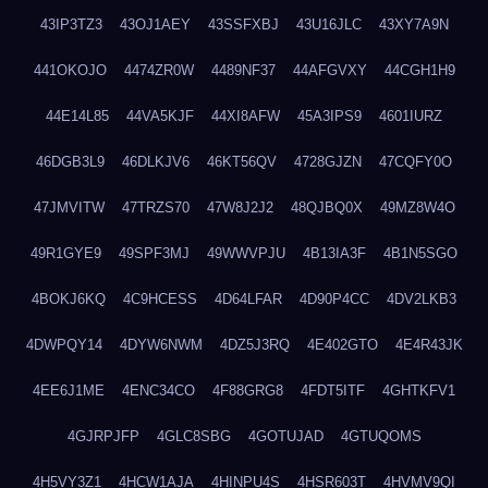
43IP3TZ3
43OJ1AEY
43SSFXBJ
43U16JLC
43XY7A9N
441OKOJO
4474ZR0W
4489NF37
44AFGVXY
44CGH1H9
44E14L85
44VA5KJF
44XI8AFW
45A3IPS9
4601IURZ
46DGB3L9
46DLKJV6
46KT56QV
4728GJZN
47CQFY0O
47JMVITW
47TRZS70
47W8J2J2
48QJBQ0X
49MZ8W4O
49R1GYE9
49SPF3MJ
49WWVPJU
4B13IA3F
4B1N5SGO
4BOKJ6KQ
4C9HCESS
4D64LFAR
4D90P4CC
4DV2LKB3
4DWPQY14
4DYW6NWM
4DZ5J3RQ
4E402GTO
4E4R43JK
4EE6J1ME
4ENC34CO
4F88GRG8
4FDT5ITF
4GHTKFV1
4GJRPJFP
4GLC8SBG
4GOTUJAD
4GTUQOMS
4H5VY3Z1
4HCW1AJA
4HINPU4S
4HSR603T
4HVMV9QI