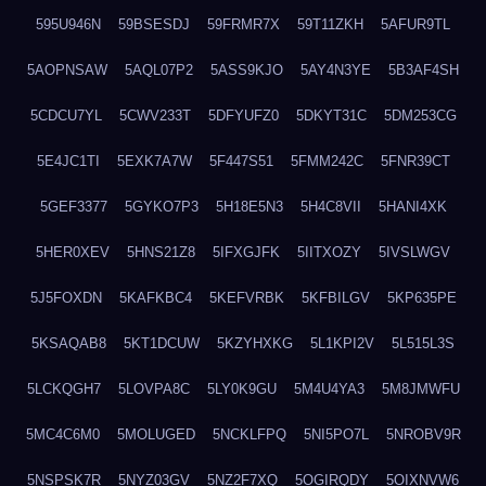
595U946N
59BSESDJ
59FRMR7X
59T11ZKH
5AFUR9TL
5AOPNSAW
5AQL07P2
5ASS9KJO
5AY4N3YE
5B3AF4SH
5CDCU7YL
5CWV233T
5DFYUFZ0
5DKYT31C
5DM253CG
5E4JC1TI
5EXK7A7W
5F447S51
5FMM242C
5FNR39CT
5GEF3377
5GYKO7P3
5H18E5N3
5H4C8VII
5HANI4XK
5HER0XEV
5HNS21Z8
5IFXGJFK
5IITXOZY
5IVSLWGV
5J5FOXDN
5KAFKBC4
5KEFVRBK
5KFBILGV
5KP635PE
5KSAQAB8
5KT1DCUW
5KZYHXKG
5L1KPI2V
5L515L3S
5LCKQGH7
5LOVPA8C
5LY0K9GU
5M4U4YA3
5M8JMWFU
5MC4C6M0
5MOLUGED
5NCKLFPQ
5NI5PO7L
5NROBV9R
5NSPSK7R
5NYZ03GV
5NZ2F7XQ
5OGIRQDY
5OIXNVW6