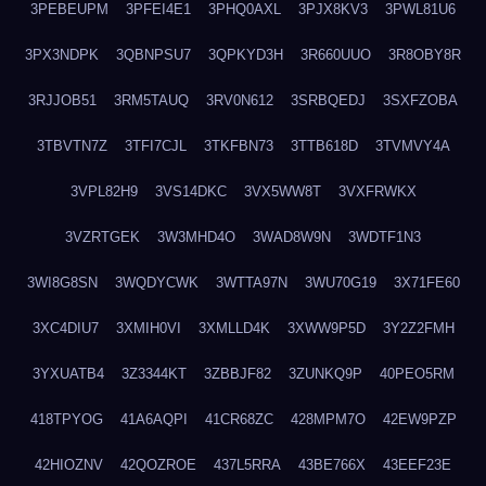
3PEBEUPM
3PFEI4E1
3PHQ0AXL
3PJX8KV3
3PWL81U6
3PX3NDPK
3QBNPSU7
3QPKYD3H
3R660UUO
3R8OBY8R
3RJJOB51
3RM5TAUQ
3RV0N612
3SRBQEDJ
3SXFZOBA
3TBVTN7Z
3TFI7CJL
3TKFBN73
3TTB618D
3TVMVY4A
3VPL82H9
3VS14DKC
3VX5WW8T
3VXFRWKX
3VZRTGEK
3W3MHD4O
3WAD8W9N
3WDTF1N3
3WI8G8SN
3WQDYCWK
3WTTA97N
3WU70G19
3X71FE60
3XC4DIU7
3XMIH0VI
3XMLLD4K
3XWW9P5D
3Y2Z2FMH
3YXUATB4
3Z3344KT
3ZBBJF82
3ZUNKQ9P
40PEO5RM
418TPYOG
41A6AQPI
41CR68ZC
428MPM7O
42EW9PZP
42HIOZNV
42QOZROE
437L5RRA
43BE766X
43EEF23E