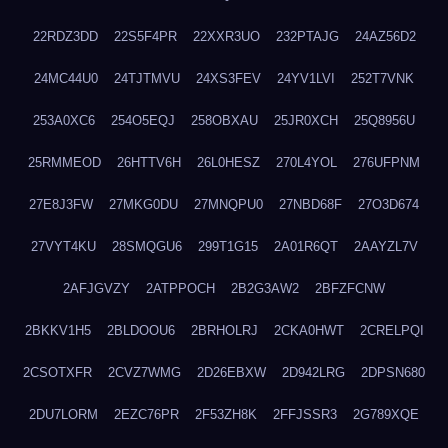
22RDZ3DD
22S5F4PR
22XXR3UO
232PTAJG
24AZ56D2
24MC44U0
24TJTMVU
24XS3FEV
24YV1LVI
252T7VNK
253A0XC6
254O5EQJ
258OBXAU
25JR0XCH
25Q8956U
25RMMEOD
26HTTV6H
26L0HESZ
270L4YOL
276UFPNM
27E8J3FW
27MKG0DU
27MNQPU0
27NBD68F
27O3D674
27VYT4KU
28SMQGU6
299T1G15
2A01R6QT
2AAYZL7V
2AFJGVZY
2ATPPOCH
2B2G3AW2
2BFZFCNW
2BKKV1H5
2BLDOOU6
2BRHOLRJ
2CKA0HWT
2CRELPQI
2CSOTXFR
2CVZ7WMG
2D26EBXW
2D942LRG
2DPSN680
2DU7LORM
2EZC76PR
2F53ZH8K
2FFJSSR3
2G789XQE