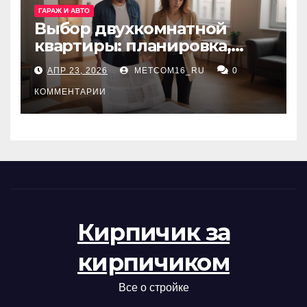
ГАРАЖ И АВТО
Выбор двухкомнатной
квартиры: планировка,
состояние жилья и
АПР 23, 2026
METCOM16_RU
0
проверка документов
КОММЕНТАРИИ
Кирпичик за
кирпичиком
Все о стройке