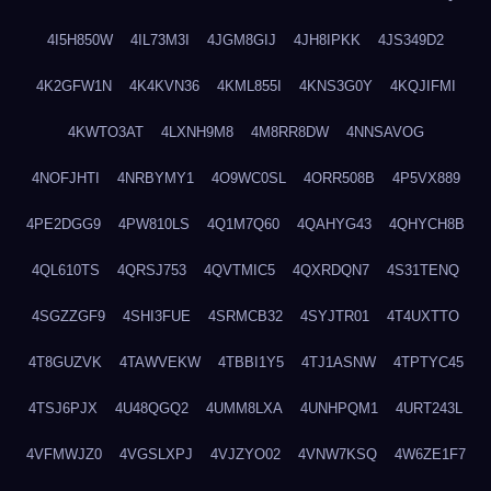
4I5H850W
4IL73M3I
4JGM8GIJ
4JH8IPKK
4JS349D2
4K2GFW1N
4K4KVN36
4KML855I
4KNS3G0Y
4KQJIFMI
4KWTO3AT
4LXNH9M8
4M8RR8DW
4NNSAVOG
4NOFJHTI
4NRBYMY1
4O9WC0SL
4ORR508B
4P5VX889
4PE2DGG9
4PW810LS
4Q1M7Q60
4QAHYG43
4QHYCH8B
4QL610TS
4QRSJ753
4QVTMIC5
4QXRDQN7
4S31TENQ
4SGZZGF9
4SHI3FUE
4SRMCB32
4SYJTR01
4T4UXTTO
4T8GUZVK
4TAWVEKW
4TBBI1Y5
4TJ1ASNW
4TPTYC45
4TSJ6PJX
4U48QGQ2
4UMM8LXA
4UNHPQM1
4URT243L
4VFMWJZ0
4VGSLXPJ
4VJZYO02
4VNW7KSQ
4W6ZE1F7