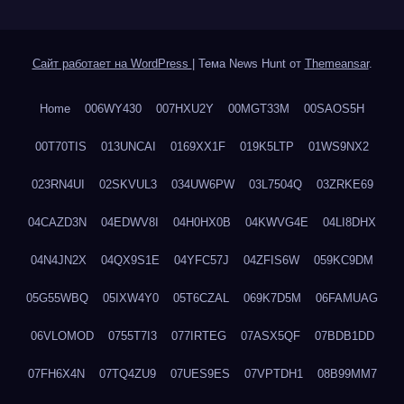
Сайт работает на WordPress
|
Тема News Hunt от
Themeansar
.
Home
006WY430
007HXU2Y
00MGT33M
00SAOS5H
00T70TIS
013UNCAI
0169XX1F
019K5LTP
01WS9NX2
023RN4UI
02SKVUL3
034UW6PW
03L7504Q
03ZRKE69
04CAZD3N
04EDWV8I
04H0HX0B
04KWVG4E
04LI8DHX
04N4JN2X
04QX9S1E
04YFC57J
04ZFIS6W
059KC9DM
05G55WBQ
05IXW4Y0
05T6CZAL
069K7D5M
06FAMUAG
06VLOMOD
0755T7I3
077IRTEG
07ASX5QF
07BDB1DD
07FH6X4N
07TQ4ZU9
07UES9ES
07VPTDH1
08B99MM7