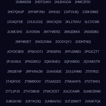
2G8M6D58
2HDT2UKH
2HLBXGGN
2HMC2F0V
2HO7QAUP
2HYWPJNU
2IIHI162
2J4TVL9Q
2JDKS9WZ
2JG4QYDE
2JSJLGSQ
2KKCIQS5
2KL1TDVU
2LCI7CW6
2LN9C5H3
2LVOI55N
2M7YMERZ
2MIQDBKK
2N165DB2
2NFH8OET
2NXDJSMA
2OC6YQYJ
2ODHTNIQ
2OYOC8EB
2P5KVO7J
2PB26F91
2PFU2MB3
2PGICZT7
2PJA33U1
2PK01RCU
2Q6V9UEG
2QFIABDG
2QYABSTR
2R02B74P
2RPXRAZM
2SAV54DE
2SS1XHM0
2T0TIR21
2T4QFIOC
2T8M8OOV
2TGAD2ZO
2TMUAAY5
2TOT3HO1
2TT1JPJ0
2TVCNBU8
2TWC2CET
2U1JCAWR
2UABCBNW
2UBGKVBI
2UFYK23Q
2UHBAVSU
2UT1DWVT
2VA5KTQ4