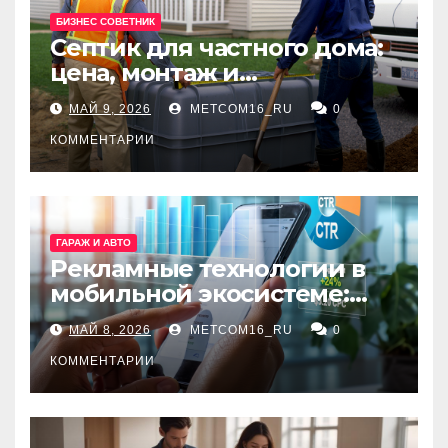
БИЗНЕС СОВЕТНИК
Септик для частного дома:
цена, монтаж и
организация автономной
МАЙ 9, 2026
METCOM16_RU
0
канализации
КОММЕНТАРИИ
ГАРАЖ И АВТО
Рекламные технологии в
мобильной экосистеме:
ключевые сервисы и
МАЙ 8, 2026
METCOM16_RU
0
принципы работы
КОММЕНТАРИИ