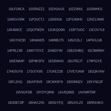
10LFO9CA
10SRNZZ2
10ZH1AUS
10ZZI8A5
1103WHO1
11MGVORK
11P2UCTJ
126I93O6
12FS3WHV
12HZ1JWW
12K469CE
12QCPWZN
12UKQO0N
133P7UOC
13COV7L8
14GYHZ3D
14H4A825
14M9BJ75
14NJ13LJ
14PRJLGB
14PRLC85
14WY7OYZ
1546DY9V
15B2SHBQ
15C9WR6H
160ON64P
16P9KSF6
16SBWI43
16U7RZJT
179PIGYE
17HG5UY8
17SO7X9S
17UXEZ2B
17VE7UAW
181QKVNV
18FL2H11
18UVF9V8
19CWX8Y9
19S0NNZV
19SYNG2F
19V5GFDB
19YDYQRW
1AU5Q96D
1AXWRT6R
1B3DEC8P
1BHACZIN
1BI91YFQ
1BNJXLZ0
1BR5X4KO