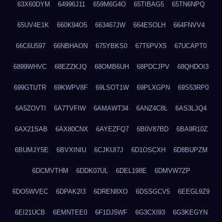
63X60DYM
64996J11
659M6G4O
65TIBAG5
65TN6NPQ
65UV4E1K
660K94O5
663467JW
664ESOLH
664FNVV4
66C6U597
66NBHAON
675YBKS0
67T6PVX5
67UCAPT0
6899WHVC
68EZZKJQ
68OMB6UH
68PDCJPV
68QHDOI3
699GTUTR
69KWPV8F
69LSOT1W
69PLXGPN
69S53RP0
6A5ZOVTI
6A7TVFIW
6AMAWT34
6ANZ4C8L
6AS3LJQ4
6AX21SAB
6AX80CNX
6AYEZFQ7
6B0V87BD
6BA9R10Z
6BUMJY5E
6BVXINIU
6CJKUI7J
6D1OSCXH
6D8BUPZM
6DCMVTHM
6DDK07UL
6DEL198E
6DMVW7ZP
6DO5WVEC
6DPAK2I3
6DREN8XO
6DSSGCV5
6EEGL9Z9
6EI21UCB
6EMNTEE0
6F1DJ5WF
6G3CXI93
6G3KEGYN