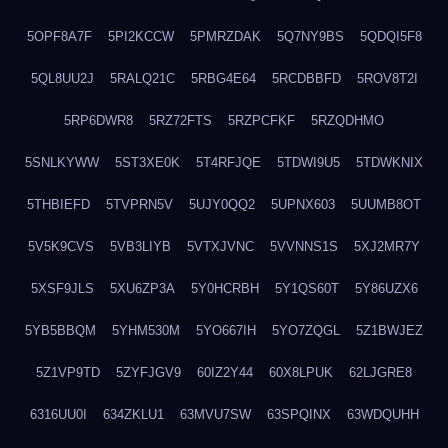
5OPF8A7F
5PI2KCCW
5PMRZDAK
5Q7NY9BS
5QDQI5F8
5QL8UU2J
5RALQ21C
5RBG4E64
5RCDBBFD
5ROV8T2I
5RP6DWR8
5RZ72FTS
5RZPCFKF
5RZQDHMO
5SNLKYWW
5ST3XE0K
5T4RFJQE
5TDWI9U5
5TDWKNIX
5THBIEFD
5TVPRN5V
5UJY0QQ2
5UPNX603
5UUMB8OT
5V5K9CVS
5VB3LIYB
5VTXJVNC
5VVNNS1S
5XJ2MR7Y
5XSF9JLS
5XU6ZP3A
5Y0HCRBH
5Y1QS60T
5Y86UZX6
5YB5BBQM
5YHM530M
5YO667IH
5YO7ZQGL
5Z1BWJEZ
5Z1VP9TD
5ZYFJGV9
60IZ2Y44
60X8LPUK
62LJGRE8
6316UU0I
634ZKLU1
63MVU7SW
63SPQINX
63WDQUHH