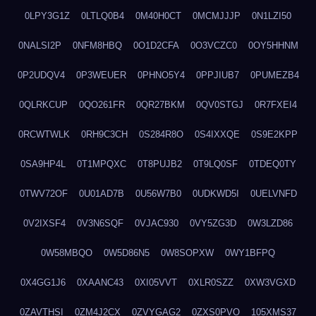
0LPY3G1Z
0LTLQ0B4
0M40H0CT
0MCMJJJP
0N1LZI50
0NALSI2P
0NFM8HBQ
0O1D2CFA
0O3VCZC0
0OY5HHNM
0P2UDQV4
0P3WEUER
0PHNO5Y4
0PPJIUB7
0PUMEZB4
0QLRKCUP
0QO261FR
0QR27BKM
0QV0STGJ
0R7FXEI4
0RCWTWLK
0RH9C3CH
0S284R8O
0S4IXXQE
0S9E2KPP
0SA9HP4L
0T1MPQXC
0T8PUJB2
0T9LQ0SF
0TDEQ0TY
0TWV72OF
0U01AD7B
0U56W7B0
0UDKWD5I
0UELVNFD
0V2IXSF4
0V3N6SQF
0VJAC930
0VY5ZG3D
0W3LZD86
0W58MBQO
0W5D86N5
0W8SOPXW
0WY1BFPQ
0X4GG1J6
0XAANC43
0XI05VVT
0XLR0SZZ
0XW3VGXD
0ZAVTHSI
0ZM4J2CX
0ZVYGAG2
0ZXS0PVO
105XMS37