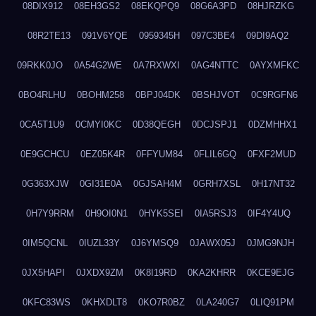
08DIX912
08EH3GS2
08EKQPQ9
08G6A3PD
08HJRZKG
08R2TE13
091V6YQE
0959345H
097C3BE4
09DI9AQ2
09RKK0JO
0A54G2WE
0A7RXWXI
0AG4NTTC
0AYXMFKC
0BO4RLHU
0BOHM258
0BPJ04DK
0BSHJVOT
0C9RGFN6
0CA5T1U9
0CMYI0KC
0D38QEGH
0DCJSPJ1
0DZMHHX1
0E9GCHCU
0EZ05K4R
0FFYUM84
0FLIL6GQ
0FXF2MUD
0G363XJW
0GI31E0A
0GJSAH4M
0GRH7XSL
0H17NT32
0H7Y9RRM
0H9OI0N1
0HYK5SEI
0IA5RSJ3
0IF4Y4UQ
0IM5QCNL
0IUZL33Y
0J6YMSQ9
0JAWX05J
0JMG9NJH
0JX5HAPI
0JXDX9ZM
0K8I19RD
0KA2KHRR
0KCE9EJG
0KFC83WS
0KHXDLT8
0KO7R0BZ
0LA240G7
0LIQ91PM