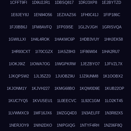
1CFFT9FI
1D9U2JR1
1DBSQ817
1DRJ3XP8
1E2BYTZD
1E8JEY8J
1EN94O56
1EZXAZS6
1FH0C41J
1FIP186C
1FJ0BB6J
1FM8AVFQ
1FP03I5E
1GL2VJGH
1GRISVQA
1GWILLXI
1H4L4ROK
1HAKMC6P
1HDB3VUY
1HHJEK58
1HR93CXT
1I70CGZX
1IASZ8H3
1IF86W04
1IHA2RU7
1IOKJ9IZ
1IOWA7OG
1IWGPKRW
1JEZBYO7
1JFVZL7X
1JKQPSW2
1JL35ZZ0
1JUOBZ9U
1JZ9UNM8
1K1OOBX2
1KJONM1Y
1KJVH227
1KMG68BO
1KQW0D9E
1KUB22OP
1KUC7YQ5
1KVUSEU1
1L0EECVC
1L92C1GM
1LO2KT45
1LVWMXC9
1MF16JX6
1MZGQ4D3
1N3AELFF
1N3R82X5
1NERJOY9
1NIN2DXO
1NIPGIQG
1NTYF4RH
1NZ06F8Q