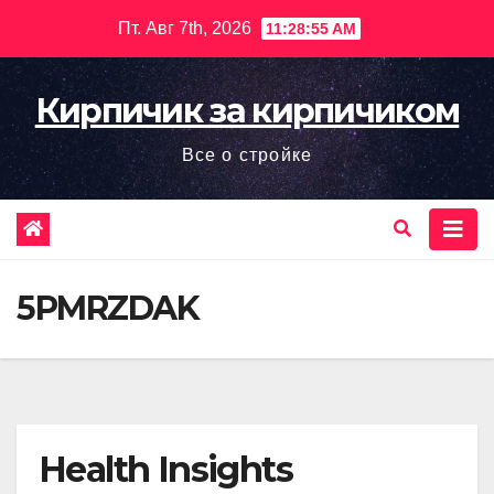
Перейти
Пт. Авг 7th, 2026
11:28:57 AM
к
содержимому
Кирпичик за кирпичиком
Все о стройке
5PMRZDAK
Health Insights