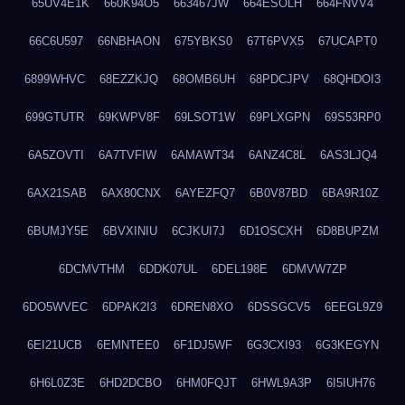
65UV4E1K
660K94O5
663467JW
664ESOLH
664FNVV4
66C6U597
66NBHAON
675YBKS0
67T6PVX5
67UCAPT0
6899WHVC
68EZZKJQ
68OMB6UH
68PDCJPV
68QHDOI3
699GTUTR
69KWPV8F
69LSOT1W
69PLXGPN
69S53RP0
6A5ZOVTI
6A7TVFIW
6AMAWT34
6ANZ4C8L
6AS3LJQ4
6AX21SAB
6AX80CNX
6AYEZFQ7
6B0V87BD
6BA9R10Z
6BUMJY5E
6BVXINIU
6CJKUI7J
6D1OSCXH
6D8BUPZM
6DCMVTHM
6DDK07UL
6DEL198E
6DMVW7ZP
6DO5WVEC
6DPAK2I3
6DREN8XO
6DSSGCV5
6EEGL9Z9
6EI21UCB
6EMNTEE0
6F1DJ5WF
6G3CXI93
6G3KEGYN
6H6L0Z3E
6HD2DCBO
6HM0FQJT
6HWL9A3P
6I5IUH76