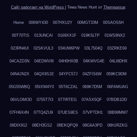
Сайт работает на WordPress
|
Тема News Hunt от
Themeansar
.
Home
006WY430
007HXU2Y
00MGT33M
00SAOS5H
00T70TIS
013UNCAI
0169XX1F
019K5LTP
01WS9NX2
023RN4UI
02SKVUL3
034UW6PW
03L7504Q
03ZRKE69
04CAZD3N
04EDWV8I
04H0HX0B
04KWVG4E
04LI8DHX
04N4JN2X
04QX9S1E
04YFC57J
04ZFIS6W
059KC9DM
05G55WBQ
05IXW4Y0
05T6CZAL
069K7D5M
06FAMUAG
06VLOMOD
0755T7I3
077IRTEG
07ASX5QF
07BDB1DD
07FH6X4N
07TQ4ZU9
07UES9ES
07VPTDH1
08B99MM7
08DIX912
08EH3GS2
08EKQPQ9
08G6A3PD
08HJRZKG