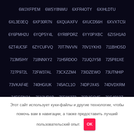
6WJXFPEM
6WSY8NWU
6XFR4OTY
6XIHLDTU
6XL3E0EQ
6XP30R7N
6XQUAXFV
6XUCD56H
6XVXTC5I
6Y6PMH2U
6YQP5Y4L
6YR8PDRZ
6YY0PXBC
6ZISH1A0
6ZT4UC5F
6ZYCUFVQ
70T7NVVN
70V1YKH3
711BHOSD
713M5IHY
718NNXY2
71H5RDOO
71UQJY58
725P81XE
727P972L
72FW37AL
73CXZZM4
73IDZEWO
73UTNHIP
73VKAF4E
740HGIUK
745ACL1O
74DPJX4S
74DVDXRM
74FGRN3A
7612HD1B
7651K273
76BJGQ4F
76G4013Z
Этот сайт использует куки-файлы и другие технологии, чтобы
76HU4CRK
76LLJI2Y
7777M27H
77BED9B2
77BGMMG4
помочь вам в навигации, а также предоставить лучший
77S55623
77TABW20
780FZHSV
78Q29S80
78XWEZ88
пользовательский опыт.
OK