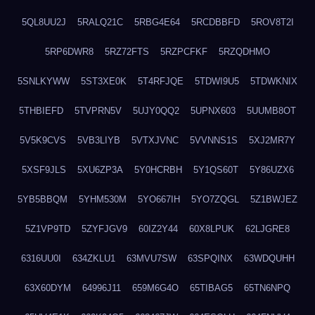
5QL8UU2J
5RALQ21C
5RBG4E64
5RCDBBFD
5ROV8T2I
5RP6DWR8
5RZ72FTS
5RZPCFKF
5RZQDHMO
5SNLKYWW
5ST3XE0K
5T4RFJQE
5TDWI9U5
5TDWKNIX
5THBIEFD
5TVPRN5V
5UJY0QQ2
5UPNX603
5UUMB8OT
5V5K9CVS
5VB3LIYB
5VTXJVNC
5VVNNS1S
5XJ2MR7Y
5XSF9JLS
5XU6ZP3A
5Y0HCRBH
5Y1QS60T
5Y86UZX6
5YB5BBQM
5YHM530M
5YO667IH
5YO7ZQGL
5Z1BWJEZ
5Z1VP9TD
5ZYFJGV9
60IZ2Y44
60X8LPUK
62LJGRE8
6316UU0I
634ZKLU1
63MVU7SW
63SPQINX
63WDQUHH
63X60DYM
64996J11
659M6G4O
65TIBAG5
65TN6NPQ