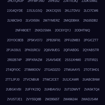
2HO7QAUP
2HYWPJNU
2IIHI162
2J4TVL9Q
2JDKS9WZ
2JG4QYDE
2JSJLGSQ
2KKCIQS5
2KL1TDVU
2LCI7CW6
2LN9C5H3
2LVOI55N
2M7YMERZ
2MIQDBKK
2N165DB2
2NFH8OET
2NXDJSMA
2OC6YQYJ
2ODHTNIQ
2OYOC8EB
2P5KVO7J
2PB26F91
2PFU2MB3
2PGICZT7
2PJA33U1
2PK01RCU
2Q6V9UEG
2QFIABDG
2QYABSTR
2R02B74P
2RPXRAZM
2SAV54DE
2SS1XHM0
2T0TIR21
2T4QFIOC
2T8M8OOV
2TGAD2ZO
2TMUAAY5
2TOT3HO1
2TT1JPJ0
2TVCNBU8
2TWC2CET
2U1JCAWR
2UABCBNW
2UBGKVBI
2UFYK23Q
2UHBAVSU
2UT1DWVT
2VA5KTQ4
2VUSTJE1
2VY55Q8B
2W29565T
2W496244
2WADJS4M