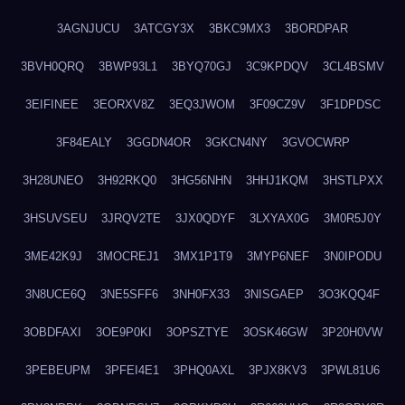
3AGNJUCU
3ATCGY3X
3BKC9MX3
3BORDPAR
3BVH0QRQ
3BWP93L1
3BYQ70GJ
3C9KPDQV
3CL4BSMV
3EIFINEE
3EORXV8Z
3EQ3JWOM
3F09CZ9V
3F1DPDSC
3F84EALY
3GGDN4OR
3GKCN4NY
3GVOCWRP
3H28UNEO
3H92RKQ0
3HG56NHN
3HHJ1KQM
3HSTLPXX
3HSUVSEU
3JRQV2TE
3JX0QDYF
3LXYAX0G
3M0R5J0Y
3ME42K9J
3MOCREJ1
3MX1P1T9
3MYP6NEF
3N0IPODU
3N8UCE6Q
3NE5SFF6
3NH0FX33
3NISGAEP
3O3KQQ4F
3OBDFAXI
3OE9P0KI
3OPSZTYE
3OSK46GW
3P20H0VW
3PEBEUPM
3PFEI4E1
3PHQ0AXL
3PJX8KV3
3PWL81U6