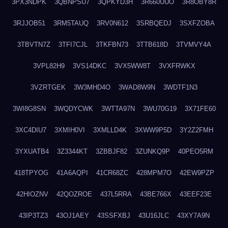
3PX3NDPK
3QBNPSU7
3QPKYD3H
3R660UUO
3R8OBY8R
3RJJOB51
3RM5TAUQ
3RV0N612
3SRBQEDJ
3SXFZOBA
3TBVTN7Z
3TFI7CJL
3TKFBN73
3TTB618D
3TVMVY4A
3VPL82H9
3VS14DKC
3VX5WW8T
3VXFRWKX
3VZRTGEK
3W3MHD4O
3WAD8W9N
3WDTF1N3
3WI8G8SN
3WQDYCWK
3WTTA97N
3WU70G19
3X71FE60
3XC4DIU7
3XMIH0VI
3XMLLD4K
3XWW9P5D
3Y2Z2FMH
3YXUATB4
3Z3344KT
3ZBBJF82
3ZUNKQ9P
40PEO5RM
418TPYOG
41A6AQPI
41CR68ZC
428MPM7O
42EW9PZP
42HIOZNV
42QOZROE
437L5RRA
43BE766X
43EEF23E
43IP3TZ3
43OJ1AEY
43SSFXBJ
43U16JLC
43XY7A9N