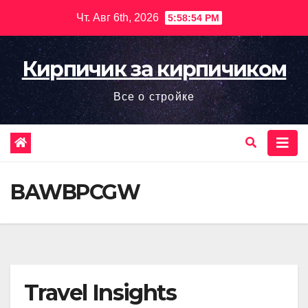
Перейти
Чт. Авг 6th, 2026
5:58:55 PM
к
содержимому
Кирпичик за кирпичиком
Все о стройке
BAWBPCGW
Travel Insights