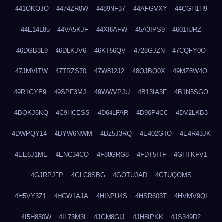
441OKOJO
4474ZR0W
4489NF37
44AFGVXY
44CGH1H9
44E14L85
44VA5KJF
44XI8AFW
45A3IPS9
4601IURZ
46DGB3L9
46DLKJV6
46KT56QV
4728GJZN
47CQFY0O
47JMVITW
47TRZS70
47W8J2J2
48QJBQ0X
49MZ8W4O
49R1GYE9
49SPF3MJ
49WWVPJU
4B13IA3F
4B1N5SGO
4BOKJ6KQ
4C9HCESS
4D64LFAR
4D90P4CC
4DV2LKB3
4DWPQY14
4DYW6NWM
4DZ5J3RQ
4E402GTO
4E4R43JK
4EE6J1ME
4ENC34CO
4F88GRG8
4FDT5ITF
4GHTKFV1
4GJRPJFP
4GLC8SBG
4GOTUJAD
4GTUQOMS
4H5VY3Z1
4HCW1AJA
4HINPU4S
4HSR603T
4HVMV9QI
4I5H850W
4IL73M3I
4JGM8GIJ
4JH8IPKK
4JS349D2