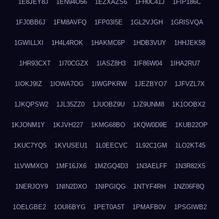
1E8JEY8J
1EN94O56
1EZXAZS6
1FH0C41J
1FIP186C
1FJ0BB6J
1FM8AVFQ
1FP03I5E
1GL2VJGH
1GRISVQA
1GWILLXI
1H4L4ROK
1HAKMC6P
1HDB3VUY
1HHJEK58
1HR93CXT
1I70CGZX
1IASZ8H3
1IF86W04
1IHA2RU7
1IOKJ9IZ
1IOWA7OG
1IWGPKRW
1JEZBYO7
1JFVZL7X
1JKQPSW2
1JL35ZZ0
1JUOBZ9U
1JZ9UNM8
1K1OOBX2
1KJONM1Y
1KJVH227
1KMG68BO
1KQW0D9E
1KUB22OP
1KUC7YQ5
1KVUSEU1
1L0EECVC
1L92C1GM
1LO2KT45
1LVWMXC9
1MF16JX6
1MZGQ4D3
1N3AELFF
1N3R82X5
1NERJOY9
1NIN2DXO
1NIPGIQG
1NTYF4RH
1NZ06F8Q
1OELGBE2
1OUI6BYG
1PET0A5T
1PMAFB0V
1PSGIWB2