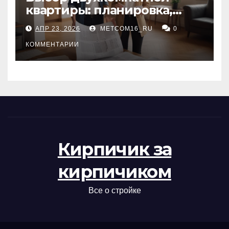
квартиры: планировка,
состояние жилья и
АПР 23, 2026
METCOM16_RU
0
проверка документов
КОММЕНТАРИИ
Кирпичик за
кирпичиком
Все о стройке