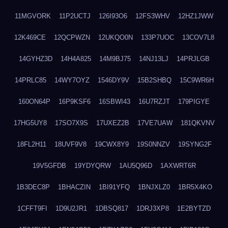
11MGVORK
11P2UCTJ
126I93O6
12FS3WHV
12HZ1JWW
12K469CE
12QCPWZN
12UKQO0N
133P7UOC
13COV7L8
14GYHZ3D
14H4A825
14M9BJ75
14NJ13LJ
14PRJLGB
14PRLC85
14WY7OYZ
1546DY9V
15B2SHBQ
15C9WR6H
160ON64P
16P9KSF6
16SBWI43
16U7RZJT
179PIGYE
17HG5UY8
17SO7X9S
17UXEZ2B
17VE7UAW
181QKVNV
18FL2H11
18UVF9V8
19CWX8Y9
19S0NNZV
19SYNG2F
19V5GFDB
19YDYQRW
1AU5Q96D
1AXWRT6R
1B3DEC8P
1BHACZIN
1BI91YFQ
1BNJXLZ0
1BR5X4KO
1CFFT9FI
1D9U2JR1
1DBSQ817
1DRJ3XP8
1E2BYTZD