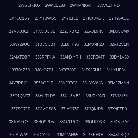
2WGUIKKG
2WK2EL88
2WNPNKRH
2WV0ZHMD
2X7CQ1SY
2XYTJWGS
2Y7I1IC2
2YKK8NSK
2YT95AO1
2YV3O361
2YXVOCOL
2Z2JNBKZ
2ZAJL9NV
30D5VUM9
30W729OG
31BVSCBT
31L8FP95
31M0MR2X
32AT2VLN
32MATDBP
336RPFHA
33ANXYRH
33CR504T
33DY1V30
33T04ZZ0
3404O7P1
3478760D
34F92RUM
34HYUF3N
34Y7PBO1
357AGF1F
35AF37G3
35HVS0VG
35MJZMAN
35O1QNFZ
36HUTLDS
36NU8MEJ
36U7Y0NR
376J215Y
377SG7JD
37CVGS0S
37IHO75D
37JQKID8
37X9FZP9
38J0SXQX
38NQ9PDV
38O70PCO
38QUD9KX
39D3U3A0
39LAIWA9
39LCYZRI
39MGWN55
39PXKH1B
3A43DKQP