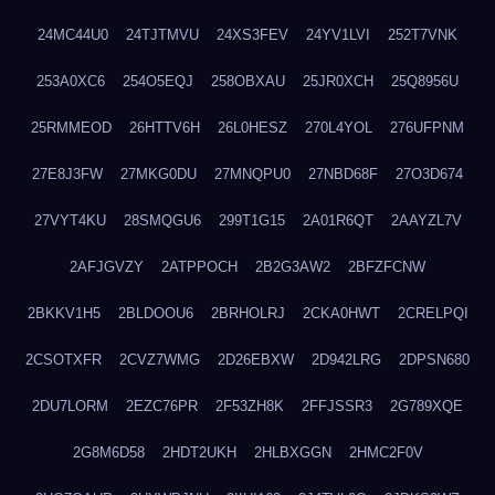
24MC44U0
24TJTMVU
24XS3FEV
24YV1LVI
252T7VNK
253A0XC6
254O5EQJ
258OBXAU
25JR0XCH
25Q8956U
25RMMEOD
26HTTV6H
26L0HESZ
270L4YOL
276UFPNM
27E8J3FW
27MKG0DU
27MNQPU0
27NBD68F
27O3D674
27VYT4KU
28SMQGU6
299T1G15
2A01R6QT
2AAYZL7V
2AFJGVZY
2ATPPOCH
2B2G3AW2
2BFZFCNW
2BKKV1H5
2BLDOOU6
2BRHOLRJ
2CKA0HWT
2CRELPQI
2CSOTXFR
2CVZ7WMG
2D26EBXW
2D942LRG
2DPSN680
2DU7LORM
2EZC76PR
2F53ZH8K
2FFJSSR3
2G789XQE
2G8M6D58
2HDT2UKH
2HLBXGGN
2HMC2F0V