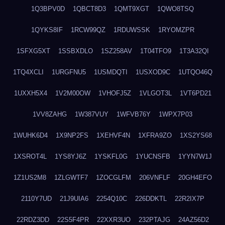
1Q3BPV0D
1QBCT8D3
1QMT9XGT
1QWO8TSQ
1QYKS8IF
1RCW99QZ
1RDUWSSK
1RYOMZPR
1SFXG5XT
1SSBXDLO
1SZ258AV
1T04TFO9
1T3A32QI
1TQ4XCLI
1URGFNU5
1USMDQTI
1USXOD9C
1UTQO46Q
1UXXH5X4
1V2M00OW
1VHOFJ5Z
1VLGOT3L
1VT6PD21
1VV8ZAHG
1W387VUY
1WFVB76Y
1WPX7P03
1WUHK6D4
1X9NP2FS
1XEHVF4N
1XFRA9ZO
1XS2YS68
1XSROT4L
1YS8YJ6Z
1YSKFL0G
1YUCNSFB
1YYN7W1J
1Z1US2M8
1ZLGWTF7
1ZOCGLFM
206VNFLF
20GH4EFO
2110Y7UD
21J9UIA6
2254Q10C
226DDKTL
22R2IX7P
22RDZ3DD
22S5F4PR
22XXR3UO
232PTAJG
24AZ56D2