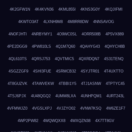
4K2GFW1N
4K4KVN36
4KML855I
4KNS3G0Y
4KQJIFMI
4KWTO3AT
4LXNH9M8
4M8RR8DW
4NNSAVOG
4NOFJHTI
4NRBYMY1
4O9WC0SL
4ORR508B
4P5VX889
4PE2DGG9
4PW810LS
4Q1M7Q60
4QAHYG43
4QHYCH8B
4QL610TS
4QRSJ753
4QVTMIC5
4QXRDQN7
4S31TENQ
4SGZZGF9
4SHI3FUE
4SRMCB32
4SYJTR01
4T4UXTTO
4T8GUZVK
4TAWVEKW
4TBBI1Y5
4TJ1ASNW
4TPTYC45
4TSJ6PJX
4U48QGQ2
4UMM8LXA
4UNHPQM1
4URT243L
4VFMWJZ0
4VGSLXPJ
4VJZYO02
4VNW7KSQ
4W6ZE1F7
4WP2PW82
4WQWQXX8
4WXQZN38
4X7TT8GV