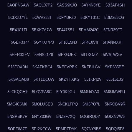
5AOPNSAW
5AQL07P2
5ASS9KJO
5AY4N3YE
5B3AF4SH
5CDCU7YL
5CWV233T
5DFYUFZ0
5DKYT31C
5DM253CG
5E4JC1TI
5EXK7A7W
5F447S51
5FMM242C
5FNR39CT
5GEF3377
5GYKO7P3
5H18E5N3
5H4C8VII
5HANI4XK
5HER0XEV
5HNS21Z8
5IFXGJFK
5IITXOZY
5IVSLWGV
5J5FOXDN
5KAFKBC4
5KEFVRBK
5KFBILGV
5KP635PE
5KSAQAB8
5KT1DCUW
5KZYHXKG
5L1KPI2V
5L515L3S
5LCKQGH7
5LOVPA8C
5LY0K9GU
5M4U4YA3
5M8JMWFU
5MC4C6M0
5MOLUGED
5NCKLFPQ
5NI5PO7L
5NROBV9R
5NSPSK7R
5NYZ03GV
5NZ2F7XQ
5OGIRQDY
5OIXNVW6
5OPF8A7F
5PI2KCCW
5PMRZDAK
5Q7NY9BS
5QDQI5F8