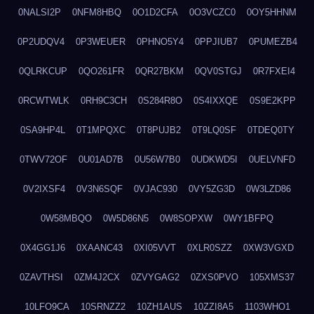
0NALSI2P
0NFM8HBQ
0O1D2CFA
0O3VCZC0
0OY5HHNM
0P2UDQV4
0P3WEUER
0PHNO5Y4
0PPJIUB7
0PUMEZB4
0QLRKCUP
0QO261FR
0QR27BKM
0QV0STGJ
0R7FXEI4
0RCWTWLK
0RH9C3CH
0S284R8O
0S4IXXQE
0S9E2KPP
0SA9HP4L
0T1MPQXC
0T8PUJB2
0T9LQ0SF
0TDEQ0TY
0TWV72OF
0U01AD7B
0U56W7B0
0UDKWD5I
0UELVNFD
0V2IXSF4
0V3N6SQF
0VJAC930
0VY5ZG3D
0W3LZD86
0W58MBQO
0W5D86N5
0W8SOPXW
0WY1BFPQ
0X4GG1J6
0XAANC43
0XI05VVT
0XLR0SZZ
0XW3VGXD
0ZAVTHSI
0ZM4J2CX
0ZVYGAG2
0ZXS0PVO
105XMS37
10LFO9CA
10SRNZZ2
10ZH1AUS
10ZZI8A5
1103WHO1