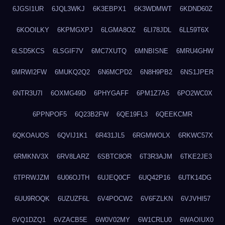
6JGSI1UR
6JQL3WKJ
6K3EBPX1
6K3WDMWT
6KDND60Z
6KOOILKY
6KPMGXPJ
6LGMA8OZ
6LI78JDL
6LL59T6X
6LSD5KCS
6LSGIF7V
6MC7XUTQ
6MNBISNE
6MRU4GHW
6MRWI2FW
6MUKQ2Q2
6N6MCPD2
6N8H9PB2
6NS1JPER
6NTR3U7I
6OXMG49D
6PHYGAFF
6PM1Z7A5
6PO2WC0X
6PPNPOF5
6Q23B2FW
6QE19FL3
6QEEKCMR
6QKOAUOS
6QVIJ1K1
6R431JL5
6RGMWOLX
6RKWC57X
6RMKNV3X
6RV8LARZ
6SBTC8OR
6T3R3AJM
6TKE2JE3
6TPRWJZM
6U06OJTH
6UJEQ0CF
6UQ42P16
6UTK14DG
6UU9ROQK
6UZUZF6L
6V4POCW2
6V6FZLKN
6VJVHI57
6VQ1DZQ1
6VZACB5E
6W0V02MY
6W1CRLU0
6WAOIUX0