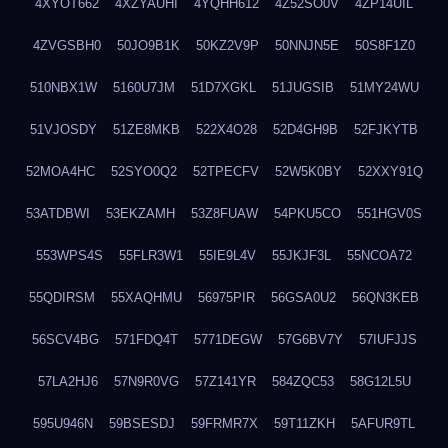
4XYOT662
4XZYAUHI
4YQHH612
4Z52SO0V
4ZP14UIL
4ZVGSBH0
50JO9B1K
50KZ2V9P
50NNJN5E
50S8F1Z0
510NBX1W
5160U7JM
51D7XGKL
51JUGSIB
51MY24WU
51VJOSDY
51ZE8MKB
522X4O28
52D4GH9B
52FJKYTB
52MOA4HC
52SYO0Q2
52TPECFV
52W5K0BY
52XXY91Q
53ATDBWI
53EKZAMH
53Z8FUAW
54PKU5CO
551HGV0S
553WPS4S
55FLR3W1
55IE9L4V
55JKJF3L
55NCOA72
55QDIRSM
55XAQHMU
56975PIR
56GSA0U2
56QN3KEB
56SCV4BG
571FDQ4T
5771DEGW
57G6BV7Y
57IUFJJS
57LA2HJ6
57N9R0VG
57Z141YR
584ZQC53
58G12L5U
595U946N
59BSESDJ
59FRMR7X
59T11ZKH
5AFUR9TL