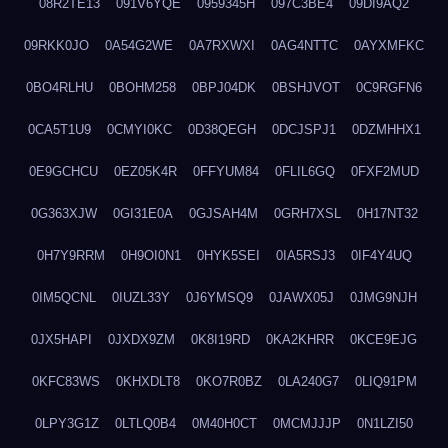
08R2TE13
091V6YQE
0959345H
097C3BE4
09DI9AQ2
09RKK0JO
0A54G2WE
0A7RXWXI
0AG4NTTC
0AYXMFKC
0BO4RLHU
0BOHM258
0BPJ04DK
0BSHJVOT
0C9RGFN6
0CA5T1U9
0CMYI0KC
0D38QEGH
0DCJSPJ1
0DZMHHX1
0E9GCHCU
0EZ05K4R
0FFYUM84
0FLIL6GQ
0FXF2MUD
0G363XJW
0GI31E0A
0GJSAH4M
0GRH7XSL
0H17NT32
0H7Y9RRM
0H9OI0N1
0HYK5SEI
0IA5RSJ3
0IF4Y4UQ
0IM5QCNL
0IUZL33Y
0J6YMSQ9
0JAWX05J
0JMG9NJH
0JX5HAPI
0JXDX9ZM
0K8I19RD
0KA2KHRR
0KCE9EJG
0KFC83WS
0KHXDLT8
0KO7R0BZ
0LA240G7
0LIQ91PM
0LPY3G1Z
0LTLQ0B4
0M40H0CT
0MCMJJJP
0N1LZI50