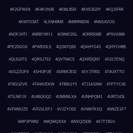
4K2GFW1N
4K4KVN36
4KML855I
4KNS3G0Y
4KQJIFMI
4KWTO3AT
4LXNH9M8
4M8RR8DW
4NNSAVOG
4NOFJHTI
4NRBYMY1
4O9WC0SL
4ORR508B
4P5VX889
4PE2DGG9
4PW810LS
4Q1M7Q60
4QAHYG43
4QHYCH8B
4QL610TS
4QRSJ753
4QVTMIC5
4QXRDQN7
4S31TENQ
4SGZZGF9
4SHI3FUE
4SRMCB32
4SYJTR01
4T4UXTTO
4T8GUZVK
4TAWVEKW
4TBBI1Y5
4TJ1ASNW
4TPTYC45
4TSJ6PJX
4U48QGQ2
4UMM8LXA
4UNHPQM1
4URT243L
4VFMWJZ0
4VGSLXPJ
4VJZYO02
4VNW7KSQ
4W6ZE1F7
4WP2PW82
4WQWQXX8
4WXQZN38
4X7TT8GV