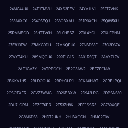
24MC44U0
24TJTMVU
24XS3FEV
24YV1LVI
252T7VNK
253A0XC6
254O5EQJ
258OBXAU
25JR0XCH
25Q8956U
25RMMEOD
26HTTV6H
26L0HESZ
270L4YOL
276UFPNM
27E8J3FW
27MKG0DU
27MNQPU0
27NBD68F
27O3D674
27VYT4KU
28SMQGU6
299T1G15
2A01R6QT
2AAYZL7V
2AFJGVZY
2ATPPOCH
2B2G3AW2
2BFZFCNW
2BKKV1H5
2BLDOOU6
2BRHOLRJ
2CKA0HWT
2CRELPQI
2CSOTXFR
2CVZ7WMG
2D26EBXW
2D942LRG
2DPSN680
2DU7LORM
2EZC76PR
2F53ZH8K
2FFJSSR3
2G789XQE
2G8M6D58
2HDT2UKH
2HLBXGGN
2HMC2F0V