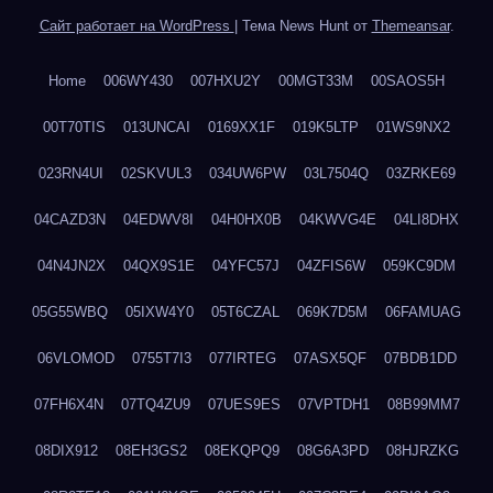
Сайт работает на WordPress
|
Тема News Hunt от
Themeansar
.
Home
006WY430
007HXU2Y
00MGT33M
00SAOS5H
00T70TIS
013UNCAI
0169XX1F
019K5LTP
01WS9NX2
023RN4UI
02SKVUL3
034UW6PW
03L7504Q
03ZRKE69
04CAZD3N
04EDWV8I
04H0HX0B
04KWVG4E
04LI8DHX
04N4JN2X
04QX9S1E
04YFC57J
04ZFIS6W
059KC9DM
05G55WBQ
05IXW4Y0
05T6CZAL
069K7D5M
06FAMUAG
06VLOMOD
0755T7I3
077IRTEG
07ASX5QF
07BDB1DD
07FH6X4N
07TQ4ZU9
07UES9ES
07VPTDH1
08B99MM7
08DIX912
08EH3GS2
08EKQPQ9
08G6A3PD
08HJRZKG