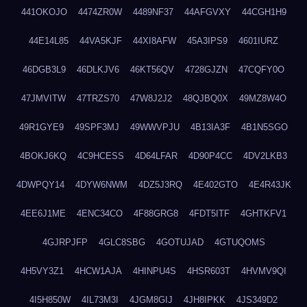
441OKOJO
4474ZR0W
4489NF37
44AFGVXY
44CGH1H9
44E14L85
44VA5KJF
44XI8AFW
45A3IPS9
4601IURZ
46DGB3L9
46DLKJV6
46KT56QV
4728GJZN
47CQFY0O
47JMVITW
47TRZS70
47W8J2J2
48QJBQ0X
49MZ8W4O
49R1GYE9
49SPF3MJ
49WWVPJU
4B13IA3F
4B1N5SGO
4BOKJ6KQ
4C9HCESS
4D64LFAR
4D90P4CC
4DV2LKB3
4DWPQY14
4DYW6NWM
4DZ5J3RQ
4E402GTO
4E4R43JK
4EE6J1ME
4ENC34CO
4F88GRG8
4FDT5ITF
4GHTKFV1
4GJRPJFP
4GLC8SBG
4GOTUJAD
4GTUQOMS
4H5VY3Z1
4HCW1AJA
4HINPU4S
4HSR603T
4HVMV9QI
4I5H850W
4IL73M3I
4JGM8GIJ
4JH8IPKK
4JS349D2