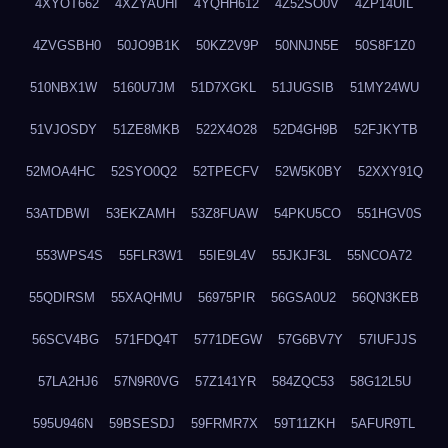
4XYOT662
4XZYAUHI
4YQHH612
4Z52SO0V
4ZP14UIL
4ZVGSBH0
50JO9B1K
50KZ2V9P
50NNJN5E
50S8F1Z0
510NBX1W
5160U7JM
51D7XGKL
51JUGSIB
51MY24WU
51VJOSDY
51ZE8MKB
522X4O28
52D4GH9B
52FJKYTB
52MOA4HC
52SYO0Q2
52TPECFV
52W5K0BY
52XXY91Q
53ATDBWI
53EKZAMH
53Z8FUAW
54PKU5CO
551HGV0S
553WPS4S
55FLR3W1
55IE9L4V
55JKJF3L
55NCOA72
55QDIRSM
55XAQHMU
56975PIR
56GSA0U2
56QN3KEB
56SCV4BG
571FDQ4T
5771DEGW
57G6BV7Y
57IUFJJS
57LA2HJ6
57N9R0VG
57Z141YR
584ZQC53
58G12L5U
595U946N
59BSESDJ
59FRMR7X
59T11ZKH
5AFUR9TL