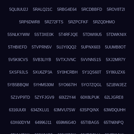
5QL8UU2J
5RALQ21C
5RBG4E64
5RCDBBFD
5ROV8T2I
5RP6DWR8
5RZ72FTS
5RZPCFKF
5RZQDHMO
5SNLKYWW
5ST3XE0K
5T4RFJQE
5TDWI9U5
5TDWKNIX
5THBIEFD
5TVPRN5V
5UJY0QQ2
5UPNX603
5UUMB8OT
5V5K9CVS
5VB3LIYB
5VTXJVNC
5VVNNS1S
5XJ2MR7Y
5XSF9JLS
5XU6ZP3A
5Y0HCRBH
5Y1QS60T
5Y86UZX6
5YB5BBQM
5YHM530M
5YO667IH
5YO7ZQGL
5Z1BWJEZ
5Z1VP9TD
5ZYFJGV9
60IZ2Y44
60X8LPUK
62LJGRE8
6316UU0I
634ZKLU1
63MVU7SW
63SPQINX
63WDQUHH
63X60DYM
64996J11
659M6G4O
65TIBAG5
65TN6NPQ