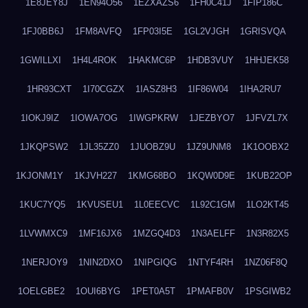
1E8JEY8J
1EN94O56
1EZXAZS6
1FH0C41J
1FIP186C
1FJ0BB6J
1FM8AVFQ
1FP03I5E
1GL2VJGH
1GRISVQA
1GWILLXI
1H4L4ROK
1HAKMC6P
1HDB3VUY
1HHJEK58
1HR93CXT
1I70CGZX
1IASZ8H3
1IF86W04
1IHA2RU7
1IOKJ9IZ
1IOWA7OG
1IWGPKRW
1JEZBYO7
1JFVZL7X
1JKQPSW2
1JL35ZZ0
1JUOBZ9U
1JZ9UNM8
1K1OOBX2
1KJONM1Y
1KJVH227
1KMG68BO
1KQW0D9E
1KUB22OP
1KUC7YQ5
1KVUSEU1
1L0EECVC
1L92C1GM
1LO2KT45
1LVWMXC9
1MF16JX6
1MZGQ4D3
1N3AELFF
1N3R82X5
1NERJOY9
1NIN2DXO
1NIPGIQG
1NTYF4RH
1NZ06F8Q
1OELGBE2
1OUI6BYG
1PET0A5T
1PMAFB0V
1PSGIWB2