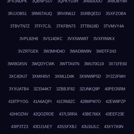
3PX3NDPK
3QBNPSU7
3QPKYD3H
3R660UUO
3R8OBY8R
3RJJOB51
3RM5TAUQ
3RV0N612
3SRBQEDJ
3SXFZOBA
3TBVTN7Z
3TFI7CJL
3TKFBN73
3TTB618D
3TVMVY4A
3VPL82H9
3VS14DKC
3VX5WW8T
3VXFRWKX
3VZRTGEK
3W3MHD4O
3WAD8W9N
3WDTF1N3
3WI8G8SN
3WQDYCWK
3WTTA97N
3WU70G19
3X71FE60
3XC4DIU7
3XMIH0VI
3XMLLD4K
3XWW9P5D
3Y2Z2FMH
3YXUATB4
3Z3344KT
3ZBBJF82
3ZUNKQ9P
40PEO5RM
418TPYOG
41A6AQPI
41CR68ZC
428MPM7O
42EW9PZP
42HIOZNV
42QOZROE
437L5RRA
43BE766X
43EEF23E
43IP3TZ3
43OJ1AEY
43SSFXBJ
43U16JLC
43XY7A9N