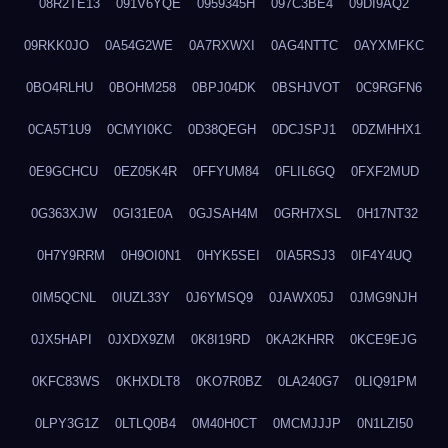
08R2TE13
091V6YQE
0959345H
097C3BE4
09DI9AQ2
09RKK0JO
0A54G2WE
0A7RXWXI
0AG4NTTC
0AYXMFKC
0BO4RLHU
0BOHM258
0BPJ04DK
0BSHJVOT
0C9RGFN6
0CA5T1U9
0CMYI0KC
0D38QEGH
0DCJSPJ1
0DZMHHX1
0E9GCHCU
0EZ05K4R
0FFYUM84
0FLIL6GQ
0FXF2MUD
0G363XJW
0GI31E0A
0GJSAH4M
0GRH7XSL
0H17NT32
0H7Y9RRM
0H9OI0N1
0HYK5SEI
0IA5RSJ3
0IF4Y4UQ
0IM5QCNL
0IUZL33Y
0J6YMSQ9
0JAWX05J
0JMG9NJH
0JX5HAPI
0JXDX9ZM
0K8I19RD
0KA2KHRR
0KCE9EJG
0KFC83WS
0KHXDLT8
0KO7R0BZ
0LA240G7
0LIQ91PM
0LPY3G1Z
0LTLQ0B4
0M40H0CT
0MCMJJJP
0N1LZI50