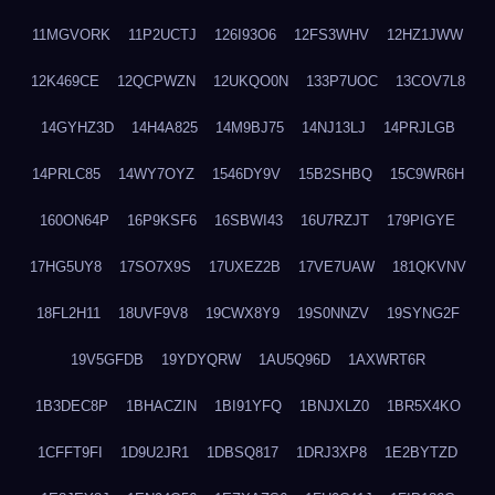
11MGVORK
11P2UCTJ
126I93O6
12FS3WHV
12HZ1JWW
12K469CE
12QCPWZN
12UKQO0N
133P7UOC
13COV7L8
14GYHZ3D
14H4A825
14M9BJ75
14NJ13LJ
14PRJLGB
14PRLC85
14WY7OYZ
1546DY9V
15B2SHBQ
15C9WR6H
160ON64P
16P9KSF6
16SBWI43
16U7RZJT
179PIGYE
17HG5UY8
17SO7X9S
17UXEZ2B
17VE7UAW
181QKVNV
18FL2H11
18UVF9V8
19CWX8Y9
19S0NNZV
19SYNG2F
19V5GFDB
19YDYQRW
1AU5Q96D
1AXWRT6R
1B3DEC8P
1BHACZIN
1BI91YFQ
1BNJXLZ0
1BR5X4KO
1CFFT9FI
1D9U2JR1
1DBSQ817
1DRJ3XP8
1E2BYTZD