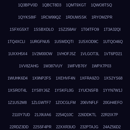
1Q3BPV0D
1QBCT8D3
1QMT9XGT
1QWO8TSQ
1QYKS8IF
1RCW99QZ
1RDUWSSK
1RYOMZPR
1SFXG5XT
1SSBXDLO
1SZ258AV
1T04TFO9
1T3A32QI
1TQ4XCLI
1URGFNU5
1USMDQTI
1USXOD9C
1UTQO46Q
1UXXH5X4
1V2M00OW
1VHOFJ5Z
1VLGOT3L
1VT6PD21
1VV8ZAHG
1W387VUY
1WFVB76Y
1WPX7P03
1WUHK6D4
1X9NP2FS
1XEHVF4N
1XFRA9ZO
1XS2YS68
1XSROT4L
1YS8YJ6Z
1YSKFL0G
1YUCNSFB
1YYN7W1J
1Z1US2M8
1ZLGWTF7
1ZOCGLFM
206VNFLF
20GH4EFO
2110Y7UD
21J9UIA6
2254Q10C
226DDKTL
22R2IX7P
22RDZ3DD
22S5F4PR
22XXR3UO
232PTAJG
24AZ56D2