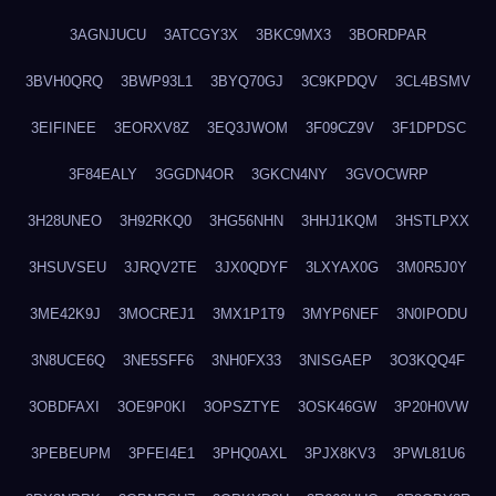
3AGNJUCU
3ATCGY3X
3BKC9MX3
3BORDPAR
3BVH0QRQ
3BWP93L1
3BYQ70GJ
3C9KPDQV
3CL4BSMV
3EIFINEE
3EORXV8Z
3EQ3JWOM
3F09CZ9V
3F1DPDSC
3F84EALY
3GGDN4OR
3GKCN4NY
3GVOCWRP
3H28UNEO
3H92RKQ0
3HG56NHN
3HHJ1KQM
3HSTLPXX
3HSUVSEU
3JRQV2TE
3JX0QDYF
3LXYAX0G
3M0R5J0Y
3ME42K9J
3MOCREJ1
3MX1P1T9
3MYP6NEF
3N0IPODU
3N8UCE6Q
3NE5SFF6
3NH0FX33
3NISGAEP
3O3KQQ4F
3OBDFAXI
3OE9P0KI
3OPSZTYE
3OSK46GW
3P20H0VW
3PEBEUPM
3PFEI4E1
3PHQ0AXL
3PJX8KV3
3PWL81U6