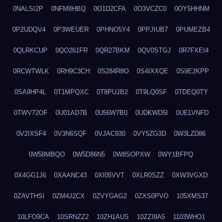
0NALSI2P
0NFM8HBQ
0O1D2CFA
0O3VCZC0
0OY5HHNM
0P2UDQV4
0P3WEUER
0PHNO5Y4
0PPJIUB7
0PUMEZB4
0QLRKCUP
0QO261FR
0QR27BKM
0QV0STGJ
0R7FXEI4
0RCWTWLK
0RH9C3CH
0S284R8O
0S4IXXQE
0S9E2KPP
0SA9HP4L
0T1MPQXC
0T8PUJB2
0T9LQ0SF
0TDEQ0TY
0TWV72OF
0U01AD7B
0U56W7B0
0UDKWD5I
0UELVNFD
0V2IXSF4
0V3N6SQF
0VJAC930
0VY5ZG3D
0W3LZD86
0W58MBQO
0W5D86N5
0W8SOPXW
0WY1BFPQ
0X4GG1J6
0XAANC43
0XI05VVT
0XLR0SZZ
0XW3VGXD
0ZAVTHSI
0ZM4J2CX
0ZVYGAG2
0ZXS0PVO
105XMS37
10LFO9CA
10SRNZZ2
10ZH1AUS
10ZZI8A5
1103WHO1