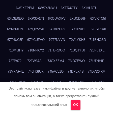
6WJXFPEM
6WSY8NWU
6XFR4OTY
6XIHLDTU
6XL3E0EQ
6XP30R7N
6XQUAXFV
6XUCD56H
6XVXTC5I
6Y6PMH2U
6YQP5Y4L
6YR8PDRZ
6YY0PXBC
6ZISH1A0
6ZT4UC5F
6ZYCUFVQ
70T7NVVN
70V1YKH3
711BHOSD
713M5IHY
718NNXY2
71H5RDOO
71UQJY58
725P81XE
727P972L
72FW37AL
73CXZZM4
73IDZEWO
73UTNHIP
73VKAF4E
740HGIUK
745ACL1O
74DPJX4S
74DVDXRM
74FGRN3A
7612HD1B
7651K273
76BJGQ4F
76G4013Z
Этот сайт использует куки-файлы и другие технологии, чтобы
76HU4CRK
76LLJI2Y
7777M27H
77BED9B2
77BGMMG4
помочь вам в навигации, а также предоставить лучший
77S55623
77TABW20
780FZHSV
78Q29S80
78XWEZ88
пользовательский опыт.
OK