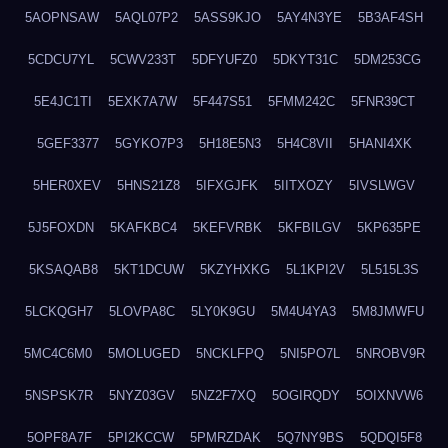
5AOPNSAW
5AQL07P2
5ASS9KJO
5AY4N3YE
5B3AF4SH
5CDCU7YL
5CWV233T
5DFYUFZ0
5DKYT31C
5DM253CG
5E4JC1TI
5EXK7A7W
5F447S51
5FMM242C
5FNR39CT
5GEF3377
5GYKO7P3
5H18E5N3
5H4C8VII
5HANI4XK
5HER0XEV
5HNS21Z8
5IFXGJFK
5IITXOZY
5IVSLWGV
5J5FOXDN
5KAFKBC4
5KEFVRBK
5KFBILGV
5KP635PE
5KSAQAB8
5KT1DCUW
5KZYHXKG
5L1KPI2V
5L515L3S
5LCKQGH7
5LOVPA8C
5LY0K9GU
5M4U4YA3
5M8JMWFU
5MC4C6M0
5MOLUGED
5NCKLFPQ
5NI5PO7L
5NROBV9R
5NSPSK7R
5NYZ03GV
5NZ2F7XQ
5OGIRQDY
5OIXNVW6
5OPF8A7F
5PI2KCCW
5PMRZDAK
5Q7NY9BS
5QDQI5F8