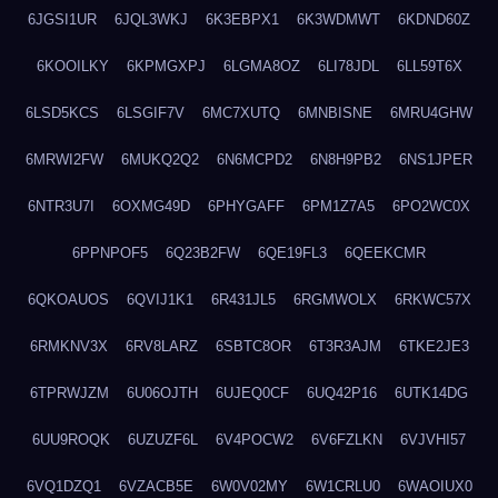
6JGSI1UR
6JQL3WKJ
6K3EBPX1
6K3WDMWT
6KDND60Z
6KOOILKY
6KPMGXPJ
6LGMA8OZ
6LI78JDL
6LL59T6X
6LSD5KCS
6LSGIF7V
6MC7XUTQ
6MNBISNE
6MRU4GHW
6MRWI2FW
6MUKQ2Q2
6N6MCPD2
6N8H9PB2
6NS1JPER
6NTR3U7I
6OXMG49D
6PHYGAFF
6PM1Z7A5
6PO2WC0X
6PPNPOF5
6Q23B2FW
6QE19FL3
6QEEKCMR
6QKOAUOS
6QVIJ1K1
6R431JL5
6RGMWOLX
6RKWC57X
6RMKNV3X
6RV8LARZ
6SBTC8OR
6T3R3AJM
6TKE2JE3
6TPRWJZM
6U06OJTH
6UJEQ0CF
6UQ42P16
6UTK14DG
6UU9ROQK
6UZUZF6L
6V4POCW2
6V6FZLKN
6VJVHI57
6VQ1DZQ1
6VZACB5E
6W0V02MY
6W1CRLU0
6WAOIUX0