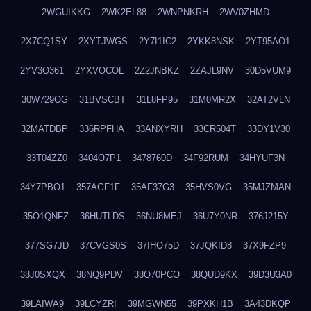
2WGUIKKG
2WK2EL88
2WNPNKRH
2WV0ZHMD
2X7CQ1SY
2XYTJWGS
2Y7I1IC2
2YKK8NSK
2YT95AO1
2YV3O361
2YXVOCOL
2Z2JNBKZ
2ZAJL9NV
30D5VUM9
30W729OG
31BVSCBT
31L8FP95
31M0MR2X
32AT2VLN
32MATDBP
336RPFHA
33ANXYRH
33CR504T
33DY1V30
33T04ZZ0
3404O7P1
3478760D
34F92RUM
34HYUF3N
34Y7PBO1
357AGF1F
35AF37G3
35HVS0VG
35MJZMAN
35O1QNFZ
36HUTLDS
36NU8MEJ
36U7Y0NR
376J215Y
377SG7JD
37CVGS0S
37IHO75D
37JQKID8
37X9FZP9
38J0SXQX
38NQ9PDV
38O70PCO
38QUD9KX
39D3U3A0
39LAIWA9
39LCYZRI
39MGWN55
39PXKH1B
3A43DKQP