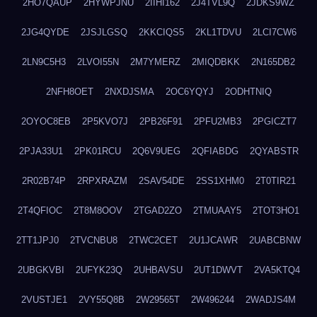
2HO7QAUP
2HYWPJNU
2IIHI162
2J4TVL9Q
2JDKS9WZ
2JG4QYDE
2JSJLGSQ
2KKCIQS5
2KL1TDVU
2LCI7CW6
2LN9C5H3
2LVOI55N
2M7YMERZ
2MIQDBKK
2N165DB2
2NFH8OET
2NXDJSMA
2OC6YQYJ
2ODHTNIQ
2OYOC8EB
2P5KVO7J
2PB26F91
2PFU2MB3
2PGICZT7
2PJA33U1
2PK01RCU
2Q6V9UEG
2QFIABDG
2QYABSTR
2R02B74P
2RPXRAZM
2SAV54DE
2SS1XHM0
2T0TIR21
2T4QFIOC
2T8M8OOV
2TGAD2ZO
2TMUAAY5
2TOT3HO1
2TT1JPJ0
2TVCNBU8
2TWC2CET
2U1JCAWR
2UABCBNW
2UBGKVBI
2UFYK23Q
2UHBAVSU
2UT1DWVT
2VA5KTQ4
2VUSTJE1
2VY55Q8B
2W29565T
2W496244
2WADJS4M