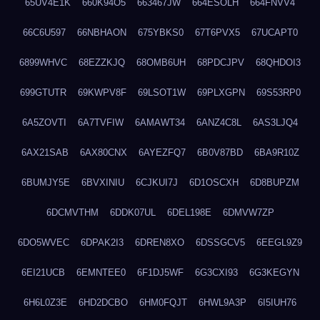
65UV4E1K
660K94O5
663467JW
664ESOLH
664FNVV4
66C6U597
66NBHAON
675YBKS0
67T6PVX5
67UCAPT0
6899WHVC
68EZZKJQ
68OMB6UH
68PDCJPV
68QHDOI3
699GTUTR
69KWPV8F
69LSOT1W
69PLXGPN
69S53RP0
6A5ZOVTI
6A7TVFIW
6AMAWT34
6ANZ4C8L
6AS3LJQ4
6AX21SAB
6AX80CNX
6AYEZFQ7
6B0V87BD
6BA9R10Z
6BUMJY5E
6BVXINIU
6CJKUI7J
6D1OSCXH
6D8BUPZM
6DCMVTHM
6DDK07UL
6DEL198E
6DMVW7ZP
6DO5WVEC
6DPAK2I3
6DREN8XO
6DSSGCV5
6EEGL9Z9
6EI21UCB
6EMNTEE0
6F1DJ5WF
6G3CXI93
6G3KEGYN
6H6L0Z3E
6HD2DCBO
6HM0FQJT
6HWL9A3P
6I5IUH76