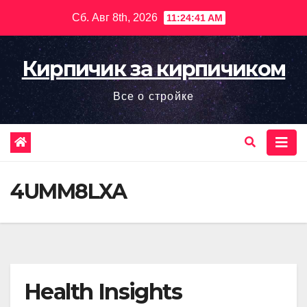
Перейти
Сб. Авг 8th, 2026
11:24:43 AM
к
содержимому
Кирпичик за кирпичиком
Все о стройке
4UMM8LXA
Health Insights