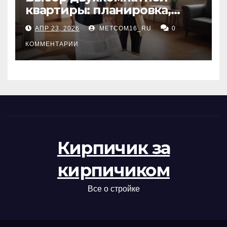
квартиры: планировка,
состояние жилья и
АПР 23, 2026
METCOM16_RU
0
проверка документов
КОММЕНТАРИИ
Кирпичик за
кирпичиком
Все о стройке