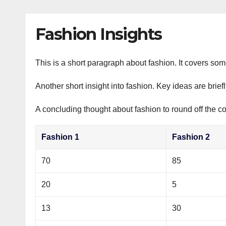
р
p
l
а
Fashion Insights
a
в
s
и
s
This is a short paragraph about fashion. It covers som
т
n
ь
Another short insight into fashion. Key ideas are brief
i
A concluding thought about fashion to round off the co
k
i
Fashion 1
Fashion 2
70
85
20
5
13
30