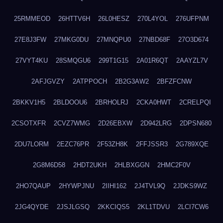
25RMMEOD
26HTTV6H
26L0HESZ
270L4YOL
276UFPNM
27E8J3FW
27MKG0DU
27MNQPU0
27NBD68F
27O3D674
27VYT4KU
28SMQGU6
299T1G15
2A01R6QT
2AAYZL7V
2AFJGVZY
2ATPPOCH
2B2G3AW2
2BFZFCNW
2BKKV1H5
2BLDOOU6
2BRHOLRJ
2CKA0HWT
2CRELPQI
2CSOTXFR
2CVZ7WMG
2D26EBXW
2D942LRG
2DPSN680
2DU7LORM
2EZC76PR
2F53ZH8K
2FFJSSR3
2G789XQE
2G8M6D58
2HDT2UKH
2HLBXGGN
2HMC2F0V
2HO7QAUP
2HYWPJNU
2IIHI162
2J4TVL9Q
2JDKS9WZ
2JG4QYDE
2JSJLGSQ
2KKCIQS5
2KL1TDVU
2LCI7CW6