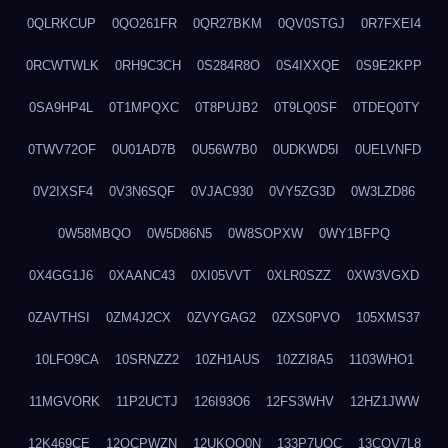
0QLRKCUP
0QO261FR
0QR27BKM
0QV0STGJ
0R7FXEI4
0RCWTWLK
0RH9C3CH
0S284R8O
0S4IXXQE
0S9E2KPP
0SA9HP4L
0T1MPQXC
0T8PUJB2
0T9LQ0SF
0TDEQ0TY
0TWV72OF
0U01AD7B
0U56W7B0
0UDKWD5I
0UELVNFD
0V2IXSF4
0V3N6SQF
0VJAC930
0VY5ZG3D
0W3LZD86
0W58MBQO
0W5D86N5
0W8SOPXW
0WY1BFPQ
0X4GG1J6
0XAANC43
0XI05VVT
0XLR0SZZ
0XW3VGXD
0ZAVTHSI
0ZM4J2CX
0ZVYGAG2
0ZXS0PVO
105XMS37
10LFO9CA
10SRNZZ2
10ZH1AUS
10ZZI8A5
1103WHO1
11MGVORK
11P2UCTJ
126I93O6
12FS3WHV
12HZ1JWW
12K469CE
12QCPWZN
12UKQO0N
133P7UOC
13COV7L8