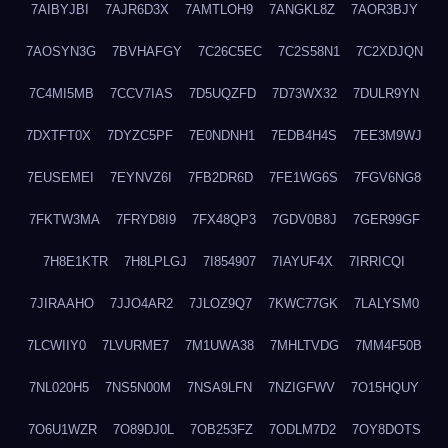
7AIBYJBI
7AJR6D3X
7AMTLOH9
7ANGKL8Z
7AOR3BJY
7AOSYN3G
7BVHAFGY
7C26C5EC
7C2S58N1
7C2XDJQN
7C4MI5MB
7CCV7IAS
7D5UQZFD
7D73WX32
7DULR9YN
7DXTFT0X
7DYZC5PF
7E0NDNH1
7EDB4H4S
7EE3M9WJ
7EUSEMEI
7EYNVZ6I
7FB2DR6D
7FE1WG6S
7FGV6NG8
7FKTW3MA
7FRYD8I9
7FX48QP3
7GDV0B8J
7GER99GF
7H8E1KTR
7H8LPLGJ
7I854907
7IAYUF4X
7IRRICQI
7JIRAAHO
7JJO4AR2
7JLOZ9Q7
7KWC77GK
7LALYSM0
7LCWIIY0
7LVURME7
7M1UWA38
7MHLTVDG
7MM4F50B
7NL020H5
7NS5N00M
7NSA9LFN
7NZIGFWV
7O15HQUY
7O6U1WZR
7O89DJ0L
7OB253FZ
7ODLM7D2
7OY8DOTS