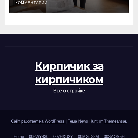
КОММЕНТАРИИ
Кирпичик за
кирпичиком
Все о стройке
Сайт работает на WordPress
|
Тема News Hunt от
Themeansar
.
Home
006WY430
007HXU2Y
00MGT33M
00SAOS5H