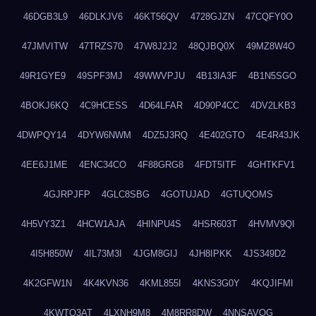
46DGB3L9
46DLKJV6
46KT56QV
4728GJZN
47CQFY0O
47JMVITW
47TRZS70
47W8J2J2
48QJBQ0X
49MZ8W4O
49R1GYE9
49SPF3MJ
49WWVPJU
4B13IA3F
4B1N5SGO
4BOKJ6KQ
4C9HCESS
4D64LFAR
4D90P4CC
4DV2LKB3
4DWPQY14
4DYW6NWM
4DZ5J3RQ
4E402GTO
4E4R43JK
4EE6J1ME
4ENC34CO
4F88GRG8
4FDT5ITF
4GHTKFV1
4GJRPJFP
4GLC8SBG
4GOTUJAD
4GTUQOMS
4H5VY3Z1
4HCW1AJA
4HINPU4S
4HSR603T
4HVMV9QI
4I5H850W
4IL73M3I
4JGM8GIJ
4JH8IPKK
4JS349D2
4K2GFW1N
4K4KVN36
4KML855I
4KNS3G0Y
4KQJIFMI
4KWTO3AT
4LXNH9M8
4M8RR8DW
4NNSAVOG