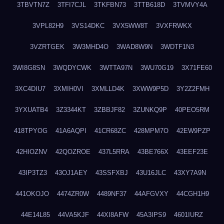
3TBVTN7Z
3TFI7CJL
3TKFBN73
3TTB618D
3TVMVY4A
3VPL82H9
3VS14DKC
3VX5WW8T
3VXFRWKX
3VZRTGEK
3W3MHD4O
3WAD8W9N
3WDTF1N3
3WI8G8SN
3WQDYCWK
3WTTA97N
3WU70G19
3X71FE60
3XC4DIU7
3XMIH0VI
3XMLLD4K
3XWW9P5D
3Y2Z2FMH
3YXUATB4
3Z3344KT
3ZBBJF82
3ZUNKQ9P
40PEO5RM
418TPYOG
41A6AQPI
41CR68ZC
428MPM7O
42EW9PZP
42HIOZNV
42QOZROE
437L5RRA
43BE766X
43EEF23E
43IP3TZ3
43OJ1AEY
43SSFXBJ
43U16JLC
43XY7A9N
441OKOJO
4474ZR0W
4489NF37
44AFGVXY
44CGH1H9
44E14L85
44VA5KJF
44XI8AFW
45A3IPS9
4601IURZ