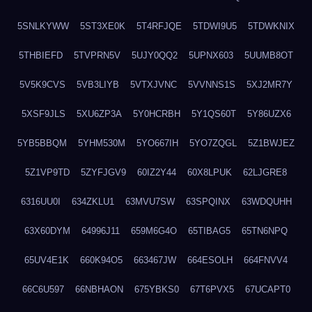
5SNLKYWW
5ST3XE0K
5T4RFJQE
5TDWI9U5
5TDWKNIX
5THBIEFD
5TVPRN5V
5UJY0QQ2
5UPNX603
5UUMB8OT
5V5K9CVS
5VB3LIYB
5VTXJVNC
5VVNNS1S
5XJ2MR7Y
5XSF9JLS
5XU6ZP3A
5Y0HCRBH
5Y1QS60T
5Y86UZX6
5YB5BBQM
5YHM530M
5YO667IH
5YO7ZQGL
5Z1BWJEZ
5Z1VP9TD
5ZYFJGV9
60IZ2Y44
60X8LPUK
62LJGRE8
6316UU0I
634ZKLU1
63MVU7SW
63SPQINX
63WDQUHH
63X60DYM
64996J11
659M6G4O
65TIBAG5
65TN6NPQ
65UV4E1K
660K94O5
663467JW
664ESOLH
664FNVV4
66C6U597
66NBHAON
675YBKS0
67T6PVX5
67UCAPT0