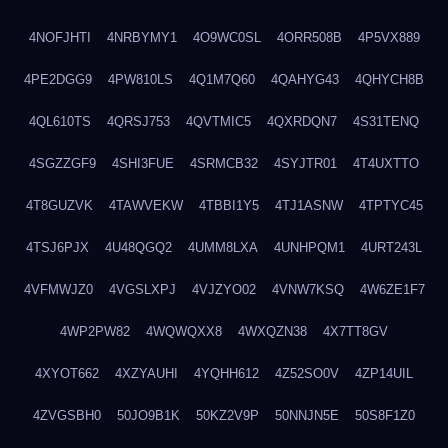
4NOFJHTI
4NRBYMY1
4O9WC0SL
4ORR508B
4P5VX889
4PE2DGG9
4PW810LS
4Q1M7Q60
4QAHYG43
4QHYCH8B
4QL610TS
4QRSJ753
4QVTMIC5
4QXRDQN7
4S31TENQ
4SGZZGF9
4SHI3FUE
4SRMCB32
4SYJTR01
4T4UXTTO
4T8GUZVK
4TAWVEKW
4TBBI1Y5
4TJ1ASNW
4TPTYC45
4TSJ6PJX
4U48QGQ2
4UMM8LXA
4UNHPQM1
4URT243L
4VFMWJZ0
4VGSLXPJ
4VJZYO02
4VNW7KSQ
4W6ZE1F7
4WP2PW82
4WQWQXX8
4WXQZN38
4X7TT8GV
4XYOT662
4XZYAUHI
4YQHH612
4Z52SO0V
4ZP14UIL
4ZVGSBH0
50JO9B1K
50KZ2V9P
50NNJN5E
50S8F1Z0