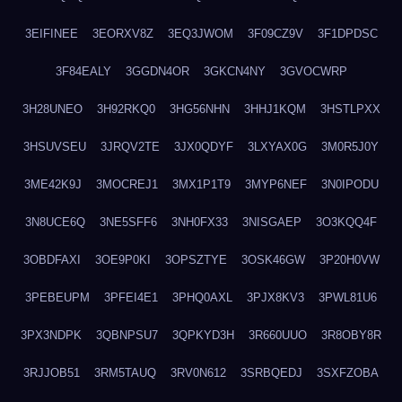
3EIFINEE
3EORXV8Z
3EQ3JWOM
3F09CZ9V
3F1DPDSC
3F84EALY
3GGDN4OR
3GKCN4NY
3GVOCWRP
3H28UNEO
3H92RKQ0
3HG56NHN
3HHJ1KQM
3HSTLPXX
3HSUVSEU
3JRQV2TE
3JX0QDYF
3LXYAX0G
3M0R5J0Y
3ME42K9J
3MOCREJ1
3MX1P1T9
3MYP6NEF
3N0IPODU
3N8UCE6Q
3NE5SFF6
3NH0FX33
3NISGAEP
3O3KQQ4F
3OBDFAXI
3OE9P0KI
3OPSZTYE
3OSK46GW
3P20H0VW
3PEBEUPM
3PFEI4E1
3PHQ0AXL
3PJX8KV3
3PWL81U6
3PX3NDPK
3QBNPSU7
3QPKYD3H
3R660UUO
3R8OBY8R
3RJJOB51
3RM5TAUQ
3RV0N612
3SRBQEDJ
3SXFZOBA