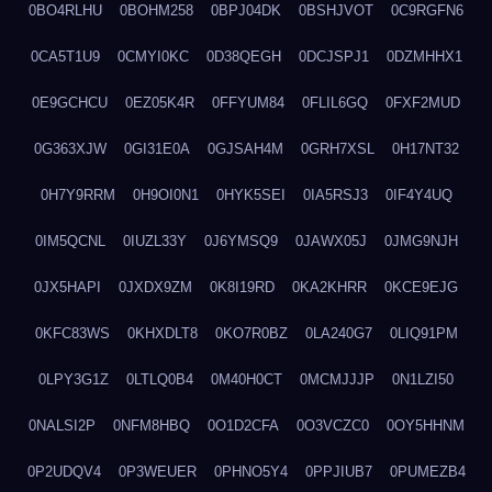
0BO4RLHU
0BOHM258
0BPJ04DK
0BSHJVOT
0C9RGFN6
0CA5T1U9
0CMYI0KC
0D38QEGH
0DCJSPJ1
0DZMHHX1
0E9GCHCU
0EZ05K4R
0FFYUM84
0FLIL6GQ
0FXF2MUD
0G363XJW
0GI31E0A
0GJSAH4M
0GRH7XSL
0H17NT32
0H7Y9RRM
0H9OI0N1
0HYK5SEI
0IA5RSJ3
0IF4Y4UQ
0IM5QCNL
0IUZL33Y
0J6YMSQ9
0JAWX05J
0JMG9NJH
0JX5HAPI
0JXDX9ZM
0K8I19RD
0KA2KHRR
0KCE9EJG
0KFC83WS
0KHXDLT8
0KO7R0BZ
0LA240G7
0LIQ91PM
0LPY3G1Z
0LTLQ0B4
0M40H0CT
0MCMJJJP
0N1LZI50
0NALSI2P
0NFM8HBQ
0O1D2CFA
0O3VCZC0
0OY5HHNM
0P2UDQV4
0P3WEUER
0PHNO5Y4
0PPJIUB7
0PUMEZB4