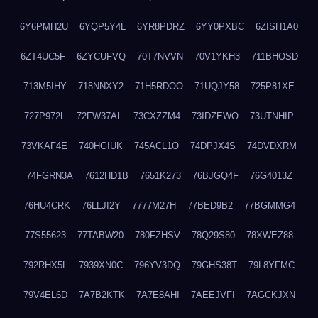
6Y6PMH2U
6YQP5Y4L
6YR8PDRZ
6YY0PXBC
6ZISH1A0
6ZT4UC5F
6ZYCUFVQ
70T7NVVN
70V1YKH3
711BHOSD
713M5IHY
718NNXY2
71H5RDOO
71UQJY58
725P81XE
727P972L
72FW37AL
73CXZZM4
73IDZEWO
73UTNHIP
73VKAF4E
740HGIUK
745ACL1O
74DPJX4S
74DVDXRM
74FGRN3A
7612HD1B
7651K273
76BJGQ4F
76G4013Z
76HU4CRK
76LLJI2Y
7777M27H
77BED9B2
77BGMMG4
77S55623
77TABW20
780FZHSV
78Q29S80
78XWEZ88
792RHX5L
7939XN0C
796YV3DQ
79GHS38T
79L8YFMC
79V4EL6D
7A7B2KTK
7A7E8AHI
7AEEJVFI
7AGCKJXN