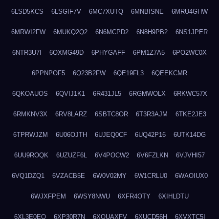
6LSD5KCS
6LSGIF7V
6MC7XUTQ
6MNBISNE
6MRU4GHW
6MRWI2FW
6MUKQ2Q2
6N6MCPD2
6N8H9PB2
6NS1JPER
6NTR3U7I
6OXMG49D
6PHYGAFF
6PM1Z7A5
6PO2WC0X
6PPNPOF5
6Q23B2FW
6QE19FL3
6QEEKCMR
6QKOAUOS
6QVIJ1K1
6R431JL5
6RGMWOLX
6RKWC57X
6RMKNV3X
6RV8LARZ
6SBTC8OR
6T3R3AJM
6TKE2JE3
6TPRWJZM
6U06OJTH
6UJEQ0CF
6UQ42P16
6UTK14DG
6UU9ROQK
6UZUZF6L
6V4POCW2
6V6FZLKN
6VJVHI57
6VQ1DZQ1
6VZACB5E
6W0V02MY
6W1CRLU0
6WAOIUX0
6WJXFPEM
6WSY8NWU
6XFR4OTY
6XIHLDTU
6XL3E0EQ
6XP30R7N
6XQUAXFV
6XUCD56H
6XVXTC5I