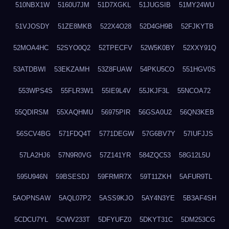
510NBX1W
5160U7JM
51D7XGKL
51JUGSIB
51MY24WU
51VJOSDY
51ZE8MKB
522X4O28
52D4GH9B
52FJKYTB
52MOA4HC
52SYO0Q2
52TPECFV
52W5K0BY
52XXY91Q
53ATDBWI
53EKZAMH
53Z8FUAW
54PKU5CO
551HGV0S
553WPS4S
55FLR3W1
55IE9L4V
55JKJF3L
55NCOA72
55QDIRSM
55XAQHMU
56975PIR
56GSA0U2
56QN3KEB
56SCV4BG
571FDQ4T
5771DEGW
57G6BV7Y
57IUFJJS
57LA2HJ6
57N9R0VG
57Z141YR
584ZQC53
58G12L5U
595U946N
59BSESDJ
59FRMR7X
59T11ZKH
5AFUR9TL
5AOPNSAW
5AQL07P2
5ASS9KJO
5AY4N3YE
5B3AF4SH
5CDCU7YL
5CWV233T
5DFYUFZ0
5DKYT31C
5DM253CG