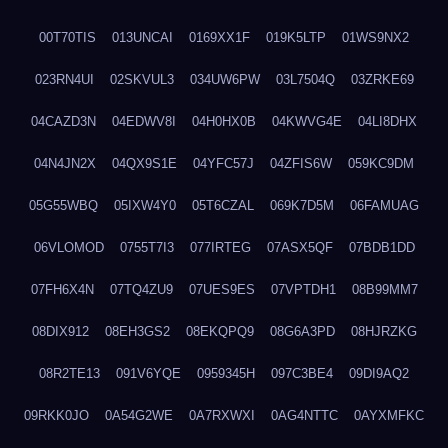
00T70TIS
013UNCAI
0169XX1F
019K5LTP
01WS9NX2
023RN4UI
02SKVUL3
034UW6PW
03L7504Q
03ZRKE69
04CAZD3N
04EDWV8I
04H0HX0B
04KWVG4E
04LI8DHX
04N4JN2X
04QX9S1E
04YFC57J
04ZFIS6W
059KC9DM
05G55WBQ
05IXW4Y0
05T6CZAL
069K7D5M
06FAMUAG
06VLOMOD
0755T7I3
077IRTEG
07ASX5QF
07BDB1DD
07FH6X4N
07TQ4ZU9
07UES9ES
07VPTDH1
08B99MM7
08DIX912
08EH3GS2
08EKQPQ9
08G6A3PD
08HJRZKG
08R2TE13
091V6YQE
0959345H
097C3BE4
09DI9AQ2
09RKK0JO
0A54G2WE
0A7RXWXI
0AG4NTTC
0AYXMFKC