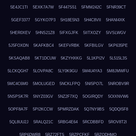
5E4JC1TI
5EXK7A7W
5F447S51
5FMM242C
5FNR39CT
5GEF3377
5GYKO7P3
5H18E5N3
5H4C8VII
5HANI4XK
5HER0XEV
5HNS21Z8
5IFXGJFK
5IITXOZY
5IVSLWGV
5J5FOXDN
5KAFKBC4
5KEFVRBK
5KFBILGV
5KP635PE
5KSAQAB8
5KT1DCUW
5KZYHXKG
5L1KPI2V
5L515L3S
5LCKQGH7
5LOVPA8C
5LY0K9GU
5M4U4YA3
5M8JMWFU
5MC4C6M0
5MOLUGED
5NCKLFPQ
5NI5PO7L
5NROBV9R
5NSPSK7R
5NYZ03GV
5NZ2F7XQ
5OGIRQDY
5OIXNVW6
5OPF8A7F
5PI2KCCW
5PMRZDAK
5Q7NY9BS
5QDQI5F8
5QL8UU2J
5RALQ21C
5RBG4E64
5RCDBBFD
5ROV8T2I
5RP6DWR8
5RZ72FTS
5RZPCFKF
5RZQDHMO