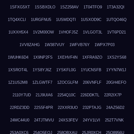
1SFXG5XT
1SSBXDLO
1SZ258AV
1T04TFO9
1T3A32QI
1TQ4XCLI
1URGFNU5
1USMDQTI
1USXOD9C
1UTQO46Q
1UXXH5X4
1V2M00OW
1VHOFJ5Z
1VLGOT3L
1VT6PD21
1VV8ZAHG
1W387VUY
1WFVB76Y
1WPX7P03
1WUHK6D4
1X9NP2FS
1XEHVF4N
1XFRA9ZO
1XS2YS68
1XSROT4L
1YS8YJ6Z
1YSKFL0G
1YUCNSFB
1YYN7W1J
1Z1US2M8
1ZLGWTF7
1ZOCGLFM
206VNFLF
20GH4EFO
2110Y7UD
21J9UIA6
2254Q10C
226DDKTL
22R2IX7P
22RDZ3DD
22S5F4PR
22XXR3UO
232PTAJG
24AZ56D2
24MC44U0
24TJTMVU
24XS3FEV
24YV1LVI
252T7VNK
253A0XC6
254O5EQJ
258OBXAU
25JR0XCH
25Q8956U