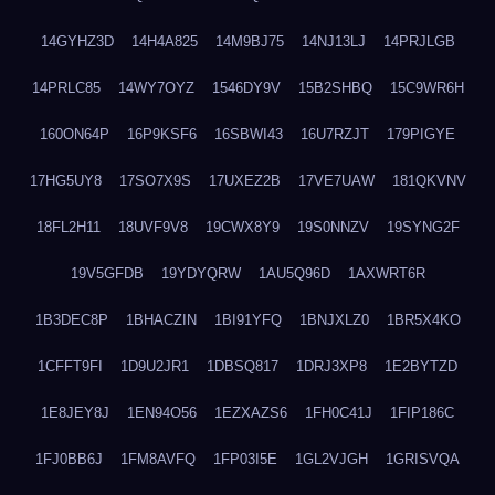
14GYHZ3D
14H4A825
14M9BJ75
14NJ13LJ
14PRJLGB
14PRLC85
14WY7OYZ
1546DY9V
15B2SHBQ
15C9WR6H
160ON64P
16P9KSF6
16SBWI43
16U7RZJT
179PIGYE
17HG5UY8
17SO7X9S
17UXEZ2B
17VE7UAW
181QKVNV
18FL2H11
18UVF9V8
19CWX8Y9
19S0NNZV
19SYNG2F
19V5GFDB
19YDYQRW
1AU5Q96D
1AXWRT6R
1B3DEC8P
1BHACZIN
1BI91YFQ
1BNJXLZ0
1BR5X4KO
1CFFT9FI
1D9U2JR1
1DBSQ817
1DRJ3XP8
1E2BYTZD
1E8JEY8J
1EN94O56
1EZXAZS6
1FH0C41J
1FIP186C
1FJ0BB6J
1FM8AVFQ
1FP03I5E
1GL2VJGH
1GRISVQA