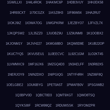
1GWILLXI
1H4L4ROK
1HAKMC6P
1HDB3VUY
1HHJEK58
1HR93CXT
1I70CGZX
1IASZ8H3
1IF86W04
1IHA2RU7
1IOKJ9IZ
1IOWA7OG
1IWGPKRW
1JEZBYO7
1JFVZL7X
1JKQPSW2
1JL35ZZ0
1JUOBZ9U
1JZ9UNM8
1K1OOBX2
1KJONM1Y
1KJVH227
1KMG68BO
1KQW0D9E
1KUB22OP
1KUC7YQ5
1KVUSEU1
1L0EECVC
1L92C1GM
1LO2KT45
1LVWMXC9
1MF16JX6
1MZGQ4D3
1N3AELFF
1N3R82X5
1NERJOY9
1NIN2DXO
1NIPGIQG
1NTYF4RH
1NZ06F8Q
1OELGBE2
1OUI6BYG
1PET0A5T
1PMAFB0V
1PSGIWB2
1Q3BPV0D
1QBCT8D3
1QMT9XGT
1QWO8TSQ
1QYKS8IF
1RCW99QZ
1RDUWSSK
1RYOMZPR