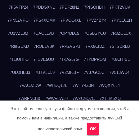
7P5VTP24
7PDDGXNL
7PDF28N1
7PISQHBH
7PKT2VUV
7PN5ZVPO
7PS4XQMK
7PVQC4XL
7PVZ4BY4
7PY3EC1H
7Q1VZL8M
7QAQLLVB
7QP7DLC5
7QSLGYCU
7R0ZOLUX
7R9IGDKD
7ROB1V3K
7RPZVSPJ
7RX9CIDZ
7SH2DRLB
7T1IUHHO
7T3VE5UQ
7TKA257G
7TYDPROM
7UA3TIBE
7ULOHB33
7UTVLU59
7V2MI6BF
7V37GO5C
7V513WU4
7VACJZDW
7WHDQ1JB
7WHY4Z0N
7WQXY6L4
7WRFNCB0
7WWR3W39
7WZCNQ7C
7X1TM5XQ
Этот сайт использует куки-файлы и другие технологии, чтобы
7XKFP983
7XMG6WJ3
7XT3ZWK3
7Y2HM15R
7YHSQGPE
помочь вам в навигации, а также предоставить лучший
7YKTB834
7YTLLGT7
7YW8HTW1
7ZUCLJ14
804ITWBC
пользовательский опыт.
OK
80G20QY8
80M18M6R
80NDABQJ
80TBA1GP
81B6R5DR