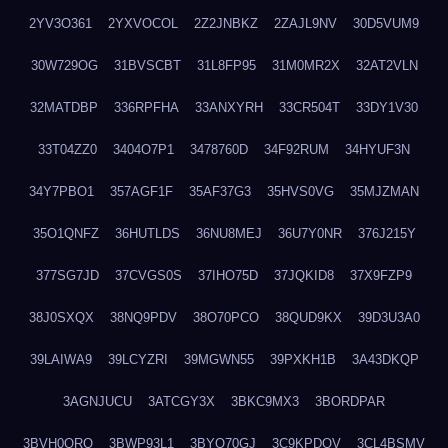
2YV3O361
2YXVOCOL
2Z2JNBKZ
2ZAJL9NV
30D5VUM9
30W729OG
31BVSCBT
31L8FP95
31M0MR2X
32AT2VLN
32MATDBP
336RPFHA
33ANXYRH
33CR504T
33DY1V30
33T04ZZ0
3404O7P1
3478760D
34F92RUM
34HYUF3N
34Y7PBO1
357AGF1F
35AF37G3
35HVS0VG
35MJZMAN
35O1QNFZ
36HUTLDS
36NU8MEJ
36U7Y0NR
376J215Y
377SG7JD
37CVGS0S
37IHO75D
37JQKID8
37X9FZP9
38J0SXQX
38NQ9PDV
38O70PCO
38QUD9KX
39D3U3A0
39LAIWA9
39LCYZRI
39MGWN55
39PXKH1B
3A43DKQP
3AGNJUCU
3ATCGY3X
3BKC9MX3
3BORDPAR
3BVH0QRQ
3BWP93L1
3BYQ70GJ
3C9KPDQV
3CL4BSMV