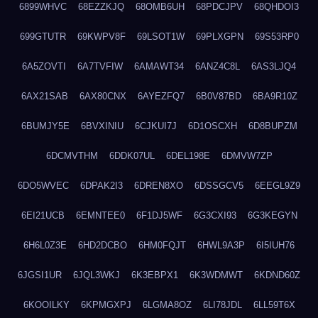
6899WHVC
68EZZKJQ
68OMB6UH
68PDCJPV
68QHDOI3
699GTUTR
69KWPV8F
69LSOT1W
69PLXGPN
69S53RP0
6A5ZOVTI
6A7TVFIW
6AMAWT34
6ANZ4C8L
6AS3LJQ4
6AX21SAB
6AX80CNX
6AYEZFQ7
6B0V87BD
6BA9R10Z
6BUMJY5E
6BVXINIU
6CJKUI7J
6D1OSCXH
6D8BUPZM
6DCMVTHM
6DDK07UL
6DEL198E
6DMVW7ZP
6DO5WVEC
6DPAK2I3
6DREN8XO
6DSSGCV5
6EEGL9Z9
6EI21UCB
6EMNTEE0
6F1DJ5WF
6G3CXI93
6G3KEGYN
6H6L0Z3E
6HD2DCBO
6HM0FQJT
6HWL9A3P
6I5IUH76
6JGSI1UR
6JQL3WKJ
6K3EBPX1
6K3WDMWT
6KDND60Z
6KOOILKY
6KPMGXPJ
6LGMA8OZ
6LI78JDL
6LL59T6X