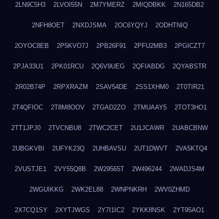
2LN9C5H3
2LVOI55N
2M7YMERZ
2MIQDBKK
2N165DB2
2NFH8OET
2NXDJSMA
2OC6YQYJ
2ODHTNIQ
2OYOC8EB
2P5KVO7J
2PB26F91
2PFU2MB3
2PGICZT7
2PJA33U1
2PK01RCU
2Q6V9UEG
2QFIABDG
2QYABSTR
2R02B74P
2RPXRAZM
2SAV54DE
2SS1XHM0
2T0TIR21
2T4QFIOC
2T8M8OOV
2TGAD2ZO
2TMUAAY5
2TOT3HO1
2TT1JPJ0
2TVCNBU8
2TWC2CET
2U1JCAWR
2UABCBNW
2UBGKVBI
2UFYK23Q
2UHBAVSU
2UT1DWVT
2VA5KTQ4
2VUSTJE1
2VY55Q8B
2W29565T
2W496244
2WADJS4M
2WGUIKKG
2WK2EL88
2WNPNKRH
2WV0ZHMD
2X7CQ1SY
2XYTJWGS
2Y7I1IC2
2YKK8NSK
2YT95AO1