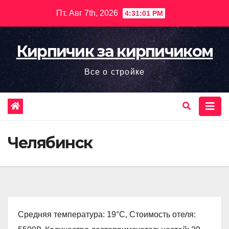
Перейти
Пт. Авг 7th, 2026
4:31:02 PM
к
содержимому
Кирпичик за кирпичиком
Все о стройке
Челябинск
Средняя температура: 19°C, Стоимость отеля: