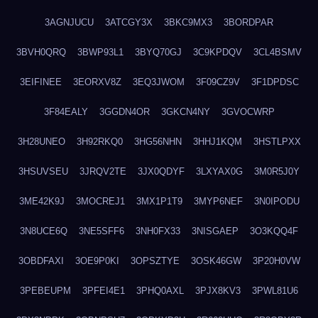
3AGNJUCU
3ATCGY3X
3BKC9MX3
3BORDPAR
3BVH0QRQ
3BWP93L1
3BYQ70GJ
3C9KPDQV
3CL4BSMV
3EIFINEE
3EORXV8Z
3EQ3JWOM
3F09CZ9V
3F1DPDSC
3F84EALY
3GGDN4OR
3GKCN4NY
3GVOCWRP
3H28UNEO
3H92RKQ0
3HG56NHN
3HHJ1KQM
3HSTLPXX
3HSUVSEU
3JRQV2TE
3JX0QDYF
3LXYAX0G
3M0R5J0Y
3ME42K9J
3MOCREJ1
3MX1P1T9
3MYP6NEF
3N0IPODU
3N8UCE6Q
3NE5SFF6
3NH0FX33
3NISGAEP
3O3KQQ4F
3OBDFAXI
3OE9P0KI
3OPSZTYE
3OSK46GW
3P20H0VW
3PEBEUPM
3PFEI4E1
3PHQ0AXL
3PJX8KV3
3PWL81U6