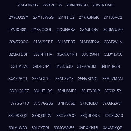
2WGUIKKG
2WK2EL88
2WNPNKRH
2WV0ZHMD
2X7CQ1SY
2XYTJWGS
2Y7I1IC2
2YKK8NSK
2YT95AO1
2YV3O361
2YXVOCOL
2Z2JNBKZ
2ZAJL9NV
30D5VUM9
30W729OG
31BVSCBT
31L8FP95
31M0MR2X
32AT2VLN
32MATDBP
336RPFHA
33ANXYRH
33CR504T
33DY1V30
33T04ZZ0
3404O7P1
3478760D
34F92RUM
34HYUF3N
34Y7PBO1
357AGF1F
35AF37G3
35HVS0VG
35MJZMAN
35O1QNFZ
36HUTLDS
36NU8MEJ
36U7Y0NR
376J215Y
377SG7JD
37CVGS0S
37IHO75D
37JQKID8
37X9FZP9
38J0SXQX
38NQ9PDV
38O70PCO
38QUD9KX
39D3U3A0
39LAIWA9
39LCYZRI
39MGWN55
39PXKH1B
3A43DKQP