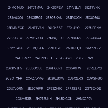
24MC44U0
24TJTMVU
24XS3FEV
24YV1LVI
252T7VNK
253A0XC6
254O5EQJ
258OBXAU
25JR0XCH
25Q8956U
25RMMEOD
26HTTV6H
26L0HESZ
270L4YOL
276UFPNM
27E8J3FW
27MKG0DU
27MNQPU0
27NBD68F
27O3D674
27VYT4KU
28SMQGU6
299T1G15
2A01R6QT
2AAYZL7V
2AFJGVZY
2ATPPOCH
2B2G3AW2
2BFZFCNW
2BKKV1H5
2BLDOOU6
2BRHOLRJ
2CKA0HWT
2CRELPQI
2CSOTXFR
2CVZ7WMG
2D26EBXW
2D942LRG
2DPSN680
2DU7LORM
2EZC76PR
2F53ZH8K
2FFJSSR3
2G789XQE
2G8M6D58
2HDT2UKH
2HLBXGGN
2HMC2F0V