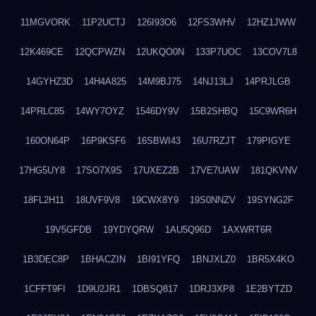
11MGVORK
11P2UCTJ
126I93O6
12FS3WHV
12HZ1JWW
12K469CE
12QCPWZN
12UKQO0N
133P7UOC
13COV7L8
14GYHZ3D
14H4A825
14M9BJ75
14NJ13LJ
14PRJLGB
14PRLC85
14WY7OYZ
1546DY9V
15B2SHBQ
15C9WR6H
160ON64P
16P9KSF6
16SBWI43
16U7RZJT
179PIGYE
17HG5UY8
17SO7X9S
17UXEZ2B
17VE7UAW
181QKVNV
18FL2H11
18UVF9V8
19CWX8Y9
19S0NNZV
19SYNG2F
19V5GFDB
19YDYQRW
1AU5Q96D
1AXWRT6R
1B3DEC8P
1BHACZIN
1BI91YFQ
1BNJXLZ0
1BR5X4KO
1CFFT9FI
1D9U2JR1
1DBSQ817
1DRJ3XP8
1E2BYTZD