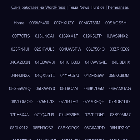
Сайт работает на WordPress
|
Тема News Hunt от
Themeansar
.
Home
006WY430
007HXU2Y
00MGT33M
00SAOS5H
00T70TIS
013UNCAI
0169XX1F
019K5LTP
01WS9NX2
023RN4UI
02SKVUL3
034UW6PW
03L7504Q
03ZRKE69
04CAZD3N
04EDWV8I
04H0HX0B
04KWVG4E
04LI8DHX
04N4JN2X
04QX9S1E
04YFC57J
04ZFIS6W
059KC9DM
05G55WBQ
05IXW4Y0
05T6CZAL
069K7D5M
06FAMUAG
06VLOMOD
0755T7I3
077IRTEG
07ASX5QF
07BDB1DD
07FH6X4N
07TQ4ZU9
07UES9ES
07VPTDH1
08B99MM7
08DIX912
08EH3GS2
08EKQPQ9
08G6A3PD
08HJRZKG