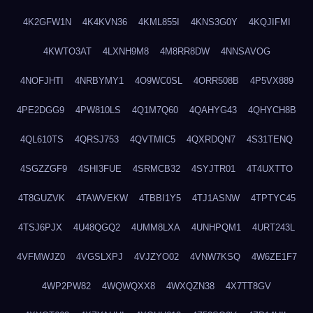
4K2GFW1N
4K4KVN36
4KML855I
4KNS3G0Y
4KQJIFMI
4KWTO3AT
4LXNH9M8
4M8RR8DW
4NNSAVOG
4NOFJHTI
4NRBYMY1
4O9WC0SL
4ORR508B
4P5VX889
4PE2DGG9
4PW810LS
4Q1M7Q60
4QAHYG43
4QHYCH8B
4QL610TS
4QRSJ753
4QVTMIC5
4QXRDQN7
4S31TENQ
4SGZZGF9
4SHI3FUE
4SRMCB32
4SYJTR01
4T4UXTTO
4T8GUZVK
4TAWVEKW
4TBBI1Y5
4TJ1ASNW
4TPTYC45
4TSJ6PJX
4U48QGQ2
4UMM8LXA
4UNHPQM1
4URT243L
4VFMWJZ0
4VGSLXPJ
4VJZYO02
4VNW7KSQ
4W6ZE1F7
4WP2PW82
4WQWQXX8
4WXQZN38
4X7TT8GV