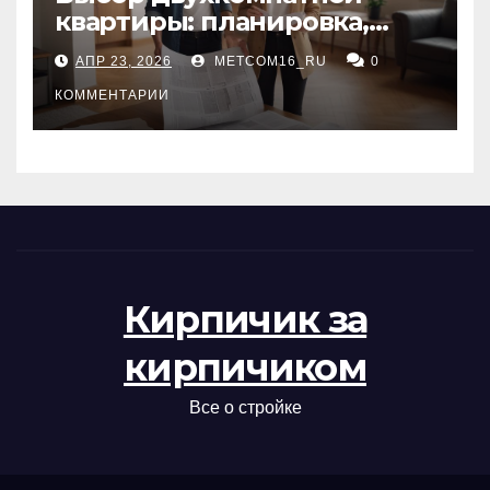
квартиры: планировка,
состояние жилья и
АПР 23, 2026
METCOM16_RU
0
проверка документов
КОММЕНТАРИИ
Кирпичик за
кирпичиком
Все о стройке