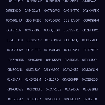
08R2TE13
091V6YQE
0959345H
097C3BE4
09DI9AQ2
09RKK0JO
0A54G2WE
0A7RXWXI
0AG4NTTC
0AYXMFKC
0BO4RLHU
0BOHM258
0BPJ04DK
0BSHJVOT
0C9RGFN6
0CA5T1U9
0CMYI0KC
0D38QEGH
0DCJSPJ1
0DZMHHX1
0E9GCHCU
0EZ05K4R
0FFYUM84
0FLIL6GQ
0FXF2MUD
0G363XJW
0GI31E0A
0GJSAH4M
0GRH7XSL
0H17NT32
0H7Y9RRM
0H9OI0N1
0HYK5SEI
0IA5RSJ3
0IF4Y4UQ
0IM5QCNL
0IUZL33Y
0J6YMSQ9
0JAWX05J
0JMG9NJH
0JX5HAPI
0JXDX9ZM
0K8I19RD
0KA2KHRR
0KCE9EJG
0KFC83WS
0KHXDLT8
0KO7R0BZ
0LA240G7
0LIQ91PM
0LPY3G1Z
0LTLQ0B4
0M40H0CT
0MCMJJJP
0N1LZI50