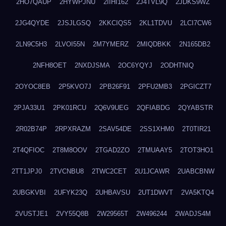
2HO7QAUP
2HYWPJNU
2IIHI162
2J4TVL9Q
2JDKS9WZ
2JG4QYDE
2JSJLGSQ
2KKCIQS5
2KL1TDVU
2LCI7CW6
2LN9C5H3
2LVOI55N
2M7YMERZ
2MIQDBKK
2N165DB2
2NFH8OET
2NXDJSMA
2OC6YQYJ
2ODHTNIQ
2OYOC8EB
2P5KVO7J
2PB26F91
2PFU2MB3
2PGICZT7
2PJA33U1
2PK01RCU
2Q6V9UEG
2QFIABDG
2QYABSTR
2R02B74P
2RPXRAZM
2SAV54DE
2SS1XHM0
2T0TIR21
2T4QFIOC
2T8M8OOV
2TGAD2ZO
2TMUAAY5
2TOT3HO1
2TT1JPJ0
2TVCNBU8
2TWC2CET
2U1JCAWR
2UABCBNW
2UBGKVBI
2UFYK23Q
2UHBAVSU
2UT1DWVT
2VA5KTQ4
2VUSTJE1
2VY55Q8B
2W29565T
2W496244
2WADJS4M