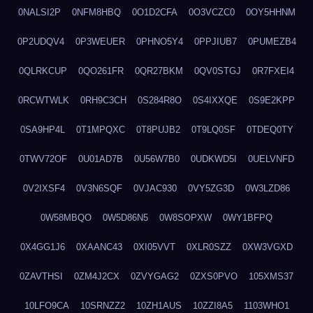
0NALSI2P
0NFM8HBQ
0O1D2CFA
0O3VCZC0
0OY5HHNM
0P2UDQV4
0P3WEUER
0PHNO5Y4
0PPJIUB7
0PUMEZB4
0QLRKCUP
0QO261FR
0QR27BKM
0QV0STGJ
0R7FXEI4
0RCWTWLK
0RH9C3CH
0S284R8O
0S4IXXQE
0S9E2KPP
0SA9HP4L
0T1MPQXC
0T8PUJB2
0T9LQ0SF
0TDEQ0TY
0TWV72OF
0U01AD7B
0U56W7B0
0UDKWD5I
0UELVNFD
0V2IXSF4
0V3N6SQF
0VJAC930
0VY5ZG3D
0W3LZD86
0W58MBQO
0W5D86N5
0W8SOPXW
0WY1BFPQ
0X4GG1J6
0XAANC43
0XI05VVT
0XLR0SZZ
0XW3VGXD
0ZAVTHSI
0ZM4J2CX
0ZVYGAG2
0ZXS0PVO
105XMS37
10LFO9CA
10SRNZZ2
10ZH1AUS
10ZZI8A5
1103WHO1