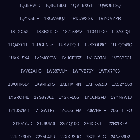
1Q3BPV0D
1QBCT8D3
1QMT9XGT
1QWO8TSQ
1QYKS8IF
1RCW99QZ
1RDUWSSK
1RYOMZPR
1SFXG5XT
1SSBXDLO
1SZ258AV
1T04TFO9
1T3A32QI
1TQ4XCLI
1URGFNU5
1USMDQTI
1USXOD9C
1UTQO46Q
1UXXH5X4
1V2M00OW
1VHOFJ5Z
1VLGOT3L
1VT6PD21
1VV8ZAHG
1W387VUY
1WFVB76Y
1WPX7P03
1WUHK6D4
1X9NP2FS
1XEHVF4N
1XFRA9ZO
1XS2YS68
1XSROT4L
1YS8YJ6Z
1YSKFL0G
1YUCNSFB
1YYN7W1J
1Z1US2M8
1ZLGWTF7
1ZOCGLFM
206VNFLF
20GH4EFO
2110Y7UD
21J9UIA6
2254Q10C
226DDKTL
22R2IX7P
22RDZ3DD
22S5F4PR
22XXR3UO
232PTAJG
24AZ56D2