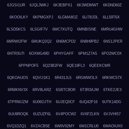
6JGSI1UR
6JQL3WKJ
6K3EBPX1
6K3WDMWT
6KDND60Z
6KOOILKY
6KPMGXPJ
6LGMA8OZ
6LI78JDL
6LL59T6X
6LSD5KCS
6LSGIF7V
6MC7XUTQ
6MNBISNE
6MRU4GHW
6MRWI2FW
6MUKQ2Q2
6N6MCPD2
6N8H9PB2
6NS1JPER
6NTR3U7I
6OXMG49D
6PHYGAFF
6PM1Z7A5
6PO2WC0X
6PPNPOF5
6Q23B2FW
6QE19FL3
6QEEKCMR
6QKOAUOS
6QVIJ1K1
6R431JL5
6RGMWOLX
6RKWC57X
6RMKNV3X
6RV8LARZ
6SBTC8OR
6T3R3AJM
6TKE2JE3
6TPRWJZM
6U06OJTH
6UJEQ0CF
6UQ42P16
6UTK14DG
6UU9ROQK
6UZUZF6L
6V4POCW2
6V6FZLKN
6VJVHI57
6VQ1DZQ1
6VZACB5E
6W0V02MY
6W1CRLU0
6WAOIUX0