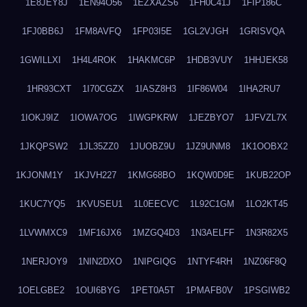
1E8JEY8J
1EN94O56
1EZXAZS6
1FH0C41J
1FIP186C
1FJ0BB6J
1FM8AVFQ
1FP03I5E
1GL2VJGH
1GRISVQA
1GWILLXI
1H4L4ROK
1HAKMC6P
1HDB3VUY
1HHJEK58
1HR93CXT
1I70CGZX
1IASZ8H3
1IF86W04
1IHA2RU7
1IOKJ9IZ
1IOWA7OG
1IWGPKRW
1JEZBYO7
1JFVZL7X
1JKQPSW2
1JL35ZZ0
1JUOBZ9U
1JZ9UNM8
1K1OOBX2
1KJONM1Y
1KJVH227
1KMG68BO
1KQW0D9E
1KUB22OP
1KUC7YQ5
1KVUSEU1
1L0EECVC
1L92C1GM
1LO2KT45
1LVWMXC9
1MF16JX6
1MZGQ4D3
1N3AELFF
1N3R82X5
1NERJOY9
1NIN2DXO
1NIPGIQG
1NTYF4RH
1NZ06F8Q
1OELGBE2
1OUI6BYG
1PET0A5T
1PMAFB0V
1PSGIWB2