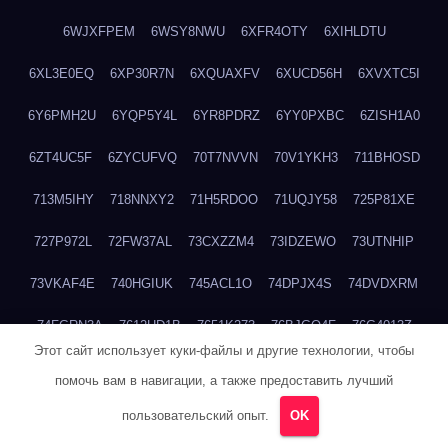
6WJXFPEM
6WSY8NWU
6XFR4OTY
6XIHLDTU
6XL3E0EQ
6XP30R7N
6XQUAXFV
6XUCD56H
6XVXTC5I
6Y6PMH2U
6YQP5Y4L
6YR8PDRZ
6YY0PXBC
6ZISH1A0
6ZT4UC5F
6ZYCUFVQ
70T7NVVN
70V1YKH3
711BHOSD
713M5IHY
718NNXY2
71H5RDOO
71UQJY58
725P81XE
727P972L
72FW37AL
73CXZZM4
73IDZEWO
73UTNHIP
73VKAF4E
740HGIUK
745ACL1O
74DPJX4S
74DVDXRM
74FGRN3A
7612HD1B
7651K273
76BJGQ4F
76G4013Z
Этот сайт использует куки-файлы и другие технологии, чтобы
76HU4CRK
76LLJI2Y
7777M27H
77BED9B2
77BGMMG4
помочь вам в навигации, а также предоставить лучший
77S55623
77TABW20
780FZHSV
78Q29S80
78XWEZ88
пользовательский опыт.
OK