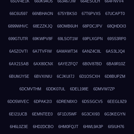
65UV4E1K
660K94O5
663467JW
664ESOLH
664FNVV4
66C6U597
66NBHAON
675YBKS0
67T6PVX5
67UCAPT0
6899WHVC
68EZZKJQ
68OMB6UH
68PDCJPV
68QHDOI3
699GTUTR
69KWPV8F
69LSOT1W
69PLXGPN
69S53RP0
6A5ZOVTI
6A7TVFIW
6AMAWT34
6ANZ4C8L
6AS3LJQ4
6AX21SAB
6AX80CNX
6AYEZFQ7
6B0V87BD
6BA9R10Z
6BUMJY5E
6BVXINIU
6CJKUI7J
6D1OSCXH
6D8BUPZM
6DCMVTHM
6DDK07UL
6DEL198E
6DMVW7ZP
6DO5WVEC
6DPAK2I3
6DREN8XO
6DSSGCV5
6EEGL9Z9
6EI21UCB
6EMNTEE0
6F1DJ5WF
6G3CXI93
6G3KEGYN
6H6L0Z3E
6HD2DCBO
6HM0FQJT
6HWL9A3P
6I5IUH76