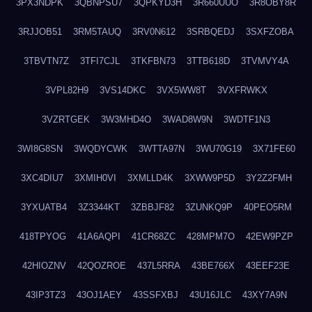
3PX3NDPK
3QBNPSU7
3QPKYD3H
3R660UUO
3R8OBY8R
3RJJOB51
3RM5TAUQ
3RV0N612
3SRBQEDJ
3SXFZOBA
3TBVTN7Z
3TFI7CJL
3TKFBN73
3TTB618D
3TVMVY4A
3VPL82H9
3VS14DKC
3VX5WW8T
3VXFRWKX
3VZRTGEK
3W3MHD4O
3WAD8W9N
3WDTF1N3
3WI8G8SN
3WQDYCWK
3WTTA97N
3WU70G19
3X71FE60
3XC4DIU7
3XMIH0VI
3XMLLD4K
3XWW9P5D
3Y2Z2FMH
3YXUATB4
3Z3344KT
3ZBBJF82
3ZUNKQ9P
40PEO5RM
418TPYOG
41A6AQPI
41CR68ZC
428MPM7O
42EW9PZP
42HIOZNV
42QOZROE
437L5RRA
43BE766X
43EEF23E
43IP3TZ3
43OJ1AEY
43SSFXBJ
43U16JLC
43XY7A9N