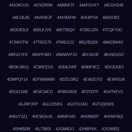
441OKOJO
4474ZR0W
4489NF37
44AFGVXY
44CGH1H9
44E14L85
44VA5KJF
44XI8AFW
45A3IPS9
4601IURZ
46DGB3L9
46DLKJV6
46KT56QV
4728GJZN
47CQFY0O
47JMVITW
47TRZS70
47W8J2J2
48QJBQ0X
49MZ8W4O
49R1GYE9
49SPF3MJ
49WWVPJU
4B13IA3F
4B1N5SGO
4BOKJ6KQ
4C9HCESS
4D64LFAR
4D90P4CC
4DV2LKB3
4DWPQY14
4DYW6NWM
4DZ5J3RQ
4E402GTO
4E4R43JK
4EE6J1ME
4ENC34CO
4F88GRG8
4FDT5ITF
4GHTKFV1
4GJRPJFP
4GLC8SBG
4GOTUJAD
4GTUQOMS
4H5VY3Z1
4HCW1AJA
4HINPU4S
4HSR603T
4HVMV9QI
4I5H850W
4IL73M3I
4JGM8GIJ
4JH8IPKK
4JS349D2