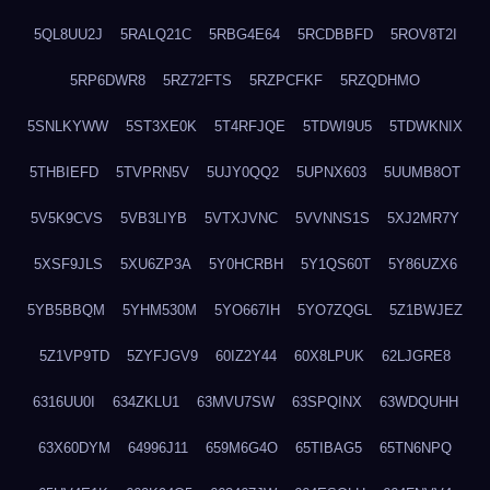
5QL8UU2J
5RALQ21C
5RBG4E64
5RCDBBFD
5ROV8T2I
5RP6DWR8
5RZ72FTS
5RZPCFKF
5RZQDHMO
5SNLKYWW
5ST3XE0K
5T4RFJQE
5TDWI9U5
5TDWKNIX
5THBIEFD
5TVPRN5V
5UJY0QQ2
5UPNX603
5UUMB8OT
5V5K9CVS
5VB3LIYB
5VTXJVNC
5VVNNS1S
5XJ2MR7Y
5XSF9JLS
5XU6ZP3A
5Y0HCRBH
5Y1QS60T
5Y86UZX6
5YB5BBQM
5YHM530M
5YO667IH
5YO7ZQGL
5Z1BWJEZ
5Z1VP9TD
5ZYFJGV9
60IZ2Y44
60X8LPUK
62LJGRE8
6316UU0I
634ZKLU1
63MVU7SW
63SPQINX
63WDQUHH
63X60DYM
64996J11
659M6G4O
65TIBAG5
65TN6NPQ