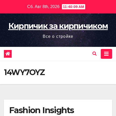
Перейти
Сб. Авг 8th, 2026
11:40:11 AM
к
содержимому
Кирпичик за кирпичиком
Все о стройке
14WY7OYZ
Fashion Insights