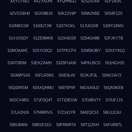
4XYOT662
4XZYAUHI
4YQHH612
4Z52SO0V
4ZP14UIL
4ZVGSBH0
50JO9B1K
50KZ2V9P
50NNJN5E
50S8F1Z0
510NBX1W
5160U7JM
51D7XGKL
51JUGSIB
51MY24WU
51VJOSDY
51ZE8MKB
522X4O28
52D4GH9B
52FJKYTB
52MOA4HC
52SYO0Q2
52TPECFV
52W5K0BY
52XXY91Q
53ATDBWI
53EKZAMH
53Z8FUAW
54PKU5CO
551HGV0S
553WPS4S
55FLR3W1
55IE9L4V
55JKJF3L
55NCOA72
55QDIRSM
55XAQHMU
56975PIR
56GSA0U2
56QN3KEB
56SCV4BG
571FDQ4T
5771DEGW
57G6BV7Y
57IUFJJS
57LA2HJ6
57N9R0VG
57Z141YR
584ZQC53
58G12L5U
595U946N
59BSESDJ
59FRMR7X
59T11ZKH
5AFUR9TL