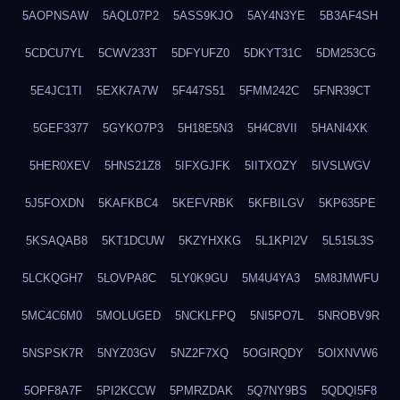
5AOPNSAW
5AQL07P2
5ASS9KJO
5AY4N3YE
5B3AF4SH
5CDCU7YL
5CWV233T
5DFYUFZ0
5DKYT31C
5DM253CG
5E4JC1TI
5EXK7A7W
5F447S51
5FMM242C
5FNR39CT
5GEF3377
5GYKO7P3
5H18E5N3
5H4C8VII
5HANI4XK
5HER0XEV
5HNS21Z8
5IFXGJFK
5IITXOZY
5IVSLWGV
5J5FOXDN
5KAFKBC4
5KEFVRBK
5KFBILGV
5KP635PE
5KSAQAB8
5KT1DCUW
5KZYHXKG
5L1KPI2V
5L515L3S
5LCKQGH7
5LOVPA8C
5LY0K9GU
5M4U4YA3
5M8JMWFU
5MC4C6M0
5MOLUGED
5NCKLFPQ
5NI5PO7L
5NROBV9R
5NSPSK7R
5NYZ03GV
5NZ2F7XQ
5OGIRQDY
5OIXNVW6
5OPF8A7F
5PI2KCCW
5PMRZDAK
5Q7NY9BS
5QDQI5F8