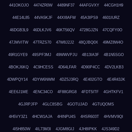
441OKOJO
4474ZR0W
4489NF37
44AFGVXY
44CGH1H9
44E14L85
44VA5KJF
44XI8AFW
45A3IPS9
4601IURZ
46DGB3L9
46DLKJV6
46KT56QV
4728GJZN
47CQFY0O
47JMVITW
47TRZS70
47W8J2J2
48QJBQ0X
49MZ8W4O
49R1GYE9
49SPF3MJ
49WWVPJU
4B13IA3F
4B1N5SGO
4BOKJ6KQ
4C9HCESS
4D64LFAR
4D90P4CC
4DV2LKB3
4DWPQY14
4DYW6NWM
4DZ5J3RQ
4E402GTO
4E4R43JK
4EE6J1ME
4ENC34CO
4F88GRG8
4FDT5ITF
4GHTKFV1
4GJRPJFP
4GLC8SBG
4GOTUJAD
4GTUQOMS
4H5VY3Z1
4HCW1AJA
4HINPU4S
4HSR603T
4HVMV9QI
4I5H850W
4IL73M3I
4JGM8GIJ
4JH8IPKK
4JS349D2