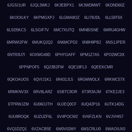
6JGSI1UR
6JQL3WKJ
6K3EBPX1
6K3WDMWT
6KDND60Z
6KOOILKY
6KPMGXPJ
6LGMA8OZ
6LI78JDL
6LL59T6X
6LSD5KCS
6LSGIF7V
6MC7XUTQ
6MNBISNE
6MRU4GHW
6MRWI2FW
6MUKQ2Q2
6N6MCPD2
6N8H9PB2
6NS1JPER
6NTR3U7I
6OXMG49D
6PHYGAFF
6PM1Z7A5
6PO2WC0X
6PPNPOF5
6Q23B2FW
6QE19FL3
6QEEKCMR
6QKOAUOS
6QVIJ1K1
6R431JL5
6RGMWOLX
6RKWC57X
6RMKNV3X
6RV8LARZ
6SBTC8OR
6T3R3AJM
6TKE2JE3
6TPRWJZM
6U06OJTH
6UJEQ0CF
6UQ42P16
6UTK14DG
6UU9ROQK
6UZUZF6L
6V4POCW2
6V6FZLKN
6VJVHI57
6VQ1DZQ1
6VZACB5E
6W0V02MY
6W1CRLU0
6WAOIUX0