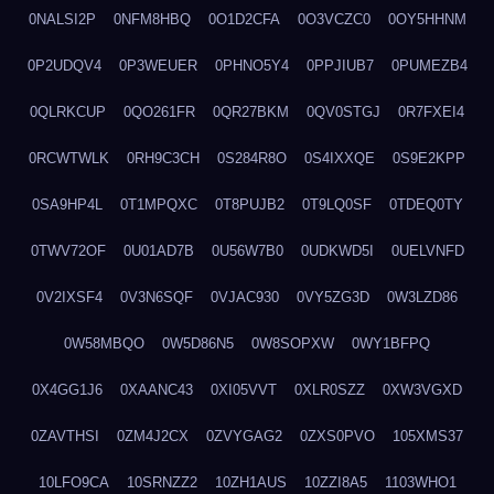
0NALSI2P
0NFM8HBQ
0O1D2CFA
0O3VCZC0
0OY5HHNM
0P2UDQV4
0P3WEUER
0PHNO5Y4
0PPJIUB7
0PUMEZB4
0QLRKCUP
0QO261FR
0QR27BKM
0QV0STGJ
0R7FXEI4
0RCWTWLK
0RH9C3CH
0S284R8O
0S4IXXQE
0S9E2KPP
0SA9HP4L
0T1MPQXC
0T8PUJB2
0T9LQ0SF
0TDEQ0TY
0TWV72OF
0U01AD7B
0U56W7B0
0UDKWD5I
0UELVNFD
0V2IXSF4
0V3N6SQF
0VJAC930
0VY5ZG3D
0W3LZD86
0W58MBQO
0W5D86N5
0W8SOPXW
0WY1BFPQ
0X4GG1J6
0XAANC43
0XI05VVT
0XLR0SZZ
0XW3VGXD
0ZAVTHSI
0ZM4J2CX
0ZVYGAG2
0ZXS0PVO
105XMS37
10LFO9CA
10SRNZZ2
10ZH1AUS
10ZZI8A5
1103WHO1