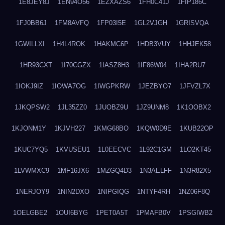
1E8JEY8J
1EN94O56
1EZXAZS6
1FH0C41J
1FIP186C
1FJ0BB6J
1FM8AVFQ
1FP03I5E
1GL2VJGH
1GRISVQA
1GWILLXI
1H4L4ROK
1HAKMC6P
1HDB3VUY
1HHJEK58
1HR93CXT
1I70CGZX
1IASZ8H3
1IF86W04
1IHA2RU7
1IOKJ9IZ
1IOWA7OG
1IWGPKRW
1JEZBYO7
1JFVZL7X
1JKQPSW2
1JL35ZZ0
1JUOBZ9U
1JZ9UNM8
1K1OOBX2
1KJONM1Y
1KJVH227
1KMG68BO
1KQW0D9E
1KUB22OP
1KUC7YQ5
1KVUSEU1
1L0EECVC
1L92C1GM
1LO2KT45
1LVWMXC9
1MF16JX6
1MZGQ4D3
1N3AELFF
1N3R82X5
1NERJOY9
1NIN2DXO
1NIPGIQG
1NTYF4RH
1NZ06F8Q
1OELGBE2
1OUI6BYG
1PET0A5T
1PMAFB0V
1PSGIWB2