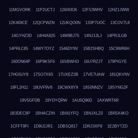
11MGVORK
11P2UCTJ
126I93O6
12FS3WHV
12HZ1JWW
12K469CE
12QCPWZN
12UKQO0N
133P7UOC
13COV7L8
14GYHZ3D
14H4A825
14M9BJ75
14NJ13LJ
14PRJLGB
14PRLC85
14WY7OYZ
1546DY9V
15B2SHBQ
15C9WR6H
160ON64P
16P9KSF6
16SBWI43
16U7RZJT
179PIGYE
17HG5UY8
17SO7X9S
17UXEZ2B
17VE7UAW
181QKVNV
18FL2H11
18UVF9V8
19CWX8Y9
19S0NNZV
19SYNG2F
19V5GFDB
19YDYQRW
1AU5Q96D
1AXWRT6R
1B3DEC8P
1BHACZIN
1BI91YFQ
1BNJXLZ0
1BR5X4KO
1CFFT9FI
1D9U2JR1
1DBSQ817
1DRJ3XP8
1E2BYTZD