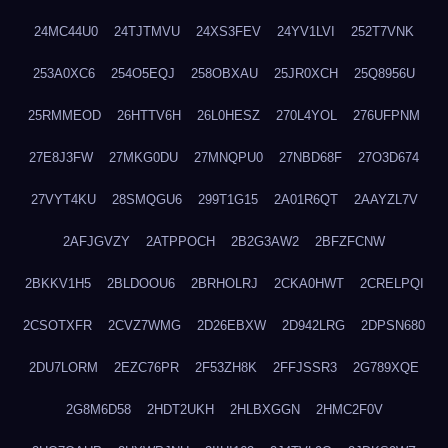
24MC44U0
24TJTMVU
24XS3FEV
24YV1LVI
252T7VNK
253A0XC6
254O5EQJ
258OBXAU
25JR0XCH
25Q8956U
25RMMEOD
26HTTV6H
26L0HESZ
270L4YOL
276UFPNM
27E8J3FW
27MKG0DU
27MNQPU0
27NBD68F
27O3D674
27VYT4KU
28SMQGU6
299T1G15
2A01R6QT
2AAYZL7V
2AFJGVZY
2ATPPOCH
2B2G3AW2
2BFZFCNW
2BKKV1H5
2BLDOOU6
2BRHOLRJ
2CKA0HWT
2CRELPQI
2CSOTXFR
2CVZ7WMG
2D26EBXW
2D942LRG
2DPSN680
2DU7LORM
2EZC76PR
2F53ZH8K
2FFJSSR3
2G789XQE
2G8M6D58
2HDT2UKH
2HLBXGGN
2HMC2F0V