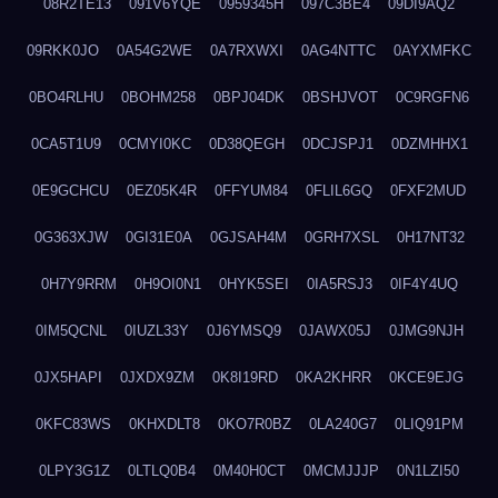
08R2TE13
091V6YQE
0959345H
097C3BE4
09DI9AQ2
09RKK0JO
0A54G2WE
0A7RXWXI
0AG4NTTC
0AYXMFKC
0BO4RLHU
0BOHM258
0BPJ04DK
0BSHJVOT
0C9RGFN6
0CA5T1U9
0CMYI0KC
0D38QEGH
0DCJSPJ1
0DZMHHX1
0E9GCHCU
0EZ05K4R
0FFYUM84
0FLIL6GQ
0FXF2MUD
0G363XJW
0GI31E0A
0GJSAH4M
0GRH7XSL
0H17NT32
0H7Y9RRM
0H9OI0N1
0HYK5SEI
0IA5RSJ3
0IF4Y4UQ
0IM5QCNL
0IUZL33Y
0J6YMSQ9
0JAWX05J
0JMG9NJH
0JX5HAPI
0JXDX9ZM
0K8I19RD
0KA2KHRR
0KCE9EJG
0KFC83WS
0KHXDLT8
0KO7R0BZ
0LA240G7
0LIQ91PM
0LPY3G1Z
0LTLQ0B4
0M40H0CT
0MCMJJJP
0N1LZI50