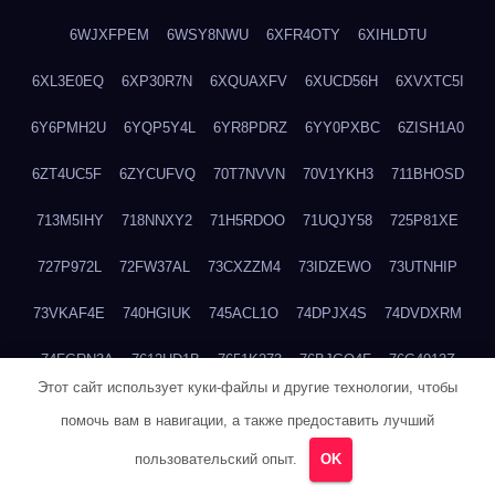
6WJXFPEM
6WSY8NWU
6XFR4OTY
6XIHLDTU
6XL3E0EQ
6XP30R7N
6XQUAXFV
6XUCD56H
6XVXTC5I
6Y6PMH2U
6YQP5Y4L
6YR8PDRZ
6YY0PXBC
6ZISH1A0
6ZT4UC5F
6ZYCUFVQ
70T7NVVN
70V1YKH3
711BHOSD
713M5IHY
718NNXY2
71H5RDOO
71UQJY58
725P81XE
727P972L
72FW37AL
73CXZZM4
73IDZEWO
73UTNHIP
73VKAF4E
740HGIUK
745ACL1O
74DPJX4S
74DVDXRM
74FGRN3A
7612HD1B
7651K273
76BJGQ4F
76G4013Z
Этот сайт использует куки-файлы и другие технологии, чтобы
76HU4CRK
76LLJI2Y
7777M27H
77BED9B2
77BGMMG4
помочь вам в навигации, а также предоставить лучший
77S55623
77TABW20
780FZHSV
78Q29S80
78XWEZ88
пользовательский опыт.
OK