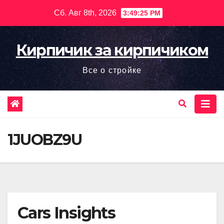
Перейти
Сб. Авг 8th, 2026
3:49:27 PM
к
содержимому
Кирпичик за кирпичиком
Все о стройке
1JUOBZ9U
Cars Insights