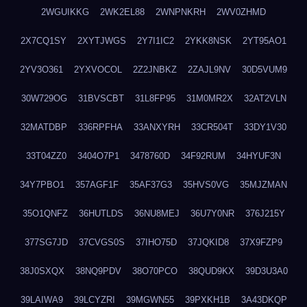
2WGUIKKG
2WK2EL88
2WNPNKRH
2WV0ZHMD
2X7CQ1SY
2XYTJWGS
2Y7I1IC2
2YKK8NSK
2YT95AO1
2YV3O361
2YXVOCOL
2Z2JNBKZ
2ZAJL9NV
30D5VUM9
30W729OG
31BVSCBT
31L8FP95
31M0MR2X
32AT2VLN
32MATDBP
336RPFHA
33ANXYRH
33CR504T
33DY1V30
33T04ZZ0
3404O7P1
3478760D
34F92RUM
34HYUF3N
34Y7PBO1
357AGF1F
35AF37G3
35HVS0VG
35MJZMAN
35O1QNFZ
36HUTLDS
36NU8MEJ
36U7Y0NR
376J215Y
377SG7JD
37CVGS0S
37IHO75D
37JQKID8
37X9FZP9
38J0SXQX
38NQ9PDV
38O70PCO
38QUD9KX
39D3U3A0
39LAIWA9
39LCYZRI
39MGWN55
39PXKH1B
3A43DKQP