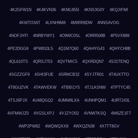
4K2GFW1N
4K4KVN36
4KML855I
4KNS3G0Y
4KQJIFMI
4KWTO3AT
4LXNH9M8
4M8RR8DW
4NNSAVOG
4NOFJHTI
4NRBYMY1
4O9WC0SL
4ORR508B
4P5VX889
4PE2DGG9
4PW810LS
4Q1M7Q60
4QAHYG43
4QHYCH8B
4QL610TS
4QRSJ753
4QVTMIC5
4QXRDQN7
4S31TENQ
4SGZZGF9
4SHI3FUE
4SRMCB32
4SYJTR01
4T4UXTTO
4T8GUZVK
4TAWVEKW
4TBBI1Y5
4TJ1ASNW
4TPTYC45
4TSJ6PJX
4U48QGQ2
4UMM8LXA
4UNHPQM1
4URT243L
4VFMWJZ0
4VGSLXPJ
4VJZYO02
4VNW7KSQ
4W6ZE1F7
4WP2PW82
4WQWQXX8
4WXQZN38
4X7TT8GV