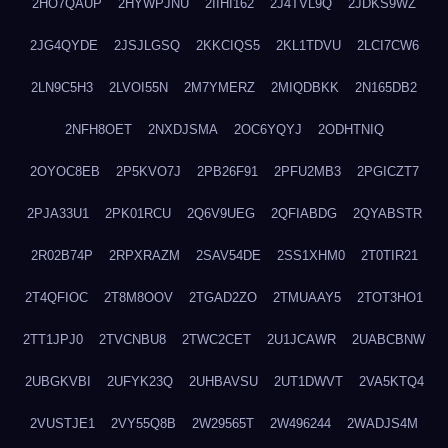
2HO7QAUP
2HYWPJNU
2IIHI162
2J4TVL9Q
2JDKS9WZ
2JG4QYDE
2JSJLGSQ
2KKCIQS5
2KL1TDVU
2LCI7CW6
2LN9C5H3
2LVOI55N
2M7YMERZ
2MIQDBKK
2N165DB2
2NFH8OET
2NXDJSMA
2OC6YQYJ
2ODHTNIQ
2OYOC8EB
2P5KVO7J
2PB26F91
2PFU2MB3
2PGICZT7
2PJA33U1
2PK01RCU
2Q6V9UEG
2QFIABDG
2QYABSTR
2R02B74P
2RPXRAZM
2SAV54DE
2SS1XHM0
2T0TIR21
2T4QFIOC
2T8M8OOV
2TGAD2ZO
2TMUAAY5
2TOT3HO1
2TT1JPJ0
2TVCNBU8
2TWC2CET
2U1JCAWR
2UABCBNW
2UBGKVBI
2UFYK23Q
2UHBAVSU
2UT1DWVT
2VA5KTQ4
2VUSTJE1
2VY55Q8B
2W29565T
2W496244
2WADJS4M