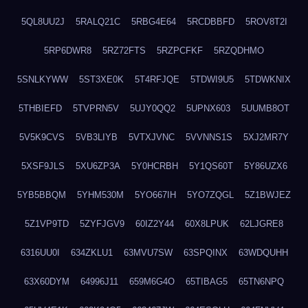
5QL8UU2J
5RALQ21C
5RBG4E64
5RCDBBFD
5ROV8T2I
5RP6DWR8
5RZ72FTS
5RZPCFKF
5RZQDHMO
5SNLKYWW
5ST3XE0K
5T4RFJQE
5TDWI9U5
5TDWKNIX
5THBIEFD
5TVPRN5V
5UJY0QQ2
5UPNX603
5UUMB8OT
5V5K9CVS
5VB3LIYB
5VTXJVNC
5VVNNS1S
5XJ2MR7Y
5XSF9JLS
5XU6ZP3A
5Y0HCRBH
5Y1QS60T
5Y86UZX6
5YB5BBQM
5YHM530M
5YO667IH
5YO7ZQGL
5Z1BWJEZ
5Z1VP9TD
5ZYFJGV9
60IZ2Y44
60X8LPUK
62LJGRE8
6316UU0I
634ZKLU1
63MVU7SW
63SPQINX
63WDQUHH
63X60DYM
64996J11
659M6G4O
65TIBAG5
65TN6NPQ