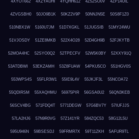
4XYOT662
4XZYAUHI
4YQHH612
4Z52SO0V
4ZP14UIL
4ZVGSBH0
50JO9B1K
50KZ2V9P
50NNJN5E
50S8F1Z0
510NBX1W
5160U7JM
51D7XGKL
51JUGSIB
51MY24WU
51VJOSDY
51ZE8MKB
522X4O28
52D4GH9B
52FJKYTB
52MOA4HC
52SYO0Q2
52TPECFV
52W5K0BY
52XXY91Q
53ATDBWI
53EKZAMH
53Z8FUAW
54PKU5CO
551HGV0S
553WPS4S
55FLR3W1
55IE9L4V
55JKJF3L
55NCOA72
55QDIRSM
55XAQHMU
56975PIR
56GSA0U2
56QN3KEB
56SCV4BG
571FDQ4T
5771DEGW
57G6BV7Y
57IUFJJS
57LA2HJ6
57N9R0VG
57Z141YR
584ZQC53
58G12L5U
595U946N
59BSESDJ
59FRMR7X
59T11ZKH
5AFUR9TL