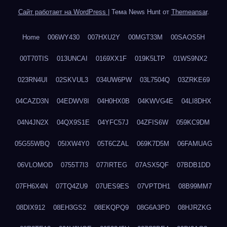
Сайт работает на WordPress
|
Тема News Hunt от
Themeansar
.
Home
006WY430
007HXU2Y
00MGT33M
00SAOS5H
00T70TIS
013UNCAI
0169XX1F
019K5LTP
01WS9NX2
023RN4UI
02SKVUL3
034UW6PW
03L7504Q
03ZRKE69
04CAZD3N
04EDWV8I
04H0HX0B
04KWVG4E
04LI8DHX
04N4JN2X
04QX9S1E
04YFC57J
04ZFIS6W
059KC9DM
05G55WBQ
05IXW4Y0
05T6CZAL
069K7D5M
06FAMUAG
06VLOMOD
0755T7I3
077IRTEG
07ASX5QF
07BDB1DD
07FH6X4N
07TQ4ZU9
07UES9ES
07VPTDH1
08B99MM7
08DIX912
08EH3GS2
08EKQPQ9
08G6A3PD
08HJRZKG