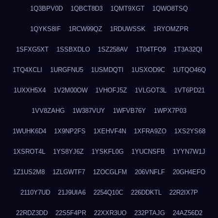
1Q3BPV0D
1QBCT8D3
1QMT9XGT
1QWO8TSQ
1QYKS8IF
1RCW99QZ
1RDUWSSK
1RYOMZPR
1SFXG5XT
1SSBXDLO
1SZ258AV
1T04TFO9
1T3A32QI
1TQ4XCLI
1URGFNU5
1USMDQTI
1USXOD9C
1UTQO46Q
1UXXH5X4
1V2M00OW
1VHOFJ5Z
1VLGOT3L
1VT6PD21
1VV8ZAHG
1W387VUY
1WFVB76Y
1WPX7P03
1WUHK6D4
1X9NP2FS
1XEHVF4N
1XFRA9ZO
1XS2YS68
1XSROT4L
1YS8YJ6Z
1YSKFL0G
1YUCNSFB
1YYN7W1J
1Z1US2M8
1ZLGWTF7
1ZOCGLFM
206VNFLF
20GH4EFO
2110Y7UD
21J9UIA6
2254Q10C
226DDKTL
22R2IX7P
22RDZ3DD
22S5F4PR
22XXR3UO
232PTAJG
24AZ56D2