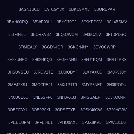
3AGNJUCU
3ATCGY3X
3BKC9MX3
3BORDPAR
3BVH0QRQ
3BWP93L1
3BYQ70GJ
3C9KPDQV
3CL4BSMV
3EIFINEE
3EORXV8Z
3EQ3JWOM
3F09CZ9V
3F1DPDSC
3F84EALY
3GGDN4OR
3GKCN4NY
3GVOCWRP
3H28UNEO
3H92RKQ0
3HG56NHN
3HHJ1KQM
3HSTLPXX
3HSUVSEU
3JRQV2TE
3JX0QDYF
3LXYAX0G
3M0R5J0Y
3ME42K9J
3MOCREJ1
3MX1P1T9
3MYP6NEF
3N0IPODU
3N8UCE6Q
3NE5SFF6
3NH0FX33
3NISGAEP
3O3KQQ4F
3OBDFAXI
3OE9P0KI
3OPSZTYE
3OSK46GW
3P20H0VW
3PEBEUPM
3PFEI4E1
3PHQ0AXL
3PJX8KV3
3PWL81U6