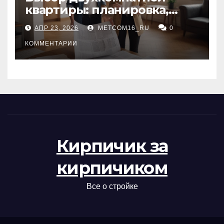
квартиры: планировка,
состояние жилья и
АПР 23, 2026
METCOM16_RU
0
проверка документов
КОММЕНТАРИИ
Кирпичик за
кирпичиком
Все о стройке