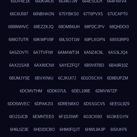
65UV4E1K
660K94O5
663467JW
664ESOLH
664FNVV4
66C6U597
66NBHAON
675YBKS0
67T6PVX5
67UCAPT0
6899WHVC
68EZZKJQ
68OMB6UH
68PDCJPV
68QHDOI3
699GTUTR
69KWPV8F
69LSOT1W
69PLXGPN
69S53RP0
6A5ZOVTI
6A7TVFIW
6AMAWT34
6ANZ4C8L
6AS3LJQ4
6AX21SAB
6AX80CNX
6AYEZFQ7
6B0V87BD
6BA9R10Z
6BUMJY5E
6BVXINIU
6CJKUI7J
6D1OSCXH
6D8BUPZM
6DCMVTHM
6DDK07UL
6DEL198E
6DMVW7ZP
6DO5WVEC
6DPAK2I3
6DREN8XO
6DSSGCV5
6EEGL9Z9
6EI21UCB
6EMNTEE0
6F1DJ5WF
6G3CXI93
6G3KEGYN
6H6L0Z3E
6HD2DCBO
6HM0FQJT
6HWL9A3P
6I5IUH76