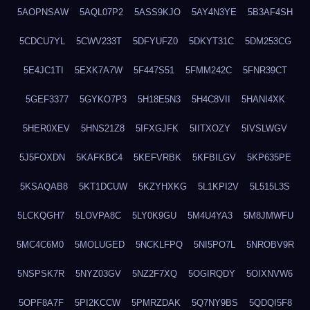
5AOPNSAW
5AQL07P2
5ASS9KJO
5AY4N3YE
5B3AF4SH
5CDCU7YL
5CWV233T
5DFYUFZ0
5DKYT31C
5DM253CG
5E4JC1TI
5EXK7A7W
5F447S51
5FMM242C
5FNR39CT
5GEF3377
5GYKO7P3
5H18E5N3
5H4C8VII
5HANI4XK
5HER0XEV
5HNS21Z8
5IFXGJFK
5IITXOZY
5IVSLWGV
5J5FOXDN
5KAFKBC4
5KEFVRBK
5KFBILGV
5KP635PE
5KSAQAB8
5KT1DCUW
5KZYHXKG
5L1KPI2V
5L515L3S
5LCKQGH7
5LOVPA8C
5LY0K9GU
5M4U4YA3
5M8JMWFU
5MC4C6M0
5MOLUGED
5NCKLFPQ
5NI5PO7L
5NROBV9R
5NSPSK7R
5NYZ03GV
5NZ2F7XQ
5OGIRQDY
5OIXNVW6
5OPF8A7F
5PI2KCCW
5PMRZDAK
5Q7NY9BS
5QDQI5F8