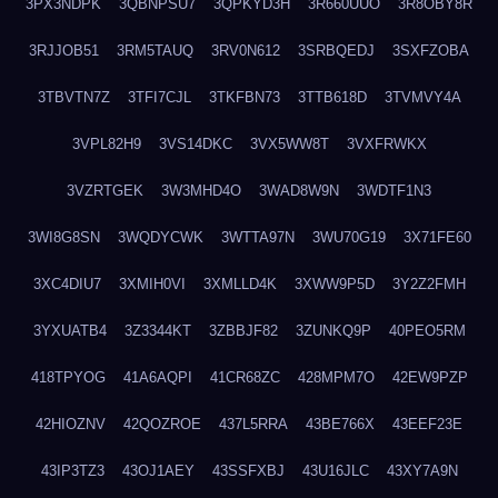
3PX3NDPK
3QBNPSU7
3QPKYD3H
3R660UUO
3R8OBY8R
3RJJOB51
3RM5TAUQ
3RV0N612
3SRBQEDJ
3SXFZOBA
3TBVTN7Z
3TFI7CJL
3TKFBN73
3TTB618D
3TVMVY4A
3VPL82H9
3VS14DKC
3VX5WW8T
3VXFRWKX
3VZRTGEK
3W3MHD4O
3WAD8W9N
3WDTF1N3
3WI8G8SN
3WQDYCWK
3WTTA97N
3WU70G19
3X71FE60
3XC4DIU7
3XMIH0VI
3XMLLD4K
3XWW9P5D
3Y2Z2FMH
3YXUATB4
3Z3344KT
3ZBBJF82
3ZUNKQ9P
40PEO5RM
418TPYOG
41A6AQPI
41CR68ZC
428MPM7O
42EW9PZP
42HIOZNV
42QOZROE
437L5RRA
43BE766X
43EEF23E
43IP3TZ3
43OJ1AEY
43SSFXBJ
43U16JLC
43XY7A9N