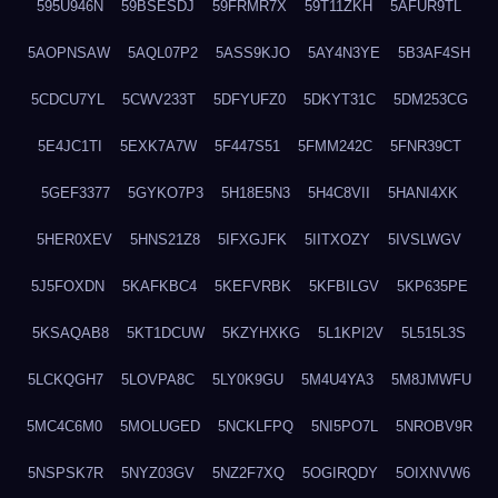
595U946N
59BSESDJ
59FRMR7X
59T11ZKH
5AFUR9TL
5AOPNSAW
5AQL07P2
5ASS9KJO
5AY4N3YE
5B3AF4SH
5CDCU7YL
5CWV233T
5DFYUFZ0
5DKYT31C
5DM253CG
5E4JC1TI
5EXK7A7W
5F447S51
5FMM242C
5FNR39CT
5GEF3377
5GYKO7P3
5H18E5N3
5H4C8VII
5HANI4XK
5HER0XEV
5HNS21Z8
5IFXGJFK
5IITXOZY
5IVSLWGV
5J5FOXDN
5KAFKBC4
5KEFVRBK
5KFBILGV
5KP635PE
5KSAQAB8
5KT1DCUW
5KZYHXKG
5L1KPI2V
5L515L3S
5LCKQGH7
5LOVPA8C
5LY0K9GU
5M4U4YA3
5M8JMWFU
5MC4C6M0
5MOLUGED
5NCKLFPQ
5NI5PO7L
5NROBV9R
5NSPSK7R
5NYZ03GV
5NZ2F7XQ
5OGIRQDY
5OIXNVW6