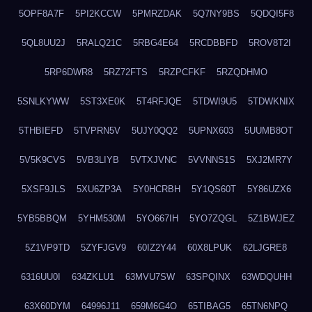
5OPF8A7F
5PI2KCCW
5PMRZDAK
5Q7NY9BS
5QDQI5F8
5QL8UU2J
5RALQ21C
5RBG4E64
5RCDBBFD
5ROV8T2I
5RP6DWR8
5RZ72FTS
5RZPCFKF
5RZQDHMO
5SNLKYWW
5ST3XE0K
5T4RFJQE
5TDWI9U5
5TDWKNIX
5THBIEFD
5TVPRN5V
5UJY0QQ2
5UPNX603
5UUMB8OT
5V5K9CVS
5VB3LIYB
5VTXJVNC
5VVNNS1S
5XJ2MR7Y
5XSF9JLS
5XU6ZP3A
5Y0HCRBH
5Y1QS60T
5Y86UZX6
5YB5BBQM
5YHM530M
5YO667IH
5YO7ZQGL
5Z1BWJEZ
5Z1VP9TD
5ZYFJGV9
60IZ2Y44
60X8LPUK
62LJGRE8
6316UU0I
634ZKLU1
63MVU7SW
63SPQINX
63WDQUHH
63X60DYM
64996J11
659M6G4O
65TIBAG5
65TN6NPQ