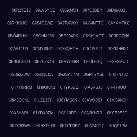
08R2TE13
091V6YQE
0959345H
097C3BE4
09DI9AQ2
09RKK0JO
0A54G2WE
0A7RXWXI
0AG4NTTC
0AYXMFKC
0BO4RLHU
0BOHM258
0BPJ04DK
0BSHJVOT
0C9RGFN6
0CA5T1U9
0CMYI0KC
0D38QEGH
0DCJSPJ1
0DZMHHX1
0E9GCHCU
0EZ05K4R
0FFYUM84
0FLIL6GQ
0FXF2MUD
0G363XJW
0GI31E0A
0GJSAH4M
0GRH7XSL
0H17NT32
0H7Y9RRM
0H9OI0N1
0HYK5SEI
0IA5RSJ3
0IF4Y4UQ
0IM5QCNL
0IUZL33Y
0J6YMSQ9
0JAWX05J
0JMG9NJH
0JX5HAPI
0JXDX9ZM
0K8I19RD
0KA2KHRR
0KCE9EJG
0KFC83WS
0KHXDLT8
0KO7R0BZ
0LA240G7
0LIQ91PM