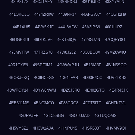
43IP3TZ3
43OJ1AEY
43SSFXBJ
43U16JLC
43XY7A9N
441OKOJO
4474ZR0W
4489NF37
44AFGVXY
44CGH1H9
44E14L85
44VA5KJF
44XI8AFW
45A3IPS9
4601IURZ
46DGB3L9
46DLKJV6
46KT56QV
4728GJZN
47CQFY0O
47JMVITW
47TRZS70
47W8J2J2
48QJBQ0X
49MZ8W4O
49R1GYE9
49SPF3MJ
49WWVPJU
4B13IA3F
4B1N5SGO
4BOKJ6KQ
4C9HCESS
4D64LFAR
4D90P4CC
4DV2LKB3
4DWPQY14
4DYW6NWM
4DZ5J3RQ
4E402GTO
4E4R43JK
4EE6J1ME
4ENC34CO
4F88GRG8
4FDT5ITF
4GHTKFV1
4GJRPJFP
4GLC8SBG
4GOTUJAD
4GTUQOMS
4H5VY3Z1
4HCW1AJA
4HINPU4S
4HSR603T
4HVMV9QI