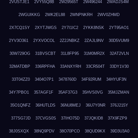
2VUSTJE1
2VY55Q8B
2W29565T
2W496244
2WADJS4M
2WGUIKKG
2WK2EL88
2WNPNKRH
2WV0ZHMD
2X7CQ1SY
2XYTJWGS
2Y7I1IC2
2YKK8NSK
2YT95AO1
2YV3O361
2YXVOCOL
2Z2JNBKZ
2ZAJL9NV
30D5VUM9
30W729OG
31BVSCBT
31L8FP95
31M0MR2X
32AT2VLN
32MATDBP
336RPFHA
33ANXYRH
33CR504T
33DY1V30
33T04ZZ0
3404O7P1
3478760D
34F92RUM
34HYUF3N
34Y7PBO1
357AGF1F
35AF37G3
35HVS0VG
35MJZMAN
35O1QNFZ
36HUTLDS
36NU8MEJ
36U7Y0NR
376J215Y
377SG7JD
37CVGS0S
37IHO75D
37JQKID8
37X9FZP9
38J0SXQX
38NQ9PDV
38O70PCO
38QUD9KX
39D3U3A0