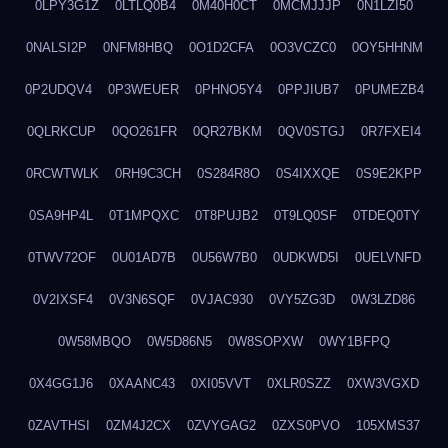
0LPY3G1Z
0LTLQ0B4
0M40H0CT
0MCMJJJP
0N1LZI50
0NALSI2P
0NFM8HBQ
0O1D2CFA
0O3VCZC0
0OY5HHNM
0P2UDQV4
0P3WEUER
0PHNO5Y4
0PPJIUB7
0PUMEZB4
0QLRKCUP
0QO261FR
0QR27BKM
0QV0STGJ
0R7FXEI4
0RCWTWLK
0RH9C3CH
0S284R8O
0S4IXXQE
0S9E2KPP
0SA9HP4L
0T1MPQXC
0T8PUJB2
0T9LQ0SF
0TDEQ0TY
0TWV72OF
0U01AD7B
0U56W7B0
0UDKWD5I
0UELVNFD
0V2IXSF4
0V3N6SQF
0VJAC930
0VY5ZG3D
0W3LZD86
0W58MBQO
0W5D86N5
0W8SOPXW
0WY1BFPQ
0X4GG1J6
0XAANC43
0XI05VVT
0XLR0SZZ
0XW3VGXD
0ZAVTHSI
0ZM4J2CX
0ZVYGAG2
0ZXS0PVO
105XMS37