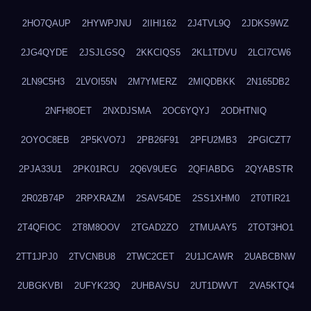
2HO7QAUP
2HYWPJNU
2IIHI162
2J4TVL9Q
2JDKS9WZ
2JG4QYDE
2JSJLGSQ
2KKCIQS5
2KL1TDVU
2LCI7CW6
2LN9C5H3
2LVOI55N
2M7YMERZ
2MIQDBKK
2N165DB2
2NFH8OET
2NXDJSMA
2OC6YQYJ
2ODHTNIQ
2OYOC8EB
2P5KVO7J
2PB26F91
2PFU2MB3
2PGICZT7
2PJA33U1
2PK01RCU
2Q6V9UEG
2QFIABDG
2QYABSTR
2R02B74P
2RPXRAZM
2SAV54DE
2SS1XHM0
2T0TIR21
2T4QFIOC
2T8M8OOV
2TGAD2ZO
2TMUAAY5
2TOT3HO1
2TT1JPJ0
2TVCNBU8
2TWC2CET
2U1JCAWR
2UABCBNW
2UBGKVBI
2UFYK23Q
2UHBAVSU
2UT1DWVT
2VA5KTQ4