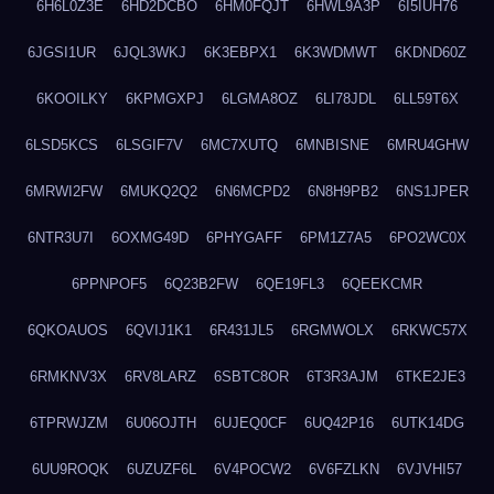
6H6L0Z3E
6HD2DCBO
6HM0FQJT
6HWL9A3P
6I5IUH76
6JGSI1UR
6JQL3WKJ
6K3EBPX1
6K3WDMWT
6KDND60Z
6KOOILKY
6KPMGXPJ
6LGMA8OZ
6LI78JDL
6LL59T6X
6LSD5KCS
6LSGIF7V
6MC7XUTQ
6MNBISNE
6MRU4GHW
6MRWI2FW
6MUKQ2Q2
6N6MCPD2
6N8H9PB2
6NS1JPER
6NTR3U7I
6OXMG49D
6PHYGAFF
6PM1Z7A5
6PO2WC0X
6PPNPOF5
6Q23B2FW
6QE19FL3
6QEEKCMR
6QKOAUOS
6QVIJ1K1
6R431JL5
6RGMWOLX
6RKWC57X
6RMKNV3X
6RV8LARZ
6SBTC8OR
6T3R3AJM
6TKE2JE3
6TPRWJZM
6U06OJTH
6UJEQ0CF
6UQ42P16
6UTK14DG
6UU9ROQK
6UZUZF6L
6V4POCW2
6V6FZLKN
6VJVHI57