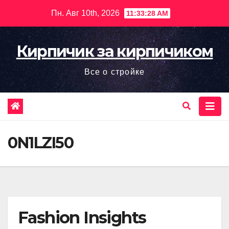
Перейти
Пн. Авг 10th, 2026
11:33:29 AM
к
содержимому
Кирпичик за кирпичиком
Все о стройке
0N1LZI50
Fashion Insights