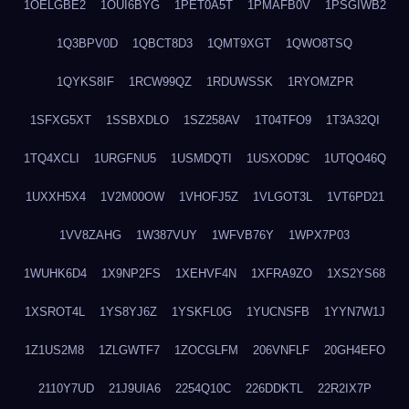
1OELGBE2
1OUI6BYG
1PET0A5T
1PMAFB0V
1PSGIWB2
1Q3BPV0D
1QBCT8D3
1QMT9XGT
1QWO8TSQ
1QYKS8IF
1RCW99QZ
1RDUWSSK
1RYOMZPR
1SFXG5XT
1SSBXDLO
1SZ258AV
1T04TFO9
1T3A32QI
1TQ4XCLI
1URGFNU5
1USMDQTI
1USXOD9C
1UTQO46Q
1UXXH5X4
1V2M00OW
1VHOFJ5Z
1VLGOT3L
1VT6PD21
1VV8ZAHG
1W387VUY
1WFVB76Y
1WPX7P03
1WUHK6D4
1X9NP2FS
1XEHVF4N
1XFRA9ZO
1XS2YS68
1XSROT4L
1YS8YJ6Z
1YSKFL0G
1YUCNSFB
1YYN7W1J
1Z1US2M8
1ZLGWTF7
1ZOCGLFM
206VNFLF
20GH4EFO
2110Y7UD
21J9UIA6
2254Q10C
226DDKTL
22R2IX7P