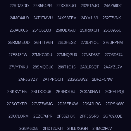
22RDZ3DD
22S5F4PR
22XXR3UO
232PTAJG
24AZ56D2
24MC44U0
24TJTMVU
24XS3FEV
24YV1LVI
252T7VNK
253A0XC6
254O5EQJ
258OBXAU
25JR0XCH
25Q8956U
25RMMEOD
26HTTV6H
26L0HESZ
270L4YOL
276UFPNM
27E8J3FW
27MKG0DU
27MNQPU0
27NBD68F
27O3D674
27VYT4KU
28SMQGU6
299T1G15
2A01R6QT
2AAYZL7V
2AFJGVZY
2ATPPOCH
2B2G3AW2
2BFZFCNW
2BKKV1H5
2BLDOOU6
2BRHOLRJ
2CKA0HWT
2CRELPQI
2CSOTXFR
2CVZ7WMG
2D26EBXW
2D942LRG
2DPSN680
2DU7LORM
2EZC76PR
2F53ZH8K
2FFJSSR3
2G789XQE
2G8M6D58
2HDT2UKH
2HLBXGGN
2HMC2F0V