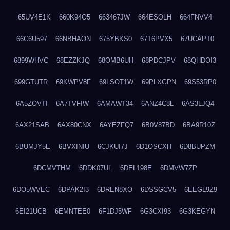
65UV4E1K
660K94O5
663467JW
664ESOLH
664FNVV4
66C6U597
66NBHAON
675YBKS0
67T6PVX5
67UCAPT0
6899WHVC
68EZZKJQ
68OMB6UH
68PDCJPV
68QHDOI3
699GTUTR
69KWPV8F
69LSOT1W
69PLXGPN
69S53RP0
6A5ZOVTI
6A7TVFIW
6AMAWT34
6ANZ4C8L
6AS3LJQ4
6AX21SAB
6AX80CNX
6AYEZFQ7
6B0V87BD
6BA9R10Z
6BUMJY5E
6BVXINIU
6CJKUI7J
6D1OSCXH
6D8BUPZM
6DCMVTHM
6DDK07UL
6DEL198E
6DMVW7ZP
6DO5WVEC
6DPAK2I3
6DREN8XO
6DSSGCV5
6EEGL9Z9
6EI21UCB
6EMNTEE0
6F1DJ5WF
6G3CXI93
6G3KEGYN