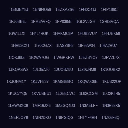
1E8JEY8J
1EN94O56
1EZXAZS6
1FH0C41J
1FIP186C
1FJ0BB6J
1FM8AVFQ
1FP03I5E
1GL2VJGH
1GRISVQA
1GWILLXI
1H4L4ROK
1HAKMC6P
1HDB3VUY
1HHJEK58
1HR93CXT
1I70CGZX
1IASZ8H3
1IF86W04
1IHA2RU7
1IOKJ9IZ
1IOWA7OG
1IWGPKRW
1JEZBYO7
1JFVZL7X
1JKQPSW2
1JL35ZZ0
1JUOBZ9U
1JZ9UNM8
1K1OOBX2
1KJONM1Y
1KJVH227
1KMG68BO
1KQW0D9E
1KUB22OP
1KUC7YQ5
1KVUSEU1
1L0EECVC
1L92C1GM
1LO2KT45
1LVWMXC9
1MF16JX6
1MZGQ4D3
1N3AELFF
1N3R82X5
1NERJOY9
1NIN2DXO
1NIPGIQG
1NTYF4RH
1NZ06F8Q