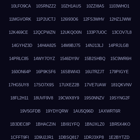
10LFO9CA
10SRNZZ2
10ZH1AUS
10ZZI8A5
1103WHO1
11MGVORK
11P2UCTJ
126I93O6
12FS3WHV
12HZ1JWW
12K469CE
12QCPWZN
12UKQO0N
133P7UOC
13COV7L8
14GYHZ3D
14H4A825
14M9BJ75
14NJ13LJ
14PRJLGB
14PRLC85
14WY7OYZ
1546DY9V
15B2SHBQ
15C9WR6H
160ON64P
16P9KSF6
16SBWI43
16U7RZJT
179PIGYE
17HG5UY8
17SO7X9S
17UXEZ2B
17VE7UAW
181QKVNV
18FL2H11
18UVF9V8
19CWX8Y9
19S0NNZV
19SYNG2F
19V5GFDB
19YDYQRW
1AU5Q96D
1AXWRT6R
1B3DEC8P
1BHACZIN
1BI91YFQ
1BNJXLZ0
1BR5X4KO
1CFFT9FI
1D9U2JR1
1DBSQ817
1DRJ3XP8
1E2BYTZD