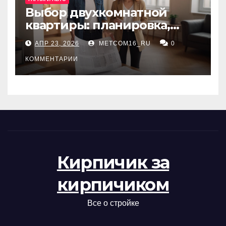
Выбор двухкомнатной
квартиры: планировка,
состояние жилья и
АПР 23, 2026
METCOM16_RU
0
проверка документов
КОММЕНТАРИИ
Кирпичик за
кирпичиком
Все о стройке