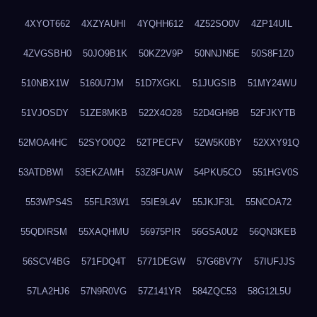
4XYOT662
4XZYAUHI
4YQHH612
4Z52SO0V
4ZP14UIL
4ZVGSBH0
50JO9B1K
50KZ2V9P
50NNJN5E
50S8F1Z0
510NBX1W
5160U7JM
51D7XGKL
51JUGSIB
51MY24WU
51VJOSDY
51ZE8MKB
522X4O28
52D4GH9B
52FJKYTB
52MOA4HC
52SYO0Q2
52TPECFV
52W5K0BY
52XXY91Q
53ATDBWI
53EKZAMH
53Z8FUAW
54PKU5CO
551HGV0S
553WPS4S
55FLR3W1
55IE9L4V
55JKJF3L
55NCOA72
55QDIRSM
55XAQHMU
56975PIR
56GSA0U2
56QN3KEB
56SCV4BG
571FDQ4T
5771DEGW
57G6BV7Y
57IUFJJS
57LA2HJ6
57N9R0VG
57Z141YR
584ZQC53
58G12L5U