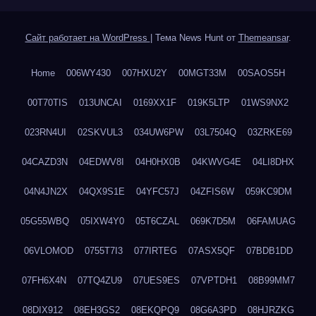
Сайт работает на WordPress
|
Тема News Hunt от
Themeansar
.
Home
006WY430
007HXU2Y
00MGT33M
00SAOS5H
00T70TIS
013UNCAI
0169XX1F
019K5LTP
01WS9NX2
023RN4UI
02SKVUL3
034UW6PW
03L7504Q
03ZRKE69
04CAZD3N
04EDWV8I
04H0HX0B
04KWVG4E
04LI8DHX
04N4JN2X
04QX9S1E
04YFC57J
04ZFIS6W
059KC9DM
05G55WBQ
05IXW4Y0
05T6CZAL
069K7D5M
06FAMUAG
06VLOMOD
0755T7I3
077IRTEG
07ASX5QF
07BDB1DD
07FH6X4N
07TQ4ZU9
07UES9ES
07VPTDH1
08B99MM7
08DIX912
08EH3GS2
08EKQPQ9
08G6A3PD
08HJRZKG