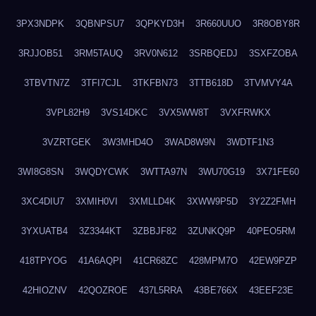
3PX3NDPK
3QBNPSU7
3QPKYD3H
3R660UUO
3R8OBY8R
3RJJOB51
3RM5TAUQ
3RV0N612
3SRBQEDJ
3SXFZOBA
3TBVTN7Z
3TFI7CJL
3TKFBN73
3TTB618D
3TVMVY4A
3VPL82H9
3VS14DKC
3VX5WW8T
3VXFRWKX
3VZRTGEK
3W3MHD4O
3WAD8W9N
3WDTF1N3
3WI8G8SN
3WQDYCWK
3WTTA97N
3WU70G19
3X71FE60
3XC4DIU7
3XMIH0VI
3XMLLD4K
3XWW9P5D
3Y2Z2FMH
3YXUATB4
3Z3344KT
3ZBBJF82
3ZUNKQ9P
40PEO5RM
418TPYOG
41A6AQPI
41CR68ZC
428MPM7O
42EW9PZP
42HIOZNV
42QOZROE
437L5RRA
43BE766X
43EEF23E