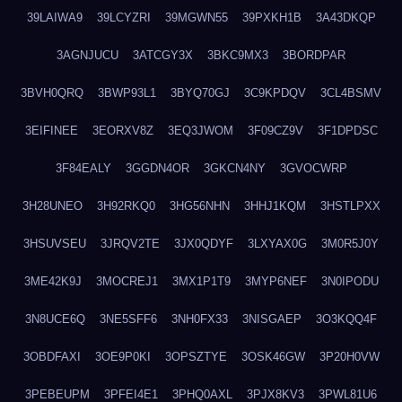
39LAIWA9
39LCYZRI
39MGWN55
39PXKH1B
3A43DKQP
3AGNJUCU
3ATCGY3X
3BKC9MX3
3BORDPAR
3BVH0QRQ
3BWP93L1
3BYQ70GJ
3C9KPDQV
3CL4BSMV
3EIFINEE
3EORXV8Z
3EQ3JWOM
3F09CZ9V
3F1DPDSC
3F84EALY
3GGDN4OR
3GKCN4NY
3GVOCWRP
3H28UNEO
3H92RKQ0
3HG56NHN
3HHJ1KQM
3HSTLPXX
3HSUVSEU
3JRQV2TE
3JX0QDYF
3LXYAX0G
3M0R5J0Y
3ME42K9J
3MOCREJ1
3MX1P1T9
3MYP6NEF
3N0IPODU
3N8UCE6Q
3NE5SFF6
3NH0FX33
3NISGAEP
3O3KQQ4F
3OBDFAXI
3OE9P0KI
3OPSZTYE
3OSK46GW
3P20H0VW
3PEBEUPM
3PFEI4E1
3PHQ0AXL
3PJX8KV3
3PWL81U6