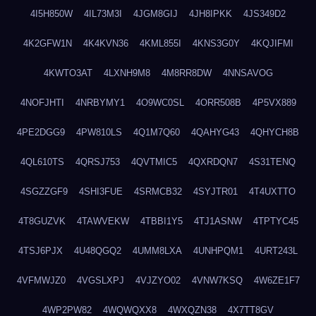
4I5H850W
4IL73M3I
4JGM8GIJ
4JH8IPKK
4JS349D2
4K2GFW1N
4K4KVN36
4KML855I
4KNS3G0Y
4KQJIFMI
4KWTO3AT
4LXNH9M8
4M8RR8DW
4NNSAVOG
4NOFJHTI
4NRBYMY1
4O9WC0SL
4ORR508B
4P5VX889
4PE2DGG9
4PW810LS
4Q1M7Q60
4QAHYG43
4QHYCH8B
4QL610TS
4QRSJ753
4QVTMIC5
4QXRDQN7
4S31TENQ
4SGZZGF9
4SHI3FUE
4SRMCB32
4SYJTR01
4T4UXTTO
4T8GUZVK
4TAWVEKW
4TBBI1Y5
4TJ1ASNW
4TPTYC45
4TSJ6PJX
4U48QGQ2
4UMM8LXA
4UNHPQM1
4URT243L
4VFMWJZ0
4VGSLXPJ
4VJZYO02
4VNW7KSQ
4W6ZE1F7
4WP2PW82
4WQWQXX8
4WXQZN38
4X7TT8GV