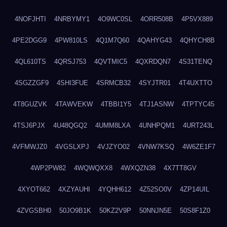
4NOFJHTI
4NRBYMY1
4O9WC0SL
4ORR508B
4P5VX889
4PE2DGG9
4PW810LS
4Q1M7Q60
4QAHYG43
4QHYCH8B
4QL610TS
4QRSJ753
4QVTMIC5
4QXRDQN7
4S31TENQ
4SGZZGF9
4SHI3FUE
4SRMCB32
4SYJTR01
4T4UXTTO
4T8GUZVK
4TAWVEKW
4TBBI1Y5
4TJ1ASNW
4TPTYC45
4TSJ6PJX
4U48QGQ2
4UMM8LXA
4UNHPQM1
4URT243L
4VFMWJZ0
4VGSLXPJ
4VJZYO02
4VNW7KSQ
4W6ZE1F7
4WP2PW82
4WQWQXX8
4WXQZN38
4X7TT8GV
4XYOT662
4XZYAUHI
4YQHH612
4Z52SO0V
4ZP14UIL
4ZVGSBH0
50JO9B1K
50KZ2V9P
50NNJN5E
50S8F1Z0