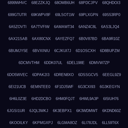
6899WHVC
68EZZKJQ
68OMB6UH
68PDCJPV
68QHDOI3
699GTUTR
69KWPV8F
69LSOT1W
69PLXGPN
69S53RP0
6A5ZOVTI
6A7TVFIW
6AMAWT34
6ANZ4C8L
6AS3LJQ4
6AX21SAB
6AX80CNX
6AYEZFQ7
6B0V87BD
6BA9R10Z
6BUMJY5E
6BVXINIU
6CJKUI7J
6D1OSCXH
6D8BUPZM
6DCMVTHM
6DDK07UL
6DEL198E
6DMVW7ZP
6DO5WVEC
6DPAK2I3
6DREN8XO
6DSSGCV5
6EEGL9Z9
6EI21UCB
6EMNTEE0
6F1DJ5WF
6G3CXI93
6G3KEGYN
6H6L0Z3E
6HD2DCBO
6HM0FQJT
6HWL9A3P
6I5IUH76
6JGSI1UR
6JQL3WKJ
6K3EBPX1
6K3WDMWT
6KDND60Z
6KOOILKY
6KPMGXPJ
6LGMA8OZ
6LI78JDL
6LL59T6X