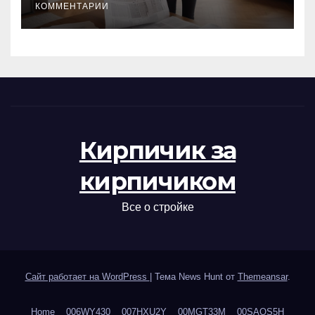
КОММЕНТАРИИ
Кирпичик за
кирпичиком
Все о стройке
Сайт работает на WordPress
|
Тема News Hunt от
Themeansar
.
Home
006WY430
007HXU2Y
00MGT33M
00SAOS5H