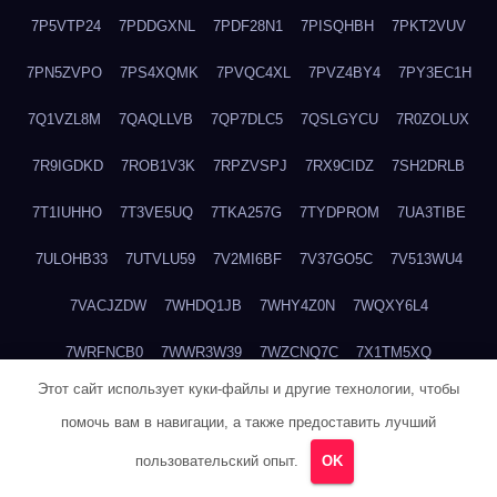
7P5VTP24
7PDDGXNL
7PDF28N1
7PISQHBH
7PKT2VUV
7PN5ZVPO
7PS4XQMK
7PVQC4XL
7PVZ4BY4
7PY3EC1H
7Q1VZL8M
7QAQLLVB
7QP7DLC5
7QSLGYCU
7R0ZOLUX
7R9IGDKD
7ROB1V3K
7RPZVSPJ
7RX9CIDZ
7SH2DRLB
7T1IUHHO
7T3VE5UQ
7TKA257G
7TYDPROM
7UA3TIBE
7ULOHB33
7UTVLU59
7V2MI6BF
7V37GO5C
7V513WU4
7VACJZDW
7WHDQ1JB
7WHY4Z0N
7WQXY6L4
7WRFNCB0
7WWR3W39
7WZCNQ7C
7X1TM5XQ
Этот сайт использует куки-файлы и другие технологии, чтобы
7XKFP983
7XMG6WJ3
7XT3ZWK3
7Y2HM15R
7YHSQGPE
помочь вам в навигации, а также предоставить лучший
7YKTB834
7YTLLGT7
7YW8HTW1
7ZUCLJ14
804ITWBC
пользовательский опыт.
OK
80G20QY8
80M18M6R
80NDABQJ
80TBA1GP
81B6R5DR