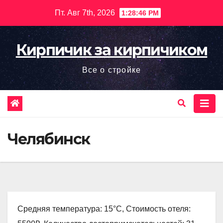
Перейти
Пт. Авг 7th, 2026
1:28:47 PM
к
содержимому
Кирпичик за кирпичиком
Все о стройке
Челябинск
Средняя температура: 15°C, Стоимость отеля: