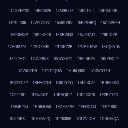
14GYHZ3D
14H4A825
14M9BJ75
14NJ13LJ
14PRJLGB
14PRLC85
14WY7OYZ
1546DY9V
15B2SHBQ
15C9WR6H
160ON64P
16P9KSF6
16SBWI43
16U7RZJT
179PIGYE
17HG5UY8
17SO7X9S
17UXEZ2B
17VE7UAW
181QKVNV
18FL2H11
18UVF9V8
19CWX8Y9
19S0NNZV
19SYNG2F
19V5GFDB
19YDYQRW
1AU5Q96D
1AXWRT6R
1B3DEC8P
1BHACZIN
1BI91YFQ
1BNJXLZ0
1BR5X4KO
1CFFT9FI
1D9U2JR1
1DBSQ817
1DRJ3XP8
1E2BYTZD
1E8JEY8J
1EN94O56
1EZXAZS6
1FH0C41J
1FIP186C
1FJ0BB6J
1FM8AVFQ
1FP03I5E
1GL2VJGH
1GRISVQA