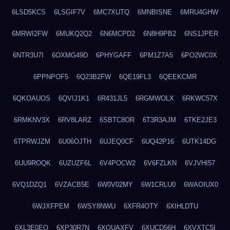
6LSD5KCS
6LSGIF7V
6MC7XUTQ
6MNBISNE
6MRU4GHW
6MRWI2FW
6MUKQ2Q2
6N6MCPD2
6N8H9PB2
6NS1JPER
6NTR3U7I
6OXMG49D
6PHYGAFF
6PM1Z7A5
6PO2WC0X
6PPNPOF5
6Q23B2FW
6QE19FL3
6QEEKCMR
6QKOAUOS
6QVIJ1K1
6R431JL5
6RGMWOLX
6RKWC57X
6RMKNV3X
6RV8LARZ
6SBTC8OR
6T3R3AJM
6TKE2JE3
6TPRWJZM
6U06OJTH
6UJEQ0CF
6UQ42P16
6UTK14DG
6UU9ROQK
6UZUZF6L
6V4POCW2
6V6FZLKN
6VJVHI57
6VQ1DZQ1
6VZACB5E
6W0V02MY
6W1CRLU0
6WAOIUX0
6WJXFPEM
6WSY8NWU
6XFR4OTY
6XIHLDTU
6XL3E0EQ
6XP30R7N
6XQUAXFV
6XUCD56H
6XVXTC5I