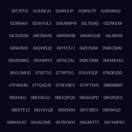
00T70TIS
013UNCAI
0169XX1F
019K5LTP
01WS9NX2
023RN4UI
02SKVUL3
034UW6PW
03L7504Q
03ZRKE69
04CAZD3N
04EDWV8I
04H0HX0B
04KWVG4E
04LI8DHX
04N4JN2X
04QX9S1E
04YFC57J
04ZFIS6W
059KC9DM
05G55WBQ
05IXW4Y0
05T6CZAL
069K7D5M
06FAMUAG
06VLOMOD
0755T7I3
077IRTEG
07ASX5QF
07BDB1DD
07FH6X4N
07TQ4ZU9
07UES9ES
07VPTDH1
08B99MM7
08DIX912
08EH3GS2
08EKQPQ9
08G6A3PD
08HJRZKG
08R2TE13
091V6YQE
0959345H
097C3BE4
09DI9AQ2
09RKK0JO
0A54G2WE
0A7RXWXI
0AG4NTTC
0AYXMFKC