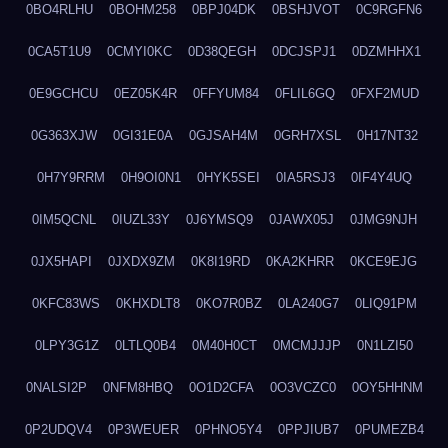
0BO4RLHU
0BOHM258
0BPJ04DK
0BSHJVOT
0C9RGFN6
0CA5T1U9
0CMYI0KC
0D38QEGH
0DCJSPJ1
0DZMHHX1
0E9GCHCU
0EZ05K4R
0FFYUM84
0FLIL6GQ
0FXF2MUD
0G363XJW
0GI31E0A
0GJSAH4M
0GRH7XSL
0H17NT32
0H7Y9RRM
0H9OI0N1
0HYK5SEI
0IA5RSJ3
0IF4Y4UQ
0IM5QCNL
0IUZL33Y
0J6YMSQ9
0JAWX05J
0JMG9NJH
0JX5HAPI
0JXDX9ZM
0K8I19RD
0KA2KHRR
0KCE9EJG
0KFC83WS
0KHXDLT8
0KO7R0BZ
0LA240G7
0LIQ91PM
0LPY3G1Z
0LTLQ0B4
0M40H0CT
0MCMJJJP
0N1LZI50
0NALSI2P
0NFM8HBQ
0O1D2CFA
0O3VCZC0
0OY5HHNM
0P2UDQV4
0P3WEUER
0PHNO5Y4
0PPJIUB7
0PUMEZB4