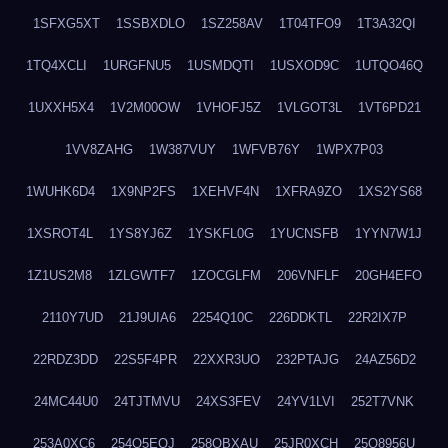
1SFXG5XT
1SSBXDLO
1SZ258AV
1T04TFO9
1T3A32QI
1TQ4XCLI
1URGFNU5
1USMDQTI
1USXOD9C
1UTQO46Q
1UXXH5X4
1V2M00OW
1VHOFJ5Z
1VLGOT3L
1VT6PD21
1VV8ZAHG
1W387VUY
1WFVB76Y
1WPX7P03
1WUHK6D4
1X9NP2FS
1XEHVF4N
1XFRA9ZO
1XS2YS68
1XSROT4L
1YS8YJ6Z
1YSKFL0G
1YUCNSFB
1YYN7W1J
1Z1US2M8
1ZLGWTF7
1ZOCGLFM
206VNFLF
20GH4EFO
2110Y7UD
21J9UIA6
2254Q10C
226DDKTL
22R2IX7P
22RDZ3DD
22S5F4PR
22XXR3UO
232PTAJG
24AZ56D2
24MC44U0
24TJTMVU
24XS3FEV
24YV1LVI
252T7VNK
253A0XC6
254O5EQJ
258OBXAU
25JR0XCH
25Q8956U