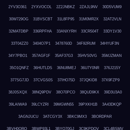
2YV3O361
2YXVOCOL
2Z2JNBKZ
2ZAJL9NV
30D5VUM9
30W729OG
31BVSCBT
31L8FP95
31M0MR2X
32AT2VLN
32MATDBP
336RPFHA
33ANXYRH
33CR504T
33DY1V30
33T04ZZ0
3404O7P1
3478760D
34F92RUM
34HYUF3N
34Y7PBO1
357AGF1F
35AF37G3
35HVS0VG
35MJZMAN
35O1QNFZ
36HUTLDS
36NU8MEJ
36U7Y0NR
376J215Y
377SG7JD
37CVGS0S
37IHO75D
37JQKID8
37X9FZP9
38J0SXQX
38NQ9PDV
38O70PCO
38QUD9KX
39D3U3A0
39LAIWA9
39LCYZRI
39MGWN55
39PXKH1B
3A43DKQP
3AGNJUCU
3ATCGY3X
3BKC9MX3
3BORDPAR
3BVH0QRQ
3BWP93L1
3BYQ70GJ
3C9KPDQV
3CL4BSMV