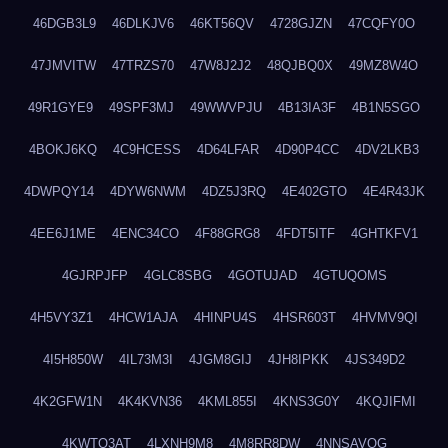
46DGB3L9
46DLKJV6
46KT56QV
4728GJZN
47CQFY0O
47JMVITW
47TRZS70
47W8J2J2
48QJBQ0X
49MZ8W4O
49R1GYE9
49SPF3MJ
49WWVPJU
4B13IA3F
4B1N5SGO
4BOKJ6KQ
4C9HCESS
4D64LFAR
4D90P4CC
4DV2LKB3
4DWPQY14
4DYW6NWM
4DZ5J3RQ
4E402GTO
4E4R43JK
4EE6J1ME
4ENC34CO
4F88GRG8
4FDT5ITF
4GHTKFV1
4GJRPJFP
4GLC8SBG
4GOTUJAD
4GTUQOMS
4H5VY3Z1
4HCW1AJA
4HINPU4S
4HSR603T
4HVMV9QI
4I5H850W
4IL73M3I
4JGM8GIJ
4JH8IPKK
4JS349D2
4K2GFW1N
4K4KVN36
4KML855I
4KNS3G0Y
4KQJIFMI
4KWTO3AT
4LXNH9M8
4M8RR8DW
4NNSAVOG