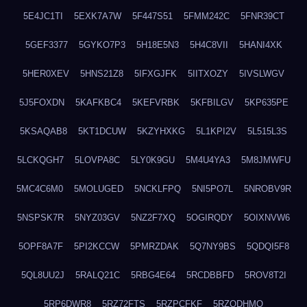
5E4JC1TI
5EXK7A7W
5F447S51
5FMM242C
5FNR39CT
5GEF3377
5GYKO7P3
5H18E5N3
5H4C8VII
5HANI4XK
5HER0XEV
5HNS21Z8
5IFXGJFK
5IITXOZY
5IVSLWGV
5J5FOXDN
5KAFKBC4
5KEFVRBK
5KFBILGV
5KP635PE
5KSAQAB8
5KT1DCUW
5KZYHXKG
5L1KPI2V
5L515L3S
5LCKQGH7
5LOVPA8C
5LY0K9GU
5M4U4YA3
5M8JMWFU
5MC4C6M0
5MOLUGED
5NCKLFPQ
5NI5PO7L
5NROBV9R
5NSPSK7R
5NYZ03GV
5NZ2F7XQ
5OGIRQDY
5OIXNVW6
5OPF8A7F
5PI2KCCW
5PMRZDAK
5Q7NY9BS
5QDQI5F8
5QL8UU2J
5RALQ21C
5RBG4E64
5RCDBBFD
5ROV8T2I
5RP6DWR8
5RZ72FTS
5RZPCFKF
5RZQDHMO