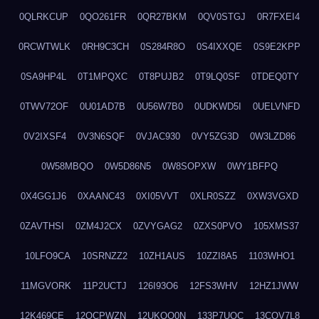
0QLRKCUP
0QO261FR
0QR27BKM
0QV0STGJ
0R7FXEI4
0RCWTWLK
0RH9C3CH
0S284R8O
0S4IXXQE
0S9E2KPP
0SA9HP4L
0T1MPQXC
0T8PUJB2
0T9LQ0SF
0TDEQ0TY
0TWV72OF
0U01AD7B
0U56W7B0
0UDKWD5I
0UELVNFD
0V2IXSF4
0V3N6SQF
0VJAC930
0VY5ZG3D
0W3LZD86
0W58MBQO
0W5D86N5
0W8SOPXW
0WY1BFPQ
0X4GG1J6
0XAANC43
0XI05VVT
0XLR0SZZ
0XW3VGXD
0ZAVTHSI
0ZM4J2CX
0ZVYGAG2
0ZXS0PVO
105XMS37
10LFO9CA
10SRNZZ2
10ZH1AUS
10ZZI8A5
1103WHO1
11MGVORK
11P2UCTJ
126I93O6
12FS3WHV
12HZ1JWW
12K469CE
12QCPWZN
12UKQO0N
133P7UOC
13COV7L8