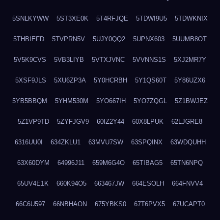
5SNLKYWW
5ST3XE0K
5T4RFJQE
5TDWI9U5
5TDWKNIX
5THBIEFD
5TVPRN5V
5UJY0QQ2
5UPNX603
5UUMB8OT
5V5K9CVS
5VB3LIYB
5VTXJVNC
5VVNNS1S
5XJ2MR7Y
5XSF9JLS
5XU6ZP3A
5Y0HCRBH
5Y1QS60T
5Y86UZX6
5YB5BBQM
5YHM530M
5YO667IH
5YO7ZQGL
5Z1BWJEZ
5Z1VP9TD
5ZYFJGV9
60IZ2Y44
60X8LPUK
62LJGRE8
6316UU0I
634ZKLU1
63MVU7SW
63SPQINX
63WDQUHH
63X60DYM
64996J11
659M6G4O
65TIBAG5
65TN6NPQ
65UV4E1K
660K94O5
663467JW
664ESOLH
664FNVV4
66C6U597
66NBHAON
675YBKS0
67T6PVX5
67UCAPT0