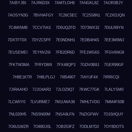
7AIBYJBI
7AJR6D3X
7AMTLOH9
7ANGKL8Z
7AOR3BJY
7AOSYN3G
7BVHAFGY
7C26C5EC
7C2S58N1
7C2XDJQN
7C4MI5MB
7CCV7IAS
7D5UQZFD
7D73WX32
7DULR9YN
7DXTFT0X
7DYZC5PF
7E0NDNH1
7EDB4H4S
7EE3M9WJ
7EUSEMEI
7EYNVZ6I
7FB2DR6D
7FE1WG6S
7FGV6NG8
7FKTW3MA
7FRYD8I9
7FX48QP3
7GDV0B8J
7GER99GF
7H8E1KTR
7H8LPLGJ
7I854907
7IAYUF4X
7IRRICQI
7JIRAAHO
7JJO4AR2
7JLOZ9Q7
7KWC77GK
7LALYSM0
7LCWIIY0
7LVURME7
7M1UWA38
7MHLTVDG
7MM4F50B
7NL020H5
7NS5N00M
7NSA9LFN
7NZIGFWV
7O15HQUY
7O6U1WZR
7O89DJ0L
7OB253FZ
7ODLM7D2
7OY8DOTS