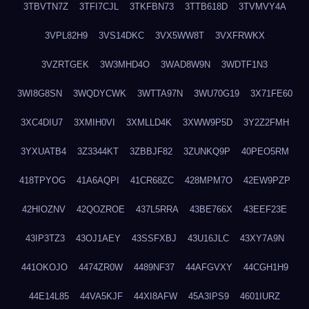
3TBVTN7Z
3TFI7CJL
3TKFBN73
3TTB618D
3TVMVY4A
3VPL82H9
3VS14DKC
3VX5WW8T
3VXFRWKX
3VZRTGEK
3W3MHD4O
3WAD8W9N
3WDTF1N3
3WI8G8SN
3WQDYCWK
3WTTA97N
3WU70G19
3X71FE60
3XC4DIU7
3XMIH0VI
3XMLLD4K
3XWW9P5D
3Y2Z2FMH
3YXUATB4
3Z3344KT
3ZBBJF82
3ZUNKQ9P
40PEO5RM
418TPYOG
41A6AQPI
41CR68ZC
428MPM7O
42EW9PZP
42HIOZNV
42QOZROE
437L5RRA
43BE766X
43EEF23E
43IP3TZ3
43OJ1AEY
43SSFXBJ
43U16JLC
43XY7A9N
441OKOJO
4474ZR0W
4489NF37
44AFGVXY
44CGH1H9
44E14L85
44VA5KJF
44XI8AFW
45A3IPS9
4601IURZ