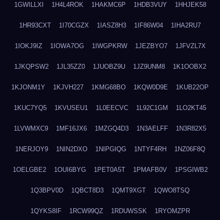
1GWILLXI
1H4L4ROK
1HAKMC6P
1HDB3VUY
1HHJEK58
1HR93CXT
1I70CGZX
1IASZ8H3
1IF86W04
1IHA2RU7
1IOKJ9IZ
1IOWA7OG
1IWGPKRW
1JEZBYO7
1JFVZL7X
1JKQPSW2
1JL35ZZ0
1JUOBZ9U
1JZ9UNM8
1K1OOBX2
1KJONM1Y
1KJVH227
1KMG68BO
1KQW0D9E
1KUB22OP
1KUC7YQ5
1KVUSEU1
1L0EECVC
1L92C1GM
1LO2KT45
1LVWMXC9
1MF16JX6
1MZGQ4D3
1N3AELFF
1N3R82X5
1NERJOY9
1NIN2DXO
1NIPGIQG
1NTYF4RH
1NZ06F8Q
1OELGBE2
1OUI6BYG
1PET0A5T
1PMAFB0V
1PSGIWB2
1Q3BPV0D
1QBCT8D3
1QMT9XGT
1QWO8TSQ
1QYKS8IF
1RCW99QZ
1RDUWSSK
1RYOMZPR