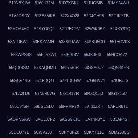
510NBX1W
5160U7JM
51D7XGKL
51JUGSIB
51MY24WU
51VJOSDY
51ZE8MKB
522X4O28
52D4GH9B
52FJKYTB
52MOA4HC
52SYO0Q2
52TPECFV
52W5K0BY
52XXY91Q
53ATDBWI
53EKZAMH
53Z8FUAW
54PKU5CO
551HGV0S
553WPS4S
55FLR3W1
55IE9L4V
55JKJF3L
55NCOA72
55QDIRSM
55XAQHMU
56975PIR
56GSA0U2
56QN3KEB
56SCV4BG
571FDQ4T
5771DEGW
57G6BV7Y
57IUFJJS
57LA2HJ6
57N9R0VG
57Z141YR
584ZQC53
58G12L5U
595U946N
59BSESDJ
59FRMR7X
59T11ZKH
5AFUR9TL
5AOPNSAW
5AQL07P2
5ASS9KJO
5AY4N3YE
5B3AF4SH
5CDCU7YL
5CWV233T
5DFYUFZ0
5DKYT31C
5DM253CG