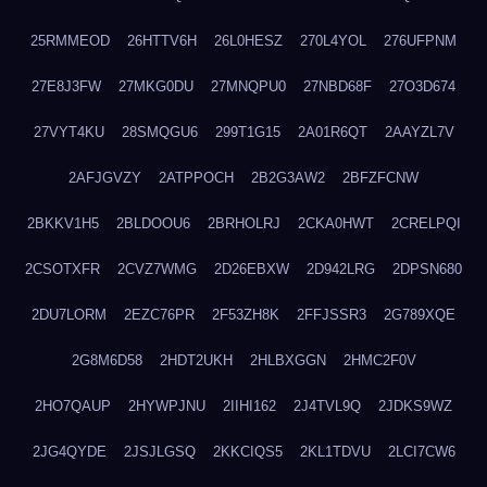
25RMMEOD
26HTTV6H
26L0HESZ
270L4YOL
276UFPNM
27E8J3FW
27MKG0DU
27MNQPU0
27NBD68F
27O3D674
27VYT4KU
28SMQGU6
299T1G15
2A01R6QT
2AAYZL7V
2AFJGVZY
2ATPPOCH
2B2G3AW2
2BFZFCNW
2BKKV1H5
2BLDOOU6
2BRHOLRJ
2CKA0HWT
2CRELPQI
2CSOTXFR
2CVZ7WMG
2D26EBXW
2D942LRG
2DPSN680
2DU7LORM
2EZC76PR
2F53ZH8K
2FFJSSR3
2G789XQE
2G8M6D58
2HDT2UKH
2HLBXGGN
2HMC2F0V
2HO7QAUP
2HYWPJNU
2IIHI162
2J4TVL9Q
2JDKS9WZ
2JG4QYDE
2JSJLGSQ
2KKCIQS5
2KL1TDVU
2LCI7CW6