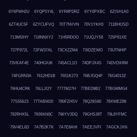
6Y6PMH2U
6YQP5Y4L
6YR8PDRZ
6YY0PXBC
6ZISH1A0
6ZT4UC5F
6ZYCUFVQ
70T7NVVN
70V1YKH3
711BHOSD
713M5IHY
718NNXY2
71H5RDOO
71UQJY58
725P81XE
727P972L
72FW37AL
73CXZZM4
73IDZEWO
73UTNHIP
73VKAF4E
740HGIUK
745ACL1O
74DPJX4S
74DVDXRM
74FGRN3A
7612HD1B
7651K273
76BJGQ4F
76G4013Z
76HU4CRK
76LLJI2Y
7777M27H
77BED9B2
77BGMMG4
77S55623
77TABW20
780FZHSV
78Q29S80
78XWEZ88
792RHX5L
7939XN0C
796YV3DQ
79GHS38T
79L8YFMC
79V4EL6D
7A7B2KTK
7A7E8AHI
7AEEJVFI
7AGCKJXN