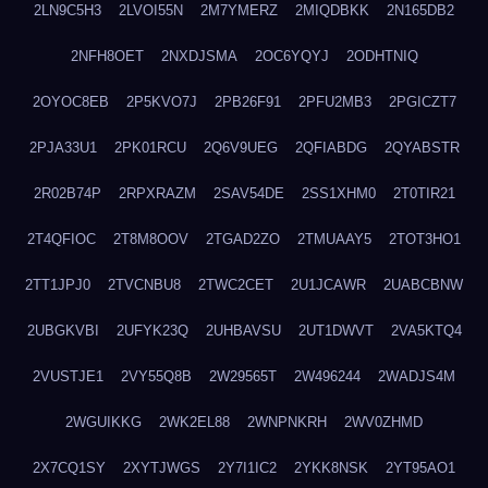
2LN9C5H3
2LVOI55N
2M7YMERZ
2MIQDBKK
2N165DB2
2NFH8OET
2NXDJSMA
2OC6YQYJ
2ODHTNIQ
2OYOC8EB
2P5KVO7J
2PB26F91
2PFU2MB3
2PGICZT7
2PJA33U1
2PK01RCU
2Q6V9UEG
2QFIABDG
2QYABSTR
2R02B74P
2RPXRAZM
2SAV54DE
2SS1XHM0
2T0TIR21
2T4QFIOC
2T8M8OOV
2TGAD2ZO
2TMUAAY5
2TOT3HO1
2TT1JPJ0
2TVCNBU8
2TWC2CET
2U1JCAWR
2UABCBNW
2UBGKVBI
2UFYK23Q
2UHBAVSU
2UT1DWVT
2VA5KTQ4
2VUSTJE1
2VY55Q8B
2W29565T
2W496244
2WADJS4M
2WGUIKKG
2WK2EL88
2WNPNKRH
2WV0ZHMD
2X7CQ1SY
2XYTJWGS
2Y7I1IC2
2YKK8NSK
2YT95AO1