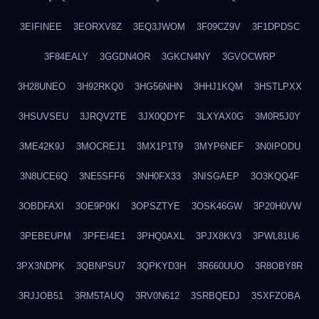
3EIFINEE
3EORXV8Z
3EQ3JWOM
3F09CZ9V
3F1DPDSC
3F84EALY
3GGDN4OR
3GKCN4NY
3GVOCWRP
3H28UNEO
3H92RKQ0
3HG56NHN
3HHJ1KQM
3HSTLPXX
3HSUVSEU
3JRQV2TE
3JX0QDYF
3LXYAX0G
3M0R5J0Y
3ME42K9J
3MOCREJ1
3MX1P1T9
3MYP6NEF
3N0IPODU
3N8UCE6Q
3NE5SFF6
3NH0FX33
3NISGAEP
3O3KQQ4F
3OBDFAXI
3OE9P0KI
3OPSZTYE
3OSK46GW
3P20H0VW
3PEBEUPM
3PFEI4E1
3PHQ0AXL
3PJX8KV3
3PWL81U6
3PX3NDPK
3QBNPSU7
3QPKYD3H
3R660UUO
3R8OBY8R
3RJJOB51
3RM5TAUQ
3RV0N612
3SRBQEDJ
3SXFZOBA