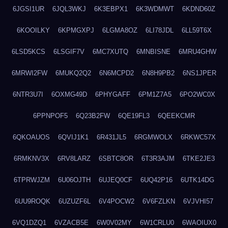
6JGSI1UR
6JQL3WKJ
6K3EBPX1
6K3WDMWT
6KDND60Z
6KOOILKY
6KPMGXPJ
6LGMA8OZ
6LI78JDL
6LL59T6X
6LSD5KCS
6LSGIF7V
6MC7XUTQ
6MNBISNE
6MRU4GHW
6MRWI2FW
6MUKQ2Q2
6N6MCPD2
6N8H9PB2
6NS1JPER
6NTR3U7I
6OXMG49D
6PHYGAFF
6PM1Z7A5
6PO2WC0X
6PPNPOF5
6Q23B2FW
6QE19FL3
6QEEKCMR
6QKOAUOS
6QVIJ1K1
6R431JL5
6RGMWOLX
6RKWC57X
6RMKNV3X
6RV8LARZ
6SBTC8OR
6T3R3AJM
6TKE2JE3
6TPRWJZM
6U06OJTH
6UJEQ0CF
6UQ42P16
6UTK14DG
6UU9ROQK
6UZUZF6L
6V4POCW2
6V6FZLKN
6VJVHI57
6VQ1DZQ1
6VZACB5E
6W0V02MY
6W1CRLU0
6WAOIUX0