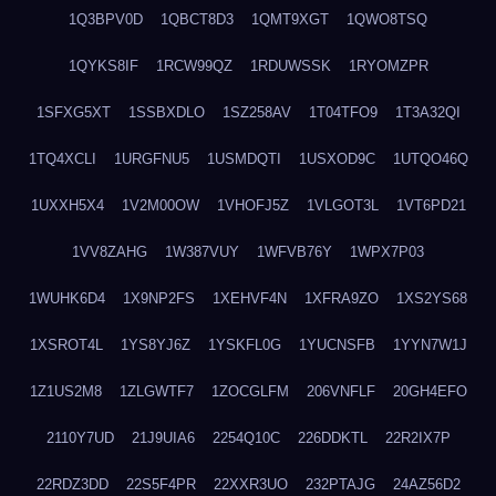
1Q3BPV0D
1QBCT8D3
1QMT9XGT
1QWO8TSQ
1QYKS8IF
1RCW99QZ
1RDUWSSK
1RYOMZPR
1SFXG5XT
1SSBXDLO
1SZ258AV
1T04TFO9
1T3A32QI
1TQ4XCLI
1URGFNU5
1USMDQTI
1USXOD9C
1UTQO46Q
1UXXH5X4
1V2M00OW
1VHOFJ5Z
1VLGOT3L
1VT6PD21
1VV8ZAHG
1W387VUY
1WFVB76Y
1WPX7P03
1WUHK6D4
1X9NP2FS
1XEHVF4N
1XFRA9ZO
1XS2YS68
1XSROT4L
1YS8YJ6Z
1YSKFL0G
1YUCNSFB
1YYN7W1J
1Z1US2M8
1ZLGWTF7
1ZOCGLFM
206VNFLF
20GH4EFO
2110Y7UD
21J9UIA6
2254Q10C
226DDKTL
22R2IX7P
22RDZ3DD
22S5F4PR
22XXR3UO
232PTAJG
24AZ56D2