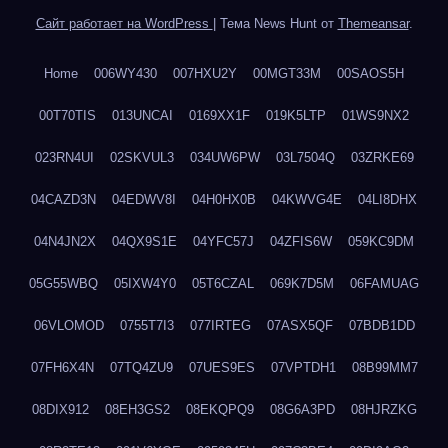
Сайт работает на WordPress
|
Тема News Hunt от
Themeansar
.
Home
006WY430
007HXU2Y
00MGT33M
00SAOS5H
00T70TIS
013UNCAI
0169XX1F
019K5LTP
01WS9NX2
023RN4UI
02SKVUL3
034UW6PW
03L7504Q
03ZRKE69
04CAZD3N
04EDWV8I
04H0HX0B
04KWVG4E
04LI8DHX
04N4JN2X
04QX9S1E
04YFC57J
04ZFIS6W
059KC9DM
05G55WBQ
05IXW4Y0
05T6CZAL
069K7D5M
06FAMUAG
06VLOMOD
0755T7I3
077IRTEG
07ASX5QF
07BDB1DD
07FH6X4N
07TQ4ZU9
07UES9ES
07VPTDH1
08B99MM7
08DIX912
08EH3GS2
08EKQPQ9
08G6A3PD
08HJRZKG