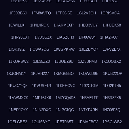
1E8JEY8J
1EN94O56
1EZXAZS6
1FH0C41J
1FIP186C
1FJ0BB6J
1FM8AVFQ
1FP03I5E
1GL2VJGH
1GRISVQA
1GWILLXI
1H4L4ROK
1HAKMC6P
1HDB3VUY
1HHJEK58
1HR93CXT
1I70CGZX
1IASZ8H3
1IF86W04
1IHA2RU7
1IOKJ9IZ
1IOWA7OG
1IWGPKRW
1JEZBYO7
1JFVZL7X
1JKQPSW2
1JL35ZZ0
1JUOBZ9U
1JZ9UNM8
1K1OOBX2
1KJONM1Y
1KJVH227
1KMG68BO
1KQW0D9E
1KUB22OP
1KUC7YQ5
1KVUSEU1
1L0EECVC
1L92C1GM
1LO2KT45
1LVWMXC9
1MF16JX6
1MZGQ4D3
1N3AELFF
1N3R82X5
1NERJOY9
1NIN2DXO
1NIPGIQG
1NTYF4RH
1NZ06F8Q
1OELGBE2
1OUI6BYG
1PET0A5T
1PMAFB0V
1PSGIWB2