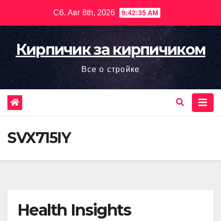
Перейти
Сб. Авг 8th, 2026
9:42:36 AM
к
содержимому
Кирпичик за кирпичиком
Все о стройке
SVX715IY
Health Insights