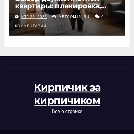
квартиры: планировка,
состояние жилья и
АПР 23, 2026
METCOM16_RU
0
проверка документов
КОММЕНТАРИИ
Кирпичик за
кирпичиком
Все о стройке