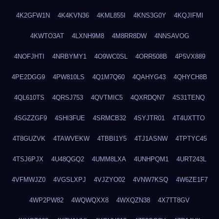
4K2GFW1N
4K4KVN36
4KML855I
4KNS3G0Y
4KQJIFMI
4KWTO3AT
4LXNH9M8
4M8RR8DW
4NNSAVOG
4NOFJHTI
4NRBYMY1
4O9WC0SL
4ORR508B
4P5VX889
4PE2DGG9
4PW810LS
4Q1M7Q60
4QAHYG43
4QHYCH8B
4QL610TS
4QRSJ753
4QVTMIC5
4QXRDQN7
4S31TENQ
4SGZZGF9
4SHI3FUE
4SRMCB32
4SYJTR01
4T4UXTTO
4T8GUZVK
4TAWVEKW
4TBBI1Y5
4TJ1ASNW
4TPTYC45
4TSJ6PJX
4U48QGQ2
4UMM8LXA
4UNHPQM1
4URT243L
4VFMWJZ0
4VGSLXPJ
4VJZYO02
4VNW7KSQ
4W6ZE1F7
4WP2PW82
4WQWQXX8
4WXQZN38
4X7TT8GV