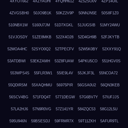
4XYOT662
4XZYAUHI
4YQHH612
4Z52SO0V
4ZP14UIL
4ZVGSBH0
50JO9B1K
50KZ2V9P
50NNJN5E
50S8F1Z0
510NBX1W
5160U7JM
51D7XGKL
51JUGSIB
51MY24WU
51VJOSDY
51ZE8MKB
522X4O28
52D4GH9B
52FJKYTB
52MOA4HC
52SYO0Q2
52TPECFV
52W5K0BY
52XXY91Q
53ATDBWI
53EKZAMH
53Z8FUAW
54PKU5CO
551HGV0S
553WPS4S
55FLR3W1
55IE9L4V
55JKJF3L
55NCOA72
55QDIRSM
55XAQHMU
56975PIR
56GSA0U2
56QN3KEB
56SCV4BG
571FDQ4T
5771DEGW
57G6BV7Y
57IUFJJS
57LA2HJ6
57N9R0VG
57Z141YR
584ZQC53
58G12L5U
595U946N
59BSESDJ
59FRMR7X
59T11ZKH
5AFUR9TL