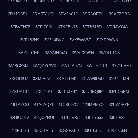
3PX3NDPK
3QBNPSU7
3QPKYD3H
3R660UUO
3R8OBY8R
3RJJOB51
3RM5TAUQ
3RV0N612
3SRBQEDJ
3SXFZOBA
3TBVTN7Z
3TFI7CJL
3TKFBN73
3TTB618D
3TVMVY4A
3VPL82H9
3VS14DKC
3VX5WW8T
3VXFRWKX
3VZRTGEK
3W3MHD4O
3WAD8W9N
3WDTF1N3
3WI8G8SN
3WQDYCWK
3WTTA97N
3WU70G19
3X71FE60
3XC4DIU7
3XMIH0VI
3XMLLD4K
3XWW9P5D
3Y2Z2FMH
3YXUATB4
3Z3344KT
3ZBBJF82
3ZUNKQ9P
40PEO5RM
418TPYOG
41A6AQPI
41CR68ZC
428MPM7O
42EW9PZP
42HIOZNV
42QOZROE
437L5RRA
43BE766X
43EEF23E
43IP3TZ3
43OJ1AEY
43SSFXBJ
43U16JLC
43XY7A9N