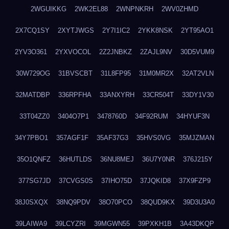
2WGUIKKG
2WK2EL88
2WNPNKRH
2WV0ZHMD
2X7CQ1SY
2XYTJWGS
2Y7I1IC2
2YKK8NSK
2YT95AO1
2YV3O361
2YXVOCOL
2Z2JNBKZ
2ZAJL9NV
30D5VUM9
30W729OG
31BVSCBT
31L8FP95
31M0MR2X
32AT2VLN
32MATDBP
336RPFHA
33ANXYRH
33CR504T
33DY1V30
33T04ZZ0
3404O7P1
3478760D
34F92RUM
34HYUF3N
34Y7PBO1
357AGF1F
35AF37G3
35HVS0VG
35MJZMAN
35O1QNFZ
36HUTLDS
36NU8MEJ
36U7Y0NR
376J215Y
377SG7JD
37CVGS0S
37IHO75D
37JQKID8
37X9FZP9
38J0SXQX
38NQ9PDV
38O70PCO
38QUD9KX
39D3U3A0
39LAIWA9
39LCYZRI
39MGWN55
39PXKH1B
3A43DKQP