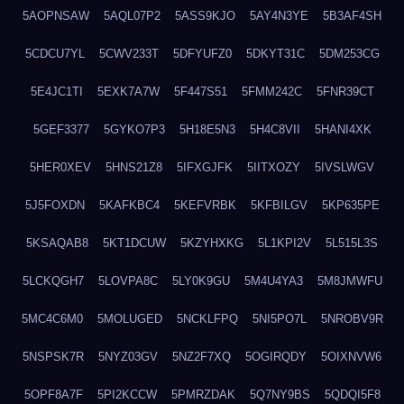
5AOPNSAW
5AQL07P2
5ASS9KJO
5AY4N3YE
5B3AF4SH
5CDCU7YL
5CWV233T
5DFYUFZ0
5DKYT31C
5DM253CG
5E4JC1TI
5EXK7A7W
5F447S51
5FMM242C
5FNR39CT
5GEF3377
5GYKO7P3
5H18E5N3
5H4C8VII
5HANI4XK
5HER0XEV
5HNS21Z8
5IFXGJFK
5IITXOZY
5IVSLWGV
5J5FOXDN
5KAFKBC4
5KEFVRBK
5KFBILGV
5KP635PE
5KSAQAB8
5KT1DCUW
5KZYHXKG
5L1KPI2V
5L515L3S
5LCKQGH7
5LOVPA8C
5LY0K9GU
5M4U4YA3
5M8JMWFU
5MC4C6M0
5MOLUGED
5NCKLFPQ
5NI5PO7L
5NROBV9R
5NSPSK7R
5NYZ03GV
5NZ2F7XQ
5OGIRQDY
5OIXNVW6
5OPF8A7F
5PI2KCCW
5PMRZDAK
5Q7NY9BS
5QDQI5F8