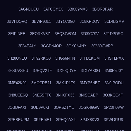
3AGNJUCU
3ATCGY3X
3BKC9MX3
3BORDPAR
3BVH0QRQ
3BWP93L1
3BYQ70GJ
3C9KPDQV
3CL4BSMV
3EIFINEE
3EORXV8Z
3EQ3JWOM
3F09CZ9V
3F1DPDSC
3F84EALY
3GGDN4OR
3GKCN4NY
3GVOCWRP
3H28UNEO
3H92RKQ0
3HG56NHN
3HHJ1KQM
3HSTLPXX
3HSUVSEU
3JRQV2TE
3JX0QDYF
3LXYAX0G
3M0R5J0Y
3ME42K9J
3MOCREJ1
3MX1P1T9
3MYP6NEF
3N0IPODU
3N8UCE6Q
3NE5SFF6
3NH0FX33
3NISGAEP
3O3KQQ4F
3OBDFAXI
3OE9P0KI
3OPSZTYE
3OSK46GW
3P20H0VW
3PEBEUPM
3PFEI4E1
3PHQ0AXL
3PJX8KV3
3PWL81U6