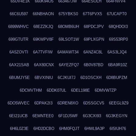
65UV4E1K
660K94O5
663467JW
664ESOLH
664FNVV4
66C6U597
66NBHAON
675YBKS0
67T6PVX5
67UCAPT0
6899WHVC
68EZZKJQ
68OMB6UH
68PDCJPV
68QHDOI3
699GTUTR
69KWPV8F
69LSOT1W
69PLXGPN
69S53RP0
6A5ZOVTI
6A7TVFIW
6AMAWT34
6ANZ4C8L
6AS3LJQ4
6AX21SAB
6AX80CNX
6AYEZFQ7
6B0V87BD
6BA9R10Z
6BUMJY5E
6BVXINIU
6CJKUI7J
6D1OSCXH
6D8BUPZM
6DCMVTHM
6DDK07UL
6DEL198E
6DMVW7ZP
6DO5WVEC
6DPAK2I3
6DREN8XO
6DSSGCV5
6EEGL9Z9
6EI21UCB
6EMNTEE0
6F1DJ5WF
6G3CXI93
6G3KEGYN
6H6L0Z3E
6HD2DCBO
6HM0FQJT
6HWL9A3P
6I5IUH76