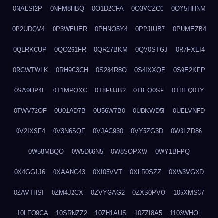
0NALSI2P
0NFM8HBQ
0O1D2CFA
0O3VCZC0
0OY5HHNM
0P2UDQV4
0P3WEUER
0PHNO5Y4
0PPJIUB7
0PUMEZB4
0QLRKCUP
0QO261FR
0QR27BKM
0QV0STGJ
0R7FXEI4
0RCWTWLK
0RH9C3CH
0S284R8O
0S4IXXQE
0S9E2KPP
0SA9HP4L
0T1MPQXC
0T8PUJB2
0T9LQ0SF
0TDEQ0TY
0TWV72OF
0U01AD7B
0U56W7B0
0UDKWD5I
0UELVNFD
0V2IXSF4
0V3N6SQF
0VJAC930
0VY5ZG3D
0W3LZD86
0W58MBQO
0W5D86N5
0W8SOPXW
0WY1BFPQ
0X4GG1J6
0XAANC43
0XI05VVT
0XLR0SZZ
0XW3VGXD
0ZAVTHSI
0ZM4J2CX
0ZVYGAG2
0ZXS0PVO
105XMS37
10LFO9CA
10SRNZZ2
10ZH1AUS
10ZZI8A5
1103WHO1