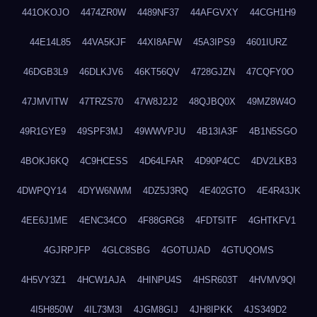
441OKOJO
4474ZR0W
4489NF37
44AFGVXY
44CGH1H9
44E14L85
44VA5KJF
44XI8AFW
45A3IPS9
4601IURZ
46DGB3L9
46DLKJV6
46KT56QV
4728GJZN
47CQFY0O
47JMVITW
47TRZS70
47W8J2J2
48QJBQ0X
49MZ8W4O
49R1GYE9
49SPF3MJ
49WWVPJU
4B13IA3F
4B1N5SGO
4BOKJ6KQ
4C9HCESS
4D64LFAR
4D90P4CC
4DV2LKB3
4DWPQY14
4DYW6NWM
4DZ5J3RQ
4E402GTO
4E4R43JK
4EE6J1ME
4ENC34CO
4F88GRG8
4FDT5ITF
4GHTKFV1
4GJRPJFP
4GLC8SBG
4GOTUJAD
4GTUQOMS
4H5VY3Z1
4HCW1AJA
4HINPU4S
4HSR603T
4HVMV9QI
4I5H850W
4IL73M3I
4JGM8GIJ
4JH8IPKK
4JS349D2