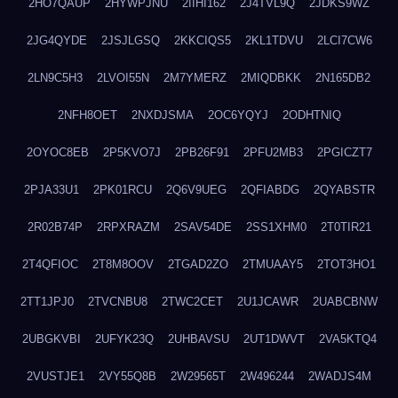
2HO7QAUP
2HYWPJNU
2IIHI162
2J4TVL9Q
2JDKS9WZ
2JG4QYDE
2JSJLGSQ
2KKCIQS5
2KL1TDVU
2LCI7CW6
2LN9C5H3
2LVOI55N
2M7YMERZ
2MIQDBKK
2N165DB2
2NFH8OET
2NXDJSMA
2OC6YQYJ
2ODHTNIQ
2OYOC8EB
2P5KVO7J
2PB26F91
2PFU2MB3
2PGICZT7
2PJA33U1
2PK01RCU
2Q6V9UEG
2QFIABDG
2QYABSTR
2R02B74P
2RPXRAZM
2SAV54DE
2SS1XHM0
2T0TIR21
2T4QFIOC
2T8M8OOV
2TGAD2ZO
2TMUAAY5
2TOT3HO1
2TT1JPJ0
2TVCNBU8
2TWC2CET
2U1JCAWR
2UABCBNW
2UBGKVBI
2UFYK23Q
2UHBAVSU
2UT1DWVT
2VA5KTQ4
2VUSTJE1
2VY55Q8B
2W29565T
2W496244
2WADJS4M