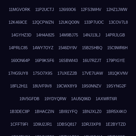
11MGVORK
11P2UCTJ
126I93O6
12FS3WHV
12HZ1JWW
12K469CE
12QCPWZN
12UKQO0N
133P7UOC
13COV7L8
14GYHZ3D
14H4A825
14M9BJ75
14NJ13LJ
14PRJLGB
14PRLC85
14WY7OYZ
1546DY9V
15B2SHBQ
15C9WR6H
160ON64P
16P9KSF6
16SBWI43
16U7RZJT
179PIGYE
17HG5UY8
17SO7X9S
17UXEZ2B
17VE7UAW
181QKVNV
18FL2H11
18UVF9V8
19CWX8Y9
19S0NNZV
19SYNG2F
19V5GFDB
19YDYQRW
1AU5Q96D
1AXWRT6R
1B3DEC8P
1BHACZIN
1BI91YFQ
1BNJXLZ0
1BR5X4KO
1CFFT9FI
1D9U2JR1
1DBSQ817
1DRJ3XP8
1E2BYTZD