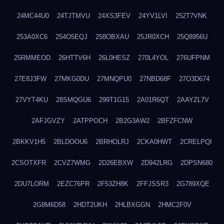
24MC44U0
24TJTMVU
24XS3FEV
24YV1LVI
252T7VNK
253A0XC6
254O5EQJ
258OBXAU
25JR0XCH
25Q8956U
25RMMEOD
26HTTV6H
26L0HESZ
270L4YOL
276UFPNM
27E8J3FW
27MKG0DU
27MNQPU0
27NBD68F
27O3D674
27VYT4KU
28SMQGU6
299T1G15
2A01R6QT
2AAYZL7V
2AFJGVZY
2ATPPOCH
2B2G3AW2
2BFZFCNW
2BKKV1H5
2BLDOOU6
2BRHOLRJ
2CKA0HWT
2CRELPQI
2CSOTXFR
2CVZ7WMG
2D26EBXW
2D942LRG
2DPSN680
2DU7LORM
2EZC76PR
2F53ZH8K
2FFJSSR3
2G789XQE
2G8M6D58
2HDT2UKH
2HLBXGGN
2HMC2F0V