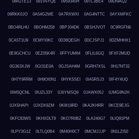
08R2TE13
091V6YQE
0959345H
097C3BE4
09DI9AQ2
09RKK0JO
0A54G2WE
0A7RXWXI
0AG4NTTC
0AYXMFKC
0BO4RLHU
0BOHM258
0BPJ04DK
0BSHJVOT
0C9RGFN6
0CA5T1U9
0CMYI0KC
0D38QEGH
0DCJSPJ1
0DZMHHX1
0E9GCHCU
0EZ05K4R
0FFYUM84
0FLIL6GQ
0FXF2MUD
0G363XJW
0GI31E0A
0GJSAH4M
0GRH7XSL
0H17NT32
0H7Y9RRM
0H9OI0N1
0HYK5SEI
0IA5RSJ3
0IF4Y4UQ
0IM5QCNL
0IUZL33Y
0J6YMSQ9
0JAWX05J
0JMG9NJH
0JX5HAPI
0JXDX9ZM
0K8I19RD
0KA2KHRR
0KCE9EJG
0KFC83WS
0KHXDLT8
0KO7R0BZ
0LA240G7
0LIQ91PM
0LPY3G1Z
0LTLQ0B4
0M40H0CT
0MCMJJJP
0N1LZI50