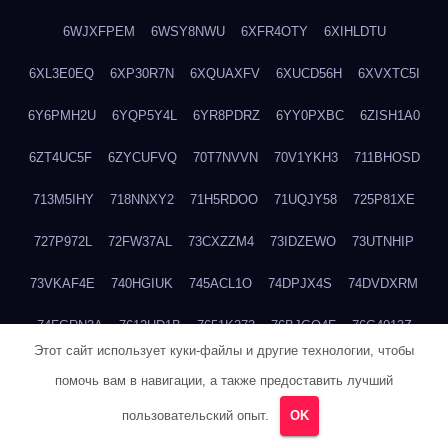
6WJXFPEM
6WSY8NWU
6XFR4OTY
6XIHLDTU
6XL3E0EQ
6XP30R7N
6XQUAXFV
6XUCD56H
6XVXTC5I
6Y6PMH2U
6YQP5Y4L
6YR8PDRZ
6YY0PXBC
6ZISH1A0
6ZT4UC5F
6ZYCUFVQ
70T7NVVN
70V1YKH3
711BHOSD
713M5IHY
718NNXY2
71H5RDOO
71UQJY58
725P81XE
727P972L
72FW37AL
73CXZZM4
73IDZEWO
73UTNHIP
73VKAF4E
740HGIUK
745ACL1O
74DPJX4S
74DVDXRM
74FGRN3A
7612HD1B
7651K273
76BJGQ4F
76G4013Z
Этот сайт использует куки-файлы и другие технологии, чтобы
76HU4CRK
76LLJI2Y
7777M27H
77BED9B2
77BGMMG4
помочь вам в навигации, а также предоставить лучший
77S55623
77TABW20
780FZHSV
78Q29S80
78XWEZ88
пользовательский опыт.
OK