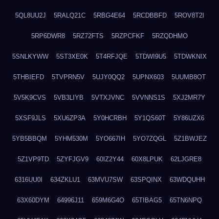
5QL8UU2J
5RALQ21C
5RBG4E64
5RCDBBFD
5ROV8T2I
5RP6DWR8
5RZ72FTS
5RZPCFKF
5RZQDHMO
5SNLKYWW
5ST3XE0K
5T4RFJQE
5TDWI9U5
5TDWKNIX
5THBIEFD
5TVPRN5V
5UJY0QQ2
5UPNX603
5UUMB8OT
5V5K9CVS
5VB3LIYB
5VTXJVNC
5VVNNS1S
5XJ2MR7Y
5XSF9JLS
5XU6ZP3A
5Y0HCRBH
5Y1QS60T
5Y86UZX6
5YB5BBQM
5YHM530M
5YO667IH
5YO7ZQGL
5Z1BWJEZ
5Z1VP9TD
5ZYFJGV9
60IZ2Y44
60X8LPUK
62LJGRE8
6316UU0I
634ZKLU1
63MVU7SW
63SPQINX
63WDQUHH
63X60DYM
64996J11
659M6G4O
65TIBAG5
65TN6NPQ