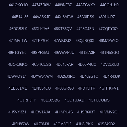
441OKOJO
4474ZR0W
4489NF37
44AFGVXY
44CGH1H9
44E14L85
44VA5KJF
44XI8AFW
45A3IPS9
4601IURZ
46DGB3L9
46DLKJV6
46KT56QV
4728GJZN
47CQFY0O
47JMVITW
47TRZS70
47W8J2J2
48QJBQ0X
49MZ8W4O
49R1GYE9
49SPF3MJ
49WWVPJU
4B13IA3F
4B1N5SGO
4BOKJ6KQ
4C9HCESS
4D64LFAR
4D90P4CC
4DV2LKB3
4DWPQY14
4DYW6NWM
4DZ5J3RQ
4E402GTO
4E4R43JK
4EE6J1ME
4ENC34CO
4F88GRG8
4FDT5ITF
4GHTKFV1
4GJRPJFP
4GLC8SBG
4GOTUJAD
4GTUQOMS
4H5VY3Z1
4HCW1AJA
4HINPU4S
4HSR603T
4HVMV9QI
4I5H850W
4IL73M3I
4JGM8GIJ
4JH8IPKK
4JS349D2