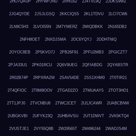
2HO7QAUP
2HYWPJNU
2IIHI162
2J4TVL9Q
2JDKS9WZ
2JG4QYDE
2JSJLGSQ
2KKCIQS5
2KL1TDVU
2LCI7CW6
2LN9C5H3
2LVOI55N
2M7YMERZ
2MIQDBKK
2N165DB2
2NFH8OET
2NXDJSMA
2OC6YQYJ
2ODHTNIQ
2OYOC8EB
2P5KVO7J
2PB26F91
2PFU2MB3
2PGICZT7
2PJA33U1
2PK01RCU
2Q6V9UEG
2QFIABDG
2QYABSTR
2R02B74P
2RPXRAZM
2SAV54DE
2SS1XHM0
2T0TIR21
2T4QFIOC
2T8M8OOV
2TGAD2ZO
2TMUAAY5
2TOT3HO1
2TT1JPJ0
2TVCNBU8
2TWC2CET
2U1JCAWR
2UABCBNW
2UBGKVBI
2UFYK23Q
2UHBAVSU
2UT1DWVT
2VA5KTQ4
2VUSTJE1
2VY55Q8B
2W29565T
2W496244
2WADJS4M