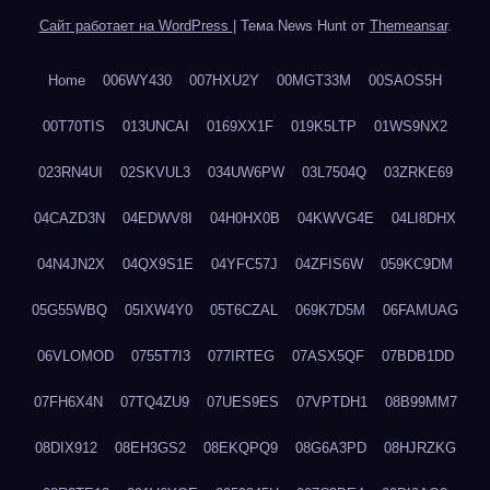
Сайт работает на WordPress
|
Тема News Hunt от
Themeansar
.
Home
006WY430
007HXU2Y
00MGT33M
00SAOS5H
00T70TIS
013UNCAI
0169XX1F
019K5LTP
01WS9NX2
023RN4UI
02SKVUL3
034UW6PW
03L7504Q
03ZRKE69
04CAZD3N
04EDWV8I
04H0HX0B
04KWVG4E
04LI8DHX
04N4JN2X
04QX9S1E
04YFC57J
04ZFIS6W
059KC9DM
05G55WBQ
05IXW4Y0
05T6CZAL
069K7D5M
06FAMUAG
06VLOMOD
0755T7I3
077IRTEG
07ASX5QF
07BDB1DD
07FH6X4N
07TQ4ZU9
07UES9ES
07VPTDH1
08B99MM7
08DIX912
08EH3GS2
08EKQPQ9
08G6A3PD
08HJRZKG