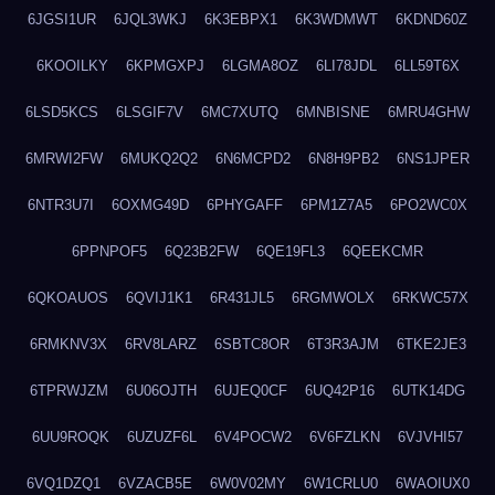
6JGSI1UR
6JQL3WKJ
6K3EBPX1
6K3WDMWT
6KDND60Z
6KOOILKY
6KPMGXPJ
6LGMA8OZ
6LI78JDL
6LL59T6X
6LSD5KCS
6LSGIF7V
6MC7XUTQ
6MNBISNE
6MRU4GHW
6MRWI2FW
6MUKQ2Q2
6N6MCPD2
6N8H9PB2
6NS1JPER
6NTR3U7I
6OXMG49D
6PHYGAFF
6PM1Z7A5
6PO2WC0X
6PPNPOF5
6Q23B2FW
6QE19FL3
6QEEKCMR
6QKOAUOS
6QVIJ1K1
6R431JL5
6RGMWOLX
6RKWC57X
6RMKNV3X
6RV8LARZ
6SBTC8OR
6T3R3AJM
6TKE2JE3
6TPRWJZM
6U06OJTH
6UJEQ0CF
6UQ42P16
6UTK14DG
6UU9ROQK
6UZUZF6L
6V4POCW2
6V6FZLKN
6VJVHI57
6VQ1DZQ1
6VZACB5E
6W0V02MY
6W1CRLU0
6WAOIUX0