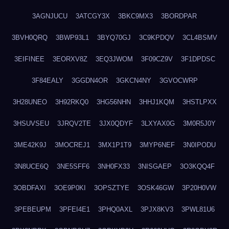
3AGNJUCU
3ATCGY3X
3BKC9MX3
3BORDPAR
3BVH0QRQ
3BWP93L1
3BYQ70GJ
3C9KPDQV
3CL4BSMV
3EIFINEE
3EORXV8Z
3EQ3JWOM
3F09CZ9V
3F1DPDSC
3F84EALY
3GGDN4OR
3GKCN4NY
3GVOCWRP
3H28UNEO
3H92RKQ0
3HG56NHN
3HHJ1KQM
3HSTLPXX
3HSUVSEU
3JRQV2TE
3JX0QDYF
3LXYAX0G
3M0R5J0Y
3ME42K9J
3MOCREJ1
3MX1P1T9
3MYP6NEF
3N0IPODU
3N8UCE6Q
3NE5SFF6
3NH0FX33
3NISGAEP
3O3KQQ4F
3OBDFAXI
3OE9P0KI
3OPSZTYE
3OSK46GW
3P20H0VW
3PEBEUPM
3PFEI4E1
3PHQ0AXL
3PJX8KV3
3PWL81U6