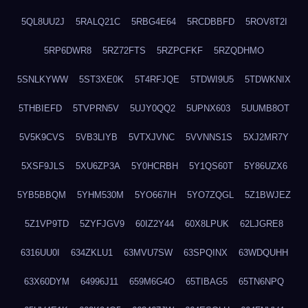
5QL8UU2J
5RALQ21C
5RBG4E64
5RCDBBFD
5ROV8T2I
5RP6DWR8
5RZ72FTS
5RZPCFKF
5RZQDHMO
5SNLKYWW
5ST3XE0K
5T4RFJQE
5TDWI9U5
5TDWKNIX
5THBIEFD
5TVPRN5V
5UJY0QQ2
5UPNX603
5UUMB8OT
5V5K9CVS
5VB3LIYB
5VTXJVNC
5VVNNS1S
5XJ2MR7Y
5XSF9JLS
5XU6ZP3A
5Y0HCRBH
5Y1QS60T
5Y86UZX6
5YB5BBQM
5YHM530M
5YO667IH
5YO7ZQGL
5Z1BWJEZ
5Z1VP9TD
5ZYFJGV9
60IZ2Y44
60X8LPUK
62LJGRE8
6316UU0I
634ZKLU1
63MVU7SW
63SPQINX
63WDQUHH
63X60DYM
64996J11
659M6G4O
65TIBAG5
65TN6NPQ