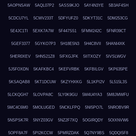
5AOPNSAW
5AQL07P2
5ASS9KJO
5AY4N3YE
5B3AF4SH
5CDCU7YL
5CWV233T
5DFYUFZ0
5DKYT31C
5DM253CG
5E4JC1TI
5EXK7A7W
5F447S51
5FMM242C
5FNR39CT
5GEF3377
5GYKO7P3
5H18E5N3
5H4C8VII
5HANI4XK
5HER0XEV
5HNS21Z8
5IFXGJFK
5IITXOZY
5IVSLWGV
5J5FOXDN
5KAFKBC4
5KEFVRBK
5KFBILGV
5KP635PE
5KSAQAB8
5KT1DCUW
5KZYHXKG
5L1KPI2V
5L515L3S
5LCKQGH7
5LOVPA8C
5LY0K9GU
5M4U4YA3
5M8JMWFU
5MC4C6M0
5MOLUGED
5NCKLFPQ
5NI5PO7L
5NROBV9R
5NSPSK7R
5NYZ03GV
5NZ2F7XQ
5OGIRQDY
5OIXNVW6
5OPF8A7F
5PI2KCCW
5PMRZDAK
5Q7NY9BS
5QDQI5F8