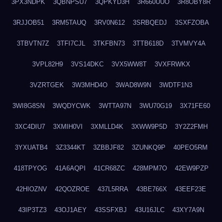
3PX3NDPK
3QBNPSU7
3QPKYD3H
3R660UUO
3R8OBY8R
3RJJOB51
3RM5TAUQ
3RV0N612
3SRBQEDJ
3SXFZOBA
3TBVTN7Z
3TFI7CJL
3TKFBN73
3TTB618D
3TVMVY4A
3VPL82H9
3VS14DKC
3VX5WW8T
3VXFRWKX
3VZRTGEK
3W3MHD4O
3WAD8W9N
3WDTF1N3
3WI8G8SN
3WQDYCWK
3WTTA97N
3WU70G19
3X71FE60
3XC4DIU7
3XMIH0VI
3XMLLD4K
3XWW9P5D
3Y2Z2FMH
3YXUATB4
3Z3344KT
3ZBBJF82
3ZUNKQ9P
40PEO5RM
418TPYOG
41A6AQPI
41CR68ZC
428MPM7O
42EW9PZP
42HIOZNV
42QOZROE
437L5RRA
43BE766X
43EEF23E
43IP3TZ3
43OJ1AEY
43SSFXBJ
43U16JLC
43XY7A9N