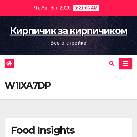
Перейти
Чт. Авг 6th, 2026
3:21:07 AM
к
содержимому
Кирпичик за кирпичиком
Все о стройке
W1IXA7DP
Food Insights