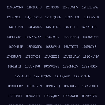
11MGVORK
11P2UCTJ
126I93O6
12FS3WHV
12HZ1JWW
12K469CE
12QCPWZN
12UKQO0N
133P7UOC
13COV7L8
14GYHZ3D
14H4A825
14M9BJ75
14NJ13LJ
14PRJLGB
14PRLC85
14WY7OYZ
1546DY9V
15B2SHBQ
15C9WR6H
160ON64P
16P9KSF6
16SBWI43
16U7RZJT
179PIGYE
17HG5UY8
17SO7X9S
17UXEZ2B
17VE7UAW
181QKVNV
18FL2H11
18UVF9V8
19CWX8Y9
19S0NNZV
19SYNG2F
19V5GFDB
19YDYQRW
1AU5Q96D
1AXWRT6R
1B3DEC8P
1BHACZIN
1BI91YFQ
1BNJXLZ0
1BR5X4KO
1CFFT9FI
1D9U2JR1
1DBSQ817
1DRJ3XP8
1E2BYTZD