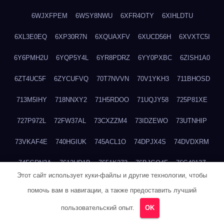
6WJXFPEM
6WSY8NWU
6XFR4OTY
6XIHLDTU
6XL3E0EQ
6XP30R7N
6XQUAXFV
6XUCD56H
6XVXTC5I
6Y6PMH2U
6YQP5Y4L
6YR8PDRZ
6YY0PXBC
6ZISH1A0
6ZT4UC5F
6ZYCUFVQ
70T7NVVN
70V1YKH3
711BHOSD
713M5IHY
718NNXY2
71H5RDOO
71UQJY58
725P81XE
727P972L
72FW37AL
73CXZZM4
73IDZEWO
73UTNHIP
73VKAF4E
740HGIUK
745ACL1O
74DPJX4S
74DVDXRM
74FGRN3A
7612HD1B
7651K273
76BJGQ4F
76G4013Z
Этот сайт использует куки-файлы и другие технологии, чтобы
76HU4CRK
76LLJI2Y
7777M27H
77BED9B2
77BGMMG4
помочь вам в навигации, а также предоставить лучший
77S55623
77TABW20
780FZHSV
78Q29S80
78XWEZ88
пользовательский опыт.
OK