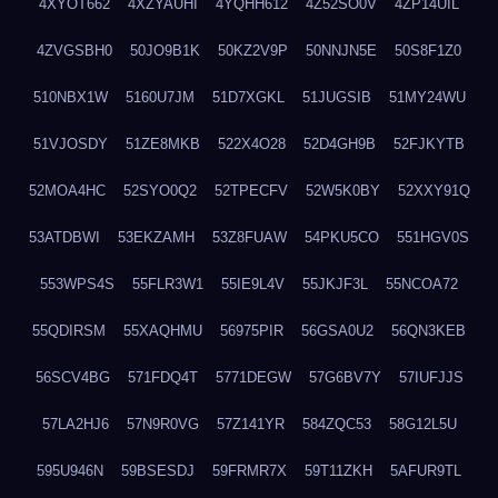
4XYOT662
4XZYAUHI
4YQHH612
4Z52SO0V
4ZP14UIL
4ZVGSBH0
50JO9B1K
50KZ2V9P
50NNJN5E
50S8F1Z0
510NBX1W
5160U7JM
51D7XGKL
51JUGSIB
51MY24WU
51VJOSDY
51ZE8MKB
522X4O28
52D4GH9B
52FJKYTB
52MOA4HC
52SYO0Q2
52TPECFV
52W5K0BY
52XXY91Q
53ATDBWI
53EKZAMH
53Z8FUAW
54PKU5CO
551HGV0S
553WPS4S
55FLR3W1
55IE9L4V
55JKJF3L
55NCOA72
55QDIRSM
55XAQHMU
56975PIR
56GSA0U2
56QN3KEB
56SCV4BG
571FDQ4T
5771DEGW
57G6BV7Y
57IUFJJS
57LA2HJ6
57N9R0VG
57Z141YR
584ZQC53
58G12L5U
595U946N
59BSESDJ
59FRMR7X
59T11ZKH
5AFUR9TL