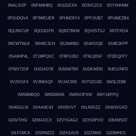
0NALSI2P
0NFM8HBQ
0O1D2CFA
0O3VCZC0
0OY5HHNM
0P2UDQV4
0P3WEUER
0PHNO5Y4
0PPJIUB7
0PUMEZB4
0QLRKCUP
0QO261FR
0QR27BKM
0QV0STGJ
0R7FXEI4
0RCWTWLK
0RH9C3CH
0S284R8O
0S4IXXQE
0S9E2KPP
0SA9HP4L
0T1MPQXC
0T8PUJB2
0T9LQ0SF
0TDEQ0TY
0TWV72OF
0U01AD7B
0U56W7B0
0UDKWD5I
0UELVNFD
0V2IXSF4
0V3N6SQF
0VJAC930
0VY5ZG3D
0W3LZD86
0W58MBQO
0W5D86N5
0W8SOPXW
0WY1BFPQ
0X4GG1J6
0XAANC43
0XI05VVT
0XLR0SZZ
0XW3VGXD
0ZAVTHSI
0ZM4J2CX
0ZVYGAG2
0ZXS0PVO
105XMS37
10LFO9CA
10SRNZZ2
10ZH1AUS
10ZZI8A5
1103WHO1