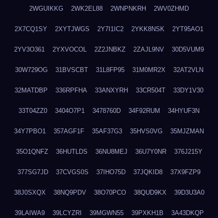
2WGUIKKG
2WK2EL88
2WNPNKRH
2WV0ZHMD
2X7CQ1SY
2XYTJWGS
2Y7I1IC2
2YKK8NSK
2YT95AO1
2YV3O361
2YXVOCOL
2Z2JNBKZ
2ZAJL9NV
30D5VUM9
30W729OG
31BVSCBT
31L8FP95
31M0MR2X
32AT2VLN
32MATDBP
336RPFHA
33ANXYRH
33CR504T
33DY1V30
33T04ZZ0
3404O7P1
3478760D
34F92RUM
34HYUF3N
34Y7PBO1
357AGF1F
35AF37G3
35HVS0VG
35MJZMAN
35O1QNFZ
36HUTLDS
36NU8MEJ
36U7Y0NR
376J215Y
377SG7JD
37CVGS0S
37IHO75D
37JQKID8
37X9FZP9
38J0SXQX
38NQ9PDV
38O70PCO
38QUD9KX
39D3U3A0
39LAIWA9
39LCYZRI
39MGWN55
39PXKH1B
3A43DKQP