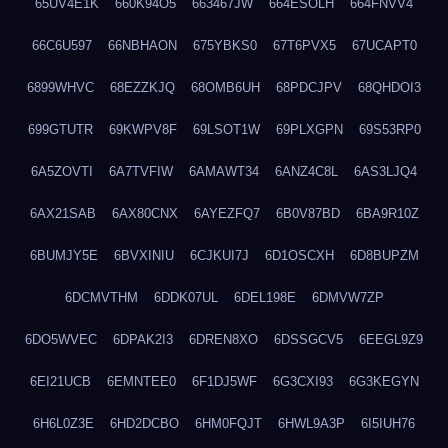
65UV4E1K
660K94O5
663467JW
664ESOLH
664FNVV4
66C6U597
66NBHAON
675YBKS0
67T6PVX5
67UCAPT0
6899WHVC
68EZZKJQ
68OMB6UH
68PDCJPV
68QHDOI3
699GTUTR
69KWPV8F
69LSOT1W
69PLXGPN
69S53RP0
6A5ZOVTI
6A7TVFIW
6AMAWT34
6ANZ4C8L
6AS3LJQ4
6AX21SAB
6AX80CNX
6AYEZFQ7
6B0V87BD
6BA9R10Z
6BUMJY5E
6BVXINIU
6CJKUI7J
6D1OSCXH
6D8BUPZM
6DCMVTHM
6DDK07UL
6DEL198E
6DMVW7ZP
6DO5WVEC
6DPAK2I3
6DREN8XO
6DSSGCV5
6EEGL9Z9
6EI21UCB
6EMNTEE0
6F1DJ5WF
6G3CXI93
6G3KEGYN
6H6L0Z3E
6HD2DCBO
6HM0FQJT
6HWL9A3P
6I5IUH76