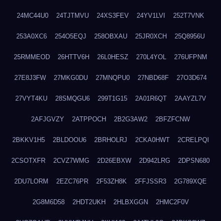
24MC44U0
24TJTMVU
24XS3FEV
24YV1LVI
252T7VNK
253A0XC6
254O5EQJ
258OBXAU
25JR0XCH
25Q8956U
25RMMEOD
26HTTV6H
26L0HESZ
270L4YOL
276UFPNM
27E8J3FW
27MKG0DU
27MNQPU0
27NBD68F
27O3D674
27VYT4KU
28SMQGU6
299T1G15
2A01R6QT
2AAYZL7V
2AFJGVZY
2ATPPOCH
2B2G3AW2
2BFZFCNW
2BKKV1H5
2BLDOOU6
2BRHOLRJ
2CKA0HWT
2CRELPQI
2CSOTXFR
2CVZ7WMG
2D26EBXW
2D942LRG
2DPSN680
2DU7LORM
2EZC76PR
2F53ZH8K
2FFJSSR3
2G789XQE
2G8M6D58
2HDT2UKH
2HLBXGGN
2HMC2F0V