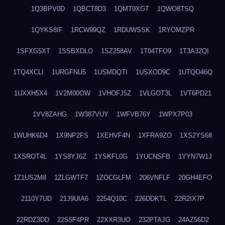
1Q3BPV0D
1QBCT8D3
1QMT9XGT
1QWO8TSQ
1QYKS8IF
1RCW99QZ
1RDUWSSK
1RYOMZPR
1SFXG5XT
1SSBXDLO
1SZ258AV
1T04TFO9
1T3A32QI
1TQ4XCLI
1URGFNU5
1USMDQTI
1USXOD9C
1UTQO46Q
1UXXH5X4
1V2M00OW
1VHOFJ5Z
1VLGOT3L
1VT6PD21
1VV8ZAHG
1W387VUY
1WFVB76Y
1WPX7P03
1WUHK6D4
1X9NP2FS
1XEHVF4N
1XFRA9ZO
1XS2YS68
1XSROT4L
1YS8YJ6Z
1YSKFL0G
1YUCNSFB
1YYN7W1J
1Z1US2M8
1ZLGWTF7
1ZOCGLFM
206VNFLF
20GH4EFO
2110Y7UD
21J9UIA6
2254Q10C
226DDKTL
22R2IX7P
22RDZ3DD
22S5F4PR
22XXR3UO
232PTAJG
24AZ56D2