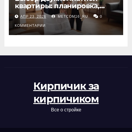
квартиры: планировка,
состояние жилья и
АПР 23, 2026
METCOM16_RU
0
проверка документов
КОММЕНТАРИИ
Кирпичик за
кирпичиком
Все о стройке