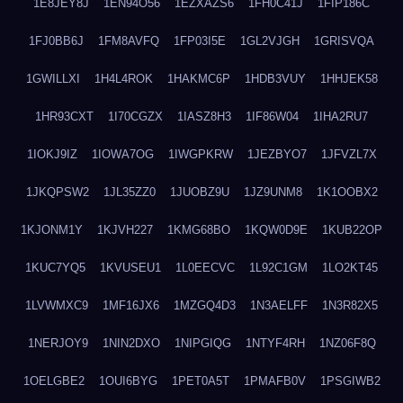
1E8JEY8J
1EN94O56
1EZXAZS6
1FH0C41J
1FIP186C
1FJ0BB6J
1FM8AVFQ
1FP03I5E
1GL2VJGH
1GRISVQA
1GWILLXI
1H4L4ROK
1HAKMC6P
1HDB3VUY
1HHJEK58
1HR93CXT
1I70CGZX
1IASZ8H3
1IF86W04
1IHA2RU7
1IOKJ9IZ
1IOWA7OG
1IWGPKRW
1JEZBYO7
1JFVZL7X
1JKQPSW2
1JL35ZZ0
1JUOBZ9U
1JZ9UNM8
1K1OOBX2
1KJONM1Y
1KJVH227
1KMG68BO
1KQW0D9E
1KUB22OP
1KUC7YQ5
1KVUSEU1
1L0EECVC
1L92C1GM
1LO2KT45
1LVWMXC9
1MF16JX6
1MZGQ4D3
1N3AELFF
1N3R82X5
1NERJOY9
1NIN2DXO
1NIPGIQG
1NTYF4RH
1NZ06F8Q
1OELGBE2
1OUI6BYG
1PET0A5T
1PMAFB0V
1PSGIWB2