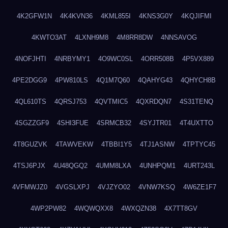
4K2GFW1N
4K4KVN36
4KML855I
4KNS3G0Y
4KQJIFMI
4KWTO3AT
4LXNH9M8
4M8RR8DW
4NNSAVOG
4NOFJHTI
4NRBYMY1
4O9WC0SL
4ORR508B
4P5VX889
4PE2DGG9
4PW810LS
4Q1M7Q60
4QAHYG43
4QHYCH8B
4QL610TS
4QRSJ753
4QVTMIC5
4QXRDQN7
4S31TENQ
4SGZZGF9
4SHI3FUE
4SRMCB32
4SYJTR01
4T4UXTTO
4T8GUZVK
4TAWVEKW
4TBBI1Y5
4TJ1ASNW
4TPTYC45
4TSJ6PJX
4U48QGQ2
4UMM8LXA
4UNHPQM1
4URT243L
4VFMWJZ0
4VGSLXPJ
4VJZYO02
4VNW7KSQ
4W6ZE1F7
4WP2PW82
4WQWQXX8
4WXQZN38
4X7TT8GV