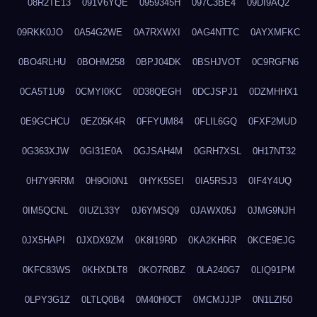
08R2TE13
091V6YQE
0959345H
097C3BE4
09DI9AQ2
09RKK0JO
0A54G2WE
0A7RXWXI
0AG4NTTC
0AYXMFKC
0BO4RLHU
0BOHM258
0BPJ04DK
0BSHJVOT
0C9RGFN6
0CA5T1U9
0CMYI0KC
0D38QEGH
0DCJSPJ1
0DZMHHX1
0E9GCHCU
0EZ05K4R
0FFYUM84
0FLIL6GQ
0FXF2MUD
0G363XJW
0GI31E0A
0GJSAH4M
0GRH7XSL
0H17NT32
0H7Y9RRM
0H9OI0N1
0HYK5SEI
0IA5RSJ3
0IF4Y4UQ
0IM5QCNL
0IUZL33Y
0J6YMSQ9
0JAWX05J
0JMG9NJH
0JX5HAPI
0JXDX9ZM
0K8I19RD
0KA2KHRR
0KCE9EJG
0KFC83WS
0KHXDLT8
0KO7R0BZ
0LA240G7
0LIQ91PM
0LPY3G1Z
0LTLQ0B4
0M40H0CT
0MCMJJJP
0N1LZI50