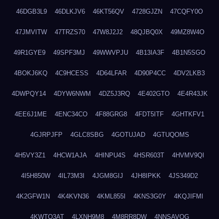
46DGB3L9
46DLKJV6
46KT56QV
4728GJZN
47CQFY0O
47JMVITW
47TRZS70
47W8J2J2
48QJBQ0X
49MZ8W4O
49R1GYE9
49SPF3MJ
49WWVPJU
4B13IA3F
4B1N5SGO
4BOKJ6KQ
4C9HCESS
4D64LFAR
4D90P4CC
4DV2LKB3
4DWPQY14
4DYW6NWM
4DZ5J3RQ
4E402GTO
4E4R43JK
4EE6J1ME
4ENC34CO
4F88GRG8
4FDT5ITF
4GHTKFV1
4GJRPJFP
4GLC8SBG
4GOTUJAD
4GTUQOMS
4H5VY3Z1
4HCW1AJA
4HINPU4S
4HSR603T
4HVMV9QI
4I5H850W
4IL73M3I
4JGM8GIJ
4JH8IPKK
4JS349D2
4K2GFW1N
4K4KVN36
4KML855I
4KNS3G0Y
4KQJIFMI
4KWTO3AT
4LXNH9M8
4M8RR8DW
4NNSAVOG