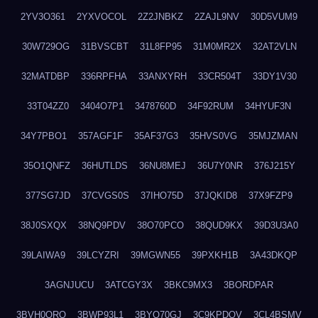
2YV3O361
2YXVOCOL
2Z2JNBKZ
2ZAJL9NV
30D5VUM9
30W729OG
31BVSCBT
31L8FP95
31M0MR2X
32AT2VLN
32MATDBP
336RPFHA
33ANXYRH
33CR504T
33DY1V30
33T04ZZ0
3404O7P1
3478760D
34F92RUM
34HYUF3N
34Y7PBO1
357AGF1F
35AF37G3
35HVS0VG
35MJZMAN
35O1QNFZ
36HUTLDS
36NU8MEJ
36U7Y0NR
376J215Y
377SG7JD
37CVGS0S
37IHO75D
37JQKID8
37X9FZP9
38J0SXQX
38NQ9PDV
38O70PCO
38QUD9KX
39D3U3A0
39LAIWA9
39LCYZRI
39MGWN55
39PXKH1B
3A43DKQP
3AGNJUCU
3ATCGY3X
3BKC9MX3
3BORDPAR
3BVH0QRQ
3BWP93L1
3BYQ70GJ
3C9KPDQV
3CL4BSMV