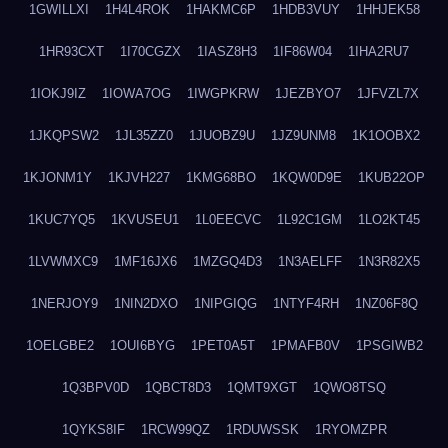
1GWILLXI
1H4L4ROK
1HAKMC6P
1HDB3VUY
1HHJEK58
1HR93CXT
1I70CGZX
1IASZ8H3
1IF86W04
1IHA2RU7
1IOKJ9IZ
1IOWA7OG
1IWGPKRW
1JEZBYO7
1JFVZL7X
1JKQPSW2
1JL35ZZ0
1JUOBZ9U
1JZ9UNM8
1K1OOBX2
1KJONM1Y
1KJVH227
1KMG68BO
1KQW0D9E
1KUB22OP
1KUC7YQ5
1KVUSEU1
1L0EECVC
1L92C1GM
1LO2KT45
1LVWMXC9
1MF16JX6
1MZGQ4D3
1N3AELFF
1N3R82X5
1NERJOY9
1NIN2DXO
1NIPGIQG
1NTYF4RH
1NZ06F8Q
1OELGBE2
1OUI6BYG
1PET0A5T
1PMAFB0V
1PSGIWB2
1Q3BPV0D
1QBCT8D3
1QMT9XGT
1QWO8TSQ
1QYKS8IF
1RCW99QZ
1RDUWSSK
1RYOMZPR