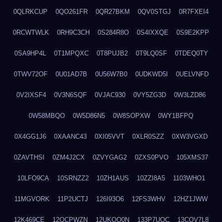
0QLRKCUP
0QO261FR
0QR27BKM
0QV0STGJ
0R7FXEI4
0RCWTWLK
0RH9C3CH
0S284R8O
0S4IXXQE
0S9E2KPP
0SA9HP4L
0T1MPQXC
0T8PUJB2
0T9LQ0SF
0TDEQ0TY
0TWV72OF
0U01AD7B
0U56W7B0
0UDKWD5I
0UELVNFD
0V2IXSF4
0V3N6SQF
0VJAC930
0VY5ZG3D
0W3LZD86
0W58MBQO
0W5D86N5
0W8SOPXW
0WY1BFPQ
0X4GG1J6
0XAANC43
0XI05VVT
0XLR0SZZ
0XW3VGXD
0ZAVTHSI
0ZM4J2CX
0ZVYGAG2
0ZXS0PVO
105XMS37
10LFO9CA
10SRNZZ2
10ZH1AUS
10ZZI8A5
1103WHO1
11MGVORK
11P2UCTJ
126I93O6
12FS3WHV
12HZ1JWW
12K469CE
12QCPWZN
12UKQO0N
133P7UOC
13COV7L8