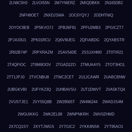
2LN9C5H3
2LVOI55N
2M7YMERZ
2MIQDBKK
2N165DB2
2NFH8OET
2NXDJSMA
2OC6YQYJ
2ODHTNIQ
2OYOC8EB
2P5KVO7J
2PB26F91
2PFU2MB3
2PGICZT7
2PJA33U1
2PK01RCU
2Q6V9UEG
2QFIABDG
2QYABSTR
2R02B74P
2RPXRAZM
2SAV54DE
2SS1XHM0
2T0TIR21
2T4QFIOC
2T8M8OOV
2TGAD2ZO
2TMUAAY5
2TOT3HO1
2TT1JPJ0
2TVCNBU8
2TWC2CET
2U1JCAWR
2UABCBNW
2UBGKVBI
2UFYK23Q
2UHBAVSU
2UT1DWVT
2VA5KTQ4
2VUSTJE1
2VY55Q8B
2W29565T
2W496244
2WADJS4M
2WGUIKKG
2WK2EL88
2WNPNKRH
2WV0ZHMD
2X7CQ1SY
2XYTJWGS
2Y7I1IC2
2YKK8NSK
2YT95AO1