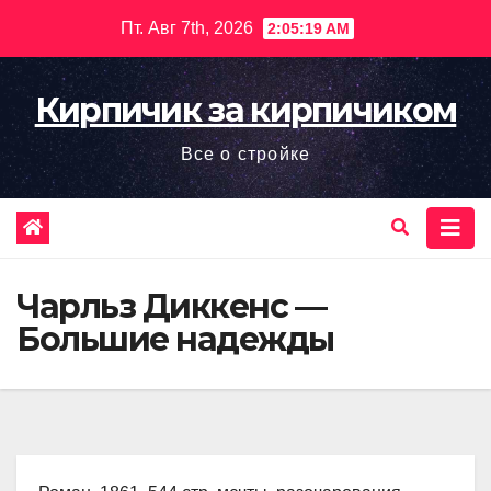
Перейти
Пт. Авг 7th, 2026
2:05:20 AM
к
содержимому
Кирпичик за кирпичиком
Все о стройке
Чарльз Диккенс —
Большие надежды