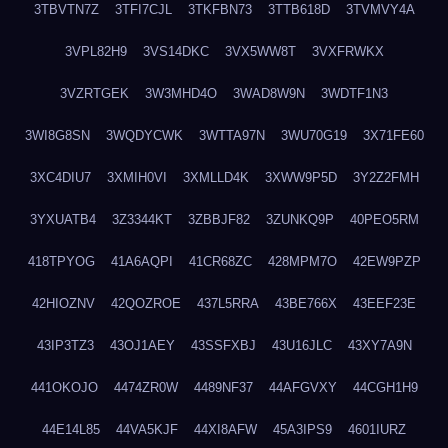
3TBVTN7Z
3TFI7CJL
3TKFBN73
3TTB618D
3TVMVY4A
3VPL82H9
3VS14DKC
3VX5WW8T
3VXFRWKX
3VZRTGEK
3W3MHD4O
3WAD8W9N
3WDTF1N3
3WI8G8SN
3WQDYCWK
3WTTA97N
3WU70G19
3X71FE60
3XC4DIU7
3XMIH0VI
3XMLLD4K
3XWW9P5D
3Y2Z2FMH
3YXUATB4
3Z3344KT
3ZBBJF82
3ZUNKQ9P
40PEO5RM
418TPYOG
41A6AQPI
41CR68ZC
428MPM7O
42EW9PZP
42HIOZNV
42QOZROE
437L5RRA
43BE766X
43EEF23E
43IP3TZ3
43OJ1AEY
43SSFXBJ
43U16JLC
43XY7A9N
441OKOJO
4474ZR0W
4489NF37
44AFGVXY
44CGH1H9
44E14L85
44VA5KJF
44XI8AFW
45A3IPS9
4601IURZ