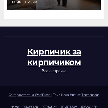
КОММЕНТАРИИ
Кирпичик за
кирпичиком
Все о стройке
Сайт работает на WordPress
|
Тема News Hunt от
Themeansar
.
Home
006WY430
007HXU2Y
00MGT33M
00SAOS5H