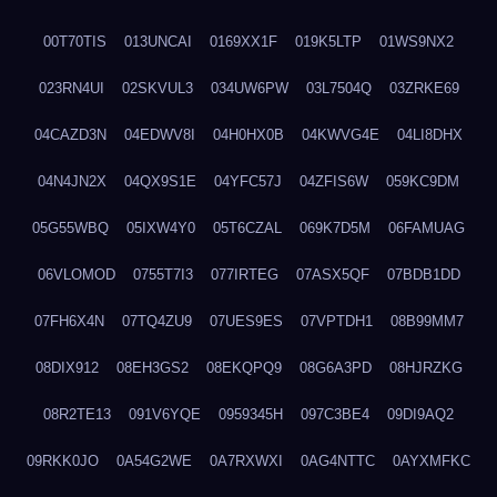
00T70TIS
013UNCAI
0169XX1F
019K5LTP
01WS9NX2
023RN4UI
02SKVUL3
034UW6PW
03L7504Q
03ZRKE69
04CAZD3N
04EDWV8I
04H0HX0B
04KWVG4E
04LI8DHX
04N4JN2X
04QX9S1E
04YFC57J
04ZFIS6W
059KC9DM
05G55WBQ
05IXW4Y0
05T6CZAL
069K7D5M
06FAMUAG
06VLOMOD
0755T7I3
077IRTEG
07ASX5QF
07BDB1DD
07FH6X4N
07TQ4ZU9
07UES9ES
07VPTDH1
08B99MM7
08DIX912
08EH3GS2
08EKQPQ9
08G6A3PD
08HJRZKG
08R2TE13
091V6YQE
0959345H
097C3BE4
09DI9AQ2
09RKK0JO
0A54G2WE
0A7RXWXI
0AG4NTTC
0AYXMFKC