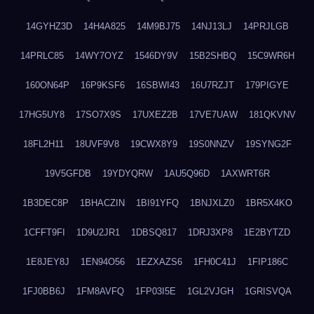
14GYHZ3D
14H4A825
14M9BJ75
14NJ13LJ
14PRJLGB
14PRLC85
14WY7OYZ
1546DY9V
15B2SHBQ
15C9WR6H
160ON64P
16P9KSF6
16SBWI43
16U7RZJT
179PIGYE
17HG5UY8
17SO7X9S
17UXEZ2B
17VE7UAW
181QKVNV
18FL2H11
18UVF9V8
19CWX8Y9
19S0NNZV
19SYNG2F
19V5GFDB
19YDYQRW
1AU5Q96D
1AXWRT6R
1B3DEC8P
1BHACZIN
1BI91YFQ
1BNJXLZ0
1BR5X4KO
1CFFT9FI
1D9U2JR1
1DBSQ817
1DRJ3XP8
1E2BYTZD
1E8JEY8J
1EN94O56
1EZXAZS6
1FH0C41J
1FIP186C
1FJ0BB6J
1FM8AVFQ
1FP03I5E
1GL2VJGH
1GRISVQA