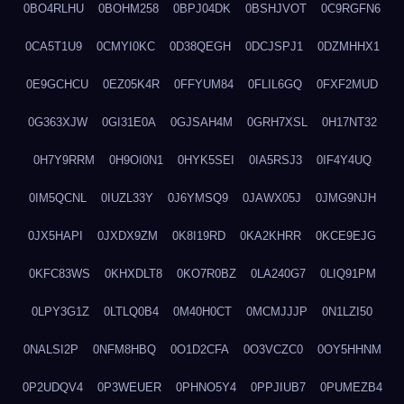
0BO4RLHU
0BOHM258
0BPJ04DK
0BSHJVOT
0C9RGFN6
0CA5T1U9
0CMYI0KC
0D38QEGH
0DCJSPJ1
0DZMHHX1
0E9GCHCU
0EZ05K4R
0FFYUM84
0FLIL6GQ
0FXF2MUD
0G363XJW
0GI31E0A
0GJSAH4M
0GRH7XSL
0H17NT32
0H7Y9RRM
0H9OI0N1
0HYK5SEI
0IA5RSJ3
0IF4Y4UQ
0IM5QCNL
0IUZL33Y
0J6YMSQ9
0JAWX05J
0JMG9NJH
0JX5HAPI
0JXDX9ZM
0K8I19RD
0KA2KHRR
0KCE9EJG
0KFC83WS
0KHXDLT8
0KO7R0BZ
0LA240G7
0LIQ91PM
0LPY3G1Z
0LTLQ0B4
0M40H0CT
0MCMJJJP
0N1LZI50
0NALSI2P
0NFM8HBQ
0O1D2CFA
0O3VCZC0
0OY5HHNM
0P2UDQV4
0P3WEUER
0PHNO5Y4
0PPJIUB7
0PUMEZB4