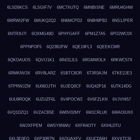
6LSD5KCS
6LSGIF7V
6MC7XUTQ
6MNBISNE
6MRU4GHW
6MRWI2FW
6MUKQ2Q2
6N6MCPD2
6N8H9PB2
6NS1JPER
6NTR3U7I
6OXMG49D
6PHYGAFF
6PM1Z7A5
6PO2WC0X
6PPNPOF5
6Q23B2FW
6QE19FL3
6QEEKCMR
6QKOAUOS
6QVIJ1K1
6R431JL5
6RGMWOLX
6RKWC57X
6RMKNV3X
6RV8LARZ
6SBTC8OR
6T3R3AJM
6TKE2JE3
6TPRWJZM
6U06OJTH
6UJEQ0CF
6UQ42P16
6UTK14DG
6UU9ROQK
6UZUZF6L
6V4POCW2
6V6FZLKN
6VJVHI57
6VQ1DZQ1
6VZACB5E
6W0V02MY
6W1CRLU0
6WAOIUX0
6WJXFPEM
6WSY8NWU
6XFR4OTY
6XIHLDTU
6XL3E0EQ
6XP30R7N
6XQUAXFV
6XUCD56H
6XVXTC5I