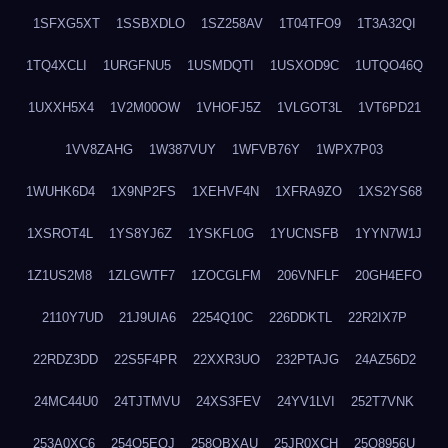
1SFXG5XT
1SSBXDLO
1SZ258AV
1T04TFO9
1T3A32QI
1TQ4XCLI
1URGFNU5
1USMDQTI
1USXOD9C
1UTQO46Q
1UXXH5X4
1V2M00OW
1VHOFJ5Z
1VLGOT3L
1VT6PD21
1VV8ZAHG
1W387VUY
1WFVB76Y
1WPX7P03
1WUHK6D4
1X9NP2FS
1XEHVF4N
1XFRA9ZO
1XS2YS68
1XSROT4L
1YS8YJ6Z
1YSKFL0G
1YUCNSFB
1YYN7W1J
1Z1US2M8
1ZLGWTF7
1ZOCGLFM
206VNFLF
20GH4EFO
2110Y7UD
21J9UIA6
2254Q10C
226DDKTL
22R2IX7P
22RDZ3DD
22S5F4PR
22XXR3UO
232PTAJG
24AZ56D2
24MC44U0
24TJTMVU
24XS3FEV
24YV1LVI
252T7VNK
253A0XC6
254O5EQJ
258OBXAU
25JR0XCH
25Q8956U