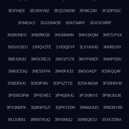
3EIFINEE
3EORXV8Z
3EQ3JWOM
3F09CZ9V
3F1DPDSC
3F84EALY
3GGDN4OR
3GKCN4NY
3GVOCWRP
3H28UNEO
3H92RKQ0
3HG56NHN
3HHJ1KQM
3HSTLPXX
3HSUVSEU
3JRQV2TE
3JX0QDYF
3LXYAX0G
3M0R5J0Y
3ME42K9J
3MOCREJ1
3MX1P1T9
3MYP6NEF
3N0IPODU
3N8UCE6Q
3NE5SFF6
3NH0FX33
3NISGAEP
3O3KQQ4F
3OBDFAXI
3OE9P0KI
3OPSZTYE
3OSK46GW
3P20H0VW
3PEBEUPM
3PFEI4E1
3PHQ0AXL
3PJX8KV3
3PWL81U6
3PX3NDPK
3QBNPSU7
3QPKYD3H
3R660UUO
3R8OBY8R
3RJJOB51
3RM5TAUQ
3RV0N612
3SRBQEDJ
3SXFZOBA