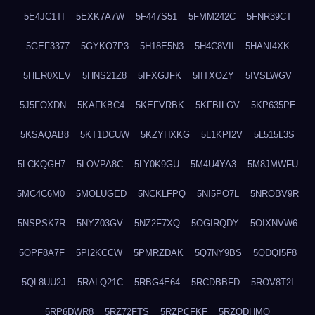
5E4JC1TI
5EXK7A7W
5F447S51
5FMM242C
5FNR39CT
5GEF3377
5GYKO7P3
5H18E5N3
5H4C8VII
5HANI4XK
5HER0XEV
5HNS21Z8
5IFXGJFK
5IITXOZY
5IVSLWGV
5J5FOXDN
5KAFKBC4
5KEFVRBK
5KFBILGV
5KP635PE
5KSAQAB8
5KT1DCUW
5KZYHXKG
5L1KPI2V
5L515L3S
5LCKQGH7
5LOVPA8C
5LY0K9GU
5M4U4YA3
5M8JMWFU
5MC4C6M0
5MOLUGED
5NCKLFPQ
5NI5PO7L
5NROBV9R
5NSPSK7R
5NYZ03GV
5NZ2F7XQ
5OGIRQDY
5OIXNVW6
5OPF8A7F
5PI2KCCW
5PMRZDAK
5Q7NY9BS
5QDQI5F8
5QL8UU2J
5RALQ21C
5RBG4E64
5RCDBBFD
5ROV8T2I
5RP6DWR8
5RZ72FTS
5RZPCFKF
5RZQDHMO