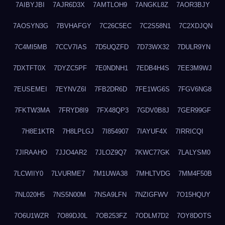
7AIBYJBI
7AJR6D3X
7AMTLOH9
7ANGKL8Z
7AOR3BJY
7AOSYN3G
7BVHAFGY
7C26C5EC
7C2S58N1
7C2XDJQN
7C4MI5MB
7CCV7IAS
7D5UQZFD
7D73WX32
7DULR9YN
7DXTFT0X
7DYZC5PF
7E0NDNH1
7EDB4H4S
7EE3M9WJ
7EUSEMEI
7EYNVZ6I
7FB2DR6D
7FE1WG6S
7FGV6NG8
7FKTW3MA
7FRYD8I9
7FX48QP3
7GDV0B8J
7GER99GF
7H8E1KTR
7H8LPLGJ
7I854907
7IAYUF4X
7IRRICQI
7JIRAAHO
7JJO4AR2
7JLOZ9Q7
7KWC77GK
7LALYSM0
7LCWIIY0
7LVURME7
7M1UWA38
7MHLTVDG
7MM4F50B
7NL020H5
7NS5N00M
7NSA9LFN
7NZIGFWV
7O15HQUY
7O6U1WZR
7O89DJ0L
7OB253FZ
7ODLM7D2
7OY8DOTS