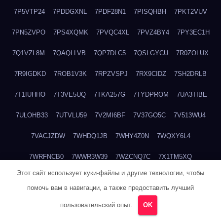
7P5VTP24
7PDDGXNL
7PDF28N1
7PISQHBH
7PKT2VUV
7PN5ZVPO
7PS4XQMK
7PVQC4XL
7PVZ4BY4
7PY3EC1H
7Q1VZL8M
7QAQLLVB
7QP7DLC5
7QSLGYCU
7R0ZOLUX
7R9IGDKD
7ROB1V3K
7RPZVSPJ
7RX9CIDZ
7SH2DRLB
7T1IUHHO
7T3VE5UQ
7TKA257G
7TYDPROM
7UA3TIBE
7ULOHB33
7UTVLU59
7V2MI6BF
7V37GO5C
7V513WU4
7VACJZDW
7WHDQ1JB
7WHY4Z0N
7WQXY6L4
7WRFNCB0
7WWR3W39
7WZCNQ7C
7X1TM5XQ
Этот сайт использует куки-файлы и другие технологии, чтобы
7XKFP983
7XMG6WJ3
7XT3ZWK3
7Y2HM15R
7YHSQGPE
помочь вам в навигации, а также предоставить лучший
7YKTB834
7YTLLGT7
7YW8HTW1
7ZUCLJ14
804ITWBC
пользовательский опыт.
OK
80G20QY8
80M18M6R
80NDABQJ
80TBA1GP
81B6R5DR