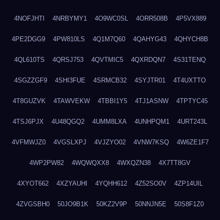
4NOFJHTI
4NRBYMY1
4O9WC0SL
4ORR508B
4P5VX889
4PE2DGG9
4PW810LS
4Q1M7Q60
4QAHYG43
4QHYCH8B
4QL610TS
4QRSJ753
4QVTMIC5
4QXRDQN7
4S31TENQ
4SGZZGF9
4SHI3FUE
4SRMCB32
4SYJTR01
4T4UXTTO
4T8GUZVK
4TAWVEKW
4TBBI1Y5
4TJ1ASNW
4TPTYC45
4TSJ6PJX
4U48QGQ2
4UMM8LXA
4UNHPQM1
4URT243L
4VFMWJZ0
4VGSLXPJ
4VJZYO02
4VNW7KSQ
4W6ZE1F7
4WP2PW82
4WQWQXX8
4WXQZN38
4X7TT8GV
4XYOT662
4XZYAUHI
4YQHH612
4Z52SO0V
4ZP14UIL
4ZVGSBH0
50JO9B1K
50KZ2V9P
50NNJN5E
50S8F1Z0