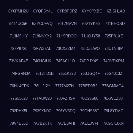
6Y6PMH2U
6YQP5Y4L
6YR8PDRZ
6YY0PXBC
6ZISH1A0
6ZT4UC5F
6ZYCUFVQ
70T7NVVN
70V1YKH3
711BHOSD
713M5IHY
718NNXY2
71H5RDOO
71UQJY58
725P81XE
727P972L
72FW37AL
73CXZZM4
73IDZEWO
73UTNHIP
73VKAF4E
740HGIUK
745ACL1O
74DPJX4S
74DVDXRM
74FGRN3A
7612HD1B
7651K273
76BJGQ4F
76G4013Z
76HU4CRK
76LLJI2Y
7777M27H
77BED9B2
77BGMMG4
77S55623
77TABW20
780FZHSV
78Q29S80
78XWEZ88
792RHX5L
7939XN0C
796YV3DQ
79GHS38T
79L8YFMC
79V4EL6D
7A7B2KTK
7A7E8AHI
7AEEJVFI
7AGCKJXN