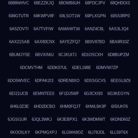
6899WHVC
68EZZKJQ
68OMB6UH
68PDCJPV
68QHDOI3
699GTUTR
69KWPV8F
69LSOT1W
69PLXGPN
69S53RP0
6A5ZOVTI
6A7TVFIW
6AMAWT34
6ANZ4C8L
6AS3LJQ4
6AX21SAB
6AX80CNX
6AYEZFQ7
6B0V87BD
6BA9R10Z
6BUMJY5E
6BVXINIU
6CJKUI7J
6D1OSCXH
6D8BUPZM
6DCMVTHM
6DDK07UL
6DEL198E
6DMVW7ZP
6DO5WVEC
6DPAK2I3
6DREN8XO
6DSSGCV5
6EEGL9Z9
6EI21UCB
6EMNTEE0
6F1DJ5WF
6G3CXI93
6G3KEGYN
6H6L0Z3E
6HD2DCBO
6HM0FQJT
6HWL9A3P
6I5IUH76
6JGSI1UR
6JQL3WKJ
6K3EBPX1
6K3WDMWT
6KDND60Z
6KOOILKY
6KPMGXPJ
6LGMA8OZ
6LI78JDL
6LL59T6X