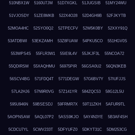
510NBX1W
5160U7JM
51D7XGKL
51JUGSIB
51MY24WU
51VJOSDY
51ZE8MKB
522X4O28
52D4GH9B
52FJKYTB
52MOA4HC
52SYO0Q2
52TPECFV
52W5K0BY
52XXY91Q
53ATDBWI
53EKZAMH
53Z8FUAW
54PKU5CO
551HGV0S
553WPS4S
55FLR3W1
55IE9L4V
55JKJF3L
55NCOA72
55QDIRSM
55XAQHMU
56975PIR
56GSA0U2
56QN3KEB
56SCV4BG
571FDQ4T
5771DEGW
57G6BV7Y
57IUFJJS
57LA2HJ6
57N9R0VG
57Z141YR
584ZQC53
58G12L5U
595U946N
59BSESDJ
59FRMR7X
59T11ZKH
5AFUR9TL
5AOPNSAW
5AQL07P2
5ASS9KJO
5AY4N3YE
5B3AF4SH
5CDCU7YL
5CWV233T
5DFYUFZ0
5DKYT31C
5DM253CG