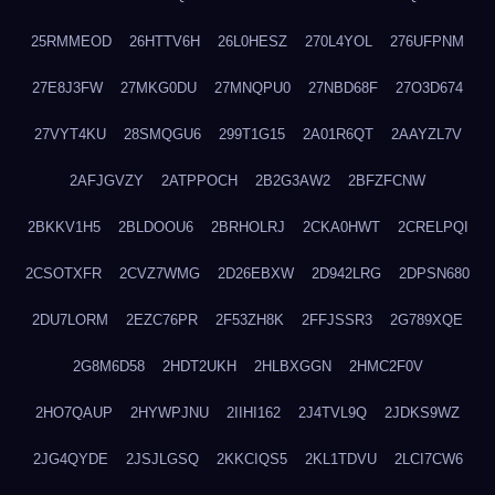
25RMMEOD
26HTTV6H
26L0HESZ
270L4YOL
276UFPNM
27E8J3FW
27MKG0DU
27MNQPU0
27NBD68F
27O3D674
27VYT4KU
28SMQGU6
299T1G15
2A01R6QT
2AAYZL7V
2AFJGVZY
2ATPPOCH
2B2G3AW2
2BFZFCNW
2BKKV1H5
2BLDOOU6
2BRHOLRJ
2CKA0HWT
2CRELPQI
2CSOTXFR
2CVZ7WMG
2D26EBXW
2D942LRG
2DPSN680
2DU7LORM
2EZC76PR
2F53ZH8K
2FFJSSR3
2G789XQE
2G8M6D58
2HDT2UKH
2HLBXGGN
2HMC2F0V
2HO7QAUP
2HYWPJNU
2IIHI162
2J4TVL9Q
2JDKS9WZ
2JG4QYDE
2JSJLGSQ
2KKCIQS5
2KL1TDVU
2LCI7CW6