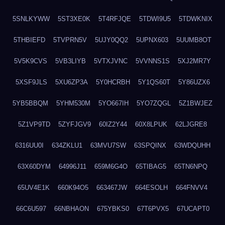
5SNLKYWW
5ST3XE0K
5T4RFJQE
5TDWI9U5
5TDWKNIX
5THBIEFD
5TVPRN5V
5UJY0QQ2
5UPNX603
5UUMB8OT
5V5K9CVS
5VB3LIYB
5VTXJVNC
5VVNNS1S
5XJ2MR7Y
5XSF9JLS
5XU6ZP3A
5Y0HCRBH
5Y1QS60T
5Y86UZX6
5YB5BBQM
5YHM530M
5YO667IH
5YO7ZQGL
5Z1BWJEZ
5Z1VP9TD
5ZYFJGV9
60IZ2Y44
60X8LPUK
62LJGRE8
6316UU0I
634ZKLU1
63MVU7SW
63SPQINX
63WDQUHH
63X60DYM
64996J11
659M6G4O
65TIBAG5
65TN6NPQ
65UV4E1K
660K94O5
663467JW
664ESOLH
664FNVV4
66C6U597
66NBHAON
675YBKS0
67T6PVX5
67UCAPT0