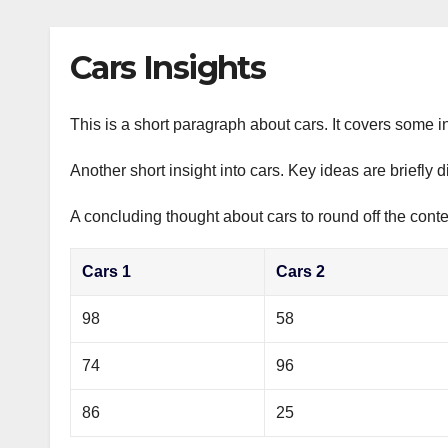
р
p
l
а
Cars Insights
a
в
s
и
s
This is a short paragraph about cars. It covers some in
т
n
ь
Another short insight into cars. Key ideas are briefly 
i
A concluding thought about cars to round off the conte
k
i
Cars 1
Cars 2
98
58
74
96
86
25