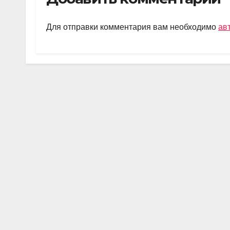
gr
s
o
а
a
A
kl
в
Для отправки комментария вам необходимо
ав
m
p
a
и
p
ss
ть
ni
ki