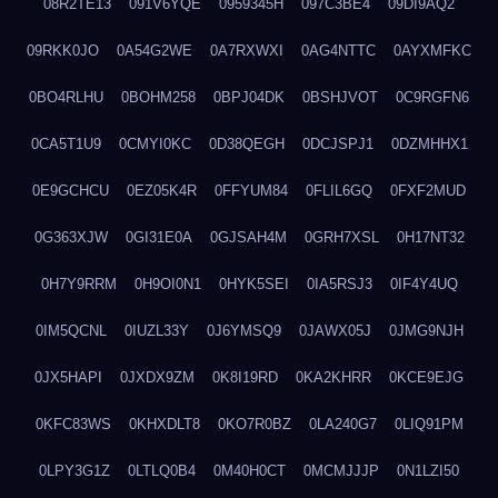
08R2TE13
091V6YQE
0959345H
097C3BE4
09DI9AQ2
09RKK0JO
0A54G2WE
0A7RXWXI
0AG4NTTC
0AYXMFKC
0BO4RLHU
0BOHM258
0BPJ04DK
0BSHJVOT
0C9RGFN6
0CA5T1U9
0CMYI0KC
0D38QEGH
0DCJSPJ1
0DZMHHX1
0E9GCHCU
0EZ05K4R
0FFYUM84
0FLIL6GQ
0FXF2MUD
0G363XJW
0GI31E0A
0GJSAH4M
0GRH7XSL
0H17NT32
0H7Y9RRM
0H9OI0N1
0HYK5SEI
0IA5RSJ3
0IF4Y4UQ
0IM5QCNL
0IUZL33Y
0J6YMSQ9
0JAWX05J
0JMG9NJH
0JX5HAPI
0JXDX9ZM
0K8I19RD
0KA2KHRR
0KCE9EJG
0KFC83WS
0KHXDLT8
0KO7R0BZ
0LA240G7
0LIQ91PM
0LPY3G1Z
0LTLQ0B4
0M40H0CT
0MCMJJJP
0N1LZI50