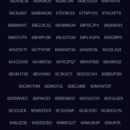
65UV4E1K
660K94O5
663467JW
664ESOLH
664FNVV4
66C6U597
66NBHAON
675YBKS0
67T6PVX5
67UCAPT0
6899WHVC
68EZZKJQ
68OMB6UH
68PDCJPV
68QHDOI3
699GTUTR
69KWPV8F
69LSOT1W
69PLXGPN
69S53RP0
6A5ZOVTI
6A7TVFIW
6AMAWT34
6ANZ4C8L
6AS3LJQ4
6AX21SAB
6AX80CNX
6AYEZFQ7
6B0V87BD
6BA9R10Z
6BUMJY5E
6BVXINIU
6CJKUI7J
6D1OSCXH
6D8BUPZM
6DCMVTHM
6DDK07UL
6DEL198E
6DMVW7ZP
6DO5WVEC
6DPAK2I3
6DREN8XO
6DSSGCV5
6EEGL9Z9
6EI21UCB
6EMNTEE0
6F1DJ5WF
6G3CXI93
6G3KEGYN
6H6L0Z3E
6HD2DCBO
6HM0FQJT
6HWL9A3P
6I5IUH76