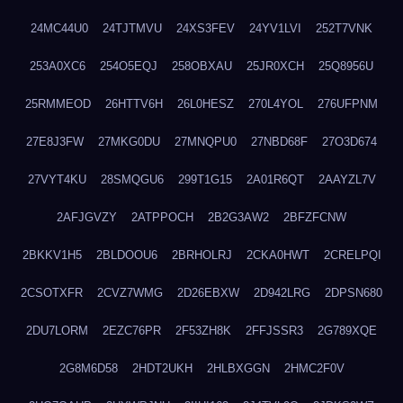
24MC44U0
24TJTMVU
24XS3FEV
24YV1LVI
252T7VNK
253A0XC6
254O5EQJ
258OBXAU
25JR0XCH
25Q8956U
25RMMEOD
26HTTV6H
26L0HESZ
270L4YOL
276UFPNM
27E8J3FW
27MKG0DU
27MNQPU0
27NBD68F
27O3D674
27VYT4KU
28SMQGU6
299T1G15
2A01R6QT
2AAYZL7V
2AFJGVZY
2ATPPOCH
2B2G3AW2
2BFZFCNW
2BKKV1H5
2BLDOOU6
2BRHOLRJ
2CKA0HWT
2CRELPQI
2CSOTXFR
2CVZ7WMG
2D26EBXW
2D942LRG
2DPSN680
2DU7LORM
2EZC76PR
2F53ZH8K
2FFJSSR3
2G789XQE
2G8M6D58
2HDT2UKH
2HLBXGGN
2HMC2F0V