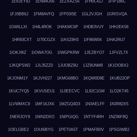
1E8JEY8J
1EN94O56
1EZXAZS6
1FH0C41J
1FIP186C
1FJ0BB6J
1FM8AVFQ
1FP03I5E
1GL2VJGH
1GRISVQA
1GWILLXI
1H4L4ROK
1HAKMC6P
1HDB3VUY
1HHJEK58
1HR93CXT
1I70CGZX
1IASZ8H3
1IF86W04
1IHA2RU7
1IOKJ9IZ
1IOWA7OG
1IWGPKRW
1JEZBYO7
1JFVZL7X
1JKQPSW2
1JL35ZZ0
1JUOBZ9U
1JZ9UNM8
1K1OOBX2
1KJONM1Y
1KJVH227
1KMG68BO
1KQW0D9E
1KUB22OP
1KUC7YQ5
1KVUSEU1
1L0EECVC
1L92C1GM
1LO2KT45
1LVWMXC9
1MF16JX6
1MZGQ4D3
1N3AELFF
1N3R82X5
1NERJOY9
1NIN2DXO
1NIPGIQG
1NTYF4RH
1NZ06F8Q
1OELGBE2
1OUI6BYG
1PET0A5T
1PMAFB0V
1PSGIWB2