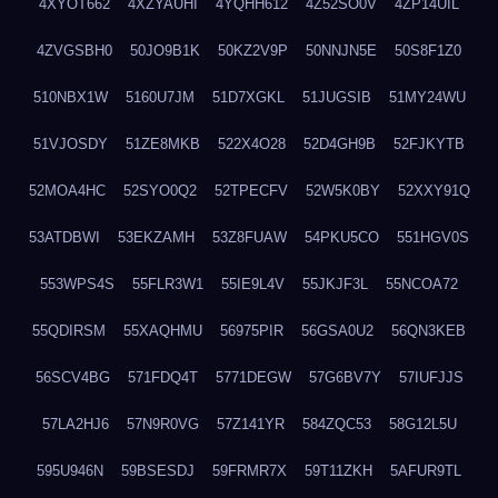
4XYOT662
4XZYAUHI
4YQHH612
4Z52SO0V
4ZP14UIL
4ZVGSBH0
50JO9B1K
50KZ2V9P
50NNJN5E
50S8F1Z0
510NBX1W
5160U7JM
51D7XGKL
51JUGSIB
51MY24WU
51VJOSDY
51ZE8MKB
522X4O28
52D4GH9B
52FJKYTB
52MOA4HC
52SYO0Q2
52TPECFV
52W5K0BY
52XXY91Q
53ATDBWI
53EKZAMH
53Z8FUAW
54PKU5CO
551HGV0S
553WPS4S
55FLR3W1
55IE9L4V
55JKJF3L
55NCOA72
55QDIRSM
55XAQHMU
56975PIR
56GSA0U2
56QN3KEB
56SCV4BG
571FDQ4T
5771DEGW
57G6BV7Y
57IUFJJS
57LA2HJ6
57N9R0VG
57Z141YR
584ZQC53
58G12L5U
595U946N
59BSESDJ
59FRMR7X
59T11ZKH
5AFUR9TL