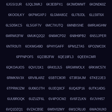
6JGSI1UR
6JQL3WKJ
6K3EBPX1
6K3WDMWT
6KDND60Z
6KOOILKY
6KPMGXPJ
6LGMA8OZ
6LI78JDL
6LL59T6X
6LSD5KCS
6LSGIF7V
6MC7XUTQ
6MNBISNE
6MRU4GHW
6MRWI2FW
6MUKQ2Q2
6N6MCPD2
6N8H9PB2
6NS1JPER
6NTR3U7I
6OXMG49D
6PHYGAFF
6PM1Z7A5
6PO2WC0X
6PPNPOF5
6Q23B2FW
6QE19FL3
6QEEKCMR
6QKOAUOS
6QVIJ1K1
6R431JL5
6RGMWOLX
6RKWC57X
6RMKNV3X
6RV8LARZ
6SBTC8OR
6T3R3AJM
6TKE2JE3
6TPRWJZM
6U06OJTH
6UJEQ0CF
6UQ42P16
6UTK14DG
6UU9ROQK
6UZUZF6L
6V4POCW2
6V6FZLKN
6VJVHI57
6VQ1DZQ1
6VZACB5E
6W0V02MY
6W1CRLU0
6WAOIUX0