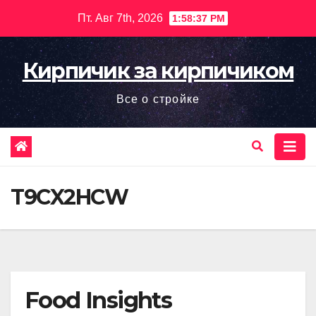
Перейти
Пт. Авг 7th, 2026
1:58:38 PM
к
содержимому
Кирпичик за кирпичиком
Все о стройке
T9CX2HCW
Food Insights