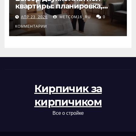
квартиры: планировка,
состояние жилья и
АПР 23, 2026
METCOM16_RU
0
проверка документов
КОММЕНТАРИИ
Кирпичик за
кирпичиком
Все о стройке