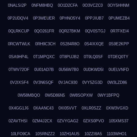
0NALSI2P
0NFM8HBQ
0O1D2CFA
0O3VCZC0
0OY5HHNM
0P2UDQV4
0P3WEUER
0PHNO5Y4
0PPJIUB7
0PUMEZB4
0QLRKCUP
0QO261FR
0QR27BKM
0QV0STGJ
0R7FXEI4
0RCWTWLK
0RH9C3CH
0S284R8O
0S4IXXQE
0S9E2KPP
0SA9HP4L
0T1MPQXC
0T8PUJB2
0T9LQ0SF
0TDEQ0TY
0TWV72OF
0U01AD7B
0U56W7B0
0UDKWD5I
0UELVNFD
0V2IXSF4
0V3N6SQF
0VJAC930
0VY5ZG3D
0W3LZD86
0W58MBQO
0W5D86N5
0W8SOPXW
0WY1BFPQ
0X4GG1J6
0XAANC43
0XI05VVT
0XLR0SZZ
0XW3VGXD
0ZAVTHSI
0ZM4J2CX
0ZVYGAG2
0ZXS0PVO
105XMS37
10LFO9CA
10SRNZZ2
10ZH1AUS
10ZZI8A5
1103WHO1