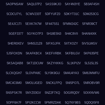
5AOPNSAW
5AQL07P2
5ASS9KJO
5AY4N3YE
5B3AF4SH
5CDCU7YL
5CWV233T
5DFYUFZ0
5DKYT31C
5DM253CG
5E4JC1TI
5EXK7A7W
5F447S51
5FMM242C
5FNR39CT
5GEF3377
5GYKO7P3
5H18E5N3
5H4C8VII
5HANI4XK
5HER0XEV
5HNS21Z8
5IFXGJFK
5IITXOZY
5IVSLWGV
5J5FOXDN
5KAFKBC4
5KEFVRBK
5KFBILGV
5KP635PE
5KSAQAB8
5KT1DCUW
5KZYHXKG
5L1KPI2V
5L515L3S
5LCKQGH7
5LOVPA8C
5LY0K9GU
5M4U4YA3
5M8JMWFU
5MC4C6M0
5MOLUGED
5NCKLFPQ
5NI5PO7L
5NROBV9R
5NSPSK7R
5NYZ03GV
5NZ2F7XQ
5OGIRQDY
5OIXNVW6
5OPF8A7F
5PI2KCCW
5PMRZDAK
5Q7NY9BS
5QDQI5F8