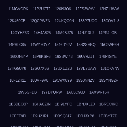
11MGVORK
11P2UCTJ
126I93O6
12FS3WHV
12HZ1JWW
12K469CE
12QCPWZN
12UKQO0N
133P7UOC
13COV7L8
14GYHZ3D
14H4A825
14M9BJ75
14NJ13LJ
14PRJLGB
14PRLC85
14WY7OYZ
1546DY9V
15B2SHBQ
15C9WR6H
160ON64P
16P9KSF6
16SBWI43
16U7RZJT
179PIGYE
17HG5UY8
17SO7X9S
17UXEZ2B
17VE7UAW
181QKVNV
18FL2H11
18UVF9V8
19CWX8Y9
19S0NNZV
19SYNG2F
19V5GFDB
19YDYQRW
1AU5Q96D
1AXWRT6R
1B3DEC8P
1BHACZIN
1BI91YFQ
1BNJXLZ0
1BR5X4KO
1CFFT9FI
1D9U2JR1
1DBSQ817
1DRJ3XP8
1E2BYTZD