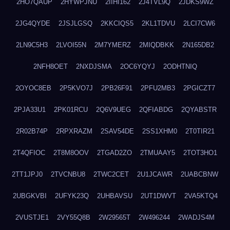
2HO7QAUP
2HYWPJNU
2IIHI162
2J4TVL9Q
2JDKS9WZ
2JG4QYDE
2JSJLGSQ
2KKCIQS5
2KL1TDVU
2LCI7CW6
2LN9C5H3
2LVOI55N
2M7YMERZ
2MIQDBKK
2N165DB2
2NFH8OET
2NXDJSMA
2OC6YQYJ
2ODHTNIQ
2OYOC8EB
2P5KVO7J
2PB26F91
2PFU2MB3
2PGICZT7
2PJA33U1
2PK01RCU
2Q6V9UEG
2QFIABDG
2QYABSTR
2R02B74P
2RPXRAZM
2SAV54DE
2SS1XHM0
2T0TIR21
2T4QFIOC
2T8M8OOV
2TGAD2ZO
2TMUAAY5
2TOT3HO1
2TT1JPJ0
2TVCNBU8
2TWC2CET
2U1JCAWR
2UABCBNW
2UBGKVBI
2UFYK23Q
2UHBAVSU
2UT1DWVT
2VA5KTQ4
2VUSTJE1
2VY55Q8B
2W29565T
2W496244
2WADJS4M