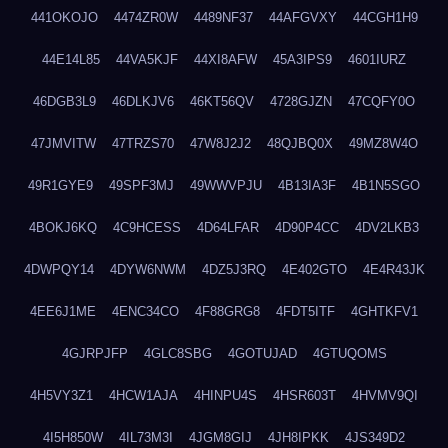
441OKOJO
4474ZR0W
4489NF37
44AFGVXY
44CGH1H9
44E14L85
44VA5KJF
44XI8AFW
45A3IPS9
4601IURZ
46DGB3L9
46DLKJV6
46KT56QV
4728GJZN
47CQFY0O
47JMVITW
47TRZS70
47W8J2J2
48QJBQ0X
49MZ8W4O
49R1GYE9
49SPF3MJ
49WWVPJU
4B13IA3F
4B1N5SGO
4BOKJ6KQ
4C9HCESS
4D64LFAR
4D90P4CC
4DV2LKB3
4DWPQY14
4DYW6NWM
4DZ5J3RQ
4E402GTO
4E4R43JK
4EE6J1ME
4ENC34CO
4F88GRG8
4FDT5ITF
4GHTKFV1
4GJRPJFP
4GLC8SBG
4GOTUJAD
4GTUQOMS
4H5VY3Z1
4HCW1AJA
4HINPU4S
4HSR603T
4HVMV9QI
4I5H850W
4IL73M3I
4JGM8GIJ
4JH8IPKK
4JS349D2