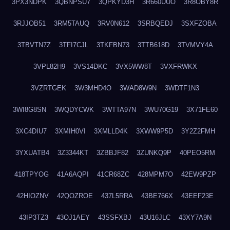
3PX3NDPK
3QBNPSU7
3QPKYD3H
3R660UUO
3R8OBY8R
3RJJOB51
3RM5TAUQ
3RV0N612
3SRBQEDJ
3SXFZOBA
3TBVTN7Z
3TFI7CJL
3TKFBN73
3TTB618D
3TVMVY4A
3VPL82H9
3VS14DKC
3VX5WW8T
3VXFRWKX
3VZRTGEK
3W3MHD4O
3WAD8W9N
3WDTF1N3
3WI8G8SN
3WQDYCWK
3WTTA97N
3WU70G19
3X71FE60
3XC4DIU7
3XMIH0VI
3XMLLD4K
3XWW9P5D
3Y2Z2FMH
3YXUATB4
3Z3344KT
3ZBBJF82
3ZUNKQ9P
40PEO5RM
418TPYOG
41A6AQPI
41CR68ZC
428MPM7O
42EW9PZP
42HIOZNV
42QOZROE
437L5RRA
43BE766X
43EEF23E
43IP3TZ3
43OJ1AEY
43SSFXBJ
43U16JLC
43XY7A9N