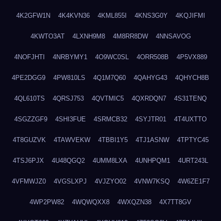
4K2GFW1N
4K4KVN36
4KML855I
4KNS3G0Y
4KQJIFMI
4KWTO3AT
4LXNH9M8
4M8RR8DW
4NNSAVOG
4NOFJHTI
4NRBYMY1
4O9WC0SL
4ORR508B
4P5VX889
4PE2DGG9
4PW810LS
4Q1M7Q60
4QAHYG43
4QHYCH8B
4QL610TS
4QRSJ753
4QVTMIC5
4QXRDQN7
4S31TENQ
4SGZZGF9
4SHI3FUE
4SRMCB32
4SYJTR01
4T4UXTTO
4T8GUZVK
4TAWVEKW
4TBBI1Y5
4TJ1ASNW
4TPTYC45
4TSJ6PJX
4U48QGQ2
4UMM8LXA
4UNHPQM1
4URT243L
4VFMWJZ0
4VGSLXPJ
4VJZYO02
4VNW7KSQ
4W6ZE1F7
4WP2PW82
4WQWQXX8
4WXQZN38
4X7TT8GV