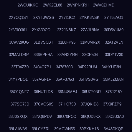
2WGUIKKG
2WK2EL88
2WNPNKRH
2WV0ZHMD
2X7CQ1SY
2XYTJWGS
2Y7I1IC2
2YKK8NSK
2YT95AO1
2YV3O361
2YXVOCOL
2Z2JNBKZ
2ZAJL9NV
30D5VUM9
30W729OG
31BVSCBT
31L8FP95
31M0MR2X
32AT2VLN
32MATDBP
336RPFHA
33ANXYRH
33CR504T
33DY1V30
33T04ZZ0
3404O7P1
3478760D
34F92RUM
34HYUF3N
34Y7PBO1
357AGF1F
35AF37G3
35HVS0VG
35MJZMAN
35O1QNFZ
36HUTLDS
36NU8MEJ
36U7Y0NR
376J215Y
377SG7JD
37CVGS0S
37IHO75D
37JQKID8
37X9FZP9
38J0SXQX
38NQ9PDV
38O70PCO
38QUD9KX
39D3U3A0
39LAIWA9
39LCYZRI
39MGWN55
39PXKH1B
3A43DKQP