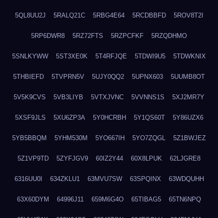
5QL8UU2J
5RALQ21C
5RBG4E64
5RCDBBFD
5ROV8T2I
5RP6DWR8
5RZ72FTS
5RZPCFKF
5RZQDHMO
5SNLKYWW
5ST3XE0K
5T4RFJQE
5TDWI9U5
5TDWKNIX
5THBIEFD
5TVPRN5V
5UJY0QQ2
5UPNX603
5UUMB8OT
5V5K9CVS
5VB3LIYB
5VTXJVNC
5VVNNS1S
5XJ2MR7Y
5XSF9JLS
5XU6ZP3A
5Y0HCRBH
5Y1QS60T
5Y86UZX6
5YB5BBQM
5YHM530M
5YO667IH
5YO7ZQGL
5Z1BWJEZ
5Z1VP9TD
5ZYFJGV9
60IZ2Y44
60X8LPUK
62LJGRE8
6316UU0I
634ZKLU1
63MVU7SW
63SPQINX
63WDQUHH
63X60DYM
64996J11
659M6G4O
65TIBAG5
65TN6NPQ