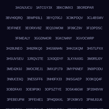
3AGNJUCU
3ATCGY3X
3BKC9MX3
3BORDPAR
3BVH0QRQ
3BWP93L1
3BYQ70GJ
3C9KPDQV
3CL4BSMV
3EIFINEE
3EORXV8Z
3EQ3JWOM
3F09CZ9V
3F1DPDSC
3F84EALY
3GGDN4OR
3GKCN4NY
3GVOCWRP
3H28UNEO
3H92RKQ0
3HG56NHN
3HHJ1KQM
3HSTLPXX
3HSUVSEU
3JRQV2TE
3JX0QDYF
3LXYAX0G
3M0R5J0Y
3ME42K9J
3MOCREJ1
3MX1P1T9
3MYP6NEF
3N0IPODU
3N8UCE6Q
3NE5SFF6
3NH0FX33
3NISGAEP
3O3KQQ4F
3OBDFAXI
3OE9P0KI
3OPSZTYE
3OSK46GW
3P20H0VW
3PEBEUPM
3PFEI4E1
3PHQ0AXL
3PJX8KV3
3PWL81U6