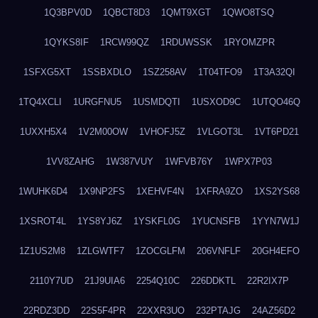
1Q3BPV0D
1QBCT8D3
1QMT9XGT
1QWO8TSQ
1QYKS8IF
1RCW99QZ
1RDUWSSK
1RYOMZPR
1SFXG5XT
1SSBXDLO
1SZ258AV
1T04TFO9
1T3A32QI
1TQ4XCLI
1URGFNU5
1USMDQTI
1USXOD9C
1UTQO46Q
1UXXH5X4
1V2M00OW
1VHOFJ5Z
1VLGOT3L
1VT6PD21
1VV8ZAHG
1W387VUY
1WFVB76Y
1WPX7P03
1WUHK6D4
1X9NP2FS
1XEHVF4N
1XFRA9ZO
1XS2YS68
1XSROT4L
1YS8YJ6Z
1YSKFL0G
1YUCNSFB
1YYN7W1J
1Z1US2M8
1ZLGWTF7
1ZOCGLFM
206VNFLF
20GH4EFO
2110Y7UD
21J9UIA6
2254Q10C
226DDKTL
22R2IX7P
22RDZ3DD
22S5F4PR
22XXR3UO
232PTAJG
24AZ56D2