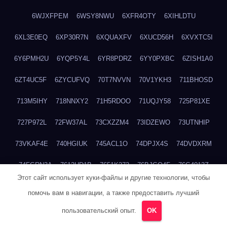
6WJXFPEM
6WSY8NWU
6XFR4OTY
6XIHLDTU
6XL3E0EQ
6XP30R7N
6XQUAXFV
6XUCD56H
6XVXTC5I
6Y6PMH2U
6YQP5Y4L
6YR8PDRZ
6YY0PXBC
6ZISH1A0
6ZT4UC5F
6ZYCUFVQ
70T7NVVN
70V1YKH3
711BHOSD
713M5IHY
718NNXY2
71H5RDOO
71UQJY58
725P81XE
727P972L
72FW37AL
73CXZZM4
73IDZEWO
73UTNHIP
73VKAF4E
740HGIUK
745ACL1O
74DPJX4S
74DVDXRM
74FGRN3A
7612HD1B
7651K273
76BJGQ4F
76G4013Z
Этот сайт использует куки-файлы и другие технологии, чтобы
76HU4CRK
76LLJI2Y
7777M27H
77BED9B2
77BGMMG4
помочь вам в навигации, а также предоставить лучший
77S55623
77TABW20
780FZHSV
78Q29S80
78XWEZ88
пользовательский опыт.
OK