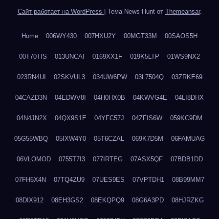
Сайт работает на WordPress
|
Тема News Hunt от
Themeansar
.
Home
006WY430
007HXU2Y
00MGT33M
00SAOS5H
00T70TIS
013UNCAI
0169XX1F
019K5LTP
01WS9NX2
023RN4UI
02SKVUL3
034UW6PW
03L7504Q
03ZRKE69
04CAZD3N
04EDWV8I
04H0HX0B
04KWVG4E
04LI8DHX
04N4JN2X
04QX9S1E
04YFC57J
04ZFIS6W
059KC9DM
05G55WBQ
05IXW4Y0
05T6CZAL
069K7D5M
06FAMUAG
06VLOMOD
0755T7I3
077IRTEG
07ASX5QF
07BDB1DD
07FH6X4N
07TQ4ZU9
07UES9ES
07VPTDH1
08B99MM7
08DIX912
08EH3GS2
08EKQPQ9
08G6A3PD
08HJRZKG