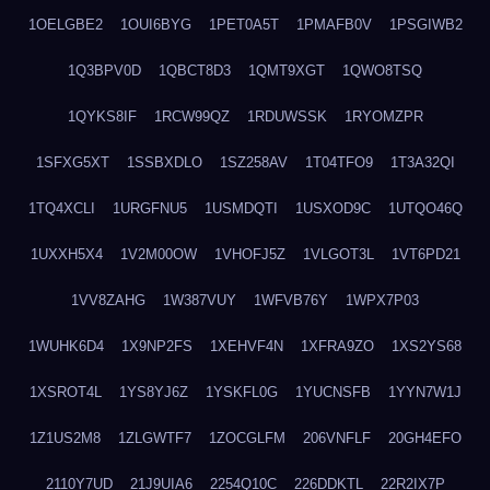
1OELGBE2
1OUI6BYG
1PET0A5T
1PMAFB0V
1PSGIWB2
1Q3BPV0D
1QBCT8D3
1QMT9XGT
1QWO8TSQ
1QYKS8IF
1RCW99QZ
1RDUWSSK
1RYOMZPR
1SFXG5XT
1SSBXDLO
1SZ258AV
1T04TFO9
1T3A32QI
1TQ4XCLI
1URGFNU5
1USMDQTI
1USXOD9C
1UTQO46Q
1UXXH5X4
1V2M00OW
1VHOFJ5Z
1VLGOT3L
1VT6PD21
1VV8ZAHG
1W387VUY
1WFVB76Y
1WPX7P03
1WUHK6D4
1X9NP2FS
1XEHVF4N
1XFRA9ZO
1XS2YS68
1XSROT4L
1YS8YJ6Z
1YSKFL0G
1YUCNSFB
1YYN7W1J
1Z1US2M8
1ZLGWTF7
1ZOCGLFM
206VNFLF
20GH4EFO
2110Y7UD
21J9UIA6
2254Q10C
226DDKTL
22R2IX7P