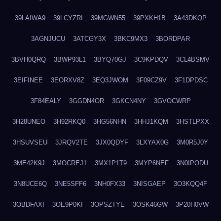
39LAIWA9
39LCYZRI
39MGWN55
39PXKH1B
3A43DKQP
3AGNJUCU
3ATCGY3X
3BKC9MX3
3BORDPAR
3BVH0QRQ
3BWP93L1
3BYQ70GJ
3C9KPDQV
3CL4BSMV
3EIFINEE
3EORXV8Z
3EQ3JWOM
3F09CZ9V
3F1DPDSC
3F84EALY
3GGDN4OR
3GKCN4NY
3GVOCWRP
3H28UNEO
3H92RKQ0
3HG56NHN
3HHJ1KQM
3HSTLPXX
3HSUVSEU
3JRQV2TE
3JX0QDYF
3LXYAX0G
3M0R5J0Y
3ME42K9J
3MOCREJ1
3MX1P1T9
3MYP6NEF
3N0IPODU
3N8UCE6Q
3NE5SFF6
3NH0FX33
3NISGAEP
3O3KQQ4F
3OBDFAXI
3OE9P0KI
3OPSZTYE
3OSK46GW
3P20H0VW