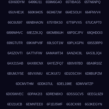
63X60DYM
64996J11
659M6G4O
65TIBAG5
65TN6NPQ
65UV4E1K
660K94O5
663467JW
664ESOLH
664FNVV4
66C6U597
66NBHAON
675YBKS0
67T6PVX5
67UCAPT0
6899WHVC
68EZZKJQ
68OMB6UH
68PDCJPV
68QHDOI3
699GTUTR
69KWPV8F
69LSOT1W
69PLXGPN
69S53RP0
6A5ZOVTI
6A7TVFIW
6AMAWT34
6ANZ4C8L
6AS3LJQ4
6AX21SAB
6AX80CNX
6AYEZFQ7
6B0V87BD
6BA9R10Z
6BUMJY5E
6BVXINIU
6CJKUI7J
6D1OSCXH
6D8BUPZM
6DCMVTHM
6DDK07UL
6DEL198E
6DMVW7ZP
6DO5WVEC
6DPAK2I3
6DREN8XO
6DSSGCV5
6EEGL9Z9
6EI21UCB
6EMNTEE0
6F1DJ5WF
6G3CXI93
6G3KEGYN