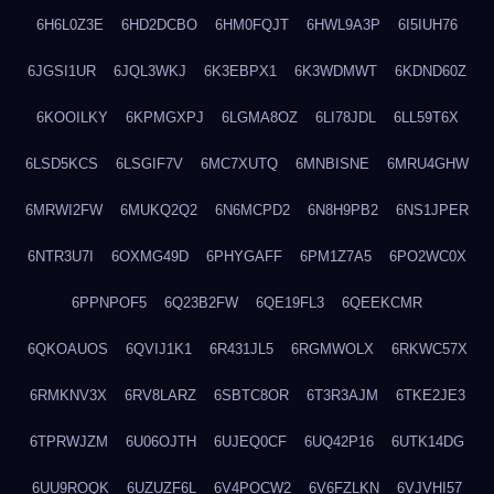
6H6L0Z3E
6HD2DCBO
6HM0FQJT
6HWL9A3P
6I5IUH76
6JGSI1UR
6JQL3WKJ
6K3EBPX1
6K3WDMWT
6KDND60Z
6KOOILKY
6KPMGXPJ
6LGMA8OZ
6LI78JDL
6LL59T6X
6LSD5KCS
6LSGIF7V
6MC7XUTQ
6MNBISNE
6MRU4GHW
6MRWI2FW
6MUKQ2Q2
6N6MCPD2
6N8H9PB2
6NS1JPER
6NTR3U7I
6OXMG49D
6PHYGAFF
6PM1Z7A5
6PO2WC0X
6PPNPOF5
6Q23B2FW
6QE19FL3
6QEEKCMR
6QKOAUOS
6QVIJ1K1
6R431JL5
6RGMWOLX
6RKWC57X
6RMKNV3X
6RV8LARZ
6SBTC8OR
6T3R3AJM
6TKE2JE3
6TPRWJZM
6U06OJTH
6UJEQ0CF
6UQ42P16
6UTK14DG
6UU9ROQK
6UZUZF6L
6V4POCW2
6V6FZLKN
6VJVHI57