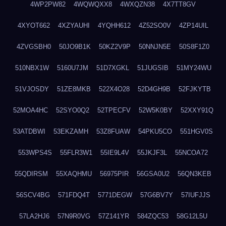
4WP2PW82
4WQWQXX8
4WXQZN38
4X7TT8GV
4XYOT662
4XZYAUHI
4YQHH612
4Z52SO0V
4ZP14UIL
4ZVGSBH0
50JO9B1K
50KZ2V9P
50NNJN5E
50S8F1Z0
510NBX1W
5160U7JM
51D7XGKL
51JUGSIB
51MY24WU
51VJOSDY
51ZE8MKB
522X4O28
52D4GH9B
52FJKYTB
52MOA4HC
52SYO0Q2
52TPECFV
52W5K0BY
52XXY91Q
53ATDBWI
53EKZAMH
53Z8FUAW
54PKU5CO
551HGV0S
553WPS4S
55FLR3W1
55IE9L4V
55JKJF3L
55NCOA72
55QDIRSM
55XAQHMU
56975PIR
56GSA0U2
56QN3KEB
56SCV4BG
571FDQ4T
5771DEGW
57G6BV7Y
57IUFJJS
57LA2HJ6
57N9R0VG
57Z141YR
584ZQC53
58G12L5U