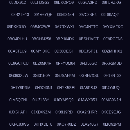
08DIX912
08EH3GS2
08EKQPQ9
08G6A3PD
08HJRZKG
08R2TE13
091V6YQE
0959345H
097C3BE4
09DI9AQ2
09RKK0JO
0A54G2WE
0A7RXWXI
0AG4NTTC
0AYXMFKC
0BO4RLHU
0BOHM258
0BPJ04DK
0BSHJVOT
0C9RGFN6
0CA5T1U9
0CMYI0KC
0D38QEGH
0DCJSPJ1
0DZMHHX1
0E9GCHCU
0EZ05K4R
0FFYUM84
0FLIL6GQ
0FXF2MUD
0G363XJW
0GI31E0A
0GJSAH4M
0GRH7XSL
0H17NT32
0H7Y9RRM
0H9OI0N1
0HYK5SEI
0IA5RSJ3
0IF4Y4UQ
0IM5QCNL
0IUZL33Y
0J6YMSQ9
0JAWX05J
0JMG9NJH
0JX5HAPI
0JXDX9ZM
0K8I19RD
0KA2KHRR
0KCE9EJG
0KFC83WS
0KHXDLT8
0KO7R0BZ
0LA240G7
0LIQ91PM