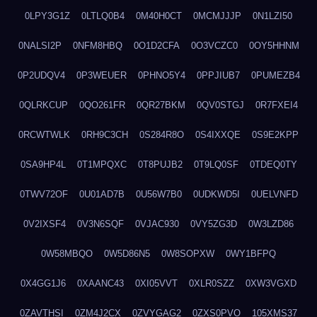
0LPY3G1Z
0LTLQ0B4
0M40H0CT
0MCMJJJP
0N1LZI50
0NALSI2P
0NFM8HBQ
0O1D2CFA
0O3VCZC0
0OY5HHNM
0P2UDQV4
0P3WEUER
0PHNO5Y4
0PPJIUB7
0PUMEZB4
0QLRKCUP
0QO261FR
0QR27BKM
0QV0STGJ
0R7FXEI4
0RCWTWLK
0RH9C3CH
0S284R8O
0S4IXXQE
0S9E2KPP
0SA9HP4L
0T1MPQXC
0T8PUJB2
0T9LQ0SF
0TDEQ0TY
0TWV72OF
0U01AD7B
0U56W7B0
0UDKWD5I
0UELVNFD
0V2IXSF4
0V3N6SQF
0VJAC930
0VY5ZG3D
0W3LZD86
0W58MBQO
0W5D86N5
0W8SOPXW
0WY1BFPQ
0X4GG1J6
0XAANC43
0XI05VVT
0XLR0SZZ
0XW3VGXD
0ZAVTHSI
0ZM4J2CX
0ZVYGAG2
0ZXS0PVO
105XMS37