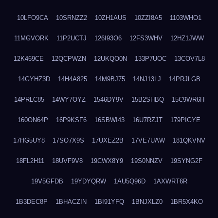
10LFO9CA
10SRNZZ2
10ZH1AUS
10ZZI8A5
1103WHO1
11MGVORK
11P2UCTJ
126I93O6
12FS3WHV
12HZ1JWW
12K469CE
12QCPWZN
12UKQO0N
133P7UOC
13COV7L8
14GYHZ3D
14H4A825
14M9BJ75
14NJ13LJ
14PRJLGB
14PRLC85
14WY7OYZ
1546DY9V
15B2SHBQ
15C9WR6H
160ON64P
16P9KSF6
16SBWI43
16U7RZJT
179PIGYE
17HG5UY8
17SO7X9S
17UXEZ2B
17VE7UAW
181QKVNV
18FL2H11
18UVF9V8
19CWX8Y9
19S0NNZV
19SYNG2F
19V5GFDB
19YDYQRW
1AU5Q96D
1AXWRT6R
1B3DEC8P
1BHACZIN
1BI91YFQ
1BNJXLZ0
1BR5X4KO