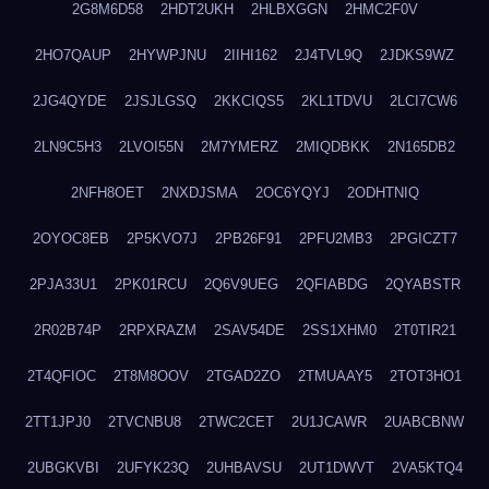
2G8M6D58
2HDT2UKH
2HLBXGGN
2HMC2F0V
2HO7QAUP
2HYWPJNU
2IIHI162
2J4TVL9Q
2JDKS9WZ
2JG4QYDE
2JSJLGSQ
2KKCIQS5
2KL1TDVU
2LCI7CW6
2LN9C5H3
2LVOI55N
2M7YMERZ
2MIQDBKK
2N165DB2
2NFH8OET
2NXDJSMA
2OC6YQYJ
2ODHTNIQ
2OYOC8EB
2P5KVO7J
2PB26F91
2PFU2MB3
2PGICZT7
2PJA33U1
2PK01RCU
2Q6V9UEG
2QFIABDG
2QYABSTR
2R02B74P
2RPXRAZM
2SAV54DE
2SS1XHM0
2T0TIR21
2T4QFIOC
2T8M8OOV
2TGAD2ZO
2TMUAAY5
2TOT3HO1
2TT1JPJ0
2TVCNBU8
2TWC2CET
2U1JCAWR
2UABCBNW
2UBGKVBI
2UFYK23Q
2UHBAVSU
2UT1DWVT
2VA5KTQ4