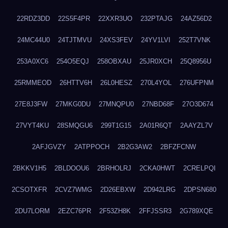
22RDZ3DD
22S5F4PR
22XXR3UO
232PTAJG
24AZ56D2
24MC44U0
24TJTMVU
24XS3FEV
24YV1LVI
252T7VNK
253A0XC6
254O5EQJ
258OBXAU
25JR0XCH
25Q8956U
25RMMEOD
26HTTV6H
26L0HESZ
270L4YOL
276UFPNM
27E8J3FW
27MKG0DU
27MNQPU0
27NBD68F
27O3D674
27VYT4KU
28SMQGU6
299T1G15
2A01R6QT
2AAYZL7V
2AFJGVZY
2ATPPOCH
2B2G3AW2
2BFZFCNW
2BKKV1H5
2BLDOOU6
2BRHOLRJ
2CKA0HWT
2CRELPQI
2CSOTXFR
2CVZ7WMG
2D26EBXW
2D942LRG
2DPSN680
2DU7LORM
2EZC76PR
2F53ZH8K
2FFJSSR3
2G789XQE