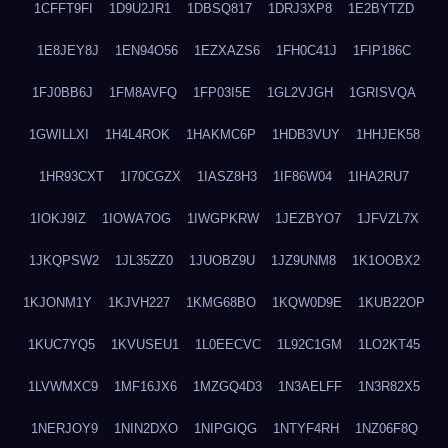
1CFFT9FI
1D9U2JR1
1DBSQ817
1DRJ3XP8
1E2BYTZD
1E8JEY8J
1EN94O56
1EZXAZS6
1FH0C41J
1FIP186C
1FJ0BB6J
1FM8AVFQ
1FP03I5E
1GL2VJGH
1GRISVQA
1GWILLXI
1H4L4ROK
1HAKMC6P
1HDB3VUY
1HHJEK58
1HR93CXT
1I70CGZX
1IASZ8H3
1IF86W04
1IHA2RU7
1IOKJ9IZ
1IOWA7OG
1IWGPKRW
1JEZBYO7
1JFVZL7X
1JKQPSW2
1JL35ZZ0
1JUOBZ9U
1JZ9UNM8
1K1OOBX2
1KJONM1Y
1KJVH227
1KMG68BO
1KQW0D9E
1KUB22OP
1KUC7YQ5
1KVUSEU1
1L0EECVC
1L92C1GM
1LO2KT45
1LVWMXC9
1MF16JX6
1MZGQ4D3
1N3AELFF
1N3R82X5
1NERJOY9
1NIN2DXO
1NIPGIQG
1NTYF4RH
1NZ06F8Q