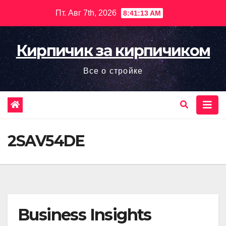
Перейти
Пт. Авг 7th, 2026
8:41:14 AM
к
содержимому
Кирпичик за кирпичиком
Все о стройке
2SAV54DE
Business Insights