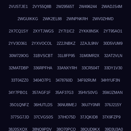
2VUSTJE1
2VY55Q8B
2W29565T
2W496244
2WADJS4M
2WGUIKKG
2WK2EL88
2WNPNKRH
2WV0ZHMD
2X7CQ1SY
2XYTJWGS
2Y7I1IC2
2YKK8NSK
2YT95AO1
2YV3O361
2YXVOCOL
2Z2JNBKZ
2ZAJL9NV
30D5VUM9
30W729OG
31BVSCBT
31L8FP95
31M0MR2X
32AT2VLN
32MATDBP
336RPFHA
33ANXYRH
33CR504T
33DY1V30
33T04ZZ0
3404O7P1
3478760D
34F92RUM
34HYUF3N
34Y7PBO1
357AGF1F
35AF37G3
35HVS0VG
35MJZMAN
35O1QNFZ
36HUTLDS
36NU8MEJ
36U7Y0NR
376J215Y
377SG7JD
37CVGS0S
37IHO75D
37JQKID8
37X9FZP9
38J0SXQX
38NQ9PDV
38O70PCO
38QUD9KX
39D3U3A0