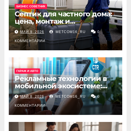
БИЗНЕС СОВЕТНИК
Септик для частного дома:
цена, монтаж и
организация автономной
МАЙ 9, 2026
METCOM16_RU
0
канализации
КОММЕНТАРИИ
ГАРАЖ И АВТО
Рекламные технологии в
мобильной экосистеме:
ключевые сервисы и
МАЙ 8, 2026
METCOM16_RU
0
принципы работы
КОММЕНТАРИИ