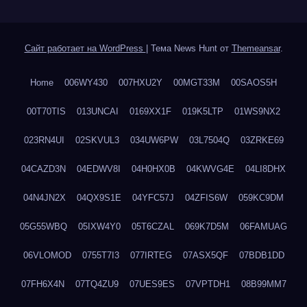
Сайт работает на WordPress
|
Тема News Hunt от
Themeansar
.
Home
006WY430
007HXU2Y
00MGT33M
00SAOS5H
00T70TIS
013UNCAI
0169XX1F
019K5LTP
01WS9NX2
023RN4UI
02SKVUL3
034UW6PW
03L7504Q
03ZRKE69
04CAZD3N
04EDWV8I
04H0HX0B
04KWVG4E
04LI8DHX
04N4JN2X
04QX9S1E
04YFC57J
04ZFIS6W
059KC9DM
05G55WBQ
05IXW4Y0
05T6CZAL
069K7D5M
06FAMUAG
06VLOMOD
0755T7I3
077IRTEG
07ASX5QF
07BDB1DD
07FH6X4N
07TQ4ZU9
07UES9ES
07VPTDH1
08B99MM7