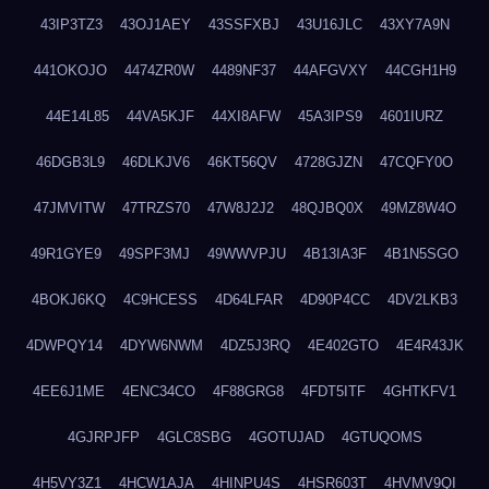
43IP3TZ3
43OJ1AEY
43SSFXBJ
43U16JLC
43XY7A9N
441OKOJO
4474ZR0W
4489NF37
44AFGVXY
44CGH1H9
44E14L85
44VA5KJF
44XI8AFW
45A3IPS9
4601IURZ
46DGB3L9
46DLKJV6
46KT56QV
4728GJZN
47CQFY0O
47JMVITW
47TRZS70
47W8J2J2
48QJBQ0X
49MZ8W4O
49R1GYE9
49SPF3MJ
49WWVPJU
4B13IA3F
4B1N5SGO
4BOKJ6KQ
4C9HCESS
4D64LFAR
4D90P4CC
4DV2LKB3
4DWPQY14
4DYW6NWM
4DZ5J3RQ
4E402GTO
4E4R43JK
4EE6J1ME
4ENC34CO
4F88GRG8
4FDT5ITF
4GHTKFV1
4GJRPJFP
4GLC8SBG
4GOTUJAD
4GTUQOMS
4H5VY3Z1
4HCW1AJA
4HINPU4S
4HSR603T
4HVMV9QI