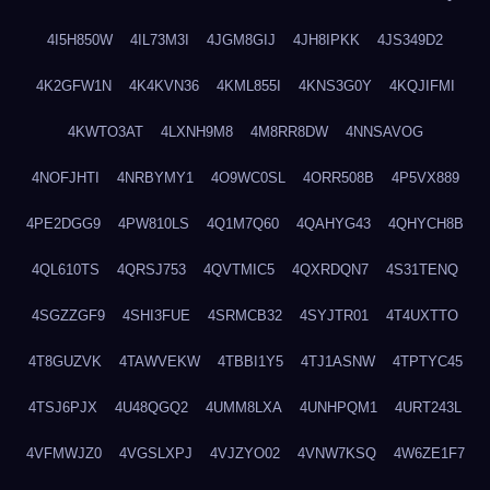
4I5H850W
4IL73M3I
4JGM8GIJ
4JH8IPKK
4JS349D2
4K2GFW1N
4K4KVN36
4KML855I
4KNS3G0Y
4KQJIFMI
4KWTO3AT
4LXNH9M8
4M8RR8DW
4NNSAVOG
4NOFJHTI
4NRBYMY1
4O9WC0SL
4ORR508B
4P5VX889
4PE2DGG9
4PW810LS
4Q1M7Q60
4QAHYG43
4QHYCH8B
4QL610TS
4QRSJ753
4QVTMIC5
4QXRDQN7
4S31TENQ
4SGZZGF9
4SHI3FUE
4SRMCB32
4SYJTR01
4T4UXTTO
4T8GUZVK
4TAWVEKW
4TBBI1Y5
4TJ1ASNW
4TPTYC45
4TSJ6PJX
4U48QGQ2
4UMM8LXA
4UNHPQM1
4URT243L
4VFMWJZ0
4VGSLXPJ
4VJZYO02
4VNW7KSQ
4W6ZE1F7