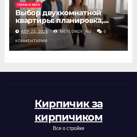
ГАРАЖ И АВТО
Выбор двухкомнатной
квартиры: планировка,
состояние жилья и
АПР 23, 2026
METCOM16_RU
0
проверка документов
КОММЕНТАРИИ
Кирпичик за
кирпичиком
Все о стройке