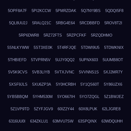
5OPF8A7F
5PI2KCCW
5PMRZDAK
5Q7NY9BS
5QDQI5F8
5QL8UU2J
5RALQ21C
5RBG4E64
5RCDBBFD
5ROV8T2I
5RP6DWR8
5RZ72FTS
5RZPCFKF
5RZQDHMO
5SNLKYWW
5ST3XE0K
5T4RFJQE
5TDWI9U5
5TDWKNIX
5THBIEFD
5TVPRN5V
5UJY0QQ2
5UPNX603
5UUMB8OT
5V5K9CVS
5VB3LIYB
5VTXJVNC
5VVNNS1S
5XJ2MR7Y
5XSF9JLS
5XU6ZP3A
5Y0HCRBH
5Y1QS60T
5Y86UZX6
5YB5BBQM
5YHM530M
5YO667IH
5YO7ZQGL
5Z1BWJEZ
5Z1VP9TD
5ZYFJGV9
60IZ2Y44
60X8LPUK
62LJGRE8
6316UU0I
634ZKLU1
63MVU7SW
63SPQINX
63WDQUHH