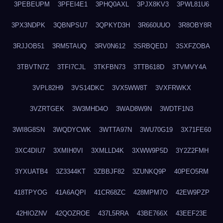
3PEBEUPM
3PFEI4E1
3PHQ0AXL
3PJX8KV3
3PWL81U6
3PX3NDPK
3QBNPSU7
3QPKYD3H
3R660UUO
3R8OBY8R
3RJJOB51
3RM5TAUQ
3RV0N612
3SRBQEDJ
3SXFZOBA
3TBVTN7Z
3TFI7CJL
3TKFBN73
3TTB618D
3TVMVY4A
3VPL82H9
3VS14DKC
3VX5WW8T
3VXFRWKX
3VZRTGEK
3W3MHD4O
3WAD8W9N
3WDTF1N3
3WI8G8SN
3WQDYCWK
3WTTA97N
3WU70G19
3X71FE60
3XC4DIU7
3XMIH0VI
3XMLLD4K
3XWW9P5D
3Y2Z2FMH
3YXUATB4
3Z3344KT
3ZBBJF82
3ZUNKQ9P
40PEO5RM
418TPYOG
41A6AQPI
41CR68ZC
428MPM7O
42EW9PZP
42HIOZNV
42QOZROE
437L5RRA
43BE766X
43EEF23E