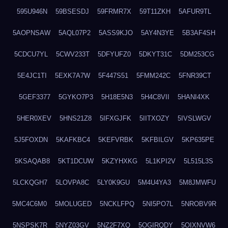
595U946N
59BSESDJ
59FRMR7X
59T11ZKH
5AFUR9TL
5AOPNSAW
5AQL07P2
5ASS9KJO
5AY4N3YE
5B3AF4SH
5CDCU7YL
5CWV233T
5DFYUFZ0
5DKYT31C
5DM253CG
5E4JC1TI
5EXK7A7W
5F447S51
5FMM242C
5FNR39CT
5GEF3377
5GYKO7P3
5H18E5N3
5H4C8VII
5HANI4XK
5HER0XEV
5HNS21Z8
5IFXGJFK
5IITXOZY
5IVSLWGV
5J5FOXDN
5KAFKBC4
5KEFVRBK
5KFBILGV
5KP635PE
5KSAQAB8
5KT1DCUW
5KZYHXKG
5L1KPI2V
5L515L3S
5LCKQGH7
5LOVPA8C
5LY0K9GU
5M4U4YA3
5M8JMWFU
5MC4C6M0
5MOLUGED
5NCKLFPQ
5NI5PO7L
5NROBV9R
5NSPSK7R
5NYZ03GV
5NZ2F7XQ
5OGIRQDY
5OIXNVW6