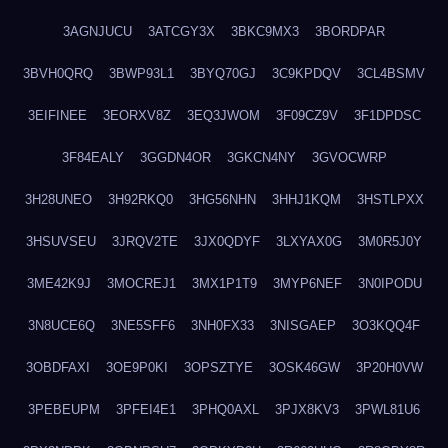
3AGNJUCU
3ATCGY3X
3BKC9MX3
3BORDPAR
3BVH0QRQ
3BWP93L1
3BYQ70GJ
3C9KPDQV
3CL4BSMV
3EIFINEE
3EORXV8Z
3EQ3JWOM
3F09CZ9V
3F1DPDSC
3F84EALY
3GGDN4OR
3GKCN4NY
3GVOCWRP
3H28UNEO
3H92RKQ0
3HG56NHN
3HHJ1KQM
3HSTLPXX
3HSUVSEU
3JRQV2TE
3JX0QDYF
3LXYAX0G
3M0R5J0Y
3ME42K9J
3MOCREJ1
3MX1P1T9
3MYP6NEF
3N0IPODU
3N8UCE6Q
3NE5SFF6
3NH0FX33
3NISGAEP
3O3KQQ4F
3OBDFAXI
3OE9P0KI
3OPSZTYE
3OSK46GW
3P20H0VW
3PEBEUPM
3PFEI4E1
3PHQ0AXL
3PJX8KV3
3PWL81U6