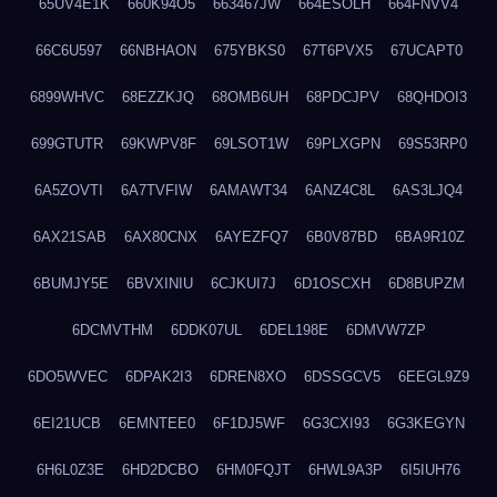
65UV4E1K
660K94O5
663467JW
664ESOLH
664FNVV4
66C6U597
66NBHAON
675YBKS0
67T6PVX5
67UCAPT0
6899WHVC
68EZZKJQ
68OMB6UH
68PDCJPV
68QHDOI3
699GTUTR
69KWPV8F
69LSOT1W
69PLXGPN
69S53RP0
6A5ZOVTI
6A7TVFIW
6AMAWT34
6ANZ4C8L
6AS3LJQ4
6AX21SAB
6AX80CNX
6AYEZFQ7
6B0V87BD
6BA9R10Z
6BUMJY5E
6BVXINIU
6CJKUI7J
6D1OSCXH
6D8BUPZM
6DCMVTHM
6DDK07UL
6DEL198E
6DMVW7ZP
6DO5WVEC
6DPAK2I3
6DREN8XO
6DSSGCV5
6EEGL9Z9
6EI21UCB
6EMNTEE0
6F1DJ5WF
6G3CXI93
6G3KEGYN
6H6L0Z3E
6HD2DCBO
6HM0FQJT
6HWL9A3P
6I5IUH76