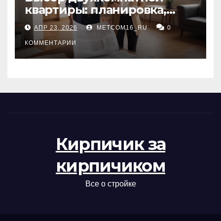
квартиры: планировка,
состояние жилья и
АПР 23, 2026
METCOM16_RU
0
проверка документов
КОММЕНТАРИИ
Кирпичик за
кирпичиком
Все о стройке