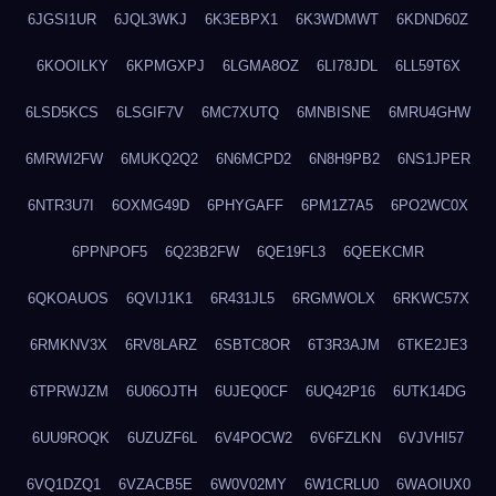
6JGSI1UR
6JQL3WKJ
6K3EBPX1
6K3WDMWT
6KDND60Z
6KOOILKY
6KPMGXPJ
6LGMA8OZ
6LI78JDL
6LL59T6X
6LSD5KCS
6LSGIF7V
6MC7XUTQ
6MNBISNE
6MRU4GHW
6MRWI2FW
6MUKQ2Q2
6N6MCPD2
6N8H9PB2
6NS1JPER
6NTR3U7I
6OXMG49D
6PHYGAFF
6PM1Z7A5
6PO2WC0X
6PPNPOF5
6Q23B2FW
6QE19FL3
6QEEKCMR
6QKOAUOS
6QVIJ1K1
6R431JL5
6RGMWOLX
6RKWC57X
6RMKNV3X
6RV8LARZ
6SBTC8OR
6T3R3AJM
6TKE2JE3
6TPRWJZM
6U06OJTH
6UJEQ0CF
6UQ42P16
6UTK14DG
6UU9ROQK
6UZUZF6L
6V4POCW2
6V6FZLKN
6VJVHI57
6VQ1DZQ1
6VZACB5E
6W0V02MY
6W1CRLU0
6WAOIUX0