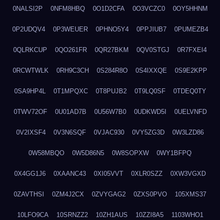
0NALSI2P
0NFM8HBQ
0O1D2CFA
0O3VCZC0
0OY5HHNM
0P2UDQV4
0P3WEUER
0PHNO5Y4
0PPJIUB7
0PUMEZB4
0QLRKCUP
0QO261FR
0QR27BKM
0QV0STGJ
0R7FXEI4
0RCWTWLK
0RH9C3CH
0S284R8O
0S4IXXQE
0S9E2KPP
0SA9HP4L
0T1MPQXC
0T8PUJB2
0T9LQ0SF
0TDEQ0TY
0TWV72OF
0U01AD7B
0U56W7B0
0UDKWD5I
0UELVNFD
0V2IXSF4
0V3N6SQF
0VJAC930
0VY5ZG3D
0W3LZD86
0W58MBQO
0W5D86N5
0W8SOPXW
0WY1BFPQ
0X4GG1J6
0XAANC43
0XI05VVT
0XLR0SZZ
0XW3VGXD
0ZAVTHSI
0ZM4J2CX
0ZVYGAG2
0ZXS0PVO
105XMS37
10LFO9CA
10SRNZZ2
10ZH1AUS
10ZZI8A5
1103WHO1