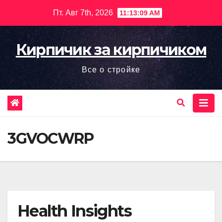
Перейти
Пт. Авг 7th, 2026
11:13:10 AM
к
содержимому
Кирпичик за кирпичиком
Все о стройке
3GVOCWRP
Health Insights