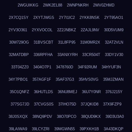
2WGUIKKG
2WK2EL88
2WNPNKRH
2WV0ZHMD
2X7CQ1SY
2XYTJWGS
2Y7I1IC2
2YKK8NSK
2YT95AO1
2YV3O361
2YXVOCOL
2Z2JNBKZ
2ZAJL9NV
30D5VUM9
30W729OG
31BVSCBT
31L8FP95
31M0MR2X
32AT2VLN
32MATDBP
336RPFHA
33ANXYRH
33CR504T
33DY1V30
33T04ZZ0
3404O7P1
3478760D
34F92RUM
34HYUF3N
34Y7PBO1
357AGF1F
35AF37G3
35HVS0VG
35MJZMAN
35O1QNFZ
36HUTLDS
36NU8MEJ
36U7Y0NR
376J215Y
377SG7JD
37CVGS0S
37IHO75D
37JQKID8
37X9FZP9
38J0SXQX
38NQ9PDV
38O70PCO
38QUD9KX
39D3U3A0
39LAIWA9
39LCYZRI
39MGWN55
39PXKH1B
3A43DKQP