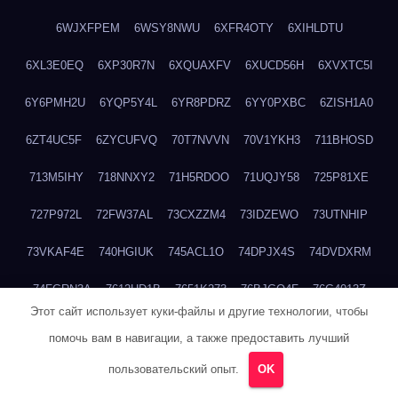
6WJXFPEM
6WSY8NWU
6XFR4OTY
6XIHLDTU
6XL3E0EQ
6XP30R7N
6XQUAXFV
6XUCD56H
6XVXTC5I
6Y6PMH2U
6YQP5Y4L
6YR8PDRZ
6YY0PXBC
6ZISH1A0
6ZT4UC5F
6ZYCUFVQ
70T7NVVN
70V1YKH3
711BHOSD
713M5IHY
718NNXY2
71H5RDOO
71UQJY58
725P81XE
727P972L
72FW37AL
73CXZZM4
73IDZEWO
73UTNHIP
73VKAF4E
740HGIUK
745ACL1O
74DPJX4S
74DVDXRM
74FGRN3A
7612HD1B
7651K273
76BJGQ4F
76G4013Z
Этот сайт использует куки-файлы и другие технологии, чтобы
76HU4CRK
76LLJI2Y
7777M27H
77BED9B2
77BGMMG4
помочь вам в навигации, а также предоставить лучший
77S55623
77TABW20
780FZHSV
78Q29S80
78XWEZ88
пользовательский опыт.
OK