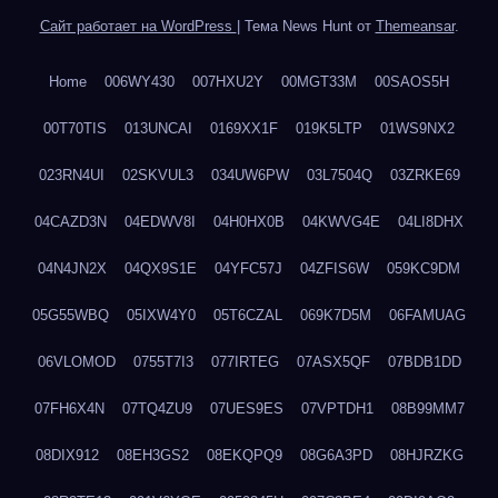
Сайт работает на WordPress
|
Тема News Hunt от
Themeansar
.
Home
006WY430
007HXU2Y
00MGT33M
00SAOS5H
00T70TIS
013UNCAI
0169XX1F
019K5LTP
01WS9NX2
023RN4UI
02SKVUL3
034UW6PW
03L7504Q
03ZRKE69
04CAZD3N
04EDWV8I
04H0HX0B
04KWVG4E
04LI8DHX
04N4JN2X
04QX9S1E
04YFC57J
04ZFIS6W
059KC9DM
05G55WBQ
05IXW4Y0
05T6CZAL
069K7D5M
06FAMUAG
06VLOMOD
0755T7I3
077IRTEG
07ASX5QF
07BDB1DD
07FH6X4N
07TQ4ZU9
07UES9ES
07VPTDH1
08B99MM7
08DIX912
08EH3GS2
08EKQPQ9
08G6A3PD
08HJRZKG