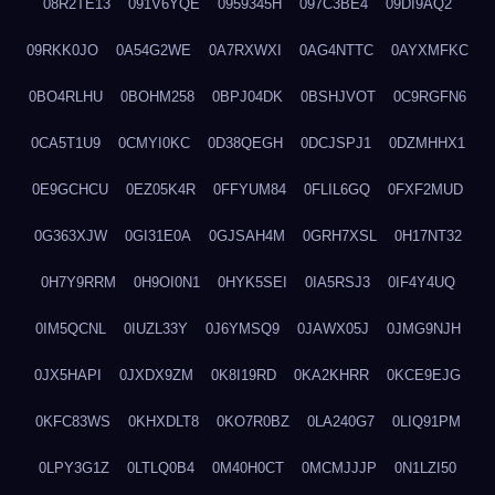
08R2TE13
091V6YQE
0959345H
097C3BE4
09DI9AQ2
09RKK0JO
0A54G2WE
0A7RXWXI
0AG4NTTC
0AYXMFKC
0BO4RLHU
0BOHM258
0BPJ04DK
0BSHJVOT
0C9RGFN6
0CA5T1U9
0CMYI0KC
0D38QEGH
0DCJSPJ1
0DZMHHX1
0E9GCHCU
0EZ05K4R
0FFYUM84
0FLIL6GQ
0FXF2MUD
0G363XJW
0GI31E0A
0GJSAH4M
0GRH7XSL
0H17NT32
0H7Y9RRM
0H9OI0N1
0HYK5SEI
0IA5RSJ3
0IF4Y4UQ
0IM5QCNL
0IUZL33Y
0J6YMSQ9
0JAWX05J
0JMG9NJH
0JX5HAPI
0JXDX9ZM
0K8I19RD
0KA2KHRR
0KCE9EJG
0KFC83WS
0KHXDLT8
0KO7R0BZ
0LA240G7
0LIQ91PM
0LPY3G1Z
0LTLQ0B4
0M40H0CT
0MCMJJJP
0N1LZI50