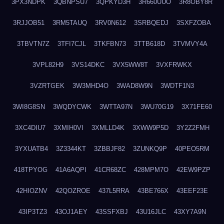
3PX3NDPK
3QBNPSU7
3QPKYD3H
3R660UUO
3R8OBY8R
3RJJOB51
3RM5TAUQ
3RV0N612
3SRBQEDJ
3SXFZOBA
3TBVTN7Z
3TFI7CJL
3TKFBN73
3TTB618D
3TVMVY4A
3VPL82H9
3VS14DKC
3VX5WW8T
3VXFRWKX
3VZRTGEK
3W3MHD4O
3WAD8W9N
3WDTF1N3
3WI8G8SN
3WQDYCWK
3WTTA97N
3WU70G19
3X71FE60
3XC4DIU7
3XMIH0VI
3XMLLD4K
3XWW9P5D
3Y2Z2FMH
3YXUATB4
3Z3344KT
3ZBBJF82
3ZUNKQ9P
40PEO5RM
418TPYOG
41A6AQPI
41CR68ZC
428MPM7O
42EW9PZP
42HIOZNV
42QOZROE
437L5RRA
43BE766X
43EEF23E
43IP3TZ3
43OJ1AEY
43SSFXBJ
43U16JLC
43XY7A9N