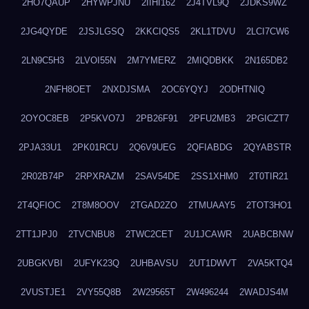
2HO7QAUP
2HYWPJNU
2IIHI162
2J4TVL9Q
2JDKS9WZ
2JG4QYDE
2JSJLGSQ
2KKCIQS5
2KL1TDVU
2LCI7CW6
2LN9C5H3
2LVOI55N
2M7YMERZ
2MIQDBKK
2N165DB2
2NFH8OET
2NXDJSMA
2OC6YQYJ
2ODHTNIQ
2OYOC8EB
2P5KVO7J
2PB26F91
2PFU2MB3
2PGICZT7
2PJA33U1
2PK01RCU
2Q6V9UEG
2QFIABDG
2QYABSTR
2R02B74P
2RPXRAZM
2SAV54DE
2SS1XHM0
2T0TIR21
2T4QFIOC
2T8M8OOV
2TGAD2ZO
2TMUAAY5
2TOT3HO1
2TT1JPJ0
2TVCNBU8
2TWC2CET
2U1JCAWR
2UABCBNW
2UBGKVBI
2UFYK23Q
2UHBAVSU
2UT1DWVT
2VA5KTQ4
2VUSTJE1
2VY55Q8B
2W29565T
2W496244
2WADJS4M