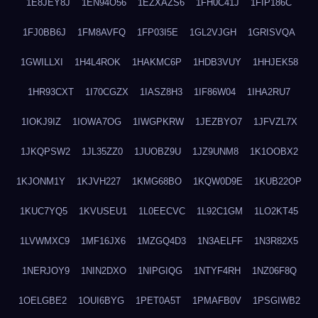
1E8JEY8J
1EN94O56
1EZXAZS6
1FH0C41J
1FIP186C
1FJ0BB6J
1FM8AVFQ
1FP03I5E
1GL2VJGH
1GRISVQA
1GWILLXI
1H4L4ROK
1HAKMC6P
1HDB3VUY
1HHJEK58
1HR93CXT
1I70CGZX
1IASZ8H3
1IF86W04
1IHA2RU7
1IOKJ9IZ
1IOWA7OG
1IWGPKRW
1JEZBYO7
1JFVZL7X
1JKQPSW2
1JL35ZZ0
1JUOBZ9U
1JZ9UNM8
1K1OOBX2
1KJONM1Y
1KJVH227
1KMG68BO
1KQW0D9E
1KUB22OP
1KUC7YQ5
1KVUSEU1
1L0EECVC
1L92C1GM
1LO2KT45
1LVWMXC9
1MF16JX6
1MZGQ4D3
1N3AELFF
1N3R82X5
1NERJOY9
1NIN2DXO
1NIPGIQG
1NTYF4RH
1NZ06F8Q
1OELGBE2
1OUI6BYG
1PET0A5T
1PMAFB0V
1PSGIWB2