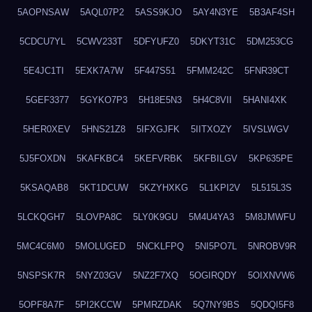
5AOPNSAW
5AQL07P2
5ASS9KJO
5AY4N3YE
5B3AF4SH
5CDCU7YL
5CWV233T
5DFYUFZ0
5DKYT31C
5DM253CG
5E4JC1TI
5EXK7A7W
5F447S51
5FMM242C
5FNR39CT
5GEF3377
5GYKO7P3
5H18E5N3
5H4C8VII
5HANI4XK
5HER0XEV
5HNS21Z8
5IFXGJFK
5IITXOZY
5IVSLWGV
5J5FOXDN
5KAFKBC4
5KEFVRBK
5KFBILGV
5KP635PE
5KSAQAB8
5KT1DCUW
5KZYHXKG
5L1KPI2V
5L515L3S
5LCKQGH7
5LOVPA8C
5LY0K9GU
5M4U4YA3
5M8JMWFU
5MC4C6M0
5MOLUGED
5NCKLFPQ
5NI5PO7L
5NROBV9R
5NSPSK7R
5NYZ03GV
5NZ2F7XQ
5OGIRQDY
5OIXNVW6
5OPF8A7F
5PI2KCCW
5PMRZDAK
5Q7NY9BS
5QDQI5F8