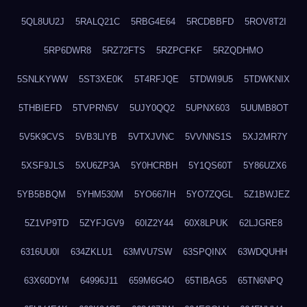
5QL8UU2J
5RALQ21C
5RBG4E64
5RCDBBFD
5ROV8T2I
5RP6DWR8
5RZ72FTS
5RZPCFKF
5RZQDHMO
5SNLKYWW
5ST3XE0K
5T4RFJQE
5TDWI9U5
5TDWKNIX
5THBIEFD
5TVPRN5V
5UJY0QQ2
5UPNX603
5UUMB8OT
5V5K9CVS
5VB3LIYB
5VTXJVNC
5VVNNS1S
5XJ2MR7Y
5XSF9JLS
5XU6ZP3A
5Y0HCRBH
5Y1QS60T
5Y86UZX6
5YB5BBQM
5YHM530M
5YO667IH
5YO7ZQGL
5Z1BWJEZ
5Z1VP9TD
5ZYFJGV9
60IZ2Y44
60X8LPUK
62LJGRE8
6316UU0I
634ZKLU1
63MVU7SW
63SPQINX
63WDQUHH
63X60DYM
64996J11
659M6G4O
65TIBAG5
65TN6NPQ