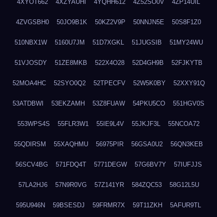
4XYOT662
4XZYAUHI
4YQHH612
4Z52SO0V
4ZP14UIL
4ZVGSBH0
50JO9B1K
50KZ2V9P
50NNJN5E
50S8F1Z0
510NBX1W
5160U7JM
51D7XGKL
51JUGSIB
51MY24WU
51VJOSDY
51ZE8MKB
522X4O28
52D4GH9B
52FJKYTB
52MOA4HC
52SYO0Q2
52TPECFV
52W5K0BY
52XXY91Q
53ATDBWI
53EKZAMH
53Z8FUAW
54PKU5CO
551HGV0S
553WPS4S
55FLR3W1
55IE9L4V
55JKJF3L
55NCOA72
55QDIRSM
55XAQHMU
56975PIR
56GSA0U2
56QN3KEB
56SCV4BG
571FDQ4T
5771DEGW
57G6BV7Y
57IUFJJS
57LA2HJ6
57N9R0VG
57Z141YR
584ZQC53
58G12L5U
595U946N
59BSESDJ
59FRMR7X
59T11ZKH
5AFUR9TL