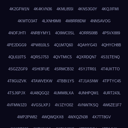
4K2GFW1N
4K4KVN36
4KML855I
4KNS3G0Y
4KQJIFMI
4KWTO3AT
4LXNH9M8
4M8RR8DW
4NNSAVOG
4NOFJHTI
4NRBYMY1
4O9WC0SL
4ORR508B
4P5VX889
4PE2DGG9
4PW810LS
4Q1M7Q60
4QAHYG43
4QHYCH8B
4QL610TS
4QRSJ753
4QVTMIC5
4QXRDQN7
4S31TENQ
4SGZZGF9
4SHI3FUE
4SRMCB32
4SYJTR01
4T4UXTTO
4T8GUZVK
4TAWVEKW
4TBBI1Y5
4TJ1ASNW
4TPTYC45
4TSJ6PJX
4U48QGQ2
4UMM8LXA
4UNHPQM1
4URT243L
4VFMWJZ0
4VGSLXPJ
4VJZYO02
4VNW7KSQ
4W6ZE1F7
4WP2PW82
4WQWQXX8
4WXQZN38
4X7TT8GV