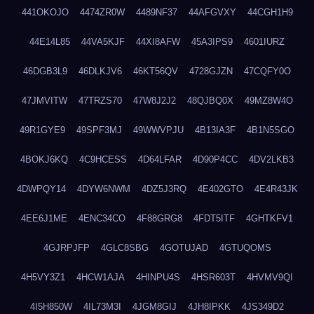
441OKOJO
4474ZR0W
4489NF37
44AFGVXY
44CGH1H9
44E14L85
44VA5KJF
44XI8AFW
45A3IPS9
4601IURZ
46DGB3L9
46DLKJV6
46KT56QV
4728GJZN
47CQFY0O
47JMVITW
47TRZS70
47W8J2J2
48QJBQ0X
49MZ8W4O
49R1GYE9
49SPF3MJ
49WWVPJU
4B13IA3F
4B1N5SGO
4BOKJ6KQ
4C9HCESS
4D64LFAR
4D90P4CC
4DV2LKB3
4DWPQY14
4DYW6NWM
4DZ5J3RQ
4E402GTO
4E4R43JK
4EE6J1ME
4ENC34CO
4F88GRG8
4FDT5ITF
4GHTKFV1
4GJRPJFP
4GLC8SBG
4GOTUJAD
4GTUQOMS
4H5VY3Z1
4HCW1AJA
4HINPU4S
4HSR603T
4HVMV9QI
4I5H850W
4IL73M3I
4JGM8GIJ
4JH8IPKK
4JS349D2