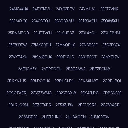
24MC44U0
24TJTMVU
24XS3FEV
24YV1LVI
252T7VNK
253A0XC6
254O5EQJ
258OBXAU
25JR0XCH
25Q8956U
25RMMEOD
26HTTV6H
26L0HESZ
270L4YOL
276UFPNM
27E8J3FW
27MKG0DU
27MNQPU0
27NBD68F
27O3D674
27VYT4KU
28SMQGU6
299T1G15
2A01R6QT
2AAYZL7V
2AFJGVZY
2ATPPOCH
2B2G3AW2
2BFZFCNW
2BKKV1H5
2BLDOOU6
2BRHOLRJ
2CKA0HWT
2CRELPQI
2CSOTXFR
2CVZ7WMG
2D26EBXW
2D942LRG
2DPSN680
2DU7LORM
2EZC76PR
2F53ZH8K
2FFJSSR3
2G789XQE
2G8M6D58
2HDT2UKH
2HLBXGGN
2HMC2F0V