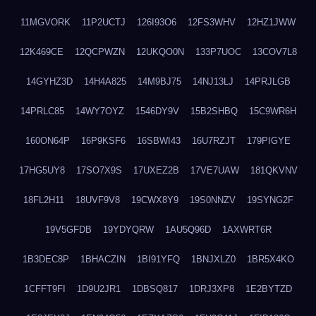
11MGVORK
11P2UCTJ
126I93O6
12FS3WHV
12HZ1JWW
12K469CE
12QCPWZN
12UKQO0N
133P7UOC
13COV7L8
14GYHZ3D
14H4A825
14M9BJ75
14NJ13LJ
14PRJLGB
14PRLC85
14WY7OYZ
1546DY9V
15B2SHBQ
15C9WR6H
160ON64P
16P9KSF6
16SBWI43
16U7RZJT
179PIGYE
17HG5UY8
17SO7X9S
17UXEZ2B
17VE7UAW
181QKVNV
18FL2H11
18UVF9V8
19CWX8Y9
19S0NNZV
19SYNG2F
19V5GFDB
19YDYQRW
1AU5Q96D
1AXWRT6R
1B3DEC8P
1BHACZIN
1BI91YFQ
1BNJXLZ0
1BR5X4KO
1CFFT9FI
1D9U2JR1
1DBSQ817
1DRJ3XP8
1E2BYTZD