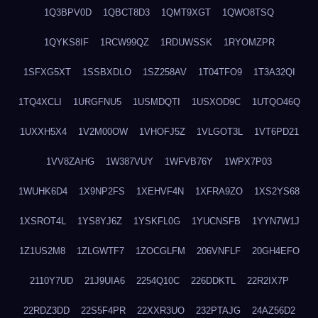
1Q3BPV0D
1QBCT8D3
1QMT9XGT
1QWO8TSQ
1QYKS8IF
1RCW99QZ
1RDUWSSK
1RYOMZPR
1SFXG5XT
1SSBXDLO
1SZ258AV
1T04TFO9
1T3A32QI
1TQ4XCLI
1URGFNU5
1USMDQTI
1USXOD9C
1UTQO46Q
1UXXH5X4
1V2M00OW
1VHOFJ5Z
1VLGOT3L
1VT6PD21
1VV8ZAHG
1W387VUY
1WFVB76Y
1WPX7P03
1WUHK6D4
1X9NP2FS
1XEHVF4N
1XFRA9ZO
1XS2YS68
1XSROT4L
1YS8YJ6Z
1YSKFL0G
1YUCNSFB
1YYN7W1J
1Z1US2M8
1ZLGWTF7
1ZOCGLFM
206VNFLF
20GH4EFO
2110Y7UD
21J9UIA6
2254Q10C
226DDKTL
22R2IX7P
22RDZ3DD
22S5F4PR
22XXR3UO
232PTAJG
24AZ56D2