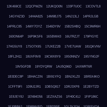
12K469CE
12QCPWZN
12UKQO0N
133P7UOC
13COV7L8
14GYHZ3D
14H4A825
14M9BJ75
14NJ13LJ
14PRJLGB
14PRLC85
14WY7OYZ
1546DY9V
15B2SHBQ
15C9WR6H
160ON64P
16P9KSF6
16SBWI43
16U7RZJT
179PIGYE
17HG5UY8
17SO7X9S
17UXEZ2B
17VE7UAW
181QKVNV
18FL2H11
18UVF9V8
19CWX8Y9
19S0NNZV
19SYNG2F
19V5GFDB
19YDYQRW
1AU5Q96D
1AXWRT6R
1B3DEC8P
1BHACZIN
1BI91YFQ
1BNJXLZ0
1BR5X4KO
1CFFT9FI
1D9U2JR1
1DBSQ817
1DRJ3XP8
1E2BYTZD
1E8JEY8J
1EN94O56
1EZXAZS6
1FH0C41J
1FIP186C
1FJ0BB6J
1FM8AVFQ
1FP03I5E
1GL2VJGH
1GRISVQA