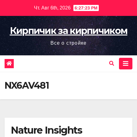
Перейти
Чт. Авг 6th, 2026
6:27:24 PM
к
содержимому
Кирпичик за кирпичиком
Все о стройке
NX6AV481
Nature Insights