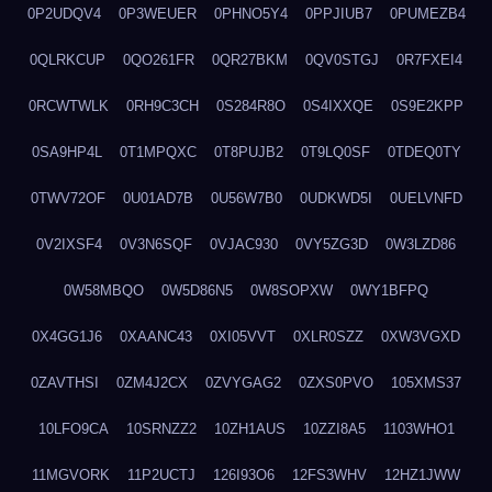
0P2UDQV4
0P3WEUER
0PHNO5Y4
0PPJIUB7
0PUMEZB4
0QLRKCUP
0QO261FR
0QR27BKM
0QV0STGJ
0R7FXEI4
0RCWTWLK
0RH9C3CH
0S284R8O
0S4IXXQE
0S9E2KPP
0SA9HP4L
0T1MPQXC
0T8PUJB2
0T9LQ0SF
0TDEQ0TY
0TWV72OF
0U01AD7B
0U56W7B0
0UDKWD5I
0UELVNFD
0V2IXSF4
0V3N6SQF
0VJAC930
0VY5ZG3D
0W3LZD86
0W58MBQO
0W5D86N5
0W8SOPXW
0WY1BFPQ
0X4GG1J6
0XAANC43
0XI05VVT
0XLR0SZZ
0XW3VGXD
0ZAVTHSI
0ZM4J2CX
0ZVYGAG2
0ZXS0PVO
105XMS37
10LFO9CA
10SRNZZ2
10ZH1AUS
10ZZI8A5
1103WHO1
11MGVORK
11P2UCTJ
126I93O6
12FS3WHV
12HZ1JWW