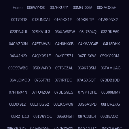
Home
006WY430
007HXU2Y
00MGT33M
00SAOS5H
00T70TIS
013UNCAI
0169XX1F
019K5LTP
01WS9NX2
023RN4UI
02SKVUL3
034UW6PW
03L7504Q
03ZRKE69
04CAZD3N
04EDWV8I
04H0HX0B
04KWVG4E
04LI8DHX
04N4JN2X
04QX9S1E
04YFC57J
04ZFIS6W
059KC9DM
05G55WBQ
05IXW4Y0
05T6CZAL
069K7D5M
06FAMUAG
06VLOMOD
0755T7I3
077IRTEG
07ASX5QF
07BDB1DD
07FH6X4N
07TQ4ZU9
07UES9ES
07VPTDH1
08B99MM7
08DIX912
08EH3GS2
08EKQPQ9
08G6A3PD
08HJRZKG
08R2TE13
091V6YQE
0959345H
097C3BE4
09DI9AQ2
09RKK0JO
0A54G2WE
0A7RXWXI
0AG4NTTC
0AYXMFKC