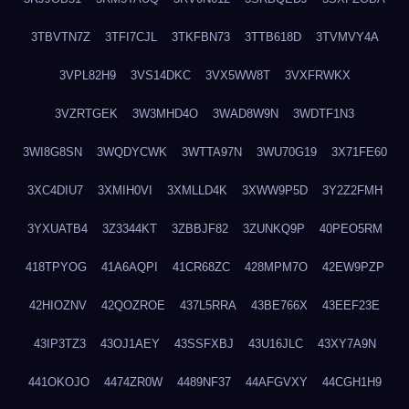
3TBVTN7Z
3TFI7CJL
3TKFBN73
3TTB618D
3TVMVY4A
3VPL82H9
3VS14DKC
3VX5WW8T
3VXFRWKX
3VZRTGEK
3W3MHD4O
3WAD8W9N
3WDTF1N3
3WI8G8SN
3WQDYCWK
3WTTA97N
3WU70G19
3X71FE60
3XC4DIU7
3XMIH0VI
3XMLLD4K
3XWW9P5D
3Y2Z2FMH
3YXUATB4
3Z3344KT
3ZBBJF82
3ZUNKQ9P
40PEO5RM
418TPYOG
41A6AQPI
41CR68ZC
428MPM7O
42EW9PZP
42HIOZNV
42QOZROE
437L5RRA
43BE766X
43EEF23E
43IP3TZ3
43OJ1AEY
43SSFXBJ
43U16JLC
43XY7A9N
441OKOJO
4474ZR0W
4489NF37
44AFGVXY
44CGH1H9