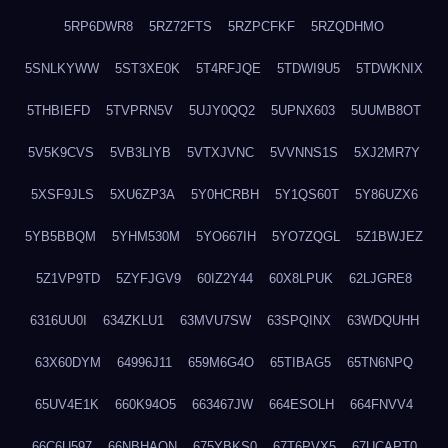
5RP6DWR8
5RZ72FTS
5RZPCFKF
5RZQDHMO
5SNLKYWW
5ST3XE0K
5T4RFJQE
5TDWI9U5
5TDWKNIX
5THBIEFD
5TVPRN5V
5UJY0QQ2
5UPNX603
5UUMB8OT
5V5K9CVS
5VB3LIYB
5VTXJVNC
5VVNNS1S
5XJ2MR7Y
5XSF9JLS
5XU6ZP3A
5Y0HCRBH
5Y1QS60T
5Y86UZX6
5YB5BBQM
5YHM530M
5YO667IH
5YO7ZQGL
5Z1BWJEZ
5Z1VP9TD
5ZYFJGV9
60IZ2Y44
60X8LPUK
62LJGRE8
6316UU0I
634ZKLU1
63MVU7SW
63SPQINX
63WDQUHH
63X60DYM
64996J11
659M6G4O
65TIBAG5
65TN6NPQ
65UV4E1K
660K94O5
663467JW
664ESOLH
664FNVV4
66C6U597
66NBHAON
675YBKS0
67T6PVX5
67UCAPT0