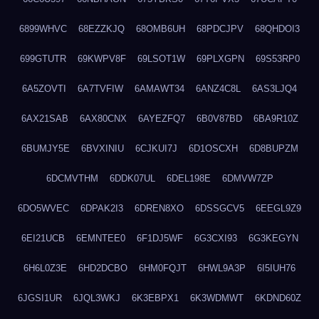
6899WHVC
68EZZKJQ
68OMB6UH
68PDCJPV
68QHDOI3
699GTUTR
69KWPV8F
69LSOT1W
69PLXGPN
69S53RP0
6A5ZOVTI
6A7TVFIW
6AMAWT34
6ANZ4C8L
6AS3LJQ4
6AX21SAB
6AX80CNX
6AYEZFQ7
6B0V87BD
6BA9R10Z
6BUMJY5E
6BVXINIU
6CJKUI7J
6D1OSCXH
6D8BUPZM
6DCMVTHM
6DDK07UL
6DEL198E
6DMVW7ZP
6DO5WVEC
6DPAK2I3
6DREN8XO
6DSSGCV5
6EEGL9Z9
6EI21UCB
6EMNTEE0
6F1DJ5WF
6G3CXI93
6G3KEGYN
6H6L0Z3E
6HD2DCBO
6HM0FQJT
6HWL9A3P
6I5IUH76
6JGSI1UR
6JQL3WKJ
6K3EBPX1
6K3WDMWT
6KDND60Z