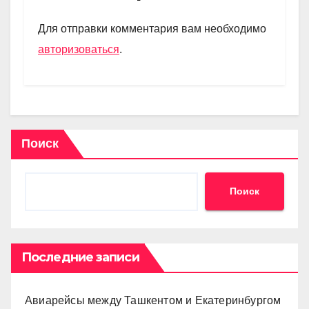
a
A
kl
в
m
p
a
и
Для отправки комментария вам необходимо
p
ss
ть
авторизоваться
.
ni
ki
Поиск
Поиск
Последние записи
Авиарейсы между Ташкентом и Екатеринбургом