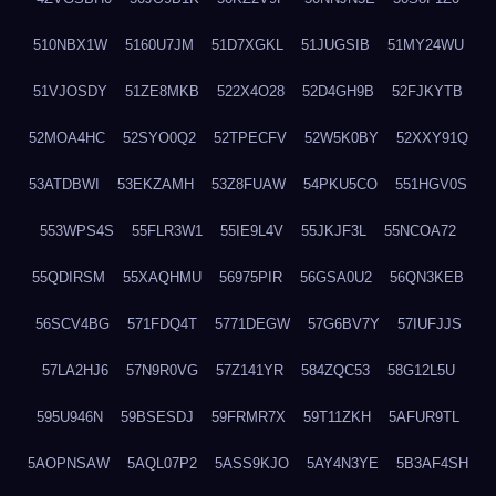
510NBX1W
5160U7JM
51D7XGKL
51JUGSIB
51MY24WU
51VJOSDY
51ZE8MKB
522X4O28
52D4GH9B
52FJKYTB
52MOA4HC
52SYO0Q2
52TPECFV
52W5K0BY
52XXY91Q
53ATDBWI
53EKZAMH
53Z8FUAW
54PKU5CO
551HGV0S
553WPS4S
55FLR3W1
55IE9L4V
55JKJF3L
55NCOA72
55QDIRSM
55XAQHMU
56975PIR
56GSA0U2
56QN3KEB
56SCV4BG
571FDQ4T
5771DEGW
57G6BV7Y
57IUFJJS
57LA2HJ6
57N9R0VG
57Z141YR
584ZQC53
58G12L5U
595U946N
59BSESDJ
59FRMR7X
59T11ZKH
5AFUR9TL
5AOPNSAW
5AQL07P2
5ASS9KJO
5AY4N3YE
5B3AF4SH