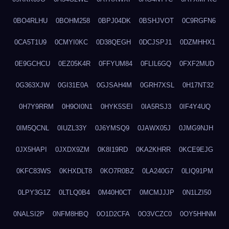
0BO4RLHU
0BOHM258
0BPJ04DK
0BSHJVOT
0C9RGFN6
0CA5T1U9
0CMYI0KC
0D38QEGH
0DCJSPJ1
0DZMHHX1
0E9GCHCU
0EZ05K4R
0FFYUM84
0FLIL6GQ
0FXF2MUD
0G363XJW
0GI31E0A
0GJSAH4M
0GRH7XSL
0H17NT32
0H7Y9RRM
0H9OI0N1
0HYK5SEI
0IA5RSJ3
0IF4Y4UQ
0IM5QCNL
0IUZL33Y
0J6YMSQ9
0JAWX05J
0JMG9NJH
0JX5HAPI
0JXDX9ZM
0K8I19RD
0KA2KHRR
0KCE9EJG
0KFC83WS
0KHXDLT8
0KO7R0BZ
0LA240G7
0LIQ91PM
0LPY3G1Z
0LTLQ0B4
0M40H0CT
0MCMJJJP
0N1LZI50
0NALSI2P
0NFM8HBQ
0O1D2CFA
0O3VCZC0
0OY5HHNM