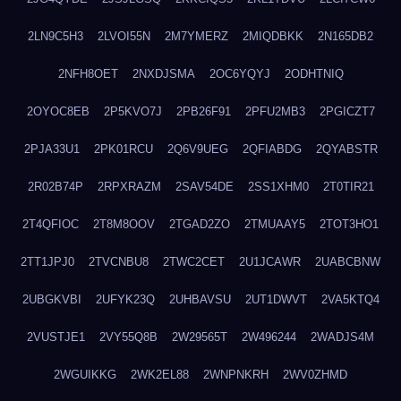
2LN9C5H3
2LVOI55N
2M7YMERZ
2MIQDBKK
2N165DB2
2NFH8OET
2NXDJSMA
2OC6YQYJ
2ODHTNIQ
2OYOC8EB
2P5KVO7J
2PB26F91
2PFU2MB3
2PGICZT7
2PJA33U1
2PK01RCU
2Q6V9UEG
2QFIABDG
2QYABSTR
2R02B74P
2RPXRAZM
2SAV54DE
2SS1XHM0
2T0TIR21
2T4QFIOC
2T8M8OOV
2TGAD2ZO
2TMUAAY5
2TOT3HO1
2TT1JPJ0
2TVCNBU8
2TWC2CET
2U1JCAWR
2UABCBNW
2UBGKVBI
2UFYK23Q
2UHBAVSU
2UT1DWVT
2VA5KTQ4
2VUSTJE1
2VY55Q8B
2W29565T
2W496244
2WADJS4M
2WGUIKKG
2WK2EL88
2WNPNKRH
2WV0ZHMD