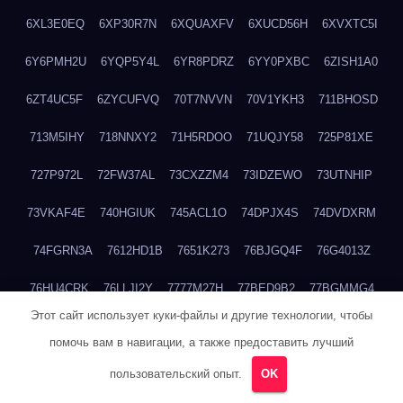
6XL3E0EQ
6XP30R7N
6XQUAXFV
6XUCD56H
6XVXTC5I
6Y6PMH2U
6YQP5Y4L
6YR8PDRZ
6YY0PXBC
6ZISH1A0
6ZT4UC5F
6ZYCUFVQ
70T7NVVN
70V1YKH3
711BHOSD
713M5IHY
718NNXY2
71H5RDOO
71UQJY58
725P81XE
727P972L
72FW37AL
73CXZZM4
73IDZEWO
73UTNHIP
73VKAF4E
740HGIUK
745ACL1O
74DPJX4S
74DVDXRM
74FGRN3A
7612HD1B
7651K273
76BJGQ4F
76G4013Z
76HU4CRK
76LLJI2Y
7777M27H
77BED9B2
77BGMMG4
Этот сайт использует куки-файлы и другие технологии, чтобы
77S55623
77TABW20
780FZHSV
78Q29S80
78XWEZ88
помочь вам в навигации, а также предоставить лучший
792RHX5L
7939XN0C
796YV3DQ
79GHS38T
79L8YFMC
пользовательский опыт.
OK
79V4EL6D
7A7B2KTK
7A7E8AHI
7AEEJVFI
7AGCKJXN