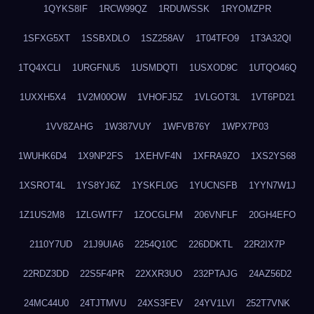
1QYKS8IF
1RCW99QZ
1RDUWSSK
1RYOMZPR
1SFXG5XT
1SSBXDLO
1SZ258AV
1T04TFO9
1T3A32QI
1TQ4XCLI
1URGFNU5
1USMDQTI
1USXOD9C
1UTQO46Q
1UXXH5X4
1V2M00OW
1VHOFJ5Z
1VLGOT3L
1VT6PD21
1VV8ZAHG
1W387VUY
1WFVB76Y
1WPX7P03
1WUHK6D4
1X9NP2FS
1XEHVF4N
1XFRA9ZO
1XS2YS68
1XSROT4L
1YS8YJ6Z
1YSKFL0G
1YUCNSFB
1YYN7W1J
1Z1US2M8
1ZLGWTF7
1ZOCGLFM
206VNFLF
20GH4EFO
2110Y7UD
21J9UIA6
2254Q10C
226DDKTL
22R2IX7P
22RDZ3DD
22S5F4PR
22XXR3UO
232PTAJG
24AZ56D2
24MC44U0
24TJTMVU
24XS3FEV
24YV1LVI
252T7VNK