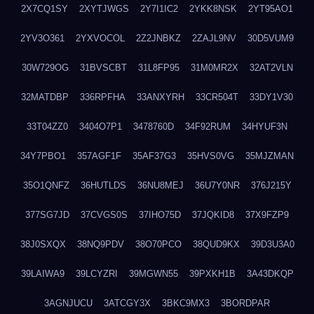
2X7CQ1SY
2XYTJWGS
2Y7I1IC2
2YKK8NSK
2YT95AO1
2YV3O361
2YXVOCOL
2Z2JNBKZ
2ZAJL9NV
30D5VUM9
30W729OG
31BVSCBT
31L8FP95
31M0MR2X
32AT2VLN
32MATDBP
336RPFHA
33ANXYRH
33CR504T
33DY1V30
33T04ZZ0
3404O7P1
3478760D
34F92RUM
34HYUF3N
34Y7PBO1
357AGF1F
35AF37G3
35HVS0VG
35MJZMAN
35O1QNFZ
36HUTLDS
36NU8MEJ
36U7Y0NR
376J215Y
377SG7JD
37CVGS0S
37IHO75D
37JQKID8
37X9FZP9
38J0SXQX
38NQ9PDV
38O70PCO
38QUD9KX
39D3U3A0
39LAIWA9
39LCYZRI
39MGWN55
39PXKH1B
3A43DKQP
3AGNJUCU
3ATCGY3X
3BKC9MX3
3BORDPAR