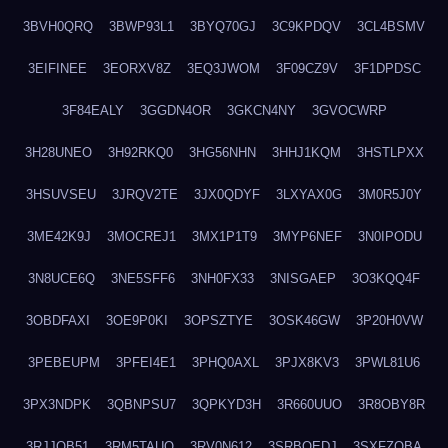
3BVH0QRQ
3BWP93L1
3BYQ70GJ
3C9KPDQV
3CL4BSMV
3EIFINEE
3EORXV8Z
3EQ3JWOM
3F09CZ9V
3F1DPDSC
3F84EALY
3GGDN4OR
3GKCN4NY
3GVOCWRP
3H28UNEO
3H92RKQ0
3HG56NHN
3HHJ1KQM
3HSTLPXX
3HSUVSEU
3JRQV2TE
3JX0QDYF
3LXYAX0G
3M0R5J0Y
3ME42K9J
3MOCREJ1
3MX1P1T9
3MYP6NEF
3N0IPODU
3N8UCE6Q
3NE5SFF6
3NH0FX33
3NISGAEP
3O3KQQ4F
3OBDFAXI
3OE9P0KI
3OPSZTYE
3OSK46GW
3P20H0VW
3PEBEUPM
3PFEI4E1
3PHQ0AXL
3PJX8KV3
3PWL81U6
3PX3NDPK
3QBNPSU7
3QPKYD3H
3R660UUO
3R8OBY8R
3RJJOB51
3RM5TAUQ
3RV0N612
3SRBQEDJ
3SXFZOBA