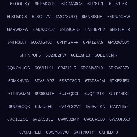
6KOOILKY
6KPMGXPJ
6LGMA8OZ
6LI78JDL
6LL59T6X
6LSD5KCS
6LSGIF7V
6MC7XUTQ
6MNBISNE
6MRU4GHW
6MRWI2FW
6MUKQ2Q2
6N6MCPD2
6N8H9PB2
6NS1JPER
6NTR3U7I
6OXMG49D
6PHYGAFF
6PM1Z7A5
6PO2WC0X
6PPNPOF5
6Q23B2FW
6QE19FL3
6QEEKCMR
6QKOAUOS
6QVIJ1K1
6R431JL5
6RGMWOLX
6RKWC57X
6RMKNV3X
6RV8LARZ
6SBTC8OR
6T3R3AJM
6TKE2JE3
6TPRWJZM
6U06OJTH
6UJEQ0CF
6UQ42P16
6UTK14DG
6UU9ROQK
6UZUZF6L
6V4POCW2
6V6FZLKN
6VJVHI57
6VQ1DZQ1
6VZACB5E
6W0V02MY
6W1CRLU0
6WAOIUX0
6WJXFPEM
6WSY8NWU
6XFR4OTY
6XIHLDTU