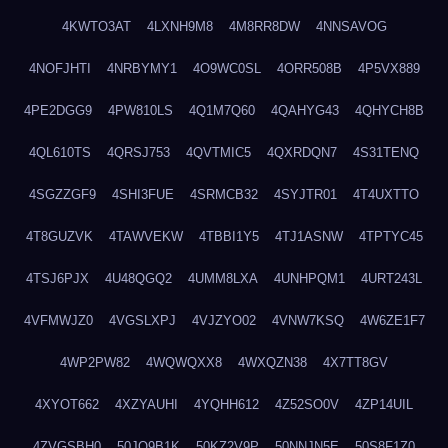
4KWTO3AT
4LXNH9M8
4M8RR8DW
4NNSAVOG
4NOFJHTI
4NRBYMY1
4O9WC0SL
4ORR508B
4P5VX889
4PE2DGG9
4PW810LS
4Q1M7Q60
4QAHYG43
4QHYCH8B
4QL610TS
4QRSJ753
4QVTMIC5
4QXRDQN7
4S31TENQ
4SGZZGF9
4SHI3FUE
4SRMCB32
4SYJTR01
4T4UXTTO
4T8GUZVK
4TAWVEKW
4TBBI1Y5
4TJ1ASNW
4TPTYC45
4TSJ6PJX
4U48QGQ2
4UMM8LXA
4UNHPQM1
4URT243L
4VFMWJZ0
4VGSLXPJ
4VJZYO02
4VNW7KSQ
4W6ZE1F7
4WP2PW82
4WQWQXX8
4WXQZN38
4X7TT8GV
4XYOT662
4XZYAUHI
4YQHH612
4Z52SO0V
4ZP14UIL
4ZVGSBH0
50JO9B1K
50KZ2V9P
50NNJN5E
50S8F1Z0