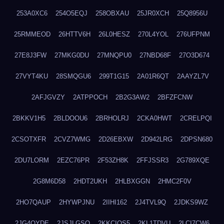
253A0XC6
254O5EQJ
258OBXAU
25JR0XCH
25Q8956U
25RMMEOD
26HTTV6H
26L0HESZ
270L4YOL
276UFPNM
27E8J3FW
27MKG0DU
27MNQPU0
27NBD68F
27O3D674
27VYT4KU
28SMQGU6
299T1G15
2A01R6QT
2AAYZL7V
2AFJGVZY
2ATPPOCH
2B2G3AW2
2BFZFCNW
2BKKV1H5
2BLDOOU6
2BRHOLRJ
2CKA0HWT
2CRELPQI
2CSOTXFR
2CVZ7WMG
2D26EBXW
2D942LRG
2DPSN680
2DU7LORM
2EZC76PR
2F53ZH8K
2FFJSSR3
2G789XQE
2G8M6D58
2HDT2UKH
2HLBXGGN
2HMC2F0V
2HO7QAUP
2HYWPJNU
2IIHI162
2J4TVL9Q
2JDKS9WZ
2JG4QYDE
2JSJLGSQ
2KKCIQS5
2KL1TDVU
2LCI7CW6