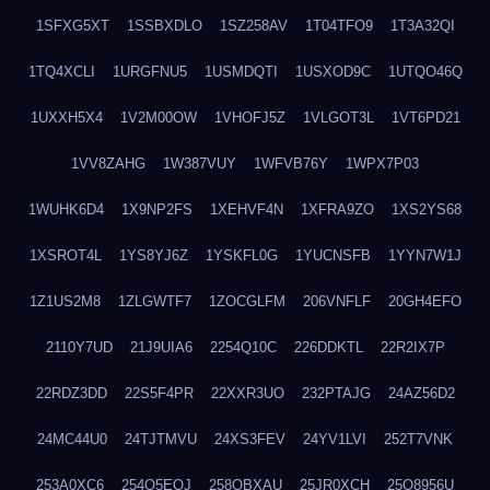
1SFXG5XT
1SSBXDLO
1SZ258AV
1T04TFO9
1T3A32QI
1TQ4XCLI
1URGFNU5
1USMDQTI
1USXOD9C
1UTQO46Q
1UXXH5X4
1V2M00OW
1VHOFJ5Z
1VLGOT3L
1VT6PD21
1VV8ZAHG
1W387VUY
1WFVB76Y
1WPX7P03
1WUHK6D4
1X9NP2FS
1XEHVF4N
1XFRA9ZO
1XS2YS68
1XSROT4L
1YS8YJ6Z
1YSKFL0G
1YUCNSFB
1YYN7W1J
1Z1US2M8
1ZLGWTF7
1ZOCGLFM
206VNFLF
20GH4EFO
2110Y7UD
21J9UIA6
2254Q10C
226DDKTL
22R2IX7P
22RDZ3DD
22S5F4PR
22XXR3UO
232PTAJG
24AZ56D2
24MC44U0
24TJTMVU
24XS3FEV
24YV1LVI
252T7VNK
253A0XC6
254O5EQJ
258OBXAU
25JR0XCH
25Q8956U