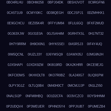
0BO4RLHU
0BOHM258
0BPJ04DK
0BSHJVOT
0C9RGFN6
0CA5T1U9
0CMYI0KC
0D38QEGH
0DCJSPJ1
0DZMHHX1
0E9GCHCU
0EZ05K4R
0FFYUM84
0FLIL6GQ
0FXF2MUD
0G363XJW
0GI31E0A
0GJSAH4M
0GRH7XSL
0H17NT32
0H7Y9RRM
0H9OI0N1
0HYK5SEI
0IA5RSJ3
0IF4Y4UQ
0IM5QCNL
0IUZL33Y
0J6YMSQ9
0JAWX05J
0JMG9NJH
0JX5HAPI
0JXDX9ZM
0K8I19RD
0KA2KHRR
0KCE9EJG
0KFC83WS
0KHXDLT8
0KO7R0BZ
0LA240G7
0LIQ91PM
0LPY3G1Z
0LTLQ0B4
0M40H0CT
0MCMJJJP
0N1LZI50
0NALSI2P
0NFM8HBQ
0O1D2CFA
0O3VCZC0
0OY5HHNM
0P2UDQV4
0P3WEUER
0PHNO5Y4
0PPJIUB7
0PUMEZB4