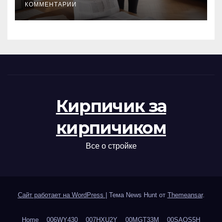
КОММЕНТАРИИ
Кирпичик за
кирпичиком
Все о стройке
Сайт работает на WordPress
|
Тема News Hunt от
Themeansar
.
Home
006WY430
007HXU2Y
00MGT33M
00SAOS5H