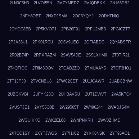
2LN9C5H3
2LVOI55N
2M7YMERZ
2MIQDBKK
2N165DB2
2NFH8OET
2NXDJSMA
2OC6YQYJ
2ODHTNIQ
2OYOC8EB
2P5KVO7J
2PB26F91
2PFU2MB3
2PGICZT7
2PJA33U1
2PK01RCU
2Q6V9UEG
2QFIABDG
2QYABSTR
2R02B74P
2RPXRAZM
2SAV54DE
2SS1XHM0
2T0TIR21
2T4QFIOC
2T8M8OOV
2TGAD2ZO
2TMUAAY5
2TOT3HO1
2TT1JPJ0
2TVCNBU8
2TWC2CET
2U1JCAWR
2UABCBNW
2UBGKVBI
2UFYK23Q
2UHBAVSU
2UT1DWVT
2VA5KTQ4
2VUSTJE1
2VY55Q8B
2W29565T
2W496244
2WADJS4M
2WGUIKKG
2WK2EL88
2WNPNKRH
2WV0ZHMD
2X7CQ1SY
2XYTJWGS
2Y7I1IC2
2YKK8NSK
2YT95AO1