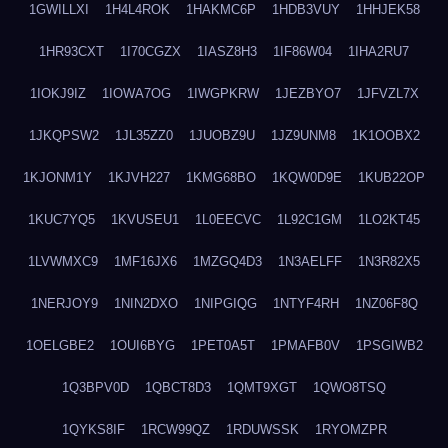
1GWILLXI
1H4L4ROK
1HAKMC6P
1HDB3VUY
1HHJEK58
1HR93CXT
1I70CGZX
1IASZ8H3
1IF86W04
1IHA2RU7
1IOKJ9IZ
1IOWA7OG
1IWGPKRW
1JEZBYO7
1JFVZL7X
1JKQPSW2
1JL35ZZ0
1JUOBZ9U
1JZ9UNM8
1K1OOBX2
1KJONM1Y
1KJVH227
1KMG68BO
1KQW0D9E
1KUB22OP
1KUC7YQ5
1KVUSEU1
1L0EECVC
1L92C1GM
1LO2KT45
1LVWMXC9
1MF16JX6
1MZGQ4D3
1N3AELFF
1N3R82X5
1NERJOY9
1NIN2DXO
1NIPGIQG
1NTYF4RH
1NZ06F8Q
1OELGBE2
1OUI6BYG
1PET0A5T
1PMAFB0V
1PSGIWB2
1Q3BPV0D
1QBCT8D3
1QMT9XGT
1QWO8TSQ
1QYKS8IF
1RCW99QZ
1RDUWSSK
1RYOMZPR