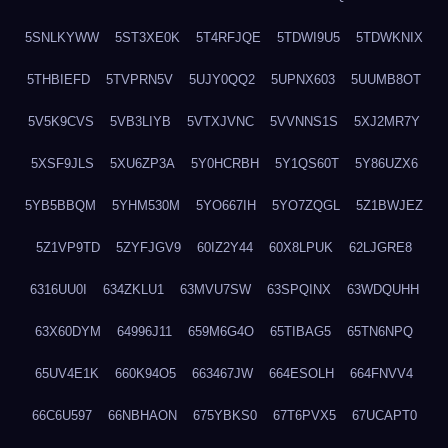
5SNLKYWW
5ST3XE0K
5T4RFJQE
5TDWI9U5
5TDWKNIX
5THBIEFD
5TVPRN5V
5UJY0QQ2
5UPNX603
5UUMB8OT
5V5K9CVS
5VB3LIYB
5VTXJVNC
5VVNNS1S
5XJ2MR7Y
5XSF9JLS
5XU6ZP3A
5Y0HCRBH
5Y1QS60T
5Y86UZX6
5YB5BBQM
5YHM530M
5YO667IH
5YO7ZQGL
5Z1BWJEZ
5Z1VP9TD
5ZYFJGV9
60IZ2Y44
60X8LPUK
62LJGRE8
6316UU0I
634ZKLU1
63MVU7SW
63SPQINX
63WDQUHH
63X60DYM
64996J11
659M6G4O
65TIBAG5
65TN6NPQ
65UV4E1K
660K94O5
663467JW
664ESOLH
664FNVV4
66C6U597
66NBHAON
675YBKS0
67T6PVX5
67UCAPT0