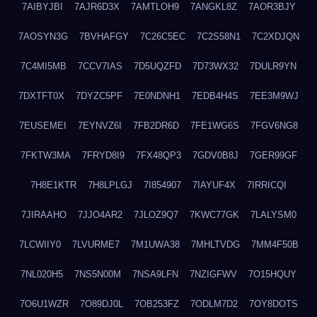
7AIBYJBI
7AJR6D3X
7AMTLOH9
7ANGKL8Z
7AOR3BJY
7AOSYN3G
7BVHAFGY
7C26C5EC
7C2S58N1
7C2XDJQN
7C4MI5MB
7CCV7IAS
7D5UQZFD
7D73WX32
7DULR9YN
7DXTFT0X
7DYZC5PF
7E0NDNH1
7EDB4H4S
7EE3M9WJ
7EUSEMEI
7EYNVZ6I
7FB2DR6D
7FE1WG6S
7FGV6NG8
7FKTW3MA
7FRYD8I9
7FX48QP3
7GDV0B8J
7GER99GF
7H8E1KTR
7H8LPLGJ
7I854907
7IAYUF4X
7IRRICQI
7JIRAAHO
7JJO4AR2
7JLOZ9Q7
7KWC77GK
7LALYSM0
7LCWIIY0
7LVURME7
7M1UWA38
7MHLTVDG
7MM4F50B
7NL020H5
7NS5N00M
7NSA9LFN
7NZIGFWV
7O15HQUY
7O6U1WZR
7O89DJ0L
7OB253FZ
7ODLM7D2
7OY8DOTS