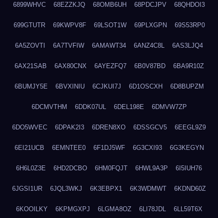
6899WHVC
68EZZKJQ
68OMB6UH
68PDCJPV
68QHDOI3
699GTUTR
69KWPV8F
69LSOT1W
69PLXGPN
69S53RP0
6A5ZOVTI
6A7TVFIW
6AMAWT34
6ANZ4C8L
6AS3LJQ4
6AX21SAB
6AX80CNX
6AYEZFQ7
6B0V87BD
6BA9R10Z
6BUMJY5E
6BVXINIU
6CJKUI7J
6D1OSCXH
6D8BUPZM
6DCMVTHM
6DDK07UL
6DEL198E
6DMVW7ZP
6DO5WVEC
6DPAK2I3
6DREN8XO
6DSSGCV5
6EEGL9Z9
6EI21UCB
6EMNTEE0
6F1DJ5WF
6G3CXI93
6G3KEGYN
6H6L0Z3E
6HD2DCBO
6HM0FQJT
6HWL9A3P
6I5IUH76
6JGSI1UR
6JQL3WKJ
6K3EBPX1
6K3WDMWT
6KDND60Z
6KOOILKY
6KPMGXPJ
6LGMA8OZ
6LI78JDL
6LL59T6X