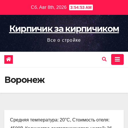
Перейти
Сб. Авг 8th, 2026
3:54:55 AM
к
содержимому
Кирпичик за кирпичиком
Все о стройке
Воронеж
Средняя температура: 20°C, Стоимость отеля: