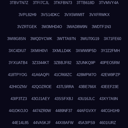
3TBVTN7Z
3TFI7CJL
3TKFBN73
3TTB618D
3TVMVY4A
3VPL82H9
3VS14DKC
3VX5WW8T
3VXFRWKX
3VZRTGEK
3W3MHD4O
3WAD8W9N
3WDTF1N3
3WI8G8SN
3WQDYCWK
3WTTA97N
3WU70G19
3X71FE60
3XC4DIU7
3XMIH0VI
3XMLLD4K
3XWW9P5D
3Y2Z2FMH
3YXUATB4
3Z3344KT
3ZBBJF82
3ZUNKQ9P
40PEO5RM
418TPYOG
41A6AQPI
41CR68ZC
428MPM7O
42EW9PZP
42HIOZNV
42QOZROE
437L5RRA
43BE766X
43EEF23E
43IP3TZ3
43OJ1AEY
43SSFXBJ
43U16JLC
43XY7A9N
441OKOJO
4474ZR0W
4489NF37
44AFGVXY
44CGH1H9
44E14L85
44VA5KJF
44XI8AFW
45A3IPS9
4601IURZ