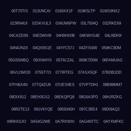
00T70TIS
013UNCAI
0169XX1F
019K5LTP
01WS9NX2
023RN4UI
02SKVUL3
034UW6PW
03L7504Q
03ZRKE69
04CAZD3N
04EDWV8I
04H0HX0B
04KWVG4E
04LI8DHX
04N4JN2X
04QX9S1E
04YFC57J
04ZFIS6W
059KC9DM
05G55WBQ
05IXW4Y0
05T6CZAL
069K7D5M
06FAMUAG
06VLOMOD
0755T7I3
077IRTEG
07ASX5QF
07BDB1DD
07FH6X4N
07TQ4ZU9
07UES9ES
07VPTDH1
08B99MM7
08DIX912
08EH3GS2
08EKQPQ9
08G6A3PD
08HJRZKG
08R2TE13
091V6YQE
0959345H
097C3BE4
09DI9AQ2
09RKK0JO
0A54G2WE
0A7RXWXI
0AG4NTTC
0AYXMFKC