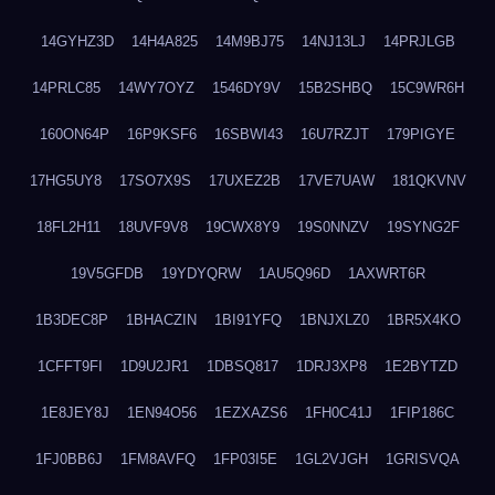
14GYHZ3D
14H4A825
14M9BJ75
14NJ13LJ
14PRJLGB
14PRLC85
14WY7OYZ
1546DY9V
15B2SHBQ
15C9WR6H
160ON64P
16P9KSF6
16SBWI43
16U7RZJT
179PIGYE
17HG5UY8
17SO7X9S
17UXEZ2B
17VE7UAW
181QKVNV
18FL2H11
18UVF9V8
19CWX8Y9
19S0NNZV
19SYNG2F
19V5GFDB
19YDYQRW
1AU5Q96D
1AXWRT6R
1B3DEC8P
1BHACZIN
1BI91YFQ
1BNJXLZ0
1BR5X4KO
1CFFT9FI
1D9U2JR1
1DBSQ817
1DRJ3XP8
1E2BYTZD
1E8JEY8J
1EN94O56
1EZXAZS6
1FH0C41J
1FIP186C
1FJ0BB6J
1FM8AVFQ
1FP03I5E
1GL2VJGH
1GRISVQA