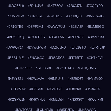
46DGB3L9
46DLKJV6
46KT56QV
4728GJZN
47CQFY0O
47JMVITW
47TRZS70
47W8J2J2
48QJBQ0X
49MZ8W4O
49R1GYE9
49SPF3MJ
49WWVPJU
4B13IA3F
4B1N5SGO
4BOKJ6KQ
4C9HCESS
4D64LFAR
4D90P4CC
4DV2LKB3
4DWPQY14
4DYW6NWM
4DZ5J3RQ
4E402GTO
4E4R43JK
4EE6J1ME
4ENC34CO
4F88GRG8
4FDT5ITF
4GHTKFV1
4GJRPJFP
4GLC8SBG
4GOTUJAD
4GTUQOMS
4H5VY3Z1
4HCW1AJA
4HINPU4S
4HSR603T
4HVMV9QI
4I5H850W
4IL73M3I
4JGM8GIJ
4JH8IPKK
4JS349D2
4K2GFW1N
4K4KVN36
4KML855I
4KNS3G0Y
4KQJIFMI
4KWTO3AT
4LXNH9M8
4M8RR8DW
4NNSAVOG