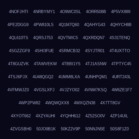
4NOFJHTI
4NRBYMY1
4O9WC0SL
4ORR508B
4P5VX889
4PE2DGG9
4PW810LS
4Q1M7Q60
4QAHYG43
4QHYCH8B
4QL610TS
4QRSJ753
4QVTMIC5
4QXRDQN7
4S31TENQ
4SGZZGF9
4SHI3FUE
4SRMCB32
4SYJTR01
4T4UXTTO
4T8GUZVK
4TAWVEKW
4TBBI1Y5
4TJ1ASNW
4TPTYC45
4TSJ6PJX
4U48QGQ2
4UMM8LXA
4UNHPQM1
4URT243L
4VFMWJZ0
4VGSLXPJ
4VJZYO02
4VNW7KSQ
4W6ZE1F7
4WP2PW82
4WQWQXX8
4WXQZN38
4X7TT8GV
4XYOT662
4XZYAUHI
4YQHH612
4Z52SO0V
4ZP14UIL
4ZVGSBH0
50JO9B1K
50KZ2V9P
50NNJN5E
50S8F1Z0