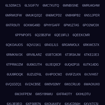
6LSD5KCS
6LSGIF7V
6MC7XUTQ
6MNBISNE
6MRU4GHW
6MRWI2FW
6MUKQ2Q2
6N6MCPD2
6N8H9PB2
6NS1JPER
6NTR3U7I
6OXMG49D
6PHYGAFF
6PM1Z7A5
6PO2WC0X
6PPNPOF5
6Q23B2FW
6QE19FL3
6QEEKCMR
6QKOAUOS
6QVIJ1K1
6R431JL5
6RGMWOLX
6RKWC57X
6RMKNV3X
6RV8LARZ
6SBTC8OR
6T3R3AJM
6TKE2JE3
6TPRWJZM
6U06OJTH
6UJEQ0CF
6UQ42P16
6UTK14DG
6UU9ROQK
6UZUZF6L
6V4POCW2
6V6FZLKN
6VJVHI57
6VQ1DZQ1
6VZACB5E
6W0V02MY
6W1CRLU0
6WAOIUX0
6WJXFPEM
6WSY8NWU
6XFR4OTY
6XIHLDTU
6XL3E0EQ
6XP30R7N
6XQUAXFV
6XUCD56H
6XVXTC5I