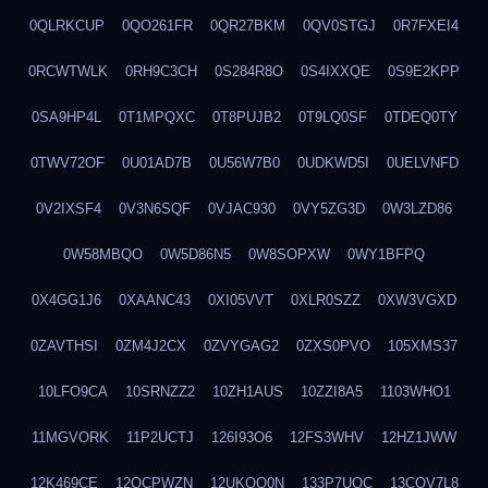
0QLRKCUP
0QO261FR
0QR27BKM
0QV0STGJ
0R7FXEI4
0RCWTWLK
0RH9C3CH
0S284R8O
0S4IXXQE
0S9E2KPP
0SA9HP4L
0T1MPQXC
0T8PUJB2
0T9LQ0SF
0TDEQ0TY
0TWV72OF
0U01AD7B
0U56W7B0
0UDKWD5I
0UELVNFD
0V2IXSF4
0V3N6SQF
0VJAC930
0VY5ZG3D
0W3LZD86
0W58MBQO
0W5D86N5
0W8SOPXW
0WY1BFPQ
0X4GG1J6
0XAANC43
0XI05VVT
0XLR0SZZ
0XW3VGXD
0ZAVTHSI
0ZM4J2CX
0ZVYGAG2
0ZXS0PVO
105XMS37
10LFO9CA
10SRNZZ2
10ZH1AUS
10ZZI8A5
1103WHO1
11MGVORK
11P2UCTJ
126I93O6
12FS3WHV
12HZ1JWW
12K469CE
12QCPWZN
12UKQO0N
133P7UOC
13COV7L8