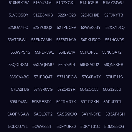
510NBX1W
5160U7JM
51D7XGKL
51JUGSIB
51MY24WU
51VJOSDY
51ZE8MKB
522X4O28
52D4GH9B
52FJKYTB
52MOA4HC
52SYO0Q2
52TPECFV
52W5K0BY
52XXY91Q
53ATDBWI
53EKZAMH
53Z8FUAW
54PKU5CO
551HGV0S
553WPS4S
55FLR3W1
55IE9L4V
55JKJF3L
55NCOA72
55QDIRSM
55XAQHMU
56975PIR
56GSA0U2
56QN3KEB
56SCV4BG
571FDQ4T
5771DEGW
57G6BV7Y
57IUFJJS
57LA2HJ6
57N9R0VG
57Z141YR
584ZQC53
58G12L5U
595U946N
59BSESDJ
59FRMR7X
59T11ZKH
5AFUR9TL
5AOPNSAW
5AQL07P2
5ASS9KJO
5AY4N3YE
5B3AF4SH
5CDCU7YL
5CWV233T
5DFYUFZ0
5DKYT31C
5DM253CG