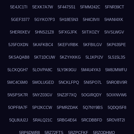
5E4JC1TI
5EXK7A7W
5F447S51
5FMM242C
5FNR39CT
5GEF3377
5GYKO7P3
5H18E5N3
5H4C8VII
5HANI4XK
5HER0XEV
5HNS21Z8
5IFXGJFK
5IITXOZY
5IVSLWGV
5J5FOXDN
5KAFKBC4
5KEFVRBK
5KFBILGV
5KP635PE
5KSAQAB8
5KT1DCUW
5KZYHXKG
5L1KPI2V
5L515L3S
5LCKQGH7
5LOVPA8C
5LY0K9GU
5M4U4YA3
5M8JMWFU
5MC4C6M0
5MOLUGED
5NCKLFPQ
5NI5PO7L
5NROBV9R
5NSPSK7R
5NYZ03GV
5NZ2F7XQ
5OGIRQDY
5OIXNVW6
5OPF8A7F
5PI2KCCW
5PMRZDAK
5Q7NY9BS
5QDQI5F8
5QL8UU2J
5RALQ21C
5RBG4E64
5RCDBBFD
5ROV8T2I
5RP6DWR8
5RZ72FTS
5RZPCFKF
5RZQDHMO