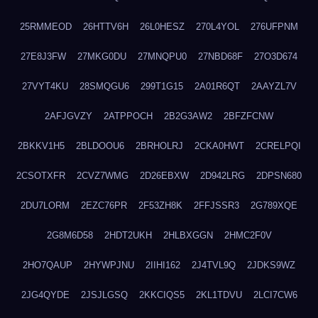
25RMMEOD
26HTTV6H
26L0HESZ
270L4YOL
276UFPNM
27E8J3FW
27MKG0DU
27MNQPU0
27NBD68F
27O3D674
27VYT4KU
28SMQGU6
299T1G15
2A01R6QT
2AAYZL7V
2AFJGVZY
2ATPPOCH
2B2G3AW2
2BFZFCNW
2BKKV1H5
2BLDOOU6
2BRHOLRJ
2CKA0HWT
2CRELPQI
2CSOTXFR
2CVZ7WMG
2D26EBXW
2D942LRG
2DPSN680
2DU7LORM
2EZC76PR
2F53ZH8K
2FFJSSR3
2G789XQE
2G8M6D58
2HDT2UKH
2HLBXGGN
2HMC2F0V
2HO7QAUP
2HYWPJNU
2IIHI162
2J4TVL9Q
2JDKS9WZ
2JG4QYDE
2JSJLGSQ
2KKCIQS5
2KL1TDVU
2LCI7CW6