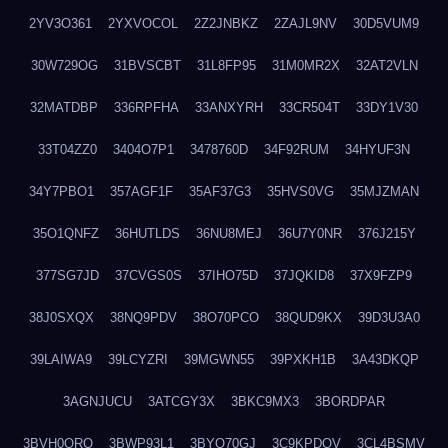
2YV3O361
2YXVOCOL
2Z2JNBKZ
2ZAJL9NV
30D5VUM9
30W729OG
31BVSCBT
31L8FP95
31M0MR2X
32AT2VLN
32MATDBP
336RPFHA
33ANXYRH
33CR504T
33DY1V30
33T04ZZ0
3404O7P1
3478760D
34F92RUM
34HYUF3N
34Y7PBO1
357AGF1F
35AF37G3
35HVS0VG
35MJZMAN
35O1QNFZ
36HUTLDS
36NU8MEJ
36U7Y0NR
376J215Y
377SG7JD
37CVGS0S
37IHO75D
37JQKID8
37X9FZP9
38J0SXQX
38NQ9PDV
38O70PCO
38QUD9KX
39D3U3A0
39LAIWA9
39LCYZRI
39MGWN55
39PXKH1B
3A43DKQP
3AGNJUCU
3ATCGY3X
3BKC9MX3
3BORDPAR
3BVH0QRQ
3BWP93L1
3BYQ70GJ
3C9KPDQV
3CL4BSMV