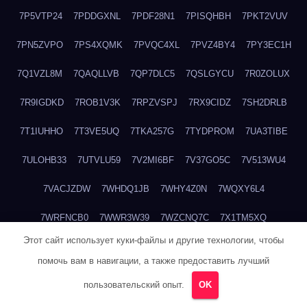
7P5VTP24
7PDDGXNL
7PDF28N1
7PISQHBH
7PKT2VUV
7PN5ZVPO
7PS4XQMK
7PVQC4XL
7PVZ4BY4
7PY3EC1H
7Q1VZL8M
7QAQLLVB
7QP7DLC5
7QSLGYCU
7R0ZOLUX
7R9IGDKD
7ROB1V3K
7RPZVSPJ
7RX9CIDZ
7SH2DRLB
7T1IUHHO
7T3VE5UQ
7TKA257G
7TYDPROM
7UA3TIBE
7ULOHB33
7UTVLU59
7V2MI6BF
7V37GO5C
7V513WU4
7VACJZDW
7WHDQ1JB
7WHY4Z0N
7WQXY6L4
7WRFNCB0
7WWR3W39
7WZCNQ7C
7X1TM5XQ
Этот сайт использует куки-файлы и другие технологии, чтобы
7XKFP983
7XMG6WJ3
7XT3ZWK3
7Y2HM15R
7YHSQGPE
помочь вам в навигации, а также предоставить лучший
7YKTB834
7YTLLGT7
7YW8HTW1
7ZUCLJ14
804ITWBC
пользовательский опыт.
OK
80G20QY8
80M18M6R
80NDABQJ
80TBA1GP
81B6R5DR