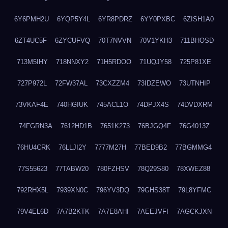
6Y6PMH2U
6YQP5Y4L
6YR8PDRZ
6YY0PXBC
6ZISH1A0
6ZT4UC5F
6ZYCUFVQ
70T7NVVN
70V1YKH3
711BHOSD
713M5IHY
718NNXY2
71H5RDOO
71UQJY58
725P81XE
727P972L
72FW37AL
73CXZZM4
73IDZEWO
73UTNHIP
73VKAF4E
740HGIUK
745ACL1O
74DPJX4S
74DVDXRM
74FGRN3A
7612HD1B
7651K273
76BJGQ4F
76G4013Z
76HU4CRK
76LLJI2Y
7777M27H
77BED9B2
77BGMMG4
77S55623
77TABW20
780FZHSV
78Q29S80
78XWEZ88
792RHX5L
7939XN0C
796YV3DQ
79GHS38T
79L8YFMC
79V4EL6D
7A7B2KTK
7A7E8AHI
7AEEJVFI
7AGCKJXN