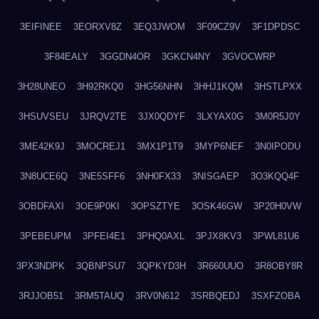
3EIFINEE
3EORXV8Z
3EQ3JWOM
3F09CZ9V
3F1DPDSC
3F84EALY
3GGDN4OR
3GKCN4NY
3GVOCWRP
3H28UNEO
3H92RKQ0
3HG56NHN
3HHJ1KQM
3HSTLPXX
3HSUVSEU
3JRQV2TE
3JX0QDYF
3LXYAX0G
3M0R5J0Y
3ME42K9J
3MOCREJ1
3MX1P1T9
3MYP6NEF
3N0IPODU
3N8UCE6Q
3NE5SFF6
3NH0FX33
3NISGAEP
3O3KQQ4F
3OBDFAXI
3OE9P0KI
3OPSZTYE
3OSK46GW
3P20H0VW
3PEBEUPM
3PFEI4E1
3PHQ0AXL
3PJX8KV3
3PWL81U6
3PX3NDPK
3QBNPSU7
3QPKYD3H
3R660UUO
3R8OBY8R
3RJJOB51
3RM5TAUQ
3RV0N612
3SRBQEDJ
3SXFZOBA