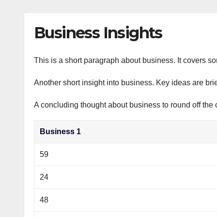
р
p
l
а
Business Insights
a
в
s
и
s
This is a short paragraph about business. It covers s
т
n
ь
Another short insight into business. Key ideas are bri
i
A concluding thought about business to round off the 
k
i
Business 1
59
24
48