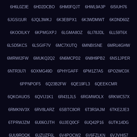
6H6L0Z3E
6HD2DCBO
6HM0FQJT
6HWL9A3P
6I5IUH76
6JGSI1UR
6JQL3WKJ
6K3EBPX1
6K3WDMWT
6KDND60Z
6KOOILKY
6KPMGXPJ
6LGMA8OZ
6LI78JDL
6LL59T6X
6LSD5KCS
6LSGIF7V
6MC7XUTQ
6MNBISNE
6MRU4GHW
6MRWI2FW
6MUKQ2Q2
6N6MCPD2
6N8H9PB2
6NS1JPER
6NTR3U7I
6OXMG49D
6PHYGAFF
6PM1Z7A5
6PO2WC0X
6PPNPOF5
6Q23B2FW
6QE19FL3
6QEEKCMR
6QKOAUOS
6QVIJ1K1
6R431JL5
6RGMWOLX
6RKWC57X
6RMKNV3X
6RV8LARZ
6SBTC8OR
6T3R3AJM
6TKE2JE3
6TPRWJZM
6U06OJTH
6UJEQ0CF
6UQ42P16
6UTK14DG
6UU9ROQK
6UZUZF6L
6V4POCW2
6V6FZLKN
6VJVHI57