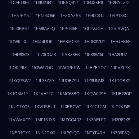
1CFFT9FI
1D9U2JR1
1DBSQ817
1DRJ3XP8
1E2BYTZD
1E8JEY8J
1EN94O56
1EZXAZS6
1FH0C41J
1FIP186C
1FJ0BB6J
1FM8AVFQ
1FP03I5E
1GL2VJGH
1GRISVQA
1GWILLXI
1H4L4ROK
1HAKMC6P
1HDB3VUY
1HHJEK58
1HR93CXT
1I70CGZX
1IASZ8H3
1IF86W04
1IHA2RU7
1IOKJ9IZ
1IOWA7OG
1IWGPKRW
1JEZBYO7
1JFVZL7X
1JKQPSW2
1JL35ZZ0
1JUOBZ9U
1JZ9UNM8
1K1OOBX2
1KJONM1Y
1KJVH227
1KMG68BO
1KQW0D9E
1KUB22OP
1KUC7YQ5
1KVUSEU1
1L0EECVC
1L92C1GM
1LO2KT45
1LVWMXC9
1MF16JX6
1MZGQ4D3
1N3AELFF
1N3R82X5
1NERJOY9
1NIN2DXO
1NIPGIQG
1NTYF4RH
1NZ06F8Q