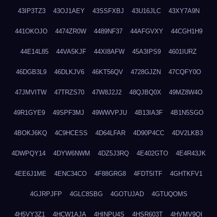
43IP3TZ3
43OJ1AEY
43SSFXBJ
43U16JLC
43XY7A9N
441OKOJO
4474ZR0W
4489NF37
44AFGVXY
44CGH1H9
44E14L85
44VA5KJF
44XI8AFW
45A3IPS9
4601IURZ
46DGB3L9
46DLKJV6
46KT56QV
4728GJZN
47CQFY0O
47JMVITW
47TRZS70
47W8J2J2
48QJBQ0X
49MZ8W4O
49R1GYE9
49SPF3MJ
49WWVPJU
4B13IA3F
4B1N5SGO
4BOKJ6KQ
4C9HCESS
4D64LFAR
4D90P4CC
4DV2LKB3
4DWPQY14
4DYW6NWM
4DZ5J3RQ
4E402GTO
4E4R43JK
4EE6J1ME
4ENC34CO
4F88GRG8
4FDT5ITF
4GHTKFV1
4GJRPJFP
4GLC8SBG
4GOTUJAD
4GTUQOMS
4H5VY3Z1
4HCW1AJA
4HINPU4S
4HSR603T
4HVMV9QI