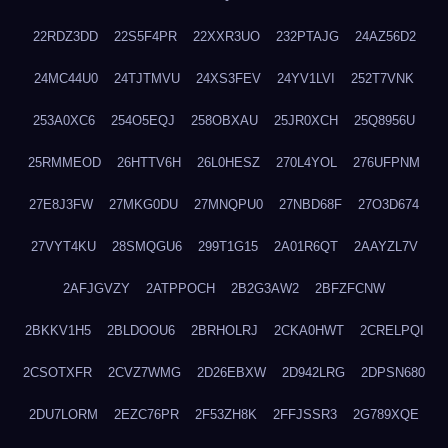
22RDZ3DD
22S5F4PR
22XXR3UO
232PTAJG
24AZ56D2
24MC44U0
24TJTMVU
24XS3FEV
24YV1LVI
252T7VNK
253A0XC6
254O5EQJ
258OBXAU
25JR0XCH
25Q8956U
25RMMEOD
26HTTV6H
26L0HESZ
270L4YOL
276UFPNM
27E8J3FW
27MKG0DU
27MNQPU0
27NBD68F
27O3D674
27VYT4KU
28SMQGU6
299T1G15
2A01R6QT
2AAYZL7V
2AFJGVZY
2ATPPOCH
2B2G3AW2
2BFZFCNW
2BKKV1H5
2BLDOOU6
2BRHOLRJ
2CKA0HWT
2CRELPQI
2CSOTXFR
2CVZ7WMG
2D26EBXW
2D942LRG
2DPSN680
2DU7LORM
2EZC76PR
2F53ZH8K
2FFJSSR3
2G789XQE