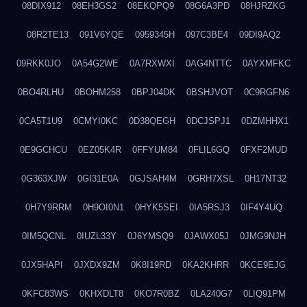
08DIX912
08EH3GS2
08EKQPQ9
08G6A3PD
08HJRZKG
08R2TE13
091V6YQE
0959345H
097C3BE4
09DI9AQ2
09RKK0JO
0A54G2WE
0A7RXWXI
0AG4NTTC
0AYXMFKC
0BO4RLHU
0BOHM258
0BPJ04DK
0BSHJVOT
0C9RGFN6
0CA5T1U9
0CMYI0KC
0D38QEGH
0DCJSPJ1
0DZMHHX1
0E9GCHCU
0EZ05K4R
0FFYUM84
0FLIL6GQ
0FXF2MUD
0G363XJW
0GI31E0A
0GJSAH4M
0GRH7XSL
0H17NT32
0H7Y9RRM
0H9OI0N1
0HYK5SEI
0IA5RSJ3
0IF4Y4UQ
0IM5QCNL
0IUZL33Y
0J6YMSQ9
0JAWX05J
0JMG9NJH
0JX5HAPI
0JXDX9ZM
0K8I19RD
0KA2KHRR
0KCE9EJG
0KFC83WS
0KHXDLT8
0KO7R0BZ
0LA240G7
0LIQ91PM