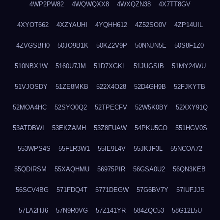
4WP2PW82
4WQWQXX8
4WXQZN38
4X7TT8GV
4XYOT662
4XZYAUHI
4YQHH612
4Z52SO0V
4ZP14UIL
4ZVGSBH0
50JO9B1K
50KZ2V9P
50NNJN5E
50S8F1Z0
510NBX1W
5160U7JM
51D7XGKL
51JUGSIB
51MY24WU
51VJOSDY
51ZE8MKB
522X4O28
52D4GH9B
52FJKYTB
52MOA4HC
52SYO0Q2
52TPECFV
52W5K0BY
52XXY91Q
53ATDBWI
53EKZAMH
53Z8FUAW
54PKU5CO
551HGV0S
553WPS4S
55FLR3W1
55IE9L4V
55JKJF3L
55NCOA72
55QDIRSM
55XAQHMU
56975PIR
56GSA0U2
56QN3KEB
56SCV4BG
571FDQ4T
5771DEGW
57G6BV7Y
57IUFJJS
57LA2HJ6
57N9R0VG
57Z141YR
584ZQC53
58G12L5U