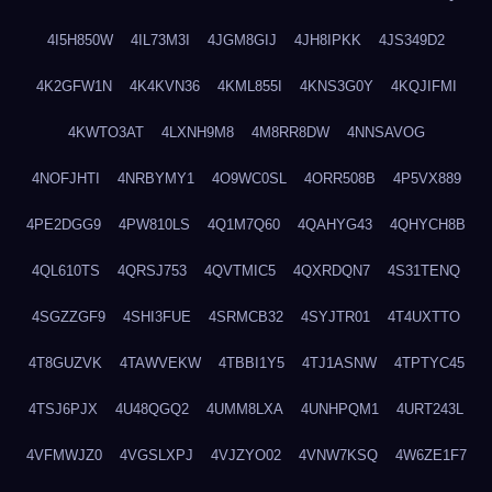
4I5H850W
4IL73M3I
4JGM8GIJ
4JH8IPKK
4JS349D2
4K2GFW1N
4K4KVN36
4KML855I
4KNS3G0Y
4KQJIFMI
4KWTO3AT
4LXNH9M8
4M8RR8DW
4NNSAVOG
4NOFJHTI
4NRBYMY1
4O9WC0SL
4ORR508B
4P5VX889
4PE2DGG9
4PW810LS
4Q1M7Q60
4QAHYG43
4QHYCH8B
4QL610TS
4QRSJ753
4QVTMIC5
4QXRDQN7
4S31TENQ
4SGZZGF9
4SHI3FUE
4SRMCB32
4SYJTR01
4T4UXTTO
4T8GUZVK
4TAWVEKW
4TBBI1Y5
4TJ1ASNW
4TPTYC45
4TSJ6PJX
4U48QGQ2
4UMM8LXA
4UNHPQM1
4URT243L
4VFMWJZ0
4VGSLXPJ
4VJZYO02
4VNW7KSQ
4W6ZE1F7