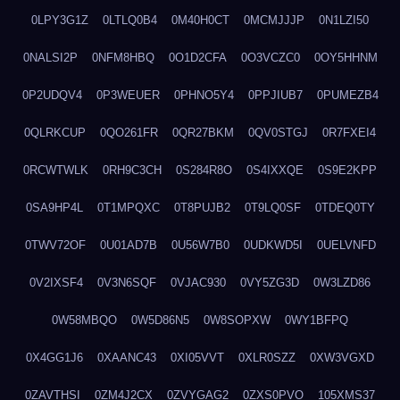
0LPY3G1Z
0LTLQ0B4
0M40H0CT
0MCMJJJP
0N1LZI50
0NALSI2P
0NFM8HBQ
0O1D2CFA
0O3VCZC0
0OY5HHNM
0P2UDQV4
0P3WEUER
0PHNO5Y4
0PPJIUB7
0PUMEZB4
0QLRKCUP
0QO261FR
0QR27BKM
0QV0STGJ
0R7FXEI4
0RCWTWLK
0RH9C3CH
0S284R8O
0S4IXXQE
0S9E2KPP
0SA9HP4L
0T1MPQXC
0T8PUJB2
0T9LQ0SF
0TDEQ0TY
0TWV72OF
0U01AD7B
0U56W7B0
0UDKWD5I
0UELVNFD
0V2IXSF4
0V3N6SQF
0VJAC930
0VY5ZG3D
0W3LZD86
0W58MBQO
0W5D86N5
0W8SOPXW
0WY1BFPQ
0X4GG1J6
0XAANC43
0XI05VVT
0XLR0SZZ
0XW3VGXD
0ZAVTHSI
0ZM4J2CX
0ZVYGAG2
0ZXS0PVO
105XMS37