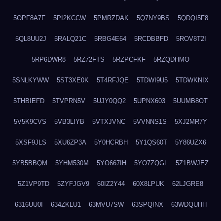
5OPF8A7F
5PI2KCCW
5PMRZDAK
5Q7NY9BS
5QDQI5F8
5QL8UU2J
5RALQ21C
5RBG4E64
5RCDBBFD
5ROV8T2I
5RP6DWR8
5RZ72FTS
5RZPCFKF
5RZQDHMO
5SNLKYWW
5ST3XE0K
5T4RFJQE
5TDWI9U5
5TDWKNIX
5THBIEFD
5TVPRN5V
5UJY0QQ2
5UPNX603
5UUMB8OT
5V5K9CVS
5VB3LIYB
5VTXJVNC
5VVNNS1S
5XJ2MR7Y
5XSF9JLS
5XU6ZP3A
5Y0HCRBH
5Y1QS60T
5Y86UZX6
5YB5BBQM
5YHM530M
5YO667IH
5YO7ZQGL
5Z1BWJEZ
5Z1VP9TD
5ZYFJGV9
60IZ2Y44
60X8LPUK
62LJGRE8
6316UU0I
634ZKLU1
63MVU7SW
63SPQINX
63WDQUHH