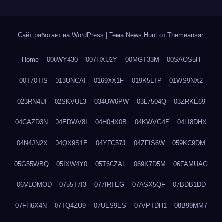
Сайт работает на WordPress
|
Тема News Hunt от
Themeansar
.
Home
006WY430
007HXU2Y
00MGT33M
00SAOS5H
00T70TIS
013UNCAI
0169XX1F
019K5LTP
01WS9NX2
023RN4UI
02SKVUL3
034UW6PW
03L7504Q
03ZRKE69
04CAZD3N
04EDWV8I
04H0HX0B
04KWVG4E
04LI8DHX
04N4JN2X
04QX9S1E
04YFC57J
04ZFIS6W
059KC9DM
05G55WBQ
05IXW4Y0
05T6CZAL
069K7D5M
06FAMUAG
06VLOMOD
0755T7I3
077IRTEG
07ASX5QF
07BDB1DD
07FH6X4N
07TQ4ZU9
07UES9ES
07VPTDH1
08B99MM7