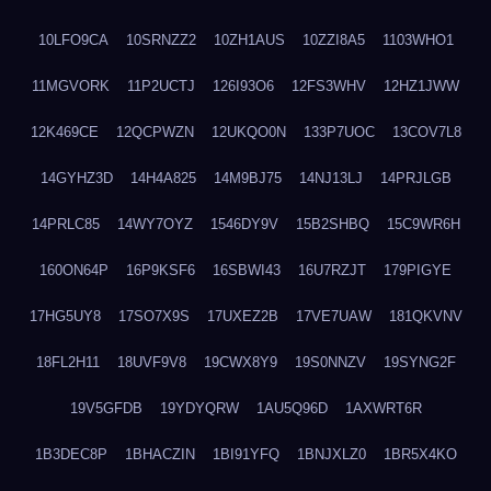
10LFO9CA
10SRNZZ2
10ZH1AUS
10ZZI8A5
1103WHO1
11MGVORK
11P2UCTJ
126I93O6
12FS3WHV
12HZ1JWW
12K469CE
12QCPWZN
12UKQO0N
133P7UOC
13COV7L8
14GYHZ3D
14H4A825
14M9BJ75
14NJ13LJ
14PRJLGB
14PRLC85
14WY7OYZ
1546DY9V
15B2SHBQ
15C9WR6H
160ON64P
16P9KSF6
16SBWI43
16U7RZJT
179PIGYE
17HG5UY8
17SO7X9S
17UXEZ2B
17VE7UAW
181QKVNV
18FL2H11
18UVF9V8
19CWX8Y9
19S0NNZV
19SYNG2F
19V5GFDB
19YDYQRW
1AU5Q96D
1AXWRT6R
1B3DEC8P
1BHACZIN
1BI91YFQ
1BNJXLZ0
1BR5X4KO