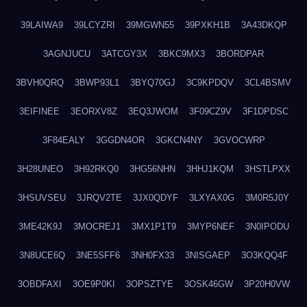
39LAIWA9
39LCYZRI
39MGWN55
39PXKH1B
3A43DKQP
3AGNJUCU
3ATCGY3X
3BKC9MX3
3BORDPAR
3BVH0QRQ
3BWP93L1
3BYQ70GJ
3C9KPDQV
3CL4BSMV
3EIFINEE
3EORXV8Z
3EQ3JWOM
3F09CZ9V
3F1DPDSC
3F84EALY
3GGDN4OR
3GKCN4NY
3GVOCWRP
3H28UNEO
3H92RKQ0
3HG56NHN
3HHJ1KQM
3HSTLPXX
3HSUVSEU
3JRQV2TE
3JX0QDYF
3LXYAX0G
3M0R5J0Y
3ME42K9J
3MOCREJ1
3MX1P1T9
3MYP6NEF
3N0IPODU
3N8UCE6Q
3NE5SFF6
3NH0FX33
3NISGAEP
3O3KQQ4F
3OBDFAXI
3OE9P0KI
3OPSZTYE
3OSK46GW
3P20H0VW