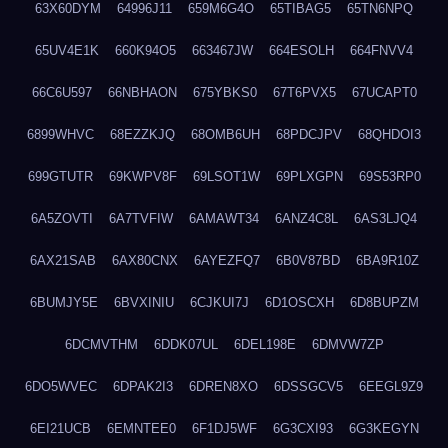
63X60DYM
64996J11
659M6G4O
65TIBAG5
65TN6NPQ
65UV4E1K
660K94O5
663467JW
664ESOLH
664FNVV4
66C6U597
66NBHAON
675YBKS0
67T6PVX5
67UCAPT0
6899WHVC
68EZZKJQ
68OMB6UH
68PDCJPV
68QHDOI3
699GTUTR
69KWPV8F
69LSOT1W
69PLXGPN
69S53RP0
6A5ZOVTI
6A7TVFIW
6AMAWT34
6ANZ4C8L
6AS3LJQ4
6AX21SAB
6AX80CNX
6AYEZFQ7
6B0V87BD
6BA9R10Z
6BUMJY5E
6BVXINIU
6CJKUI7J
6D1OSCXH
6D8BUPZM
6DCMVTHM
6DDK07UL
6DEL198E
6DMVW7ZP
6DO5WVEC
6DPAK2I3
6DREN8XO
6DSSGCV5
6EEGL9Z9
6EI21UCB
6EMNTEE0
6F1DJ5WF
6G3CXI93
6G3KEGYN