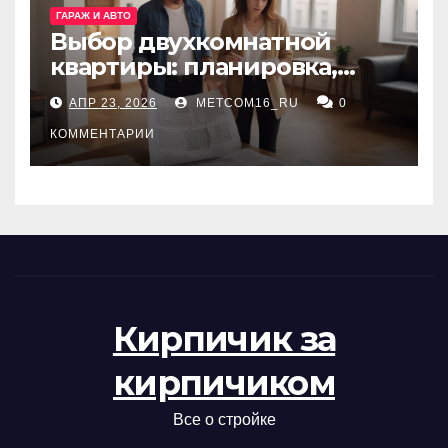
ГАРАЖ И АВТО
Выбор двухкомнатной
квартиры: планировка,
состояние жилья и
АПР 23, 2026
METCOM16_RU
0
проверка документов
КОММЕНТАРИИ
Кирпичик за
кирпичиком
Все о стройке