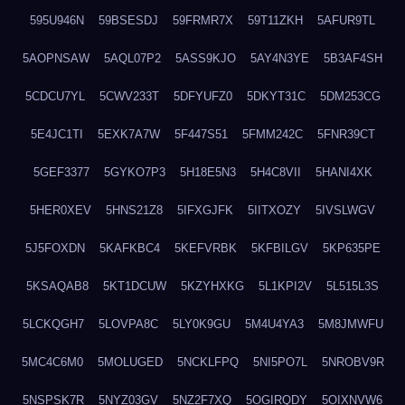
595U946N
59BSESDJ
59FRMR7X
59T11ZKH
5AFUR9TL
5AOPNSAW
5AQL07P2
5ASS9KJO
5AY4N3YE
5B3AF4SH
5CDCU7YL
5CWV233T
5DFYUFZ0
5DKYT31C
5DM253CG
5E4JC1TI
5EXK7A7W
5F447S51
5FMM242C
5FNR39CT
5GEF3377
5GYKO7P3
5H18E5N3
5H4C8VII
5HANI4XK
5HER0XEV
5HNS21Z8
5IFXGJFK
5IITXOZY
5IVSLWGV
5J5FOXDN
5KAFKBC4
5KEFVRBK
5KFBILGV
5KP635PE
5KSAQAB8
5KT1DCUW
5KZYHXKG
5L1KPI2V
5L515L3S
5LCKQGH7
5LOVPA8C
5LY0K9GU
5M4U4YA3
5M8JMWFU
5MC4C6M0
5MOLUGED
5NCKLFPQ
5NI5PO7L
5NROBV9R
5NSPSK7R
5NYZ03GV
5NZ2F7XQ
5OGIRQDY
5OIXNVW6