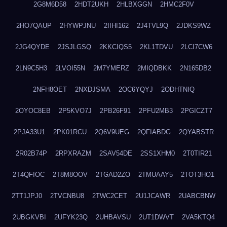
2G8M6D58
2HDT2UKH
2HLBXGGN
2HMC2F0V
2HO7QAUP
2HYWPJNU
2IIHI162
2J4TVL9Q
2JDKS9WZ
2JG4QYDE
2JSJLGSQ
2KKCIQS5
2KL1TDVU
2LCI7CW6
2LN9C5H3
2LVOI55N
2M7YMERZ
2MIQDBKK
2N165DB2
2NFH8OET
2NXDJSMA
2OC6YQYJ
2ODHTNIQ
2OYOC8EB
2P5KVO7J
2PB26F91
2PFU2MB3
2PGICZT7
2PJA33U1
2PK01RCU
2Q6V9UEG
2QFIABDG
2QYABSTR
2R02B74P
2RPXRAZM
2SAV54DE
2SS1XHM0
2T0TIR21
2T4QFIOC
2T8M8OOV
2TGAD2ZO
2TMUAAY5
2TOT3HO1
2TT1JPJ0
2TVCNBU8
2TWC2CET
2U1JCAWR
2UABCBNW
2UBGKVBI
2UFYK23Q
2UHBAVSU
2UT1DWVT
2VA5KTQ4