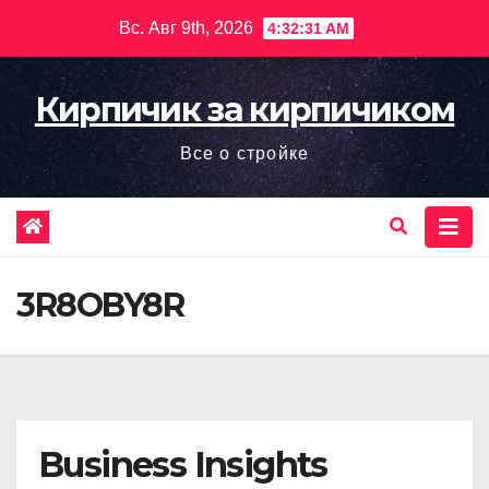
Перейти
Вс. Авг 9th, 2026
4:32:32 AM
к
содержимому
Кирпичик за кирпичиком
Все о стройке
3R8OBY8R
Business Insights