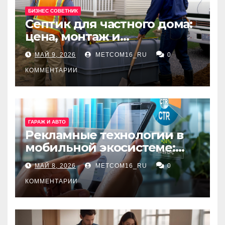
БИЗНЕС СОВЕТНИК
Септик для частного дома:
цена, монтаж и
организация автономной
МАЙ 9, 2026
METCOM16_RU
0
канализации
КОММЕНТАРИИ
ГАРАЖ И АВТО
Рекламные технологии в
мобильной экосистеме:
ключевые сервисы и
МАЙ 8, 2026
METCOM16_RU
0
принципы работы
КОММЕНТАРИИ