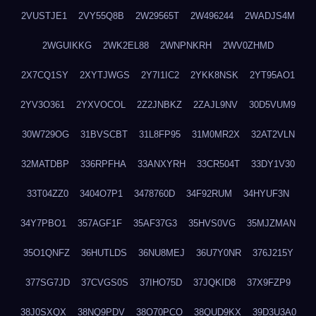
2VUSTJE1
2VY55Q8B
2W29565T
2W496244
2WADJS4M
2WGUIKKG
2WK2EL88
2WNPNKRH
2WV0ZHMD
2X7CQ1SY
2XYTJWGS
2Y7I1IC2
2YKK8NSK
2YT95AO1
2YV3O361
2YXVOCOL
2Z2JNBKZ
2ZAJL9NV
30D5VUM9
30W729OG
31BVSCBT
31L8FP95
31M0MR2X
32AT2VLN
32MATDBP
336RPFHA
33ANXYRH
33CR504T
33DY1V30
33T04ZZ0
3404O7P1
3478760D
34F92RUM
34HYUF3N
34Y7PBO1
357AGF1F
35AF37G3
35HVS0VG
35MJZMAN
35O1QNFZ
36HUTLDS
36NU8MEJ
36U7Y0NR
376J215Y
377SG7JD
37CVGS0S
37IHO75D
37JQKID8
37X9FZP9
38J0SXQX
38NQ9PDV
38O70PCO
38QUD9KX
39D3U3A0