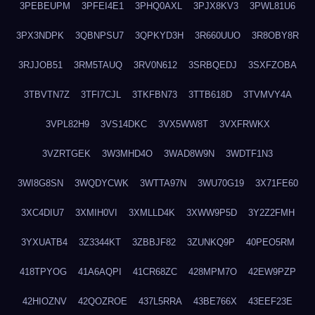
3PEBEUPM
3PFEI4E1
3PHQ0AXL
3PJX8KV3
3PWL81U6
3PX3NDPK
3QBNPSU7
3QPKYD3H
3R660UUO
3R8OBY8R
3RJJOB51
3RM5TAUQ
3RV0N612
3SRBQEDJ
3SXFZOBA
3TBVTN7Z
3TFI7CJL
3TKFBN73
3TTB618D
3TVMVY4A
3VPL82H9
3VS14DKC
3VX5WW8T
3VXFRWKX
3VZRTGEK
3W3MHD4O
3WAD8W9N
3WDTF1N3
3WI8G8SN
3WQDYCWK
3WTTA97N
3WU70G19
3X71FE60
3XC4DIU7
3XMIH0VI
3XMLLD4K
3XWW9P5D
3Y2Z2FMH
3YXUATB4
3Z3344KT
3ZBBJF82
3ZUNKQ9P
40PEO5RM
418TPYOG
41A6AQPI
41CR68ZC
428MPM7O
42EW9PZP
42HIOZNV
42QOZROE
437L5RRA
43BE766X
43EEF23E