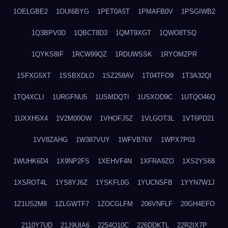
1OELGBE2
1OUI6BYG
1PET0A5T
1PMAFB0V
1PSGIWB2
1Q3BPV0D
1QBCT8D3
1QMT9XGT
1QWO8TSQ
1QYKS8IF
1RCW99QZ
1RDUWSSK
1RYOMZPR
1SFXG5XT
1SSBXDLO
1SZ258AV
1T04TFO9
1T3A32QI
1TQ4XCLI
1URGFNU5
1USMDQTI
1USXOD9C
1UTQO46Q
1UXXH5X4
1V2M00OW
1VHOFJ5Z
1VLGOT3L
1VT6PD21
1VV8ZAHG
1W387VUY
1WFVB76Y
1WPX7P03
1WUHK6D4
1X9NP2FS
1XEHVF4N
1XFRA9ZO
1XS2YS68
1XSROT4L
1YS8YJ6Z
1YSKFL0G
1YUCNSFB
1YYN7W1J
1Z1US2M8
1ZLGWTF7
1ZOCGLFM
206VNFLF
20GH4EFO
2110Y7UD
21J9UIA6
2254Q10C
226DDKTL
22R2IX7P