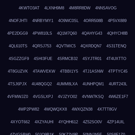
4KWTO3AT
4LXNH9M8
4M8RR8DW
4NNSAVOG
4NOFJHTI
4NRBYMY1
4O9WC0SL
4ORR508B
4P5VX889
4PE2DGG9
4PW810LS
4Q1M7Q60
4QAHYG43
4QHYCH8B
4QL610TS
4QRSJ753
4QVTMIC5
4QXRDQN7
4S31TENQ
4SGZZGF9
4SHI3FUE
4SRMCB32
4SYJTR01
4T4UXTTO
4T8GUZVK
4TAWVEKW
4TBBI1Y5
4TJ1ASNW
4TPTYC45
4TSJ6PJX
4U48QGQ2
4UMM8LXA
4UNHPQM1
4URT243L
4VFMWJZ0
4VGSLXPJ
4VJZYO02
4VNW7KSQ
4W6ZE1F7
4WP2PW82
4WQWQXX8
4WXQZN38
4X7TT8GV
4XYOT662
4XZYAUHI
4YQHH612
4Z52SO0V
4ZP14UIL
4ZVGSBH0
50JO9B1K
50KZ2V9P
50NNJN5E
50S8F1Z0