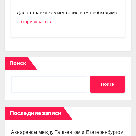
a
A
kl
в
m
p
a
и
Для отправки комментария вам необходимо
p
ss
ть
авторизоваться
.
ni
ki
Поиск
Поиск
Последние записи
Авиарейсы между Ташкентом и Екатеринбургом