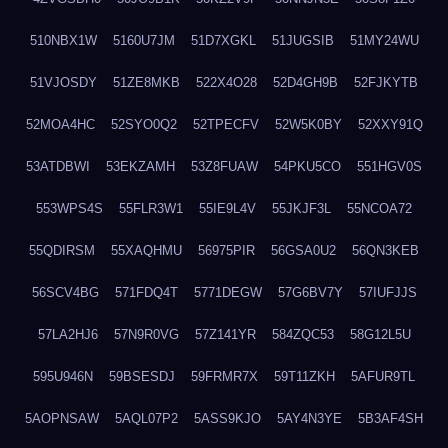
510NBX1W
5160U7JM
51D7XGKL
51JUGSIB
51MY24WU
51VJOSDY
51ZE8MKB
522X4O28
52D4GH9B
52FJKYTB
52MOA4HC
52SYO0Q2
52TPECFV
52W5K0BY
52XXY91Q
53ATDBWI
53EKZAMH
53Z8FUAW
54PKU5CO
551HGV0S
553WPS4S
55FLR3W1
55IE9L4V
55JKJF3L
55NCOA72
55QDIRSM
55XAQHMU
56975PIR
56GSA0U2
56QN3KEB
56SCV4BG
571FDQ4T
5771DEGW
57G6BV7Y
57IUFJJS
57LA2HJ6
57N9R0VG
57Z141YR
584ZQC53
58G12L5U
595U946N
59BSESDJ
59FRMR7X
59T11ZKH
5AFUR9TL
5AOPNSAW
5AQL07P2
5ASS9KJO
5AY4N3YE
5B3AF4SH