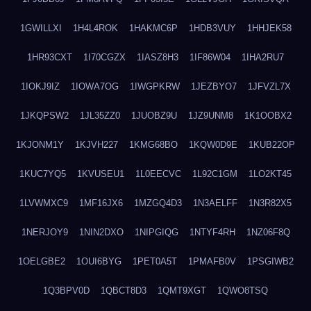
1GWILLXI
1H4L4ROK
1HAKMC6P
1HDB3VUY
1HHJEK58
1HR93CXT
1I70CGZX
1IASZ8H3
1IF86W04
1IHA2RU7
1IOKJ9IZ
1IOWA7OG
1IWGPKRW
1JEZBYO7
1JFVZL7X
1JKQPSW2
1JL35ZZ0
1JUOBZ9U
1JZ9UNM8
1K1OOBX2
1KJONM1Y
1KJVH227
1KMG68BO
1KQW0D9E
1KUB22OP
1KUC7YQ5
1KVUSEU1
1L0EECVC
1L92C1GM
1LO2KT45
1LVWMXC9
1MF16JX6
1MZGQ4D3
1N3AELFF
1N3R82X5
1NERJOY9
1NIN2DXO
1NIPGIQG
1NTYF4RH
1NZ06F8Q
1OELGBE2
1OUI6BYG
1PET0A5T
1PMAFB0V
1PSGIWB2
1Q3BPV0D
1QBCT8D3
1QMT9XGT
1QWO8TSQ