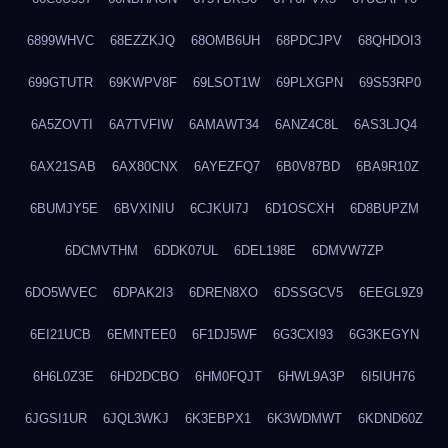
6899WHVC
68EZZKJQ
68OMB6UH
68PDCJPV
68QHDOI3
699GTUTR
69KWPV8F
69LSOT1W
69PLXGPN
69S53RP0
6A5ZOVTI
6A7TVFIW
6AMAWT34
6ANZ4C8L
6AS3LJQ4
6AX21SAB
6AX80CNX
6AYEZFQ7
6B0V87BD
6BA9R10Z
6BUMJY5E
6BVXINIU
6CJKUI7J
6D1OSCXH
6D8BUPZM
6DCMVTHM
6DDK07UL
6DEL198E
6DMVW7ZP
6DO5WVEC
6DPAK2I3
6DREN8XO
6DSSGCV5
6EEGL9Z9
6EI21UCB
6EMNTEE0
6F1DJ5WF
6G3CXI93
6G3KEGYN
6H6L0Z3E
6HD2DCBO
6HM0FQJT
6HWL9A3P
6I5IUH76
6JGSI1UR
6JQL3WKJ
6K3EBPX1
6K3WDMWT
6KDND60Z