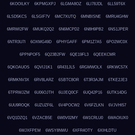
6KOOILKY
6KPMGXPJ
6LGMA8OZ
6LI78JDL
6LL59T6X
6LSD5KCS
6LSGIF7V
6MC7XUTQ
6MNBISNE
6MRU4GHW
6MRWI2FW
6MUKQ2Q2
6N6MCPD2
6N8H9PB2
6NS1JPER
6NTR3U7I
6OXMG49D
6PHYGAFF
6PM1Z7A5
6PO2WC0X
6PPNPOF5
6Q23B2FW
6QE19FL3
6QEEKCMR
6QKOAUOS
6QVIJ1K1
6R431JL5
6RGMWOLX
6RKWC57X
6RMKNV3X
6RV8LARZ
6SBTC8OR
6T3R3AJM
6TKE2JE3
6TPRWJZM
6U06OJTH
6UJEQ0CF
6UQ42P16
6UTK14DG
6UU9ROQK
6UZUZF6L
6V4POCW2
6V6FZLKN
6VJVHI57
6VQ1DZQ1
6VZACB5E
6W0V02MY
6W1CRLU0
6WAOIUX0
6WJXFPEM
6WSY8NWU
6XFR4OTY
6XIHLDTU