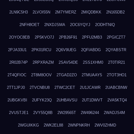
2LN9C5H3
2LVOI55N
2M7YMERZ
2MIQDBKK
2N165DB2
2NFH8OET
2NXDJSMA
2OC6YQYJ
2ODHTNIQ
2OYOC8EB
2P5KVO7J
2PB26F91
2PFU2MB3
2PGICZT7
2PJA33U1
2PK01RCU
2Q6V9UEG
2QFIABDG
2QYABSTR
2R02B74P
2RPXRAZM
2SAV54DE
2SS1XHM0
2T0TIR21
2T4QFIOC
2T8M8OOV
2TGAD2ZO
2TMUAAY5
2TOT3HO1
2TT1JPJ0
2TVCNBU8
2TWC2CET
2U1JCAWR
2UABCBNW
2UBGKVBI
2UFYK23Q
2UHBAVSU
2UT1DWVT
2VA5KTQ4
2VUSTJE1
2VY55Q8B
2W29565T
2W496244
2WADJS4M
2WGUIKKG
2WK2EL88
2WNPNKRH
2WV0ZHMD