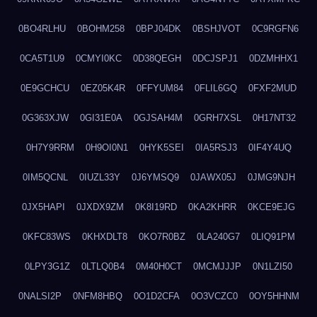
0BO4RLHU
0BOHM258
0BPJ04DK
0BSHJVOT
0C9RGFN6
0CA5T1U9
0CMYI0KC
0D38QEGH
0DCJSPJ1
0DZMHHX1
0E9GCHCU
0EZ05K4R
0FFYUM84
0FLIL6GQ
0FXF2MUD
0G363XJW
0GI31E0A
0GJSAH4M
0GRH7XSL
0H17NT32
0H7Y9RRM
0H9OI0N1
0HYK5SEI
0IA5RSJ3
0IF4Y4UQ
0IM5QCNL
0IUZL33Y
0J6YMSQ9
0JAWX05J
0JMG9NJH
0JX5HAPI
0JXDX9ZM
0K8I19RD
0KA2KHRR
0KCE9EJG
0KFC83WS
0KHXDLT8
0KO7R0BZ
0LA240G7
0LIQ91PM
0LPY3G1Z
0LTLQ0B4
0M40H0CT
0MCMJJJP
0N1LZI50
0NALSI2P
0NFM8HBQ
0O1D2CFA
0O3VCZC0
0OY5HHNM