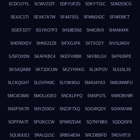
5CDCU7YL
5CWV233T
5DFYUFZ0
5DKYT31C
5DM253CG
5E4JC1TI
5EXK7A7W
5F447S51
5FMM242C
5FNR39CT
5GEF3377
5GYKO7P3
5H18E5N3
5H4C8VII
5HANI4XK
5HER0XEV
5HNS21Z8
5IFXGJFK
5IITXOZY
5IVSLWGV
5J5FOXDN
5KAFKBC4
5KEFVRBK
5KFBILGV
5KP635PE
5KSAQAB8
5KT1DCUW
5KZYHXKG
5L1KPI2V
5L515L3S
5LCKQGH7
5LOVPA8C
5LY0K9GU
5M4U4YA3
5M8JMWFU
5MC4C6M0
5MOLUGED
5NCKLFPQ
5NI5PO7L
5NROBV9R
5NSPSK7R
5NYZ03GV
5NZ2F7XQ
5OGIRQDY
5OIXNVW6
5OPF8A7F
5PI2KCCW
5PMRZDAK
5Q7NY9BS
5QDQI5F8
5QL8UU2J
5RALQ21C
5RBG4E64
5RCDBBFD
5ROV8T2I