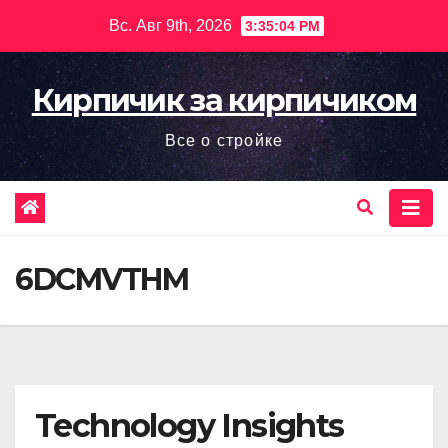
Перейти
Вс. Авг 9th, 2026
3:35:05 PM
к
содержимому
Кирпичик за кирпичиком
Все о стройке
6DCMVTHM
Technology Insights