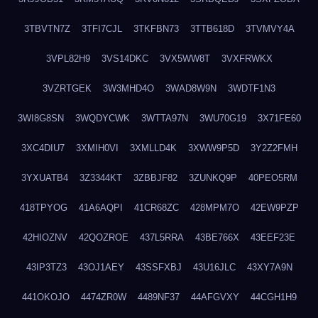
3TBVTN7Z
3TFI7CJL
3TKFBN73
3TTB618D
3TVMVY4A
3VPL82H9
3VS14DKC
3VX5WW8T
3VXFRWKX
3VZRTGEK
3W3MHD4O
3WAD8W9N
3WDTF1N3
3WI8G8SN
3WQDYCWK
3WTTA97N
3WU70G19
3X71FE60
3XC4DIU7
3XMIH0VI
3XMLLD4K
3XWW9P5D
3Y2Z2FMH
3YXUATB4
3Z3344KT
3ZBBJF82
3ZUNKQ9P
40PEO5RM
418TPYOG
41A6AQPI
41CR68ZC
428MPM7O
42EW9PZP
42HIOZNV
42QOZROE
437L5RRA
43BE766X
43EEF23E
43IP3TZ3
43OJ1AEY
43SSFXBJ
43U16JLC
43XY7A9N
441OKOJO
4474ZR0W
4489NF37
44AFGVXY
44CGH1H9