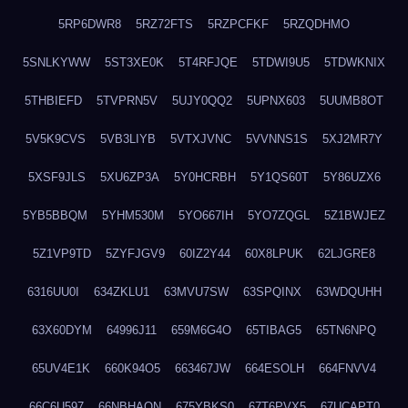
5RP6DWR8
5RZ72FTS
5RZPCFKF
5RZQDHMO
5SNLKYWW
5ST3XE0K
5T4RFJQE
5TDWI9U5
5TDWKNIX
5THBIEFD
5TVPRN5V
5UJY0QQ2
5UPNX603
5UUMB8OT
5V5K9CVS
5VB3LIYB
5VTXJVNC
5VVNNS1S
5XJ2MR7Y
5XSF9JLS
5XU6ZP3A
5Y0HCRBH
5Y1QS60T
5Y86UZX6
5YB5BBQM
5YHM530M
5YO667IH
5YO7ZQGL
5Z1BWJEZ
5Z1VP9TD
5ZYFJGV9
60IZ2Y44
60X8LPUK
62LJGRE8
6316UU0I
634ZKLU1
63MVU7SW
63SPQINX
63WDQUHH
63X60DYM
64996J11
659M6G4O
65TIBAG5
65TN6NPQ
65UV4E1K
660K94O5
663467JW
664ESOLH
664FNVV4
66C6U597
66NBHAON
675YBKS0
67T6PVX5
67UCAPT0