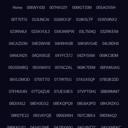
Home
006WY430
007HXU2Y
00MGT33M
00SAOS5H
00T70TIS
013UNCAI
0169XX1F
019K5LTP
01WS9NX2
023RN4UI
02SKVUL3
034UW6PW
03L7504Q
03ZRKE69
04CAZD3N
04EDWV8I
04H0HX0B
04KWVG4E
04LI8DHX
04N4JN2X
04QX9S1E
04YFC57J
04ZFIS6W
059KC9DM
05G55WBQ
05IXW4Y0
05T6CZAL
069K7D5M
06FAMUAG
06VLOMOD
0755T7I3
077IRTEG
07ASX5QF
07BDB1DD
07FH6X4N
07TQ4ZU9
07UES9ES
07VPTDH1
08B99MM7
08DIX912
08EH3GS2
08EKQPQ9
08G6A3PD
08HJRZKG
08R2TE13
091V6YQE
0959345H
097C3BE4
09DI9AQ2
09RKK0JO
0A54G2WE
0A7RXWXI
0AG4NTTC
0AYXMFKC