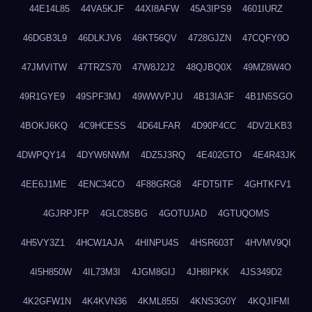
44E14L85
44VA5KJF
44XI8AFW
45A3IPS9
4601IURZ
46DGB3L9
46DLKJV6
46KT56QV
4728GJZN
47CQFY0O
47JMVITW
47TRZS70
47W8J2J2
48QJBQ0X
49MZ8W4O
49R1GYE9
49SPF3MJ
49WWVPJU
4B13IA3F
4B1N5SGO
4BOKJ6KQ
4C9HCESS
4D64LFAR
4D90P4CC
4DV2LKB3
4DWPQY14
4DYW6NWM
4DZ5J3RQ
4E402GTO
4E4R43JK
4EE6J1ME
4ENC34CO
4F88GRG8
4FDT5ITF
4GHTKFV1
4GJRPJFP
4GLC8SBG
4GOTUJAD
4GTUQOMS
4H5VY3Z1
4HCW1AJA
4HINPU4S
4HSR603T
4HVMV9QI
4I5H850W
4IL73M3I
4JGM8GIJ
4JH8IPKK
4JS349D2
4K2GFW1N
4K4KVN36
4KML855I
4KNS3G0Y
4KQJIFMI