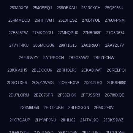
253A0XC6
254O5EQJ
258OBXAU
25JR0XCH
25Q8956U
25RMMEOD
26HTTV6H
26L0HESZ
270L4YOL
276UFPNM
27E8J3FW
27MKG0DU
27MNQPU0
27NBD68F
27O3D674
27VYT4KU
28SMQGU6
299T1G15
2A01R6QT
2AAYZL7V
2AFJGVZY
2ATPPOCH
2B2G3AW2
2BFZFCNW
2BKKV1H5
2BLDOOU6
2BRHOLRJ
2CKA0HWT
2CRELPQI
2CSOTXFR
2CVZ7WMG
2D26EBXW
2D942LRG
2DPSN680
2DU7LORM
2EZC76PR
2F53ZH8K
2FFJSSR3
2G789XQE
2G8M6D58
2HDT2UKH
2HLBXGGN
2HMC2F0V
2HO7QAUP
2HYWPJNU
2IIHI162
2J4TVL9Q
2JDKS9WZ
2JG4QYDE
2JSJLGSQ
2KKCIQS5
2KL1TDVU
2LCI7CW6