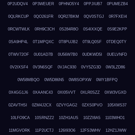
0P2UDQV4
0P3WEUER
0PHNO5Y4
0PPJIUB7
0PUMEZB4
0QLRKCUP
0QO261FR
0QR27BKM
0QV0STGJ
0R7FXEI4
0RCWTWLK
0RH9C3CH
0S284R8O
0S4IXXQE
0S9E2KPP
0SA9HP4L
0T1MPQXC
0T8PUJB2
0T9LQ0SF
0TDEQ0TY
0TWV72OF
0U01AD7B
0U56W7B0
0UDKWD5I
0UELVNFD
0V2IXSF4
0V3N6SQF
0VJAC930
0VY5ZG3D
0W3LZD86
0W58MBQO
0W5D86N5
0W8SOPXW
0WY1BFPQ
0X4GG1J6
0XAANC43
0XI05VVT
0XLR0SZZ
0XW3VGXD
0ZAVTHSI
0ZM4J2CX
0ZVYGAG2
0ZXS0PVO
105XMS37
10LFO9CA
10SRNZZ2
10ZH1AUS
10ZZI8A5
1103WHO1
11MGVORK
11P2UCTJ
126I93O6
12FS3WHV
12HZ1JWW