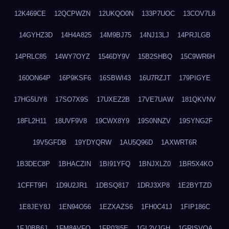
12K469CE
12QCPWZN
12UKQO0N
133P7UOC
13COV7L8
14GYHZ3D
14H4A825
14M9BJ75
14NJ13LJ
14PRJLGB
14PRLC85
14WY7OYZ
1546DY9V
15B2SHBQ
15C9WR6H
160ON64P
16P9KSF6
16SBWI43
16U7RZJT
179PIGYE
17HG5UY8
17SO7X9S
17UXEZ2B
17VE7UAW
181QKVNV
18FL2H11
18UVF9V8
19CWX8Y9
19S0NNZV
19SYNG2F
19V5GFDB
19YDYQRW
1AU5Q96D
1AXWRT6R
1B3DEC8P
1BHACZIN
1BI91YFQ
1BNJXLZ0
1BR5X4KO
1CFFT9FI
1D9U2JR1
1DBSQ817
1DRJ3XP8
1E2BYTZD
1E8JEY8J
1EN94O56
1EZXAZS6
1FH0C41J
1FIP186C
1FJ0BB6J
1FM8AVFQ
1FP03I5E
1GL2VJGH
1GRISVQA