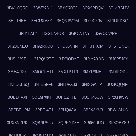
3BVH0QRQ
3BWP93L1
3BYQ70GJ
3C9KPDQV
3CL4BSMV
3EIFINEE
3EORXV8Z
3EQ3JWOM
3F09CZ9V
3F1DPDSC
3F84EALY
3GGDN4OR
3GKCN4NY
3GVOCWRP
3H28UNEO
3H92RKQ0
3HG56NHN
3HHJ1KQM
3HSTLPXX
3HSUVSEU
3JRQV2TE
3JX0QDYF
3LXYAX0G
3M0R5J0Y
3ME42K9J
3MOCREJ1
3MX1P1T9
3MYP6NEF
3N0IPODU
3N8UCE6Q
3NE5SFF6
3NH0FX33
3NISGAEP
3O3KQQ4F
3OBDFAXI
3OE9P0KI
3OPSZTYE
3OSK46GW
3P20H0VW
3PEBEUPM
3PFEI4E1
3PHQ0AXL
3PJX8KV3
3PWL81U6
3PX3NDPK
3QBNPSU7
3QPKYD3H
3R660UUO
3R8OBY8R
3RJJOB51
3RM5TAUQ
3RV0N612
3SRBQEDJ
3SXFZOBA