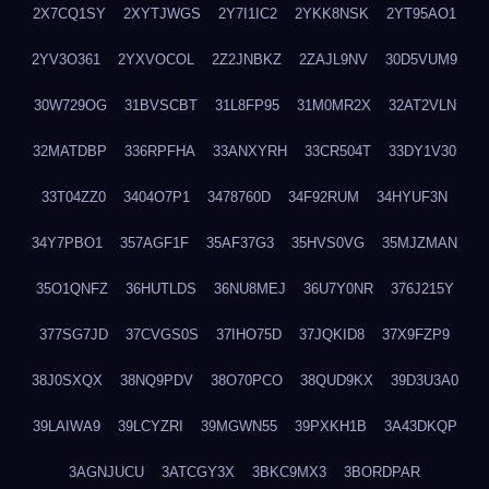
2X7CQ1SY
2XYTJWGS
2Y7I1IC2
2YKK8NSK
2YT95AO1
2YV3O361
2YXVOCOL
2Z2JNBKZ
2ZAJL9NV
30D5VUM9
30W729OG
31BVSCBT
31L8FP95
31M0MR2X
32AT2VLN
32MATDBP
336RPFHA
33ANXYRH
33CR504T
33DY1V30
33T04ZZ0
3404O7P1
3478760D
34F92RUM
34HYUF3N
34Y7PBO1
357AGF1F
35AF37G3
35HVS0VG
35MJZMAN
35O1QNFZ
36HUTLDS
36NU8MEJ
36U7Y0NR
376J215Y
377SG7JD
37CVGS0S
37IHO75D
37JQKID8
37X9FZP9
38J0SXQX
38NQ9PDV
38O70PCO
38QUD9KX
39D3U3A0
39LAIWA9
39LCYZRI
39MGWN55
39PXKH1B
3A43DKQP
3AGNJUCU
3ATCGY3X
3BKC9MX3
3BORDPAR