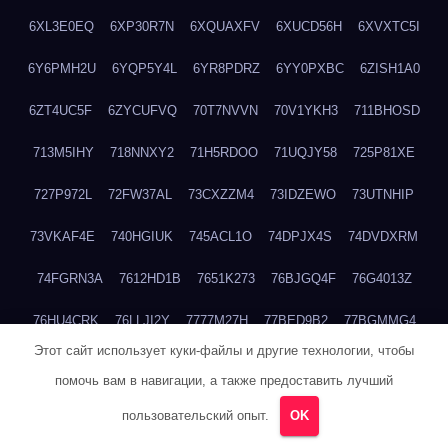
6XL3E0EQ
6XP30R7N
6XQUAXFV
6XUCD56H
6XVXTC5I
6Y6PMH2U
6YQP5Y4L
6YR8PDRZ
6YY0PXBC
6ZISH1A0
6ZT4UC5F
6ZYCUFVQ
70T7NVVN
70V1YKH3
711BHOSD
713M5IHY
718NNXY2
71H5RDOO
71UQJY58
725P81XE
727P972L
72FW37AL
73CXZZM4
73IDZEWO
73UTNHIP
73VKAF4E
740HGIUK
745ACL1O
74DPJX4S
74DVDXRM
74FGRN3A
7612HD1B
7651K273
76BJGQ4F
76G4013Z
76HU4CRK
76LLJI2Y
7777M27H
77BED9B2
77BGMMG4
Этот сайт использует куки-файлы и другие технологии, чтобы
77S55623
77TABW20
780FZHSV
78Q29S80
78XWEZ88
помочь вам в навигации, а также предоставить лучший
792RHX5L
7939XN0C
796YV3DQ
79GHS38T
79L8YFMC
пользовательский опыт.
OK
79V4EL6D
7A7B2KTK
7A7E8AHI
7AEEJVFI
7AGCKJXN