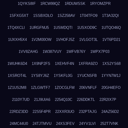
1QYKS8IF
1RCW99QZ
1RDUWSSK
1RYOMZPR
1SFXG5XT
1SSBXDLO
1SZ258AV
1T04TFO9
1T3A32QI
1TQ4XCLI
1URGFNU5
1USMDQTI
1USXOD9C
1UTQO46Q
1UXXH5X4
1V2M00OW
1VHOFJ5Z
1VLGOT3L
1VT6PD21
1VV8ZAHG
1W387VUY
1WFVB76Y
1WPX7P03
1WUHK6D4
1X9NP2FS
1XEHVF4N
1XFRA9ZO
1XS2YS68
1XSROT4L
1YS8YJ6Z
1YSKFL0G
1YUCNSFB
1YYN7W1J
1Z1US2M8
1ZLGWTF7
1ZOCGLFM
206VNFLF
20GH4EFO
2110Y7UD
21J9UIA6
2254Q10C
226DDKTL
22R2IX7P
22RDZ3DD
22S5F4PR
22XXR3UO
232PTAJG
24AZ56D2
24MC44U0
24TJTMVU
24XS3FEV
24YV1LVI
252T7VNK