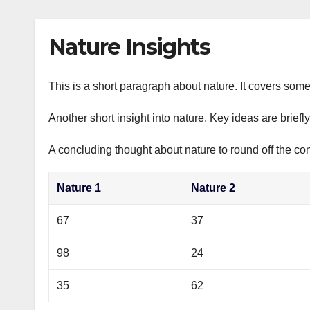
р
p
l
а
Nature Insights
a
в
s
и
s
This is a short paragraph about nature. It covers some
т
n
ь
Another short insight into nature. Key ideas are briefl
i
A concluding thought about nature to round off the con
k
i
Nature 1
Nature 2
67
37
98
24
35
62