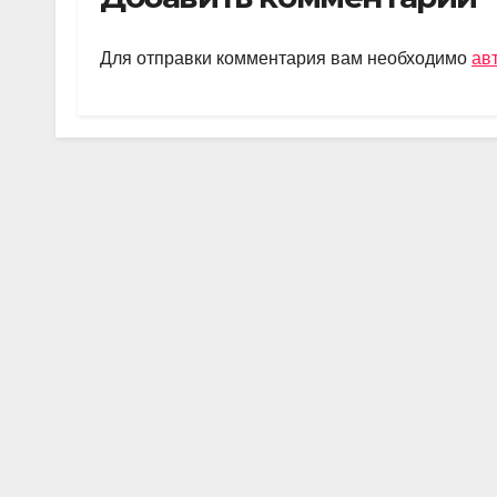
gr
s
o
а
a
A
kl
в
Для отправки комментария вам необходимо
ав
m
p
a
и
p
ss
ть
ni
ki