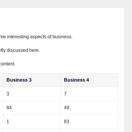
ome interesting aspects of business.
efly discussed here.
content.
Business 3
Business 4
3
7
84
49
1
83