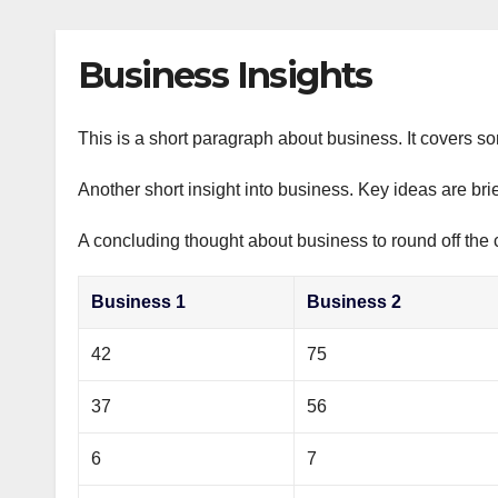
р
p
l
а
Business Insights
a
в
s
и
s
This is a short paragraph about business. It covers s
т
n
ь
Another short insight into business. Key ideas are bri
i
A concluding thought about business to round off the 
k
i
Business 1
Business 2
42
75
37
56
6
7