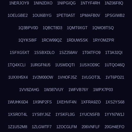
1NERJOY9
1NIN2DXO
1NIPGIQG
1NTYF4RH
1NZ06F8Q
1OELGBE2
1OUI6BYG
1PET0A5T
1PMAFB0V
1PSGIWB2
1Q3BPV0D
1QBCT8D3
1QMT9XGT
1QWO8TSQ
1QYKS8IF
1RCW99QZ
1RDUWSSK
1RYOMZPR
1SFXG5XT
1SSBXDLO
1SZ258AV
1T04TFO9
1T3A32QI
1TQ4XCLI
1URGFNU5
1USMDQTI
1USXOD9C
1UTQO46Q
1UXXH5X4
1V2M00OW
1VHOFJ5Z
1VLGOT3L
1VT6PD21
1VV8ZAHG
1W387VUY
1WFVB76Y
1WPX7P03
1WUHK6D4
1X9NP2FS
1XEHVF4N
1XFRA9ZO
1XS2YS68
1XSROT4L
1YS8YJ6Z
1YSKFL0G
1YUCNSFB
1YYN7W1J
1Z1US2M8
1ZLGWTF7
1ZOCGLFM
206VNFLF
20GH4EFO