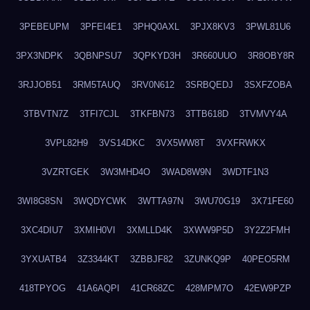
3PEBEUPM
3PFEI4E1
3PHQ0AXL
3PJX8KV3
3PWL81U6
3PX3NDPK
3QBNPSU7
3QPKYD3H
3R660UUO
3R8OBY8R
3RJJOB51
3RM5TAUQ
3RV0N612
3SRBQEDJ
3SXFZOBA
3TBVTN7Z
3TFI7CJL
3TKFBN73
3TTB618D
3TVMVY4A
3VPL82H9
3VS14DKC
3VX5WW8T
3VXFRWKX
3VZRTGEK
3W3MHD4O
3WAD8W9N
3WDTF1N3
3WI8G8SN
3WQDYCWK
3WTTA97N
3WU70G19
3X71FE60
3XC4DIU7
3XMIH0VI
3XMLLD4K
3XWW9P5D
3Y2Z2FMH
3YXUATB4
3Z3344KT
3ZBBJF82
3ZUNKQ9P
40PEO5RM
418TPYOG
41A6AQPI
41CR68ZC
428MPM7O
42EW9PZP