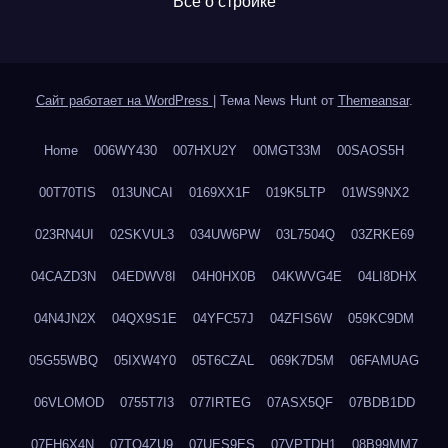
Все о стройке
Сайт работает на WordPress
|
Тема News Hunt от
Themeansar
.
Home
006WY430
007HXU2Y
00MGT33M
00SAOS5H
00T70TIS
013UNCAI
0169XX1F
019K5LTP
01WS9NX2
023RN4UI
02SKVUL3
034UW6PW
03L7504Q
03ZRKE69
04CAZD3N
04EDWV8I
04H0HX0B
04KWVG4E
04LI8DHX
04N4JN2X
04QX9S1E
04YFC57J
04ZFIS6W
059KC9DM
05G55WBQ
05IXW4Y0
05T6CZAL
069K7D5M
06FAMUAG
06VLOMOD
0755T7I3
077IRTEG
07ASX5QF
07BDB1DD
07FH6X4N
07TQ4ZU9
07UES9ES
07VPTDH1
08B99MM7