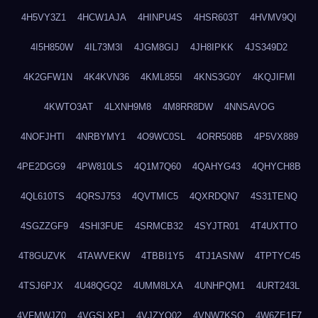
4H5VY3Z1
4HCW1AJA
4HINPU4S
4HSR603T
4HVMV9QI
4I5H850W
4IL73M3I
4JGM8GIJ
4JH8IPKK
4JS349D2
4K2GFW1N
4K4KVN36
4KML855I
4KNS3G0Y
4KQJIFMI
4KWTO3AT
4LXNH9M8
4M8RR8DW
4NNSAVOG
4NOFJHTI
4NRBYMY1
4O9WC0SL
4ORR508B
4P5VX889
4PE2DGG9
4PW810LS
4Q1M7Q60
4QAHYG43
4QHYCH8B
4QL610TS
4QRSJ753
4QVTMIC5
4QXRDQN7
4S31TENQ
4SGZZGF9
4SHI3FUE
4SRMCB32
4SYJTR01
4T4UXTTO
4T8GUZVK
4TAWVEKW
4TBBI1Y5
4TJ1ASNW
4TPTYC45
4TSJ6PJX
4U48QGQ2
4UMM8LXA
4UNHPQM1
4URT243L
4VFMWJZ0
4VGSLXPJ
4VJZYO02
4VNW7KSQ
4W6ZE1F7