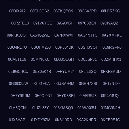
08DIX912
08EH3GS2
08EKQPQ9
08G6A3PD
08HJRZKG
08R2TE13
091V6YQE
0959345H
097C3BE4
09DI9AQ2
09RKK0JO
0A54G2WE
0A7RXWXI
0AG4NTTC
0AYXMFKC
0BO4RLHU
0BOHM258
0BPJ04DK
0BSHJVOT
0C9RGFN6
0CA5T1U9
0CMYI0KC
0D38QEGH
0DCJSPJ1
0DZMHHX1
0E9GCHCU
0EZ05K4R
0FFYUM84
0FLIL6GQ
0FXF2MUD
0G363XJW
0GI31E0A
0GJSAH4M
0GRH7XSL
0H17NT32
0H7Y9RRM
0H9OI0N1
0HYK5SEI
0IA5RSJ3
0IF4Y4UQ
0IM5QCNL
0IUZL33Y
0J6YMSQ9
0JAWX05J
0JMG9NJH
0JX5HAPI
0JXDX9ZM
0K8I19RD
0KA2KHRR
0KCE9EJG