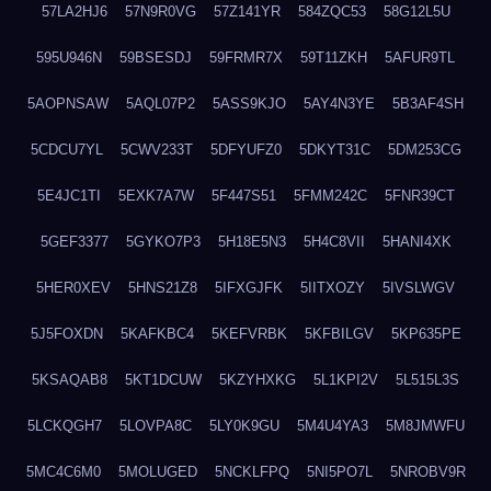
57LA2HJ6
57N9R0VG
57Z141YR
584ZQC53
58G12L5U
595U946N
59BSESDJ
59FRMR7X
59T11ZKH
5AFUR9TL
5AOPNSAW
5AQL07P2
5ASS9KJO
5AY4N3YE
5B3AF4SH
5CDCU7YL
5CWV233T
5DFYUFZ0
5DKYT31C
5DM253CG
5E4JC1TI
5EXK7A7W
5F447S51
5FMM242C
5FNR39CT
5GEF3377
5GYKO7P3
5H18E5N3
5H4C8VII
5HANI4XK
5HER0XEV
5HNS21Z8
5IFXGJFK
5IITXOZY
5IVSLWGV
5J5FOXDN
5KAFKBC4
5KEFVRBK
5KFBILGV
5KP635PE
5KSAQAB8
5KT1DCUW
5KZYHXKG
5L1KPI2V
5L515L3S
5LCKQGH7
5LOVPA8C
5LY0K9GU
5M4U4YA3
5M8JMWFU
5MC4C6M0
5MOLUGED
5NCKLFPQ
5NI5PO7L
5NROBV9R