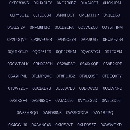
0KFC83WS
0KHXDLT8
0KO7R0BZ
0LA240G7
0LIQ91PM
0LPY3G1Z
0LTLQ0B4
0M40H0CT
0MCMJJJP
0N1LZI50
0NALSI2P
0NFM8HBQ
0O1D2CFA
0O3VCZC0
0OY5HHNM
0P2UDQV4
0P3WEUER
0PHNO5Y4
0PPJIUB7
0PUMEZB4
0QLRKCUP
0QO261FR
0QR27BKM
0QV0STGJ
0R7FXEI4
0RCWTWLK
0RH9C3CH
0S284R8O
0S4IXXQE
0S9E2KPP
0SA9HP4L
0T1MPQXC
0T8PUJB2
0T9LQ0SF
0TDEQ0TY
0TWV72OF
0U01AD7B
0U56W7B0
0UDKWD5I
0UELVNFD
0V2IXSF4
0V3N6SQF
0VJAC930
0VY5ZG3D
0W3LZD86
0W58MBQO
0W5D86N5
0W8SOPXW
0WY1BFPQ
0X4GG1J6
0XAANC43
0XI05VVT
0XLR0SZZ
0XW3VGXD