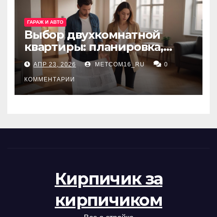
ГАРАЖ И АВТО
Выбор двухкомнатной
квартиры: планировка,
состояние жилья и
АПР 23, 2026
METCOM16_RU
0
проверка документов
КОММЕНТАРИИ
Кирпичик за
кирпичиком