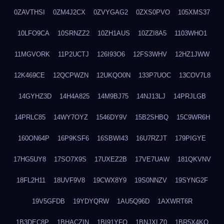
0ZAVTHSI
0ZM4J2CX
0ZVYGAG2
0ZXS0PVO
105XMS37
10LFO9CA
10SRNZZ2
10ZH1AUS
10ZZI8A5
1103WHO1
11MGVORK
11P2UCTJ
126I93O6
12FS3WHV
12HZ1JWW
12K469CE
12QCPWZN
12UKQO0N
133P7UOC
13COV7L8
14GYHZ3D
14H4A825
14M9BJ75
14NJ13LJ
14PRJLGB
14PRLC85
14WY7OYZ
1546DY9V
15B2SHBQ
15C9WR6H
160ON64P
16P9KSF6
16SBWI43
16U7RZJT
179PIGYE
17HG5UY8
17SO7X9S
17UXEZ2B
17VE7UAW
181QKVNV
18FL2H11
18UVF9V8
19CWX8Y9
19S0NNZV
19SYNG2F
19V5GFDB
19YDYQRW
1AU5Q96D
1AXWRT6R
1B3DEC8P
1BHACZIN
1BI91YFQ
1BNJXLZ0
1BR5X4KO