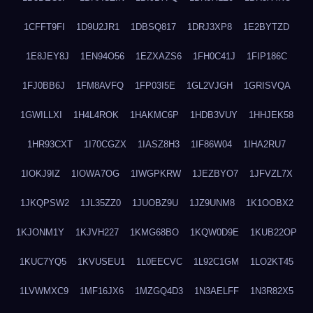
1CFFT9FI
1D9U2JR1
1DBSQ817
1DRJ3XP8
1E2BYTZD
1E8JEY8J
1EN94O56
1EZXAZS6
1FH0C41J
1FIP186C
1FJ0BB6J
1FM8AVFQ
1FP03I5E
1GL2VJGH
1GRISVQA
1GWILLXI
1H4L4ROK
1HAKMC6P
1HDB3VUY
1HHJEK58
1HR93CXT
1I70CGZX
1IASZ8H3
1IF86W04
1IHA2RU7
1IOKJ9IZ
1IOWA7OG
1IWGPKRW
1JEZBYO7
1JFVZL7X
1JKQPSW2
1JL35ZZ0
1JUOBZ9U
1JZ9UNM8
1K1OOBX2
1KJONM1Y
1KJVH227
1KMG68BO
1KQW0D9E
1KUB22OP
1KUC7YQ5
1KVUSEU1
1L0EECVC
1L92C1GM
1LO2KT45
1LVWMXC9
1MF16JX6
1MZGQ4D3
1N3AELFF
1N3R82X5