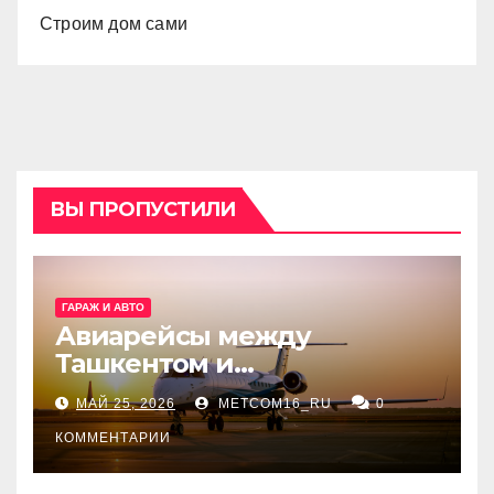
Строим дом сами
ВЫ ПРОПУСТИЛИ
ГАРАЖ И АВТО
Авиарейсы между
Ташкентом и
Екатеринбургом
МАЙ 25, 2026
METCOM16_RU
0
КОММЕНТАРИИ