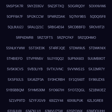
5NSPSK7R
5NYZ03GV
5NZ2F7XQ
5OGIRQDY
5OIXNVW6
5OPF8A7F
5PI2KCCW
5PMRZDAK
5Q7NY9BS
5QDQI5F8
5QL8UU2J
5RALQ21C
5RBG4E64
5RCDBBFD
5ROV8T2I
5RP6DWR8
5RZ72FTS
5RZPCFKF
5RZQDHMO
5SNLKYWW
5ST3XE0K
5T4RFJQE
5TDWI9U5
5TDWKNIX
5THBIEFD
5TVPRN5V
5UJY0QQ2
5UPNX603
5UUMB8OT
5V5K9CVS
5VB3LIYB
5VTXJVNC
5VVNNS1S
5XJ2MR7Y
5XSF9JLS
5XU6ZP3A
5Y0HCRBH
5Y1QS60T
5Y86UZX6
5YB5BBQM
5YHM530M
5YO667IH
5YO7ZQGL
5Z1BWJEZ
5Z1VP9TD
5ZYFJGV9
60IZ2Y44
60X8LPUK
62LJGRE8
6316UU0I
634ZKLU1
63MVU7SW
63SPQINX
63WDQUHH