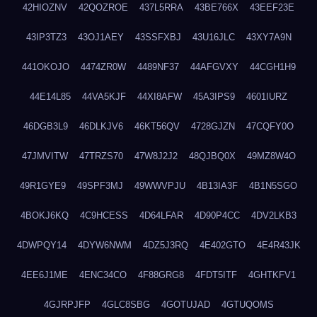
42HIOZNV
42QOZROE
437L5RRA
43BE766X
43EEF23E
43IP3TZ3
43OJ1AEY
43SSFXBJ
43U16JLC
43XY7A9N
441OKOJO
4474ZR0W
4489NF37
44AFGVXY
44CGH1H9
44E14L85
44VA5KJF
44XI8AFW
45A3IPS9
4601IURZ
46DGB3L9
46DLKJV6
46KT56QV
4728GJZN
47CQFY0O
47JMVITW
47TRZS70
47W8J2J2
48QJBQ0X
49MZ8W4O
49R1GYE9
49SPF3MJ
49WWVPJU
4B13IA3F
4B1N5SGO
4BOKJ6KQ
4C9HCESS
4D64LFAR
4D90P4CC
4DV2LKB3
4DWPQY14
4DYW6NWM
4DZ5J3RQ
4E402GTO
4E4R43JK
4EE6J1ME
4ENC34CO
4F88GRG8
4FDT5ITF
4GHTKFV1
4GJRPJFP
4GLC8SBG
4GOTUJAD
4GTUQOMS