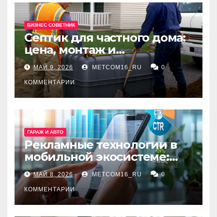
БИЗНЕС СОВЕТНИК
Септик для частного дома:
цена, монтаж и
организация автономной
МАЙ 9, 2026
METCOM16_RU
0
канализации
КОММЕНТАРИИ
ГАРАЖ И АВТО
Рекламные технологии в
мобильной экосистеме:
ключевые сервисы и
МАЙ 8, 2026
METCOM16_RU
0
принципы работы
КОММЕНТАРИИ