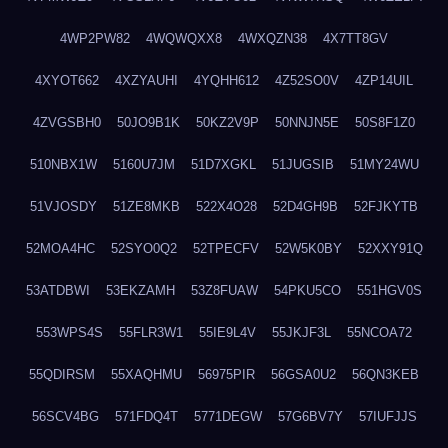
4WP2PW82
4WQWQXX8
4WXQZN38
4X7TT8GV
4XYOT662
4XZYAUHI
4YQHH612
4Z52SO0V
4ZP14UIL
4ZVGSBH0
50JO9B1K
50KZ2V9P
50NNJN5E
50S8F1Z0
510NBX1W
5160U7JM
51D7XGKL
51JUGSIB
51MY24WU
51VJOSDY
51ZE8MKB
522X4O28
52D4GH9B
52FJKYTB
52MOA4HC
52SYO0Q2
52TPECFV
52W5K0BY
52XXY91Q
53ATDBWI
53EKZAMH
53Z8FUAW
54PKU5CO
551HGV0S
553WPS4S
55FLR3W1
55IE9L4V
55JKJF3L
55NCOA72
55QDIRSM
55XAQHMU
56975PIR
56GSA0U2
56QN3KEB
56SCV4BG
571FDQ4T
5771DEGW
57G6BV7Y
57IUFJJS