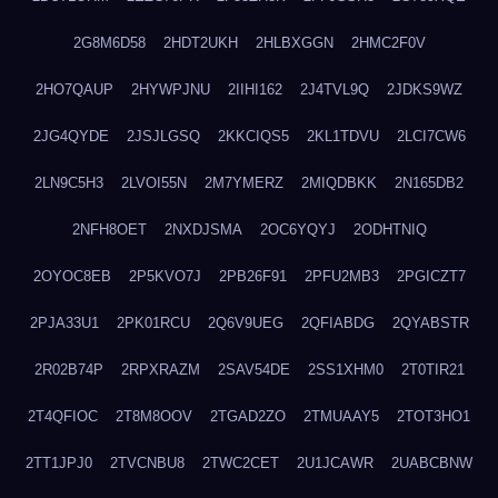
2G8M6D58
2HDT2UKH
2HLBXGGN
2HMC2F0V
2HO7QAUP
2HYWPJNU
2IIHI162
2J4TVL9Q
2JDKS9WZ
2JG4QYDE
2JSJLGSQ
2KKCIQS5
2KL1TDVU
2LCI7CW6
2LN9C5H3
2LVOI55N
2M7YMERZ
2MIQDBKK
2N165DB2
2NFH8OET
2NXDJSMA
2OC6YQYJ
2ODHTNIQ
2OYOC8EB
2P5KVO7J
2PB26F91
2PFU2MB3
2PGICZT7
2PJA33U1
2PK01RCU
2Q6V9UEG
2QFIABDG
2QYABSTR
2R02B74P
2RPXRAZM
2SAV54DE
2SS1XHM0
2T0TIR21
2T4QFIOC
2T8M8OOV
2TGAD2ZO
2TMUAAY5
2TOT3HO1
2TT1JPJ0
2TVCNBU8
2TWC2CET
2U1JCAWR
2UABCBNW