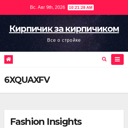
Перейти
Вс. Авг 9th, 2026
10:21:29 AM
к
содержимому
Кирпичик за кирпичиком
Все о стройке
6XQUAXFV
Fashion Insights