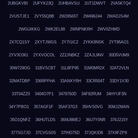
2UBGKVBI
2UFYK23Q
2UHBAVSU
2UT1DWVT
2VA5KTQ4
2VUSTJE1
2VY55Q8B
2W29565T
2W496244
2WADJS4M
2WGUIKKG
2WK2EL88
2WNPNKRH
2WV0ZHMD
2X7CQ1SY
2XYTJWGS
2Y7I1IC2
2YKK8NSK
2YT95AO1
2YV3O361
2YXVOCOL
2Z2JNBKZ
2ZAJL9NV
30D5VUM9
30W729OG
31BVSCBT
31L8FP95
31M0MR2X
32AT2VLN
32MATDBP
336RPFHA
33ANXYRH
33CR504T
33DY1V30
33T04ZZ0
3404O7P1
3478760D
34F92RUM
34HYUF3N
34Y7PBO1
357AGF1F
35AF37G3
35HVS0VG
35MJZMAN
35O1QNFZ
36HUTLDS
36NU8MEJ
36U7Y0NR
376J215Y
377SG7JD
37CVGS0S
37IHO75D
37JQKID8
37X9FZP9