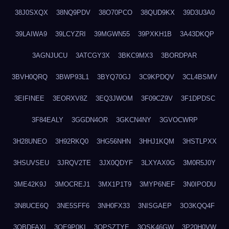
38J0SXQX
38NQ9PDV
38O70PCO
38QUD9KX
39D3U3A0
39LAIWA9
39LCYZRI
39MGWN55
39PXKH1B
3A43DKQP
3AGNJUCU
3ATCGY3X
3BKC9MX3
3BORDPAR
3BVH0QRQ
3BWP93L1
3BYQ70GJ
3C9KPDQV
3CL4BSMV
3EIFINEE
3EORXV8Z
3EQ3JWOM
3F09CZ9V
3F1DPDSC
3F84EALY
3GGDN4OR
3GKCN4NY
3GVOCWRP
3H28UNEO
3H92RKQ0
3HG56NHN
3HHJ1KQM
3HSTLPXX
3HSUVSEU
3JRQV2TE
3JX0QDYF
3LXYAX0G
3M0R5J0Y
3ME42K9J
3MOCREJ1
3MX1P1T9
3MYP6NEF
3N0IPODU
3N8UCE6Q
3NE5SFF6
3NH0FX33
3NISGAEP
3O3KQQ4F
3OBDFAXI
3OE9P0KI
3OPSZTYE
3OSK46GW
3P20H0VW