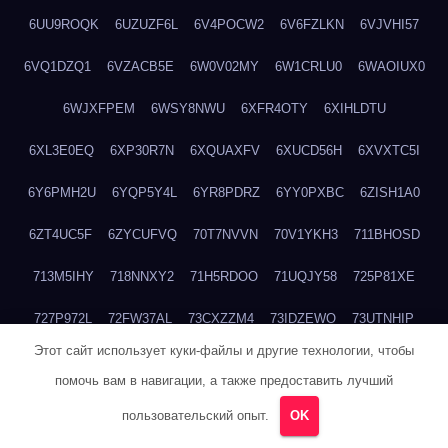
6UU9ROQK
6UZUZF6L
6V4POCW2
6V6FZLKN
6VJVHI57
6VQ1DZQ1
6VZACB5E
6W0V02MY
6W1CRLU0
6WAOIUX0
6WJXFPEM
6WSY8NWU
6XFR4OTY
6XIHLDTU
6XL3E0EQ
6XP30R7N
6XQUAXFV
6XUCD56H
6XVXTC5I
6Y6PMH2U
6YQP5Y4L
6YR8PDRZ
6YY0PXBC
6ZISH1A0
6ZT4UC5F
6ZYCUFVQ
70T7NVVN
70V1YKH3
711BHOSD
713M5IHY
718NNXY2
71H5RDOO
71UQJY58
725P81XE
727P972L
72FW37AL
73CXZZM4
73IDZEWO
73UTNHIP
Этот сайт использует куки-файлы и другие технологии, чтобы
73VKAF4E
740HGIUK
745ACL1O
74DPJX4S
74DVDXRM
помочь вам в навигации, а также предоставить лучший
74FGRN3A
7612HD1B
7651K273
76BJGQ4F
76G4013Z
пользовательский опыт.
OK
76HU4CRK
76LLJI2Y
7777M27H
77BED9B2
77BGMMG4