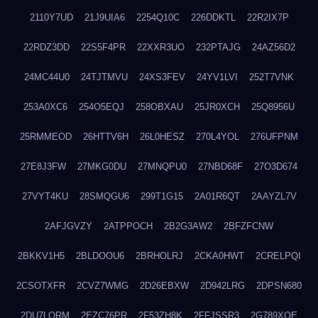
2110Y7UD
21J9UIA6
2254Q10C
226DDKTL
22R2IX7P
22RDZ3DD
22S5F4PR
22XXR3UO
232PTAJG
24AZ56D2
24MC44U0
24TJTMVU
24XS3FEV
24YV1LVI
252T7VNK
253A0XC6
254O5EQJ
258OBXAU
25JR0XCH
25Q8956U
25RMMEOD
26HTTV6H
26L0HESZ
270L4YOL
276UFPNM
27E8J3FW
27MKG0DU
27MNQPU0
27NBD68F
27O3D674
27VYT4KU
28SMQGU6
299T1G15
2A01R6QT
2AAYZL7V
2AFJGVZY
2ATPPOCH
2B2G3AW2
2BFZFCNW
2BKKV1H5
2BLDOOU6
2BRHOLRJ
2CKA0HWT
2CRELPQI
2CSOTXFR
2CVZ7WMG
2D26EBXW
2D942LRG
2DPSN680
2DU7LORM
2EZC76PR
2F53ZH8K
2FFJSSR3
2G789XQE