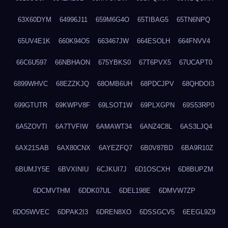
63X60DYM
64996J11
659M6G4O
65TIBAG5
65TN6NPQ
65UV4E1K
660K94O5
663467JW
664ESOLH
664FNVV4
66C6U597
66NBHAON
675YBKS0
67T6PVX5
67UCAPT0
6899WHVC
68EZZKJQ
68OMB6UH
68PDCJPV
68QHDOI3
699GTUTR
69KWPV8F
69LSOT1W
69PLXGPN
69S53RP0
6A5ZOVTI
6A7TVFIW
6AMAWT34
6ANZ4C8L
6AS3LJQ4
6AX21SAB
6AX80CNX
6AYEZFQ7
6B0V87BD
6BA9R10Z
6BUMJY5E
6BVXINIU
6CJKUI7J
6D1OSCXH
6D8BUPZM
6DCMVTHM
6DDK07UL
6DEL198E
6DMVW7ZP
6DO5WVEC
6DPAK2I3
6DREN8XO
6DSSGCV5
6EEGL9Z9