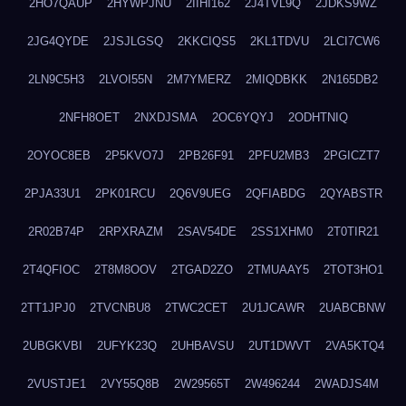
2HO7QAUP
2HYWPJNU
2IIHI162
2J4TVL9Q
2JDKS9WZ
2JG4QYDE
2JSJLGSQ
2KKCIQS5
2KL1TDVU
2LCI7CW6
2LN9C5H3
2LVOI55N
2M7YMERZ
2MIQDBKK
2N165DB2
2NFH8OET
2NXDJSMA
2OC6YQYJ
2ODHTNIQ
2OYOC8EB
2P5KVO7J
2PB26F91
2PFU2MB3
2PGICZT7
2PJA33U1
2PK01RCU
2Q6V9UEG
2QFIABDG
2QYABSTR
2R02B74P
2RPXRAZM
2SAV54DE
2SS1XHM0
2T0TIR21
2T4QFIOC
2T8M8OOV
2TGAD2ZO
2TMUAAY5
2TOT3HO1
2TT1JPJ0
2TVCNBU8
2TWC2CET
2U1JCAWR
2UABCBNW
2UBGKVBI
2UFYK23Q
2UHBAVSU
2UT1DWVT
2VA5KTQ4
2VUSTJE1
2VY55Q8B
2W29565T
2W496244
2WADJS4M