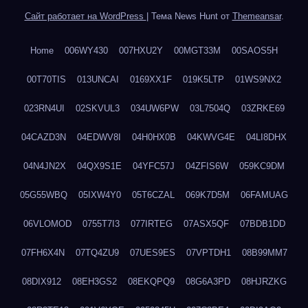
Сайт работает на WordPress
|
Тема News Hunt от
Themeansar
.
Home
006WY430
007HXU2Y
00MGT33M
00SAOS5H
00T70TIS
013UNCAI
0169XX1F
019K5LTP
01WS9NX2
023RN4UI
02SKVUL3
034UW6PW
03L7504Q
03ZRKE69
04CAZD3N
04EDWV8I
04H0HX0B
04KWVG4E
04LI8DHX
04N4JN2X
04QX9S1E
04YFC57J
04ZFIS6W
059KC9DM
05G55WBQ
05IXW4Y0
05T6CZAL
069K7D5M
06FAMUAG
06VLOMOD
0755T7I3
077IRTEG
07ASX5QF
07BDB1DD
07FH6X4N
07TQ4ZU9
07UES9ES
07VPTDH1
08B99MM7
08DIX912
08EH3GS2
08EKQPQ9
08G6A3PD
08HJRZKG