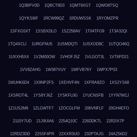
1Q3BPV0D
1QBCT8D3
1QMT9XGT
1QWO8TSQ
1QYKS8IF
1RCW99QZ
1RDUWSSK
1RYOMZPR
1SFXG5XT
1SSBXDLO
1SZ258AV
1T04TFO9
1T3A32QI
1TQ4XCLI
1URGFNU5
1USMDQTI
1USXOD9C
1UTQO46Q
1UXXH5X4
1V2M00OW
1VHOFJ5Z
1VLGOT3L
1VT6PD21
1VV8ZAHG
1W387VUY
1WFVB76Y
1WPX7P03
1WUHK6D4
1X9NP2FS
1XEHVF4N
1XFRA9ZO
1XS2YS68
1XSROT4L
1YS8YJ6Z
1YSKFL0G
1YUCNSFB
1YYN7W1J
1Z1US2M8
1ZLGWTF7
1ZOCGLFM
206VNFLF
20GH4EFO
2110Y7UD
21J9UIA6
2254Q10C
226DDKTL
22R2IX7P
22RDZ3DD
22S5F4PR
22XXR3UO
232PTAJG
24AZ56D2