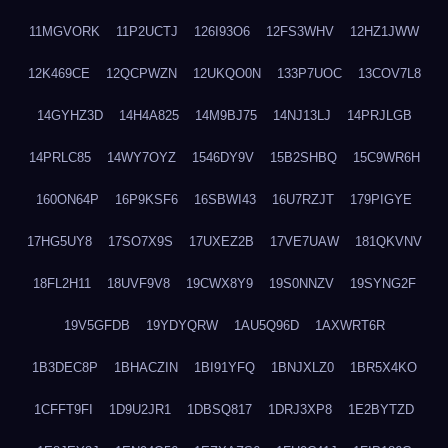
11MGVORK
11P2UCTJ
126I93O6
12FS3WHV
12HZ1JWW
12K469CE
12QCPWZN
12UKQO0N
133P7UOC
13COV7L8
14GYHZ3D
14H4A825
14M9BJ75
14NJ13LJ
14PRJLGB
14PRLC85
14WY7OYZ
1546DY9V
15B2SHBQ
15C9WR6H
160ON64P
16P9KSF6
16SBWI43
16U7RZJT
179PIGYE
17HG5UY8
17SO7X9S
17UXEZ2B
17VE7UAW
181QKVNV
18FL2H11
18UVF9V8
19CWX8Y9
19S0NNZV
19SYNG2F
19V5GFDB
19YDYQRW
1AU5Q96D
1AXWRT6R
1B3DEC8P
1BHACZIN
1BI91YFQ
1BNJXLZ0
1BR5X4KO
1CFFT9FI
1D9U2JR1
1DBSQ817
1DRJ3XP8
1E2BYTZD