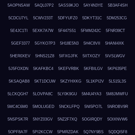
5AOPNSAW
5AQL07P2
5ASS9KJO
5AY4N3YE
5B3AF4SH
5CDCU7YL
5CWV233T
5DFYUFZ0
5DKYT31C
5DM253CG
5E4JC1TI
5EXK7A7W
5F447S51
5FMM242C
5FNR39CT
5GEF3377
5GYKO7P3
5H18E5N3
5H4C8VII
5HANI4XK
5HER0XEV
5HNS21Z8
5IFXGJFK
5IITXOZY
5IVSLWGV
5J5FOXDN
5KAFKBC4
5KEFVRBK
5KFBILGV
5KP635PE
5KSAQAB8
5KT1DCUW
5KZYHXKG
5L1KPI2V
5L515L3S
5LCKQGH7
5LOVPA8C
5LY0K9GU
5M4U4YA3
5M8JMWFU
5MC4C6M0
5MOLUGED
5NCKLFPQ
5NI5PO7L
5NROBV9R
5NSPSK7R
5NYZ03GV
5NZ2F7XQ
5OGIRQDY
5OIXNVW6
5OPF8A7F
5PI2KCCW
5PMRZDAK
5Q7NY9BS
5QDQI5F8