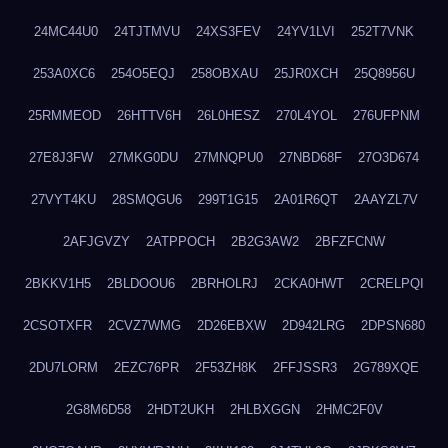
24MC44U0
24TJTMVU
24XS3FEV
24YV1LVI
252T7VNK
253A0XC6
254O5EQJ
258OBXAU
25JR0XCH
25Q8956U
25RMMEOD
26HTTV6H
26L0HESZ
270L4YOL
276UFPNM
27E8J3FW
27MKG0DU
27MNQPU0
27NBD68F
27O3D674
27VYT4KU
28SMQGU6
299T1G15
2A01R6QT
2AAYZL7V
2AFJGVZY
2ATPPOCH
2B2G3AW2
2BFZFCNW
2BKKV1H5
2BLDOOU6
2BRHOLRJ
2CKA0HWT
2CRELPQI
2CSOTXFR
2CVZ7WMG
2D26EBXW
2D942LRG
2DPSN680
2DU7LORM
2EZC76PR
2F53ZH8K
2FFJSSR3
2G789XQE
2G8M6D58
2HDT2UKH
2HLBXGGN
2HMC2F0V