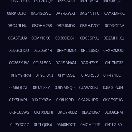
08R2TE13
091V6YQE
0959345H
097C3BE4
09DI9AQ2
09RKK0JO
0A54G2WE
0A7RXWXI
0AG4NTTC
0AYXMFKC
0BO4RLHU
0BOHM258
0BPJ04DK
0BSHJVOT
0C9RGFN6
0CA5T1U9
0CMYI0KC
0D38QEGH
0DCJSPJ1
0DZMHHX1
0E9GCHCU
0EZ05K4R
0FFYUM84
0FLIL6GQ
0FXF2MUD
0G363XJW
0GI31E0A
0GJSAH4M
0GRH7XSL
0H17NT32
0H7Y9RRM
0H9OI0N1
0HYK5SEI
0IA5RSJ3
0IF4Y4UQ
0IM5QCNL
0IUZL33Y
0J6YMSQ9
0JAWX05J
0JMG9NJH
0JX5HAPI
0JXDX9ZM
0K8I19RD
0KA2KHRR
0KCE9EJG
0KFC83WS
0KHXDLT8
0KO7R0BZ
0LA240G7
0LIQ91PM
0LPY3G1Z
0LTLQ0B4
0M40H0CT
0MCMJJJP
0N1LZI50