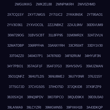
2WGUIKKG
2WK2EL88
2WNPNKRH
2WV0ZHMD
2X7CQ1SY
2XYTJWGS
2Y7I1IC2
2YKK8NSK
2YT95AO1
2YV3O361
2YXVOCOL
2Z2JNBKZ
2ZAJL9NV
30D5VUM9
30W729OG
31BVSCBT
31L8FP95
31M0MR2X
32AT2VLN
32MATDBP
336RPFHA
33ANXYRH
33CR504T
33DY1V30
33T04ZZ0
3404O7P1
3478760D
34F92RUM
34HYUF3N
34Y7PBO1
357AGF1F
35AF37G3
35HVS0VG
35MJZMAN
35O1QNFZ
36HUTLDS
36NU8MEJ
36U7Y0NR
376J215Y
377SG7JD
37CVGS0S
37IHO75D
37JQKID8
37X9FZP9
38J0SXQX
38NQ9PDV
38O70PCO
38QUD9KX
39D3U3A0
39LAIWA9
39LCYZRI
39MGWN55
39PXKH1B
3A43DKQP