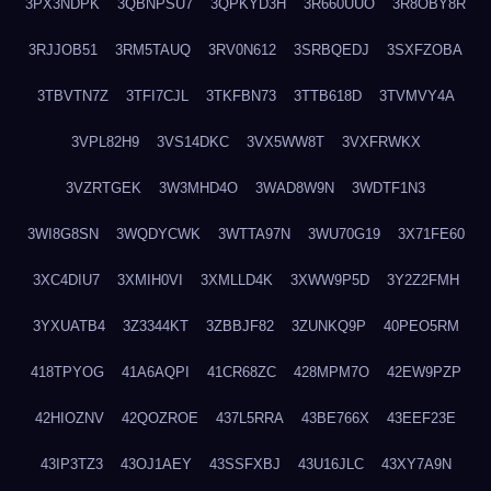
3PX3NDPK
3QBNPSU7
3QPKYD3H
3R660UUO
3R8OBY8R
3RJJOB51
3RM5TAUQ
3RV0N612
3SRBQEDJ
3SXFZOBA
3TBVTN7Z
3TFI7CJL
3TKFBN73
3TTB618D
3TVMVY4A
3VPL82H9
3VS14DKC
3VX5WW8T
3VXFRWKX
3VZRTGEK
3W3MHD4O
3WAD8W9N
3WDTF1N3
3WI8G8SN
3WQDYCWK
3WTTA97N
3WU70G19
3X71FE60
3XC4DIU7
3XMIH0VI
3XMLLD4K
3XWW9P5D
3Y2Z2FMH
3YXUATB4
3Z3344KT
3ZBBJF82
3ZUNKQ9P
40PEO5RM
418TPYOG
41A6AQPI
41CR68ZC
428MPM7O
42EW9PZP
42HIOZNV
42QOZROE
437L5RRA
43BE766X
43EEF23E
43IP3TZ3
43OJ1AEY
43SSFXBJ
43U16JLC
43XY7A9N