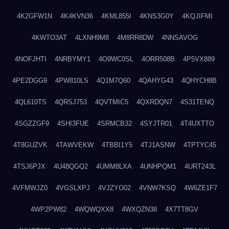
4K2GFW1N
4K4KVN36
4KML855I
4KNS3G0Y
4KQJIFMI
4KWTO3AT
4LXNH9M8
4M8RR8DW
4NNSAVOG
4NOFJHTI
4NRBYMY1
4O9WC0SL
4ORR508B
4P5VX889
4PE2DGG9
4PW810LS
4Q1M7Q60
4QAHYG43
4QHYCH8B
4QL610TS
4QRSJ753
4QVTMIC5
4QXRDQN7
4S31TENQ
4SGZZGF9
4SHI3FUE
4SRMCB32
4SYJTR01
4T4UXTTO
4T8GUZVK
4TAWVEKW
4TBBI1Y5
4TJ1ASNW
4TPTYC45
4TSJ6PJX
4U48QGQ2
4UMM8LXA
4UNHPQM1
4URT243L
4VFMWJZ0
4VGSLXPJ
4VJZYO02
4VNW7KSQ
4W6ZE1F7
4WP2PW82
4WQWQXX8
4WXQZN38
4X7TT8GV