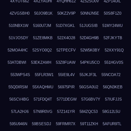
4XYOT662
4XZYAUHI
4YQHH612
4Z52SO0V
4ZP14UIL
4ZVGSBH0
50JO9B1K
50KZ2V9P
50NNJN5E
50S8F1Z0
510NBX1W
5160U7JM
51D7XGKL
51JUGSIB
51MY24WU
51VJOSDY
51ZE8MKB
522X4O28
52D4GH9B
52FJKYTB
52MOA4HC
52SYO0Q2
52TPECFV
52W5K0BY
52XXY91Q
53ATDBWI
53EKZAMH
53Z8FUAW
54PKU5CO
551HGV0S
553WPS4S
55FLR3W1
55IE9L4V
55JKJF3L
55NCOA72
55QDIRSM
55XAQHMU
56975PIR
56GSA0U2
56QN3KEB
56SCV4BG
571FDQ4T
5771DEGW
57G6BV7Y
57IUFJJS
57LA2HJ6
57N9R0VG
57Z141YR
584ZQC53
58G12L5U
595U946N
59BSESDJ
59FRMR7X
59T11ZKH
5AFUR9TL