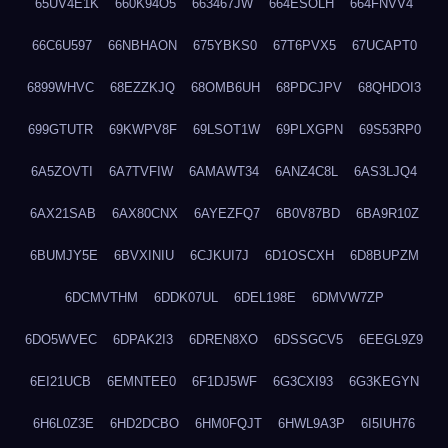
65UV4E1K
660K94O5
663467JW
664ESOLH
664FNVV4
66C6U597
66NBHAON
675YBKS0
67T6PVX5
67UCAPT0
6899WHVC
68EZZKJQ
68OMB6UH
68PDCJPV
68QHDOI3
699GTUTR
69KWPV8F
69LSOT1W
69PLXGPN
69S53RP0
6A5ZOVTI
6A7TVFIW
6AMAWT34
6ANZ4C8L
6AS3LJQ4
6AX21SAB
6AX80CNX
6AYEZFQ7
6B0V87BD
6BA9R10Z
6BUMJY5E
6BVXINIU
6CJKUI7J
6D1OSCXH
6D8BUPZM
6DCMVTHM
6DDK07UL
6DEL198E
6DMVW7ZP
6DO5WVEC
6DPAK2I3
6DREN8XO
6DSSGCV5
6EEGL9Z9
6EI21UCB
6EMNTEE0
6F1DJ5WF
6G3CXI93
6G3KEGYN
6H6L0Z3E
6HD2DCBO
6HM0FQJT
6HWL9A3P
6I5IUH76