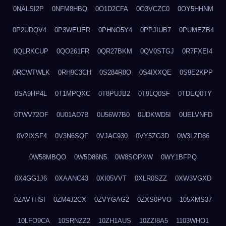
0NALSI2P
0NFM8HBQ
0O1D2CFA
0O3VCZC0
0OY5HHNM
0P2UDQV4
0P3WEUER
0PHNO5Y4
0PPJIUB7
0PUMEZB4
0QLRKCUP
0QO261FR
0QR27BKM
0QV0STGJ
0R7FXEI4
0RCWTWLK
0RH9C3CH
0S284R8O
0S4IXXQE
0S9E2KPP
0SA9HP4L
0T1MPQXC
0T8PUJB2
0T9LQ0SF
0TDEQ0TY
0TWV72OF
0U01AD7B
0U56W7B0
0UDKWD5I
0UELVNFD
0V2IXSF4
0V3N6SQF
0VJAC930
0VY5ZG3D
0W3LZD86
0W58MBQO
0W5D86N5
0W8SOPXW
0WY1BFPQ
0X4GG1J6
0XAANC43
0XI05VVT
0XLR0SZZ
0XW3VGXD
0ZAVTHSI
0ZM4J2CX
0ZVYGAG2
0ZXS0PVO
105XMS37
10LFO9CA
10SRNZZ2
10ZH1AUS
10ZZI8A5
1103WHO1