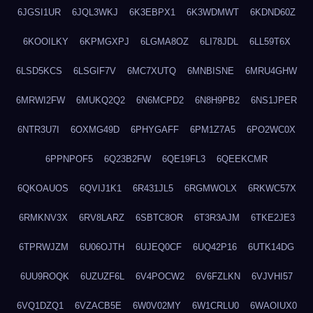
6JGSI1UR
6JQL3WKJ
6K3EBPX1
6K3WDMWT
6KDND60Z
6KOOILKY
6KPMGXPJ
6LGMA8OZ
6LI78JDL
6LL59T6X
6LSD5KCS
6LSGIF7V
6MC7XUTQ
6MNBISNE
6MRU4GHW
6MRWI2FW
6MUKQ2Q2
6N6MCPD2
6N8H9PB2
6NS1JPER
6NTR3U7I
6OXMG49D
6PHYGAFF
6PM1Z7A5
6PO2WC0X
6PPNPOF5
6Q23B2FW
6QE19FL3
6QEEKCMR
6QKOAUOS
6QVIJ1K1
6R431JL5
6RGMWOLX
6RKWC57X
6RMKNV3X
6RV8LARZ
6SBTC8OR
6T3R3AJM
6TKE2JE3
6TPRWJZM
6U06OJTH
6UJEQ0CF
6UQ42P16
6UTK14DG
6UU9ROQK
6UZUZF6L
6V4POCW2
6V6FZLKN
6VJVHI57
6VQ1DZQ1
6VZACB5E
6W0V02MY
6W1CRLU0
6WAOIUX0