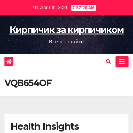
Перейти
Чт. Авг 6th, 2026
7:57:27 AM
к
содержимому
Кирпичик за кирпичиком
Все о стройке
VQB654OF
Health Insights