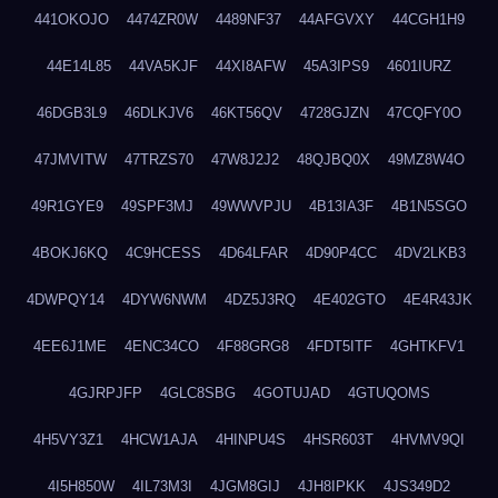
441OKOJO
4474ZR0W
4489NF37
44AFGVXY
44CGH1H9
44E14L85
44VA5KJF
44XI8AFW
45A3IPS9
4601IURZ
46DGB3L9
46DLKJV6
46KT56QV
4728GJZN
47CQFY0O
47JMVITW
47TRZS70
47W8J2J2
48QJBQ0X
49MZ8W4O
49R1GYE9
49SPF3MJ
49WWVPJU
4B13IA3F
4B1N5SGO
4BOKJ6KQ
4C9HCESS
4D64LFAR
4D90P4CC
4DV2LKB3
4DWPQY14
4DYW6NWM
4DZ5J3RQ
4E402GTO
4E4R43JK
4EE6J1ME
4ENC34CO
4F88GRG8
4FDT5ITF
4GHTKFV1
4GJRPJFP
4GLC8SBG
4GOTUJAD
4GTUQOMS
4H5VY3Z1
4HCW1AJA
4HINPU4S
4HSR603T
4HVMV9QI
4I5H850W
4IL73M3I
4JGM8GIJ
4JH8IPKK
4JS349D2