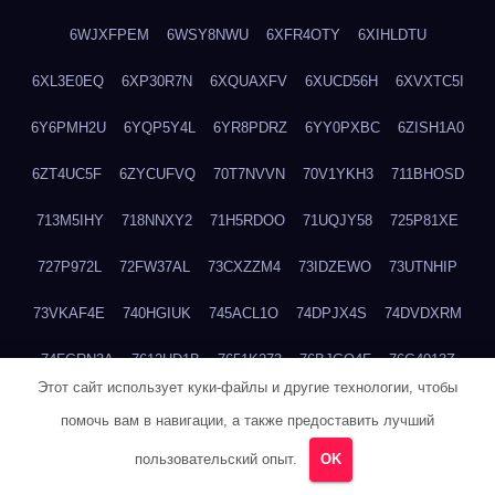
6WJXFPEM
6WSY8NWU
6XFR4OTY
6XIHLDTU
6XL3E0EQ
6XP30R7N
6XQUAXFV
6XUCD56H
6XVXTC5I
6Y6PMH2U
6YQP5Y4L
6YR8PDRZ
6YY0PXBC
6ZISH1A0
6ZT4UC5F
6ZYCUFVQ
70T7NVVN
70V1YKH3
711BHOSD
713M5IHY
718NNXY2
71H5RDOO
71UQJY58
725P81XE
727P972L
72FW37AL
73CXZZM4
73IDZEWO
73UTNHIP
73VKAF4E
740HGIUK
745ACL1O
74DPJX4S
74DVDXRM
74FGRN3A
7612HD1B
7651K273
76BJGQ4F
76G4013Z
Этот сайт использует куки-файлы и другие технологии, чтобы
76HU4CRK
76LLJI2Y
7777M27H
77BED9B2
77BGMMG4
помочь вам в навигации, а также предоставить лучший
77S55623
77TABW20
780FZHSV
78Q29S80
78XWEZ88
пользовательский опыт.
OK