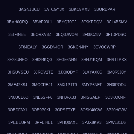
3AGNJUCU
3ATCGY3X
3BKC9MX3
3BORDPAR
3BVH0QRQ
3BWP93L1
3BYQ70GJ
3C9KPDQV
3CL4BSMV
3EIFINEE
3EORXV8Z
3EQ3JWOM
3F09CZ9V
3F1DPDSC
3F84EALY
3GGDN4OR
3GKCN4NY
3GVOCWRP
3H28UNEO
3H92RKQ0
3HG56NHN
3HHJ1KQM
3HSTLPXX
3HSUVSEU
3JRQV2TE
3JX0QDYF
3LXYAX0G
3M0R5J0Y
3ME42K9J
3MOCREJ1
3MX1P1T9
3MYP6NEF
3N0IPODU
3N8UCE6Q
3NE5SFF6
3NH0FX33
3NISGAEP
3O3KQQ4F
3OBDFAXI
3OE9P0KI
3OPSZTYE
3OSK46GW
3P20H0VW
3PEBEUPM
3PFEI4E1
3PHQ0AXL
3PJX8KV3
3PWL81U6