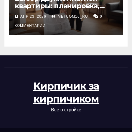
квартиры: планировка,
состояние жилья и
АПР 23, 2026
METCOM16_RU
0
проверка документов
КОММЕНТАРИИ
Кирпичик за
кирпичиком
Все о стройке