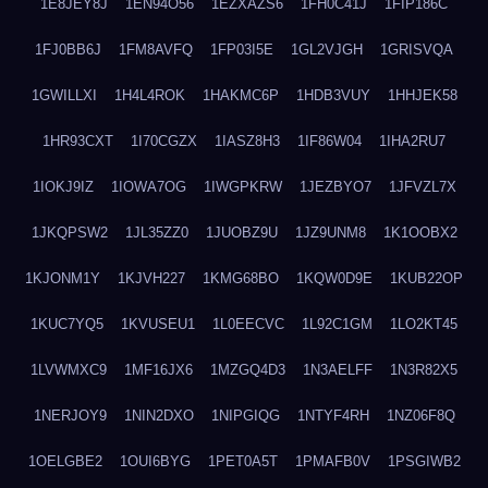
1E8JEY8J
1EN94O56
1EZXAZS6
1FH0C41J
1FIP186C
1FJ0BB6J
1FM8AVFQ
1FP03I5E
1GL2VJGH
1GRISVQA
1GWILLXI
1H4L4ROK
1HAKMC6P
1HDB3VUY
1HHJEK58
1HR93CXT
1I70CGZX
1IASZ8H3
1IF86W04
1IHA2RU7
1IOKJ9IZ
1IOWA7OG
1IWGPKRW
1JEZBYO7
1JFVZL7X
1JKQPSW2
1JL35ZZ0
1JUOBZ9U
1JZ9UNM8
1K1OOBX2
1KJONM1Y
1KJVH227
1KMG68BO
1KQW0D9E
1KUB22OP
1KUC7YQ5
1KVUSEU1
1L0EECVC
1L92C1GM
1LO2KT45
1LVWMXC9
1MF16JX6
1MZGQ4D3
1N3AELFF
1N3R82X5
1NERJOY9
1NIN2DXO
1NIPGIQG
1NTYF4RH
1NZ06F8Q
1OELGBE2
1OUI6BYG
1PET0A5T
1PMAFB0V
1PSGIWB2