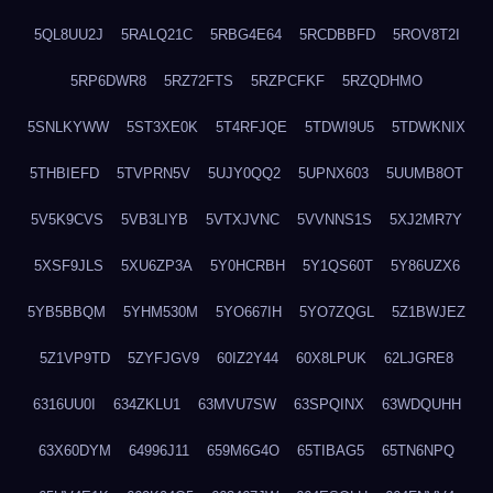
5QL8UU2J
5RALQ21C
5RBG4E64
5RCDBBFD
5ROV8T2I
5RP6DWR8
5RZ72FTS
5RZPCFKF
5RZQDHMO
5SNLKYWW
5ST3XE0K
5T4RFJQE
5TDWI9U5
5TDWKNIX
5THBIEFD
5TVPRN5V
5UJY0QQ2
5UPNX603
5UUMB8OT
5V5K9CVS
5VB3LIYB
5VTXJVNC
5VVNNS1S
5XJ2MR7Y
5XSF9JLS
5XU6ZP3A
5Y0HCRBH
5Y1QS60T
5Y86UZX6
5YB5BBQM
5YHM530M
5YO667IH
5YO7ZQGL
5Z1BWJEZ
5Z1VP9TD
5ZYFJGV9
60IZ2Y44
60X8LPUK
62LJGRE8
6316UU0I
634ZKLU1
63MVU7SW
63SPQINX
63WDQUHH
63X60DYM
64996J11
659M6G4O
65TIBAG5
65TN6NPQ