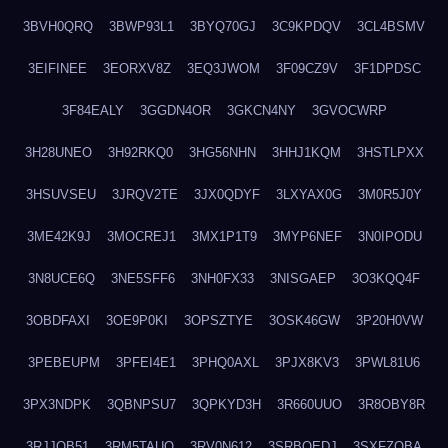
3BVH0QRQ
3BWP93L1
3BYQ70GJ
3C9KPDQV
3CL4BSMV
3EIFINEE
3EORXV8Z
3EQ3JWOM
3F09CZ9V
3F1DPDSC
3F84EALY
3GGDN4OR
3GKCN4NY
3GVOCWRP
3H28UNEO
3H92RKQ0
3HG56NHN
3HHJ1KQM
3HSTLPXX
3HSUVSEU
3JRQV2TE
3JX0QDYF
3LXYAX0G
3M0R5J0Y
3ME42K9J
3MOCREJ1
3MX1P1T9
3MYP6NEF
3N0IPODU
3N8UCE6Q
3NE5SFF6
3NH0FX33
3NISGAEP
3O3KQQ4F
3OBDFAXI
3OE9P0KI
3OPSZTYE
3OSK46GW
3P20H0VW
3PEBEUPM
3PFEI4E1
3PHQ0AXL
3PJX8KV3
3PWL81U6
3PX3NDPK
3QBNPSU7
3QPKYD3H
3R660UUO
3R8OBY8R
3RJJOB51
3RM5TAUQ
3RV0N612
3SRBQEDJ
3SXFZOBA