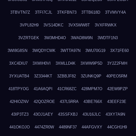
3TBVTN7Z
3TFI7CJL
3TKFBN73
3TTB618D
3TVMVY4A
3VPL82H9
3VS14DKC
3VX5WW8T
3VXFRWKX
3VZRTGEK
3W3MHD4O
3WAD8W9N
3WDTF1N3
3WI8G8SN
3WQDYCWK
3WTTA97N
3WU70G19
3X71FE60
3XC4DIU7
3XMIH0VI
3XMLLD4K
3XWW9P5D
3Y2Z2FMH
3YXUATB4
3Z3344KT
3ZBBJF82
3ZUNKQ9P
40PEO5RM
418TPYOG
41A6AQPI
41CR68ZC
428MPM7O
42EW9PZP
42HIOZNV
42QOZROE
437L5RRA
43BE766X
43EEF23E
43IP3TZ3
43OJ1AEY
43SSFXBJ
43U16JLC
43XY7A9N
441OKOJO
4474ZR0W
4489NF37
44AFGVXY
44CGH1H9