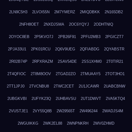
2LN9C5H3
2LVOI55N
2M7YMERZ
2MIQDBKK
2N165DB2
2NFH8OET
2NXDJSMA
2OC6YQYJ
2ODHTNIQ
2OYOC8EB
2P5KVO7J
2PB26F91
2PFU2MB3
2PGICZT7
2PJA33U1
2PK01RCU
2Q6V9UEG
2QFIABDG
2QYABSTR
2R02B74P
2RPXRAZM
2SAV54DE
2SS1XHM0
2T0TIR21
2T4QFIOC
2T8M8OOV
2TGAD2ZO
2TMUAAY5
2TOT3HO1
2TT1JPJ0
2TVCNBU8
2TWC2CET
2U1JCAWR
2UABCBNW
2UBGKVBI
2UFYK23Q
2UHBAVSU
2UT1DWVT
2VA5KTQ4
2VUSTJE1
2VY55Q8B
2W29565T
2W496244
2WADJS4M
2WGUIKKG
2WK2EL88
2WNPNKRH
2WV0ZHMD