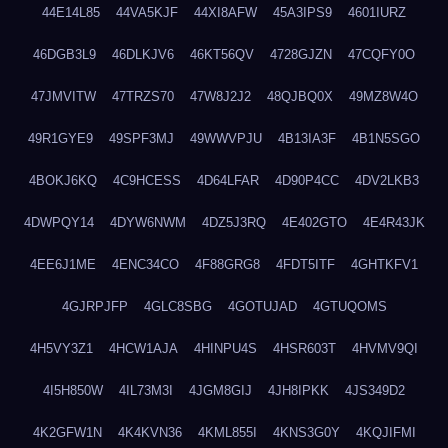
44E14L85
44VA5KJF
44XI8AFW
45A3IPS9
4601IURZ
46DGB3L9
46DLKJV6
46KT56QV
4728GJZN
47CQFY0O
47JMVITW
47TRZS70
47W8J2J2
48QJBQ0X
49MZ8W4O
49R1GYE9
49SPF3MJ
49WWVPJU
4B13IA3F
4B1N5SGO
4BOKJ6KQ
4C9HCESS
4D64LFAR
4D90P4CC
4DV2LKB3
4DWPQY14
4DYW6NWM
4DZ5J3RQ
4E402GTO
4E4R43JK
4EE6J1ME
4ENC34CO
4F88GRG8
4FDT5ITF
4GHTKFV1
4GJRPJFP
4GLC8SBG
4GOTUJAD
4GTUQOMS
4H5VY3Z1
4HCW1AJA
4HINPU4S
4HSR603T
4HVMV9QI
4I5H850W
4IL73M3I
4JGM8GIJ
4JH8IPKK
4JS349D2
4K2GFW1N
4K4KVN36
4KML855I
4KNS3G0Y
4KQJIFMI