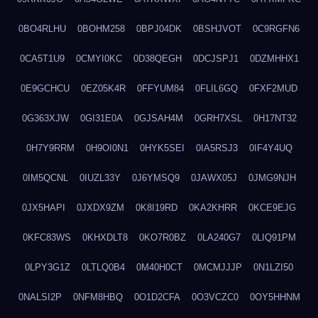
0BO4RLHU
0BOHM258
0BPJ04DK
0BSHJVOT
0C9RGFN6
0CA5T1U9
0CMYI0KC
0D38QEGH
0DCJSPJ1
0DZMHHX1
0E9GCHCU
0EZ05K4R
0FFYUM84
0FLIL6GQ
0FXF2MUD
0G363XJW
0GI31E0A
0GJSAH4M
0GRH7XSL
0H17NT32
0H7Y9RRM
0H9OI0N1
0HYK5SEI
0IA5RSJ3
0IF4Y4UQ
0IM5QCNL
0IUZL33Y
0J6YMSQ9
0JAWX05J
0JMG9NJH
0JX5HAPI
0JXDX9ZM
0K8I19RD
0KA2KHRR
0KCE9EJG
0KFC83WS
0KHXDLT8
0KO7R0BZ
0LA240G7
0LIQ91PM
0LPY3G1Z
0LTLQ0B4
0M40H0CT
0MCMJJJP
0N1LZI50
0NALSI2P
0NFM8HBQ
0O1D2CFA
0O3VCZC0
0OY5HHNM