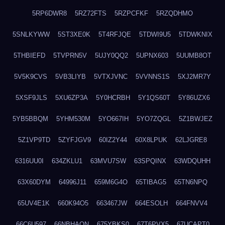
5RP6DWR8
5RZ72FTS
5RZPCFKF
5RZQDHMO
5SNLKYWW
5ST3XE0K
5T4RFJQE
5TDWI9U5
5TDWKNIX
5THBIEFD
5TVPRN5V
5UJY0QQ2
5UPNX603
5UUMB8OT
5V5K9CVS
5VB3LIYB
5VTXJVNC
5VVNNS1S
5XJ2MR7Y
5XSF9JLS
5XU6ZP3A
5Y0HCRBH
5Y1QS60T
5Y86UZX6
5YB5BBQM
5YHM530M
5YO667IH
5YO7ZQGL
5Z1BWJEZ
5Z1VP9TD
5ZYFJGV9
60IZ2Y44
60X8LPUK
62LJGRE8
6316UU0I
634ZKLU1
63MVU7SW
63SPQINX
63WDQUHH
63X60DYM
64996J11
659M6G4O
65TIBAG5
65TN6NPQ
65UV4E1K
660K94O5
663467JW
664ESOLH
664FNVV4
66C6U597
66NBHAON
675YBKS0
67T6PVX5
67UCAPT0