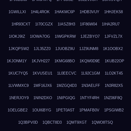
1GWILLXI
1H4L4ROK
1HAKMC6P
1HDB3VUY
1HHJEK58
1HR93CXT
1I70CGZX
1IASZ8H3
1IF86W04
1IHA2RU7
1IOKJ9IZ
1IOWA7OG
1IWGPKRW
1JEZBYO7
1JFVZL7X
1JKQPSW2
1JL35ZZ0
1JUOBZ9U
1JZ9UNM8
1K1OOBX2
1KJONM1Y
1KJVH227
1KMG68BO
1KQW0D9E
1KUB22OP
1KUC7YQ5
1KVUSEU1
1L0EECVC
1L92C1GM
1LO2KT45
1LVWMXC9
1MF16JX6
1MZGQ4D3
1N3AELFF
1N3R82X5
1NERJOY9
1NIN2DXO
1NIPGIQG
1NTYF4RH
1NZ06F8Q
1OELGBE2
1OUI6BYG
1PET0A5T
1PMAFB0V
1PSGIWB2
1Q3BPV0D
1QBCT8D3
1QMT9XGT
1QWO8TSQ