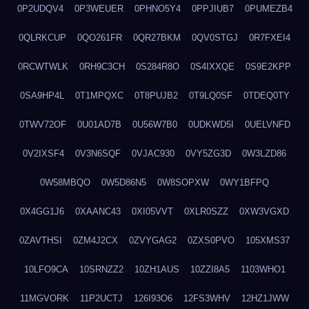
0P2UDQV4
0P3WEUER
0PHNO5Y4
0PPJIUB7
0PUMEZB4
0QLRKCUP
0QO261FR
0QR27BKM
0QV0STGJ
0R7FXEI4
0RCWTWLK
0RH9C3CH
0S284R8O
0S4IXXQE
0S9E2KPP
0SA9HP4L
0T1MPQXC
0T8PUJB2
0T9LQ0SF
0TDEQ0TY
0TWV72OF
0U01AD7B
0U56W7B0
0UDKWD5I
0UELVNFD
0V2IXSF4
0V3N6SQF
0VJAC930
0VY5ZG3D
0W3LZD86
0W58MBQO
0W5D86N5
0W8SOPXW
0WY1BFPQ
0X4GG1J6
0XAANC43
0XI05VVT
0XLR0SZZ
0XW3VGXD
0ZAVTHSI
0ZM4J2CX
0ZVYGAG2
0ZXS0PVO
105XMS37
10LFO9CA
10SRNZZ2
10ZH1AUS
10ZZI8A5
1103WHO1
11MGVORK
11P2UCTJ
126I93O6
12FS3WHV
12HZ1JWW