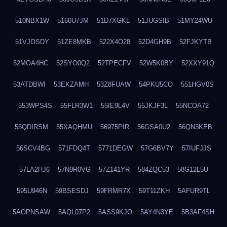
510NBX1W
5160U7JM
51D7XGKL
51JUGSIB
51MY24WU
51VJOSDY
51ZE8MKB
522X4O28
52D4GH9B
52FJKYTB
52MOA4HC
52SYO0Q2
52TPECFV
52W5K0BY
52XXY91Q
53ATDBWI
53EKZAMH
53Z8FUAW
54PKU5CO
551HGV0S
553WPS4S
55FLR3W1
55IE9L4V
55JKJF3L
55NCOA72
55QDIRSM
55XAQHMU
56975PIR
56GSA0U2
56QN3KEB
56SCV4BG
571FDQ4T
5771DEGW
57G6BV7Y
57IUFJJS
57LA2HJ6
57N9R0VG
57Z141YR
584ZQC53
58G12L5U
595U946N
59BSESDJ
59FRMR7X
59T11ZKH
5AFUR9TL
5AOPNSAW
5AQL07P2
5ASS9KJO
5AY4N3YE
5B3AF4SH