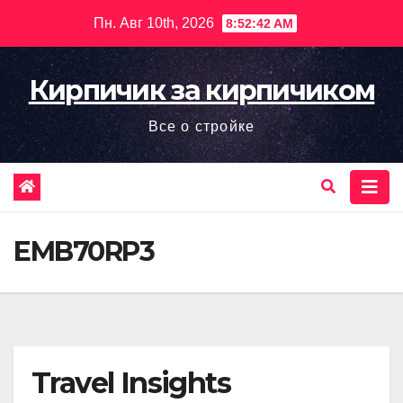
Перейти
Пн. Авг 10th, 2026
8:52:43 AM
к
содержимому
Кирпичик за кирпичиком
Все о стройке
EMB70RP3
Travel Insights