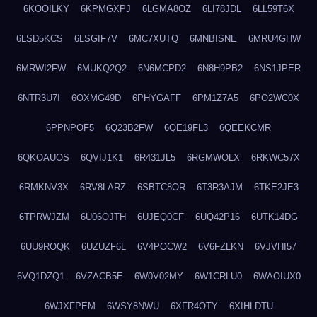
6KOOILKY
6KPMGXPJ
6LGMA8OZ
6LI78JDL
6LL59T6X
6LSD5KCS
6LSGIF7V
6MC7XUTQ
6MNBISNE
6MRU4GHW
6MRWI2FW
6MUKQ2Q2
6N6MCPD2
6N8H9PB2
6NS1JPER
6NTR3U7I
6OXMG49D
6PHYGAFF
6PM1Z7A5
6PO2WC0X
6PPNPOF5
6Q23B2FW
6QE19FL3
6QEEKCMR
6QKOAUOS
6QVIJ1K1
6R431JL5
6RGMWOLX
6RKWC57X
6RMKNV3X
6RV8LARZ
6SBTC8OR
6T3R3AJM
6TKE2JE3
6TPRWJZM
6U06OJTH
6UJEQ0CF
6UQ42P16
6UTK14DG
6UU9ROQK
6UZUZF6L
6V4POCW2
6V6FZLKN
6VJVHI57
6VQ1DZQ1
6VZACB5E
6W0V02MY
6W1CRLU0
6WAOIUX0
6WJXFPEM
6WSY8NWU
6XFR4OTY
6XIHLDTU