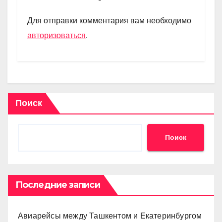
a
A
kl
в
m
p
a
и
Для отправки комментария вам необходимо
p
ss
ть
авторизоваться
.
ni
ki
Поиск
Поиск
Последние записи
Авиарейсы между Ташкентом и Екатеринбургом