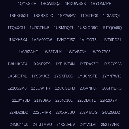
1QYKS8IF
1RCW99QZ
1RDUWSSK
1RYOMZPR
1SFXG5XT
1SSBXDLO
1SZ258AV
1T04TFO9
1T3A32QI
1TQ4XCLI
1URGFNU5
1USMDQTI
1USXOD9C
1UTQO46Q
1UXXH5X4
1V2M00OW
1VHOFJ5Z
1VLGOT3L
1VT6PD21
1VV8ZAHG
1W387VUY
1WFVB76Y
1WPX7P03
1WUHK6D4
1X9NP2FS
1XEHVF4N
1XFRA9ZO
1XS2YS68
1XSROT4L
1YS8YJ6Z
1YSKFL0G
1YUCNSFB
1YYN7W1J
1Z1US2M8
1ZLGWTF7
1ZOCGLFM
206VNFLF
20GH4EFO
2110Y7UD
21J9UIA6
2254Q10C
226DDKTL
22R2IX7P
22RDZ3DD
22S5F4PR
22XXR3UO
232PTAJG
24AZ56D2
24MC44U0
24TJTMVU
24XS3FEV
24YV1LVI
252T7VNK