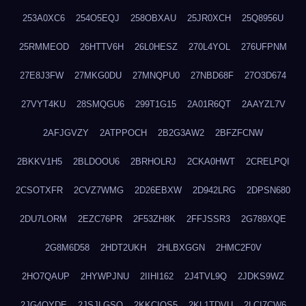
253A0XC6
254O5EQJ
258OBXAU
25JR0XCH
25Q8956U
25RMMEOD
26HTTV6H
26L0HESZ
270L4YOL
276UFPNM
27E8J3FW
27MKG0DU
27MNQPU0
27NBD68F
27O3D674
27VYT4KU
28SMQGU6
299T1G15
2A01R6QT
2AAYZL7V
2AFJGVZY
2ATPPOCH
2B2G3AW2
2BFZFCNW
2BKKV1H5
2BLDOOU6
2BRHOLRJ
2CKA0HWT
2CRELPQI
2CSOTXFR
2CVZ7WMG
2D26EBXW
2D942LRG
2DPSN680
2DU7LORM
2EZC76PR
2F53ZH8K
2FFJSSR3
2G789XQE
2G8M6D58
2HDT2UKH
2HLBXGGN
2HMC2F0V
2HO7QAUP
2HYWPJNU
2IIHI162
2J4TVL9Q
2JDKS9WZ
2JG4QYDE
2JSJLGSQ
2KKCIQS5
2KL1TDVU
2LCI7CW6