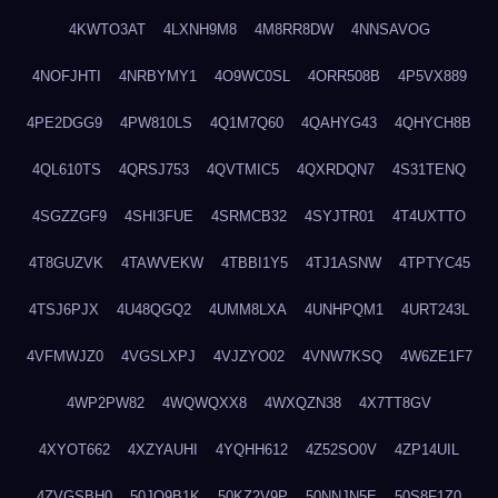
4KWTO3AT
4LXNH9M8
4M8RR8DW
4NNSAVOG
4NOFJHTI
4NRBYMY1
4O9WC0SL
4ORR508B
4P5VX889
4PE2DGG9
4PW810LS
4Q1M7Q60
4QAHYG43
4QHYCH8B
4QL610TS
4QRSJ753
4QVTMIC5
4QXRDQN7
4S31TENQ
4SGZZGF9
4SHI3FUE
4SRMCB32
4SYJTR01
4T4UXTTO
4T8GUZVK
4TAWVEKW
4TBBI1Y5
4TJ1ASNW
4TPTYC45
4TSJ6PJX
4U48QGQ2
4UMM8LXA
4UNHPQM1
4URT243L
4VFMWJZ0
4VGSLXPJ
4VJZYO02
4VNW7KSQ
4W6ZE1F7
4WP2PW82
4WQWQXX8
4WXQZN38
4X7TT8GV
4XYOT662
4XZYAUHI
4YQHH612
4Z52SO0V
4ZP14UIL
4ZVGSBH0
50JO9B1K
50KZ2V9P
50NNJN5E
50S8F1Z0