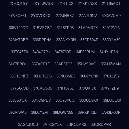
2X7CQ1SY
2XYTJWGS
2Y7I1IC2
2YKK8NSK
2YT95AO1
2YV3O361
2YXVOCOL
2Z2JNBKZ
2ZAJL9NV
30D5VUM9
30W729OG
31BVSCBT
31L8FP95
31M0MR2X
32AT2VLN
32MATDBP
336RPFHA
33ANXYRH
33CR504T
33DY1V30
33T04ZZ0
3404O7P1
3478760D
34F92RUM
34HYUF3N
34Y7PBO1
357AGF1F
35AF37G3
35HVS0VG
35MJZMAN
35O1QNFZ
36HUTLDS
36NU8MEJ
36U7Y0NR
376J215Y
377SG7JD
37CVGS0S
37IHO75D
37JQKID8
37X9FZP9
38J0SXQX
38NQ9PDV
38O70PCO
38QUD9KX
39D3U3A0
39LAIWA9
39LCYZRI
39MGWN55
39PXKH1B
3A43DKQP
3AGNJUCU
3ATCGY3X
3BKC9MX3
3BORDPAR