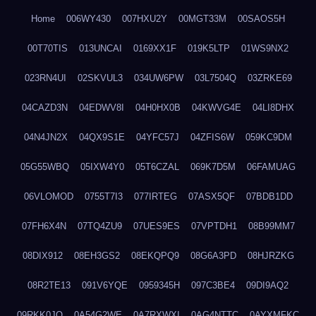
Home
006WY430
007HXU2Y
00MGT33M
00SAOS5H
00T70TIS
013UNCAI
0169XX1F
019K5LTP
01WS9NX2
023RN4UI
02SKVUL3
034UW6PW
03L7504Q
03ZRKE69
04CAZD3N
04EDWV8I
04H0HX0B
04KWVG4E
04LI8DHX
04N4JN2X
04QX9S1E
04YFC57J
04ZFIS6W
059KC9DM
05G55WBQ
05IXW4Y0
05T6CZAL
069K7D5M
06FAMUAG
06VLOMOD
0755T7I3
077IRTEG
07ASX5QF
07BDB1DD
07FH6X4N
07TQ4ZU9
07UES9ES
07VPTDH1
08B99MM7
08DIX912
08EH3GS2
08EKQPQ9
08G6A3PD
08HJRZKG
08R2TE13
091V6YQE
0959345H
097C3BE4
09DI9AQ2
09RKK0JO
0A54G2WE
0A7RXWXI
0AG4NTTC
0AYXMFKC