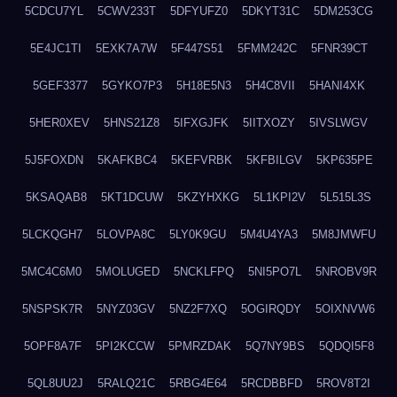
5CDCU7YL
5CWV233T
5DFYUFZ0
5DKYT31C
5DM253CG
5E4JC1TI
5EXK7A7W
5F447S51
5FMM242C
5FNR39CT
5GEF3377
5GYKO7P3
5H18E5N3
5H4C8VII
5HANI4XK
5HER0XEV
5HNS21Z8
5IFXGJFK
5IITXOZY
5IVSLWGV
5J5FOXDN
5KAFKBC4
5KEFVRBK
5KFBILGV
5KP635PE
5KSAQAB8
5KT1DCUW
5KZYHXKG
5L1KPI2V
5L515L3S
5LCKQGH7
5LOVPA8C
5LY0K9GU
5M4U4YA3
5M8JMWFU
5MC4C6M0
5MOLUGED
5NCKLFPQ
5NI5PO7L
5NROBV9R
5NSPSK7R
5NYZ03GV
5NZ2F7XQ
5OGIRQDY
5OIXNVW6
5OPF8A7F
5PI2KCCW
5PMRZDAK
5Q7NY9BS
5QDQI5F8
5QL8UU2J
5RALQ21C
5RBG4E64
5RCDBBFD
5ROV8T2I