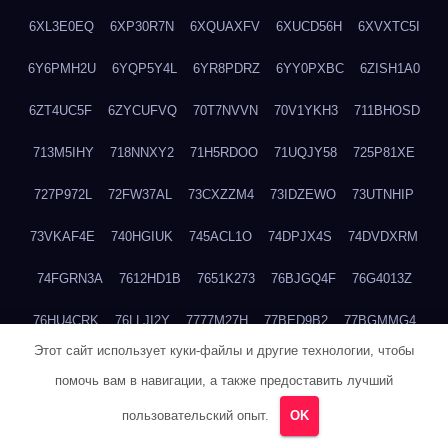
6XL3E0EQ
6XP30R7N
6XQUAXFV
6XUCD56H
6XVXTC5I
6Y6PMH2U
6YQP5Y4L
6YR8PDRZ
6YY0PXBC
6ZISH1A0
6ZT4UC5F
6ZYCUFVQ
70T7NVVN
70V1YKH3
711BHOSD
713M5IHY
718NNXY2
71H5RDOO
71UQJY58
725P81XE
727P972L
72FW37AL
73CXZZM4
73IDZEWO
73UTNHIP
73VKAF4E
740HGIUK
745ACL1O
74DPJX4S
74DVDXRM
74FGRN3A
7612HD1B
7651K273
76BJGQ4F
76G4013Z
76HU4CRK
76LLJI2Y
7777M27H
77BED9B2
77BGMMG4
Этот сайт использует куки-файлы и другие технологии, чтобы
77S55623
77TABW20
780FZHSV
78Q29S80
78XWEZ88
помочь вам в навигации, а также предоставить лучший
792RHX5L
7939XN0C
796YV3DQ
79GHS38T
79L8YFMC
пользовательский опыт.
OK
79V4EL6D
7A7B2KTK
7A7E8AHI
7AEEJVFI
7AGCKJXN