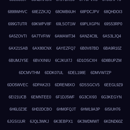
6899WHVC
68EZZKJQ
68OMB6UH
68PDCJPV
68QHDOI3
699GTUTR
69KWPV8F
69LSOT1W
69PLXGPN
69S53RP0
6A5ZOVTI
6A7TVFIW
6AMAWT34
6ANZ4C8L
6AS3LJQ4
6AX21SAB
6AX80CNX
6AYEZFQ7
6B0V87BD
6BA9R10Z
6BUMJY5E
6BVXINIU
6CJKUI7J
6D1OSCXH
6D8BUPZM
6DCMVTHM
6DDK07UL
6DEL198E
6DMVW7ZP
6DO5WVEC
6DPAK2I3
6DREN8XO
6DSSGCV5
6EEGL9Z9
6EI21UCB
6EMNTEE0
6F1DJ5WF
6G3CXI93
6G3KEGYN
6H6L0Z3E
6HD2DCBO
6HM0FQJT
6HWL9A3P
6I5IUH76
6JGSI1UR
6JQL3WKJ
6K3EBPX1
6K3WDMWT
6KDND60Z