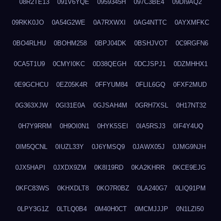
08R2TE13
091V6YQE
0959345H
097C3BE4
09DI9AQ2
09RKK0JO
0A54G2WE
0A7RXWXI
0AG4NTTC
0AYXMFKC
0BO4RLHU
0BOHM258
0BPJ04DK
0BSHJVOT
0C9RGFN6
0CA5T1U9
0CMYI0KC
0D38QEGH
0DCJSPJ1
0DZMHHX1
0E9GCHCU
0EZ05K4R
0FFYUM84
0FLIL6GQ
0FXF2MUD
0G363XJW
0GI31E0A
0GJSAH4M
0GRH7XSL
0H17NT32
0H7Y9RRM
0H9OI0N1
0HYK5SEI
0IA5RSJ3
0IF4Y4UQ
0IM5QCNL
0IUZL33Y
0J6YMSQ9
0JAWX05J
0JMG9NJH
0JX5HAPI
0JXDX9ZM
0K8I19RD
0KA2KHRR
0KCE9EJG
0KFC83WS
0KHXDLT8
0KO7R0BZ
0LA240G7
0LIQ91PM
0LPY3G1Z
0LTLQ0B4
0M40H0CT
0MCMJJJP
0N1LZI50