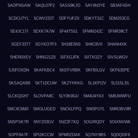
5AOPNSAW
5AQL07P2
5ASS9KJO
5AY4N3YE
5B3AF4SH
5CDCU7YL
5CWV233T
5DFYUFZ0
5DKYT31C
5DM253CG
5E4JC1TI
5EXK7A7W
5F447S51
5FMM242C
5FNR39CT
5GEF3377
5GYKO7P3
5H18E5N3
5H4C8VII
5HANI4XK
5HER0XEV
5HNS21Z8
5IFXGJFK
5IITXOZY
5IVSLWGV
5J5FOXDN
5KAFKBC4
5KEFVRBK
5KFBILGV
5KP635PE
5KSAQAB8
5KT1DCUW
5KZYHXKG
5L1KPI2V
5L515L3S
5LCKQGH7
5LOVPA8C
5LY0K9GU
5M4U4YA3
5M8JMWFU
5MC4C6M0
5MOLUGED
5NCKLFPQ
5NI5PO7L
5NROBV9R
5NSPSK7R
5NYZ03GV
5NZ2F7XQ
5OGIRQDY
5OIXNVW6
5OPF8A7F
5PI2KCCW
5PMRZDAK
5Q7NY9BS
5QDQI5F8