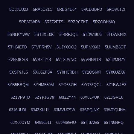
5QL8UU2J
5RALQ21C
5RBG4E64
5RCDBBFD
5ROV8T2I
5RP6DWR8
5RZ72FTS
5RZPCFKF
5RZQDHMO
5SNLKYWW
5ST3XE0K
5T4RFJQE
5TDWI9U5
5TDWKNIX
5THBIEFD
5TVPRN5V
5UJY0QQ2
5UPNX603
5UUMB8OT
5V5K9CVS
5VB3LIYB
5VTXJVNC
5VVNNS1S
5XJ2MR7Y
5XSF9JLS
5XU6ZP3A
5Y0HCRBH
5Y1QS60T
5Y86UZX6
5YB5BBQM
5YHM530M
5YO667IH
5YO7ZQGL
5Z1BWJEZ
5Z1VP9TD
5ZYFJGV9
60IZ2Y44
60X8LPUK
62LJGRE8
6316UU0I
634ZKLU1
63MVU7SW
63SPQINX
63WDQUHH
63X60DYM
64996J11
659M6G4O
65TIBAG5
65TN6NPQ