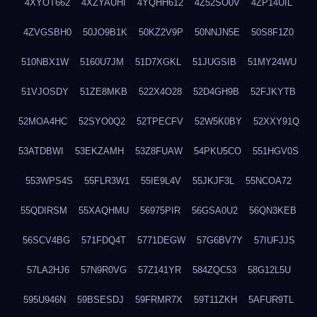
4XYOT662
4XZYAUHI
4YQHH612
4Z52SO0V
4ZP14UIL
4ZVGSBH0
50JO9B1K
50KZ2V9P
50NNJN5E
50S8F1Z0
510NBX1W
5160U7JM
51D7XGKL
51JUGSIB
51MY24WU
51VJOSDY
51ZE8MKB
522X4O28
52D4GH9B
52FJKYTB
52MOA4HC
52SYO0Q2
52TPECFV
52W5K0BY
52XXY91Q
53ATDBWI
53EKZAMH
53Z8FUAW
54PKU5CO
551HGV0S
553WPS4S
55FLR3W1
55IE9L4V
55JKJF3L
55NCOA72
55QDIRSM
55XAQHMU
56975PIR
56GSA0U2
56QN3KEB
56SCV4BG
571FDQ4T
5771DEGW
57G6BV7Y
57IUFJJS
57LA2HJ6
57N9R0VG
57Z141YR
584ZQC53
58G12L5U
595U946N
59BSESDJ
59FRMR7X
59T11ZKH
5AFUR9TL