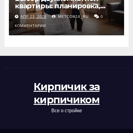
квартиры: планировка,
состояние жилья и
АПР 23, 2026
METCOM16_RU
0
проверка документов
КОММЕНТАРИИ
Кирпичик за
кирпичиком
Все о стройке