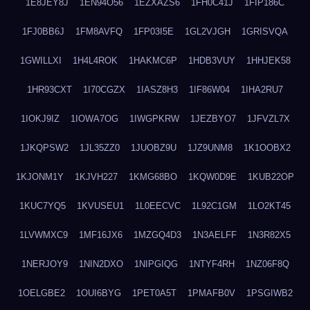
1E8JEY8J
1EN94O56
1EZXAZS6
1FH0C41J
1FIP186C
1FJ0BB6J
1FM8AVFQ
1FP03I5E
1GL2VJGH
1GRISVQA
1GWILLXI
1H4L4ROK
1HAKMC6P
1HDB3VUY
1HHJEK58
1HR93CXT
1I70CGZX
1IASZ8H3
1IF86W04
1IHA2RU7
1IOKJ9IZ
1IOWA7OG
1IWGPKRW
1JEZBYO7
1JFVZL7X
1JKQPSW2
1JL35ZZ0
1JUOBZ9U
1JZ9UNM8
1K1OOBX2
1KJONM1Y
1KJVH227
1KMG68BO
1KQW0D9E
1KUB22OP
1KUC7YQ5
1KVUSEU1
1L0EECVC
1L92C1GM
1LO2KT45
1LVWMXC9
1MF16JX6
1MZGQ4D3
1N3AELFF
1N3R82X5
1NERJOY9
1NIN2DXO
1NIPGIQG
1NTYF4RH
1NZ06F8Q
1OELGBE2
1OUI6BYG
1PET0A5T
1PMAFB0V
1PSGIWB2