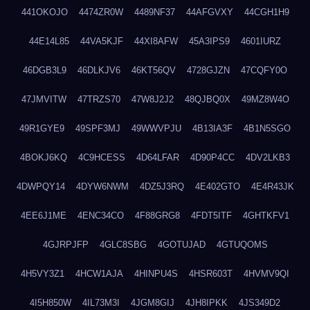
441OKOJO
4474ZR0W
4489NF37
44AFGVXY
44CGH1H9
44E14L85
44VA5KJF
44XI8AFW
45A3IPS9
4601IURZ
46DGB3L9
46DLKJV6
46KT56QV
4728GJZN
47CQFY0O
47JMVITW
47TRZS70
47W8J2J2
48QJBQ0X
49MZ8W4O
49R1GYE9
49SPF3MJ
49WWVPJU
4B13IA3F
4B1N5SGO
4BOKJ6KQ
4C9HCESS
4D64LFAR
4D90P4CC
4DV2LKB3
4DWPQY14
4DYW6NWM
4DZ5J3RQ
4E402GTO
4E4R43JK
4EE6J1ME
4ENC34CO
4F88GRG8
4FDT5ITF
4GHTKFV1
4GJRPJFP
4GLC8SBG
4GOTUJAD
4GTUQOMS
4H5VY3Z1
4HCW1AJA
4HINPU4S
4HSR603T
4HVMV9QI
4I5H850W
4IL73M3I
4JGM8GIJ
4JH8IPKK
4JS349D2