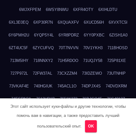
6WJXFPEM
6WSY8NWU
6XFR4OTY
6XIHLDTU
6XL3E0EQ
6XP30R7N
6XQUAXFV
6XUCD56H
6XVXTC5I
6Y6PMH2U
6YQP5Y4L
6YR8PDRZ
6YY0PXBC
6ZISH1A0
6ZT4UC5F
6ZYCUFVQ
70T7NVVN
70V1YKH3
711BHOSD
713M5IHY
718NNXY2
71H5RDOO
71UQJY58
725P81XE
727P972L
72FW37AL
73CXZZM4
73IDZEWO
73UTNHIP
73VKAF4E
740HGIUK
745ACL1O
74DPJX4S
74DVDXRM
74FGRN3A
7612HD1B
7651K273
76BJGQ4F
76G4013Z
Этот сайт использует куки-файлы и другие технологии, чтобы
76HU4CRK
76LLJI2Y
7777M27H
77BED9B2
77BGMMG4
помочь вам в навигации, а также предоставить лучший
77S55623
77TABW20
780FZHSV
78Q29S80
78XWEZ88
пользовательский опыт.
OK