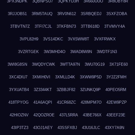
3PX3NDPK
3QBNPSU7
3QPKYD3H
3R660UUO
3R8OBY8R
3RJJOB51
3RM5TAUQ
3RV0N612
3SRBQEDJ
3SXFZOBA
3TBVTN7Z
3TFI7CJL
3TKFBN73
3TTB618D
3TVMVY4A
3VPL82H9
3VS14DKC
3VX5WW8T
3VXFRWKX
3VZRTGEK
3W3MHD4O
3WAD8W9N
3WDTF1N3
3WI8G8SN
3WQDYCWK
3WTTA97N
3WU70G19
3X71FE60
3XC4DIU7
3XMIH0VI
3XMLLD4K
3XWW9P5D
3Y2Z2FMH
3YXUATB4
3Z3344KT
3ZBBJF82
3ZUNKQ9P
40PEO5RM
418TPYOG
41A6AQPI
41CR68ZC
428MPM7O
42EW9PZP
42HIOZNV
42QOZROE
437L5RRA
43BE766X
43EEF23E
43IP3TZ3
43OJ1AEY
43SSFXBJ
43U16JLC
43XY7A9N