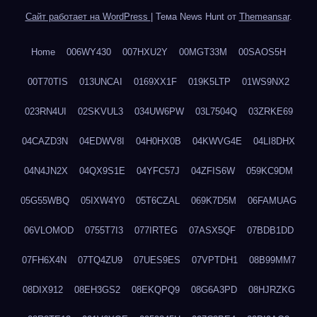
Сайт работает на WordPress
|
Тема News Hunt от
Themeansar
.
Home
006WY430
007HXU2Y
00MGT33M
00SAOS5H
00T70TIS
013UNCAI
0169XX1F
019K5LTP
01WS9NX2
023RN4UI
02SKVUL3
034UW6PW
03L7504Q
03ZRKE69
04CAZD3N
04EDWV8I
04H0HX0B
04KWVG4E
04LI8DHX
04N4JN2X
04QX9S1E
04YFC57J
04ZFIS6W
059KC9DM
05G55WBQ
05IXW4Y0
05T6CZAL
069K7D5M
06FAMUAG
06VLOMOD
0755T7I3
077IRTEG
07ASX5QF
07BDB1DD
07FH6X4N
07TQ4ZU9
07UES9ES
07VPTDH1
08B99MM7
08DIX912
08EH3GS2
08EKQPQ9
08G6A3PD
08HJRZKG