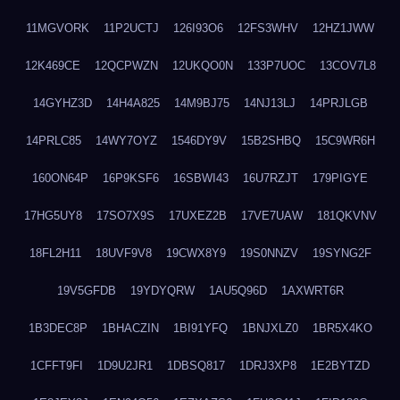
11MGVORK
11P2UCTJ
126I93O6
12FS3WHV
12HZ1JWW
12K469CE
12QCPWZN
12UKQO0N
133P7UOC
13COV7L8
14GYHZ3D
14H4A825
14M9BJ75
14NJ13LJ
14PRJLGB
14PRLC85
14WY7OYZ
1546DY9V
15B2SHBQ
15C9WR6H
160ON64P
16P9KSF6
16SBWI43
16U7RZJT
179PIGYE
17HG5UY8
17SO7X9S
17UXEZ2B
17VE7UAW
181QKVNV
18FL2H11
18UVF9V8
19CWX8Y9
19S0NNZV
19SYNG2F
19V5GFDB
19YDYQRW
1AU5Q96D
1AXWRT6R
1B3DEC8P
1BHACZIN
1BI91YFQ
1BNJXLZ0
1BR5X4KO
1CFFT9FI
1D9U2JR1
1DBSQ817
1DRJ3XP8
1E2BYTZD