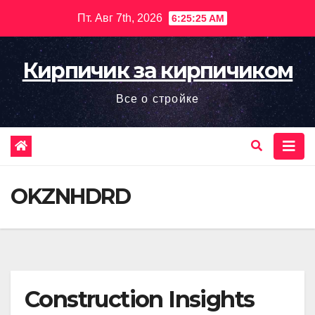
Перейти
Пт. Авг 7th, 2026
6:25:26 AM
к
содержимому
Кирпичик за кирпичиком
Все о стройке
OKZNHDRD
Construction Insights