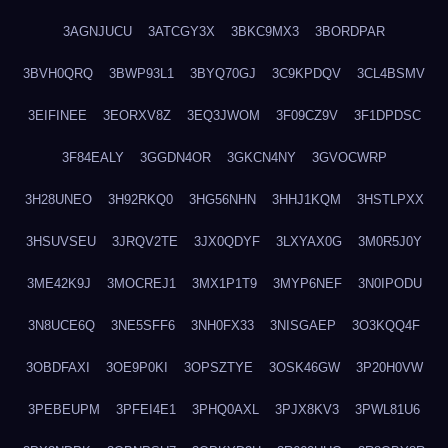
3AGNJUCU
3ATCGY3X
3BKC9MX3
3BORDPAR
3BVH0QRQ
3BWP93L1
3BYQ70GJ
3C9KPDQV
3CL4BSMV
3EIFINEE
3EORXV8Z
3EQ3JWOM
3F09CZ9V
3F1DPDSC
3F84EALY
3GGDN4OR
3GKCN4NY
3GVOCWRP
3H28UNEO
3H92RKQ0
3HG56NHN
3HHJ1KQM
3HSTLPXX
3HSUVSEU
3JRQV2TE
3JX0QDYF
3LXYAX0G
3M0R5J0Y
3ME42K9J
3MOCREJ1
3MX1P1T9
3MYP6NEF
3N0IPODU
3N8UCE6Q
3NE5SFF6
3NH0FX33
3NISGAEP
3O3KQQ4F
3OBDFAXI
3OE9P0KI
3OPSZTYE
3OSK46GW
3P20H0VW
3PEBEUPM
3PFEI4E1
3PHQ0AXL
3PJX8KV3
3PWL81U6