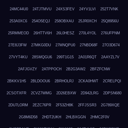
24MC44U0
24TJTMVU
24XS3FEV
24YV1LVI
252T7VNK
253A0XC6
254O5EQJ
258OBXAU
25JR0XCH
25Q8956U
25RMMEOD
26HTTV6H
26L0HESZ
270L4YOL
276UFPNM
27E8J3FW
27MKG0DU
27MNQPU0
27NBD68F
27O3D674
27VYT4KU
28SMQGU6
299T1G15
2A01R6QT
2AAYZL7V
2AFJGVZY
2ATPPOCH
2B2G3AW2
2BFZFCNW
2BKKV1H5
2BLDOOU6
2BRHOLRJ
2CKA0HWT
2CRELPQI
2CSOTXFR
2CVZ7WMG
2D26EBXW
2D942LRG
2DPSN680
2DU7LORM
2EZC76PR
2F53ZH8K
2FFJSSR3
2G789XQE
2G8M6D58
2HDT2UKH
2HLBXGGN
2HMC2F0V