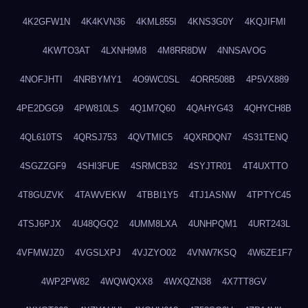
4K2GFW1N
4K4KVN36
4KML855I
4KNS3G0Y
4KQJIFMI
4KWTO3AT
4LXNH9M8
4M8RR8DW
4NNSAVOG
4NOFJHTI
4NRBYMY1
4O9WC0SL
4ORR508B
4P5VX889
4PE2DGG9
4PW810LS
4Q1M7Q60
4QAHYG43
4QHYCH8B
4QL610TS
4QRSJ753
4QVTMIC5
4QXRDQN7
4S31TENQ
4SGZZGF9
4SHI3FUE
4SRMCB32
4SYJTR01
4T4UXTTO
4T8GUZVK
4TAWVEKW
4TBBI1Y5
4TJ1ASNW
4TPTYC45
4TSJ6PJX
4U48QGQ2
4UMM8LXA
4UNHPQM1
4URT243L
4VFMWJZ0
4VGSLXPJ
4VJZYO02
4VNW7KSQ
4W6ZE1F7
4WP2PW82
4WQWQXX8
4WXQZN38
4X7TT8GV