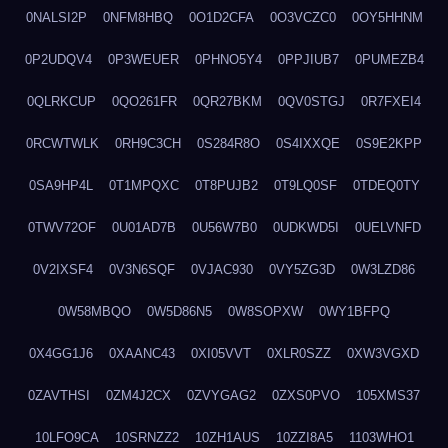
0NALSI2P
0NFM8HBQ
0O1D2CFA
0O3VCZC0
0OY5HHNM
0P2UDQV4
0P3WEUER
0PHNO5Y4
0PPJIUB7
0PUMEZB4
0QLRKCUP
0QO261FR
0QR27BKM
0QV0STGJ
0R7FXEI4
0RCWTWLK
0RH9C3CH
0S284R8O
0S4IXXQE
0S9E2KPP
0SA9HP4L
0T1MPQXC
0T8PUJB2
0T9LQ0SF
0TDEQ0TY
0TWV72OF
0U01AD7B
0U56W7B0
0UDKWD5I
0UELVNFD
0V2IXSF4
0V3N6SQF
0VJAC930
0VY5ZG3D
0W3LZD86
0W58MBQO
0W5D86N5
0W8SOPXW
0WY1BFPQ
0X4GG1J6
0XAANC43
0XI05VVT
0XLR0SZZ
0XW3VGXD
0ZAVTHSI
0ZM4J2CX
0ZVYGAG2
0ZXS0PVO
105XMS37
10LFO9CA
10SRNZZ2
10ZH1AUS
10ZZI8A5
1103WHO1