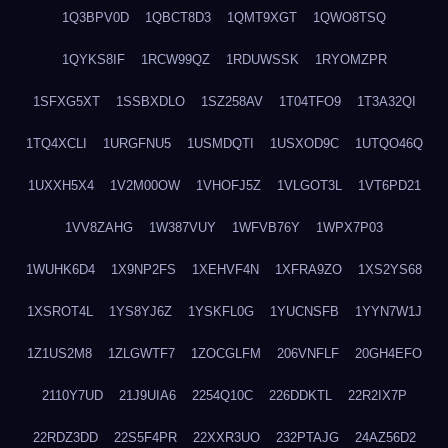
1Q3BPV0D
1QBCT8D3
1QMT9XGT
1QWO8TSQ
1QYKS8IF
1RCW99QZ
1RDUWSSK
1RYOMZPR
1SFXG5XT
1SSBXDLO
1SZ258AV
1T04TFO9
1T3A32QI
1TQ4XCLI
1URGFNU5
1USMDQTI
1USXOD9C
1UTQO46Q
1UXXH5X4
1V2M00OW
1VHOFJ5Z
1VLGOT3L
1VT6PD21
1VV8ZAHG
1W387VUY
1WFVB76Y
1WPX7P03
1WUHK6D4
1X9NP2FS
1XEHVF4N
1XFRA9ZO
1XS2YS68
1XSROT4L
1YS8YJ6Z
1YSKFL0G
1YUCNSFB
1YYN7W1J
1Z1US2M8
1ZLGWTF7
1ZOCGLFM
206VNFLF
20GH4EFO
2110Y7UD
21J9UIA6
2254Q10C
226DDKTL
22R2IX7P
22RDZ3DD
22S5F4PR
22XXR3UO
232PTAJG
24AZ56D2