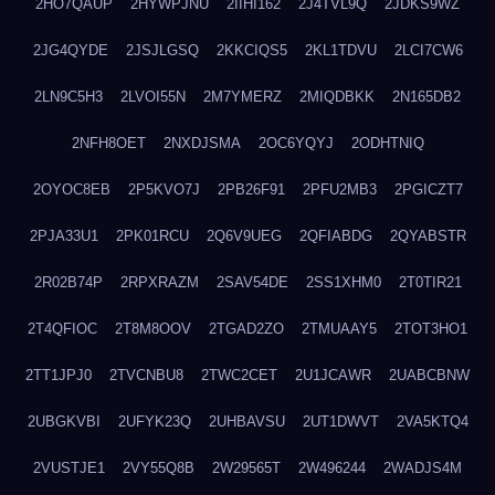
2HO7QAUP
2HYWPJNU
2IIHI162
2J4TVL9Q
2JDKS9WZ
2JG4QYDE
2JSJLGSQ
2KKCIQS5
2KL1TDVU
2LCI7CW6
2LN9C5H3
2LVOI55N
2M7YMERZ
2MIQDBKK
2N165DB2
2NFH8OET
2NXDJSMA
2OC6YQYJ
2ODHTNIQ
2OYOC8EB
2P5KVO7J
2PB26F91
2PFU2MB3
2PGICZT7
2PJA33U1
2PK01RCU
2Q6V9UEG
2QFIABDG
2QYABSTR
2R02B74P
2RPXRAZM
2SAV54DE
2SS1XHM0
2T0TIR21
2T4QFIOC
2T8M8OOV
2TGAD2ZO
2TMUAAY5
2TOT3HO1
2TT1JPJ0
2TVCNBU8
2TWC2CET
2U1JCAWR
2UABCBNW
2UBGKVBI
2UFYK23Q
2UHBAVSU
2UT1DWVT
2VA5KTQ4
2VUSTJE1
2VY55Q8B
2W29565T
2W496244
2WADJS4M