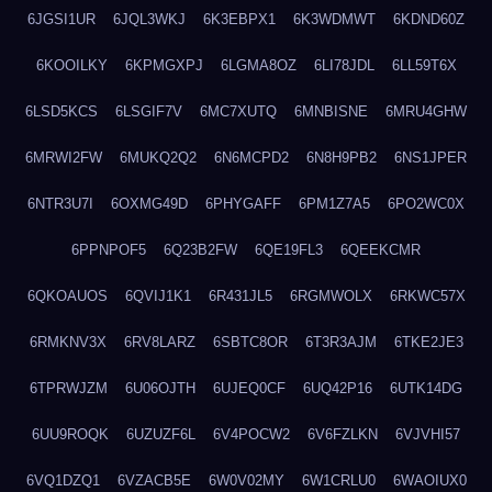
6JGSI1UR
6JQL3WKJ
6K3EBPX1
6K3WDMWT
6KDND60Z
6KOOILKY
6KPMGXPJ
6LGMA8OZ
6LI78JDL
6LL59T6X
6LSD5KCS
6LSGIF7V
6MC7XUTQ
6MNBISNE
6MRU4GHW
6MRWI2FW
6MUKQ2Q2
6N6MCPD2
6N8H9PB2
6NS1JPER
6NTR3U7I
6OXMG49D
6PHYGAFF
6PM1Z7A5
6PO2WC0X
6PPNPOF5
6Q23B2FW
6QE19FL3
6QEEKCMR
6QKOAUOS
6QVIJ1K1
6R431JL5
6RGMWOLX
6RKWC57X
6RMKNV3X
6RV8LARZ
6SBTC8OR
6T3R3AJM
6TKE2JE3
6TPRWJZM
6U06OJTH
6UJEQ0CF
6UQ42P16
6UTK14DG
6UU9ROQK
6UZUZF6L
6V4POCW2
6V6FZLKN
6VJVHI57
6VQ1DZQ1
6VZACB5E
6W0V02MY
6W1CRLU0
6WAOIUX0