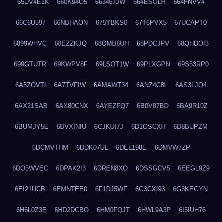
65UV4E1K
660K94O5
663467JW
664ESOLH
664FNVV4
66C6U597
66NBHAON
675YBKS0
67T6PVX5
67UCAPT0
6899WHVC
68EZZKJQ
68OMB6UH
68PDCJPV
68QHDOI3
699GTUTR
69KWPV8F
69LSOT1W
69PLXGPN
69S53RP0
6A5ZOVTI
6A7TVFIW
6AMAWT34
6ANZ4C8L
6AS3LJQ4
6AX21SAB
6AX80CNX
6AYEZFQ7
6B0V87BD
6BA9R10Z
6BUMJY5E
6BVXINIU
6CJKUI7J
6D1OSCXH
6D8BUPZM
6DCMVTHM
6DDK07UL
6DEL198E
6DMVW7ZP
6DO5WVEC
6DPAK2I3
6DREN8XO
6DSSGCV5
6EEGL9Z9
6EI21UCB
6EMNTEE0
6F1DJ5WF
6G3CXI93
6G3KEGYN
6H6L0Z3E
6HD2DCBO
6HM0FQJT
6HWL9A3P
6I5IUH76