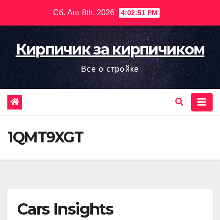
Перейти
Сб. Авг 8th, 2026
4:02:52 PM
к
содержимому
Кирпичик за кирпичиком
Все о стройке
1QMT9XGT
Cars Insights