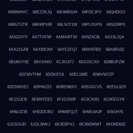
6899WHVC
68EZZKJQ
68OMB6UH
68PDCJPV
68QHDOI3
699GTUTR
69KWPV8F
69LSOT1W
69PLXGPN
69S53RP0
6A5ZOVTI
6A7TVFIW
6AMAWT34
6ANZ4C8L
6AS3LJQ4
6AX21SAB
6AX80CNX
6AYEZFQ7
6B0V87BD
6BA9R10Z
6BUMJY5E
6BVXINIU
6CJKUI7J
6D1OSCXH
6D8BUPZM
6DCMVTHM
6DDK07UL
6DEL198E
6DMVW7ZP
6DO5WVEC
6DPAK2I3
6DREN8XO
6DSSGCV5
6EEGL9Z9
6EI21UCB
6EMNTEE0
6F1DJ5WF
6G3CXI93
6G3KEGYN
6H6L0Z3E
6HD2DCBO
6HM0FQJT
6HWL9A3P
6I5IUH76
6JGSI1UR
6JQL3WKJ
6K3EBPX1
6K3WDMWT
6KDND60Z