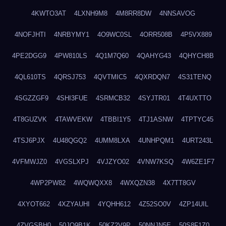
4KWTO3AT
4LXNH9M8
4M8RR8DW
4NNSAVOG
4NOFJHTI
4NRBYMY1
4O9WC0SL
4ORR508B
4P5VX889
4PE2DGG9
4PW810LS
4Q1M7Q60
4QAHYG43
4QHYCH8B
4QL610TS
4QRSJ753
4QVTMIC5
4QXRDQN7
4S31TENQ
4SGZZGF9
4SHI3FUE
4SRMCB32
4SYJTR01
4T4UXTTO
4T8GUZVK
4TAWVEKW
4TBBI1Y5
4TJ1ASNW
4TPTYC45
4TSJ6PJX
4U48QGQ2
4UMM8LXA
4UNHPQM1
4URT243L
4VFMWJZ0
4VGSLXPJ
4VJZYO02
4VNW7KSQ
4W6ZE1F7
4WP2PW82
4WQWQXX8
4WXQZN38
4X7TT8GV
4XYOT662
4XZYAUHI
4YQHH612
4Z52SO0V
4ZP14UIL
4ZVGSBH0
50JO9B1K
50KZ2V9P
50NNJN5E
50S8F1Z0