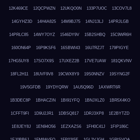
12K469CE
12QCPWZN
12UKQO0N
133P7UOC
13COV7L8
14GYHZ3D
14H4A825
14M9BJ75
14NJ13LJ
14PRJLGB
14PRLC85
14WY7OYZ
1546DY9V
15B2SHBQ
15C9WR6H
160ON64P
16P9KSF6
16SBWI43
16U7RZJT
179PIGYE
17HG5UY8
17SO7X9S
17UXEZ2B
17VE7UAW
181QKVNV
18FL2H11
18UVF9V8
19CWX8Y9
19S0NNZV
19SYNG2F
19V5GFDB
19YDYQRW
1AU5Q96D
1AXWRT6R
1B3DEC8P
1BHACZIN
1BI91YFQ
1BNJXLZ0
1BR5X4KO
1CFFT9FI
1D9U2JR1
1DBSQ817
1DRJ3XP8
1E2BYTZD
1E8JEY8J
1EN94O56
1EZXAZS6
1FH0C41J
1FIP186C
1FJ0BB6J
1FM8AVFQ
1FP03I5E
1GL2VJGH
1GRISVQA