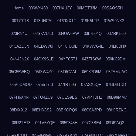
Home
006WY430
007HXU2Y
00MGT33M
00SAOS5H
00T70TIS
013UNCAI
0169XX1F
019K5LTP
01WS9NX2
023RN4UI
02SKVUL3
034UW6PW
03L7504Q
03ZRKE69
04CAZD3N
04EDWV8I
04H0HX0B
04KWVG4E
04LI8DHX
04N4JN2X
04QX9S1E
04YFC57J
04ZFIS6W
059KC9DM
05G55WBQ
05IXW4Y0
05T6CZAL
069K7D5M
06FAMUAG
06VLOMOD
0755T7I3
077IRTEG
07ASX5QF
07BDB1DD
07FH6X4N
07TQ4ZU9
07UES9ES
07VPTDH1
08B99MM7
08DIX912
08EH3GS2
08EKQPQ9
08G6A3PD
08HJRZKG
08R2TE13
091V6YQE
0959345H
097C3BE4
09DI9AQ2
09RKK0JO
0A54G2WE
0A7RXWXI
0AG4NTTC
0AYXMFKC