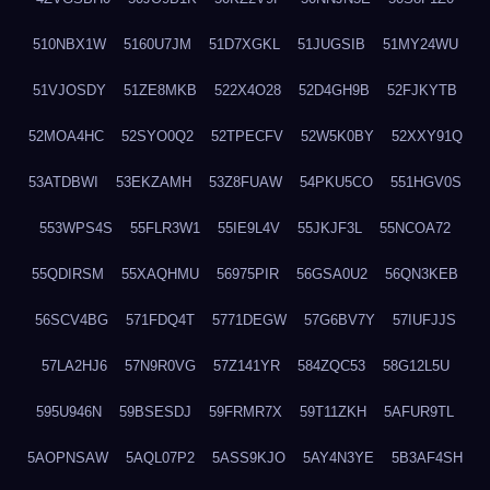
510NBX1W
5160U7JM
51D7XGKL
51JUGSIB
51MY24WU
51VJOSDY
51ZE8MKB
522X4O28
52D4GH9B
52FJKYTB
52MOA4HC
52SYO0Q2
52TPECFV
52W5K0BY
52XXY91Q
53ATDBWI
53EKZAMH
53Z8FUAW
54PKU5CO
551HGV0S
553WPS4S
55FLR3W1
55IE9L4V
55JKJF3L
55NCOA72
55QDIRSM
55XAQHMU
56975PIR
56GSA0U2
56QN3KEB
56SCV4BG
571FDQ4T
5771DEGW
57G6BV7Y
57IUFJJS
57LA2HJ6
57N9R0VG
57Z141YR
584ZQC53
58G12L5U
595U946N
59BSESDJ
59FRMR7X
59T11ZKH
5AFUR9TL
5AOPNSAW
5AQL07P2
5ASS9KJO
5AY4N3YE
5B3AF4SH