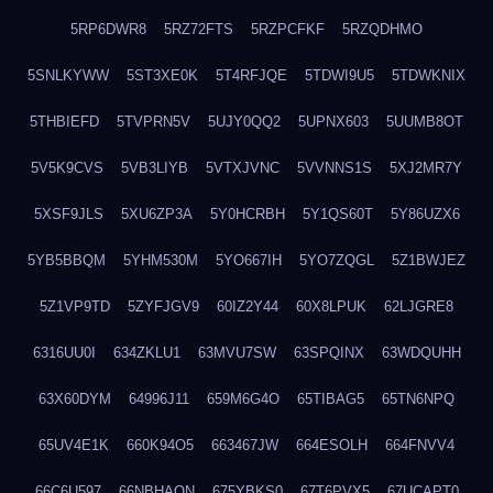
5RP6DWR8
5RZ72FTS
5RZPCFKF
5RZQDHMO
5SNLKYWW
5ST3XE0K
5T4RFJQE
5TDWI9U5
5TDWKNIX
5THBIEFD
5TVPRN5V
5UJY0QQ2
5UPNX603
5UUMB8OT
5V5K9CVS
5VB3LIYB
5VTXJVNC
5VVNNS1S
5XJ2MR7Y
5XSF9JLS
5XU6ZP3A
5Y0HCRBH
5Y1QS60T
5Y86UZX6
5YB5BBQM
5YHM530M
5YO667IH
5YO7ZQGL
5Z1BWJEZ
5Z1VP9TD
5ZYFJGV9
60IZ2Y44
60X8LPUK
62LJGRE8
6316UU0I
634ZKLU1
63MVU7SW
63SPQINX
63WDQUHH
63X60DYM
64996J11
659M6G4O
65TIBAG5
65TN6NPQ
65UV4E1K
660K94O5
663467JW
664ESOLH
664FNVV4
66C6U597
66NBHAON
675YBKS0
67T6PVX5
67UCAPT0