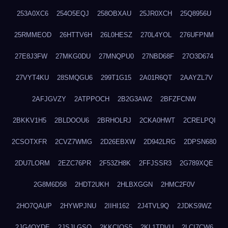
253A0XC6
254O5EQJ
258OBXAU
25JR0XCH
25Q8956U
25RMMEOD
26HTTV6H
26L0HESZ
270L4YOL
276UFPNM
27E8J3FW
27MKG0DU
27MNQPU0
27NBD68F
27O3D674
27VYT4KU
28SMQGU6
299T1G15
2A01R6QT
2AAYZL7V
2AFJGVZY
2ATPPOCH
2B2G3AW2
2BFZFCNW
2BKKV1H5
2BLDOOU6
2BRHOLRJ
2CKA0HWT
2CRELPQI
2CSOTXFR
2CVZ7WMG
2D26EBXW
2D942LRG
2DPSN680
2DU7LORM
2EZC76PR
2F53ZH8K
2FFJSSR3
2G789XQE
2G8M6D58
2HDT2UKH
2HLBXGGN
2HMC2F0V
2HO7QAUP
2HYWPJNU
2IIHI162
2J4TVL9Q
2JDKS9WZ
2JG4QYDE
2JSJLGSQ
2KKCIQS5
2KL1TDVU
2LCI7CW6