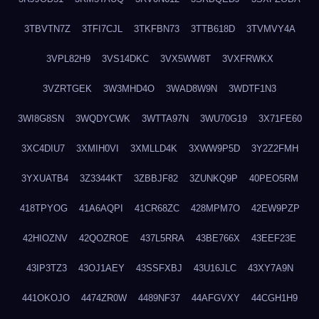
3TBVTN7Z
3TFI7CJL
3TKFBN73
3TTB618D
3TVMVY4A
3VPL82H9
3VS14DKC
3VX5WW8T
3VXFRWKX
3VZRTGEK
3W3MHD4O
3WAD8W9N
3WDTF1N3
3WI8G8SN
3WQDYCWK
3WTTA97N
3WU70G19
3X71FE60
3XC4DIU7
3XMIH0VI
3XMLLD4K
3XWW9P5D
3Y2Z2FMH
3YXUATB4
3Z3344KT
3ZBBJF82
3ZUNKQ9P
40PEO5RM
418TPYOG
41A6AQPI
41CR68ZC
428MPM7O
42EW9PZP
42HIOZNV
42QOZROE
437L5RRA
43BE766X
43EEF23E
43IP3TZ3
43OJ1AEY
43SSFXBJ
43U16JLC
43XY7A9N
441OKOJO
4474ZR0W
4489NF37
44AFGVXY
44CGH1H9