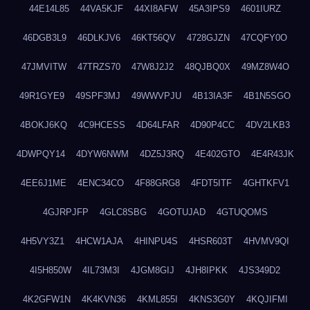
44E14L85
44VA5KJF
44XI8AFW
45A3IPS9
4601IURZ
46DGB3L9
46DLKJV6
46KT56QV
4728GJZN
47CQFY0O
47JMVITW
47TRZS70
47W8J2J2
48QJBQ0X
49MZ8W4O
49R1GYE9
49SPF3MJ
49WWVPJU
4B13IA3F
4B1N5SGO
4BOKJ6KQ
4C9HCESS
4D64LFAR
4D90P4CC
4DV2LKB3
4DWPQY14
4DYW6NWM
4DZ5J3RQ
4E402GTO
4E4R43JK
4EE6J1ME
4ENC34CO
4F88GRG8
4FDT5ITF
4GHTKFV1
4GJRPJFP
4GLC8SBG
4GOTUJAD
4GTUQOMS
4H5VY3Z1
4HCW1AJA
4HINPU4S
4HSR603T
4HVMV9QI
4I5H850W
4IL73M3I
4JGM8GIJ
4JH8IPKK
4JS349D2
4K2GFW1N
4K4KVN36
4KML855I
4KNS3G0Y
4KQJIFMI