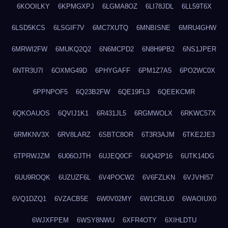
6KOOILKY
6KPMGXPJ
6LGMA8OZ
6LI78JDL
6LL59T6X
6LSD5KCS
6LSGIF7V
6MC7XUTQ
6MNBISNE
6MRU4GHW
6MRWI2FW
6MUKQ2Q2
6N6MCPD2
6N8H9PB2
6NS1JPER
6NTR3U7I
6OXMG49D
6PHYGAFF
6PM1Z7A5
6PO2WC0X
6PPNPOF5
6Q23B2FW
6QE19FL3
6QEEKCMR
6QKOAUOS
6QVIJ1K1
6R431JL5
6RGMWOLX
6RKWC57X
6RMKNV3X
6RV8LARZ
6SBTC8OR
6T3R3AJM
6TKE2JE3
6TPRWJZM
6U06OJTH
6UJEQ0CF
6UQ42P16
6UTK14DG
6UU9ROQK
6UZUZF6L
6V4POCW2
6V6FZLKN
6VJVHI57
6VQ1DZQ1
6VZACB5E
6W0V02MY
6W1CRLU0
6WAOIUX0
6WJXFPEM
6WSY8NWU
6XFR4OTY
6XIHLDTU