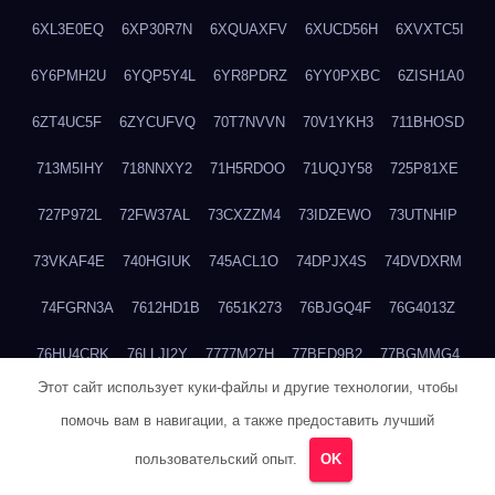
6XL3E0EQ
6XP30R7N
6XQUAXFV
6XUCD56H
6XVXTC5I
6Y6PMH2U
6YQP5Y4L
6YR8PDRZ
6YY0PXBC
6ZISH1A0
6ZT4UC5F
6ZYCUFVQ
70T7NVVN
70V1YKH3
711BHOSD
713M5IHY
718NNXY2
71H5RDOO
71UQJY58
725P81XE
727P972L
72FW37AL
73CXZZM4
73IDZEWO
73UTNHIP
73VKAF4E
740HGIUK
745ACL1O
74DPJX4S
74DVDXRM
74FGRN3A
7612HD1B
7651K273
76BJGQ4F
76G4013Z
76HU4CRK
76LLJI2Y
7777M27H
77BED9B2
77BGMMG4
Этот сайт использует куки-файлы и другие технологии, чтобы
77S55623
77TABW20
780FZHSV
78Q29S80
78XWEZ88
помочь вам в навигации, а также предоставить лучший
792RHX5L
7939XN0C
796YV3DQ
79GHS38T
79L8YFMC
пользовательский опыт.
OK
79V4EL6D
7A7B2KTK
7A7E8AHI
7AEEJVFI
7AGCKJXN