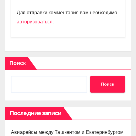
a
A
kl
в
m
p
a
и
Для отправки комментария вам необходимо
p
ss
ть
авторизоваться
.
ni
ki
Поиск
Поиск
Последние записи
Авиарейсы между Ташкентом и Екатеринбургом