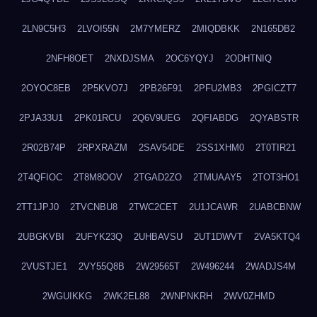
2LN9C5H3
2LVOI55N
2M7YMERZ
2MIQDBKK
2N165DB2
2NFH8OET
2NXDJSMA
2OC6YQYJ
2ODHTNIQ
2OYOC8EB
2P5KVO7J
2PB26F91
2PFU2MB3
2PGICZT7
2PJA33U1
2PK01RCU
2Q6V9UEG
2QFIABDG
2QYABSTR
2R02B74P
2RPXRAZM
2SAV54DE
2SS1XHM0
2T0TIR21
2T4QFIOC
2T8M8OOV
2TGAD2ZO
2TMUAAY5
2TOT3HO1
2TT1JPJ0
2TVCNBU8
2TWC2CET
2U1JCAWR
2UABCBNW
2UBGKVBI
2UFYK23Q
2UHBAVSU
2UT1DWVT
2VA5KTQ4
2VUSTJE1
2VY55Q8B
2W29565T
2W496244
2WADJS4M
2WGUIKKG
2WK2EL88
2WNPNKRH
2WV0ZHMD