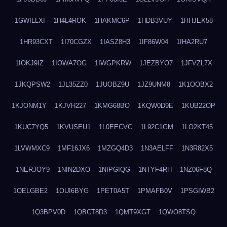
1GWILLXI
1H4L4ROK
1HAKMC6P
1HDB3VUY
1HHJEK58
1HR93CXT
1I70CGZX
1IASZ8H3
1IF86W04
1IHA2RU7
1IOKJ9IZ
1IOWA7OG
1IWGPKRW
1JEZBYO7
1JFVZL7X
1JKQPSW2
1JL35ZZ0
1JUOBZ9U
1JZ9UNM8
1K1OOBX2
1KJONM1Y
1KJVH227
1KMG68BO
1KQW0D9E
1KUB22OP
1KUC7YQ5
1KVUSEU1
1L0EECVC
1L92C1GM
1LO2KT45
1LVWMXC9
1MF16JX6
1MZGQ4D3
1N3AELFF
1N3R82X5
1NERJOY9
1NIN2DXO
1NIPGIQG
1NTYF4RH
1NZ06F8Q
1OELGBE2
1OUI6BYG
1PET0A5T
1PMAFB0V
1PSGIWB2
1Q3BPV0D
1QBCT8D3
1QMT9XGT
1QWO8TSQ