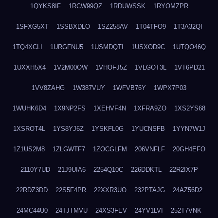
1QYKS8IF
1RCW99QZ
1RDUWSSK
1RYOMZPR
1SFXG5XT
1SSBXDLO
1SZ258AV
1T04TFO9
1T3A32QI
1TQ4XCLI
1URGFNU5
1USMDQTI
1USXOD9C
1UTQO46Q
1UXXH5X4
1V2M00OW
1VHOFJ5Z
1VLGOT3L
1VT6PD21
1VV8ZAHG
1W387VUY
1WFVB76Y
1WPX7P03
1WUHK6D4
1X9NP2FS
1XEHVF4N
1XFRA9ZO
1XS2YS68
1XSROT4L
1YS8YJ6Z
1YSKFL0G
1YUCNSFB
1YYN7W1J
1Z1US2M8
1ZLGWTF7
1ZOCGLFM
206VNFLF
20GH4EFO
2110Y7UD
21J9UIA6
2254Q10C
226DDKTL
22R2IX7P
22RDZ3DD
22S5F4PR
22XXR3UO
232PTAJG
24AZ56D2
24MC44U0
24TJTMVU
24XS3FEV
24YV1LVI
252T7VNK