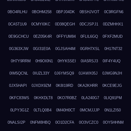
0BO4RLHU
0BOHM258
0BPJ04DK
0BSHJVOT
0C9RGFN6
0CA5T1U9
0CMYI0KC
0D38QEGH
0DCJSPJ1
0DZMHHX1
0E9GCHCU
0EZ05K4R
0FFYUM84
0FLIL6GQ
0FXF2MUD
0G363XJW
0GI31E0A
0GJSAH4M
0GRH7XSL
0H17NT32
0H7Y9RRM
0H9OI0N1
0HYK5SEI
0IA5RSJ3
0IF4Y4UQ
0IM5QCNL
0IUZL33Y
0J6YMSQ9
0JAWX05J
0JMG9NJH
0JX5HAPI
0JXDX9ZM
0K8I19RD
0KA2KHRR
0KCE9EJG
0KFC83WS
0KHXDLT8
0KO7R0BZ
0LA240G7
0LIQ91PM
0LPY3G1Z
0LTLQ0B4
0M40H0CT
0MCMJJJP
0N1LZI50
0NALSI2P
0NFM8HBQ
0O1D2CFA
0O3VCZC0
0OY5HHNM