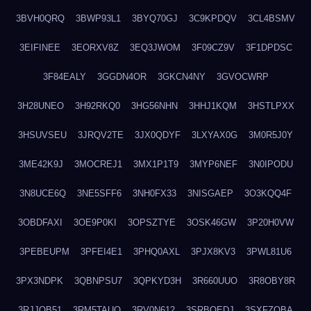
3BVH0QRQ
3BWP93L1
3BYQ70GJ
3C9KPDQV
3CL4BSMV
3EIFINEE
3EORXV8Z
3EQ3JWOM
3F09CZ9V
3F1DPDSC
3F84EALY
3GGDN4OR
3GKCN4NY
3GVOCWRP
3H28UNEO
3H92RKQ0
3HG56NHN
3HHJ1KQM
3HSTLPXX
3HSUVSEU
3JRQV2TE
3JX0QDYF
3LXYAX0G
3M0R5J0Y
3ME42K9J
3MOCREJ1
3MX1P1T9
3MYP6NEF
3N0IPODU
3N8UCE6Q
3NE5SFF6
3NH0FX33
3NISGAEP
3O3KQQ4F
3OBDFAXI
3OE9P0KI
3OPSZTYE
3OSK46GW
3P20H0VW
3PEBEUPM
3PFEI4E1
3PHQ0AXL
3PJX8KV3
3PWL81U6
3PX3NDPK
3QBNPSU7
3QPKYD3H
3R660UUO
3R8OBY8R
3RJJOB51
3RM5TAUQ
3RV0N612
3SRBQEDJ
3SXFZOBA