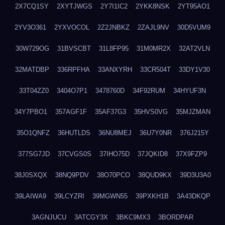
2X7CQ1SY
2XYTJWGS
2Y7I1IC2
2YKK8NSK
2YT95AO1
2YV3O361
2YXVOCOL
2Z2JNBKZ
2ZAJL9NV
30D5VUM9
30W729OG
31BVSCBT
31L8FP95
31M0MR2X
32AT2VLN
32MATDBP
336RPFHA
33ANXYRH
33CR504T
33DY1V30
33T04ZZ0
3404O7P1
3478760D
34F92RUM
34HYUF3N
34Y7PBO1
357AGF1F
35AF37G3
35HVS0VG
35MJZMAN
35O1QNFZ
36HUTLDS
36NU8MEJ
36U7Y0NR
376J215Y
377SG7JD
37CVGS0S
37IHO75D
37JQKID8
37X9FZP9
38J0SXQX
38NQ9PDV
38O70PCO
38QUD9KX
39D3U3A0
39LAIWA9
39LCYZRI
39MGWN55
39PXKH1B
3A43DKQP
3AGNJUCU
3ATCGY3X
3BKC9MX3
3BORDPAR