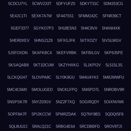
5CDCU7YL
5CWV233T
5DFYUFZ0
5DKYT31C
5DM253CG
5E4JC1TI
5EXK7A7W
5F447S51
5FMM242C
5FNR39CT
5GEF3377
5GYKO7P3
5H18E5N3
5H4C8VII
5HANI4XK
5HER0XEV
5HNS21Z8
5IFXGJFK
5IITXOZY
5IVSLWGV
5J5FOXDN
5KAFKBC4
5KEFVRBK
5KFBILGV
5KP635PE
5KSAQAB8
5KT1DCUW
5KZYHXKG
5L1KPI2V
5L515L3S
5LCKQGH7
5LOVPA8C
5LY0K9GU
5M4U4YA3
5M8JMWFU
5MC4C6M0
5MOLUGED
5NCKLFPQ
5NI5PO7L
5NROBV9R
5NSPSK7R
5NYZ03GV
5NZ2F7XQ
5OGIRQDY
5OIXNVW6
5OPF8A7F
5PI2KCCW
5PMRZDAK
5Q7NY9BS
5QDQI5F8
5QL8UU2J
5RALQ21C
5RBG4E64
5RCDBBFD
5ROV8T2I