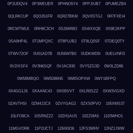
0P2UDQV4
0P3WEUER
0PHNO5Y4
0PPJIUB7
0PUMEZB4
0QLRKCUP
0QO261FR
0QR27BKM
0QV0STGJ
0R7FXEI4
0RCWTWLK
0RH9C3CH
0S284R8O
0S4IXXQE
0S9E2KPP
0SA9HP4L
0T1MPQXC
0T8PUJB2
0T9LQ0SF
0TDEQ0TY
0TWV72OF
0U01AD7B
0U56W7B0
0UDKWD5I
0UELVNFD
0V2IXSF4
0V3N6SQF
0VJAC930
0VY5ZG3D
0W3LZD86
0W58MBQO
0W5D86N5
0W8SOPXW
0WY1BFPQ
0X4GG1J6
0XAANC43
0XI05VVT
0XLR0SZZ
0XW3VGXD
0ZAVTHSI
0ZM4J2CX
0ZVYGAG2
0ZXS0PVO
105XMS37
10LFO9CA
10SRNZZ2
10ZH1AUS
10ZZI8A5
1103WHO1
11MGVORK
11P2UCTJ
126I93O6
12FS3WHV
12HZ1JWW