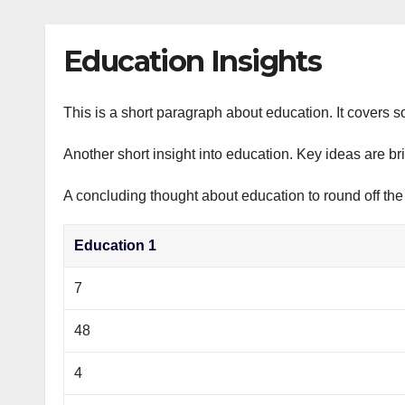
р
p
l
а
Education Insights
a
в
s
и
s
This is a short paragraph about education. It covers s
т
n
ь
Another short insight into education. Key ideas are br
i
A concluding thought about education to round off the
k
i
Education 1
7
48
4