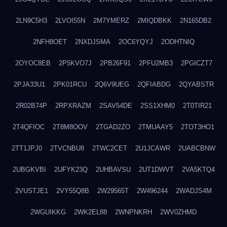
2LN9C5H3
2LVOI55N
2M7YMERZ
2MIQDBKK
2N165DB2
2NFH8OET
2NXDJSMA
2OC6YQYJ
2ODHTNIQ
2OYOC8EB
2P5KVO7J
2PB26F91
2PFU2MB3
2PGICZT7
2PJA33U1
2PK01RCU
2Q6V9UEG
2QFIABDG
2QYABSTR
2R02B74P
2RPXRAZM
2SAV54DE
2SS1XHM0
2T0TIR21
2T4QFIOC
2T8M8OOV
2TGAD2ZO
2TMUAAY5
2TOT3HO1
2TT1JPJ0
2TVCNBU8
2TWC2CET
2U1JCAWR
2UABCBNW
2UBGKVBI
2UFYK23Q
2UHBAVSU
2UT1DWVT
2VA5KTQ4
2VUSTJE1
2VY55Q8B
2W29565T
2W496244
2WADJS4M
2WGUIKKG
2WK2EL88
2WNPNKRH
2WV0ZHMD