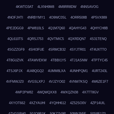
4KWTO3AT
4LXNH9M8
4M8RR8DW
4NNSAVOG
4NOFJHTI
4NRBYMY1
4O9WC0SL
4ORR508B
4P5VX889
4PE2DGG9
4PW810LS
4Q1M7Q60
4QAHYG43
4QHYCH8B
4QL610TS
4QRSJ753
4QVTMIC5
4QXRDQN7
4S31TENQ
4SGZZGF9
4SHI3FUE
4SRMCB32
4SYJTR01
4T4UXTTO
4T8GUZVK
4TAWVEKW
4TBBI1Y5
4TJ1ASNW
4TPTYC45
4TSJ6PJX
4U48QGQ2
4UMM8LXA
4UNHPQM1
4URT243L
4VFMWJZ0
4VGSLXPJ
4VJZYO02
4VNW7KSQ
4W6ZE1F7
4WP2PW82
4WQWQXX8
4WXQZN38
4X7TT8GV
4XYOT662
4XZYAUHI
4YQHH612
4Z52SO0V
4ZP14UIL
4ZVGSBH0
50JO9B1K
50KZ2V9P
50NNJN5E
50S8F1Z0