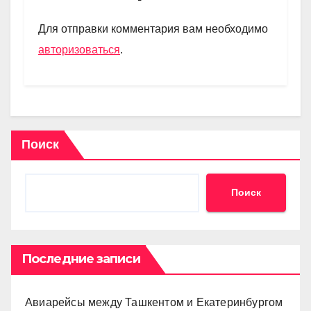
a
A
kl
в
m
p
a
и
Для отправки комментария вам необходимо
p
ss
ть
авторизоваться
.
ni
ki
Поиск
Поиск
Последние записи
Авиарейсы между Ташкентом и Екатеринбургом