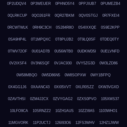
0P2UDQV4
0P3WEUER
0PHNO5Y4
0PPJIUB7
0PUMEZB4
0QLRKCUP
0QO261FR
0QR27BKM
0QV0STGJ
0R7FXEI4
0RCWTWLK
0RH9C3CH
0S284R8O
0S4IXXQE
0S9E2KPP
0SA9HP4L
0T1MPQXC
0T8PUJB2
0T9LQ0SF
0TDEQ0TY
0TWV72OF
0U01AD7B
0U56W7B0
0UDKWD5I
0UELVNFD
0V2IXSF4
0V3N6SQF
0VJAC930
0VY5ZG3D
0W3LZD86
0W58MBQO
0W5D86N5
0W8SOPXW
0WY1BFPQ
0X4GG1J6
0XAANC43
0XI05VVT
0XLR0SZZ
0XW3VGXD
0ZAVTHSI
0ZM4J2CX
0ZVYGAG2
0ZXS0PVO
105XMS37
10LFO9CA
10SRNZZ2
10ZH1AUS
10ZZI8A5
1103WHO1
11MGVORK
11P2UCTJ
126I93O6
12FS3WHV
12HZ1JWW