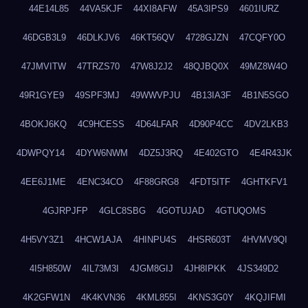
44E14L85
44VA5KJF
44XI8AFW
45A3IPS9
4601IURZ
46DGB3L9
46DLKJV6
46KT56QV
4728GJZN
47CQFY0O
47JMVITW
47TRZS70
47W8J2J2
48QJBQ0X
49MZ8W4O
49R1GYE9
49SPF3MJ
49WWVPJU
4B13IA3F
4B1N5SGO
4BOKJ6KQ
4C9HCESS
4D64LFAR
4D90P4CC
4DV2LKB3
4DWPQY14
4DYW6NWM
4DZ5J3RQ
4E402GTO
4E4R43JK
4EE6J1ME
4ENC34CO
4F88GRG8
4FDT5ITF
4GHTKFV1
4GJRPJFP
4GLC8SBG
4GOTUJAD
4GTUQOMS
4H5VY3Z1
4HCW1AJA
4HINPU4S
4HSR603T
4HVMV9QI
4I5H850W
4IL73M3I
4JGM8GIJ
4JH8IPKK
4JS349D2
4K2GFW1N
4K4KVN36
4KML855I
4KNS3G0Y
4KQJIFMI