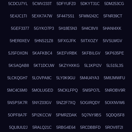
5CDCU7YL
5CWV233T
5DFYUFZ0
5DKYT31C
5DM253CG
5E4JC1TI
5EXK7A7W
5F447S51
5FMM242C
5FNR39CT
5GEF3377
5GYKO7P3
5H18E5N3
5H4C8VII
5HANI4XK
5HER0XEV
5HNS21Z8
5IFXGJFK
5IITXOZY
5IVSLWGV
5J5FOXDN
5KAFKBC4
5KEFVRBK
5KFBILGV
5KP635PE
5KSAQAB8
5KT1DCUW
5KZYHXKG
5L1KPI2V
5L515L3S
5LCKQGH7
5LOVPA8C
5LY0K9GU
5M4U4YA3
5M8JMWFU
5MC4C6M0
5MOLUGED
5NCKLFPQ
5NI5PO7L
5NROBV9R
5NSPSK7R
5NYZ03GV
5NZ2F7XQ
5OGIRQDY
5OIXNVW6
5OPF8A7F
5PI2KCCW
5PMRZDAK
5Q7NY9BS
5QDQI5F8
5QL8UU2J
5RALQ21C
5RBG4E64
5RCDBBFD
5ROV8T2I