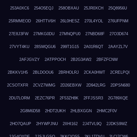
253A0XC6
254O5EQJ
258OBXAU
25JR0XCH
25Q8956U
25RMMEOD
26HTTV6H
26L0HESZ
270L4YOL
276UFPNM
27E8J3FW
27MKG0DU
27MNQPU0
27NBD68F
27O3D674
27VYT4KU
28SMQGU6
299T1G15
2A01R6QT
2AAYZL7V
2AFJGVZY
2ATPPOCH
2B2G3AW2
2BFZFCNW
2BKKV1H5
2BLDOOU6
2BRHOLRJ
2CKA0HWT
2CRELPQI
2CSOTXFR
2CVZ7WMG
2D26EBXW
2D942LRG
2DPSN680
2DU7LORM
2EZC76PR
2F53ZH8K
2FFJSSR3
2G789XQE
2G8M6D58
2HDT2UKH
2HLBXGGN
2HMC2F0V
2HO7QAUP
2HYWPJNU
2IIHI162
2J4TVL9Q
2JDKS9WZ
2JG4QYDE
2JSJLGSQ
2KKCIQS5
2KL1TDVU
2LCI7CW6