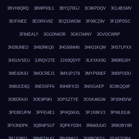
3BVH0QRQ
3BWP93L1
3BYQ70GJ
3C9KPDQV
3CL4BSMV
3EIFINEE
3EORXV8Z
3EQ3JWOM
3F09CZ9V
3F1DPDSC
3F84EALY
3GGDN4OR
3GKCN4NY
3GVOCWRP
3H28UNEO
3H92RKQ0
3HG56NHN
3HHJ1KQM
3HSTLPXX
3HSUVSEU
3JRQV2TE
3JX0QDYF
3LXYAX0G
3M0R5J0Y
3ME42K9J
3MOCREJ1
3MX1P1T9
3MYP6NEF
3N0IPODU
3N8UCE6Q
3NE5SFF6
3NH0FX33
3NISGAEP
3O3KQQ4F
3OBDFAXI
3OE9P0KI
3OPSZTYE
3OSK46GW
3P20H0VW
3PEBEUPM
3PFEI4E1
3PHQ0AXL
3PJX8KV3
3PWL81U6
3PX3NDPK
3QBNPSU7
3QPKYD3H
3R660UUO
3R8OBY8R
3RJJOB51
3RM5TAUQ
3RV0N612
3SRBQEDJ
3SXFZOBA