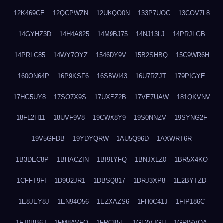
12K469CE
12QCPWZN
12UKQO0N
133P7UOC
13COV7L8
14GYHZ3D
14H4A825
14M9BJ75
14NJ13LJ
14PRJLGB
14PRLC85
14WY7OYZ
1546DY9V
15B2SHBQ
15C9WR6H
160ON64P
16P9KSF6
16SBWI43
16U7RZJT
179PIGYE
17HG5UY8
17SO7X9S
17UXEZ2B
17VE7UAW
181QKVNV
18FL2H11
18UVF9V8
19CWX8Y9
19S0NNZV
19SYNG2F
19V5GFDB
19YDYQRW
1AU5Q96D
1AXWRT6R
1B3DEC8P
1BHACZIN
1BI91YFQ
1BNJXLZ0
1BR5X4KO
1CFFT9FI
1D9U2JR1
1DBSQ817
1DRJ3XP8
1E2BYTZD
1E8JEY8J
1EN94O56
1EZXAZS6
1FH0C41J
1FIP186C
1FJ0BB6J
1FM8AVFQ
1FP03I5E
1GL2VJGH
1GRISVQA