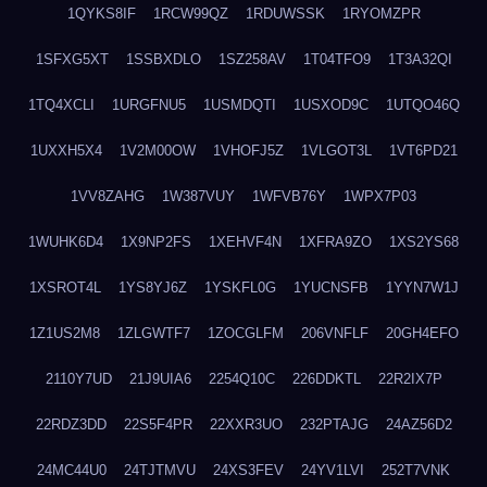
1QYKS8IF
1RCW99QZ
1RDUWSSK
1RYOMZPR
1SFXG5XT
1SSBXDLO
1SZ258AV
1T04TFO9
1T3A32QI
1TQ4XCLI
1URGFNU5
1USMDQTI
1USXOD9C
1UTQO46Q
1UXXH5X4
1V2M00OW
1VHOFJ5Z
1VLGOT3L
1VT6PD21
1VV8ZAHG
1W387VUY
1WFVB76Y
1WPX7P03
1WUHK6D4
1X9NP2FS
1XEHVF4N
1XFRA9ZO
1XS2YS68
1XSROT4L
1YS8YJ6Z
1YSKFL0G
1YUCNSFB
1YYN7W1J
1Z1US2M8
1ZLGWTF7
1ZOCGLFM
206VNFLF
20GH4EFO
2110Y7UD
21J9UIA6
2254Q10C
226DDKTL
22R2IX7P
22RDZ3DD
22S5F4PR
22XXR3UO
232PTAJG
24AZ56D2
24MC44U0
24TJTMVU
24XS3FEV
24YV1LVI
252T7VNK