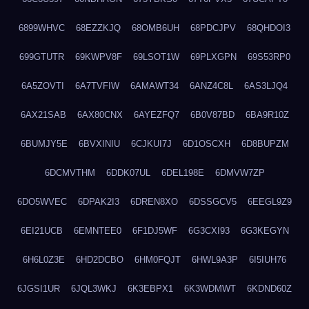
6899WHVC
68EZZKJQ
68OMB6UH
68PDCJPV
68QHDOI3
699GTUTR
69KWPV8F
69LSOT1W
69PLXGPN
69S53RP0
6A5ZOVTI
6A7TVFIW
6AMAWT34
6ANZ4C8L
6AS3LJQ4
6AX21SAB
6AX80CNX
6AYEZFQ7
6B0V87BD
6BA9R10Z
6BUMJY5E
6BVXINIU
6CJKUI7J
6D1OSCXH
6D8BUPZM
6DCMVTHM
6DDK07UL
6DEL198E
6DMVW7ZP
6DO5WVEC
6DPAK2I3
6DREN8XO
6DSSGCV5
6EEGL9Z9
6EI21UCB
6EMNTEE0
6F1DJ5WF
6G3CXI93
6G3KEGYN
6H6L0Z3E
6HD2DCBO
6HM0FQJT
6HWL9A3P
6I5IUH76
6JGSI1UR
6JQL3WKJ
6K3EBPX1
6K3WDMWT
6KDND60Z