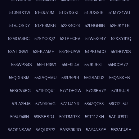
510NBX1W
5160U7JM
51D7XGKL
51JUGSIB
51MY24WU
51VJOSDY
51ZE8MKB
522X4O28
52D4GH9B
52FJKYTB
52MOA4HC
52SYO0Q2
52TPECFV
52W5K0BY
52XXY91Q
53ATDBWI
53EKZAMH
53Z8FUAW
54PKU5CO
551HGV0S
553WPS4S
55FLR3W1
55IE9L4V
55JKJF3L
55NCOA72
55QDIRSM
55XAQHMU
56975PIR
56GSA0U2
56QN3KEB
56SCV4BG
571FDQ4T
5771DEGW
57G6BV7Y
57IUFJJS
57LA2HJ6
57N9R0VG
57Z141YR
584ZQC53
58G12L5U
595U946N
59BSESDJ
59FRMR7X
59T11ZKH
5AFUR9TL
5AOPNSAW
5AQL07P2
5ASS9KJO
5AY4N3YE
5B3AF4SH