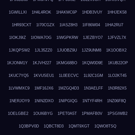
1GWILLXI
1H4L4ROK
1HAKMC6P
1HDB3VUY
1HHJEK58
1HR93CXT
1I70CGZX
1IASZ8H3
1IF86W04
1IHA2RU7
1IOKJ9IZ
1IOWA7OG
1IWGPKRW
1JEZBYO7
1JFVZL7X
1JKQPSW2
1JL35ZZ0
1JUOBZ9U
1JZ9UNM8
1K1OOBX2
1KJONM1Y
1KJVH227
1KMG68BO
1KQW0D9E
1KUB22OP
1KUC7YQ5
1KVUSEU1
1L0EECVC
1L92C1GM
1LO2KT45
1LVWMXC9
1MF16JX6
1MZGQ4D3
1N3AELFF
1N3R82X5
1NERJOY9
1NIN2DXO
1NIPGIQG
1NTYF4RH
1NZ06F8Q
1OELGBE2
1OUI6BYG
1PET0A5T
1PMAFB0V
1PSGIWB2
1Q3BPV0D
1QBCT8D3
1QMT9XGT
1QWO8TSQ