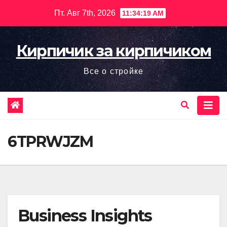
Перейти
Пт. Авг 7th, 2026
11:34:20 AM
к
содержимому
Кирпичик за кирпичиком
Все о стройке
6TPRWJZM
Business Insights