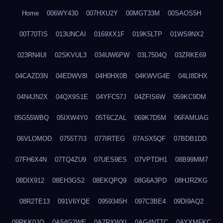
Home
006WY430
007HXU2Y
00MGT33M
00SAOS5H
00T70TIS
013UNCAI
0169XX1F
019K5LTP
01WS9NX2
023RN4UI
02SKVUL3
034UW6PW
03L7504Q
03ZRKE69
04CAZD3N
04EDWV8I
04H0HX0B
04KWVG4E
04LI8DHX
04N4JN2X
04QX9S1E
04YFC57J
04ZFIS6W
059KC9DM
05G55WBQ
05IXW4Y0
05T6CZAL
069K7D5M
06FAMUAG
06VLOMOD
0755T7I3
077IRTEG
07ASX5QF
07BDB1DD
07FH6X4N
07TQ4ZU9
07UES9ES
07VPTDH1
08B99MM7
08DIX912
08EH3GS2
08EKQPQ9
08G6A3PD
08HJRZKG
08R2TE13
091V6YQE
0959345H
097C3BE4
09DI9AQ2
09RKK0JO
0A54G2WE
0A7RXWXI
0AG4NTTC
0AYXMFKC