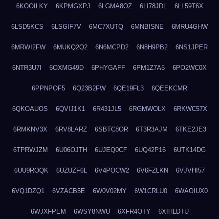
6KOOILKY
6KPMGXPJ
6LGMA8OZ
6LI78JDL
6LL59T6X
6LSD5KCS
6LSGIF7V
6MC7XUTQ
6MNBISNE
6MRU4GHW
6MRWI2FW
6MUKQ2Q2
6N6MCPD2
6N8H9PB2
6NS1JPER
6NTR3U7I
6OXMG49D
6PHYGAFF
6PM1Z7A5
6PO2WC0X
6PPNPOF5
6Q23B2FW
6QE19FL3
6QEEKCMR
6QKOAUOS
6QVIJ1K1
6R431JL5
6RGMWOLX
6RKWC57X
6RMKNV3X
6RV8LARZ
6SBTC8OR
6T3R3AJM
6TKE2JE3
6TPRWJZM
6U06OJTH
6UJEQ0CF
6UQ42P16
6UTK14DG
6UU9ROQK
6UZUZF6L
6V4POCW2
6V6FZLKN
6VJVHI57
6VQ1DZQ1
6VZACB5E
6W0V02MY
6W1CRLU0
6WAOIUX0
6WJXFPEM
6WSY8NWU
6XFR4OTY
6XIHLDTU