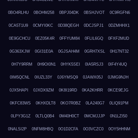
0BO4RLHU
0BOHM258
0BPJ04DK
0BSHJVOT
0C9RGFN6
0CA5T1U9
0CMYI0KC
0D38QEGH
0DCJSPJ1
0DZMHHX1
0E9GCHCU
0EZ05K4R
0FFYUM84
0FLIL6GQ
0FXF2MUD
0G363XJW
0GI31E0A
0GJSAH4M
0GRH7XSL
0H17NT32
0H7Y9RRM
0H9OI0N1
0HYK5SEI
0IA5RSJ3
0IF4Y4UQ
0IM5QCNL
0IUZL33Y
0J6YMSQ9
0JAWX05J
0JMG9NJH
0JX5HAPI
0JXDX9ZM
0K8I19RD
0KA2KHRR
0KCE9EJG
0KFC83WS
0KHXDLT8
0KO7R0BZ
0LA240G7
0LIQ91PM
0LPY3G1Z
0LTLQ0B4
0M40H0CT
0MCMJJJP
0N1LZI50
0NALSI2P
0NFM8HBQ
0O1D2CFA
0O3VCZC0
0OY5HHNM