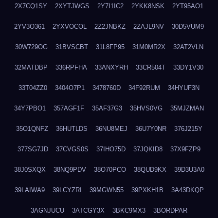
2X7CQ1SY
2XYTJWGS
2Y7I1IC2
2YKK8NSK
2YT95AO1
2YV3O361
2YXVOCOL
2Z2JNBKZ
2ZAJL9NV
30D5VUM9
30W729OG
31BVSCBT
31L8FP95
31M0MR2X
32AT2VLN
32MATDBP
336RPFHA
33ANXYRH
33CR504T
33DY1V30
33T04ZZ0
3404O7P1
3478760D
34F92RUM
34HYUF3N
34Y7PBO1
357AGF1F
35AF37G3
35HVS0VG
35MJZMAN
35O1QNFZ
36HUTLDS
36NU8MEJ
36U7Y0NR
376J215Y
377SG7JD
37CVGS0S
37IHO75D
37JQKID8
37X9FZP9
38J0SXQX
38NQ9PDV
38O70PCO
38QUD9KX
39D3U3A0
39LAIWA9
39LCYZRI
39MGWN55
39PXKH1B
3A43DKQP
3AGNJUCU
3ATCGY3X
3BKC9MX3
3BORDPAR