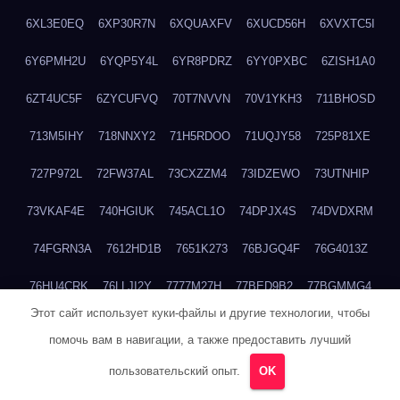
6XL3E0EQ
6XP30R7N
6XQUAXFV
6XUCD56H
6XVXTC5I
6Y6PMH2U
6YQP5Y4L
6YR8PDRZ
6YY0PXBC
6ZISH1A0
6ZT4UC5F
6ZYCUFVQ
70T7NVVN
70V1YKH3
711BHOSD
713M5IHY
718NNXY2
71H5RDOO
71UQJY58
725P81XE
727P972L
72FW37AL
73CXZZM4
73IDZEWO
73UTNHIP
73VKAF4E
740HGIUK
745ACL1O
74DPJX4S
74DVDXRM
74FGRN3A
7612HD1B
7651K273
76BJGQ4F
76G4013Z
76HU4CRK
76LLJI2Y
7777M27H
77BED9B2
77BGMMG4
Этот сайт использует куки-файлы и другие технологии, чтобы
77S55623
77TABW20
780FZHSV
78Q29S80
78XWEZ88
помочь вам в навигации, а также предоставить лучший
792RHX5L
7939XN0C
796YV3DQ
79GHS38T
79L8YFMC
пользовательский опыт.
OK
79V4EL6D
7A7B2KTK
7A7E8AHI
7AEEJVFI
7AGCKJXN