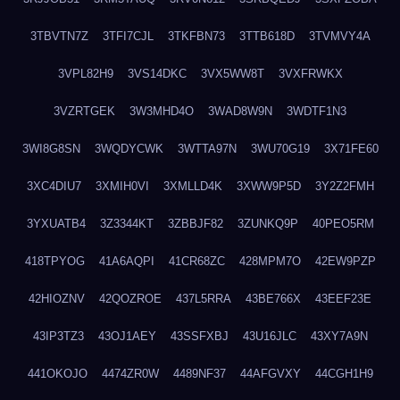
3TBVTN7Z
3TFI7CJL
3TKFBN73
3TTB618D
3TVMVY4A
3VPL82H9
3VS14DKC
3VX5WW8T
3VXFRWKX
3VZRTGEK
3W3MHD4O
3WAD8W9N
3WDTF1N3
3WI8G8SN
3WQDYCWK
3WTTA97N
3WU70G19
3X71FE60
3XC4DIU7
3XMIH0VI
3XMLLD4K
3XWW9P5D
3Y2Z2FMH
3YXUATB4
3Z3344KT
3ZBBJF82
3ZUNKQ9P
40PEO5RM
418TPYOG
41A6AQPI
41CR68ZC
428MPM7O
42EW9PZP
42HIOZNV
42QOZROE
437L5RRA
43BE766X
43EEF23E
43IP3TZ3
43OJ1AEY
43SSFXBJ
43U16JLC
43XY7A9N
441OKOJO
4474ZR0W
4489NF37
44AFGVXY
44CGH1H9