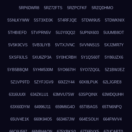
5RP6DWR8
5RZ72FTS
5RZPCFKF
5RZQDHMO
5SNLKYWW
5ST3XE0K
5T4RFJQE
5TDWI9U5
5TDWKNIX
5THBIEFD
5TVPRN5V
5UJY0QQ2
5UPNX603
5UUMB8OT
5V5K9CVS
5VB3LIYB
5VTXJVNC
5VVNNS1S
5XJ2MR7Y
5XSF9JLS
5XU6ZP3A
5Y0HCRBH
5Y1QS60T
5Y86UZX6
5YB5BBQM
5YHM530M
5YO667IH
5YO7ZQGL
5Z1BWJEZ
5Z1VP9TD
5ZYFJGV9
60IZ2Y44
60X8LPUK
62LJGRE8
6316UU0I
634ZKLU1
63MVU7SW
63SPQINX
63WDQUHH
63X60DYM
64996J11
659M6G4O
65TIBAG5
65TN6NPQ
65UV4E1K
660K94O5
663467JW
664ESOLH
664FNVV4
66C6U597
66NBHAON
675YBKS0
67T6PVX5
67UCAPT0