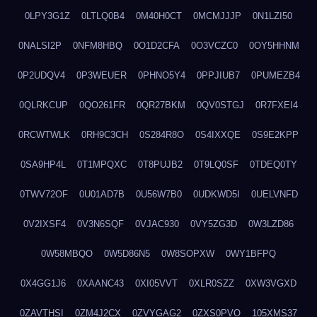
0LPY3G1Z
0LTLQ0B4
0M40H0CT
0MCMJJJP
0N1LZI50
0NALSI2P
0NFM8HBQ
0O1D2CFA
0O3VCZC0
0OY5HHNM
0P2UDQV4
0P3WEUER
0PHNO5Y4
0PPJIUB7
0PUMEZB4
0QLRKCUP
0QO261FR
0QR27BKM
0QV0STGJ
0R7FXEI4
0RCWTWLK
0RH9C3CH
0S284R8O
0S4IXXQE
0S9E2KPP
0SA9HP4L
0T1MPQXC
0T8PUJB2
0T9LQ0SF
0TDEQ0TY
0TWV72OF
0U01AD7B
0U56W7B0
0UDKWD5I
0UELVNFD
0V2IXSF4
0V3N6SQF
0VJAC930
0VY5ZG3D
0W3LZD86
0W58MBQO
0W5D86N5
0W8SOPXW
0WY1BFPQ
0X4GG1J6
0XAANC43
0XI05VVT
0XLR0SZZ
0XW3VGXD
0ZAVTHSI
0ZM4J2CX
0ZVYGAG2
0ZXS0PVO
105XMS37