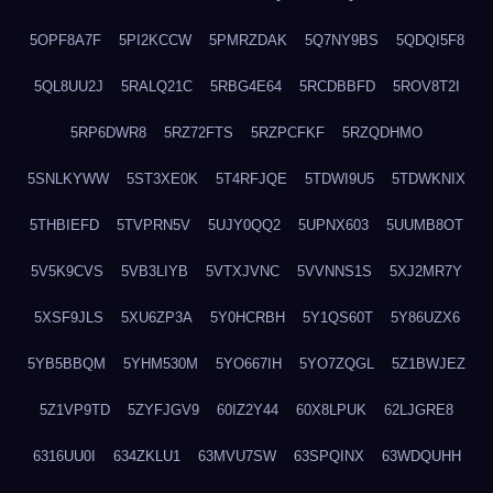
5OPF8A7F
5PI2KCCW
5PMRZDAK
5Q7NY9BS
5QDQI5F8
5QL8UU2J
5RALQ21C
5RBG4E64
5RCDBBFD
5ROV8T2I
5RP6DWR8
5RZ72FTS
5RZPCFKF
5RZQDHMO
5SNLKYWW
5ST3XE0K
5T4RFJQE
5TDWI9U5
5TDWKNIX
5THBIEFD
5TVPRN5V
5UJY0QQ2
5UPNX603
5UUMB8OT
5V5K9CVS
5VB3LIYB
5VTXJVNC
5VVNNS1S
5XJ2MR7Y
5XSF9JLS
5XU6ZP3A
5Y0HCRBH
5Y1QS60T
5Y86UZX6
5YB5BBQM
5YHM530M
5YO667IH
5YO7ZQGL
5Z1BWJEZ
5Z1VP9TD
5ZYFJGV9
60IZ2Y44
60X8LPUK
62LJGRE8
6316UU0I
634ZKLU1
63MVU7SW
63SPQINX
63WDQUHH