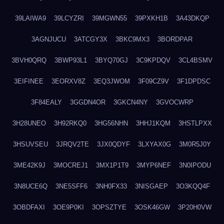
39LAIWA9
39LCYZRI
39MGWN55
39PXKH1B
3A43DKQP
3AGNJUCU
3ATCGY3X
3BKC9MX3
3BORDPAR
3BVH0QRQ
3BWP93L1
3BYQ70GJ
3C9KPDQV
3CL4BSMV
3EIFINEE
3EORXV8Z
3EQ3JWOM
3F09CZ9V
3F1DPDSC
3F84EALY
3GGDN4OR
3GKCN4NY
3GVOCWRP
3H28UNEO
3H92RKQ0
3HG56NHN
3HHJ1KQM
3HSTLPXX
3HSUVSEU
3JRQV2TE
3JX0QDYF
3LXYAX0G
3M0R5J0Y
3ME42K9J
3MOCREJ1
3MX1P1T9
3MYP6NEF
3N0IPODU
3N8UCE6Q
3NE5SFF6
3NH0FX33
3NISGAEP
3O3KQQ4F
3OBDFAXI
3OE9P0KI
3OPSZTYE
3OSK46GW
3P20H0VW