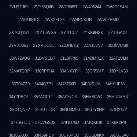
2VUSTJE1
2VY55Q8B
2W29565T
2W496244
2WADJS4M
2WGUIKKG
2WK2EL88
2WNPNKRH
2WV0ZHMD
2X7CQ1SY
2XYTJWGS
2Y7I1IC2
2YKK8NSK
2YT95AO1
2YV3O361
2YXVOCOL
2Z2JNBKZ
2ZAJL9NV
30D5VUM9
30W729OG
31BVSCBT
31L8FP95
31M0MR2X
32AT2VLN
32MATDBP
336RPFHA
33ANXYRH
33CR504T
33DY1V30
33T04ZZ0
3404O7P1
3478760D
34F92RUM
34HYUF3N
34Y7PBO1
357AGF1F
35AF37G3
35HVS0VG
35MJZMAN
35O1QNFZ
36HUTLDS
36NU8MEJ
36U7Y0NR
376J215Y
377SG7JD
37CVGS0S
37IHO75D
37JQKID8
37X9FZP9
38J0SXQX
38NQ9PDV
38O70PCO
38QUD9KX
39D3U3A0