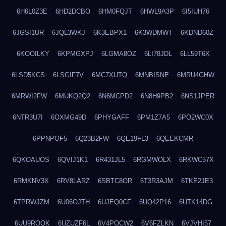
6H6L0Z3E
6HD2DCBO
6HM0FQJT
6HWL9A3P
6I5IUH76
6JGSI1UR
6JQL3WKJ
6K3EBPX1
6K3WDMWT
6KDND60Z
6KOOILKY
6KPMGXPJ
6LGMA8OZ
6LI78JDL
6LL59T6X
6LSD5KCS
6LSGIF7V
6MC7XUTQ
6MNBISNE
6MRU4GHW
6MRWI2FW
6MUKQ2Q2
6N6MCPD2
6N8H9PB2
6NS1JPER
6NTR3U7I
6OXMG49D
6PHYGAFF
6PM1Z7A5
6PO2WC0X
6PPNPOF5
6Q23B2FW
6QE19FL3
6QEEKCMR
6QKOAUOS
6QVIJ1K1
6R431JL5
6RGMWOLX
6RKWC57X
6RMKNV3X
6RV8LARZ
6SBTC8OR
6T3R3AJM
6TKE2JE3
6TPRWJZM
6U06OJTH
6UJEQ0CF
6UQ42P16
6UTK14DG
6UU9ROQK
6UZUZF6L
6V4POCW2
6V6FZLKN
6VJVHI57