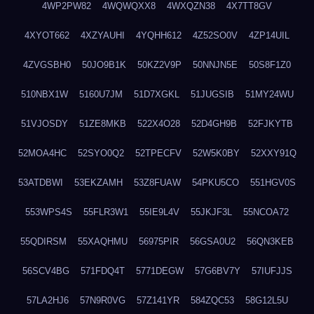
4WP2PW82
4WQWQXX8
4WXQZN38
4X7TT8GV
4XYOT662
4XZYAUHI
4YQHH612
4Z52SO0V
4ZP14UIL
4ZVGSBH0
50JO9B1K
50KZ2V9P
50NNJN5E
50S8F1Z0
510NBX1W
5160U7JM
51D7XGKL
51JUGSIB
51MY24WU
51VJOSDY
51ZE8MKB
522X4O28
52D4GH9B
52FJKYTB
52MOA4HC
52SYO0Q2
52TPECFV
52W5K0BY
52XXY91Q
53ATDBWI
53EKZAMH
53Z8FUAW
54PKU5CO
551HGV0S
553WPS4S
55FLR3W1
55IE9L4V
55JKJF3L
55NCOA72
55QDIRSM
55XAQHMU
56975PIR
56GSA0U2
56QN3KEB
56SCV4BG
571FDQ4T
5771DEGW
57G6BV7Y
57IUFJJS
57LA2HJ6
57N9R0VG
57Z141YR
584ZQC53
58G12L5U