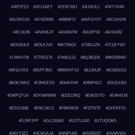
43IP3TZ3
43OJ1AEY
43SSFXBJ
43U16JLC
43XY7A9N
441OKOJO
4474ZR0W
4489NF37
44AFGVXY
44CGH1H9
44E14L85
44VA5KJF
44XI8AFW
45A3IPS9
4601IURZ
46DGB3L9
46DLKJV6
46KT56QV
4728GJZN
47CQFY0O
47JMVITW
47TRZS70
47W8J2J2
48QJBQ0X
49MZ8W4O
49R1GYE9
49SPF3MJ
49WWVPJU
4B13IA3F
4B1N5SGO
4BOKJ6KQ
4C9HCESS
4D64LFAR
4D90P4CC
4DV2LKB3
4DWPQY14
4DYW6NWM
4DZ5J3RQ
4E402GTO
4E4R43JK
4EE6J1ME
4ENC34CO
4F88GRG8
4FDT5ITF
4GHTKFV1
4GJRPJFP
4GLC8SBG
4GOTUJAD
4GTUQOMS
4H5VY3Z1
4HCW1AJA
4HINPU4S
4HSR603T
4HVMV9QI