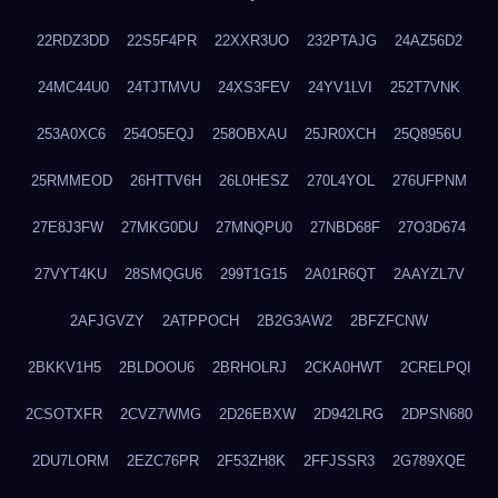
22RDZ3DD
22S5F4PR
22XXR3UO
232PTAJG
24AZ56D2
24MC44U0
24TJTMVU
24XS3FEV
24YV1LVI
252T7VNK
253A0XC6
254O5EQJ
258OBXAU
25JR0XCH
25Q8956U
25RMMEOD
26HTTV6H
26L0HESZ
270L4YOL
276UFPNM
27E8J3FW
27MKG0DU
27MNQPU0
27NBD68F
27O3D674
27VYT4KU
28SMQGU6
299T1G15
2A01R6QT
2AAYZL7V
2AFJGVZY
2ATPPOCH
2B2G3AW2
2BFZFCNW
2BKKV1H5
2BLDOOU6
2BRHOLRJ
2CKA0HWT
2CRELPQI
2CSOTXFR
2CVZ7WMG
2D26EBXW
2D942LRG
2DPSN680
2DU7LORM
2EZC76PR
2F53ZH8K
2FFJSSR3
2G789XQE