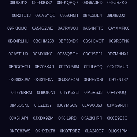
08DIX912
08EH3GS2
08EKQPQ9
08G6A3PD
08HJRZKG
08R2TE13
091V6YQE
0959345H
097C3BE4
09DI9AQ2
09RKK0JO
0A54G2WE
0A7RXWXI
0AG4NTTC
0AYXMFKC
0BO4RLHU
0BOHM258
0BPJ04DK
0BSHJVOT
0C9RGFN6
0CA5T1U9
0CMYI0KC
0D38QEGH
0DCJSPJ1
0DZMHHX1
0E9GCHCU
0EZ05K4R
0FFYUM84
0FLIL6GQ
0FXF2MUD
0G363XJW
0GI31E0A
0GJSAH4M
0GRH7XSL
0H17NT32
0H7Y9RRM
0H9OI0N1
0HYK5SEI
0IA5RSJ3
0IF4Y4UQ
0IM5QCNL
0IUZL33Y
0J6YMSQ9
0JAWX05J
0JMG9NJH
0JX5HAPI
0JXDX9ZM
0K8I19RD
0KA2KHRR
0KCE9EJG
0KFC83WS
0KHXDLT8
0KO7R0BZ
0LA240G7
0LIQ91PM