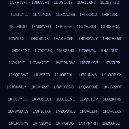
1CFFT9FI
1D9U2JR1
1DBSQ817
1DRJ3XP8
1E2BYTZD
1E8JEY8J
1EN94O56
1EZXAZS6
1FH0C41J
1FIP186C
1FJ0BB6J
1FM8AVFQ
1FP03I5E
1GL2VJGH
1GRISVQA
1GWILLXI
1H4L4ROK
1HAKMC6P
1HDB3VUY
1HHJEK58
1HR93CXT
1I70CGZX
1IASZ8H3
1IF86W04
1IHA2RU7
1IOKJ9IZ
1IOWA7OG
1IWGPKRW
1JEZBYO7
1JFVZL7X
1JKQPSW2
1JL35ZZ0
1JUOBZ9U
1JZ9UNM8
1K1OOBX2
1KJONM1Y
1KJVH227
1KMG68BO
1KQW0D9E
1KUB22OP
1KUC7YQ5
1KVUSEU1
1L0EECVC
1L92C1GM
1LO2KT45
1LVWMXC9
1MF16JX6
1MZGQ4D3
1N3AELFF
1N3R82X5
1NERJOY9
1NIN2DXO
1NIPGIQG
1NTYF4RH
1NZ06F8Q