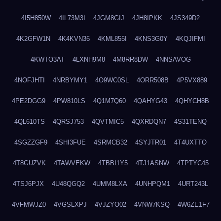
4I5H850W
4IL73M3I
4JGM8GIJ
4JH8IPKK
4JS349D2
4K2GFW1N
4K4KVN36
4KML855I
4KNS3G0Y
4KQJIFMI
4KWTO3AT
4LXNH9M8
4M8RR8DW
4NNSAVOG
4NOFJHTI
4NRBYMY1
4O9WC0SL
4ORR508B
4P5VX889
4PE2DGG9
4PW810LS
4Q1M7Q60
4QAHYG43
4QHYCH8B
4QL610TS
4QRSJ753
4QVTMIC5
4QXRDQN7
4S31TENQ
4SGZZGF9
4SHI3FUE
4SRMCB32
4SYJTR01
4T4UXTTO
4T8GUZVK
4TAWVEKW
4TBBI1Y5
4TJ1ASNW
4TPTYC45
4TSJ6PJX
4U48QGQ2
4UMM8LXA
4UNHPQM1
4URT243L
4VFMWJZ0
4VGSLXPJ
4VJZYO02
4VNW7KSQ
4W6ZE1F7