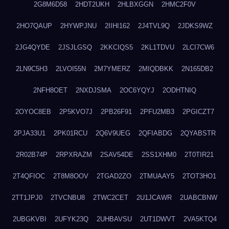
2G8M6D58
2HDT2UKH
2HLBXGGN
2HMC2F0V
2HO7QAUP
2HYWPJNU
2IIHI162
2J4TVL9Q
2JDKS9WZ
2JG4QYDE
2JSJLGSQ
2KKCIQS5
2KL1TDVU
2LCI7CW6
2LN9C5H3
2LVOI55N
2M7YMERZ
2MIQDBKK
2N165DB2
2NFH8OET
2NXDJSMA
2OC6YQYJ
2ODHTNIQ
2OYOC8EB
2P5KVO7J
2PB26F91
2PFU2MB3
2PGICZT7
2PJA33U1
2PK01RCU
2Q6V9UEG
2QFIABDG
2QYABSTR
2R02B74P
2RPXRAZM
2SAV54DE
2SS1XHM0
2T0TIR21
2T4QFIOC
2T8M8OOV
2TGAD2ZO
2TMUAAY5
2TOT3HO1
2TT1JPJ0
2TVCNBU8
2TWC2CET
2U1JCAWR
2UABCBNW
2UBGKVBI
2UFYK23Q
2UHBAVSU
2UT1DWVT
2VA5KTQ4