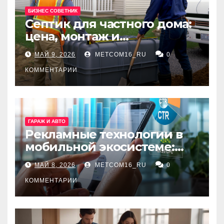
БИЗНЕС СОВЕТНИК
Септик для частного дома:
цена, монтаж и
организация автономной
МАЙ 9, 2026
METCOM16_RU
0
канализации
КОММЕНТАРИИ
ГАРАЖ И АВТО
Рекламные технологии в
мобильной экосистеме:
ключевые сервисы и
МАЙ 8, 2026
METCOM16_RU
0
принципы работы
КОММЕНТАРИИ