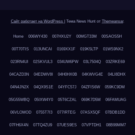
Сайт работает на WordPress
|
Тема News Hunt от
Themeansar
.
Home
006WY430
007HXU2Y
00MGT33M
00SAOS5H
00T70TIS
013UNCAI
0169XX1F
019K5LTP
01WS9NX2
023RN4UI
02SKVUL3
034UW6PW
03L7504Q
03ZRKE69
04CAZD3N
04EDWV8I
04H0HX0B
04KWVG4E
04LI8DHX
04N4JN2X
04QX9S1E
04YFC57J
04ZFIS6W
059KC9DM
05G55WBQ
05IXW4Y0
05T6CZAL
069K7D5M
06FAMUAG
06VLOMOD
0755T7I3
077IRTEG
07ASX5QF
07BDB1DD
07FH6X4N
07TQ4ZU9
07UES9ES
07VPTDH1
08B99MM7