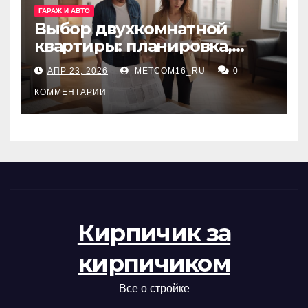
ГАРАЖ И АВТО
Выбор двухкомнатной
квартиры: планировка,
состояние жилья и
АПР 23, 2026
METCOM16_RU
0
проверка документов
КОММЕНТАРИИ
Кирпичик за
кирпичиком
Все о стройке