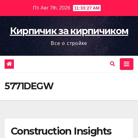
Перейти
Пт. Авг 7th, 2026
11:33:29 AM
к
содержимому
Кирпичик за кирпичиком
Все о стройке
5771DEGW
Construction Insights