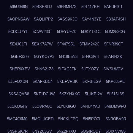
595U946N
59BSESDJ
59FRMR7X
59T11ZKH
5AFUR9TL
5AOPNSAW
5AQL07P2
5ASS9KJO
5AY4N3YE
5B3AF4SH
5CDCU7YL
5CWV233T
5DFYUFZ0
5DKYT31C
5DM253CG
5E4JC1TI
5EXK7A7W
5F447S51
5FMM242C
5FNR39CT
5GEF3377
5GYKO7P3
5H18E5N3
5H4C8VII
5HANI4XK
5HER0XEV
5HNS21Z8
5IFXGJFK
5IITXOZY
5IVSLWGV
5J5FOXDN
5KAFKBC4
5KEFVRBK
5KFBILGV
5KP635PE
5KSAQAB8
5KT1DCUW
5KZYHXKG
5L1KPI2V
5L515L3S
5LCKQGH7
5LOVPA8C
5LY0K9GU
5M4U4YA3
5M8JMWFU
5MC4C6M0
5MOLUGED
5NCKLFPQ
5NI5PO7L
5NROBV9R
5NSPSK7R
5NYZ03GV
5NZ2F7XQ
5OGIRQDY
5OIXNVW6