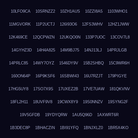
10LFO9CA
10SRNZZ2
10ZH1AUS
10ZZI8A5
1103WHO1
11MGVORK
11P2UCTJ
126I93O6
12FS3WHV
12HZ1JWW
12K469CE
12QCPWZN
12UKQO0N
133P7UOC
13COV7L8
14GYHZ3D
14H4A825
14M9BJ75
14NJ13LJ
14PRJLGB
14PRLC85
14WY7OYZ
1546DY9V
15B2SHBQ
15C9WR6H
160ON64P
16P9KSF6
16SBWI43
16U7RZJT
179PIGYE
17HG5UY8
17SO7X9S
17UXEZ2B
17VE7UAW
181QKVNV
18FL2H11
18UVF9V8
19CWX8Y9
19S0NNZV
19SYNG2F
19V5GFDB
19YDYQRW
1AU5Q96D
1AXWRT6R
1B3DEC8P
1BHACZIN
1BI91YFQ
1BNJXLZ0
1BR5X4KO