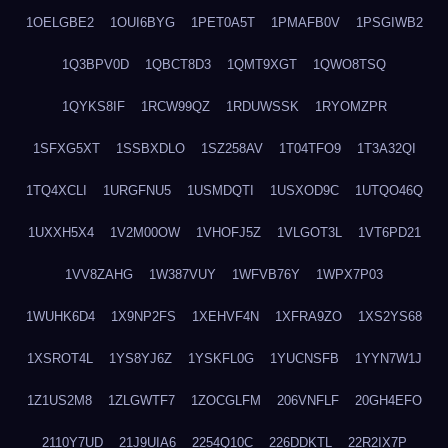
1OELGBE2
1OUI6BYG
1PET0A5T
1PMAFB0V
1PSGIWB2
1Q3BPV0D
1QBCT8D3
1QMT9XGT
1QWO8TSQ
1QYKS8IF
1RCW99QZ
1RDUWSSK
1RYOMZPR
1SFXG5XT
1SSBXDLO
1SZ258AV
1T04TFO9
1T3A32QI
1TQ4XCLI
1URGFNU5
1USMDQTI
1USXOD9C
1UTQO46Q
1UXXH5X4
1V2M00OW
1VHOFJ5Z
1VLGOT3L
1VT6PD21
1VV8ZAHG
1W387VUY
1WFVB76Y
1WPX7P03
1WUHK6D4
1X9NP2FS
1XEHVF4N
1XFRA9ZO
1XS2YS68
1XSROT4L
1YS8YJ6Z
1YSKFL0G
1YUCNSFB
1YYN7W1J
1Z1US2M8
1ZLGWTF7
1ZOCGLFM
206VNFLF
20GH4EFO
2110Y7UD
21J9UIA6
2254Q10C
226DDKTL
22R2IX7P