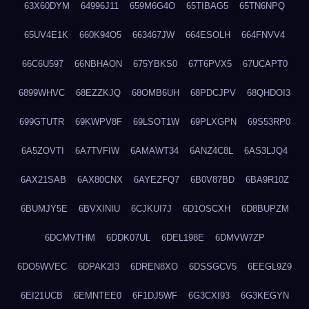
63X60DYM
64996J11
659M6G4O
65TIBAG5
65TN6NPQ
65UV4E1K
660K94O5
663467JW
664ESOLH
664FNVV4
66C6U597
66NBHAON
675YBKS0
67T6PVX5
67UCAPT0
6899WHVC
68EZZKJQ
68OMB6UH
68PDCJPV
68QHDOI3
699GTUTR
69KWPV8F
69LSOT1W
69PLXGPN
69S53RP0
6A5ZOVTI
6A7TVFIW
6AMAWT34
6ANZ4C8L
6AS3LJQ4
6AX21SAB
6AX80CNX
6AYEZFQ7
6B0V87BD
6BA9R10Z
6BUMJY5E
6BVXINIU
6CJKUI7J
6D1OSCXH
6D8BUPZM
6DCMVTHM
6DDK07UL
6DEL198E
6DMVW7ZP
6DO5WVEC
6DPAK2I3
6DREN8XO
6DSSGCV5
6EEGL9Z9
6EI21UCB
6EMNTEE0
6F1DJ5WF
6G3CXI93
6G3KEGYN