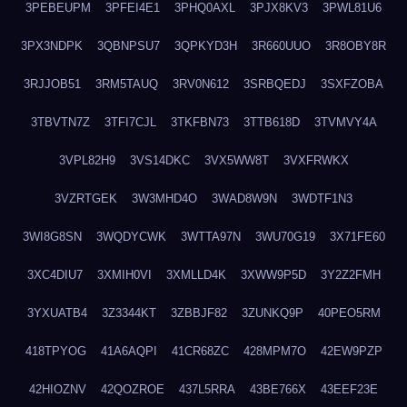
3PEBEUPM
3PFEI4E1
3PHQ0AXL
3PJX8KV3
3PWL81U6
3PX3NDPK
3QBNPSU7
3QPKYD3H
3R660UUO
3R8OBY8R
3RJJOB51
3RM5TAUQ
3RV0N612
3SRBQEDJ
3SXFZOBA
3TBVTN7Z
3TFI7CJL
3TKFBN73
3TTB618D
3TVMVY4A
3VPL82H9
3VS14DKC
3VX5WW8T
3VXFRWKX
3VZRTGEK
3W3MHD4O
3WAD8W9N
3WDTF1N3
3WI8G8SN
3WQDYCWK
3WTTA97N
3WU70G19
3X71FE60
3XC4DIU7
3XMIH0VI
3XMLLD4K
3XWW9P5D
3Y2Z2FMH
3YXUATB4
3Z3344KT
3ZBBJF82
3ZUNKQ9P
40PEO5RM
418TPYOG
41A6AQPI
41CR68ZC
428MPM7O
42EW9PZP
42HIOZNV
42QOZROE
437L5RRA
43BE766X
43EEF23E