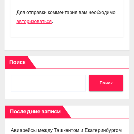
a
A
kl
в
m
p
a
и
Для отправки комментария вам необходимо
p
ss
ть
авторизоваться
.
ni
ki
Поиск
Поиск
Последние записи
Авиарейсы между Ташкентом и Екатеринбургом