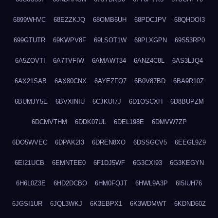
6899WHVC
68EZZKJQ
68OMB6UH
68PDCJPV
68QHDOI3
699GTUTR
69KWPV8F
69LSOT1W
69PLXGPN
69S53RP0
6A5ZOVTI
6A7TVFIW
6AMAWT34
6ANZ4C8L
6AS3LJQ4
6AX21SAB
6AX80CNX
6AYEZFQ7
6B0V87BD
6BA9R10Z
6BUMJY5E
6BVXINIU
6CJKUI7J
6D1OSCXH
6D8BUPZM
6DCMVTHM
6DDK07UL
6DEL198E
6DMVW7ZP
6DO5WVEC
6DPAK2I3
6DREN8XO
6DSSGCV5
6EEGL9Z9
6EI21UCB
6EMNTEE0
6F1DJ5WF
6G3CXI93
6G3KEGYN
6H6L0Z3E
6HD2DCBO
6HM0FQJT
6HWL9A3P
6I5IUH76
6JGSI1UR
6JQL3WKJ
6K3EBPX1
6K3WDMWT
6KDND60Z