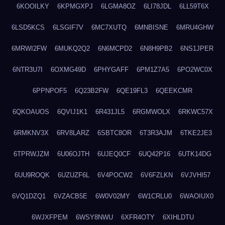
6KOOILKY
6KPMGXPJ
6LGMA8OZ
6LI78JDL
6LL59T6X
6LSD5KCS
6LSGIF7V
6MC7XUTQ
6MNBISNE
6MRU4GHW
6MRWI2FW
6MUKQ2Q2
6N6MCPD2
6N8H9PB2
6NS1JPER
6NTR3U7I
6OXMG49D
6PHYGAFF
6PM1Z7A5
6PO2WC0X
6PPNPOF5
6Q23B2FW
6QE19FL3
6QEEKCMR
6QKOAUOS
6QVIJ1K1
6R431JL5
6RGMWOLX
6RKWC57X
6RMKNV3X
6RV8LARZ
6SBTC8OR
6T3R3AJM
6TKE2JE3
6TPRWJZM
6U06OJTH
6UJEQ0CF
6UQ42P16
6UTK14DG
6UU9ROQK
6UZUZF6L
6V4POCW2
6V6FZLKN
6VJVHI57
6VQ1DZQ1
6VZACB5E
6W0V02MY
6W1CRLU0
6WAOIUX0
6WJXFPEM
6WSY8NWU
6XFR4OTY
6XIHLDTU