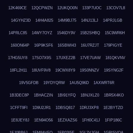
12K469CE
12QCPWZN
12UKQO0N
133P7UOC
13COV7L8
14GYHZ3D
14H4A825
14M9BJ75
14NJ13LJ
14PRJLGB
14PRLC85
14WY7OYZ
1546DY9V
15B2SHBQ
15C9WR6H
160ON64P
16P9KSF6
16SBWI43
16U7RZJT
179PIGYE
17HG5UY8
17SO7X9S
17UXEZ2B
17VE7UAW
181QKVNV
18FL2H11
18UVF9V8
19CWX8Y9
19S0NNZV
19SYNG2F
19V5GFDB
19YDYQRW
1AU5Q96D
1AXWRT6R
1B3DEC8P
1BHACZIN
1BI91YFQ
1BNJXLZ0
1BR5X4KO
1CFFT9FI
1D9U2JR1
1DBSQ817
1DRJ3XP8
1E2BYTZD
1E8JEY8J
1EN94O56
1EZXAZS6
1FH0C41J
1FIP186C
1FJ0BB6J
1FM8AVFQ
1FP03I5E
1GL2VJGH
1GRISVQA