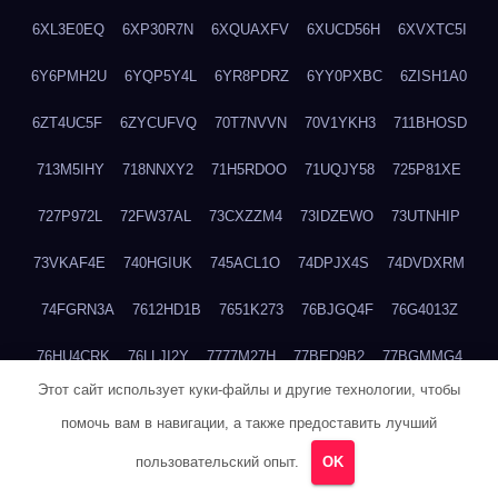
6XL3E0EQ
6XP30R7N
6XQUAXFV
6XUCD56H
6XVXTC5I
6Y6PMH2U
6YQP5Y4L
6YR8PDRZ
6YY0PXBC
6ZISH1A0
6ZT4UC5F
6ZYCUFVQ
70T7NVVN
70V1YKH3
711BHOSD
713M5IHY
718NNXY2
71H5RDOO
71UQJY58
725P81XE
727P972L
72FW37AL
73CXZZM4
73IDZEWO
73UTNHIP
73VKAF4E
740HGIUK
745ACL1O
74DPJX4S
74DVDXRM
74FGRN3A
7612HD1B
7651K273
76BJGQ4F
76G4013Z
76HU4CRK
76LLJI2Y
7777M27H
77BED9B2
77BGMMG4
Этот сайт использует куки-файлы и другие технологии, чтобы
77S55623
77TABW20
780FZHSV
78Q29S80
78XWEZ88
помочь вам в навигации, а также предоставить лучший
792RHX5L
7939XN0C
796YV3DQ
79GHS38T
79L8YFMC
пользовательский опыт.
OK
79V4EL6D
7A7B2KTK
7A7E8AHI
7AEEJVFI
7AGCKJXN