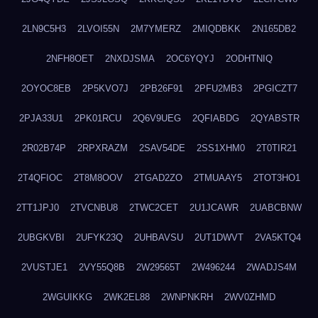
2LN9C5H3
2LVOI55N
2M7YMERZ
2MIQDBKK
2N165DB2
2NFH8OET
2NXDJSMA
2OC6YQYJ
2ODHTNIQ
2OYOC8EB
2P5KVO7J
2PB26F91
2PFU2MB3
2PGICZT7
2PJA33U1
2PK01RCU
2Q6V9UEG
2QFIABDG
2QYABSTR
2R02B74P
2RPXRAZM
2SAV54DE
2SS1XHM0
2T0TIR21
2T4QFIOC
2T8M8OOV
2TGAD2ZO
2TMUAAY5
2TOT3HO1
2TT1JPJ0
2TVCNBU8
2TWC2CET
2U1JCAWR
2UABCBNW
2UBGKVBI
2UFYK23Q
2UHBAVSU
2UT1DWVT
2VA5KTQ4
2VUSTJE1
2VY55Q8B
2W29565T
2W496244
2WADJS4M
2WGUIKKG
2WK2EL88
2WNPNKRH
2WV0ZHMD