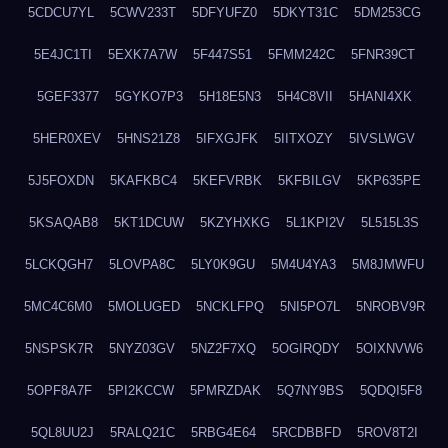
5CDCU7YL
5CWV233T
5DFYUFZ0
5DKYT31C
5DM253CG
5E4JC1TI
5EXK7A7W
5F447S51
5FMM242C
5FNR39CT
5GEF3377
5GYKO7P3
5H18E5N3
5H4C8VII
5HANI4XK
5HER0XEV
5HNS21Z8
5IFXGJFK
5IITXOZY
5IVSLWGV
5J5FOXDN
5KAFKBC4
5KEFVRBK
5KFBILGV
5KP635PE
5KSAQAB8
5KT1DCUW
5KZYHXKG
5L1KPI2V
5L515L3S
5LCKQGH7
5LOVPA8C
5LY0K9GU
5M4U4YA3
5M8JMWFU
5MC4C6M0
5MOLUGED
5NCKLFPQ
5NI5PO7L
5NROBV9R
5NSPSK7R
5NYZ03GV
5NZ2F7XQ
5OGIRQDY
5OIXNVW6
5OPF8A7F
5PI2KCCW
5PMRZDAK
5Q7NY9BS
5QDQI5F8
5QL8UU2J
5RALQ21C
5RBG4E64
5RCDBBFD
5ROV8T2I