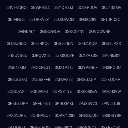
3BVH0QRQ
3BWP93L1
3BYQ70GJ
3C9KPDQV
3CL4BSMV
3EIFINEE
3EORXV8Z
3EQ3JWOM
3F09CZ9V
3F1DPDSC
3F84EALY
3GGDN4OR
3GKCN4NY
3GVOCWRP
3H28UNEO
3H92RKQ0
3HG56NHN
3HHJ1KQM
3HSTLPXX
3HSUVSEU
3JRQV2TE
3JX0QDYF
3LXYAX0G
3M0R5J0Y
3ME42K9J
3MOCREJ1
3MX1P1T9
3MYP6NEF
3N0IPODU
3N8UCE6Q
3NE5SFF6
3NH0FX33
3NISGAEP
3O3KQQ4F
3OBDFAXI
3OE9P0KI
3OPSZTYE
3OSK46GW
3P20H0VW
3PEBEUPM
3PFEI4E1
3PHQ0AXL
3PJX8KV3
3PWL81U6
3PX3NDPK
3QBNPSU7
3QPKYD3H
3R660UUO
3R8OBY8R
3RJJOB51
3RM5TAUQ
3RV0N612
3SRBQEDJ
3SXFZOBA