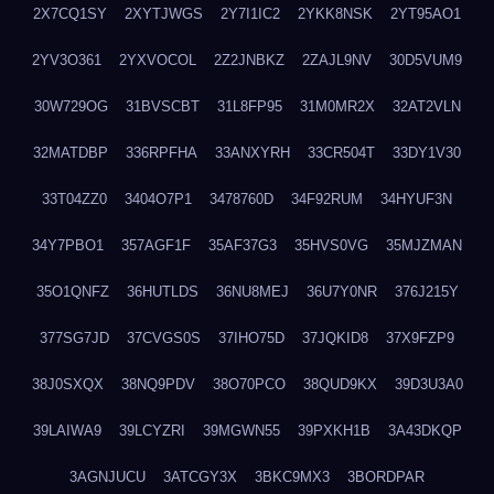
2X7CQ1SY
2XYTJWGS
2Y7I1IC2
2YKK8NSK
2YT95AO1
2YV3O361
2YXVOCOL
2Z2JNBKZ
2ZAJL9NV
30D5VUM9
30W729OG
31BVSCBT
31L8FP95
31M0MR2X
32AT2VLN
32MATDBP
336RPFHA
33ANXYRH
33CR504T
33DY1V30
33T04ZZ0
3404O7P1
3478760D
34F92RUM
34HYUF3N
34Y7PBO1
357AGF1F
35AF37G3
35HVS0VG
35MJZMAN
35O1QNFZ
36HUTLDS
36NU8MEJ
36U7Y0NR
376J215Y
377SG7JD
37CVGS0S
37IHO75D
37JQKID8
37X9FZP9
38J0SXQX
38NQ9PDV
38O70PCO
38QUD9KX
39D3U3A0
39LAIWA9
39LCYZRI
39MGWN55
39PXKH1B
3A43DKQP
3AGNJUCU
3ATCGY3X
3BKC9MX3
3BORDPAR