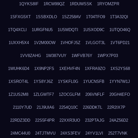
1QYKS8IF
1RCW99QZ
1RDUWSSK
1RYOMZPR
1SFXG5XT
1SSBXDLO
1SZ258AV
1T04TFO9
1T3A32QI
1TQ4XCLI
1URGFNU5
1USMDQTI
1USXOD9C
1UTQO46Q
1UXXH5X4
1V2M00OW
1VHOFJ5Z
1VLGOT3L
1VT6PD21
1VV8ZAHG
1W387VUY
1WFVB76Y
1WPX7P03
1WUHK6D4
1X9NP2FS
1XEHVF4N
1XFRA9ZO
1XS2YS68
1XSROT4L
1YS8YJ6Z
1YSKFL0G
1YUCNSFB
1YYN7W1J
1Z1US2M8
1ZLGWTF7
1ZOCGLFM
206VNFLF
20GH4EFO
2110Y7UD
21J9UIA6
2254Q10C
226DDKTL
22R2IX7P
22RDZ3DD
22S5F4PR
22XXR3UO
232PTAJG
24AZ56D2
24MC44U0
24TJTMVU
24XS3FEV
24YV1LVI
252T7VNK