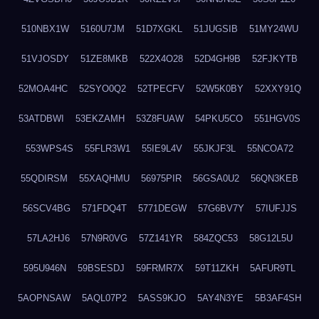
510NBX1W
5160U7JM
51D7XGKL
51JUGSIB
51MY24WU
51VJOSDY
51ZE8MKB
522X4O28
52D4GH9B
52FJKYTB
52MOA4HC
52SYO0Q2
52TPECFV
52W5K0BY
52XXY91Q
53ATDBWI
53EKZAMH
53Z8FUAW
54PKU5CO
551HGV0S
553WPS4S
55FLR3W1
55IE9L4V
55JKJF3L
55NCOA72
55QDIRSM
55XAQHMU
56975PIR
56GSA0U2
56QN3KEB
56SCV4BG
571FDQ4T
5771DEGW
57G6BV7Y
57IUFJJS
57LA2HJ6
57N9R0VG
57Z141YR
584ZQC53
58G12L5U
595U946N
59BSESDJ
59FRMR7X
59T11ZKH
5AFUR9TL
5AOPNSAW
5AQL07P2
5ASS9KJO
5AY4N3YE
5B3AF4SH