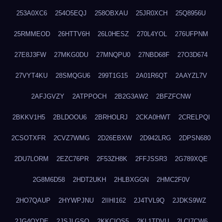
253A0XC6
254O5EQJ
258OBXAU
25JR0XCH
25Q8956U
25RMMEOD
26HTTV6H
26L0HESZ
270L4YOL
276UFPNM
27E8J3FW
27MKG0DU
27MNQPU0
27NBD68F
27O3D674
27VYT4KU
28SMQGU6
299T1G15
2A01R6QT
2AAYZL7V
2AFJGVZY
2ATPPOCH
2B2G3AW2
2BFZFCNW
2BKKV1H5
2BLDOOU6
2BRHOLRJ
2CKA0HWT
2CRELPQI
2CSOTXFR
2CVZ7WMG
2D26EBXW
2D942LRG
2DPSN680
2DU7LORM
2EZC76PR
2F53ZH8K
2FFJSSR3
2G789XQE
2G8M6D58
2HDT2UKH
2HLBXGGN
2HMC2F0V
2HO7QAUP
2HYWPJNU
2IIHI162
2J4TVL9Q
2JDKS9WZ
2JG4QYDE
2JSJLGSQ
2KKCIQS5
2KL1TDVU
2LCI7CW6