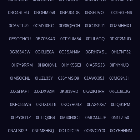
0BO4RLHU
0BOHM258
0BPJ04DK
0BSHJVOT
0C9RGFN6
0CA5T1U9
0CMYI0KC
0D38QEGH
0DCJSPJ1
0DZMHHX1
0E9GCHCU
0EZ05K4R
0FFYUM84
0FLIL6GQ
0FXF2MUD
0G363XJW
0GI31E0A
0GJSAH4M
0GRH7XSL
0H17NT32
0H7Y9RRM
0H9OI0N1
0HYK5SEI
0IA5RSJ3
0IF4Y4UQ
0IM5QCNL
0IUZL33Y
0J6YMSQ9
0JAWX05J
0JMG9NJH
0JX5HAPI
0JXDX9ZM
0K8I19RD
0KA2KHRR
0KCE9EJG
0KFC83WS
0KHXDLT8
0KO7R0BZ
0LA240G7
0LIQ91PM
0LPY3G1Z
0LTLQ0B4
0M40H0CT
0MCMJJJP
0N1LZI50
0NALSI2P
0NFM8HBQ
0O1D2CFA
0O3VCZC0
0OY5HHNM