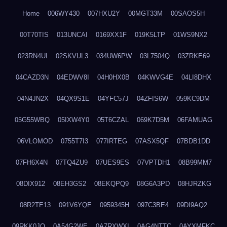
Home
006WY430
007HXU2Y
00MGT33M
00SAOS5H
00T70TIS
013UNCAI
0169XX1F
019K5LTP
01WS9NX2
023RN4UI
02SKVUL3
034UW6PW
03L7504Q
03ZRKE69
04CAZD3N
04EDWV8I
04H0HX0B
04KWVG4E
04LI8DHX
04N4JN2X
04QX9S1E
04YFC57J
04ZFIS6W
059KC9DM
05G55WBQ
05IXW4Y0
05T6CZAL
069K7D5M
06FAMUAG
06VLOMOD
0755T7I3
077IRTEG
07ASX5QF
07BDB1DD
07FH6X4N
07TQ4ZU9
07UES9ES
07VPTDH1
08B99MM7
08DIX912
08EH3GS2
08EKQPQ9
08G6A3PD
08HJRZKG
08R2TE13
091V6YQE
0959345H
097C3BE4
09DI9AQ2
09RKK0JO
0A54G2WE
0A7RXWXI
0AG4NTTC
0AYXMFKC