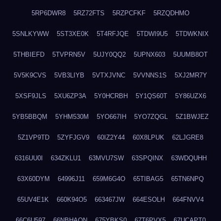
5RP6DWR8
5RZ72FTS
5RZPCFKF
5RZQDHMO
5SNLKYWW
5ST3XE0K
5T4RFJQE
5TDWI9U5
5TDWKNIX
5THBIEFD
5TVPRN5V
5UJY0QQ2
5UPNX603
5UUMB8OT
5V5K9CVS
5VB3LIYB
5VTXJVNC
5VVNNS1S
5XJ2MR7Y
5XSF9JLS
5XU6ZP3A
5Y0HCRBH
5Y1QS60T
5Y86UZX6
5YB5BBQM
5YHM530M
5YO667IH
5YO7ZQGL
5Z1BWJEZ
5Z1VP9TD
5ZYFJGV9
60IZ2Y44
60X8LPUK
62LJGRE8
6316UU0I
634ZKLU1
63MVU7SW
63SPQINX
63WDQUHH
63X60DYM
64996J11
659M6G4O
65TIBAG5
65TN6NPQ
65UV4E1K
660K94O5
663467JW
664ESOLH
664FNVV4
66C6U597
66NBHAON
675YBKS0
67T6PVX5
67UCAPT0