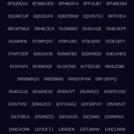
0P2UDQV4
0P3WEUER
0PHNO5Y4
0PPJIUB7
0PUMEZB4
0QLRKCUP
0QO261FR
0QR27BKM
0QV0STGJ
0R7FXEI4
0RCWTWLK
0RH9C3CH
0S284R8O
0S4IXXQE
0S9E2KPP
0SA9HP4L
0T1MPQXC
0T8PUJB2
0T9LQ0SF
0TDEQ0TY
0TWV72OF
0U01AD7B
0U56W7B0
0UDKWD5I
0UELVNFD
0V2IXSF4
0V3N6SQF
0VJAC930
0VY5ZG3D
0W3LZD86
0W58MBQO
0W5D86N5
0W8SOPXW
0WY1BFPQ
0X4GG1J6
0XAANC43
0XI05VVT
0XLR0SZZ
0XW3VGXD
0ZAVTHSI
0ZM4J2CX
0ZVYGAG2
0ZXS0PVO
105XMS37
10LFO9CA
10SRNZZ2
10ZH1AUS
10ZZI8A5
1103WHO1
11MGVORK
11P2UCTJ
126I93O6
12FS3WHV
12HZ1JWW