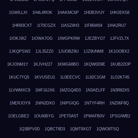
1GWILLXI
1H4L4ROK
1HAKMC6P
1HDB3VUY
1HHJEK58
1HR93CXT
1I70CGZX
1IASZ8H3
1IF86W04
1IHA2RU7
1IOKJ9IZ
1IOWA7OG
1IWGPKRW
1JEZBYO7
1JFVZL7X
1JKQPSW2
1JL35ZZ0
1JUOBZ9U
1JZ9UNM8
1K1OOBX2
1KJONM1Y
1KJVH227
1KMG68BO
1KQW0D9E
1KUB22OP
1KUC7YQ5
1KVUSEU1
1L0EECVC
1L92C1GM
1LO2KT45
1LVWMXC9
1MF16JX6
1MZGQ4D3
1N3AELFF
1N3R82X5
1NERJOY9
1NIN2DXO
1NIPGIQG
1NTYF4RH
1NZ06F8Q
1OELGBE2
1OUI6BYG
1PET0A5T
1PMAFB0V
1PSGIWB2
1Q3BPV0D
1QBCT8D3
1QMT9XGT
1QWO8TSQ