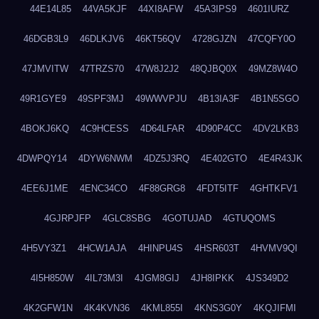
44E14L85
44VA5KJF
44XI8AFW
45A3IPS9
4601IURZ
46DGB3L9
46DLKJV6
46KT56QV
4728GJZN
47CQFY0O
47JMVITW
47TRZS70
47W8J2J2
48QJBQ0X
49MZ8W4O
49R1GYE9
49SPF3MJ
49WWVPJU
4B13IA3F
4B1N5SGO
4BOKJ6KQ
4C9HCESS
4D64LFAR
4D90P4CC
4DV2LKB3
4DWPQY14
4DYW6NWM
4DZ5J3RQ
4E402GTO
4E4R43JK
4EE6J1ME
4ENC34CO
4F88GRG8
4FDT5ITF
4GHTKFV1
4GJRPJFP
4GLC8SBG
4GOTUJAD
4GTUQOMS
4H5VY3Z1
4HCW1AJA
4HINPU4S
4HSR603T
4HVMV9QI
4I5H850W
4IL73M3I
4JGM8GIJ
4JH8IPKK
4JS349D2
4K2GFW1N
4K4KVN36
4KML855I
4KNS3G0Y
4KQJIFMI