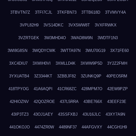
3TBVTN7Z
3TFI7CJL
3TKFBN73
3TTB618D
3TVMVY4A
3VPL82H9
3VS14DKC
3VX5WW8T
3VXFRWKX
3VZRTGEK
3W3MHD4O
3WAD8W9N
3WDTF1N3
3WI8G8SN
3WQDYCWK
3WTTA97N
3WU70G19
3X71FE60
3XC4DIU7
3XMIH0VI
3XMLLD4K
3XWW9P5D
3Y2Z2FMH
3YXUATB4
3Z3344KT
3ZBBJF82
3ZUNKQ9P
40PEO5RM
418TPYOG
41A6AQPI
41CR68ZC
428MPM7O
42EW9PZP
42HIOZNV
42QOZROE
437L5RRA
43BE766X
43EEF23E
43IP3TZ3
43OJ1AEY
43SSFXBJ
43U16JLC
43XY7A9N
441OKOJO
4474ZR0W
4489NF37
44AFGVXY
44CGH1H9