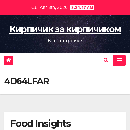
Перейти
Сб. Авг 8th, 2026
3:34:48 AM
к
содержимому
Кирпичик за кирпичиком
Все о стройке
4D64LFAR
Food Insights