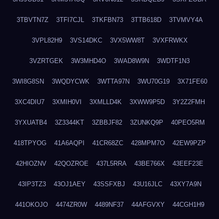
3TBVTN7Z
3TFI7CJL
3TKFBN73
3TTB618D
3TVMVY4A
3VPL82H9
3VS14DKC
3VX5WW8T
3VXFRWKX
3VZRTGEK
3W3MHD4O
3WAD8W9N
3WDTF1N3
3WI8G8SN
3WQDYCWK
3WTTA97N
3WU70G19
3X71FE60
3XC4DIU7
3XMIH0VI
3XMLLD4K
3XWW9P5D
3Y2Z2FMH
3YXUATB4
3Z3344KT
3ZBBJF82
3ZUNKQ9P
40PEO5RM
418TPYOG
41A6AQPI
41CR68ZC
428MPM7O
42EW9PZP
42HIOZNV
42QOZROE
437L5RRA
43BE766X
43EEF23E
43IP3TZ3
43OJ1AEY
43SSFXBJ
43U16JLC
43XY7A9N
441OKOJO
4474ZR0W
4489NF37
44AFGVXY
44CGH1H9