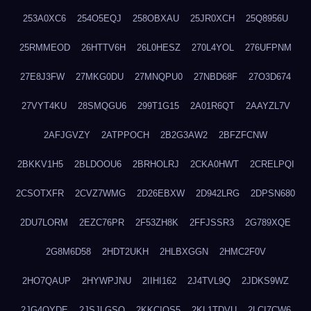
253A0XC6
254O5EQJ
258OBXAU
25JR0XCH
25Q8956U
25RMMEOD
26HTTV6H
26L0HESZ
270L4YOL
276UFPNM
27E8J3FW
27MKG0DU
27MNQPU0
27NBD68F
27O3D674
27VYT4KU
28SMQGU6
299T1G15
2A01R6QT
2AAYZL7V
2AFJGVZY
2ATPPOCH
2B2G3AW2
2BFZFCNW
2BKKV1H5
2BLDOOU6
2BRHOLRJ
2CKA0HWT
2CRELPQI
2CSOTXFR
2CVZ7WMG
2D26EBXW
2D942LRG
2DPSN680
2DU7LORM
2EZC76PR
2F53ZH8K
2FFJSSR3
2G789XQE
2G8M6D58
2HDT2UKH
2HLBXGGN
2HMC2F0V
2HO7QAUP
2HYWPJNU
2IIHI162
2J4TVL9Q
2JDKS9WZ
2JG4QYDE
2JSJLGSQ
2KKCIQS5
2KL1TDVU
2LCI7CW6