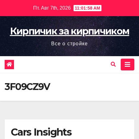
Перейти
Пт. Авг 7th, 2026
11:01:59 AM
к
содержимому
Кирпичик за кирпичиком
Все о стройке
3F09CZ9V
Cars Insights