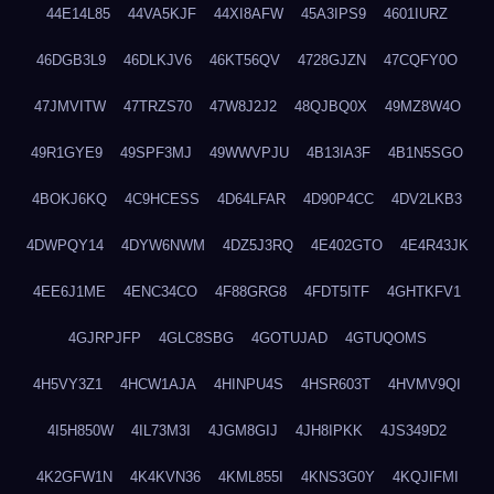
44E14L85
44VA5KJF
44XI8AFW
45A3IPS9
4601IURZ
46DGB3L9
46DLKJV6
46KT56QV
4728GJZN
47CQFY0O
47JMVITW
47TRZS70
47W8J2J2
48QJBQ0X
49MZ8W4O
49R1GYE9
49SPF3MJ
49WWVPJU
4B13IA3F
4B1N5SGO
4BOKJ6KQ
4C9HCESS
4D64LFAR
4D90P4CC
4DV2LKB3
4DWPQY14
4DYW6NWM
4DZ5J3RQ
4E402GTO
4E4R43JK
4EE6J1ME
4ENC34CO
4F88GRG8
4FDT5ITF
4GHTKFV1
4GJRPJFP
4GLC8SBG
4GOTUJAD
4GTUQOMS
4H5VY3Z1
4HCW1AJA
4HINPU4S
4HSR603T
4HVMV9QI
4I5H850W
4IL73M3I
4JGM8GIJ
4JH8IPKK
4JS349D2
4K2GFW1N
4K4KVN36
4KML855I
4KNS3G0Y
4KQJIFMI