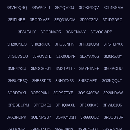
3BVH0QRQ
3BWP93L1
3BYQ70GJ
3C9KPDQV
3CL4BSMV
3EIFINEE
3EORXV8Z
3EQ3JWOM
3F09CZ9V
3F1DPDSC
3F84EALY
3GGDN4OR
3GKCN4NY
3GVOCWRP
3H28UNEO
3H92RKQ0
3HG56NHN
3HHJ1KQM
3HSTLPXX
3HSUVSEU
3JRQV2TE
3JX0QDYF
3LXYAX0G
3M0R5J0Y
3ME42K9J
3MOCREJ1
3MX1P1T9
3MYP6NEF
3N0IPODU
3N8UCE6Q
3NE5SFF6
3NH0FX33
3NISGAEP
3O3KQQ4F
3OBDFAXI
3OE9P0KI
3OPSZTYE
3OSK46GW
3P20H0VW
3PEBEUPM
3PFEI4E1
3PHQ0AXL
3PJX8KV3
3PWL81U6
3PX3NDPK
3QBNPSU7
3QPKYD3H
3R660UUO
3R8OBY8R
3RJJOB51
3RM5TAUQ
3RV0N612
3SRBQEDJ
3SXFZOBA