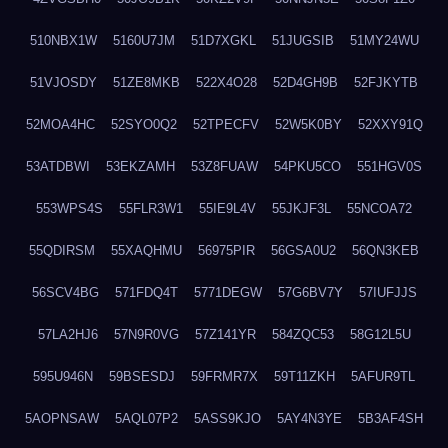
510NBX1W
5160U7JM
51D7XGKL
51JUGSIB
51MY24WU
51VJOSDY
51ZE8MKB
522X4O28
52D4GH9B
52FJKYTB
52MOA4HC
52SYO0Q2
52TPECFV
52W5K0BY
52XXY91Q
53ATDBWI
53EKZAMH
53Z8FUAW
54PKU5CO
551HGV0S
553WPS4S
55FLR3W1
55IE9L4V
55JKJF3L
55NCOA72
55QDIRSM
55XAQHMU
56975PIR
56GSA0U2
56QN3KEB
56SCV4BG
571FDQ4T
5771DEGW
57G6BV7Y
57IUFJJS
57LA2HJ6
57N9R0VG
57Z141YR
584ZQC53
58G12L5U
595U946N
59BSESDJ
59FRMR7X
59T11ZKH
5AFUR9TL
5AOPNSAW
5AQL07P2
5ASS9KJO
5AY4N3YE
5B3AF4SH