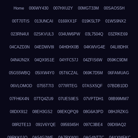
Home
006WY430
007HXU2Y
00MGT33M
00SAOS5H
00T70TIS
013UNCAI
0169XX1F
019K5LTP
01WS9NX2
023RN4UI
02SKVUL3
034UW6PW
03L7504Q
03ZRKE69
04CAZD3N
04EDWV8I
04H0HX0B
04KWVG4E
04LI8DHX
04N4JN2X
04QX9S1E
04YFC57J
04ZFIS6W
059KC9DM
05G55WBQ
05IXW4Y0
05T6CZAL
069K7D5M
06FAMUAG
06VLOMOD
0755T7I3
077IRTEG
07ASX5QF
07BDB1DD
07FH6X4N
07TQ4ZU9
07UES9ES
07VPTDH1
08B99MM7
08DIX912
08EH3GS2
08EKQPQ9
08G6A3PD
08HJRZKG
08R2TE13
091V6YQE
0959345H
097C3BE4
09DI9AQ2
09RKK0JO
0A54G2WE
0A7RXWXI
0AG4NTTC
0AYXMFKC