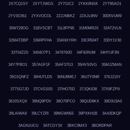
2X7CQ1SY
2XYTJWGS
2Y7I1IC2
2YKK8NSK
2YT95AO1
2YV3O361
2YXVOCOL
2Z2JNBKZ
2ZAJL9NV
30D5VUM9
30W729OG
31BVSCBT
31L8FP95
31M0MR2X
32AT2VLN
32MATDBP
336RPFHA
33ANXYRH
33CR504T
33DY1V30
33T04ZZ0
3404O7P1
3478760D
34F92RUM
34HYUF3N
34Y7PBO1
357AGF1F
35AF37G3
35HVS0VG
35MJZMAN
35O1QNFZ
36HUTLDS
36NU8MEJ
36U7Y0NR
376J215Y
377SG7JD
37CVGS0S
37IHO75D
37JQKID8
37X9FZP9
38J0SXQX
38NQ9PDV
38O70PCO
38QUD9KX
39D3U3A0
39LAIWA9
39LCYZRI
39MGWN55
39PXKH1B
3A43DKQP
3AGNJUCU
3ATCGY3X
3BKC9MX3
3BORDPAR