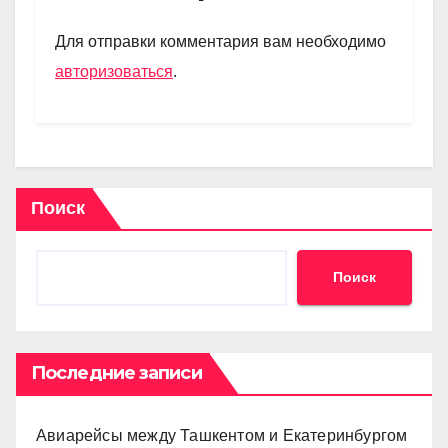
a
A
kl
в
m
p
a
и
Для отправки комментария вам необходимо
p
ss
ть
авторизоваться
.
ni
ki
Поиск
Поиск
Последние записи
Авиарейсы между Ташкентом и Екатеринбургом