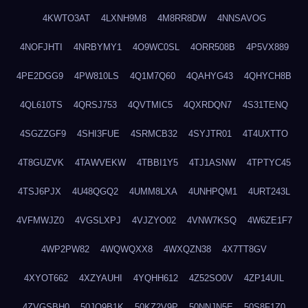
4KWTO3AT
4LXNH9M8
4M8RR8DW
4NNSAVOG
4NOFJHTI
4NRBYMY1
4O9WC0SL
4ORR508B
4P5VX889
4PE2DGG9
4PW810LS
4Q1M7Q60
4QAHYG43
4QHYCH8B
4QL610TS
4QRSJ753
4QVTMIC5
4QXRDQN7
4S31TENQ
4SGZZGF9
4SHI3FUE
4SRMCB32
4SYJTR01
4T4UXTTO
4T8GUZVK
4TAWVEKW
4TBBI1Y5
4TJ1ASNW
4TPTYC45
4TSJ6PJX
4U48QGQ2
4UMM8LXA
4UNHPQM1
4URT243L
4VFMWJZ0
4VGSLXPJ
4VJZYO02
4VNW7KSQ
4W6ZE1F7
4WP2PW82
4WQWQXX8
4WXQZN38
4X7TT8GV
4XYOT662
4XZYAUHI
4YQHH612
4Z52SO0V
4ZP14UIL
4ZVGSBH0
50JO9B1K
50KZ2V9P
50NNJN5E
50S8F1Z0