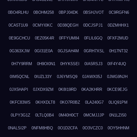
0BO4RLHU
0BOHM258
0BPJ04DK
0BSHJVOT
0C9RGFN6
0CA5T1U9
0CMYI0KC
0D38QEGH
0DCJSPJ1
0DZMHHX1
0E9GCHCU
0EZ05K4R
0FFYUM84
0FLIL6GQ
0FXF2MUD
0G363XJW
0GI31E0A
0GJSAH4M
0GRH7XSL
0H17NT32
0H7Y9RRM
0H9OI0N1
0HYK5SEI
0IA5RSJ3
0IF4Y4UQ
0IM5QCNL
0IUZL33Y
0J6YMSQ9
0JAWX05J
0JMG9NJH
0JX5HAPI
0JXDX9ZM
0K8I19RD
0KA2KHRR
0KCE9EJG
0KFC83WS
0KHXDLT8
0KO7R0BZ
0LA240G7
0LIQ91PM
0LPY3G1Z
0LTLQ0B4
0M40H0CT
0MCMJJJP
0N1LZI50
0NALSI2P
0NFM8HBQ
0O1D2CFA
0O3VCZC0
0OY5HHNM