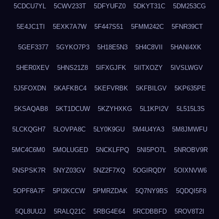
5CDCU7YL
5CWV233T
5DFYUFZ0
5DKYT31C
5DM253CG
5E4JC1TI
5EXK7A7W
5F447S51
5FMM242C
5FNR39CT
5GEF3377
5GYKO7P3
5H18E5N3
5H4C8VII
5HANI4XK
5HER0XEV
5HNS21Z8
5IFXGJFK
5IITXOZY
5IVSLWGV
5J5FOXDN
5KAFKBC4
5KEFVRBK
5KFBILGV
5KP635PE
5KSAQAB8
5KT1DCUW
5KZYHXKG
5L1KPI2V
5L515L3S
5LCKQGH7
5LOVPA8C
5LY0K9GU
5M4U4YA3
5M8JMWFU
5MC4C6M0
5MOLUGED
5NCKLFPQ
5NI5PO7L
5NROBV9R
5NSPSK7R
5NYZ03GV
5NZ2F7XQ
5OGIRQDY
5OIXNVW6
5OPF8A7F
5PI2KCCW
5PMRZDAK
5Q7NY9BS
5QDQI5F8
5QL8UU2J
5RALQ21C
5RBG4E64
5RCDBBFD
5ROV8T2I