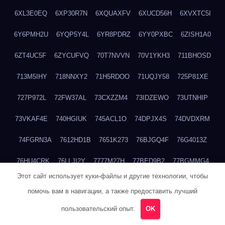
6XL3E0EQ
6XP30R7N
6XQUAXFV
6XUCD56H
6XVXTC5I
6Y6PMH2U
6YQP5Y4L
6YR8PDRZ
6YY0PXBC
6ZISH1A0
6ZT4UC5F
6ZYCUFVQ
70T7NVVN
70V1YKH3
711BHOSD
713M5IHY
718NNXY2
71H5RDOO
71UQJY58
725P81XE
727P972L
72FW37AL
73CXZZM4
73IDZEWO
73UTNHIP
73VKAF4E
740HGIUK
745ACL1O
74DPJX4S
74DVDXRM
74FGRN3A
7612HD1B
7651K273
76BJGQ4F
76G4013Z
76HU4CRK
76LLJI2Y
7777M27H
77BED9B2
77BGMMG4
Этот сайт использует куки-файлы и другие технологии, чтобы
77S55623
77TABW20
780FZHSV
78Q29S80
78XWEZ88
помочь вам в навигации, а также предоставить лучший
792RHX5L
7939XN0C
796YV3DQ
79GHS38T
79L8YFMC
пользовательский опыт.
OK
79V4EL6D
7A7B2KTK
7A7E8AHI
7AEEJVFI
7AGCKJXN