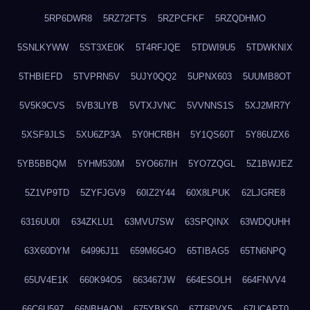
5RP6DWR8
5RZ72FTS
5RZPCFKF
5RZQDHMO
5SNLKYWW
5ST3XE0K
5T4RFJQE
5TDWI9U5
5TDWKNIX
5THBIEFD
5TVPRN5V
5UJY0QQ2
5UPNX603
5UUMB8OT
5V5K9CVS
5VB3LIYB
5VTXJVNC
5VVNNS1S
5XJ2MR7Y
5XSF9JLS
5XU6ZP3A
5Y0HCRBH
5Y1QS60T
5Y86UZX6
5YB5BBQM
5YHM530M
5YO667IH
5YO7ZQGL
5Z1BWJEZ
5Z1VP9TD
5ZYFJGV9
60IZ2Y44
60X8LPUK
62LJGRE8
6316UU0I
634ZKLU1
63MVU7SW
63SPQINX
63WDQUHH
63X60DYM
64996J11
659M6G4O
65TIBAG5
65TN6NPQ
65UV4E1K
660K94O5
663467JW
664ESOLH
664FNVV4
66C6U597
66NBHAON
675YBKS0
67T6PVX5
67UCAPT0