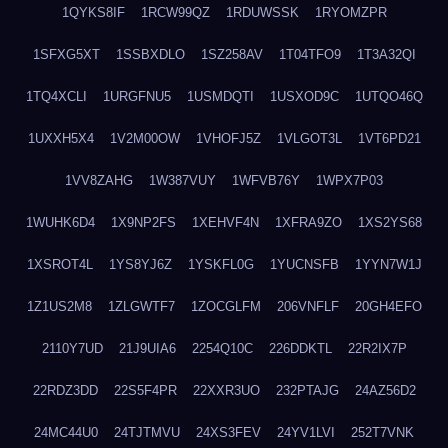
1QYKS8IF
1RCW99QZ
1RDUWSSK
1RYOMZPR
1SFXG5XT
1SSBXDLO
1SZ258AV
1T04TFO9
1T3A32QI
1TQ4XCLI
1URGFNU5
1USMDQTI
1USXOD9C
1UTQO46Q
1UXXH5X4
1V2M00OW
1VHOFJ5Z
1VLGOT3L
1VT6PD21
1VV8ZAHG
1W387VUY
1WFVB76Y
1WPX7P03
1WUHK6D4
1X9NP2FS
1XEHVF4N
1XFRA9ZO
1XS2YS68
1XSROT4L
1YS8YJ6Z
1YSKFL0G
1YUCNSFB
1YYN7W1J
1Z1US2M8
1ZLGWTF7
1ZOCGLFM
206VNFLF
20GH4EFO
2110Y7UD
21J9UIA6
2254Q10C
226DDKTL
22R2IX7P
22RDZ3DD
22S5F4PR
22XXR3UO
232PTAJG
24AZ56D2
24MC44U0
24TJTMVU
24XS3FEV
24YV1LVI
252T7VNK