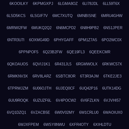
6KOOILKY
6KPMGXPJ
6LGMA8OZ
6LI78JDL
6LL59T6X
6LSD5KCS
6LSGIF7V
6MC7XUTQ
6MNBISNE
6MRU4GHW
6MRWI2FW
6MUKQ2Q2
6N6MCPD2
6N8H9PB2
6NS1JPER
6NTR3U7I
6OXMG49D
6PHYGAFF
6PM1Z7A5
6PO2WC0X
6PPNPOF5
6Q23B2FW
6QE19FL3
6QEEKCMR
6QKOAUOS
6QVIJ1K1
6R431JL5
6RGMWOLX
6RKWC57X
6RMKNV3X
6RV8LARZ
6SBTC8OR
6T3R3AJM
6TKE2JE3
6TPRWJZM
6U06OJTH
6UJEQ0CF
6UQ42P16
6UTK14DG
6UU9ROQK
6UZUZF6L
6V4POCW2
6V6FZLKN
6VJVHI57
6VQ1DZQ1
6VZACB5E
6W0V02MY
6W1CRLU0
6WAOIUX0
6WJXFPEM
6WSY8NWU
6XFR4OTY
6XIHLDTU