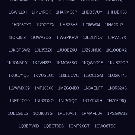
1GWILLXI
1H4L4ROK
1HAKMC6P
1HDB3VUY
1HHJEK58
1HR93CXT
1I70CGZX
1IASZ8H3
1IF86W04
1IHA2RU7
1IOKJ9IZ
1IOWA7OG
1IWGPKRW
1JEZBYO7
1JFVZL7X
1JKQPSW2
1JL35ZZ0
1JUOBZ9U
1JZ9UNM8
1K1OOBX2
1KJONM1Y
1KJVH227
1KMG68BO
1KQW0D9E
1KUB22OP
1KUC7YQ5
1KVUSEU1
1L0EECVC
1L92C1GM
1LO2KT45
1LVWMXC9
1MF16JX6
1MZGQ4D3
1N3AELFF
1N3R82X5
1NERJOY9
1NIN2DXO
1NIPGIQG
1NTYF4RH
1NZ06F8Q
1OELGBE2
1OUI6BYG
1PET0A5T
1PMAFB0V
1PSGIWB2
1Q3BPV0D
1QBCT8D3
1QMT9XGT
1QWO8TSQ