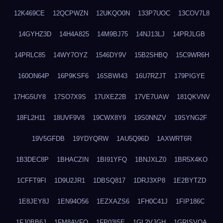
12K469CE
12QCPWZN
12UKQO0N
133P7UOC
13COV7L8
14GYHZ3D
14H4A825
14M9BJ75
14NJ13LJ
14PRJLGB
14PRLC85
14WY7OYZ
1546DY9V
15B2SHBQ
15C9WR6H
160ON64P
16P9KSF6
16SBWI43
16U7RZJT
179PIGYE
17HG5UY8
17SO7X9S
17UXEZ2B
17VE7UAW
181QKVNV
18FL2H11
18UVF9V8
19CWX8Y9
19S0NNZV
19SYNG2F
19V5GFDB
19YDYQRW
1AU5Q96D
1AXWRT6R
1B3DEC8P
1BHACZIN
1BI91YFQ
1BNJXLZ0
1BR5X4KO
1CFFT9FI
1D9U2JR1
1DBSQ817
1DRJ3XP8
1E2BYTZD
1E8JEY8J
1EN94O56
1EZXAZS6
1FH0C41J
1FIP186C
1FJ0BB6J
1FM8AVFQ
1FP03I5E
1GL2VJGH
1GRISVQA