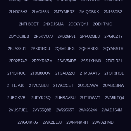
2LN9C5H3
2LVOI55N
2M7YMERZ
2MIQDBKK
2N165DB2
2NFH8OET
2NXDJSMA
2OC6YQYJ
2ODHTNIQ
2OYOC8EB
2P5KVO7J
2PB26F91
2PFU2MB3
2PGICZT7
2PJA33U1
2PK01RCU
2Q6V9UEG
2QFIABDG
2QYABSTR
2R02B74P
2RPXRAZM
2SAV54DE
2SS1XHM0
2T0TIR21
2T4QFIOC
2T8M8OOV
2TGAD2ZO
2TMUAAY5
2TOT3HO1
2TT1JPJ0
2TVCNBU8
2TWC2CET
2U1JCAWR
2UABCBNW
2UBGKVBI
2UFYK23Q
2UHBAVSU
2UT1DWVT
2VA5KTQ4
2VUSTJE1
2VY55Q8B
2W29565T
2W496244
2WADJS4M
2WGUIKKG
2WK2EL88
2WNPNKRH
2WV0ZHMD