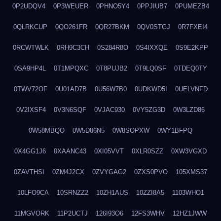
0P2UDQV4
0P3WEUER
0PHNO5Y4
0PPJIUB7
0PUMEZB4
0QLRKCUP
0QO261FR
0QR27BKM
0QV0STGJ
0R7FXEI4
0RCWTWLK
0RH9C3CH
0S284R8O
0S4IXXQE
0S9E2KPP
0SA9HP4L
0T1MPQXC
0T8PUJB2
0T9LQ0SF
0TDEQ0TY
0TWV72OF
0U01AD7B
0U56W7B0
0UDKWD5I
0UELVNFD
0V2IXSF4
0V3N6SQF
0VJAC930
0VY5ZG3D
0W3LZD86
0W58MBQO
0W5D86N5
0W8SOPXW
0WY1BFPQ
0X4GG1J6
0XAANC43
0XI05VVT
0XLR0SZZ
0XW3VGXD
0ZAVTHSI
0ZM4J2CX
0ZVYGAG2
0ZXS0PVO
105XMS37
10LFO9CA
10SRNZZ2
10ZH1AUS
10ZZI8A5
1103WHO1
11MGVORK
11P2UCTJ
126I93O6
12FS3WHV
12HZ1JWW