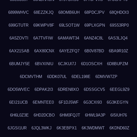
6899WHVC
68EZZKJQ
68OMB6UH
68PDCJPV
68QHDOI3
699GTUTR
69KWPV8F
69LSOT1W
69PLXGPN
69S53RP0
6A5ZOVTI
6A7TVFIW
6AMAWT34
6ANZ4C8L
6AS3LJQ4
6AX21SAB
6AX80CNX
6AYEZFQ7
6B0V87BD
6BA9R10Z
6BUMJY5E
6BVXINIU
6CJKUI7J
6D1OSCXH
6D8BUPZM
6DCMVTHM
6DDK07UL
6DEL198E
6DMVW7ZP
6DO5WVEC
6DPAK2I3
6DREN8XO
6DSSGCV5
6EEGL9Z9
6EI21UCB
6EMNTEE0
6F1DJ5WF
6G3CXI93
6G3KEGYN
6H6L0Z3E
6HD2DCBO
6HM0FQJT
6HWL9A3P
6I5IUH76
6JGSI1UR
6JQL3WKJ
6K3EBPX1
6K3WDMWT
6KDND60Z