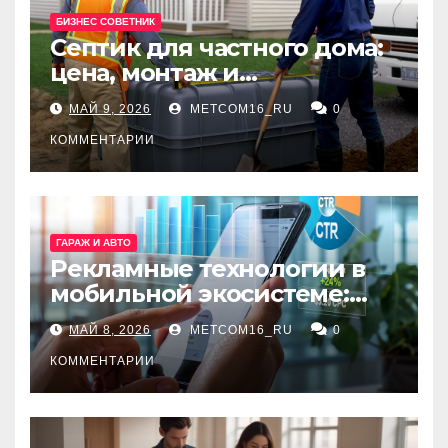
БИЗНЕС СОВЕТНИК
Септик для частного дома:
цена, монтаж и
организация автономной
МАЙ 9, 2026
METCOM16_RU
0
канализации
КОММЕНТАРИИ
ГАРАЖ И АВТО
Рекламные технологии в
мобильной экосистеме:
ключевые сервисы и
МАЙ 8, 2026
METCOM16_RU
0
принципы работы
КОММЕНТАРИИ