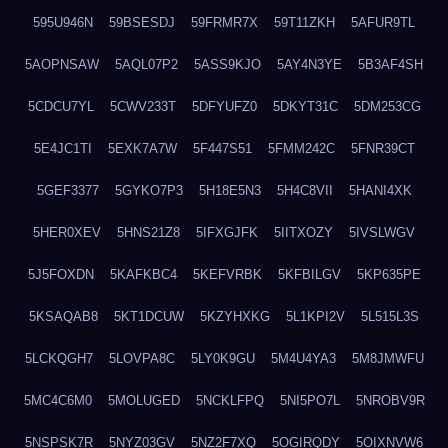
595U946N
59BSESDJ
59FRMR7X
59T11ZKH
5AFUR9TL
5AOPNSAW
5AQL07P2
5ASS9KJO
5AY4N3YE
5B3AF4SH
5CDCU7YL
5CWV233T
5DFYUFZ0
5DKYT31C
5DM253CG
5E4JC1TI
5EXK7A7W
5F447S51
5FMM242C
5FNR39CT
5GEF3377
5GYKO7P3
5H18E5N3
5H4C8VII
5HANI4XK
5HER0XEV
5HNS21Z8
5IFXGJFK
5IITXOZY
5IVSLWGV
5J5FOXDN
5KAFKBC4
5KEFVRBK
5KFBILGV
5KP635PE
5KSAQAB8
5KT1DCUW
5KZYHXKG
5L1KPI2V
5L515L3S
5LCKQGH7
5LOVPA8C
5LY0K9GU
5M4U4YA3
5M8JMWFU
5MC4C6M0
5MOLUGED
5NCKLFPQ
5NI5PO7L
5NROBV9R
5NSPSK7R
5NYZ03GV
5NZ2F7XQ
5OGIRQDY
5OIXNVW6