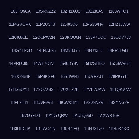
10LFO9CA
10SRNZZ2
10ZH1AUS
10ZZI8A5
1103WHO1
11MGVORK
11P2UCTJ
126I93O6
12FS3WHV
12HZ1JWW
12K469CE
12QCPWZN
12UKQO0N
133P7UOC
13COV7L8
14GYHZ3D
14H4A825
14M9BJ75
14NJ13LJ
14PRJLGB
14PRLC85
14WY7OYZ
1546DY9V
15B2SHBQ
15C9WR6H
160ON64P
16P9KSF6
16SBWI43
16U7RZJT
179PIGYE
17HG5UY8
17SO7X9S
17UXEZ2B
17VE7UAW
181QKVNV
18FL2H11
18UVF9V8
19CWX8Y9
19S0NNZV
19SYNG2F
19V5GFDB
19YDYQRW
1AU5Q96D
1AXWRT6R
1B3DEC8P
1BHACZIN
1BI91YFQ
1BNJXLZ0
1BR5X4KO