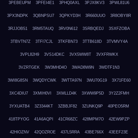
3PEBEUPM
3PFEI4E1
3PHQ0AXL
3PJX8KV3
3PWL81U6
3PX3NDPK
3QBNPSU7
3QPKYD3H
3R660UUO
3R8OBY8R
3RJJOB51
3RM5TAUQ
3RV0N612
3SRBQEDJ
3SXFZOBA
3TBVTN7Z
3TFI7CJL
3TKFBN73
3TTB618D
3TVMVY4A
3VPL82H9
3VS14DKC
3VX5WW8T
3VXFRWKX
3VZRTGEK
3W3MHD4O
3WAD8W9N
3WDTF1N3
3WI8G8SN
3WQDYCWK
3WTTA97N
3WU70G19
3X71FE60
3XC4DIU7
3XMIH0VI
3XMLLD4K
3XWW9P5D
3Y2Z2FMH
3YXUATB4
3Z3344KT
3ZBBJF82
3ZUNKQ9P
40PEO5RM
418TPYOG
41A6AQPI
41CR68ZC
428MPM7O
42EW9PZP
42HIOZNV
42QOZROE
437L5RRA
43BE766X
43EEF23E