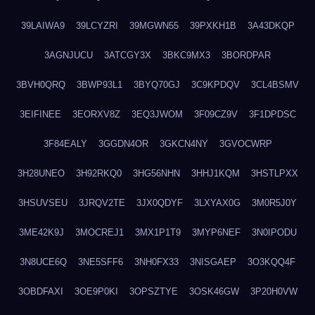
39LAIWA9
39LCYZRI
39MGWN55
39PXKH1B
3A43DKQP
3AGNJUCU
3ATCGY3X
3BKC9MX3
3BORDPAR
3BVH0QRQ
3BWP93L1
3BYQ70GJ
3C9KPDQV
3CL4BSMV
3EIFINEE
3EORXV8Z
3EQ3JWOM
3F09CZ9V
3F1DPDSC
3F84EALY
3GGDN4OR
3GKCN4NY
3GVOCWRP
3H28UNEO
3H92RKQ0
3HG56NHN
3HHJ1KQM
3HSTLPXX
3HSUVSEU
3JRQV2TE
3JX0QDYF
3LXYAX0G
3M0R5J0Y
3ME42K9J
3MOCREJ1
3MX1P1T9
3MYP6NEF
3N0IPODU
3N8UCE6Q
3NE5SFF6
3NH0FX33
3NISGAEP
3O3KQQ4F
3OBDFAXI
3OE9P0KI
3OPSZTYE
3OSK46GW
3P20H0VW