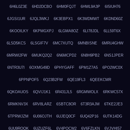
6H6L0Z3E
6HD2DCBO
6HM0FQJT
6HWL9A3P
6I5IUH76
6JGSI1UR
6JQL3WKJ
6K3EBPX1
6K3WDMWT
6KDND60Z
6KOOILKY
6KPMGXPJ
6LGMA8OZ
6LI78JDL
6LL59T6X
6LSD5KCS
6LSGIF7V
6MC7XUTQ
6MNBISNE
6MRU4GHW
6MRWI2FW
6MUKQ2Q2
6N6MCPD2
6N8H9PB2
6NS1JPER
6NTR3U7I
6OXMG49D
6PHYGAFF
6PM1Z7A5
6PO2WC0X
6PPNPOF5
6Q23B2FW
6QE19FL3
6QEEKCMR
6QKOAUOS
6QVIJ1K1
6R431JL5
6RGMWOLX
6RKWC57X
6RMKNV3X
6RV8LARZ
6SBTC8OR
6T3R3AJM
6TKE2JE3
6TPRWJZM
6U06OJTH
6UJEQ0CF
6UQ42P16
6UTK14DG
6UU9ROQK
6UZUZF6L
6V4POCW2
6V6FZLKN
6VJVHI57