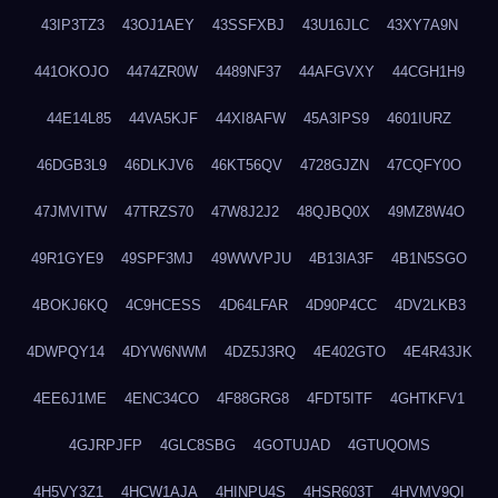
43IP3TZ3
43OJ1AEY
43SSFXBJ
43U16JLC
43XY7A9N
441OKOJO
4474ZR0W
4489NF37
44AFGVXY
44CGH1H9
44E14L85
44VA5KJF
44XI8AFW
45A3IPS9
4601IURZ
46DGB3L9
46DLKJV6
46KT56QV
4728GJZN
47CQFY0O
47JMVITW
47TRZS70
47W8J2J2
48QJBQ0X
49MZ8W4O
49R1GYE9
49SPF3MJ
49WWVPJU
4B13IA3F
4B1N5SGO
4BOKJ6KQ
4C9HCESS
4D64LFAR
4D90P4CC
4DV2LKB3
4DWPQY14
4DYW6NWM
4DZ5J3RQ
4E402GTO
4E4R43JK
4EE6J1ME
4ENC34CO
4F88GRG8
4FDT5ITF
4GHTKFV1
4GJRPJFP
4GLC8SBG
4GOTUJAD
4GTUQOMS
4H5VY3Z1
4HCW1AJA
4HINPU4S
4HSR603T
4HVMV9QI