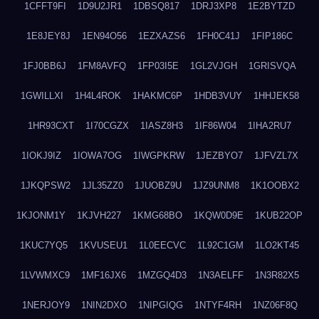
1CFFT9FI
1D9U2JR1
1DBSQ817
1DRJ3XP8
1E2BYTZD
1E8JEY8J
1EN94O56
1EZXAZS6
1FH0C41J
1FIP186C
1FJ0BB6J
1FM8AVFQ
1FP03I5E
1GL2VJGH
1GRISVQA
1GWILLXI
1H4L4ROK
1HAKMC6P
1HDB3VUY
1HHJEK58
1HR93CXT
1I70CGZX
1IASZ8H3
1IF86W04
1IHA2RU7
1IOKJ9IZ
1IOWA7OG
1IWGPKRW
1JEZBYO7
1JFVZL7X
1JKQPSW2
1JL35ZZ0
1JUOBZ9U
1JZ9UNM8
1K1OOBX2
1KJONM1Y
1KJVH227
1KMG68BO
1KQW0D9E
1KUB22OP
1KUC7YQ5
1KVUSEU1
1L0EECVC
1L92C1GM
1LO2KT45
1LVWMXC9
1MF16JX6
1MZGQ4D3
1N3AELFF
1N3R82X5
1NERJOY9
1NIN2DXO
1NIPGIQG
1NTYF4RH
1NZ06F8Q