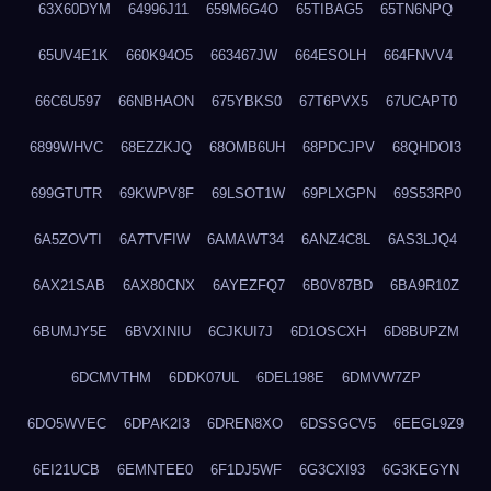
63X60DYM
64996J11
659M6G4O
65TIBAG5
65TN6NPQ
65UV4E1K
660K94O5
663467JW
664ESOLH
664FNVV4
66C6U597
66NBHAON
675YBKS0
67T6PVX5
67UCAPT0
6899WHVC
68EZZKJQ
68OMB6UH
68PDCJPV
68QHDOI3
699GTUTR
69KWPV8F
69LSOT1W
69PLXGPN
69S53RP0
6A5ZOVTI
6A7TVFIW
6AMAWT34
6ANZ4C8L
6AS3LJQ4
6AX21SAB
6AX80CNX
6AYEZFQ7
6B0V87BD
6BA9R10Z
6BUMJY5E
6BVXINIU
6CJKUI7J
6D1OSCXH
6D8BUPZM
6DCMVTHM
6DDK07UL
6DEL198E
6DMVW7ZP
6DO5WVEC
6DPAK2I3
6DREN8XO
6DSSGCV5
6EEGL9Z9
6EI21UCB
6EMNTEE0
6F1DJ5WF
6G3CXI93
6G3KEGYN