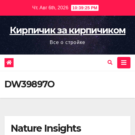
Перейти
Чт. Авг 6th, 2026
10:39:26 PM
к
содержимому
Кирпичик за кирпичиком
Все о стройке
DW39897O
Nature Insights