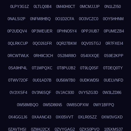
0LPY3G1Z
0LTLQ0B4
0M40H0CT
0MCMJJJP
0N1LZI50
0NALSI2P
0NFM8HBQ
0O1D2CFA
0O3VCZC0
0OY5HHNM
0P2UDQV4
0P3WEUER
0PHNO5Y4
0PPJIUB7
0PUMEZB4
0QLRKCUP
0QO261FR
0QR27BKM
0QV0STGJ
0R7FXEI4
0RCWTWLK
0RH9C3CH
0S284R8O
0S4IXXQE
0S9E2KPP
0SA9HP4L
0T1MPQXC
0T8PUJB2
0T9LQ0SF
0TDEQ0TY
0TWV72OF
0U01AD7B
0U56W7B0
0UDKWD5I
0UELVNFD
0V2IXSF4
0V3N6SQF
0VJAC930
0VY5ZG3D
0W3LZD86
0W58MBQO
0W5D86N5
0W8SOPXW
0WY1BFPQ
0X4GG1J6
0XAANC43
0XI05VVT
0XLR0SZZ
0XW3VGXD
0ZAVTHSI
0ZM4J2CX
0ZVYGAG2
0ZXS0PVO
105XMS37