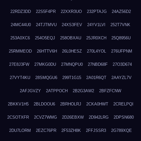
22RDZ3DD
22S5F4PR
22XXR3UO
232PTAJG
24AZ56D2
24MC44U0
24TJTMVU
24XS3FEV
24YV1LVI
252T7VNK
253A0XC6
254O5EQJ
258OBXAU
25JR0XCH
25Q8956U
25RMMEOD
26HTTV6H
26L0HESZ
270L4YOL
276UFPNM
27E8J3FW
27MKG0DU
27MNQPU0
27NBD68F
27O3D674
27VYT4KU
28SMQGU6
299T1G15
2A01R6QT
2AAYZL7V
2AFJGVZY
2ATPPOCH
2B2G3AW2
2BFZFCNW
2BKKV1H5
2BLDOOU6
2BRHOLRJ
2CKA0HWT
2CRELPQI
2CSOTXFR
2CVZ7WMG
2D26EBXW
2D942LRG
2DPSN680
2DU7LORM
2EZC76PR
2F53ZH8K
2FFJSSR3
2G789XQE