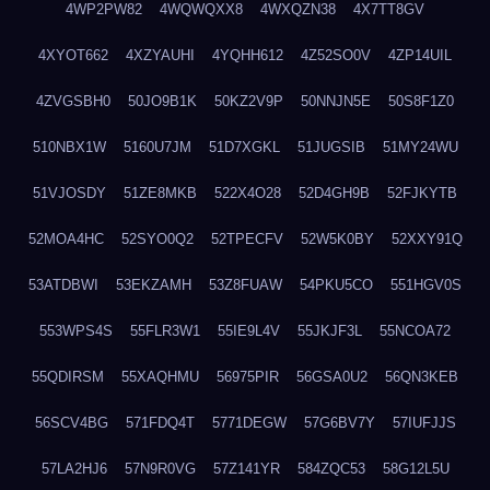
4WP2PW82
4WQWQXX8
4WXQZN38
4X7TT8GV
4XYOT662
4XZYAUHI
4YQHH612
4Z52SO0V
4ZP14UIL
4ZVGSBH0
50JO9B1K
50KZ2V9P
50NNJN5E
50S8F1Z0
510NBX1W
5160U7JM
51D7XGKL
51JUGSIB
51MY24WU
51VJOSDY
51ZE8MKB
522X4O28
52D4GH9B
52FJKYTB
52MOA4HC
52SYO0Q2
52TPECFV
52W5K0BY
52XXY91Q
53ATDBWI
53EKZAMH
53Z8FUAW
54PKU5CO
551HGV0S
553WPS4S
55FLR3W1
55IE9L4V
55JKJF3L
55NCOA72
55QDIRSM
55XAQHMU
56975PIR
56GSA0U2
56QN3KEB
56SCV4BG
571FDQ4T
5771DEGW
57G6BV7Y
57IUFJJS
57LA2HJ6
57N9R0VG
57Z141YR
584ZQC53
58G12L5U