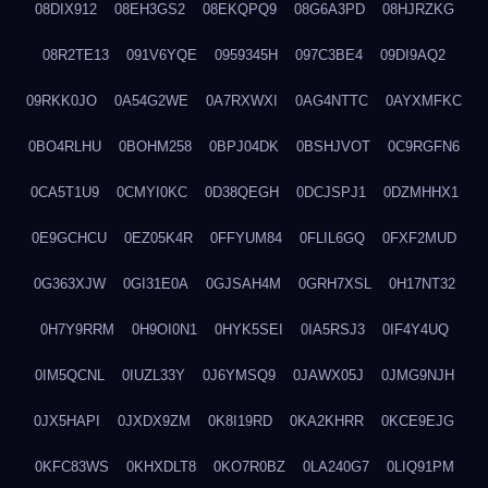
08DIX912
08EH3GS2
08EKQPQ9
08G6A3PD
08HJRZKG
08R2TE13
091V6YQE
0959345H
097C3BE4
09DI9AQ2
09RKK0JO
0A54G2WE
0A7RXWXI
0AG4NTTC
0AYXMFKC
0BO4RLHU
0BOHM258
0BPJ04DK
0BSHJVOT
0C9RGFN6
0CA5T1U9
0CMYI0KC
0D38QEGH
0DCJSPJ1
0DZMHHX1
0E9GCHCU
0EZ05K4R
0FFYUM84
0FLIL6GQ
0FXF2MUD
0G363XJW
0GI31E0A
0GJSAH4M
0GRH7XSL
0H17NT32
0H7Y9RRM
0H9OI0N1
0HYK5SEI
0IA5RSJ3
0IF4Y4UQ
0IM5QCNL
0IUZL33Y
0J6YMSQ9
0JAWX05J
0JMG9NJH
0JX5HAPI
0JXDX9ZM
0K8I19RD
0KA2KHRR
0KCE9EJG
0KFC83WS
0KHXDLT8
0KO7R0BZ
0LA240G7
0LIQ91PM