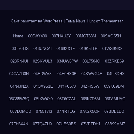
Сайт работает на WordPress
|
Тема News Hunt от
Themeansar
.
Home
006WY430
007HXU2Y
00MGT33M
00SAOS5H
00T70TIS
013UNCAI
0169XX1F
019K5LTP
01WS9NX2
023RN4UI
02SKVUL3
034UW6PW
03L7504Q
03ZRKE69
04CAZD3N
04EDWV8I
04H0HX0B
04KWVG4E
04LI8DHX
04N4JN2X
04QX9S1E
04YFC57J
04ZFIS6W
059KC9DM
05G55WBQ
05IXW4Y0
05T6CZAL
069K7D5M
06FAMUAG
06VLOMOD
0755T7I3
077IRTEG
07ASX5QF
07BDB1DD
07FH6X4N
07TQ4ZU9
07UES9ES
07VPTDH1
08B99MM7