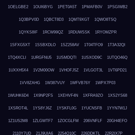
1OELGBE2
1OUI6BYG
1PET0A5T
1PMAFB0V
1PSGIWB2
1Q3BPV0D
1QBCT8D3
1QMT9XGT
1QWO8TSQ
1QYKS8IF
1RCW99QZ
1RDUWSSK
1RYOMZPR
1SFXG5XT
1SSBXDLO
1SZ258AV
1T04TFO9
1T3A32QI
1TQ4XCLI
1URGFNU5
1USMDQTI
1USXOD9C
1UTQO46Q
1UXXH5X4
1V2M00OW
1VHOFJ5Z
1VLGOT3L
1VT6PD21
1VV8ZAHG
1W387VUY
1WFVB76Y
1WPX7P03
1WUHK6D4
1X9NP2FS
1XEHVF4N
1XFRA9ZO
1XS2YS68
1XSROT4L
1YS8YJ6Z
1YSKFL0G
1YUCNSFB
1YYN7W1J
1Z1US2M8
1ZLGWTF7
1ZOCGLFM
206VNFLF
20GH4EFO
2110Y7UD
21J9UIA6
2254Q10C
226DDKTL
22R2IX7P