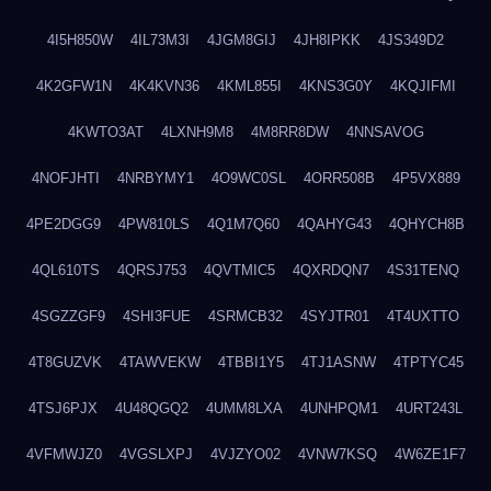
4I5H850W
4IL73M3I
4JGM8GIJ
4JH8IPKK
4JS349D2
4K2GFW1N
4K4KVN36
4KML855I
4KNS3G0Y
4KQJIFMI
4KWTO3AT
4LXNH9M8
4M8RR8DW
4NNSAVOG
4NOFJHTI
4NRBYMY1
4O9WC0SL
4ORR508B
4P5VX889
4PE2DGG9
4PW810LS
4Q1M7Q60
4QAHYG43
4QHYCH8B
4QL610TS
4QRSJ753
4QVTMIC5
4QXRDQN7
4S31TENQ
4SGZZGF9
4SHI3FUE
4SRMCB32
4SYJTR01
4T4UXTTO
4T8GUZVK
4TAWVEKW
4TBBI1Y5
4TJ1ASNW
4TPTYC45
4TSJ6PJX
4U48QGQ2
4UMM8LXA
4UNHPQM1
4URT243L
4VFMWJZ0
4VGSLXPJ
4VJZYO02
4VNW7KSQ
4W6ZE1F7