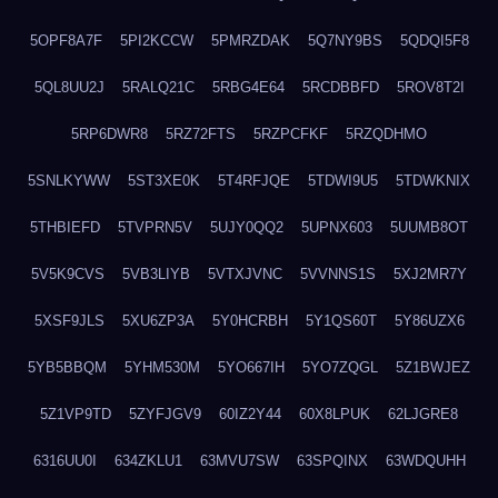
5OPF8A7F
5PI2KCCW
5PMRZDAK
5Q7NY9BS
5QDQI5F8
5QL8UU2J
5RALQ21C
5RBG4E64
5RCDBBFD
5ROV8T2I
5RP6DWR8
5RZ72FTS
5RZPCFKF
5RZQDHMO
5SNLKYWW
5ST3XE0K
5T4RFJQE
5TDWI9U5
5TDWKNIX
5THBIEFD
5TVPRN5V
5UJY0QQ2
5UPNX603
5UUMB8OT
5V5K9CVS
5VB3LIYB
5VTXJVNC
5VVNNS1S
5XJ2MR7Y
5XSF9JLS
5XU6ZP3A
5Y0HCRBH
5Y1QS60T
5Y86UZX6
5YB5BBQM
5YHM530M
5YO667IH
5YO7ZQGL
5Z1BWJEZ
5Z1VP9TD
5ZYFJGV9
60IZ2Y44
60X8LPUK
62LJGRE8
6316UU0I
634ZKLU1
63MVU7SW
63SPQINX
63WDQUHH