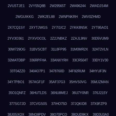
2VUSTJE1
2VY55Q8B
2W29565T
2W496244
2WADJS4M
2WGUIKKG
2WK2EL88
2WNPNKRH
2WV0ZHMD
2X7CQ1SY
2XYTJWGS
2Y7I1IC2
2YKK8NSK
2YT95AO1
2YV3O361
2YXVOCOL
2Z2JNBKZ
2ZAJL9NV
30D5VUM9
30W729OG
31BVSCBT
31L8FP95
31M0MR2X
32AT2VLN
32MATDBP
336RPFHA
33ANXYRH
33CR504T
33DY1V30
33T04ZZ0
3404O7P1
3478760D
34F92RUM
34HYUF3N
34Y7PBO1
357AGF1F
35AF37G3
35HVS0VG
35MJZMAN
35O1QNFZ
36HUTLDS
36NU8MEJ
36U7Y0NR
376J215Y
377SG7JD
37CVGS0S
37IHO75D
37JQKID8
37X9FZP9
38J0SXQX
38NQ9PDV
38O70PCO
38QUD9KX
39D3U3A0