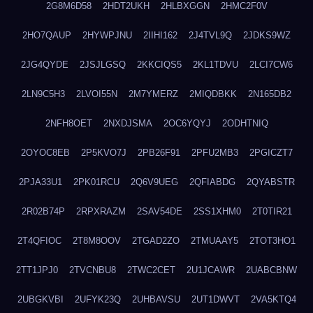
2G8M6D58
2HDT2UKH
2HLBXGGN
2HMC2F0V
2HO7QAUP
2HYWPJNU
2IIHI162
2J4TVL9Q
2JDKS9WZ
2JG4QYDE
2JSJLGSQ
2KKCIQS5
2KL1TDVU
2LCI7CW6
2LN9C5H3
2LVOI55N
2M7YMERZ
2MIQDBKK
2N165DB2
2NFH8OET
2NXDJSMA
2OC6YQYJ
2ODHTNIQ
2OYOC8EB
2P5KVO7J
2PB26F91
2PFU2MB3
2PGICZT7
2PJA33U1
2PK01RCU
2Q6V9UEG
2QFIABDG
2QYABSTR
2R02B74P
2RPXRAZM
2SAV54DE
2SS1XHM0
2T0TIR21
2T4QFIOC
2T8M8OOV
2TGAD2ZO
2TMUAAY5
2TOT3HO1
2TT1JPJ0
2TVCNBU8
2TWC2CET
2U1JCAWR
2UABCBNW
2UBGKVBI
2UFYK23Q
2UHBAVSU
2UT1DWVT
2VA5KTQ4