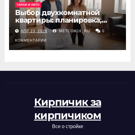
ГАРАЖ И АВТО
Выбор двухкомнатной
квартиры: планировка,
состояние жилья и
АПР 23, 2026
METCOM16_RU
0
проверка документов
КОММЕНТАРИИ
Кирпичик за
кирпичиком
Все о стройке