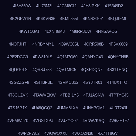
4I5H850W
4IL73M3I
4JGM8GIJ
4JH8IPKK
4JS349D2
4K2GFW1N
4K4KVN36
4KML855I
4KNS3G0Y
4KQJIFMI
4KWTO3AT
4LXNH9M8
4M8RR8DW
4NNSAVOG
4NOFJHTI
4NRBYMY1
4O9WC0SL
4ORR508B
4P5VX889
4PE2DGG9
4PW810LS
4Q1M7Q60
4QAHYG43
4QHYCH8B
4QL610TS
4QRSJ753
4QVTMIC5
4QXRDQN7
4S31TENQ
4SGZZGF9
4SHI3FUE
4SRMCB32
4SYJTR01
4T4UXTTO
4T8GUZVK
4TAWVEKW
4TBBI1Y5
4TJ1ASNW
4TPTYC45
4TSJ6PJX
4U48QGQ2
4UMM8LXA
4UNHPQM1
4URT243L
4VFMWJZ0
4VGSLXPJ
4VJZYO02
4VNW7KSQ
4W6ZE1F7
4WP2PW82
4WQWQXX8
4WXQZN38
4X7TT8GV