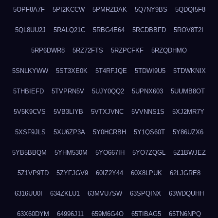
5OPF8A7F
5PI2KCCW
5PMRZDAK
5Q7NY9BS
5QDQI5F8
5QL8UU2J
5RALQ21C
5RBG4E64
5RCDBBFD
5ROV8T2I
5RP6DWR8
5RZ72FTS
5RZPCFKF
5RZQDHMO
5SNLKYWW
5ST3XE0K
5T4RFJQE
5TDWI9U5
5TDWKNIX
5THBIEFD
5TVPRN5V
5UJY0QQ2
5UPNX603
5UUMB8OT
5V5K9CVS
5VB3LIYB
5VTXJVNC
5VVNNS1S
5XJ2MR7Y
5XSF9JLS
5XU6ZP3A
5Y0HCRBH
5Y1QS60T
5Y86UZX6
5YB5BBQM
5YHM530M
5YO667IH
5YO7ZQGL
5Z1BWJEZ
5Z1VP9TD
5ZYFJGV9
60IZ2Y44
60X8LPUK
62LJGRE8
6316UU0I
634ZKLU1
63MVU7SW
63SPQINX
63WDQUHH
63X60DYM
64996J11
659M6G4O
65TIBAG5
65TN6NPQ