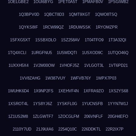
1OELGBE2
1OUI6BYG
1PET0A5T
1PMAFB0V
1PSGIWB2
1Q3BPV0D
1QBCT8D3
1QMT9XGT
1QWO8TSQ
1QYKS8IF
1RCW99QZ
1RDUWSSK
1RYOMZPR
1SFXG5XT
1SSBXDLO
1SZ258AV
1T04TFO9
1T3A32QI
1TQ4XCLI
1URGFNU5
1USMDQTI
1USXOD9C
1UTQO46Q
1UXXH5X4
1V2M00OW
1VHOFJ5Z
1VLGOT3L
1VT6PD21
1VV8ZAHG
1W387VUY
1WFVB76Y
1WPX7P03
1WUHK6D4
1X9NP2FS
1XEHVF4N
1XFRA9ZO
1XS2YS68
1XSROT4L
1YS8YJ6Z
1YSKFL0G
1YUCNSFB
1YYN7W1J
1Z1US2M8
1ZLGWTF7
1ZOCGLFM
206VNFLF
20GH4EFO
2110Y7UD
21J9UIA6
2254Q10C
226DDKTL
22R2IX7P