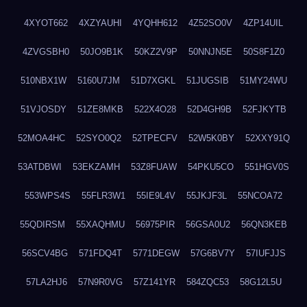
4XYOT662
4XZYAUHI
4YQHH612
4Z52SO0V
4ZP14UIL
4ZVGSBH0
50JO9B1K
50KZ2V9P
50NNJN5E
50S8F1Z0
510NBX1W
5160U7JM
51D7XGKL
51JUGSIB
51MY24WU
51VJOSDY
51ZE8MKB
522X4O28
52D4GH9B
52FJKYTB
52MOA4HC
52SYO0Q2
52TPECFV
52W5K0BY
52XXY91Q
53ATDBWI
53EKZAMH
53Z8FUAW
54PKU5CO
551HGV0S
553WPS4S
55FLR3W1
55IE9L4V
55JKJF3L
55NCOA72
55QDIRSM
55XAQHMU
56975PIR
56GSA0U2
56QN3KEB
56SCV4BG
571FDQ4T
5771DEGW
57G6BV7Y
57IUFJJS
57LA2HJ6
57N9R0VG
57Z141YR
584ZQC53
58G12L5U