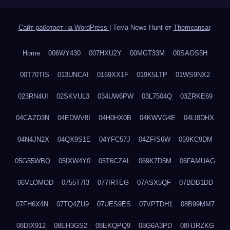
Сайт работает на WordPress
|
Тема News Hunt от
Themeansar
.
Home
006WY430
007HXU2Y
00MGT33M
00SAOS5H
00T70TIS
013UNCAI
0169XX1F
019K5LTP
01WS9NX2
023RN4UI
02SKVUL3
034UW6PW
03L7504Q
03ZRKE69
04CAZD3N
04EDWV8I
04H0HX0B
04KWVG4E
04LI8DHX
04N4JN2X
04QX9S1E
04YFC57J
04ZFIS6W
059KC9DM
05G55WBQ
05IXW4Y0
05T6CZAL
069K7D5M
06FAMUAG
06VLOMOD
0755T7I3
077IRTEG
07ASX5QF
07BDB1DD
07FH6X4N
07TQ4ZU9
07UES9ES
07VPTDH1
08B99MM7
08DIX912
08EH3GS2
08EKQPQ9
08G6A3PD
08HJRZKG