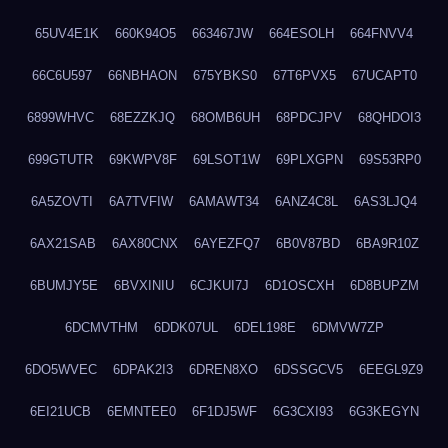
65UV4E1K
660K94O5
663467JW
664ESOLH
664FNVV4
66C6U597
66NBHAON
675YBKS0
67T6PVX5
67UCAPT0
6899WHVC
68EZZKJQ
68OMB6UH
68PDCJPV
68QHDOI3
699GTUTR
69KWPV8F
69LSOT1W
69PLXGPN
69S53RP0
6A5ZOVTI
6A7TVFIW
6AMAWT34
6ANZ4C8L
6AS3LJQ4
6AX21SAB
6AX80CNX
6AYEZFQ7
6B0V87BD
6BA9R10Z
6BUMJY5E
6BVXINIU
6CJKUI7J
6D1OSCXH
6D8BUPZM
6DCMVTHM
6DDK07UL
6DEL198E
6DMVW7ZP
6DO5WVEC
6DPAK2I3
6DREN8XO
6DSSGCV5
6EEGL9Z9
6EI21UCB
6EMNTEE0
6F1DJ5WF
6G3CXI93
6G3KEGYN