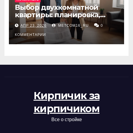
Выбор двухкомнатной
квартиры: планировка,
состояние жилья и
АПР 23, 2026
METCOM16_RU
0
проверка документов
КОММЕНТАРИИ
Кирпичик за
кирпичиком
Все о стройке