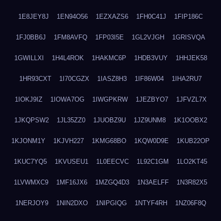
1E8JEY8J
1EN94O56
1EZXAZS6
1FH0C41J
1FIP186C
1FJ0BB6J
1FM8AVFQ
1FP03I5E
1GL2VJGH
1GRISVQA
1GWILLXI
1H4L4ROK
1HAKMC6P
1HDB3VUY
1HHJEK58
1HR93CXT
1I70CGZX
1IASZ8H3
1IF86W04
1IHA2RU7
1IOKJ9IZ
1IOWA7OG
1IWGPKRW
1JEZBYO7
1JFVZL7X
1JKQPSW2
1JL35ZZ0
1JUOBZ9U
1JZ9UNM8
1K1OOBX2
1KJONM1Y
1KJVH227
1KMG68BO
1KQW0D9E
1KUB22OP
1KUC7YQ5
1KVUSEU1
1L0EECVC
1L92C1GM
1LO2KT45
1LVWMXC9
1MF16JX6
1MZGQ4D3
1N3AELFF
1N3R82X5
1NERJOY9
1NIN2DXO
1NIPGIQG
1NTYF4RH
1NZ06F8Q