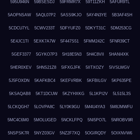
595U946N
59BSESDJ
59FRMR7X
59T11ZKH
5AFUR9TL
5AOPNSAW
5AQL07P2
5ASS9KJO
5AY4N3YE
5B3AF4SH
5CDCU7YL
5CWV233T
5DFYUFZ0
5DKYT31C
5DM253CG
5E4JC1TI
5EXK7A7W
5F447S51
5FMM242C
5FNR39CT
5GEF3377
5GYKO7P3
5H18E5N3
5H4C8VII
5HANI4XK
5HER0XEV
5HNS21Z8
5IFXGJFK
5IITXOZY
5IVSLWGV
5J5FOXDN
5KAFKBC4
5KEFVRBK
5KFBILGV
5KP635PE
5KSAQAB8
5KT1DCUW
5KZYHXKG
5L1KPI2V
5L515L3S
5LCKQGH7
5LOVPA8C
5LY0K9GU
5M4U4YA3
5M8JMWFU
5MC4C6M0
5MOLUGED
5NCKLFPQ
5NI5PO7L
5NROBV9R
5NSPSK7R
5NYZ03GV
5NZ2F7XQ
5OGIRQDY
5OIXNVW6