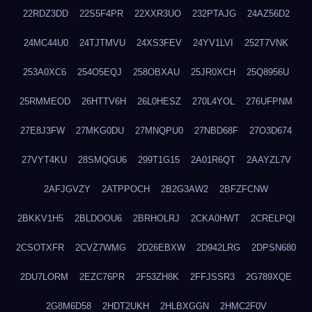
22RDZ3DD
22S5F4PR
22XXR3UO
232PTAJG
24AZ56D2
24MC44U0
24TJTMVU
24XS3FEV
24YV1LVI
252T7VNK
253A0XC6
254O5EQJ
258OBXAU
25JR0XCH
25Q8956U
25RMMEOD
26HTTV6H
26L0HESZ
270L4YOL
276UFPNM
27E8J3FW
27MKG0DU
27MNQPU0
27NBD68F
27O3D674
27VYT4KU
28SMQGU6
299T1G15
2A01R6QT
2AAYZL7V
2AFJGVZY
2ATPPOCH
2B2G3AW2
2BFZFCNW
2BKKV1H5
2BLDOOU6
2BRHOLRJ
2CKA0HWT
2CRELPQI
2CSOTXFR
2CVZ7WMG
2D26EBXW
2D942LRG
2DPSN680
2DU7LORM
2EZC76PR
2F53ZH8K
2FFJSSR3
2G789XQE
2G8M6D58
2HDT2UKH
2HLBXGGN
2HMC2F0V