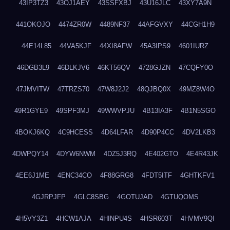
43IP3TZ3
43OJ1AEY
43SSFXBJ
43U16JLC
43XY7A9N
441OKOJO
4474ZR0W
4489NF37
44AFGVXY
44CGH1H9
44E14L85
44VA5KJF
44XI8AFW
45A3IPS9
4601IURZ
46DGB3L9
46DLKJV6
46KT56QV
4728GJZN
47CQFY0O
47JMVITW
47TRZS70
47W8J2J2
48QJBQ0X
49MZ8W4O
49R1GYE9
49SPF3MJ
49WWVPJU
4B13IA3F
4B1N5SGO
4BOKJ6KQ
4C9HCESS
4D64LFAR
4D90P4CC
4DV2LKB3
4DWPQY14
4DYW6NWM
4DZ5J3RQ
4E402GTO
4E4R43JK
4EE6J1ME
4ENC34CO
4F88GRG8
4FDT5ITF
4GHTKFV1
4GJRPJFP
4GLC8SBG
4GOTUJAD
4GTUQOMS
4H5VY3Z1
4HCW1AJA
4HINPU4S
4HSR603T
4HVMV9QI