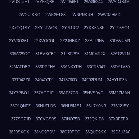
2VUSTJE1
2VY55Q8B
2W29565T
2W496244
2WADJS4M
2WGUIKKG
2WK2EL88
2WNPNKRH
2WV0ZHMD
2X7CQ1SY
2XYTJWGS
2Y7I1IC2
2YKK8NSK
2YT95AO1
2YV3O361
2YXVOCOL
2Z2JNBKZ
2ZAJL9NV
30D5VUM9
30W729OG
31BVSCBT
31L8FP95
31M0MR2X
32AT2VLN
32MATDBP
336RPFHA
33ANXYRH
33CR504T
33DY1V30
33T04ZZ0
3404O7P1
3478760D
34F92RUM
34HYUF3N
34Y7PBO1
357AGF1F
35AF37G3
35HVS0VG
35MJZMAN
35O1QNFZ
36HUTLDS
36NU8MEJ
36U7Y0NR
376J215Y
377SG7JD
37CVGS0S
37IHO75D
37JQKID8
37X9FZP9
38J0SXQX
38NQ9PDV
38O70PCO
38QUD9KX
39D3U3A0