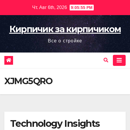
Перейти
Чт. Авг 6th, 2026
9:05:57 PM
к
содержимому
Кирпичик за кирпичиком
Все о стройке
XJMG5QRO
Technology Insights