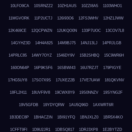
10LFO9CA
10SRNZZ2
10ZH1AUS
10ZZI8A5
1103WHO1
11MGVORK
11P2UCTJ
126I93O6
12FS3WHV
12HZ1JWW
12K469CE
12QCPWZN
12UKQO0N
133P7UOC
13COV7L8
14GYHZ3D
14H4A825
14M9BJ75
14NJ13LJ
14PRJLGB
14PRLC85
14WY7OYZ
1546DY9V
15B2SHBQ
15C9WR6H
160ON64P
16P9KSF6
16SBWI43
16U7RZJT
179PIGYE
17HG5UY8
17SO7X9S
17UXEZ2B
17VE7UAW
181QKVNV
18FL2H11
18UVF9V8
19CWX8Y9
19S0NNZV
19SYNG2F
19V5GFDB
19YDYQRW
1AU5Q96D
1AXWRT6R
1B3DEC8P
1BHACZIN
1BI91YFQ
1BNJXLZ0
1BR5X4KO
1CFFT9FI
1D9U2JR1
1DBSQ817
1DRJ3XP8
1E2BYTZD