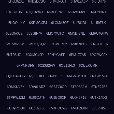
6H6L0Z3E
6HD2DCBO
6HM0FQJT
6HWL9A3P
6I5IUH76
6JGSI1UR
6JQL3WKJ
6K3EBPX1
6K3WDMWT
6KDND60Z
6KOOILKY
6KPMGXPJ
6LGMA8OZ
6LI78JDL
6LL59T6X
6LSD5KCS
6LSGIF7V
6MC7XUTQ
6MNBISNE
6MRU4GHW
6MRWI2FW
6MUKQ2Q2
6N6MCPD2
6N8H9PB2
6NS1JPER
6NTR3U7I
6OXMG49D
6PHYGAFF
6PM1Z7A5
6PO2WC0X
6PPNPOF5
6Q23B2FW
6QE19FL3
6QEEKCMR
6QKOAUOS
6QVIJ1K1
6R431JL5
6RGMWOLX
6RKWC57X
6RMKNV3X
6RV8LARZ
6SBTC8OR
6T3R3AJM
6TKE2JE3
6TPRWJZM
6U06OJTH
6UJEQ0CF
6UQ42P16
6UTK14DG
6UU9ROQK
6UZUZF6L
6V4POCW2
6V6FZLKN
6VJVHI57