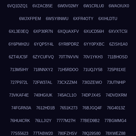
6VQ1DZQ1
6VZACB5E
6W0V02MY
6W1CRLU0
6WAOIUX0
6WJXFPEM
6WSY8NWU
6XFR4OTY
6XIHLDTU
6XL3E0EQ
6XP30R7N
6XQUAXFV
6XUCD56H
6XVXTC5I
6Y6PMH2U
6YQP5Y4L
6YR8PDRZ
6YY0PXBC
6ZISH1A0
6ZT4UC5F
6ZYCUFVQ
70T7NVVN
70V1YKH3
711BHOSD
713M5IHY
718NNXY2
71H5RDOO
71UQJY58
725P81XE
727P972L
72FW37AL
73CXZZM4
73IDZEWO
73UTNHIP
73VKAF4E
740HGIUK
745ACL1O
74DPJX4S
74DVDXRM
74FGRN3A
7612HD1B
7651K273
76BJGQ4F
76G4013Z
76HU4CRK
76LLJI2Y
7777M27H
77BED9B2
77BGMMG4
77S55623
77TABW20
780FZHSV
78Q29S80
78XWEZ88