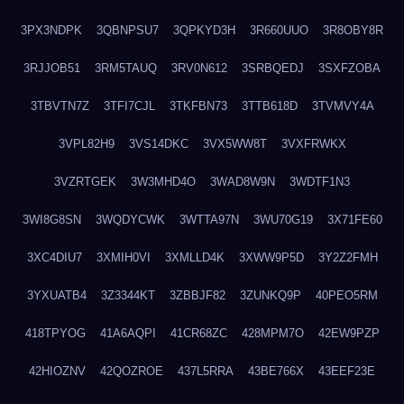
3PX3NDPK
3QBNPSU7
3QPKYD3H
3R660UUO
3R8OBY8R
3RJJOB51
3RM5TAUQ
3RV0N612
3SRBQEDJ
3SXFZOBA
3TBVTN7Z
3TFI7CJL
3TKFBN73
3TTB618D
3TVMVY4A
3VPL82H9
3VS14DKC
3VX5WW8T
3VXFRWKX
3VZRTGEK
3W3MHD4O
3WAD8W9N
3WDTF1N3
3WI8G8SN
3WQDYCWK
3WTTA97N
3WU70G19
3X71FE60
3XC4DIU7
3XMIH0VI
3XMLLD4K
3XWW9P5D
3Y2Z2FMH
3YXUATB4
3Z3344KT
3ZBBJF82
3ZUNKQ9P
40PEO5RM
418TPYOG
41A6AQPI
41CR68ZC
428MPM7O
42EW9PZP
42HIOZNV
42QOZROE
437L5RRA
43BE766X
43EEF23E