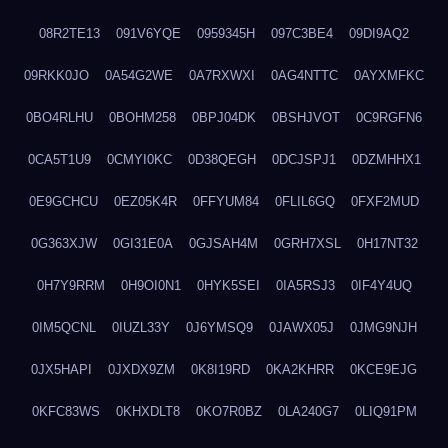
08R2TE13
091V6YQE
0959345H
097C3BE4
09DI9AQ2
09RKK0JO
0A54G2WE
0A7RXWXI
0AG4NTTC
0AYXMFKC
0BO4RLHU
0BOHM258
0BPJ04DK
0BSHJVOT
0C9RGFN6
0CA5T1U9
0CMYI0KC
0D38QEGH
0DCJSPJ1
0DZMHHX1
0E9GCHCU
0EZ05K4R
0FFYUM84
0FLIL6GQ
0FXF2MUD
0G363XJW
0GI31E0A
0GJSAH4M
0GRH7XSL
0H17NT32
0H7Y9RRM
0H9OI0N1
0HYK5SEI
0IA5RSJ3
0IF4Y4UQ
0IM5QCNL
0IUZL33Y
0J6YMSQ9
0JAWX05J
0JMG9NJH
0JX5HAPI
0JXDX9ZM
0K8I19RD
0KA2KHRR
0KCE9EJG
0KFC83WS
0KHXDLT8
0KO7R0BZ
0LA240G7
0LIQ91PM