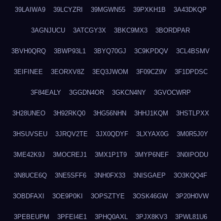
39LAIWA9
39LCYZRI
39MGWN55
39PXKH1B
3A43DKQP
3AGNJUCU
3ATCGY3X
3BKC9MX3
3BORDPAR
3BVH0QRQ
3BWP93L1
3BYQ70GJ
3C9KPDQV
3CL4BSMV
3EIFINEE
3EORXV8Z
3EQ3JWOM
3F09CZ9V
3F1DPDSC
3F84EALY
3GGDN4OR
3GKCN4NY
3GVOCWRP
3H28UNEO
3H92RKQ0
3HG56NHN
3HHJ1KQM
3HSTLPXX
3HSUVSEU
3JRQV2TE
3JX0QDYF
3LXYAX0G
3M0R5J0Y
3ME42K9J
3MOCREJ1
3MX1P1T9
3MYP6NEF
3N0IPODU
3N8UCE6Q
3NE5SFF6
3NH0FX33
3NISGAEP
3O3KQQ4F
3OBDFAXI
3OE9P0KI
3OPSZTYE
3OSK46GW
3P20H0VW
3PEBEUPM
3PFEI4E1
3PHQ0AXL
3PJX8KV3
3PWL81U6