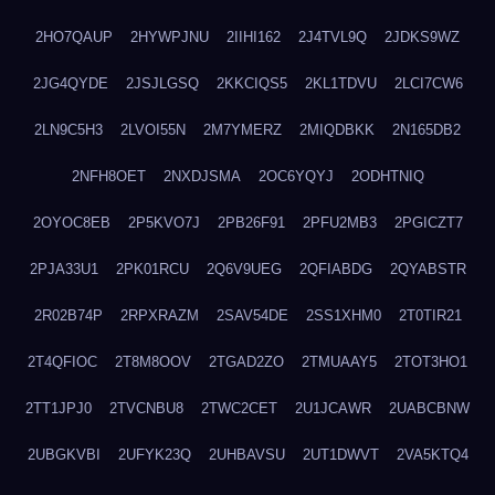
2HO7QAUP
2HYWPJNU
2IIHI162
2J4TVL9Q
2JDKS9WZ
2JG4QYDE
2JSJLGSQ
2KKCIQS5
2KL1TDVU
2LCI7CW6
2LN9C5H3
2LVOI55N
2M7YMERZ
2MIQDBKK
2N165DB2
2NFH8OET
2NXDJSMA
2OC6YQYJ
2ODHTNIQ
2OYOC8EB
2P5KVO7J
2PB26F91
2PFU2MB3
2PGICZT7
2PJA33U1
2PK01RCU
2Q6V9UEG
2QFIABDG
2QYABSTR
2R02B74P
2RPXRAZM
2SAV54DE
2SS1XHM0
2T0TIR21
2T4QFIOC
2T8M8OOV
2TGAD2ZO
2TMUAAY5
2TOT3HO1
2TT1JPJ0
2TVCNBU8
2TWC2CET
2U1JCAWR
2UABCBNW
2UBGKVBI
2UFYK23Q
2UHBAVSU
2UT1DWVT
2VA5KTQ4