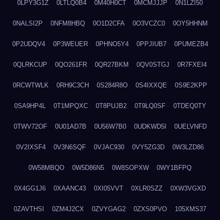
0LPY3G1Z
0LTLQ0B4
0M40H0CT
0MCMJJJP
0N1LZI50
0NALSI2P
0NFM8HBQ
0O1D2CFA
0O3VCZC0
0OY5HHNM
0P2UDQV4
0P3WEUER
0PHNO5Y4
0PPJIUB7
0PUMEZB4
0QLRKCUP
0QO261FR
0QR27BKM
0QV0STGJ
0R7FXEI4
0RCWTWLK
0RH9C3CH
0S284R8O
0S4IXXQE
0S9E2KPP
0SA9HP4L
0T1MPQXC
0T8PUJB2
0T9LQ0SF
0TDEQ0TY
0TWV72OF
0U01AD7B
0U56W7B0
0UDKWD5I
0UELVNFD
0V2IXSF4
0V3N6SQF
0VJAC930
0VY5ZG3D
0W3LZD86
0W58MBQO
0W5D86N5
0W8SOPXW
0WY1BFPQ
0X4GG1J6
0XAANC43
0XI05VVT
0XLR0SZZ
0XW3VGXD
0ZAVTHSI
0ZM4J2CX
0ZVYGAG2
0ZXS0PVO
105XMS37