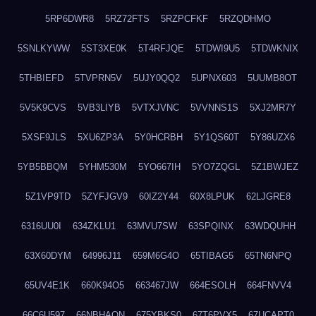
5RP6DWR8
5RZ72FTS
5RZPCFKF
5RZQDHMO
5SNLKYWW
5ST3XE0K
5T4RFJQE
5TDWI9U5
5TDWKNIX
5THBIEFD
5TVPRN5V
5UJY0QQ2
5UPNX603
5UUMB8OT
5V5K9CVS
5VB3LIYB
5VTXJVNC
5VVNNS1S
5XJ2MR7Y
5XSF9JLS
5XU6ZP3A
5Y0HCRBH
5Y1QS60T
5Y86UZX6
5YB5BBQM
5YHM530M
5YO667IH
5YO7ZQGL
5Z1BWJEZ
5Z1VP9TD
5ZYFJGV9
60IZ2Y44
60X8LPUK
62LJGRE8
6316UU0I
634ZKLU1
63MVU7SW
63SPQINX
63WDQUHH
63X60DYM
64996J11
659M6G4O
65TIBAG5
65TN6NPQ
65UV4E1K
660K94O5
663467JW
664ESOLH
664FNVV4
66C6U597
66NBHAON
675YBKS0
67T6PVX5
67UCAPT0