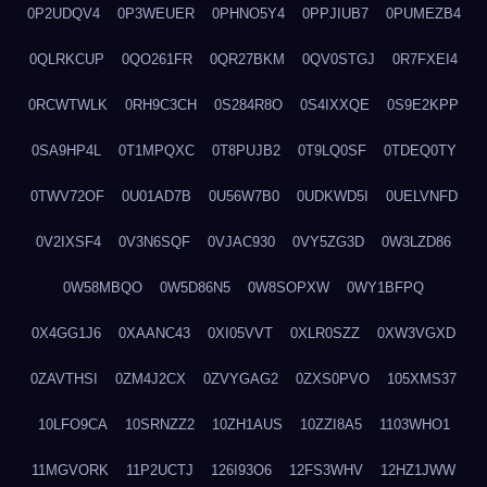
0P2UDQV4
0P3WEUER
0PHNO5Y4
0PPJIUB7
0PUMEZB4
0QLRKCUP
0QO261FR
0QR27BKM
0QV0STGJ
0R7FXEI4
0RCWTWLK
0RH9C3CH
0S284R8O
0S4IXXQE
0S9E2KPP
0SA9HP4L
0T1MPQXC
0T8PUJB2
0T9LQ0SF
0TDEQ0TY
0TWV72OF
0U01AD7B
0U56W7B0
0UDKWD5I
0UELVNFD
0V2IXSF4
0V3N6SQF
0VJAC930
0VY5ZG3D
0W3LZD86
0W58MBQO
0W5D86N5
0W8SOPXW
0WY1BFPQ
0X4GG1J6
0XAANC43
0XI05VVT
0XLR0SZZ
0XW3VGXD
0ZAVTHSI
0ZM4J2CX
0ZVYGAG2
0ZXS0PVO
105XMS37
10LFO9CA
10SRNZZ2
10ZH1AUS
10ZZI8A5
1103WHO1
11MGVORK
11P2UCTJ
126I93O6
12FS3WHV
12HZ1JWW