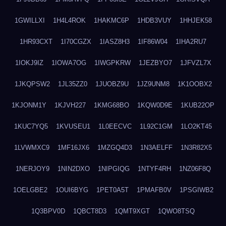
1GWILLXI
1H4L4ROK
1HAKMC6P
1HDB3VUY
1HHJEK58
1HR93CXT
1I70CGZX
1IASZ8H3
1IF86W04
1IHA2RU7
1IOKJ9IZ
1IOWA7OG
1IWGPKRW
1JEZBYO7
1JFVZL7X
1JKQPSW2
1JL35ZZ0
1JUOBZ9U
1JZ9UNM8
1K1OOBX2
1KJONM1Y
1KJVH227
1KMG68BO
1KQW0D9E
1KUB22OP
1KUC7YQ5
1KVUSEU1
1L0EECVC
1L92C1GM
1LO2KT45
1LVWMXC9
1MF16JX6
1MZGQ4D3
1N3AELFF
1N3R82X5
1NERJOY9
1NIN2DXO
1NIPGIQG
1NTYF4RH
1NZ06F8Q
1OELGBE2
1OUI6BYG
1PET0A5T
1PMAFB0V
1PSGIWB2
1Q3BPV0D
1QBCT8D3
1QMT9XGT
1QWO8TSQ