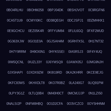
0BO4RLHU
0BOHM258
0BPJ04DK
0BSHJVOT
0C9RGFN6
0CA5T1U9
0CMYI0KC
0D38QEGH
0DCJSPJ1
0DZMHHX1
0E9GCHCU
0EZ05K4R
0FFYUM84
0FLIL6GQ
0FXF2MUD
0G363XJW
0GI31E0A
0GJSAH4M
0GRH7XSL
0H17NT32
0H7Y9RRM
0H9OI0N1
0HYK5SEI
0IA5RSJ3
0IF4Y4UQ
0IM5QCNL
0IUZL33Y
0J6YMSQ9
0JAWX05J
0JMG9NJH
0JX5HAPI
0JXDX9ZM
0K8I19RD
0KA2KHRR
0KCE9EJG
0KFC83WS
0KHXDLT8
0KO7R0BZ
0LA240G7
0LIQ91PM
0LPY3G1Z
0LTLQ0B4
0M40H0CT
0MCMJJJP
0N1LZI50
0NALSI2P
0NFM8HBQ
0O1D2CFA
0O3VCZC0
0OY5HHNM