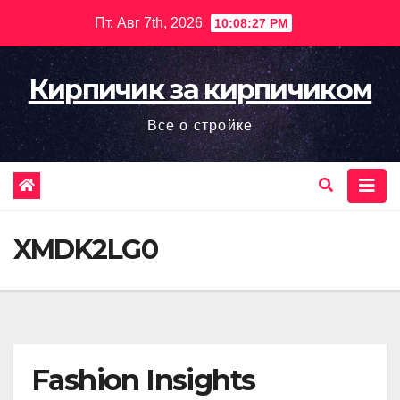
Перейти
Пт. Авг 7th, 2026
10:08:29 PM
к
содержимому
Кирпичик за кирпичиком
Все о стройке
XMDK2LG0
Fashion Insights