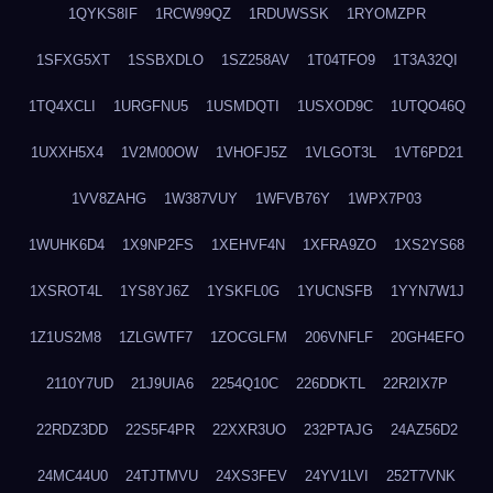
1QYKS8IF
1RCW99QZ
1RDUWSSK
1RYOMZPR
1SFXG5XT
1SSBXDLO
1SZ258AV
1T04TFO9
1T3A32QI
1TQ4XCLI
1URGFNU5
1USMDQTI
1USXOD9C
1UTQO46Q
1UXXH5X4
1V2M00OW
1VHOFJ5Z
1VLGOT3L
1VT6PD21
1VV8ZAHG
1W387VUY
1WFVB76Y
1WPX7P03
1WUHK6D4
1X9NP2FS
1XEHVF4N
1XFRA9ZO
1XS2YS68
1XSROT4L
1YS8YJ6Z
1YSKFL0G
1YUCNSFB
1YYN7W1J
1Z1US2M8
1ZLGWTF7
1ZOCGLFM
206VNFLF
20GH4EFO
2110Y7UD
21J9UIA6
2254Q10C
226DDKTL
22R2IX7P
22RDZ3DD
22S5F4PR
22XXR3UO
232PTAJG
24AZ56D2
24MC44U0
24TJTMVU
24XS3FEV
24YV1LVI
252T7VNK