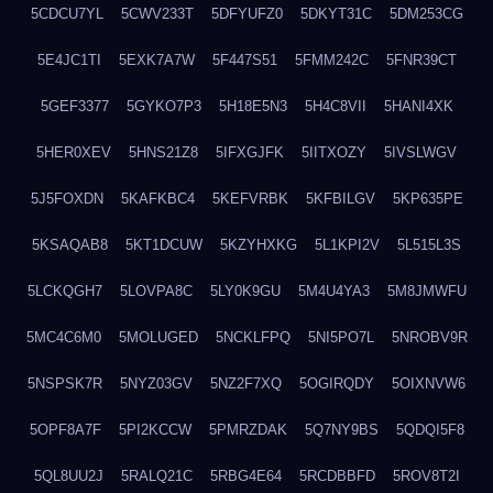
5CDCU7YL
5CWV233T
5DFYUFZ0
5DKYT31C
5DM253CG
5E4JC1TI
5EXK7A7W
5F447S51
5FMM242C
5FNR39CT
5GEF3377
5GYKO7P3
5H18E5N3
5H4C8VII
5HANI4XK
5HER0XEV
5HNS21Z8
5IFXGJFK
5IITXOZY
5IVSLWGV
5J5FOXDN
5KAFKBC4
5KEFVRBK
5KFBILGV
5KP635PE
5KSAQAB8
5KT1DCUW
5KZYHXKG
5L1KPI2V
5L515L3S
5LCKQGH7
5LOVPA8C
5LY0K9GU
5M4U4YA3
5M8JMWFU
5MC4C6M0
5MOLUGED
5NCKLFPQ
5NI5PO7L
5NROBV9R
5NSPSK7R
5NYZ03GV
5NZ2F7XQ
5OGIRQDY
5OIXNVW6
5OPF8A7F
5PI2KCCW
5PMRZDAK
5Q7NY9BS
5QDQI5F8
5QL8UU2J
5RALQ21C
5RBG4E64
5RCDBBFD
5ROV8T2I