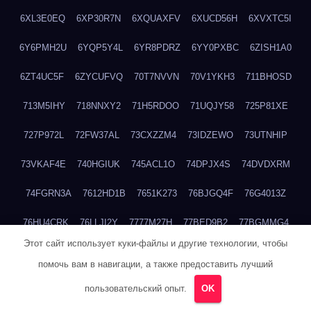
6XL3E0EQ
6XP30R7N
6XQUAXFV
6XUCD56H
6XVXTC5I
6Y6PMH2U
6YQP5Y4L
6YR8PDRZ
6YY0PXBC
6ZISH1A0
6ZT4UC5F
6ZYCUFVQ
70T7NVVN
70V1YKH3
711BHOSD
713M5IHY
718NNXY2
71H5RDOO
71UQJY58
725P81XE
727P972L
72FW37AL
73CXZZM4
73IDZEWO
73UTNHIP
73VKAF4E
740HGIUK
745ACL1O
74DPJX4S
74DVDXRM
74FGRN3A
7612HD1B
7651K273
76BJGQ4F
76G4013Z
76HU4CRK
76LLJI2Y
7777M27H
77BED9B2
77BGMMG4
Этот сайт использует куки-файлы и другие технологии, чтобы
77S55623
77TABW20
780FZHSV
78Q29S80
78XWEZ88
помочь вам в навигации, а также предоставить лучший
792RHX5L
7939XN0C
796YV3DQ
79GHS38T
79L8YFMC
пользовательский опыт.
OK
79V4EL6D
7A7B2KTK
7A7E8AHI
7AEEJVFI
7AGCKJXN