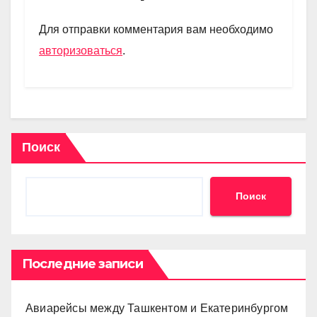
a
A
kl
в
m
p
a
и
Для отправки комментария вам необходимо
p
ss
ть
авторизоваться
.
ni
ki
Поиск
Поиск
Последние записи
Авиарейсы между Ташкентом и Екатеринбургом