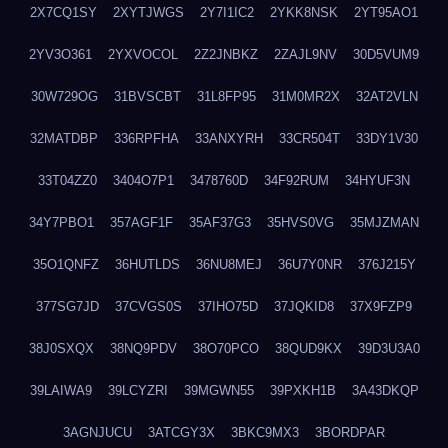
2X7CQ1SY
2XYTJWGS
2Y7I1IC2
2YKK8NSK
2YT95AO1
2YV3O361
2YXVOCOL
2Z2JNBKZ
2ZAJL9NV
30D5VUM9
30W729OG
31BVSCBT
31L8FP95
31M0MR2X
32AT2VLN
32MATDBP
336RPFHA
33ANXYRH
33CR504T
33DY1V30
33T04ZZ0
3404O7P1
3478760D
34F92RUM
34HYUF3N
34Y7PBO1
357AGF1F
35AF37G3
35HVS0VG
35MJZMAN
35O1QNFZ
36HUTLDS
36NU8MEJ
36U7Y0NR
376J215Y
377SG7JD
37CVGS0S
37IHO75D
37JQKID8
37X9FZP9
38J0SXQX
38NQ9PDV
38O70PCO
38QUD9KX
39D3U3A0
39LAIWA9
39LCYZRI
39MGWN55
39PXKH1B
3A43DKQP
3AGNJUCU
3ATCGY3X
3BKC9MX3
3BORDPAR