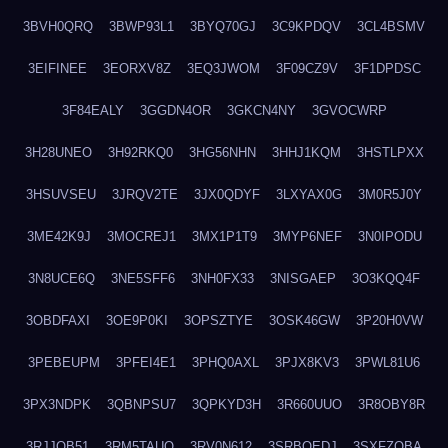
3BVH0QRQ
3BWP93L1
3BYQ70GJ
3C9KPDQV
3CL4BSMV
3EIFINEE
3EORXV8Z
3EQ3JWOM
3F09CZ9V
3F1DPDSC
3F84EALY
3GGDN4OR
3GKCN4NY
3GVOCWRP
3H28UNEO
3H92RKQ0
3HG56NHN
3HHJ1KQM
3HSTLPXX
3HSUVSEU
3JRQV2TE
3JX0QDYF
3LXYAX0G
3M0R5J0Y
3ME42K9J
3MOCREJ1
3MX1P1T9
3MYP6NEF
3N0IPODU
3N8UCE6Q
3NE5SFF6
3NH0FX33
3NISGAEP
3O3KQQ4F
3OBDFAXI
3OE9P0KI
3OPSZTYE
3OSK46GW
3P20H0VW
3PEBEUPM
3PFEI4E1
3PHQ0AXL
3PJX8KV3
3PWL81U6
3PX3NDPK
3QBNPSU7
3QPKYD3H
3R660UUO
3R8OBY8R
3RJJOB51
3RM5TAUQ
3RV0N612
3SRBQEDJ
3SXFZOBA