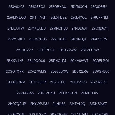
253A0XC6
254O5EQJ
258OBXAU
25JR0XCH
25Q8956U
25RMMEOD
26HTTV6H
26L0HESZ
270L4YOL
276UFPNM
27E8J3FW
27MKG0DU
27MNQPU0
27NBD68F
27O3D674
27VYT4KU
28SMQGU6
299T1G15
2A01R6QT
2AAYZL7V
2AFJGVZY
2ATPPOCH
2B2G3AW2
2BFZFCNW
2BKKV1H5
2BLDOOU6
2BRHOLRJ
2CKA0HWT
2CRELPQI
2CSOTXFR
2CVZ7WMG
2D26EBXW
2D942LRG
2DPSN680
2DU7LORM
2EZC76PR
2F53ZH8K
2FFJSSR3
2G789XQE
2G8M6D58
2HDT2UKH
2HLBXGGN
2HMC2F0V
2HO7QAUP
2HYWPJNU
2IIHI162
2J4TVL9Q
2JDKS9WZ
2JG4QYDE
2JSJLGSQ
2KKCIQS5
2KL1TDVU
2LCI7CW6