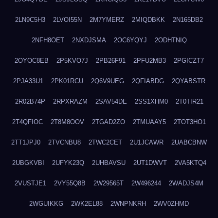
2LN9C5H3
2LVOI55N
2M7YMERZ
2MIQDBKK
2N165DB2
2NFH8OET
2NXDJSMA
2OC6YQYJ
2ODHTNIQ
2OYOC8EB
2P5KVO7J
2PB26F91
2PFU2MB3
2PGICZT7
2PJA33U1
2PK01RCU
2Q6V9UEG
2QFIABDG
2QYABSTR
2R02B74P
2RPXRAZM
2SAV54DE
2SS1XHM0
2T0TIR21
2T4QFIOC
2T8M8OOV
2TGAD2ZO
2TMUAAY5
2TOT3HO1
2TT1JPJ0
2TVCNBU8
2TWC2CET
2U1JCAWR
2UABCBNW
2UBGKVBI
2UFYK23Q
2UHBAVSU
2UT1DWVT
2VA5KTQ4
2VUSTJE1
2VY55Q8B
2W29565T
2W496244
2WADJS4M
2WGUIKKG
2WK2EL88
2WNPNKRH
2WV0ZHMD