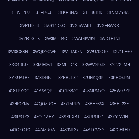
3TBVTN7Z
3TFI7CJL
3TKFBN73
3TTB618D
3TVMVY4A
3VPL82H9
3VS14DKC
3VX5WW8T
3VXFRWKX
3VZRTGEK
3W3MHD4O
3WAD8W9N
3WDTF1N3
3WI8G8SN
3WQDYCWK
3WTTA97N
3WU70G19
3X71FE60
3XC4DIU7
3XMIH0VI
3XMLLD4K
3XWW9P5D
3Y2Z2FMH
3YXUATB4
3Z3344KT
3ZBBJF82
3ZUNKQ9P
40PEO5RM
418TPYOG
41A6AQPI
41CR68ZC
428MPM7O
42EW9PZP
42HIOZNV
42QOZROE
437L5RRA
43BE766X
43EEF23E
43IP3TZ3
43OJ1AEY
43SSFXBJ
43U16JLC
43XY7A9N
441OKOJO
4474ZR0W
4489NF37
44AFGVXY
44CGH1H9