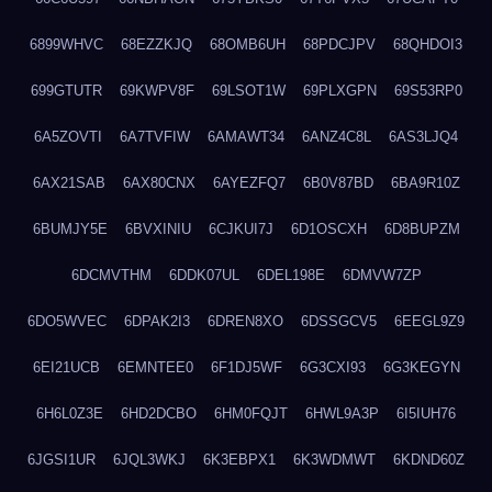
6899WHVC
68EZZKJQ
68OMB6UH
68PDCJPV
68QHDOI3
699GTUTR
69KWPV8F
69LSOT1W
69PLXGPN
69S53RP0
6A5ZOVTI
6A7TVFIW
6AMAWT34
6ANZ4C8L
6AS3LJQ4
6AX21SAB
6AX80CNX
6AYEZFQ7
6B0V87BD
6BA9R10Z
6BUMJY5E
6BVXINIU
6CJKUI7J
6D1OSCXH
6D8BUPZM
6DCMVTHM
6DDK07UL
6DEL198E
6DMVW7ZP
6DO5WVEC
6DPAK2I3
6DREN8XO
6DSSGCV5
6EEGL9Z9
6EI21UCB
6EMNTEE0
6F1DJ5WF
6G3CXI93
6G3KEGYN
6H6L0Z3E
6HD2DCBO
6HM0FQJT
6HWL9A3P
6I5IUH76
6JGSI1UR
6JQL3WKJ
6K3EBPX1
6K3WDMWT
6KDND60Z