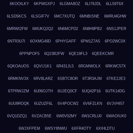
6KOOILKY
6KPMGXPJ
6LGMA8OZ
6LI78JDL
6LL59T6X
6LSD5KCS
6LSGIF7V
6MC7XUTQ
6MNBISNE
6MRU4GHW
6MRWI2FW
6MUKQ2Q2
6N6MCPD2
6N8H9PB2
6NS1JPER
6NTR3U7I
6OXMG49D
6PHYGAFF
6PM1Z7A5
6PO2WC0X
6PPNPOF5
6Q23B2FW
6QE19FL3
6QEEKCMR
6QKOAUOS
6QVIJ1K1
6R431JL5
6RGMWOLX
6RKWC57X
6RMKNV3X
6RV8LARZ
6SBTC8OR
6T3R3AJM
6TKE2JE3
6TPRWJZM
6U06OJTH
6UJEQ0CF
6UQ42P16
6UTK14DG
6UU9ROQK
6UZUZF6L
6V4POCW2
6V6FZLKN
6VJVHI57
6VQ1DZQ1
6VZACB5E
6W0V02MY
6W1CRLU0
6WAOIUX0
6WJXFPEM
6WSY8NWU
6XFR4OTY
6XIHLDTU