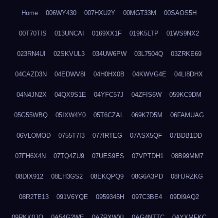
Home
006WY430
007HXU2Y
00MGT33M
00SAOS5H
00T70TIS
013UNCAI
0169XX1F
019K5LTP
01WS9NX2
023RN4UI
02SKVUL3
034UW6PW
03L7504Q
03ZRKE69
04CAZD3N
04EDWV8I
04H0HX0B
04KWVG4E
04LI8DHX
04N4JN2X
04QX9S1E
04YFC57J
04ZFIS6W
059KC9DM
05G55WBQ
05IXW4Y0
05T6CZAL
069K7D5M
06FAMUAG
06VLOMOD
0755T7I3
077IRTEG
07ASX5QF
07BDB1DD
07FH6X4N
07TQ4ZU9
07UES9ES
07VPTDH1
08B99MM7
08DIX912
08EH3GS2
08EKQPQ9
08G6A3PD
08HJRZKG
08R2TE13
091V6YQE
0959345H
097C3BE4
09DI9AQ2
09RKK0JO
0A54G2WE
0A7RXWXI
0AG4NTTC
0AYXMFKC