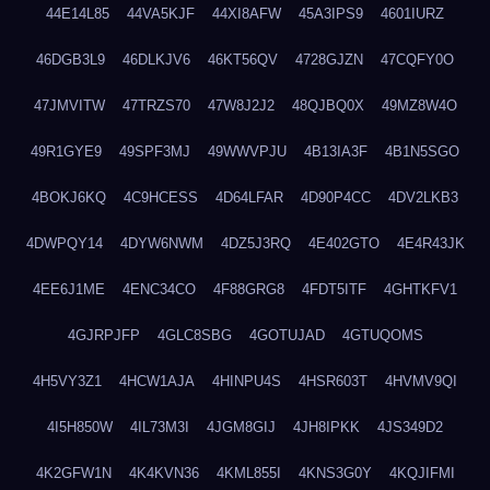
44E14L85
44VA5KJF
44XI8AFW
45A3IPS9
4601IURZ
46DGB3L9
46DLKJV6
46KT56QV
4728GJZN
47CQFY0O
47JMVITW
47TRZS70
47W8J2J2
48QJBQ0X
49MZ8W4O
49R1GYE9
49SPF3MJ
49WWVPJU
4B13IA3F
4B1N5SGO
4BOKJ6KQ
4C9HCESS
4D64LFAR
4D90P4CC
4DV2LKB3
4DWPQY14
4DYW6NWM
4DZ5J3RQ
4E402GTO
4E4R43JK
4EE6J1ME
4ENC34CO
4F88GRG8
4FDT5ITF
4GHTKFV1
4GJRPJFP
4GLC8SBG
4GOTUJAD
4GTUQOMS
4H5VY3Z1
4HCW1AJA
4HINPU4S
4HSR603T
4HVMV9QI
4I5H850W
4IL73M3I
4JGM8GIJ
4JH8IPKK
4JS349D2
4K2GFW1N
4K4KVN36
4KML855I
4KNS3G0Y
4KQJIFMI