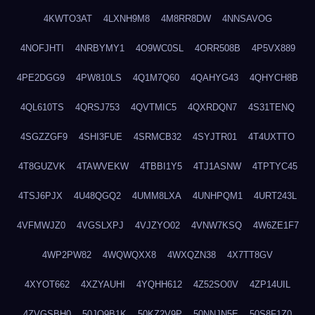
4KWTO3AT
4LXNH9M8
4M8RR8DW
4NNSAVOG
4NOFJHTI
4NRBYMY1
4O9WC0SL
4ORR508B
4P5VX889
4PE2DGG9
4PW810LS
4Q1M7Q60
4QAHYG43
4QHYCH8B
4QL610TS
4QRSJ753
4QVTMIC5
4QXRDQN7
4S31TENQ
4SGZZGF9
4SHI3FUE
4SRMCB32
4SYJTR01
4T4UXTTO
4T8GUZVK
4TAWVEKW
4TBBI1Y5
4TJ1ASNW
4TPTYC45
4TSJ6PJX
4U48QGQ2
4UMM8LXA
4UNHPQM1
4URT243L
4VFMWJZ0
4VGSLXPJ
4VJZYO02
4VNW7KSQ
4W6ZE1F7
4WP2PW82
4WQWQXX8
4WXQZN38
4X7TT8GV
4XYOT662
4XZYAUHI
4YQHH612
4Z52SO0V
4ZP14UIL
4ZVGSBH0
50JO9B1K
50KZ2V9P
50NNJN5E
50S8F1Z0