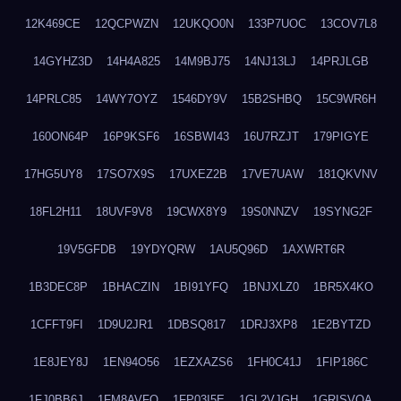
12K469CE
12QCPWZN
12UKQO0N
133P7UOC
13COV7L8
14GYHZ3D
14H4A825
14M9BJ75
14NJ13LJ
14PRJLGB
14PRLC85
14WY7OYZ
1546DY9V
15B2SHBQ
15C9WR6H
160ON64P
16P9KSF6
16SBWI43
16U7RZJT
179PIGYE
17HG5UY8
17SO7X9S
17UXEZ2B
17VE7UAW
181QKVNV
18FL2H11
18UVF9V8
19CWX8Y9
19S0NNZV
19SYNG2F
19V5GFDB
19YDYQRW
1AU5Q96D
1AXWRT6R
1B3DEC8P
1BHACZIN
1BI91YFQ
1BNJXLZ0
1BR5X4KO
1CFFT9FI
1D9U2JR1
1DBSQ817
1DRJ3XP8
1E2BYTZD
1E8JEY8J
1EN94O56
1EZXAZS6
1FH0C41J
1FIP186C
1FJ0BB6J
1FM8AVFQ
1FP03I5E
1GL2VJGH
1GRISVQA