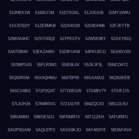
510NBX1W
5160U7JM
51D7XGKL
51JUGSIB
51MY24WU
51VJOSDY
51ZE8MKB
522X4O28
52D4GH9B
52FJKYTB
52MOA4HC
52SYO0Q2
52TPECFV
52W5K0BY
52XXY91Q
53ATDBWI
53EKZAMH
53Z8FUAW
54PKU5CO
551HGV0S
553WPS4S
55FLR3W1
55IE9L4V
55JKJF3L
55NCOA72
55QDIRSM
55XAQHMU
56975PIR
56GSA0U2
56QN3KEB
56SCV4BG
571FDQ4T
5771DEGW
57G6BV7Y
57IUFJJS
57LA2HJ6
57N9R0VG
57Z141YR
584ZQC53
58G12L5U
595U946N
59BSESDJ
59FRMR7X
59T11ZKH
5AFUR9TL
5AOPNSAW
5AQL07P2
5ASS9KJO
5AY4N3YE
5B3AF4SH