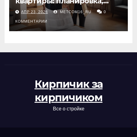
квартиры: планировка,
состояние жилья и
АПР 23, 2026
METCOM16_RU
0
проверка документов
КОММЕНТАРИИ
Кирпичик за
кирпичиком
Все о стройке