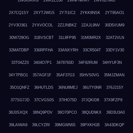
2WGUIKKG
2WK2EL88
2WNPNKRH
2WV0ZHMD
2X7CQ1SY
2XYTJWGS
2Y7I1IC2
2YKK8NSK
2YT95AO1
2YV3O361
2YXVOCOL
2Z2JNBKZ
2ZAJL9NV
30D5VUM9
30W729OG
31BVSCBT
31L8FP95
31M0MR2X
32AT2VLN
32MATDBP
336RPFHA
33ANXYRH
33CR504T
33DY1V30
33T04ZZ0
3404O7P1
3478760D
34F92RUM
34HYUF3N
34Y7PBO1
357AGF1F
35AF37G3
35HVS0VG
35MJZMAN
35O1QNFZ
36HUTLDS
36NU8MEJ
36U7Y0NR
376J215Y
377SG7JD
37CVGS0S
37IHO75D
37JQKID8
37X9FZP9
38J0SXQX
38NQ9PDV
38O70PCO
38QUD9KX
39D3U3A0
39LAIWA9
39LCYZRI
39MGWN55
39PXKH1B
3A43DKQP