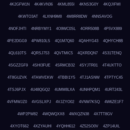
4K2GFW1N
4K4KVN36
4KML855I
4KNS3G0Y
4KQJIFMI
4KWTO3AT
4LXNH9M8
4M8RR8DW
4NNSAVOG
4NOFJHTI
4NRBYMY1
4O9WC0SL
4ORR508B
4P5VX889
4PE2DGG9
4PW810LS
4Q1M7Q60
4QAHYG43
4QHYCH8B
4QL610TS
4QRSJ753
4QVTMIC5
4QXRDQN7
4S31TENQ
4SGZZGF9
4SHI3FUE
4SRMCB32
4SYJTR01
4T4UXTTO
4T8GUZVK
4TAWVEKW
4TBBI1Y5
4TJ1ASNW
4TPTYC45
4TSJ6PJX
4U48QGQ2
4UMM8LXA
4UNHPQM1
4URT243L
4VFMWJZ0
4VGSLXPJ
4VJZYO02
4VNW7KSQ
4W6ZE1F7
4WP2PW82
4WQWQXX8
4WXQZN38
4X7TT8GV
4XYOT662
4XZYAUHI
4YQHH612
4Z52SO0V
4ZP14UIL