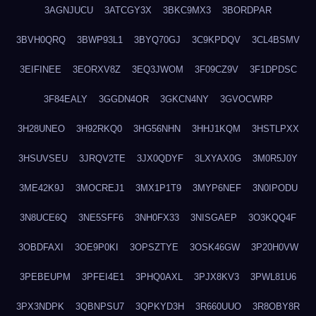
3AGNJUCU
3ATCGY3X
3BKC9MX3
3BORDPAR
3BVH0QRQ
3BWP93L1
3BYQ70GJ
3C9KPDQV
3CL4BSMV
3EIFINEE
3EORXV8Z
3EQ3JWOM
3F09CZ9V
3F1DPDSC
3F84EALY
3GGDN4OR
3GKCN4NY
3GVOCWRP
3H28UNEO
3H92RKQ0
3HG56NHN
3HHJ1KQM
3HSTLPXX
3HSUVSEU
3JRQV2TE
3JX0QDYF
3LXYAX0G
3M0R5J0Y
3ME42K9J
3MOCREJ1
3MX1P1T9
3MYP6NEF
3N0IPODU
3N8UCE6Q
3NE5SFF6
3NH0FX33
3NISGAEP
3O3KQQ4F
3OBDFAXI
3OE9P0KI
3OPSZTYE
3OSK46GW
3P20H0VW
3PEBEUPM
3PFEI4E1
3PHQ0AXL
3PJX8KV3
3PWL81U6
3PX3NDPK
3QBNPSU7
3QPKYD3H
3R660UUO
3R8OBY8R