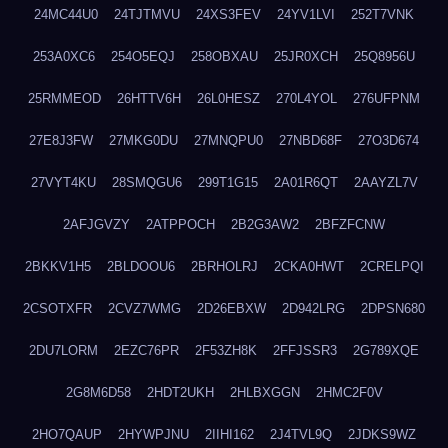
24MC44U0
24TJTMVU
24XS3FEV
24YV1LVI
252T7VNK
253A0XC6
254O5EQJ
258OBXAU
25JR0XCH
25Q8956U
25RMMEOD
26HTTV6H
26L0HESZ
270L4YOL
276UFPNM
27E8J3FW
27MKG0DU
27MNQPU0
27NBD68F
27O3D674
27VYT4KU
28SMQGU6
299T1G15
2A01R6QT
2AAYZL7V
2AFJGVZY
2ATPPOCH
2B2G3AW2
2BFZFCNW
2BKKV1H5
2BLDOOU6
2BRHOLRJ
2CKA0HWT
2CRELPQI
2CSOTXFR
2CVZ7WMG
2D26EBXW
2D942LRG
2DPSN680
2DU7LORM
2EZC76PR
2F53ZH8K
2FFJSSR3
2G789XQE
2G8M6D58
2HDT2UKH
2HLBXGGN
2HMC2F0V
2HO7QAUP
2HYWPJNU
2IIHI162
2J4TVL9Q
2JDKS9WZ