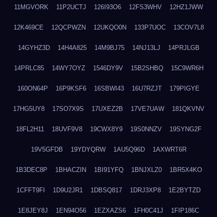
11MGVORK
11P2UCTJ
126I93O6
12FS3WHV
12HZ1JWW
12K469CE
12QCPWZN
12UKQO0N
133P7UOC
13COV7L8
14GYHZ3D
14H4A825
14M9BJ75
14NJ13LJ
14PRJLGB
14PRLC85
14WY7OYZ
1546DY9V
15B2SHBQ
15C9WR6H
160ON64P
16P9KSF6
16SBWI43
16U7RZJT
179PIGYE
17HG5UY8
17SO7X9S
17UXEZ2B
17VE7UAW
181QKVNV
18FL2H11
18UVF9V8
19CWX8Y9
19S0NNZV
19SYNG2F
19V5GFDB
19YDYQRW
1AU5Q96D
1AXWRT6R
1B3DEC8P
1BHACZIN
1BI91YFQ
1BNJXLZ0
1BR5X4KO
1CFFT9FI
1D9U2JR1
1DBSQ817
1DRJ3XP8
1E2BYTZD
1E8JEY8J
1EN94O56
1EZXAZS6
1FH0C41J
1FIP186C