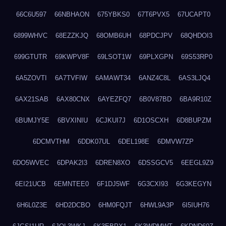
66C6U597
66NBHAON
675YBKS0
67T6PVX5
67UCAPT0
6899WHVC
68EZZKJQ
68OMB6UH
68PDCJPV
68QHDOI3
699GTUTR
69KWPV8F
69LSOT1W
69PLXGPN
69S53RP0
6A5ZOVTI
6A7TVFIW
6AMAWT34
6ANZ4C8L
6AS3LJQ4
6AX21SAB
6AX80CNX
6AYEZFQ7
6B0V87BD
6BA9R10Z
6BUMJY5E
6BVXINIU
6CJKUI7J
6D1OSCXH
6D8BUPZM
6DCMVTHM
6DDK07UL
6DEL198E
6DMVW7ZP
6DO5WVEC
6DPAK2I3
6DREN8XO
6DSSGCV5
6EEGL9Z9
6EI21UCB
6EMNTEE0
6F1DJ5WF
6G3CXI93
6G3KEGYN
6H6L0Z3E
6HD2DCBO
6HM0FQJT
6HWL9A3P
6I5IUH76