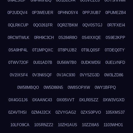
0NALSI2P
0NFM8HBQ
0O1D2CFA
0O3VCZC0
0OY5HHNM
0P2UDQV4
0P3WEUER
0PHNO5Y4
0PPJIUB7
0PUMEZB4
0QLRKCUP
0QO261FR
0QR27BKM
0QV0STGJ
0R7FXEI4
0RCWTWLK
0RH9C3CH
0S284R8O
0S4IXXQE
0S9E2KPP
0SA9HP4L
0T1MPQXC
0T8PUJB2
0T9LQ0SF
0TDEQ0TY
0TWV72OF
0U01AD7B
0U56W7B0
0UDKWD5I
0UELVNFD
0V2IXSF4
0V3N6SQF
0VJAC930
0VY5ZG3D
0W3LZD86
0W58MBQO
0W5D86N5
0W8SOPXW
0WY1BFPQ
0X4GG1J6
0XAANC43
0XI05VVT
0XLR0SZZ
0XW3VGXD
0ZAVTHSI
0ZM4J2CX
0ZVYGAG2
0ZXS0PVO
105XMS37
10LFO9CA
10SRNZZ2
10ZH1AUS
10ZZI8A5
1103WHO1