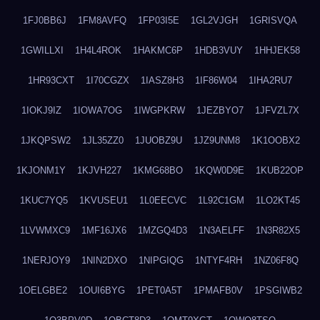
1FJ0BB6J
1FM8AVFQ
1FP03I5E
1GL2VJGH
1GRISVQA
1GWILLXI
1H4L4ROK
1HAKMC6P
1HDB3VUY
1HHJEK58
1HR93CXT
1I70CGZX
1IASZ8H3
1IF86W04
1IHA2RU7
1IOKJ9IZ
1IOWA7OG
1IWGPKRW
1JEZBYO7
1JFVZL7X
1JKQPSW2
1JL35ZZ0
1JUOBZ9U
1JZ9UNM8
1K1OOBX2
1KJONM1Y
1KJVH227
1KMG68BO
1KQW0D9E
1KUB22OP
1KUC7YQ5
1KVUSEU1
1L0EECVC
1L92C1GM
1LO2KT45
1LVWMXC9
1MF16JX6
1MZGQ4D3
1N3AELFF
1N3R82X5
1NERJOY9
1NIN2DXO
1NIPGIQG
1NTYF4RH
1NZ06F8Q
1OELGBE2
1OUI6BYG
1PET0A5T
1PMAFB0V
1PSGIWB2