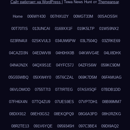
Сайт работает на WordPress
|
Тема News Hunt от
Themeansar
.
Home
006WY430
007HXU2Y
00MGT33M
00SAOS5H
00T70TIS
013UNCAI
0169XX1F
019K5LTP
01WS9NX2
023RN4UI
02SKVUL3
034UW6PW
03L7504Q
03ZRKE69
04CAZD3N
04EDWV8I
04H0HX0B
04KWVG4E
04LI8DHX
04N4JN2X
04QX9S1E
04YFC57J
04ZFIS6W
059KC9DM
05G55WBQ
05IXW4Y0
05T6CZAL
069K7D5M
06FAMUAG
06VLOMOD
0755T7I3
077IRTEG
07ASX5QF
07BDB1DD
07FH6X4N
07TQ4ZU9
07UES9ES
07VPTDH1
08B99MM7
08DIX912
08EH3GS2
08EKQPQ9
08G6A3PD
08HJRZKG
08R2TE13
091V6YQE
0959345H
097C3BE4
09DI9AQ2