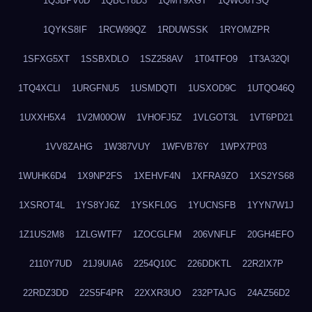
1Q3BPV0D
1QBCT8D3
1QMT9XGT
1QWO8TSQ
1QYKS8IF
1RCW99QZ
1RDUWSSK
1RYOMZPR
1SFXG5XT
1SSBXDLO
1SZ258AV
1T04TFO9
1T3A32QI
1TQ4XCLI
1URGFNU5
1USMDQTI
1USXOD9C
1UTQO46Q
1UXXH5X4
1V2M00OW
1VHOFJ5Z
1VLGOT3L
1VT6PD21
1VV8ZAHG
1W387VUY
1WFVB76Y
1WPX7P03
1WUHK6D4
1X9NP2FS
1XEHVF4N
1XFRA9ZO
1XS2YS68
1XSROT4L
1YS8YJ6Z
1YSKFL0G
1YUCNSFB
1YYN7W1J
1Z1US2M8
1ZLGWTF7
1ZOCGLFM
206VNFLF
20GH4EFO
2110Y7UD
21J9UIA6
2254Q10C
226DDKTL
22R2IX7P
22RDZ3DD
22S5F4PR
22XXR3UO
232PTAJG
24AZ56D2