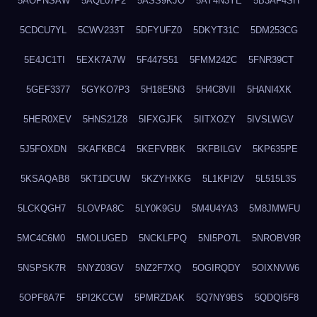
5AOPNSAW
5AQL07P2
5ASS9KJO
5AY4N3YE
5B3AF4SH
5CDCU7YL
5CWV233T
5DFYUFZ0
5DKYT31C
5DM253CG
5E4JC1TI
5EXK7A7W
5F447S51
5FMM242C
5FNR39CT
5GEF3377
5GYKO7P3
5H18E5N3
5H4C8VII
5HANI4XK
5HER0XEV
5HNS21Z8
5IFXGJFK
5IITXOZY
5IVSLWGV
5J5FOXDN
5KAFKBC4
5KEFVRBK
5KFBILGV
5KP635PE
5KSAQAB8
5KT1DCUW
5KZYHXKG
5L1KPI2V
5L515L3S
5LCKQGH7
5LOVPA8C
5LY0K9GU
5M4U4YA3
5M8JMWFU
5MC4C6M0
5MOLUGED
5NCKLFPQ
5NI5PO7L
5NROBV9R
5NSPSK7R
5NYZ03GV
5NZ2F7XQ
5OGIRQDY
5OIXNVW6
5OPF8A7F
5PI2KCCW
5PMRZDAK
5Q7NY9BS
5QDQI5F8