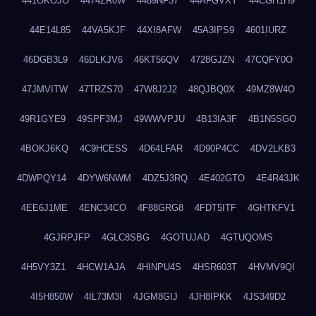
441OKOJO
4474ZR0W
4489NF37
44AFGVXY
44CGH1H9
44E14L85
44VA5KJF
44XI8AFW
45A3IPS9
4601IURZ
46DGB3L9
46DLKJV6
46KT56QV
4728GJZN
47CQFY0O
47JMVITW
47TRZS70
47W8J2J2
48QJBQ0X
49MZ8W4O
49R1GYE9
49SPF3MJ
49WWVPJU
4B13IA3F
4B1N5SGO
4BOKJ6KQ
4C9HCESS
4D64LFAR
4D90P4CC
4DV2LKB3
4DWPQY14
4DYW6NWM
4DZ5J3RQ
4E402GTO
4E4R43JK
4EE6J1ME
4ENC34CO
4F88GRG8
4FDT5ITF
4GHTKFV1
4GJRPJFP
4GLC8SBG
4GOTUJAD
4GTUQOMS
4H5VY3Z1
4HCW1AJA
4HINPU4S
4HSR603T
4HVMV9QI
4I5H850W
4IL73M3I
4JGM8GIJ
4JH8IPKK
4JS349D2