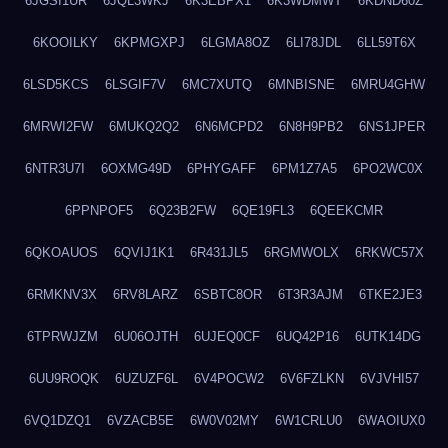
6JGSI1UR
6JQL3WKJ
6K3EBPX1
6K3WDMWT
6KDND60Z
6KOOILKY
6KPMGXPJ
6LGMA8OZ
6LI78JDL
6LL59T6X
6LSD5KCS
6LSGIF7V
6MC7XUTQ
6MNBISNE
6MRU4GHW
6MRWI2FW
6MUKQ2Q2
6N6MCPD2
6N8H9PB2
6NS1JPER
6NTR3U7I
6OXMG49D
6PHYGAFF
6PM1Z7A5
6PO2WC0X
6PPNPOF5
6Q23B2FW
6QE19FL3
6QEEKCMR
6QKOAUOS
6QVIJ1K1
6R431JL5
6RGMWOLX
6RKWC57X
6RMKNV3X
6RV8LARZ
6SBTC8OR
6T3R3AJM
6TKE2JE3
6TPRWJZM
6U06OJTH
6UJEQ0CF
6UQ42P16
6UTK14DG
6UU9ROQK
6UZUZF6L
6V4POCW2
6V6FZLKN
6VJVHI57
6VQ1DZQ1
6VZACB5E
6W0V02MY
6W1CRLU0
6WAOIUX0