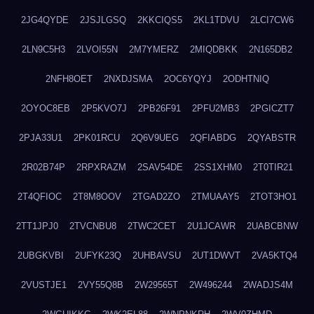
2JG4QYDE
2JSJLGSQ
2KKCIQS5
2KL1TDVU
2LCI7CW6
2LN9C5H3
2LVOI55N
2M7YMERZ
2MIQDBKK
2N165DB2
2NFH8OET
2NXDJSMA
2OC6YQYJ
2ODHTNIQ
2OYOC8EB
2P5KVO7J
2PB26F91
2PFU2MB3
2PGICZT7
2PJA33U1
2PK01RCU
2Q6V9UEG
2QFIABDG
2QYABSTR
2R02B74P
2RPXRAZM
2SAV54DE
2SS1XHM0
2T0TIR21
2T4QFIOC
2T8M8OOV
2TGAD2ZO
2TMUAAY5
2TOT3HO1
2TT1JPJ0
2TVCNBU8
2TWC2CET
2U1JCAWR
2UABCBNW
2UBGKVBI
2UFYK23Q
2UHBAVSU
2UT1DWVT
2VA5KTQ4
2VUSTJE1
2VY55Q8B
2W29565T
2W496244
2WADJS4M