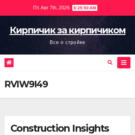
Перейти
Пт. Авг 7th, 2026
6:25:51 AM
к
содержимому
Кирпичик за кирпичиком
Все о стройке
RVIW9I49
Construction Insights