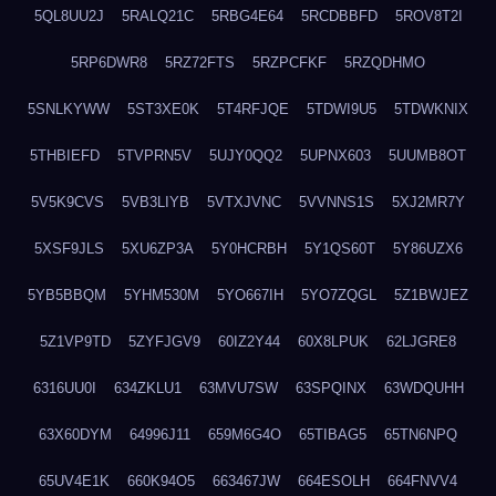
5QL8UU2J
5RALQ21C
5RBG4E64
5RCDBBFD
5ROV8T2I
5RP6DWR8
5RZ72FTS
5RZPCFKF
5RZQDHMO
5SNLKYWW
5ST3XE0K
5T4RFJQE
5TDWI9U5
5TDWKNIX
5THBIEFD
5TVPRN5V
5UJY0QQ2
5UPNX603
5UUMB8OT
5V5K9CVS
5VB3LIYB
5VTXJVNC
5VVNNS1S
5XJ2MR7Y
5XSF9JLS
5XU6ZP3A
5Y0HCRBH
5Y1QS60T
5Y86UZX6
5YB5BBQM
5YHM530M
5YO667IH
5YO7ZQGL
5Z1BWJEZ
5Z1VP9TD
5ZYFJGV9
60IZ2Y44
60X8LPUK
62LJGRE8
6316UU0I
634ZKLU1
63MVU7SW
63SPQINX
63WDQUHH
63X60DYM
64996J11
659M6G4O
65TIBAG5
65TN6NPQ
65UV4E1K
660K94O5
663467JW
664ESOLH
664FNVV4