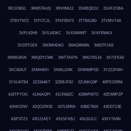
3RJJOB51
3RM5TAUQ
3RV0N612
3SRBQEDJ
3SXFZOBA
3TBVTN7Z
3TFI7CJL
3TKFBN73
3TTB618D
3TVMVY4A
3VPL82H9
3VS14DKC
3VX5WW8T
3VXFRWKX
3VZRTGEK
3W3MHD4O
3WAD8W9N
3WDTF1N3
3WI8G8SN
3WQDYCWK
3WTTA97N
3WU70G19
3X71FE60
3XC4DIU7
3XMIH0VI
3XMLLD4K
3XWW9P5D
3Y2Z2FMH
3YXUATB4
3Z3344KT
3ZBBJF82
3ZUNKQ9P
40PEO5RM
418TPYOG
41A6AQPI
41CR68ZC
428MPM7O
42EW9PZP
42HIOZNV
42QOZROE
437L5RRA
43BE766X
43EEF23E
43IP3TZ3
43OJ1AEY
43SSFXBJ
43U16JLC
43XY7A9N