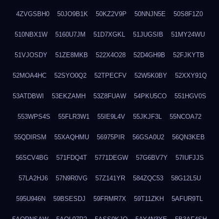
4ZVGSBH0
50JO9B1K
50KZ2V9P
50NNJN5E
50S8F1Z0
510NBX1W
5160U7JM
51D7XGKL
51JUGSIB
51MY24WU
51VJOSDY
51ZE8MKB
522X4O28
52D4GH9B
52FJKYTB
52MOA4HC
52SYO0Q2
52TPECFV
52W5K0BY
52XXY91Q
53ATDBWI
53EKZAMH
53Z8FUAW
54PKU5CO
551HGV0S
553WPS4S
55FLR3W1
55IE9L4V
55JKJF3L
55NCOA72
55QDIRSM
55XAQHMU
56975PIR
56GSA0U2
56QN3KEB
56SCV4BG
571FDQ4T
5771DEGW
57G6BV7Y
57IUFJJS
57LA2HJ6
57N9R0VG
57Z141YR
584ZQC53
58G12L5U
595U946N
59BSESDJ
59FRMR7X
59T11ZKH
5AFUR9TL