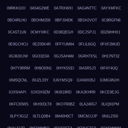
09RKK0JO
0A54G2WE
0A7RXWXI
0AG4NTTC
0AYXMFKC
0BO4RLHU
0BOHM258
0BPJ04DK
0BSHJVOT
0C9RGFN6
0CA5T1U9
0CMYI0KC
0D38QEGH
0DCJSPJ1
0DZMHHX1
0E9GCHCU
0EZ05K4R
0FFYUM84
0FLIL6GQ
0FXF2MUD
0G363XJW
0GI31E0A
0GJSAH4M
0GRH7XSL
0H17NT32
0H7Y9RRM
0H9OI0N1
0HYK5SEI
0IA5RSJ3
0IF4Y4UQ
0IM5QCNL
0IUZL33Y
0J6YMSQ9
0JAWX05J
0JMG9NJH
0JX5HAPI
0JXDX9ZM
0K8I19RD
0KA2KHRR
0KCE9EJG
0KFC83WS
0KHXDLT8
0KO7R0BZ
0LA240G7
0LIQ91PM
0LPY3G1Z
0LTLQ0B4
0M40H0CT
0MCMJJJP
0N1LZI50