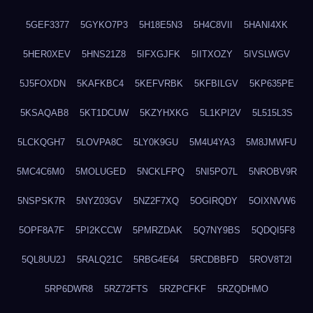
5GEF3377
5GYKO7P3
5H18E5N3
5H4C8VII
5HANI4XK
5HER0XEV
5HNS21Z8
5IFXGJFK
5IITXOZY
5IVSLWGV
5J5FOXDN
5KAFKBC4
5KEFVRBK
5KFBILGV
5KP635PE
5KSAQAB8
5KT1DCUW
5KZYHXKG
5L1KPI2V
5L515L3S
5LCKQGH7
5LOVPA8C
5LY0K9GU
5M4U4YA3
5M8JMWFU
5MC4C6M0
5MOLUGED
5NCKLFPQ
5NI5PO7L
5NROBV9R
5NSPSK7R
5NYZ03GV
5NZ2F7XQ
5OGIRQDY
5OIXNVW6
5OPF8A7F
5PI2KCCW
5PMRZDAK
5Q7NY9BS
5QDQI5F8
5QL8UU2J
5RALQ21C
5RBG4E64
5RCDBBFD
5ROV8T2I
5RP6DWR8
5RZ72FTS
5RZPCFKF
5RZQDHMO