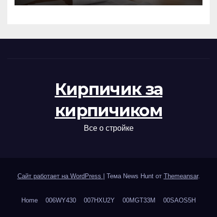
Кирпичик за
кирпичиком
Все о стройке
Сайт работает на WordPress
|
Тема News Hunt от
Themeansar
.
Home
006WY430
007HXU2Y
00MGT33M
00SAOS5H