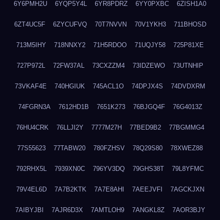
6Y6PMH2U
6YQP5Y4L
6YR8PDRZ
6YY0PXBC
6ZISH1A0
6ZT4UC5F
6ZYCUFVQ
70T7NVVN
70V1YKH3
711BHOSD
713M5IHY
718NNXY2
71H5RDOO
71UQJY58
725P81XE
727P972L
72FW37AL
73CXZZM4
73IDZEWO
73UTNHIP
73VKAF4E
740HGIUK
745ACL1O
74DPJX4S
74DVDXRM
74FGRN3A
7612HD1B
7651K273
76BJGQ4F
76G4013Z
76HU4CRK
76LLJI2Y
7777M27H
77BED9B2
77BGMMG4
77S55623
77TABW20
780FZHSV
78Q29S80
78XWEZ88
792RHX5L
7939XN0C
796YV3DQ
79GHS38T
79L8YFMC
79V4EL6D
7A7B2KTK
7A7E8AHI
7AEEJVFI
7AGCKJXN
7AIBYJBI
7AJR6D3X
7AMTLOH9
7ANGKL8Z
7AOR3BJY