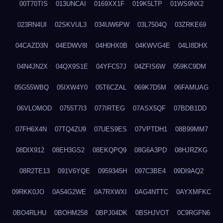
00T70TIS
013UNCAI
0169XX1F
019K5LTP
01WS9NX2
023RN4UI
02SKVUL3
034UW6PW
03L7504Q
03ZRKE69
04CAZD3N
04EDWV8I
04H0HX0B
04KWVG4E
04LI8DHX
04N4JN2X
04QX9S1E
04YFC57J
04ZFIS6W
059KC9DM
05G55WBQ
05IXW4Y0
05T6CZAL
069K7D5M
06FAMUAG
06VLOMOD
0755T7I3
077IRTEG
07ASX5QF
07BDB1DD
07FH6X4N
07TQ4ZU9
07UES9ES
07VPTDH1
08B99MM7
08DIX912
08EH3GS2
08EKQPQ9
08G6A3PD
08HJRZKG
08R2TE13
091V6YQE
0959345H
097C3BE4
09DI9AQ2
09RKK0JO
0A54G2WE
0A7RXWXI
0AG4NTTC
0AYXMFKC
0BO4RLHU
0BOHM258
0BPJ04DK
0BSHJVOT
0C9RGFN6