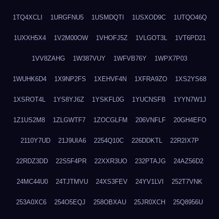
1TQ4XCLI
1URGFNU5
1USMDQTI
1USXOD9C
1UTQO46Q
1UXXH5X4
1V2M00OW
1VHOFJ5Z
1VLGOT3L
1VT6PD21
1VV8ZAHG
1W387VUY
1WFVB76Y
1WPX7P03
1WUHK6D4
1X9NP2FS
1XEHVF4N
1XFRA9ZO
1XS2YS68
1XSROT4L
1YS8YJ6Z
1YSKFL0G
1YUCNSFB
1YYN7W1J
1Z1US2M8
1ZLGWTF7
1ZOCGLFM
206VNFLF
20GH4EFO
2110Y7UD
21J9UIA6
2254Q10C
226DDKTL
22R2IX7P
22RDZ3DD
22S5F4PR
22XXR3UO
232PTAJG
24AZ56D2
24MC44U0
24TJTMVU
24XS3FEV
24YV1LVI
252T7VNK
253A0XC6
254O5EQJ
258OBXAU
25JR0XCH
25Q8956U