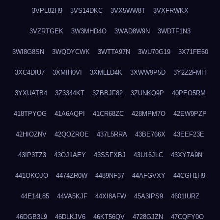
3VPL82H9
3VS14DKC
3VX5WW8T
3VXFRWKX
3VZRTGEK
3W3MHD4O
3WAD8W9N
3WDTF1N3
3WI8G8SN
3WQDYCWK
3WTTA97N
3WU70G19
3X71FE60
3XC4DIU7
3XMIH0VI
3XMLLD4K
3XWW9P5D
3Y2Z2FMH
3YXUATB4
3Z3344KT
3ZBBJF82
3ZUNKQ9P
40PEO5RM
418TPYOG
41A6AQPI
41CR68ZC
428MPM7O
42EW9PZP
42HIOZNV
42QOZROE
437L5RRA
43BE766X
43EEF23E
43IP3TZ3
43OJ1AEY
43SSFXBJ
43U16JLC
43XY7A9N
441OKOJO
4474ZR0W
4489NF37
44AFGVXY
44CGH1H9
44E14L85
44VA5KJF
44XI8AFW
45A3IPS9
4601IURZ
46DGB3L9
46DLKJV6
46KT56QV
4728GJZN
47CQFY0O