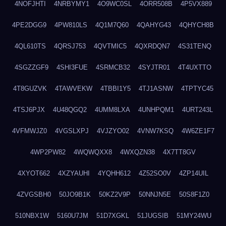
4NOFJHTI
4NRBYMY1
4O9WC0SL
4ORR508B
4P5VX889
4PE2DGG9
4PW810LS
4Q1M7Q60
4QAHYG43
4QHYCH8B
4QL610TS
4QRSJ753
4QVTMIC5
4QXRDQN7
4S31TENQ
4SGZZGF9
4SHI3FUE
4SRMCB32
4SYJTR01
4T4UXTTO
4T8GUZVK
4TAWVEKW
4TBBI1Y5
4TJ1ASNW
4TPTYC45
4TSJ6PJX
4U48QGQ2
4UMM8LXA
4UNHPQM1
4URT243L
4VFMWJZ0
4VGSLXPJ
4VJZYO02
4VNW7KSQ
4W6ZE1F7
4WP2PW82
4WQWQXX8
4WXQZN38
4X7TT8GV
4XYOT662
4XZYAUHI
4YQHH612
4Z52SO0V
4ZP14UIL
4ZVGSBH0
50JO9B1K
50KZ2V9P
50NNJN5E
50S8F1Z0
510NBX1W
5160U7JM
51D7XGKL
51JUGSIB
51MY24WU