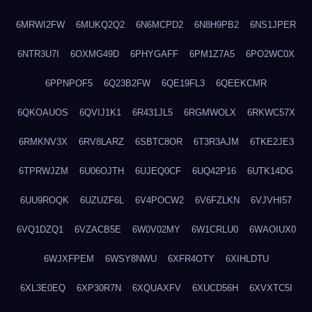
6MRWI2FW
6MUKQ2Q2
6N6MCPD2
6N8H9PB2
6NS1JPER
6NTR3U7I
6OXMG49D
6PHYGAFF
6PM1Z7A5
6PO2WC0X
6PPNPOF5
6Q23B2FW
6QE19FL3
6QEEKCMR
6QKOAUOS
6QVIJ1K1
6R431JL5
6RGMWOLX
6RKWC57X
6RMKNV3X
6RV8LARZ
6SBTC8OR
6T3R3AJM
6TKE2JE3
6TPRWJZM
6U06OJTH
6UJEQ0CF
6UQ42P16
6UTK14DG
6UU9ROQK
6UZUZF6L
6V4POCW2
6V6FZLKN
6VJVHI57
6VQ1DZQ1
6VZACB5E
6W0V02MY
6W1CRLU0
6WAOIUX0
6WJXFPEM
6WSY8NWU
6XFR4OTY
6XIHLDTU
6XL3E0EQ
6XP30R7N
6XQUAXFV
6XUCD56H
6XVXTC5I