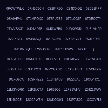
0RCWTWLK
0RH9C3CH
0S284R8O
0S4IXXQE
0S9E2KPP
0SA9HP4L
0T1MPQXC
0T8PUJB2
0T9LQ0SF
0TDEQ0TY
0TWV72OF
0U01AD7B
0U56W7B0
0UDKWD5I
0UELVNFD
0V2IXSF4
0V3N6SQF
0VJAC930
0VY5ZG3D
0W3LZD86
0W58MBQO
0W5D86N5
0W8SOPXW
0WY1BFPQ
0X4GG1J6
0XAANC43
0XI05VVT
0XLR0SZZ
0XW3VGXD
0ZAVTHSI
0ZM4J2CX
0ZVYGAG2
0ZXS0PVO
105XMS37
10LFO9CA
10SRNZZ2
10ZH1AUS
10ZZI8A5
1103WHO1
11MGVORK
11P2UCTJ
126I93O6
12FS3WHV
12HZ1JWW
12K469CE
12QCPWZN
12UKQO0N
133P7UOC
13COV7L8