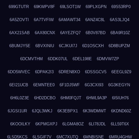
699GTUTR
69KWPV8F
69LSOT1W
69PLXGPN
69S53RP0
6A5ZOVTI
6A7TVFIW
6AMAWT34
6ANZ4C8L
6AS3LJQ4
6AX21SAB
6AX80CNX
6AYEZFQ7
6B0V87BD
6BA9R10Z
6BUMJY5E
6BVXINIU
6CJKUI7J
6D1OSCXH
6D8BUPZM
6DCMVTHM
6DDK07UL
6DEL198E
6DMVW7ZP
6DO5WVEC
6DPAK2I3
6DREN8XO
6DSSGCV5
6EEGL9Z9
6EI21UCB
6EMNTEE0
6F1DJ5WF
6G3CXI93
6G3KEGYN
6H6L0Z3E
6HD2DCBO
6HM0FQJT
6HWL9A3P
6I5IUH76
6JGSI1UR
6JQL3WKJ
6K3EBPX1
6K3WDMWT
6KDND60Z
6KOOILKY
6KPMGXPJ
6LGMA8OZ
6LI78JDL
6LL59T6X
6LSD5KCS
6LSGIF7V
6MC7XUTQ
6MNBISNE
6MRU4GHW