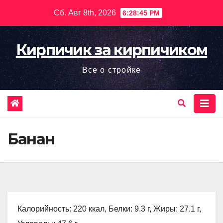
Перейти
Сб. Авг 8th, 2026
6:28:46 PM
к
содержимому
Кирпичик за кирпичиком
Все о стройке
Банан
Калорийность: 220 ккал, Белки: 9.3 г, Жиры: 27.1 г,