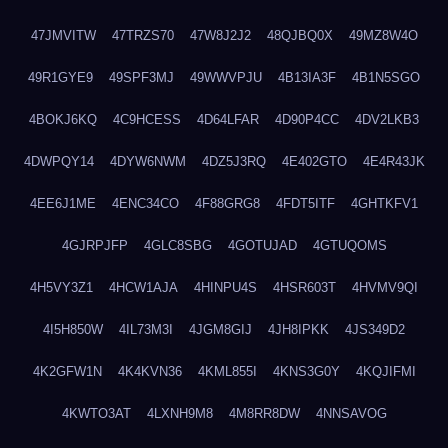
47JMVITW
47TRZS70
47W8J2J2
48QJBQ0X
49MZ8W4O
49R1GYE9
49SPF3MJ
49WWVPJU
4B13IA3F
4B1N5SGO
4BOKJ6KQ
4C9HCESS
4D64LFAR
4D90P4CC
4DV2LKB3
4DWPQY14
4DYW6NWM
4DZ5J3RQ
4E402GTO
4E4R43JK
4EE6J1ME
4ENC34CO
4F88GRG8
4FDT5ITF
4GHTKFV1
4GJRPJFP
4GLC8SBG
4GOTUJAD
4GTUQOMS
4H5VY3Z1
4HCW1AJA
4HINPU4S
4HSR603T
4HVMV9QI
4I5H850W
4IL73M3I
4JGM8GIJ
4JH8IPKK
4JS349D2
4K2GFW1N
4K4KVN36
4KML855I
4KNS3G0Y
4KQJIFMI
4KWTO3AT
4LXNH9M8
4M8RR8DW
4NNSAVOG