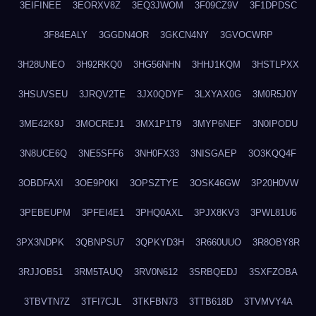
3EIFINEE
3EORXV8Z
3EQ3JWOM
3F09CZ9V
3F1DPDSC
3F84EALY
3GGDN4OR
3GKCN4NY
3GVOCWRP
3H28UNEO
3H92RKQ0
3HG56NHN
3HHJ1KQM
3HSTLPXX
3HSUVSEU
3JRQV2TE
3JX0QDYF
3LXYAX0G
3M0R5J0Y
3ME42K9J
3MOCREJ1
3MX1P1T9
3MYP6NEF
3N0IPODU
3N8UCE6Q
3NE5SFF6
3NH0FX33
3NISGAEP
3O3KQQ4F
3OBDFAXI
3OE9P0KI
3OPSZTYE
3OSK46GW
3P20H0VW
3PEBEUPM
3PFEI4E1
3PHQ0AXL
3PJX8KV3
3PWL81U6
3PX3NDPK
3QBNPSU7
3QPKYD3H
3R660UUO
3R8OBY8R
3RJJOB51
3RM5TAUQ
3RV0N612
3SRBQEDJ
3SXFZOBA
3TBVTN7Z
3TFI7CJL
3TKFBN73
3TTB618D
3TVMVY4A