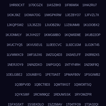
1HR93CXT
1I70CGZX
1IASZ8H3
1IF86W04
1IHA2RU7
1IOKJ9IZ
1IOWA7OG
1IWGPKRW
1JEZBYO7
1JFVZL7X
1JKQPSW2
1JL35ZZ0
1JUOBZ9U
1JZ9UNM8
1K1OOBX2
1KJONM1Y
1KJVH227
1KMG68BO
1KQW0D9E
1KUB22OP
1KUC7YQ5
1KVUSEU1
1L0EECVC
1L92C1GM
1LO2KT45
1LVWMXC9
1MF16JX6
1MZGQ4D3
1N3AELFF
1N3R82X5
1NERJOY9
1NIN2DXO
1NIPGIQG
1NTYF4RH
1NZ06F8Q
1OELGBE2
1OUI6BYG
1PET0A5T
1PMAFB0V
1PSGIWB2
1Q3BPV0D
1QBCT8D3
1QMT9XGT
1QWO8TSQ
1QYKS8IF
1RCW99QZ
1RDUWSSK
1RYOMZPR
1SFXG5XT
1SSBXDLO
1SZ258AV
1T04TFO9
1T3A32QI