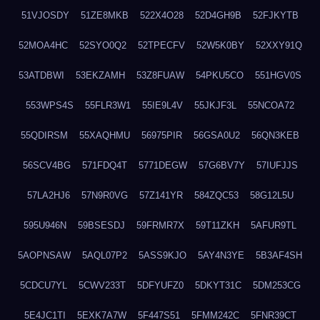
51VJOSDY
51ZE8MKB
522X4O28
52D4GH9B
52FJKYTB
52MOA4HC
52SYO0Q2
52TPECFV
52W5K0BY
52XXY91Q
53ATDBWI
53EKZAMH
53Z8FUAW
54PKU5CO
551HGV0S
553WPS4S
55FLR3W1
55IE9L4V
55JKJF3L
55NCOA72
55QDIRSM
55XAQHMU
56975PIR
56GSA0U2
56QN3KEB
56SCV4BG
571FDQ4T
5771DEGW
57G6BV7Y
57IUFJJS
57LA2HJ6
57N9R0VG
57Z141YR
584ZQC53
58G12L5U
595U946N
59BSESDJ
59FRMR7X
59T11ZKH
5AFUR9TL
5AOPNSAW
5AQL07P2
5ASS9KJO
5AY4N3YE
5B3AF4SH
5CDCU7YL
5CWV233T
5DFYUFZ0
5DKYT31C
5DM253CG
5E4JC1TI
5EXK7A7W
5F447S51
5FMM242C
5FNR39CT