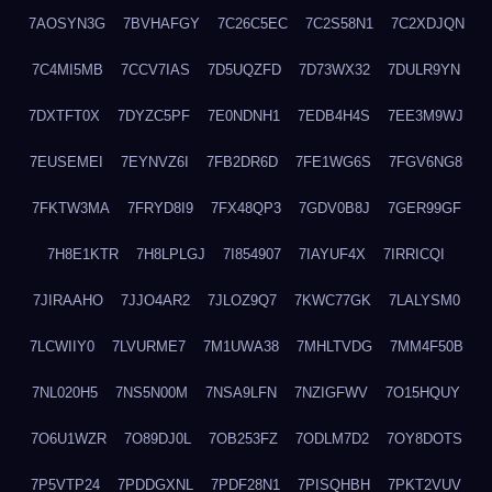
7AOSYN3G
7BVHAFGY
7C26C5EC
7C2S58N1
7C2XDJQN
7C4MI5MB
7CCV7IAS
7D5UQZFD
7D73WX32
7DULR9YN
7DXTFT0X
7DYZC5PF
7E0NDNH1
7EDB4H4S
7EE3M9WJ
7EUSEMEI
7EYNVZ6I
7FB2DR6D
7FE1WG6S
7FGV6NG8
7FKTW3MA
7FRYD8I9
7FX48QP3
7GDV0B8J
7GER99GF
7H8E1KTR
7H8LPLGJ
7I854907
7IAYUF4X
7IRRICQI
7JIRAAHO
7JJO4AR2
7JLOZ9Q7
7KWC77GK
7LALYSM0
7LCWIIY0
7LVURME7
7M1UWA38
7MHLTVDG
7MM4F50B
7NL020H5
7NS5N00M
7NSA9LFN
7NZIGFWV
7O15HQUY
7O6U1WZR
7O89DJ0L
7OB253FZ
7ODLM7D2
7OY8DOTS
7P5VTP24
7PDDGXNL
7PDF28N1
7PISQHBH
7PKT2VUV