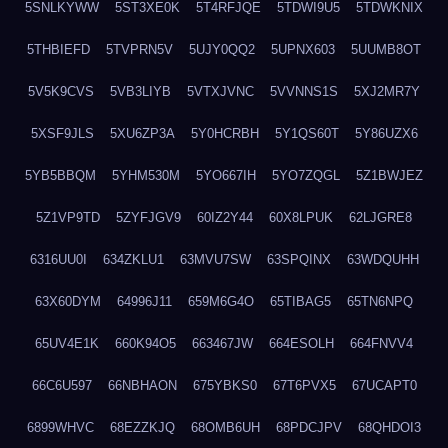
5SNLKYWW
5ST3XE0K
5T4RFJQE
5TDWI9U5
5TDWKNIX
5THBIEFD
5TVPRN5V
5UJY0QQ2
5UPNX603
5UUMB8OT
5V5K9CVS
5VB3LIYB
5VTXJVNC
5VVNNS1S
5XJ2MR7Y
5XSF9JLS
5XU6ZP3A
5Y0HCRBH
5Y1QS60T
5Y86UZX6
5YB5BBQM
5YHM530M
5YO667IH
5YO7ZQGL
5Z1BWJEZ
5Z1VP9TD
5ZYFJGV9
60IZ2Y44
60X8LPUK
62LJGRE8
6316UU0I
634ZKLU1
63MVU7SW
63SPQINX
63WDQUHH
63X60DYM
64996J11
659M6G4O
65TIBAG5
65TN6NPQ
65UV4E1K
660K94O5
663467JW
664ESOLH
664FNVV4
66C6U597
66NBHAON
675YBKS0
67T6PVX5
67UCAPT0
6899WHVC
68EZZKJQ
68OMB6UH
68PDCJPV
68QHDOI3