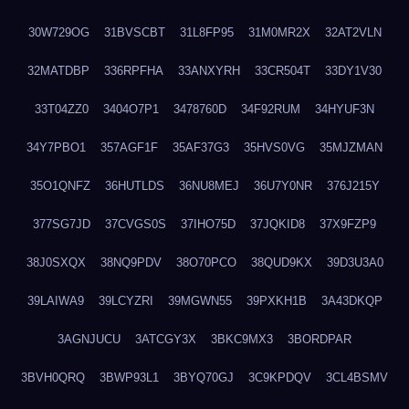
30W729OG
31BVSCBT
31L8FP95
31M0MR2X
32AT2VLN
32MATDBP
336RPFHA
33ANXYRH
33CR504T
33DY1V30
33T04ZZ0
3404O7P1
3478760D
34F92RUM
34HYUF3N
34Y7PBO1
357AGF1F
35AF37G3
35HVS0VG
35MJZMAN
35O1QNFZ
36HUTLDS
36NU8MEJ
36U7Y0NR
376J215Y
377SG7JD
37CVGS0S
37IHO75D
37JQKID8
37X9FZP9
38J0SXQX
38NQ9PDV
38O70PCO
38QUD9KX
39D3U3A0
39LAIWA9
39LCYZRI
39MGWN55
39PXKH1B
3A43DKQP
3AGNJUCU
3ATCGY3X
3BKC9MX3
3BORDPAR
3BVH0QRQ
3BWP93L1
3BYQ70GJ
3C9KPDQV
3CL4BSMV