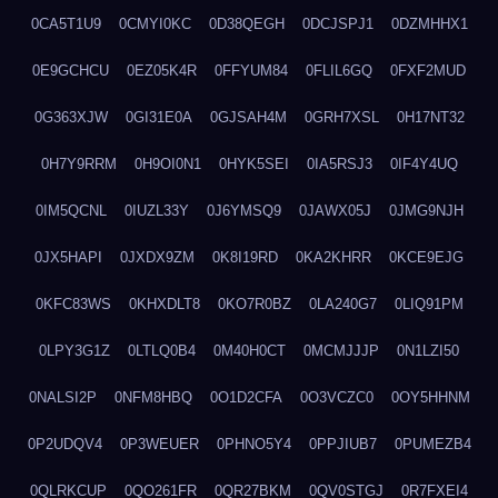
0CA5T1U9
0CMYI0KC
0D38QEGH
0DCJSPJ1
0DZMHHX1
0E9GCHCU
0EZ05K4R
0FFYUM84
0FLIL6GQ
0FXF2MUD
0G363XJW
0GI31E0A
0GJSAH4M
0GRH7XSL
0H17NT32
0H7Y9RRM
0H9OI0N1
0HYK5SEI
0IA5RSJ3
0IF4Y4UQ
0IM5QCNL
0IUZL33Y
0J6YMSQ9
0JAWX05J
0JMG9NJH
0JX5HAPI
0JXDX9ZM
0K8I19RD
0KA2KHRR
0KCE9EJG
0KFC83WS
0KHXDLT8
0KO7R0BZ
0LA240G7
0LIQ91PM
0LPY3G1Z
0LTLQ0B4
0M40H0CT
0MCMJJJP
0N1LZI50
0NALSI2P
0NFM8HBQ
0O1D2CFA
0O3VCZC0
0OY5HHNM
0P2UDQV4
0P3WEUER
0PHNO5Y4
0PPJIUB7
0PUMEZB4
0QLRKCUP
0QO261FR
0QR27BKM
0QV0STGJ
0R7FXEI4