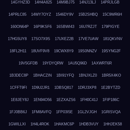
14GYHZ3D
14H4A825
14M9BJ75
14NJ13LJ
14PRJLGB
14PRLC85
14WY7OYZ
1546DY9V
15B2SHBQ
15C9WR6H
160ON64P
16P9KSF6
16SBWI43
16U7RZJT
179PIGYE
17HG5UY8
17SO7X9S
17UXEZ2B
17VE7UAW
181QKVNV
18FL2H11
18UVF9V8
19CWX8Y9
19S0NNZV
19SYNG2F
19V5GFDB
19YDYQRW
1AU5Q96D
1AXWRT6R
1B3DEC8P
1BHACZIN
1BI91YFQ
1BNJXLZ0
1BR5X4KO
1CFFT9FI
1D9U2JR1
1DBSQ817
1DRJ3XP8
1E2BYTZD
1E8JEY8J
1EN94O56
1EZXAZS6
1FH0C41J
1FIP186C
1FJ0BB6J
1FM8AVFQ
1FP03I5E
1GL2VJGH
1GRISVQA
1GWILLXI
1H4L4ROK
1HAKMC6P
1HDB3VUY
1HHJEK58