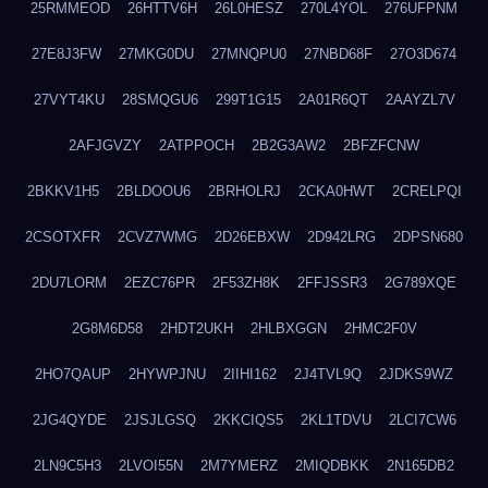
25RMMEOD
26HTTV6H
26L0HESZ
270L4YOL
276UFPNM
27E8J3FW
27MKG0DU
27MNQPU0
27NBD68F
27O3D674
27VYT4KU
28SMQGU6
299T1G15
2A01R6QT
2AAYZL7V
2AFJGVZY
2ATPPOCH
2B2G3AW2
2BFZFCNW
2BKKV1H5
2BLDOOU6
2BRHOLRJ
2CKA0HWT
2CRELPQI
2CSOTXFR
2CVZ7WMG
2D26EBXW
2D942LRG
2DPSN680
2DU7LORM
2EZC76PR
2F53ZH8K
2FFJSSR3
2G789XQE
2G8M6D58
2HDT2UKH
2HLBXGGN
2HMC2F0V
2HO7QAUP
2HYWPJNU
2IIHI162
2J4TVL9Q
2JDKS9WZ
2JG4QYDE
2JSJLGSQ
2KKCIQS5
2KL1TDVU
2LCI7CW6
2LN9C5H3
2LVOI55N
2M7YMERZ
2MIQDBKK
2N165DB2