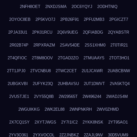
2NFH8OET
2NXDJSMA
2OC6YQYJ
2ODHTNIQ
2OYOC8EB
2P5KVO7J
2PB26F91
2PFU2MB3
2PGICZT7
2PJA33U1
2PK01RCU
2Q6V9UEG
2QFIABDG
2QYABSTR
2R02B74P
2RPXRAZM
2SAV54DE
2SS1XHM0
2T0TIR21
2T4QFIOC
2T8M8OOV
2TGAD2ZO
2TMUAAY5
2TOT3HO1
2TT1JPJ0
2TVCNBU8
2TWC2CET
2U1JCAWR
2UABCBNW
2UBGKVBI
2UFYK23Q
2UHBAVSU
2UT1DWVT
2VA5KTQ4
2VUSTJE1
2VY55Q8B
2W29565T
2W496244
2WADJS4M
2WGUIKKG
2WK2EL88
2WNPNKRH
2WV0ZHMD
2X7CQ1SY
2XYTJWGS
2Y7I1IC2
2YKK8NSK
2YT95AO1
2YV3O361
2YXVOCOL
2Z2JNBKZ
2ZAJL9NV
30D5VUM9